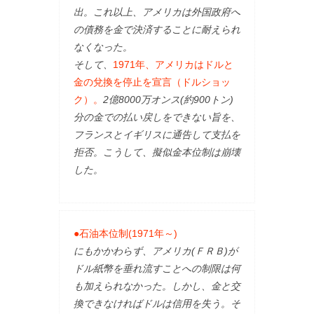
出。これ以上、アメリカは外国政府へ
の債務を金で決済することに耐えられ
なくなった。
そして、
1971年、アメリカはドルと
金の兌換を停止を宣言（ドルショッ
ク）。
2億8000万オンス(約900トン)
分の金での払い戻しをできない旨を、
フランスとイギリスに通告して支払を
拒否。こうして、擬似金本位制は崩壊
した。
●石油本位制(1971年～)
にもかかわらず、アメリカ(ＦＲＢ)が
ドル紙幣を垂れ流すことへの制限は何
も加えられなかった。しかし、金と交
換できなければドルは信用を失う。そ