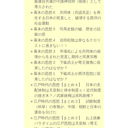
族連合共通の守護神信仰（呪術）として
導入された
幕末の思想６ 共同体（共認充足）を再
生する日本の世直しと、破壊する西洋の
社会運動
幕末の思想５ 司馬史観の嘘、歴史小説
家の罪
幕末の思想４ 吉田松陰は単なるテロリ
ストに過ぎない！！
幕末の思想３ 市場化による共同体の崩
壊から生まれた世直し期待と民衆宗教
幕末の思想２ 下級武士が尊王攘夷に収
束したのはなぜか？
幕末の思想１ 下級武士が西洋思想に収
束したのはなぜか？
江戸時代の思想【まとめ４】 日本の支
配体制は天皇制と律令制度ｏｒ近代制度
の接ぎ木？／武家政権は庶民政権？
江戸時代の思想【まとめ３】 試験制度
（科挙）の有無が、中国・朝鮮と日本の
運命を分けた
江戸時代の思想【まとめ２】 お上捨象
パラダイムの江戸思想は天皇制（尊王