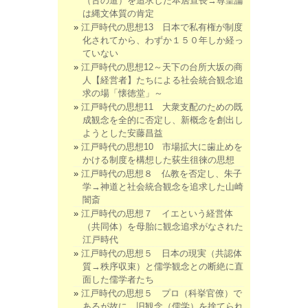
（古の道）を追求した本居宣長→尊皇論
は縄文体質の肯定
江戸時代の思想13 日本で私有権が制度
化されてから、わずか１５０年しか経っ
ていない
江戸時代の思想12～天下の台所大坂の商
人【経営者】たちによる社会統合観念追
求の場「懐徳堂」～
江戸時代の思想11 大衆支配のための既
成観念を全的に否定し、新概念を創出し
ようとした安藤昌益
江戸時代の思想10 市場拡大に歯止めを
かける制度を構想した荻生徂徠の思想
江戸時代の思想８ 仏教を否定し、朱子
学→神道と社会統合観念を追求した山崎
闇斎
江戸時代の思想７ イエという経営体
（共同体）を母胎に観念追求がなされた
江戸時代
江戸時代の思想５ 日本の現実（共認体
質→秩序収束）と儒学観念との断絶に直
面した儒学者たち
江戸時代の思想５ プロ（科挙官僚）で
あるが故に、旧観念（儒学）を捨てられ