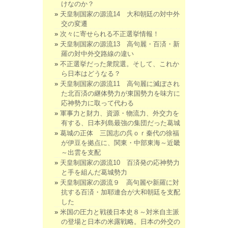
けなのか？
天皇制国家の源流14 大和朝廷の対中外
交の変遷
次々に寄せられる不正選挙情報！
天皇制国家の源流13 高句麗・百済・新
羅の対中外交路線の違い
不正選挙だった衆院選。そして、これか
ら日本はどうなる？
天皇制国家の源流11 高句麗に滅ぼされ
た北百済の継体勢力が東国勢力を味方に
応神勢力に取って代わる
軍事力と財力、資源・物流力、外交力を
有する、日本列島最強の集団だった葛城
葛城の正体 三国志の呉ｏｒ秦代の徐福
が伊豆を拠点に、関東・中部東海～近畿
～出雲を支配
天皇制国家の源流10 百済発の応神勢力
と手を組んだ葛城勢力
天皇制国家の源流９ 高句麗や新羅に対
抗する百済・加耶連合が大和朝廷を支配
した
米国の圧力と戦後日本史８～対米自主派
の登場と日本の米露戦略。日本の外交の