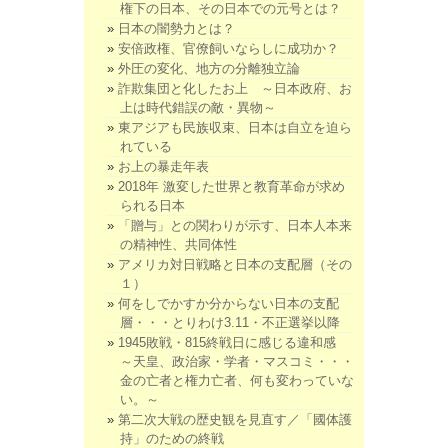
権下の日本、その日本での元号とは？
日本の闇勢力とは？
安倍政権、官僚飼いならしに成功か？
外圧の変化、地方の分離独立論
詐欺集団と化したお上 ～日本政府、お
上は時代錯誤の敵・異物～
東アジアも民族収束、日本は自立を迫ら
れている
お上の暴走年表
2018年 激変した世界と教育革命が求め
られる日本
「贈与」との関わりが示す、日本人本来
の精神性、共同体性
アメリカ対日戦略と日本の支配層（その
１）
何をしでかすか分からない日本の支配
層・・・とりわけ3.11・不正選挙以降
1945敗戦・815終戦日に感じる違和感
～天皇、政治家・学者・マスコミ・・・
金の亡者と権力亡者、何も変わっていな
い。～
第二次大戦の歴史観を見直す／「國体護
持」のための終戦