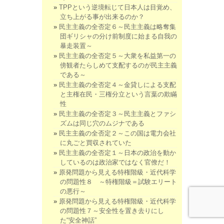
TPPという逆境転じて日本人は目覚め、
立ち上がる事が出来るのか？
民主主義の全否定６～民主主義は略奪集
団ギリシャの分け前制度に始まる自我の
暴走装置～
民主主義の全否定５～大衆を私益第一の
傍観者たらしめて支配するのが民主主義
である～
民主主義の全否定４～金貸しによる支配
と主権在民・三権分立という言葉の欺瞞
性
民主主義の全否定３～民主主義とファシ
ズムは同じ穴のムジナである
民主主義の全否定２～この国は電力会社
に丸ごと買収されていた
民主主義の全否定１～日本の政治を動か
しているのは政治家ではなく官僚だ！
原発問題から見える特権階級・近代科学
の問題性８ ～特権階級＝試験エリート
の悪行～
原発問題から見える特権階級・近代科学
の問題性７～安全性を置き去りにし
た“安全神話”