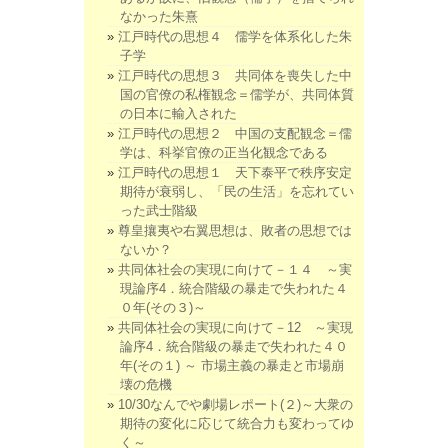
なかった朱熹
江戸時代の思想４ 儒学を体系化した朱
子学
江戸時代の思想３ 共同体を喪失した中
国の官僚の私権観念＝儒学が、共同体質
の日本に輸入された
江戸時代の思想２ 中国の支配観念＝儒
学は、科挙官僚の正当化観念である
江戸時代の思想１ 天下泰平で秩序安定
期待が衰弱し、「民の生活」を忘れてい
った武士階級
尊皇攘夷や右翼思想は、敗者の思想では
ないか？
共同体社会の実現に向けて－１４ ～実
現論序4．統合階級の暴走で失われた４
０年(その３)～
共同体社会の実現に向けて－12 ～実現
論序4．統合階級の暴走で失われた４０
年(その１) ～ 市場主義の暴走と市場崩
壊の危機
10/30なんでや劇場レポート(２)～大衆の
期待の変化に応じて統合力も変わってゆ
く～