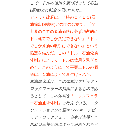
こで、ドルの信用を裏づけとして石油
(原油)との結合を思いついた。
アメリカ政府は、当時のＯＰＥＣ(石
油輸出国機構)との間の合意で、「全
世界の全ての原油価格は必ず独占的に
ドル建てでしか決定できない」「ドル
でしか原油の取引はできない」という
協定を結んだ。この「ドル・石油兌換
体制」によって、ドルは信用を繋ぎと
めた。このようにして事実上ドルの価
値は、石油によって裏付けられた。
副島隆彦氏は、この体制はデビッド・
ロックフェラーの指図によるものであ
るとして、この体制を
「ロックフェラ
ー石油通貨体制」
と呼んでいる。ニク
ソン・ショックの翌年1972年、デビ
ッド・ロックフェラー自身が主導した
米欧日三極会議によって決められたと