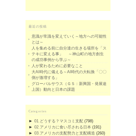
最近の投稿
意識が常識を変えていく～地方への可能性
とは～
人を集める前に自分達の生きる場所を「ス
テキに変える事」 ～神山町の地方創生
の成功事例から学ぶ～
人が変わるために必要なこと
大AI時代に備える～AI時代の大転換「〇〇
側が激増する」
グローバルサウス（ＧＳ：新興国・発展途
上国）動向と日本の課題
Categories
►
01.どうする？マスコミ支配
(798)
►
02.アメリカに食い尽される日本
(191)
►
03.アメリカの支配勢力と支配構造
(260)