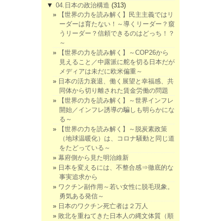
▼
04.日本の政治構造
(313)
【世界の力を読み解く】民主主義ではリ
ーダーは育たない！～導くリーダー？窺
うリーダー？信頼できるのはどっち！？
～
【世界の力を読み解く】～COP26から
見えること／中露派に舵を切る日本だが
メディアは未だに欧米偏重～
日本の活力衰退、働く展望と幸福感、共
同体から切り離された賃金労働の問題
【世界の力を読み解く】～世界インフレ
開始／インフレ誘導の騙しも明らかにな
る～
【世界の力を読み解く】～脱炭素政策
（地球温暖化）は、コロナ騒動と同じ道
をたどっている～
幕府側から見た明治維新
日本を変えるには、不整合感⇒徹底的な
事実追求から
ワクチン副作用～若い女性に脱毛現象。
勇気ある発信～
日本のワクチン死亡者は２万人
敗北を重ねてきた日本人の縄文体質（順