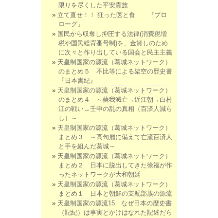
限りを尽くした平安貴族
立て直せ！！ 狂った医と食 『プロ
ローグ』
国民から収奪し抑圧する法律(消費税増
税や国民総背番号制)を、金貸しのため
に次々と作り出している国会と民主主義
天皇制国家の源流（葛城ネットワーク）
のまとめ５ 不比等による架空の歴史書
『日本書紀』
天皇制国家の源流（葛城ネットワーク）
のまとめ４ ～蘇我滅亡→近江朝→白村
江の戦い→壬申の乱の真相（百済人減ら
し）～
天皇制国家の源流（葛城ネットワーク）
まとめ３ ～高句麗に備えて亡流百済人
と手を組んだ葛城～
天皇制国家の源流（葛城ネットワーク）
まとめ２ 日本に脱出してきた徐福が作
ったネットワークが大和朝廷
天皇制国家の源流（葛城ネットワーク）
まとめ１ 日本と朝鮮の支配部族の源流
天皇制国家の源流15 なぜ日本の歴史書
（記紀）は事実とかけはなれた記述だら