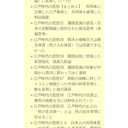
論）に収束していった
江戸時代の思想【まとめ１】 共同体に
立脚した江戸幕府と、共同体を破壊した
明治国家
江戸時代の思想21 属国意識の源流～日
本の支配階級に刻印された敗北思考（体
裁思考）
江戸時代の思想20 西洋の侵略圧力は縄
文体質（受け入れ体質）では回避できな
かった
江戸時代の思想19 開国以前に登場した
富国強兵・脱亜入欧論
江戸時代の思想18 属国意識の対象が中
国から西洋に変わってゆく過程
江戸時代の思想17 西欧の侵略に対して
トコトン無能だった中国の科挙官僚と、
敵を直視した徳川幕府
江戸時代の思想16 江戸時代の法度は、
農民の規範を元に法制化されていた
江戸時代の思想15 江戸時代のお上の
「民の生活第一」とは、民の自主管理に
任せること
江戸時代の思想１４ 日本人の共同体質