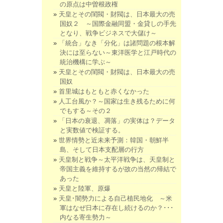
の原点は中曽根政権
天皇とその閨閥・財閥は、日本最大の売
国奴２ ～国際金融同盟・金貸しの手先
となり、戦争ビジネスで大儲け～
「統合」なき「分化」は諸問題の根本解
決には至らない～東洋医学と江戸時代の
統治機構に学ぶ～
天皇とその閨閥・財閥は、日本最大の売
国奴
首里城はもともと赤くなかった
人工台風か？～国家は生き残るために何
でもする～その２
「日本の衰退、凋落」の実体は？データ
と実数値で検証する。
世界情勢と近未来予測：韓国・朝鮮半
島、そして日本支配層の行方
天皇制と戦争～太平洋戦争は、天皇制と
帝国主義を維持するが故の当然の帰結で
あった
天皇と陸軍、原爆
天皇･闇勢力による自己植民地化 ～米
軍はなぜ日本に存在し続けるのか？･･･
内なる寄生勢力～