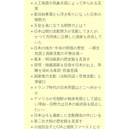
人工地震や気象兵器によって作られる災
害
新潟知事選から浮き彫りになった日本の
闇勢力
天皇を表に立てる闇勢力とは？
日本は闇の支配勢力が支配してきたが、
かつて共同体に立脚した国家も存在して
いた
日本の地方･中央の関係の歴史 ～縄文
気質と国家支配の不整合感～
幕末・明治維新の歴史観を見直す
管理・独裁国家を目指す日本のお上、乖
離を深める集団･民族意識
国家権力支配（法制共認＋官僚支配）と
突破口
トランプ時代の日米同盟はどこへ向かう
か
アメリカが北朝鮮が核保有国として認な
い理由～旧勢力は日本の核武装を阻止し
たい～
日本は今も腐敗した支配構造の中にいる
第二次大戦の歴史観を見直す
小池百合子とCIAと国民ファーストと小