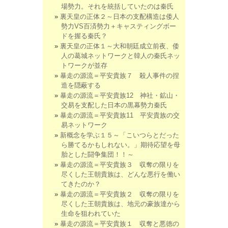
場勢力。それを統括していたのは秦氏
裏天皇の正体２～日本の支配構造は倭人
勢力VS百済勢力＋キャスティングボー
ドを握る秦氏？
裏天皇の正体１～大和朝廷成立前夜、倭
人の葛城ネットワークと韓人の秦氏ネッ
トワークが並存
暴走の源流＝平安貴族７ 殺人事件の捏
造を隠蔽する
暴走の源流＝平安貴族12 神社・鉱山・
交易を支配した日本の黒幕勢力秦氏
暴走の源流＝平安貴族11 平安貴族の交
易ネットワーク
新概念を学ぶ１５～「こいつらとだった
ら勝てるかもしれない。」期待応望を母
胎とした闘争集団！！～
暴走の源流＝平安貴族３ 収奪の限りを
尽くした王朝貴族は、どんな悪行を働い
てきたのか？
暴走の源流＝平安貴族２ 収奪の限りを
尽くした王朝貴族は、地元の豪族達から
生命を狙われていた
暴走の源流＝平安貴族１ 収奪と悪徳の