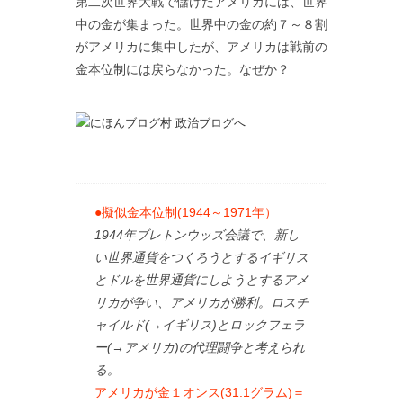
第二次世界大戦で儲けたアメリカには、世界
中の金が集まった。世界中の金の約７～８割
がアメリカに集中したが、アメリカは戦前の
金本位制には戻らなかった。なぜか？
●擬似金本位制(1944～1971年）
1944年ブレトンウッズ会議で、新し
い世界通貨をつくろうとするイギリス
とドルを世界通貨にしようとするアメ
リカが争い、アメリカが勝利。ロスチ
ャイルド(→イギリス)とロックフェラ
ー(→アメリカ)の代理闘争と考えられ
る。
アメリカが金１オンス(31.1グラム)＝