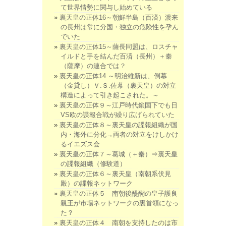
て世界情勢に関与し始めている
裏天皇の正体16～朝鮮半島（百済）渡来
の長州は常に分国・独立の危険性を孕ん
でいた
裏天皇の正体15～薩長同盟は、ロスチャ
イルドと手を結んだ百済（長州）＋秦
（薩摩）の連合では？
裏天皇の正体14 ～明治維新は、倒幕
（金貸し）Ｖ.Ｓ.佐幕（裏天皇）の対立
構造によって引き起こされた。～
裏天皇の正体９～江戸時代鎖国下でも日
VS欧の諜報合戦が繰り広げられていた
裏天皇の正体８～裏天皇の諜報組織が国
内・海外に分化→両者の対立をけしかけ
るイエズス会
裏天皇の正体７～葛城（＋秦）⇒裏天皇
の諜報組織（修験道）
裏天皇の正体６～裏天皇（南朝系伏見
殿）の諜報ネットワーク
裏天皇の正体５ 南朝後醍醐の皇子護良
親王が市場ネットワークの裏首領になっ
た？
裏天皇の正体４ 南朝を支持したのは市