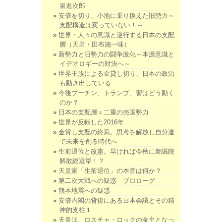
泉進次郎
安倍を切り、小池に乗り換えた旧勢力～
支配構造は変っていない！～
世界・人々の意識と逆行する日本の支配
層（天皇・田布施一味）
新勢力と旧勢力の闘争激化～本源意識と
イデオロギーの対決へ～
世界王族による金貸し切り、日本の政治
も動き出している
今後プーチン、トランプ、習はどう動く
のか？
日本の支配層＝二重の売国勢力
世界が反転した2016年
金貸し支配の終焉。思考を解放し自分達
で未来を創る時代へ
生前退位と改憲。早ければ今秋に衆議院
解散総選挙！？
天皇家「生前退位」の本音は何か？
第二次大戦への疑惑 プロローグ
熊本地震への疑惑
安倍内閣の背後にある日本会議とその精
神的支柱１
天皇は、ロスチャ・ロックの金主となっ