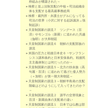
枠組みが構築された～
検察と並ぶ法制支配の中核＝司法組織全
体を支配する最高裁事務総局
検察・裁判所・弁護士がグルになってる
司法の世界（小沢に対する起訴議決→強
制起訴）
天皇制国家の源流７ ツングース（百
済）やモンゴル（新羅）に追われた呉越
（伽耶）が大和朝廷
天皇制国家の源流６ 朝鮮の支配部族の
源流
米国の圧力と戦後日本史６ ~サンフラン
シスコ講和条約と日米安保条約。戦後民
主主義体制とは何だったのか～
天皇制国家の源流５～北方の扶余族（高
句麗・百済）に追われて逃げた倭人勢力
（＝加耶）が第一期大和朝廷～
天皇制国家の源流３～朝鮮半島発の支配
階級はどのようにして入ってきたのか？
～
天皇制国家の源流２ 源平の交替現象と
百済・新羅由来の支配者の違い
天皇制国家の源流１ 日本では仏教は部