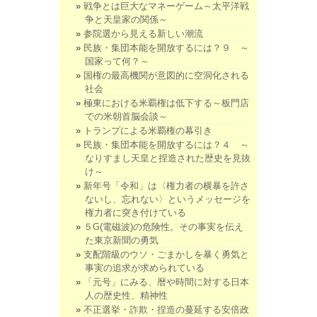
戦争とは巨大なマネーゲーム～太平洋戦
争と天皇家の関係～
参院選から見える新しい潮流
民族・集団本能を開放するには？９ ～
国家って何？～
国権の最高機関が意図的に空洞化される
社会
極東における米覇権は低下する～板門店
での米朝首脳会談～
トランプによる米覇権の幕引き
民族・集団本能を開放するには？４ ～
なりすまし天皇と捏造された歴史を見抜
け～
新年号「令和」は〈権力者の横暴を許さ
ないし、忘れない〉というメッセージを
権力者に突き付けている
５G(電磁波)の危険性。その事実を伝え
た東京新聞の勇気
支配階級のウソ・ごまかしを暴く勇気と
事実の追求が求められている
「元号」にみる、暦や時間に対する日本
人の歴史性、精神性
不正選挙・詐欺・捏造の蔓延する安倍政