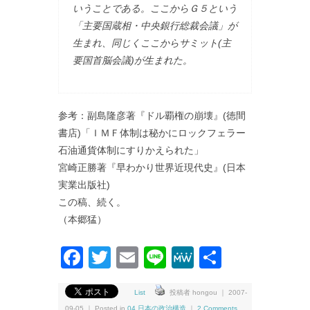
いうことである。ここからＧ５という
「主要国蔵相・中央銀行総裁会議」が
生まれ、同じくここからサミット(主
要国首脳会議)が生まれた。
参考：副島隆彦著『ドル覇権の崩壊』(徳間
書店)「ＩＭＦ体制は秘かにロックフェラー
石油通貨体制にすりかえられた」
宮崎正勝著『早わかり世界近現代史』(日本
実業出版社)
この稿、続く。
（本郷猛）
Facebook
Twitter
Email
Line
MeWe
共
有
List
投稿者 hongou ｜ 2007-
09-05 ｜ Posted in
04.日本の政治構造
｜
2 Comments