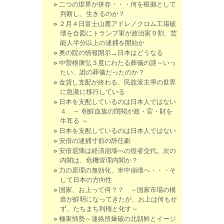
二つの世界が併存・・・何を根拠として
判断し、生きるのか？
２月４日富士山麓アドレノクロム工場破
壊を合図にトランプ軍が政治家９割、芸
能人半分以上の逮捕を開始か
奥の院の情報開示→日本はどうなる
中曽根康弘３度にわたる葬儀の謎～いっ
たい、誰の葬儀だったのか？
金貸し支配が終わる、民族派主導の世界
に急激に移行している
日本を支配しているのは日本人ではない
４ ～ 朝鮮血族の閨閥が政・官・財を
牛耳る ～
日本を支配しているのは日本人ではない
安倍の逮捕寸前の辞任劇
安倍退陣は経済崩壊への役者交代。次の
内閣は、危機管理内閣か？
力の原理の無効化、米中崩壊へ・・・そ
して日本の方向性
国家、お上って何？？ ～国家市場の構
造が鮮明になってきたが、お上は何もせ
ず、たちまち利権と化す～
極東情勢～連絡所爆破の北朝鮮とイージ