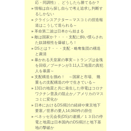
応・同調性）、どうしたら勝てるか？
情報は自ら探し自らで考え追求し判断す
るしかない
クライシスアクター～マスコミの捏造報
道はこうして造られる～
革命第二波は日本から始まる
敵は国家か？・・・支配に飼い慣らされ
た奴隷根性を爆破しろ！
DSとは？・・・支配・略奪集団の構造
と粛清
暴かれる天皇家の事実～トランプは金塊
を回収／プーチンが3.11人工地震の真犯
人を暴露～
支配構造を掴め！ ～国家と市場、 幾
重もの支配構造の中で生きている～
13日の地震と共に発生した停電はコロナ
ワクチン普及の阻止か／アメリカのマス
コミに変化か
日本におけるDS掃討の経緯や東京地下
要塞／世界の要人14,060件の辞任
ベネッセ元会長(DS)の逮捕／１３日の停
電と地震は日本国内のDS掃討と地下基
地の撃破か