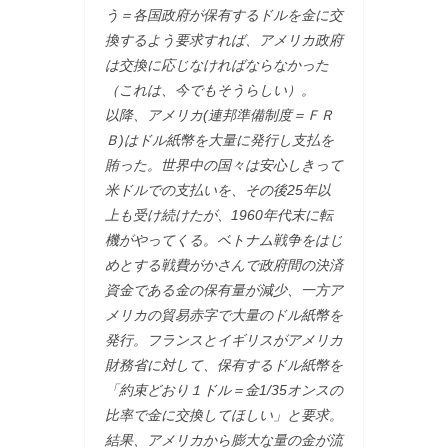
う＝各国政府が保有するドルを金に交
換するよう要求すれば、アメリカ政府
は交換に応じなければならなかった
（これは、今でもそうらしい）。
以降、アメリカ(連邦準備制度＝ＦＲ
Ｂ)はドル紙幣を大量に発行し支払を
賄った。世界中の国々は安心しきって
米ドルでの支払いを、その後25年以
上も受け続けたが、1960年代末に転
機がやってくる。ベトナム戦争をはじ
めとする戦費がかさんで政府間の決済
資金である金の保有量が減少、一方ア
メリカの貿易赤字で大量のドル紙幣を
発行。フランスとイギリスがアメリカ
財務省に対して、保有するドル紙幣を
「約束どおり１ドル＝金1/35オンスの
比率で金に交換してほしい」と要求。
結果、アメリカから膨大な量の金が流