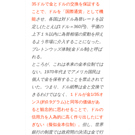
35ドルで金とドルの交換を保証する
ことで、ドルを「国際通貨」として機
能
させ、各国は対ドル為替レートを設
定し(たとえば1ドル＝360円)、平価の
上下１％以内に為替相場の変動を抑え
るよう市場に介入することになった。
ブレトンウッズ体制(金ドル制)と呼ば
れる。
ところが、これは本来の金本位制では
ない。1970年代までアメリカ国民は
個人で金を保有することを禁止されて
いた。つまり、ドル紙幣は金と交換で
きるわけではなく、
１ドルが金1/35オ
ンス(約0.9グラム)と同等の価値があ
ると観念的に思わせることで、ドルの
信用力を人為的に高く作り出したにす
ぎない（擬似金本位制）。
但し、世界
銀行の制度では政府間の決済は金で行