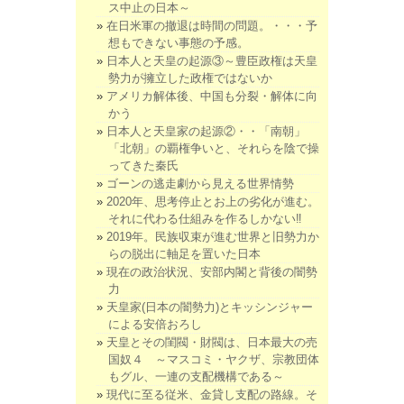
ス中止の日本～
在日米軍の撤退は時間の問題。・・・予
想もできない事態の予感。
日本人と天皇の起源③～豊臣政権は天皇
勢力が擁立した政権ではないか
アメリカ解体後、中国も分裂・解体に向
かう
日本人と天皇家の起源②・・「南朝」
「北朝」の覇権争いと、それらを陰で操
ってきた秦氏
ゴーンの逃走劇から見える世界情勢
2020年、思考停止とお上の劣化が進む。
それに代わる仕組みを作るしかない‼
2019年。民族収束が進む世界と旧勢力か
らの脱出に軸足を置いた日本
現在の政治状況、安部内閣と背後の闇勢
力
天皇家(日本の闇勢力)とキッシンジャー
による安倍おろし
天皇とその閨閥・財閥は、日本最大の売
国奴４ ～マスコミ・ヤクザ、宗教団体
もグル、一連の支配機構である～
現代に至る従米、金貸し支配の路線。そ