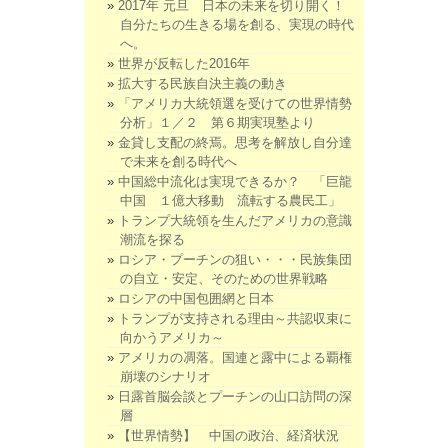
2017年 元旦 日本の未来を切り開く！
自分たちの生きる場を創る、実現の時代
へ。
世界が反転した2016年
拡大する民族自決主義の動き
「アメリカ大統領選を受けての世界情勢
分析」１／２ 第６期実現塾より
金貸し支配の終焉。思考を解放し自分達
で未来を創る時代へ
中国総中流化は実現できるか？ 「巨龍
中国 １億大移動 流転する農民工」
トランプ大統領を生んだアメリカの意識
潮流を探る
ロシア・プーチンの狙い・・・民族集団
の自立・安定、そのための世界戦略
ロシアの中国包囲網と日本
トランプが支持される理由～共認収束に
向かうアメリカ～
アメリカの凋落。国連と露中による覇権
崩壊のシナリオ
日露首脳会談とプーチンの山口訪問の深
層
【世界情勢】 中国の政治、経済状況