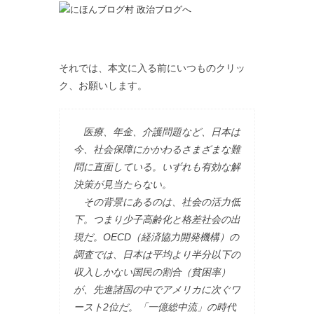
それでは、本文に入る前にいつものクリッ
ク、お願いします。
医療、年金、介護問題など、日本は
今、社会保障にかかわるさまざまな難
問に直面している。いずれも有効な解
決策が見当たらない。
その背景にあるのは、社会の活力低
下。つまり少子高齢化と格差社会の出
現だ。OECD（経済協力開発機構）の
調査では、日本は平均より半分以下の
収入しかない国民の割合（貧困率）
が、先進諸国の中でアメリカに次ぐワ
ースト2位だ。「一億総中流」の時代