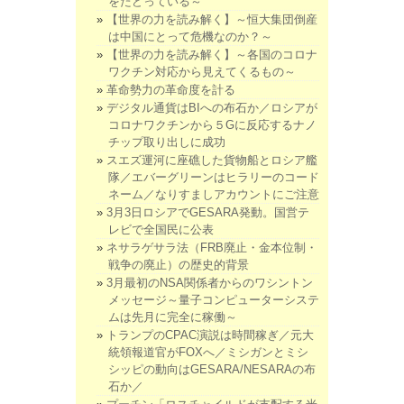
をたどっている～
【世界の力を読み解く】～恒大集団倒産
は中国にとって危機なのか？～
【世界の力を読み解く】～各国のコロナ
ワクチン対応から見えてくるもの～
革命勢力の革命度を計る
デジタル通貨はBIへの布石か／ロシアが
コロナワクチンから５Gに反応するナノ
チップ取り出しに成功
スエズ運河に座礁した貨物船とロシア艦
隊／エバーグリーンはヒラリーのコード
ネーム／なりすましアカウントにご注意
3月3日ロシアでGESARA発動。国営テ
レビで全国民に公表
ネサラゲサラ法（FRB廃止・金本位制・
戦争の廃止）の歴史的背景
3月最初のNSA関係者からのワシントン
メッセージ～量子コンピューターシステ
ムは先月に完全に稼働～
トランプのCPAC演説は時間稼ぎ／元大
統領報道官がFOXへ／ミシガンとミシ
シッピの動向はGESARA/NESARAの布
石か／