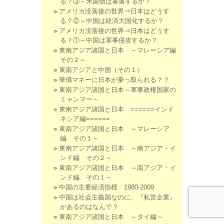
る？③～米国債は暴落するか？
アメリカ没落後の世界⇒日本はどうす
る？②～中国は経済大国化するか？
アメリカ没落後の世界⇒日本はどうす
る？①～中国は軍事侵攻するか？
東南アジア諸国と日本 ～マレーシア編
その２～
東南アジアと中国（その１）
華僑マネーに日本が乗っ取られる？？
東南アジア諸国と日本～軍事政権国家の
ミャンマー～
東南アジア諸国と日本 ======インド
ネシア編======
東南アジア諸国と日本 ～マレーシア
編 その１～
東南アジア諸国と日本 ～南アジア・イ
ンド編 その２～
東南アジア諸国と日本 ～南アジア・イ
ンド編 その１～
中国の主要経済指標 1980-2009
中国は社会主義国なのに、『私営企業』
があるのはなんで？
東南アジア諸国と日本 ～タイ編～