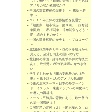
ち』の紹介⇒「日華の金塊」を狙うのは
アメリカ勢か欧州勢か？
中国の部族移動の歴史３ ～ 東胡－鮮
卑 ～
２０１１年以降の世界情勢を見通す
「超国家・超市場論 第８回」 掠奪闘
争開始 ～私権闘争・掠奪闘争をどう止
揚・統合するのか？～
中国の部族移動の歴史１ ～プロローグ
～
北朝鮮砲撃事件と中・ロのドル離れから
見える、金貸し同士の闘いの行方
北朝鮮の韓国・延坪島砲撃事件の背後に
ある、欧州勢力VS米戦争屋のせめぎ合
い
学生でもわかる『闇の支配勢力の抗争
史』～第９話～EUのアメリカ包囲網
今後の追求テーマ～日本の外交⇒イン
ド・イスラム・東南アジアへの同化⇒そ
の歴史の再構成
ノーベル平和賞の背後にある、欧州勢力
の対中国戦略は？
尖閣問題の背後（２）～断末魔のＤ．ロ