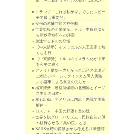
鮮 ～北朝鮮ミサイルの標的は北京か？
～
トランプ「これは私が今までしたスピー
チで最も重要だ」
安倍の逮捕寸前の辞任劇
世界規模の企業倒産。ドル・中銀崩壊か
ら新秩序移行への序章
加速するドルの崩壊
【中東情勢】イスラエルが人工国家で無
くなる日
【中東情勢】トルコのイスラム化が中東
を和平に導く
アメリカ情勢～内乱から自治区の出現／
11都市がベーシックインカム導入実験
／小都市による自立の兆しか～
極東情勢～連絡所爆破の北朝鮮とイージ
ス中止の日本～
軍も出動。アメリカは内乱・内戦で国家
解体へ
ロスチャ・中国の野望と奥の院
世界を脱グローバリズム→民族自決とBI
へ移行させる「奥の院」とは
SARS当時の値動きから考える､｢新型肺