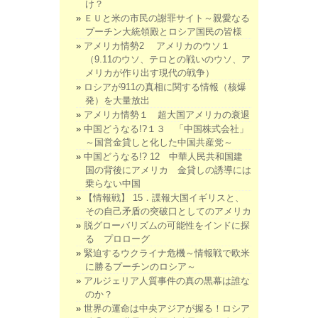
け？
ＥＵと米の市民の謝罪サイト～親愛なる
プーチン大統領殿とロシア国民の皆様
アメリカ情勢2 アメリカのウソ１
（9.11のウソ、テロとの戦いのウソ、ア
メリカが作り出す現代の戦争）
ロシアが911の真相に関する情報（核爆
発）を大量放出
アメリカ情勢１ 超大国アメリカの衰退
中国どうなる!?１３ 「中国株式会社」
～国営金貸しと化した中国共産党～
中国どうなる!? 12 中華人民共和国建
国の背後にアメリカ 金貸しの誘導には
乗らない中国
【情報戦】 15．諜報大国イギリスと、
その自己矛盾の突破口としてのアメリカ
脱グローバリズムの可能性をインドに探
る プロローグ
緊迫するウクライナ危機～情報戦で欧米
に勝るプーチンのロシア～
アルジェリア人質事件の真の黒幕は誰な
のか？
世界の運命は中央アジアが握る！ロシア