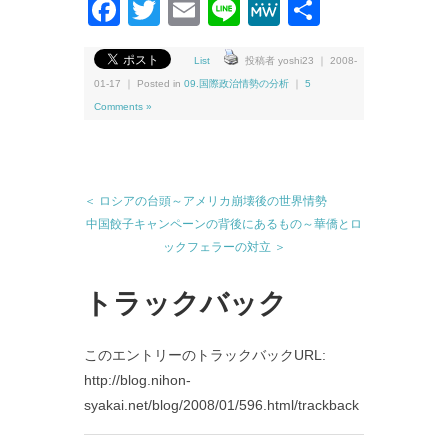
Facebook
Twitter
Email
Line
MeWe
共
有
List
投稿者 yoshi23 ｜ 2008-
01-17 ｜ Posted in
09.国際政治情勢の分析
｜
5
Comments »
＜ ロシアの台頭～アメリカ崩壊後の世界情勢
中国餃子キャンペーンの背後にあるもの～華僑とロ
ックフェラーの対立 ＞
トラックバック
このエントリーのトラックバックURL:
http://blog.nihon-
syakai.net/blog/2008/01/596.html/trackback