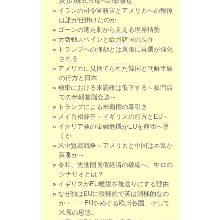
炎｣の株式市場への影響度
イランの司令官殺害とアメリカへの報復
は誰が仕掛けたのか
ゴーンの逃走劇から見える世界情勢
大激動スペインと欧州諸国の現在
トランプへの弾劾とは裏腹に再選が強化
される
アメリカに見捨てられた韓国と朝鮮半島
の行方と日本
極東における米覇権は低下する～板門店
での米朝首脳会談～
トランプによる米覇権の幕引き
メイ首相辞任～イギリスの行方とEU～
イタリア発の金融危機がEUを崩壊へ導
くか
米中貿易戦争～アメリカと中国は本気か
茶番か～
令和、先進国国債経済の破綻へ、中ロの
シナリオとは？
イギリスがEU離脱を後送りにする理由
なぜ独はEUに積極的で英は消極的なの
か・・・EUをめぐる欧州各国、そして
米露の思惑。