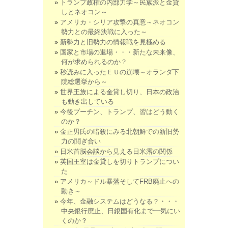
トランプ政権の内部力学～民族派と金貸
しとネオコン～
アメリカ・シリア攻撃の真意～ネオコン
勢力との最終決戦に入った～
新勢力と旧勢力の情報戦を見極める
国家と市場の退場・・・新たな未来像、
何が求められるのか？
秒読みに入ったＥＵの崩壊～オランダ下
院総選挙から～
世界王族による金貸し切り、日本の政治
も動き出している
今後プーチン、トランプ、習はどう動く
のか？
金正男氏の暗殺にみる北朝鮮での新旧勢
力の鬩ぎ合い
日米首脳会談から見える日米露の関係
英国王室は金貸しを切りトランプについ
た
アメリカ～ドル暴落そしてFRB廃止への
動き～
今年、金融システムはどうなる？・・・
中央銀行廃止、日銀国有化まで一気にい
くのか？