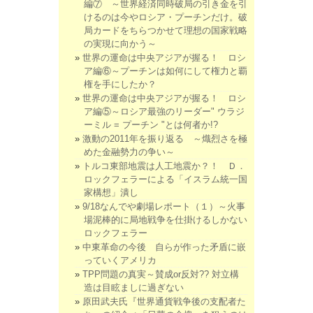
編⑦ ～世界経済同時破局の引き金を引
けるのは今やロシア・プーチンだけ。破
局カードをちらつかせて理想の国家戦略
の実現に向かう～
世界の運命は中央アジアが握る！ ロシ
ア編⑥～プーチンは如何にして権力と覇
権を手にしたか？
世界の運命は中央アジアが握る！ ロシ
ア編⑤～ロシア最強のリーダー" ウラジ
ーミル = プーチン "とは何者か!?
激動の2011年を振り返る ～熾烈さを極
めた金融勢力の争い～
トルコ東部地震は人工地震か？！ Ｄ．
ロックフェラーによる「イスラム統一国
家構想」潰し
9/18なんでや劇場レポート（１）～火事
場泥棒的に局地戦争を仕掛けるしかない
ロックフェラー
中東革命の今後 自らが作った矛盾に嵌
っていくアメリカ
TPP問題の真実～賛成or反対?? 対立構
造は目眩ましに過ぎない
原田武夫氏『世界通貨戦争後の支配者た