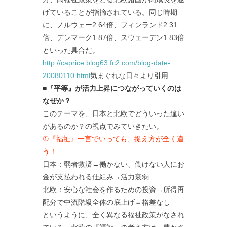
げていることが指摘されている。同じ時期
に、ノルウェー2.64倍、フィンランド2.31
倍、デンマーク1.87倍、スウェーデン1.83倍
といった具合だ。
http://caprice.blog63.fc2.com/blog-date-
20080110.html
気まぐれな日々より引用
■『平等』が活力上昇につながっていくのは
なぜか？
このテーマを、日本と北欧でどういった違い
があるのか？の視点でみていきたい。
①『福祉』一言でいっても、捉え方が全く違
う！
日本：弱者救済→働かない、働けない人にお
金が支払われる仕組み→活力衰弱
北欧：安心な社会を作るための投資→所得再
配分で中流階級全体の底上げ＝格差なし
というように、全く異なる福祉政策がなされ