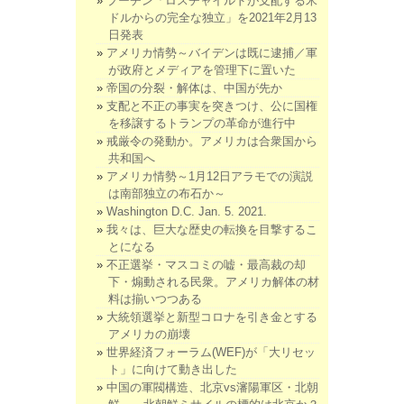
プーチン「ロスチャイルドが支配する米
ドルからの完全な独立」を2021年2月13
日発表
アメリカ情勢～バイデンは既に逮捕／軍
が政府とメディアを管理下に置いた
帝国の分裂・解体は、中国が先か
支配と不正の事実を突きつけ、公に国権
を移譲するトランプの革命が進行中
戒厳令の発動か。アメリカは合衆国から
共和国へ
アメリカ情勢～1月12日アラモでの演説
は南部独立の布石か～
Washington D.C. Jan. 5. 2021.
我々は、巨大な歴史の転換を目撃するこ
とになる
不正選挙・マスコミの嘘・最高裁の却
下・煽動される民衆。アメリカ解体の材
料は揃いつつある
大統領選挙と新型コロナを引き金とする
アメリカの崩壊
世界経済フォーラム(WEF)が「大リセッ
ト」に向けて動き出した
中国の軍閥構造、北京vs瀋陽軍区・北朝