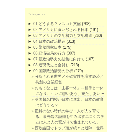
Categories
►
01.どうする？マスコミ支配
(798)
►
02.アメリカに食い尽される日本
(191)
►
03.アメリカの支配勢力と支配構造
(260)
►
04.日本の政治構造
(313)
►
05.染脳国家日本
(175)
►
06.経済破局の行方
(307)
►
07.新政治勢力の結集に向けて
(107)
►
08.近現代史と金貸し
(213)
▼
09.国際政治情勢の分析
(279)
分断される世界／不確実性を増す経済／
共創の企業経営
おもてなしは「主客一体」～相手と一体
になり、互いに想いあう、充たしあい〜
英国超名門校が日本に進出。日本の教育
はどうする？
正解のない時代の学び：人が人を育て
る。最先端の認識を生み出すエコシステ
ムは人と人の繋がりで生まれている。
西欧諸国でトップ層が続々と退陣 世界