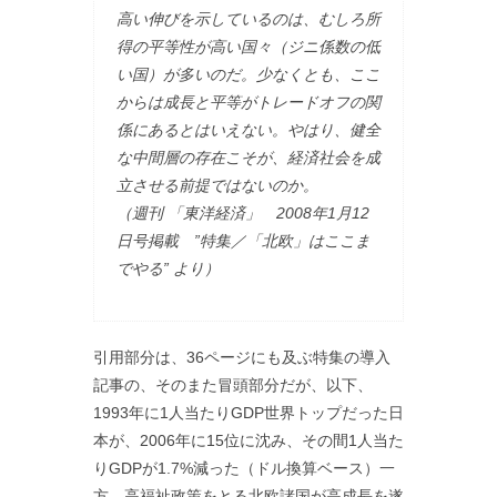
高い伸びを示しているのは、むしろ所
得の平等性が高い国々（ジニ係数の低
い国）が多いのだ。少なくとも、ここ
からは成長と平等がトレードオフの関
係にあるとはいえない。やはり、健全
な中間層の存在こそが、経済社会を成
立させる前提ではないのか。
（週刊 「東洋経済」 2008年1月12
日号掲載 ”特集／「北欧」はここま
でやる” より）
引用部分は、36ページにも及ぶ特集の導入
記事の、そのまた冒頭部分だが、以下、
1993年に1人当たりGDP世界トップだった日
本が、2006年に15位に沈み、その間1人当た
りGDPが1.7%減った（ドル換算ベース）一
方、高福祉政策をとる北欧諸国が高成長を遂