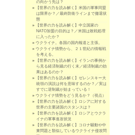
の向かう先は？
【世界の力を読み解く】米国の軍事同盟
は限界か？／最終防衛ラインまで撤退状
態
【世界の力を読み解く】中立国家の
NATO加盟の目的は？／米国は敗戦処理
に入ったか？
ウクライナ。各国の国内報道と主張。
ウクライナ情勢から、２１世紀の情報戦
を考える。
【世界の力を読み解く】イランの事例か
ら見る経済制裁の行く末／経済制裁の効
果はあるのか？
【世界の力を読み解く】ゼレンスキー大
統領の演説は何を意味するのか？／実は
すでに逆制裁が始まっている！
ウクライナ情勢をどう見るか？（視点）
【世界の力を読み解く】ロシアに対する
世界の主要諸国のスタンスは？
【世界の力を読み解く】ロシアとウクラ
イナの軍事進攻状況
【世界の力を読み解く】コロナ騒動や中
東問題と類似しているウクライナ侵攻問