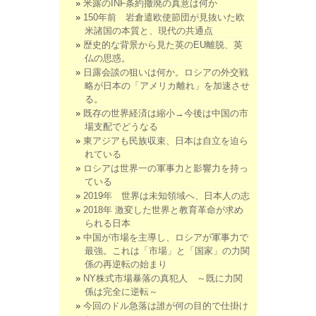
米露のINF条約撤廃の真意は何か
150年前 岩倉遣欧使節団が見抜いた欧
米諸国の本質と、現代の共通点
歴史的な背景から見た英のEU離脱、英
仏の思惑。
日露会談の狙いは何か。ロシアの外交戦
略が日本の「アメリカ離れ」を加速させ
る。
既存の世界経済は縮小→今後は中国の市
場支配でどうなる
東アジアも民族収束、日本は自立を迫ら
れている
ロシアは世界一の軍事力と影響力を持っ
ている
2019年 世界は未知領域へ、日本人の志
2018年 激変した世界と教育革命が求め
られる日本
中国が市場を主導し、ロシアが軍事力で
最強。これは「市場」と「国家」の力関
係の再逆転の始まり
NY株式市場暴落の真犯人 ～既に力関
係は完全に逆転～
今回のドル急落は誰が何の目的で仕掛け