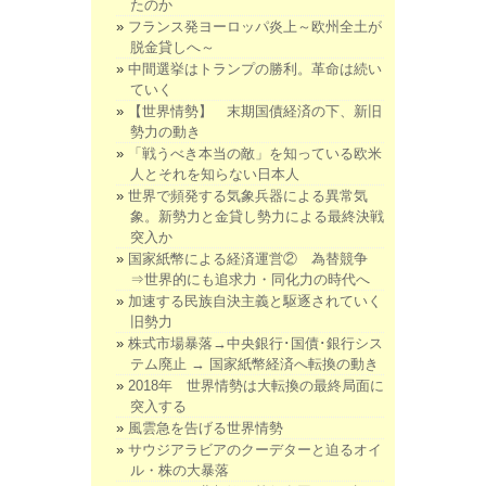
たのか
フランス発ヨーロッパ炎上～欧州全土が
脱金貸しへ～
中間選挙はトランプの勝利。革命は続い
ていく
【世界情勢】 末期国債経済の下、新旧
勢力の動き
「戦うべき本当の敵」を知っている欧米
人とそれを知らない日本人
世界で頻発する気象兵器による異常気
象。新勢力と金貸し勢力による最終決戦
突入か
国家紙幣による経済運営② 為替競争
⇒世界的にも追求力・同化力の時代へ
加速する民族自決主義と駆逐されていく
旧勢力
株式市場暴落→中央銀行･国債･銀行シス
テム廃止 → 国家紙幣経済へ転換の動き
2018年 世界情勢は大転換の最終局面に
突入する
風雲急を告げる世界情勢
サウジアラビアのクーデターと迫るオイ
ル・株の大暴落