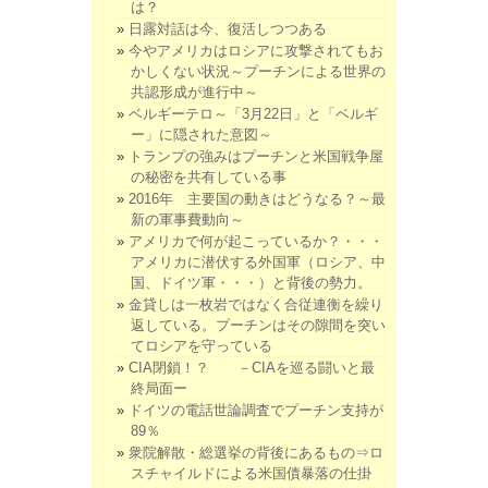
は？
日露対話は今、復活しつつある
今やアメリカはロシアに攻撃されてもお
かしくない状況～プーチンによる世界の
共認形成が進行中～
ベルギーテロ～「3月22日」と「ベルギ
ー」に隠された意図～
トランプの強みはプーチンと米国戦争屋
の秘密を共有している事
2016年 主要国の動きはどうなる？～最
新の軍事費動向～
アメリカで何が起こっているか？・・・
アメリカに潜伏する外国軍（ロシア、中
国、ドイツ軍・・・）と背後の勢力。
金貸しは一枚岩ではなく合従連衡を繰り
返している。プーチンはその隙間を突い
てロシアを守っている
CIA閉鎖！？ －CIAを巡る闘いと最
終局面ー
ドイツの電話世論調査でプーチン支持が
89％
衆院解散・総選挙の背後にあるもの⇒ロ
スチャイルドによる米国債暴落の仕掛