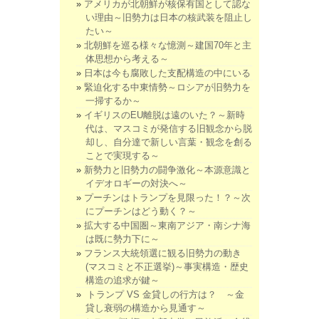
アメリカが北朝鮮が核保有国として認な
い理由～旧勢力は日本の核武装を阻止し
たい～
北朝鮮を巡る様々な憶測～建国70年と主
体思想から考える～
日本は今も腐敗した支配構造の中にいる
緊迫化する中東情勢～ロシアが旧勢力を
一掃するか～
イギリスのEU離脱は遠のいた？～新時
代は、マスコミが発信する旧観念から脱
却し、自分達で新しい言葉・観念を創る
ことで実現する～
新勢力と旧勢力の闘争激化～本源意識と
イデオロギーの対決へ～
プーチンはトランプを見限った！？～次
にプーチンはどう動く？～
拡大する中国圏～東南アジア・南シナ海
は既に勢力下に～
フランス大統領選に観る旧勢力の動き
(マスコミと不正選挙)～事実構造・歴史
構造の追求が鍵～
トランプ VS 金貸しの行方は？ ～金
貸し衰弱の構造から見通す～