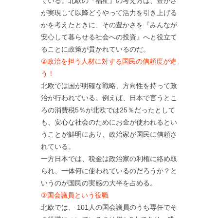
ている。北欧の『福祉』の考え方は、豊かさ
が実現して以降どうやって活力を引き上げる
かを考えたときに、その豊かさを『みんなが
安心して暮らせる社会への投資』へと役立て
ることに政策が貫かれているのだ。
②政治を担う人材に対する国民の信頼度が違
う！
北欧では国が明確な戦略、方向性を持って政
治が行われている。例えば、日本で言うとこ
ろの消費税5％が北欧では25％だったとして
も、安心な社会のためにお金が使われるとい
うことが鮮明にあり、政治家が国民に信頼さ
れている。
一方日本では、税金は政治家の利権に絡め取
られ、一体何に使われているのだろうか？と
いうのが国民の実感の大半を占める。
③国会議員という役職
北欧では、 101人の国会議員のうち専任でそ