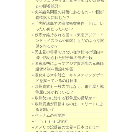
ックフェラーＶＳ止めをさせない欧州勢
との膠着状態？
尖閣諸島問題の背後にあるもの～中国が
覇権拡大に転じた？
「尖閣諸島での漁船衝突事件」とは、い
ったい何だったのか？
秩序が維持される国々（東南アジア・イ
ンド・イスラムや南米）とどのような関
係を作るか？
民主党の尋常ではない従米転向の理由⇒
追い詰められた戦争屋の最終手段
国家紙幣によってアジア貿易圏の元基軸
通貨体制を目論む中国
激化する米中対立 キャスティングボー
ドを握っているのは日本
欧州貴族も一枚岩ではなく、銀行屋と戦
争屋に分かれている？
欧州勢力に対する戦争屋の反撃か？
欧州貴族が目指すものは、エリートによ
る専制か？
ベトナムの可能性
”Ｔｈｉｓ is China”
アメリカ没落後の世界⇒日本はどうす