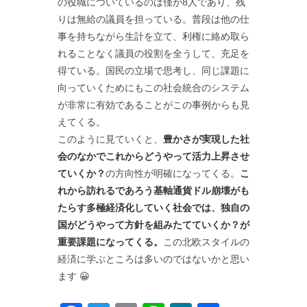
の役職についているのは僅か8人であり、残
りは無給の議員を担っている。普段は他の仕
事を持ちながら生計を立て、利権に絡め取ら
れることなく議員の役割を全うして、充足を
得ている。国民の立場で思考し、同じ課題に
向っていくためにもこの社会統合のシステム
が非常に有効であることがこの事例からも見
えてくる。
このように見ていくと、
豊かさが実現した社
会のなかでこれからどうやって活力上昇させ
ていくか？
の方向性が明確になってくる。
こ
れから訪れるであろう基軸通貨ドル崩壊がも
たらす多極経済化していく社会では、独自の
国がどうやって方針を組みたてていくか？が
重要課題になってくる。
この北欧スタイルの
経済に学ぶところは多いのではないかと思い
ます 😀