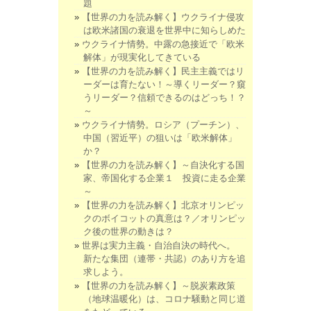
題
【世界の力を読み解く】ウクライナ侵攻
は欧米諸国の衰退を世界中に知らしめた
ウクライナ情勢。中露の急接近で「欧米
解体」が現実化してきている
【世界の力を読み解く】民主主義ではリ
ーダーは育たない！～導くリーダー？窺
うリーダー？信頼できるのはどっち！？
～
ウクライナ情勢。ロシア（プーチン）、
中国（習近平）の狙いは「欧米解体」
か？
【世界の力を読み解く】～自決化する国
家、帝国化する企業１ 投資に走る企業
～
【世界の力を読み解く】北京オリンピッ
クのボイコットの真意は？／オリンピッ
ク後の世界の動きは？
世界は実力主義・自治自決の時代へ。
新たな集団（連帯・共認）のあり方を追
求しよう。
【世界の力を読み解く】～脱炭素政策
（地球温暖化）は、コロナ騒動と同じ道