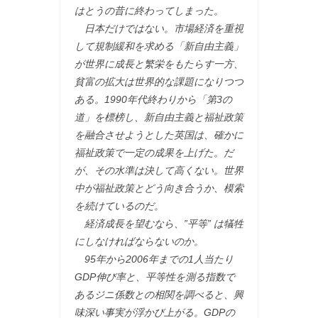
はとうの昔に終わってしまった。
日本だけではない。市場経済を重視
して規制緩和を求める「新自由主義」
が世界に成長と繁栄をもたらす一方、
貧富の拡大は世界的な課題になりつつ
ある。1990年代終わりから「第3の
道」を標榜し、新自由主義と福祉政策
を融合させようとした英国は、確かに
福祉政策で一定の成果を上げた。だ
が、その水準は決して高くない。世界
中が福祉政策とどう向き合うか、模索
を続けているのだ。
経済成長を望むなら、”平等” は犠牲
にしなければならないのか。
95年から2006年までの1人当たり
GDP伸び率と、平等性を測る指数で
あるジニ係数との相関を調べると、興
味深い事実が浮かび上がる。GDPの