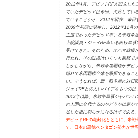
2012年4月、デビッドRFが設立
ていたデビッドは今回、欠席してい
ていることから、2012年現在、来
2009年初頭に誕生し、2012年1
主流であったデビッド率いる米戦争
上院議員・ジェイRF率いる銀行屋系
受けてきた。そのため、オバマ政権
行われ、その証拠はいくつも観察で
しかしながら、米戦争屋覇権がデビ
晴れて米国覇権全体を掌握できるこ
い。そうなれば、新・戦争屋の対日
ジェイRFとの太いパイプをもつのは
2013年以降、米戦争屋系ジャパンハ
の人間に交代するのかどうかは定かで
足した後に明らかになるはずである
デビッドRFの老齢化とともに、米戦
て、日本の悪徳ペンタゴン勢力が世