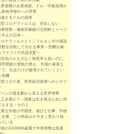
世界規模の企業倒産。ドル・中銀崩壊か
ら新秩序移行への序章
加速するドルの崩壊
新型コロナウィルスは、存在しない
極東情勢～連絡所爆破の北朝鮮とイージ
ス中止の日本～
コロナウィルスとインフルエンザの感染
者数を比較して分かる事実～危機を煽
るマスコミの共認支配～
重症化の人も少なく致死率も低いのに、
都市閉鎖や渡航の禁止、市場の暴落な
どで、社会だけが破壊されていくとい
う危機
新型コロナ発、世界経済崩壊へのシナリ
オ
ゴーンの逃走劇から見える世界情勢
人工台風か？～国家は生き残るために何
でもする～その２
企業立学校の可能性。遊びと仕事、学校
と企業、この枠組みが大きく変わり始
めている
韓国のGSOMIA破棄で半島情勢は急展
開に