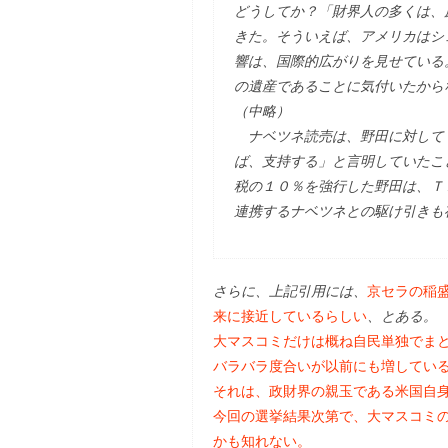
どうしてか？「財界人の多くは、
きた。そういえば、アメリカはシ
響は、国際的広がりを見せている
の遺産であることに気付いたから
（中略）
ナベツネ読売は、野田に対して
ば、支持する」と言明していたこ
税の１０％を強行した野田は、Ｔ
連携するナベツネとの駆け引きも
さらに、上記引用には、
京セラの稲
来に接近しているらしい
、とある。
大マスコミだけは概ね自民単独でま
バラバラ度合いが以前にも増してい
それは、政財界の親玉である米国自
今回の選挙結果次第で、大マスコミ
かも知れない。