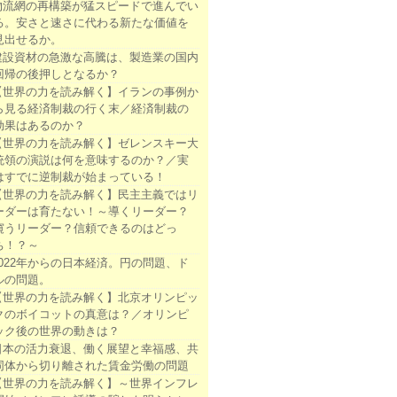
物流網の再構築が猛スピードで進んでい
る。安さと速さに代わる新たな価値を
見出せるか。
建設資材の急激な高騰は、製造業の国内
回帰の後押しとなるか？
【世界の力を読み解く】イランの事例か
ら見る経済制裁の行く末／経済制裁の
効果はあるのか？
【世界の力を読み解く】ゼレンスキー大
統領の演説は何を意味するのか？／実
はすでに逆制裁が始まっている！
【世界の力を読み解く】民主主義ではリ
ーダーは育たない！～導くリーダー？
窺うリーダー？信頼できるのはどっ
ち！？～
2022年からの日本経済。円の問題、ド
ルの問題。
【世界の力を読み解く】北京オリンピッ
クのボイコットの真意は？／オリンピ
ック後の世界の動きは？
日本の活力衰退、働く展望と幸福感、共
同体から切り離された賃金労働の問題
【世界の力を読み解く】～世界インフレ