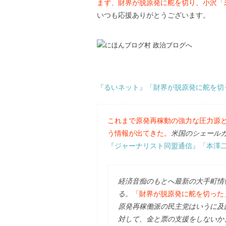
まず、財界が脱原発に舵を切り、小沢「
いつも応援ありがとうございます。
『るいネット』「財界が脱原発に舵を切
これまで原発再稼動の強力な圧力源
う情報が出てきた。
米国のシェール
『ジャーナリスト同盟通信』「本澤二郎
経済音痴のもとへ最新の大手町情
る。
「財界が脱原発に舵を切った
原発再稼働派の民主党はいうに及
対して、金と票の支援をしないか