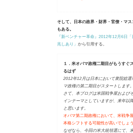
そして、日本の政界・財界・官僚・マス
もある。
『新ベンチャー革命』2012年12月6日
兆しあり」
から引用する。
１．米オバマ政権二期目がもうすぐスタ
るはず
2012年12月は日本において衆院総
マ政権の第二期目がスタートします
さて、本ブログは米国戦争屋および
インテーマとしていますが、来年以
と思います。
オバマ第二期政権において、米戦争屋
本格シフトする可能性が高いでしょ
なぜなら、今回の米大統領選にて、