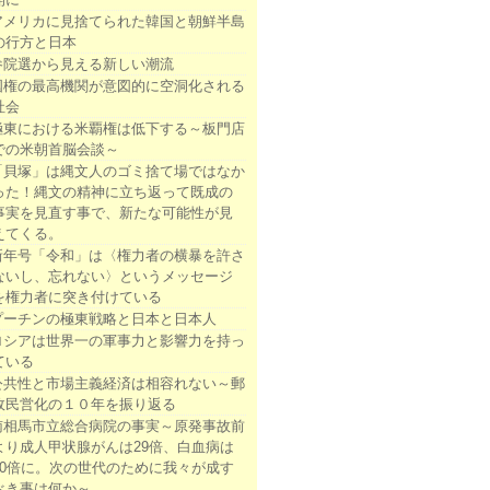
アメリカに見捨てられた韓国と朝鮮半島
の行方と日本
参院選から見える新しい潮流
国権の最高機関が意図的に空洞化される
社会
極東における米覇権は低下する～板門店
での米朝首脳会談～
「貝塚」は縄文人のゴミ捨て場ではなか
った！縄文の精神に立ち返って既成の
事実を見直す事で、新たな可能性が見
えてくる。
新年号「令和」は〈権力者の横暴を許さ
ないし、忘れない〉というメッセージ
を権力者に突き付けている
プーチンの極東戦略と日本と日本人
ロシアは世界一の軍事力と影響力を持っ
ている
公共性と市場主義経済は相容れない～郵
政民営化の１０年を振り返る
南相馬市立総合病院の事実～原発事故前
より成人甲状腺がんは29倍、白血病は
10倍に。次の世代のために我々が成す
べき事は何か～