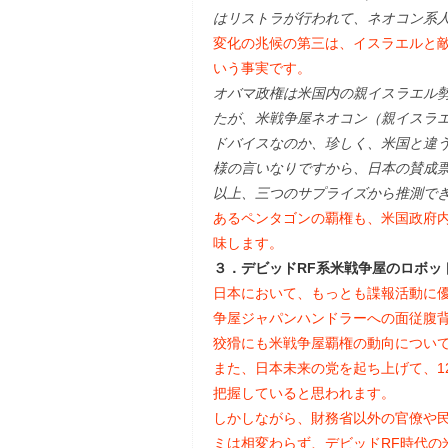
はリストラが行われて、ネオコン系
変化の兆候の第三は、イスラエルと
いう事実です。
オバマ政権は米国内の親イスラエル
たが、米戦争屋ネオコン（親イスラ
ドバイスなのか、珍しく、米国と違
様の言いなりですから、日本の賛成
以上、三つのサプライズから推測で
あるペンタゴンの覇権も、米国政府内
味します。
３．デビッドRF系米戦争屋のロボッ
日本において、もっとも諜報活動に優
争屋ジャパンハンドラーへの面従腹
狡猾にも米戦争屋覇権の動向につい
また、日本未来の党を起ち上げて、1
把握していると思われます。
しかしながら、財務省以外の官僚や
ミは相変わらず、デビッドRF時代の