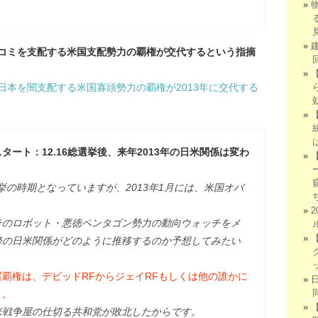
コミを支配する米国支配勢力の覇権が交代するという指摘
「日本を闇支配する米国寡頭勢力の覇権が2013年に交代する
ート：12.16総選挙後、来年2013年の日米関係は変わ
選挙の時期となっていますが、2013年1月には、米国オバ
。
そのロボット・悪徳ペンタゴン勢力の動向ウォッチをメ
降の日米関係がどのように推移するのか予想してみたい
覇権は、デビッドRFからジェイRFもしくは他の誰かに
う。
米戦争屋の仕切る共和党が敗北したからです。