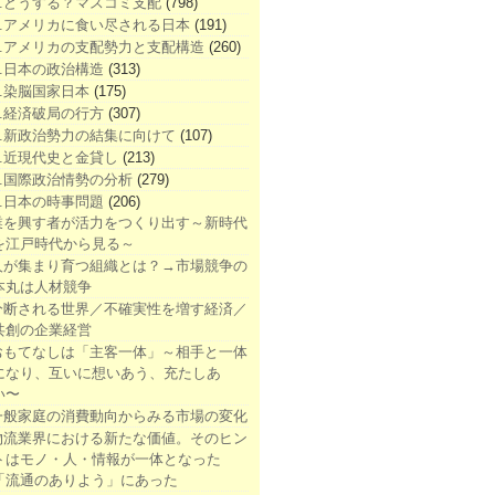
1.どうする？マスコミ支配
(798)
2.アメリカに食い尽される日本
(191)
3.アメリカの支配勢力と支配構造
(260)
4.日本の政治構造
(313)
5.染脳国家日本
(175)
6.経済破局の行方
(307)
7.新政治勢力の結集に向けて
(107)
8.近現代史と金貸し
(213)
9.国際政治情勢の分析
(279)
0.日本の時事問題
(206)
業を興す者が活力をつくり出す～新時代
を江戸時代から見る～
人が集まり育つ組織とは？→市場競争の
本丸は人材競争
分断される世界／不確実性を増す経済／
共創の企業経営
おもてなしは「主客一体」～相手と一体
になり、互いに想いあう、充たしあ
い〜
一般家庭の消費動向からみる市場の変化
物流業界における新たな価値。そのヒン
トはモノ・人・情報が一体となった
「流通のありよう」にあった