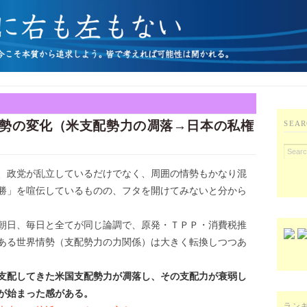
勢の変化（米支配勢力の凋落→日本の私権
SEAR
、政党が乱立しているだけでなく、周囲の情勢もかなり混
勝」を喧伝しているものの、フタを開けてみないと分から
朝日、毎日と全てが同じ論調で、原発・ＴＰＰ・消費税推
ある世界情勢（支配勢力の力関係）は大きく転換しつつあ
支配してきた米国支配勢力が凋落し、その支配力が衰弱し
が始まった感がある。
ラン