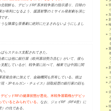
北朝鮮も、デビッドRF系米戦争屋の指示通り、日韓の
家が有利になるよう、援護射撃のミサイル発射劇を演じ
稽です。
ような陳腐な茶番劇に絶対にだまされないようにしまし
っぱらステルス支配されてきた。
義者には他に銀行屋（欧州寡頭勢力含む）がいて、彼ら
を支配しているが、戦争屋に比べて、極東では中国に関
薄い。
軍産複合体に加えて、金融機関も所有している。彼は
現・JPモルガン・チェイス）頭取経歴の銀行家の顔も
て、デビッドRFの健康状態が悪化、米戦争屋覇権がデビッ
っているとみられている。
なお、ジェイRF（RF4世）に
3世）の仇である。