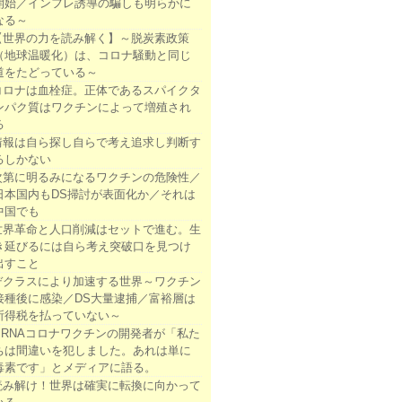
開始／インフレ誘導の騙しも明らかに
なる～
【世界の力を読み解く】～脱炭素政策
（地球温暖化）は、コロナ騒動と同じ
道をたどっている～
コロナは血栓症。正体であるスパイクタ
ンパク質はワクチンによって増殖され
る
情報は自ら探し自らで考え追求し判断す
るしかない
次第に明るみになるワクチンの危険性／
日本国内もDS掃討が表面化か／それは
中国でも
世界革命と人口削減はセットで進む。生
き延びるには自ら考え突破口を見つけ
出すこと
デクラスにより加速する世界～ワクチン
接種後に感染／DS大量逮捕／富裕層は
所得税を払っていない～
mRNAコロナワクチンの開発者が「私た
ちは間違いを犯しました。あれは単に
毒素です」とメディアに語る。
読み解け！世界は確実に転換に向かって