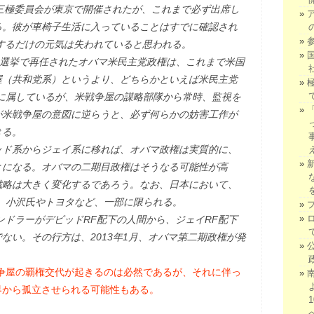
した三極委員会が東京で開催されたが、これまで必ず出席し
る。彼が車椅子生活に入っていることはすでに確認され
日するだけの元気は失われていると思われる。
1月の選挙で再任されたオバマ米民主党政権は、これまで米国
屋（共和党系）というより、どちらかといえば米民主党
に属しているが、米戦争屋の謀略部隊から常時、監視を
が米戦争屋の意図に逆らうと、必ず何らかの妨害工作が
きる。
ッド系からジェイ系に移れば、オバマ政権は実質的に、
とになる。オバマの二期目政権はそうなる可能性が高
戦略は大きく変化するであろう。なお、日本において、
、小沢氏やトヨタなど、一部に限られる。
ンドラーがデビッドRF配下の人間から、ジェイRF配下
ない。その行方は、2013年1月、オバマ第二期政権が発
。
争屋の覇権交代が起きるのは必然であるが、それに伴っ
界から孤立させられる可能性もある。