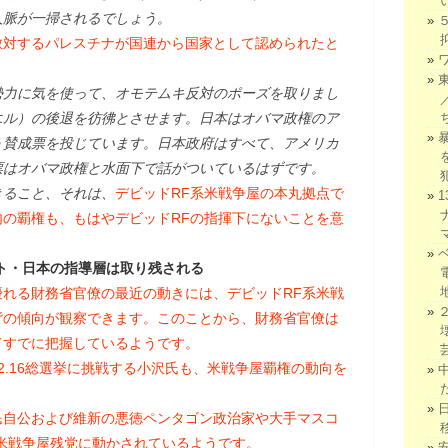
人脈が一掃されるでしょう。
敵対するパレスチナが国連から国家として認められたと
勢力に気を使って、オモテムキ反対のポーズを取りまし
エル）の後退を彷彿とさせます。日本はオバマ政権のア
う賛成票を投じています。日本政府はすべて、アメリカ
票はオバマ政権と水面下で話がついているはずです。
きること、それは、
デビッドRF系米戦争屋の本丸拠点で
の覇権も、もはやデビッドRFの指揮下にないことを意
ト・日本の指導層は取り残される
れる財務省官僚の最近の動きには、デビッドRF系米戦
背の傾向が観察できます。このことから、財務省官僚は
てすでに把握しているようです。
2.16総選挙に挑戦する小沢氏も、米戦争屋覇権の動向を
民自公および維新の悪徳ペンタゴン政治家や大手マスコ
米戦争屋残党に動かされているようです。