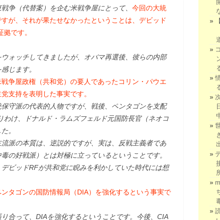
東戦争（代替案）を企む米戦争屋にとって、
今回の大統
ですが、それが果たせなかったということは、デビッド
証拠です。
り
をウォッチしてきましたが、オバマ再選後、彼らの内部
を感じます。
米戦争屋政権（共和党）の要人であったコリン・パウエ
主党支持を表明した事実です。
統保守派の代表的人物ですが、戦後、ペンタゴンを支配
りわけ、ドナルド・ラムズフェルド元国防長官（ネオコ
した。
主流派の本質は、逆説的ですが、実は、反戦主義者であ
中毒の好戦派）とは対極に立っているということです。
デビッドRFが共和党に睨みを利かしていた時代には想
ンタゴンの国防情報局（DIA）を強化するという事実で
張り合って、DIAを強化するということです。今後、CIA