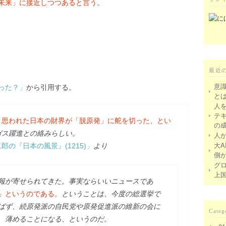
未来」に接近しつつあると言う。
最近
意
った？」
から引用する。
と
人
テ
と思われた日本の財界が「脱原発」に舵を切った、とい
の
ガス躍進との絡みらしい。
人
の『日本の風景』(1215)」
より
大A
側
グ
上
報が寄せられてきた。事実ならいいニュースであ
」というのである。
ということは、今度の総選挙で
ばず、続原発派の自民党や原発促進派の維新の会に
Categ
、薄めることになる、というのだ。