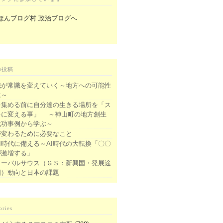
の投稿
識が常識を変えていく～地方への可能性
は～
を集める前に自分達の生きる場所を「ス
キに変える事」 ～神山町の地方創生
成功事例から学ぶ～
が変わるために必要なこと
I時代に備える～AI時代の大転換「〇〇
が激増する」
ローバルサウス（ＧＳ：新興国・発展途
国）動向と日本の課題
ories