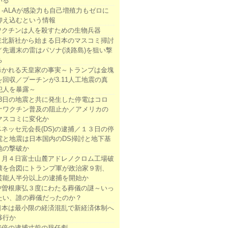
いる
５-ALAが感染力も自己増殖力もゼロに
抑え込むという情報
ワクチンは人を殺すための生物兵器
東北新社から始まる日本のマスコミ掃討
／先週末の雷はパソナ(淡路島)を狙い撃
ち
暴かれる天皇家の事実～トランプは金塊
を回収／プーチンが3.11人工地震の真
犯人を暴露～
13日の地震と共に発生した停電はコロ
ナワクチン普及の阻止か／アメリカの
マスコミに変化か
ベネッセ元会長(DS)の逮捕／１３日の停
電と地震は日本国内のDS掃討と地下基
地の撃破か
２月４日富士山麓アドレノクロム工場破
壊を合図にトランプ軍が政治家９割、
芸能人半分以上の逮捕を開始か
中曽根康弘３度にわたる葬儀の謎～いっ
たい、誰の葬儀だったのか？
日本は最小限の経済混乱で新経済体制へ
移行か
安倍の逮捕寸前の辞任劇