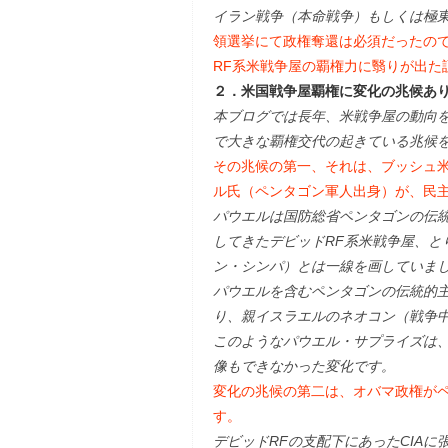
イラン戦争（本命戦争）もしくは極
領選挙にて政権奪還は必須だったの
RF系米戦争屋の覇権力に翳りが出た
２．米国戦争屋覇権に変化の兆候あ
本ブログでは長年、米戦争屋の動向
で大きな覇権交代の起きている兆候
その兆候の第一、それは、ブッシュ
ル氏（ペンタゴン軍人出身）が、民
パウエルは国防総省ペンタゴンの伝
してきたデビッドRF系米戦争屋、と
ン・シンパ）とは一線を画していま
パウエルを含むペンタゴンの伝統的
り、親イスラエルのネオコン（戦争
このようなパウエル・サプライズは、
像もできなかった変化です。
変化の兆候の第二は、オバマ政権がペ
す。
デビッドRFの支配下にあったCIAに