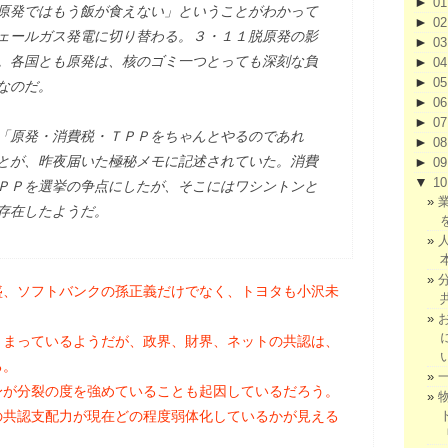
►
0
原発ではもう飯が食えない」ということがわかって
►
0
ェールガス発電に切り替わる。３・１１脱原発の影
►
0
。各国とも原発は、核のゴミ一つとっても深刻な負
►
0
►
0
なのだ。
►
0
►
0
「原発・消費税・ＴＰＰをちゃんとやるのであれ
►
0
とが、昨夜届いた極秘メモに記述されていた。消費
►
0
▼
1
ＰＰを選挙の争点にしたが、そこにはワシントンと
存在したようだ。
盛、ソフトバンクの孫正義だけでなく、トヨタも小沢未
とまっているようだが、政界、財界、ネットの共認は、
る。
身が分裂の度を強めていることも起因しているだろう。
の共認支配力が現在どの程度弱体化しているかが見える