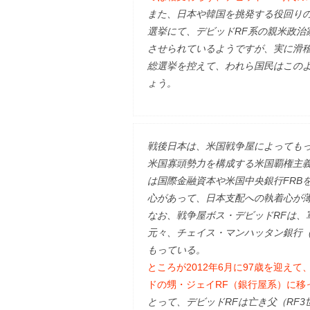
また、日本や韓国を挑発する役回りの
選挙にて、デビッドRF系の親米政治
させられているようですが、実に滑
総選挙を控えて、われら国民はこの
ょう。
戦後日本は、米国戦争屋によっても
米国寡頭勢力を構成する米国覇権主
は国際金融資本や米国中央銀行FRB
心があって、日本支配への執着心が
なお、戦争屋ボス・デビッドRFは、
元々、チェイス・マンハッタン銀行（
もっている。
ところが2012年6月に97歳を迎え
ドの甥・ジェイRF（銀行屋系）に移
とって、デビッドRFは亡き父（RF