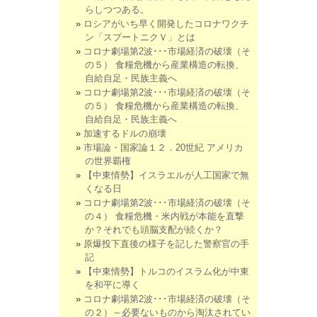
らしつつある。
ロシアがいち早く開発したコロナワクチ
ン「スプートニクＶ」とは
コロナ劇場第2波･･･市場経済の破壊（そ
の５） 食糧危機から産業構造の転換、
自給自足・民族主義へ
コロナ劇場第2波･･･市場経済の破壊（そ
の５） 食糧危機から産業構造の転換、
自給自足・民族主義へ
加速するドルの崩壊
市場論・国家論１２．20世紀 アメリカ
の世界覇権
【中東情勢】イスラエルが人工国家で無
くなる日
コロナ劇場第2波･･･市場経済の破壊（そ
の４） 食糧危機・米内戦が本能を直撃
か？それでも頭脳支配が続くか？
原爆投下直後の様子を記した警察官の手
記
【中東情勢】トルコのイスラム化が中東
を和平に導く
コロナ劇場第2波･･･市場経済の破壊（そ
の２）～必要ないものから淘汰されてい