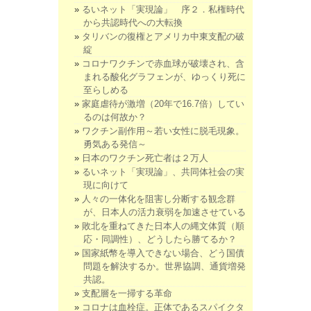
るいネット「実現論」 序２．私権時代
から共認時代への大転換
タリバンの復権とアメリカ中東支配の破
綻
コロナワクチンで赤血球が破壊され、含
まれる酸化グラフェンが、ゆっくり死に
至らしめる
家庭虐待が激増（20年で16.7倍）してい
るのは何故か？
ワクチン副作用～若い女性に脱毛現象。
勇気ある発信～
日本のワクチン死亡者は２万人
るいネット「実現論」、共同体社会の実
現に向けて
人々の一体化を阻害し分断する観念群
が、日本人の活力衰弱を加速させている
敗北を重ねてきた日本人の縄文体質（順
応・同調性）、どうしたら勝てるか？
国家紙幣を導入できない場合、どう国債
問題を解決するか。世界協調、通貨増発
共認。
支配層を一掃する革命
コロナは血栓症。正体であるスパイクタ