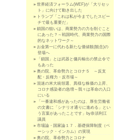
世界経済フォーラム(WEF)が「大リセッ
ト」に向けて動き出した
トランプ「これは私が今までしたスピー
チで最も重要だ」
鎖国の狙いは、商業勢力の力を削ぐこと
にあった？～戦国時代、商業勢力の国際
的なネットワーク～
お金第一に代わる新たな価値観(観念)の
登場へ
「鎖国」とは武器と傭兵輸出の禁止令で
もあった
奥の院、革命勢力とコロナ５ ～反支
配・反権力・反市場～
混迷の米大統領選、異様な株価の上昇、
コロナ感染者の急増～我々は革命の入口
にいる
「一番違和感があったのは、厚生労働省
の文書に「シナリオ通りに進める」とい
う言葉があったことです」by奈須利江
議員
市場論・国家論１７．基礎保障制度（ベ
ーシック・インカム）の実現
奥の院、革命勢力とコロナ