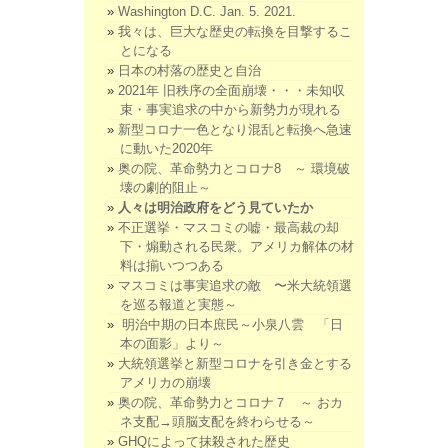
Washington D.C. Jan. 5. 2021.
我々は、巨大な歴史の転換を目撃するこ
とになる
日本の村落の歴史と自治
2021年 旧秩序の全面崩壊・・・未知収
束・事実追求の中から新勢力が現れる
新型コロナ一色となり混乱と転換へ急速
に動いた2020年
奥の院、革命勢力とコロナ8 ～ 環境破
壊の劇的阻止～
人々は明治政府をどう見ていたか
不正選挙・マスコミの嘘・最高裁の却
下・煽動される民衆。アメリカ解体の材
料は揃いつつある
マスコミは事実追求の敵 〜米大統領選
を巡る報道と実態～
明治中期の日本庶民～小泉八雲 「日
本の面影」より～
大統領選挙と新型コロナを引き金とする
アメリカの崩壊
奥の院、革命勢力とコロナ７ ～ おカ
ネ支配→頭脳支配を終わらせる～
GHQによって抹殺された歴史