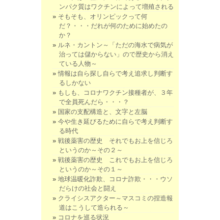
ンパク質はワクチンによって増殖される
そもそも、オリンピックって何
だ？・・・だれが何のために始めたの
か？
ルネ・カントン～「ただの海水で病気が
治っては儲からない」ので歴史から消え
ている人物～
情報は自ら探し自らで考え追求し判断す
るしかない
もしも、コロナワクチン接種者が、３年
で全員死んだら・・・？
国家の支配構造と、文字と左脳
今や生き延びるために自らで考え判断す
る時代
戦後薬害の歴史 それでもお上を信じろ
というのか～その２～
戦後薬害の歴史 これでもお上を信じろ
というのか～その１～
地球温暖化詐欺、コロナ詐欺・・・ウソ
だらけの社会と闘え
クライシスアクター～マスコミの捏造報
道はこうして造られる～
コロナを巡る状況