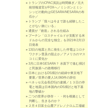
トランプのCPAC演説は時間稼ぎ／元大
統領報道官がFOXへ／ミシガンとミシ
シッピの動向はGESARA/NESARAの布
石か／
トランプ「我々は今まで誰も経験したこ
とがない旅にいる」
通貨が『創造』される仕組み
プーチン「ロスチャイルドが支配する米
ドルからの完全な独立」を2021年2月13
日発表
13日の地震と共に発生した停電はコロナ
ワクチン普及の阻止か／アメリカのマス
コミに変化か
3月に日本GESARA？ 水面下で進む掃討
と民族派への政権移行
日本におけるDS掃討の経緯や東京地下
要塞／世界の要人14,060件の辞任
ベネッセ元会長(DS)の逮捕／１３日の停
電と地震は日本国内のDS掃討と地下基
地の撃破か
二つの世界が併存・・・何を根拠として
判断し、生きるのか？
２月４日富士山麓アドレノクロム工場破