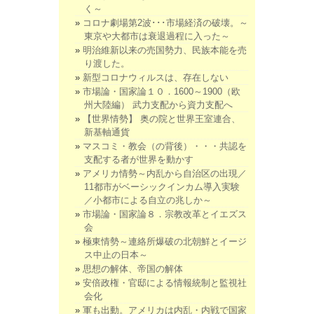
く～
コロナ劇場第2波･･･市場経済の破壊。～
東京や大都市は衰退過程に入った～
明治維新以来の売国勢力、民族本能を売
り渡した。
新型コロナウィルスは、存在しない
市場論・国家論１０．1600～1900（欧
州大陸編） 武力支配から資力支配へ
【世界情勢】 奥の院と世界王室連合、
新基軸通貨
マスコミ・教会（の背後）・・・共認を
支配する者が世界を動かす
アメリカ情勢～内乱から自治区の出現／
11都市がベーシックインカム導入実験
／小都市による自立の兆しか～
市場論・国家論８．宗教改革とイエズス
会
極東情勢～連絡所爆破の北朝鮮とイージ
ス中止の日本～
思想の解体、帝国の解体
安倍政権・官邸による情報統制と監視社
会化
軍も出動。アメリカは内乱・内戦で国家