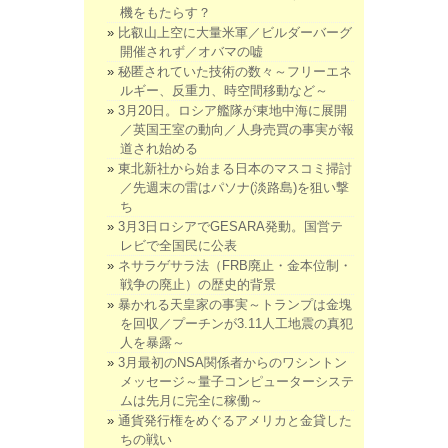
機をもたらす？
比叡山上空に大量米軍／ビルダーバーグ
開催されず／オバマの嘘
秘匿されていた技術の数々～フリーエネ
ルギー、反重力、時空間移動など～
3月20日。ロシア艦隊が東地中海に展開
／英国王室の動向／人身売買の事実が報
道され始める
東北新社から始まる日本のマスコミ掃討
／先週末の雷はパソナ(淡路島)を狙い撃
ち
3月3日ロシアでGESARA発動。国営テ
レビで全国民に公表
ネサラゲサラ法（FRB廃止・金本位制・
戦争の廃止）の歴史的背景
暴かれる天皇家の事実～トランプは金塊
を回収／プーチンが3.11人工地震の真犯
人を暴露～
3月最初のNSA関係者からのワシントン
メッセージ～量子コンピューターシステ
ムは先月に完全に稼働～
通貨発行権をめぐるアメリカと金貸した
ちの戦い