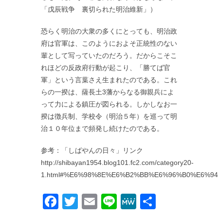
「戊辰戦争 裏切られた明治維新」）
恐らく明治の大衆の多くにとっても、明治政
府は官軍は、このようにおよそ正統性のない
輩として写っていたのだろう。だからこそこ
れほどの反政府行動が起こり、「勝てば官
軍」という言葉さえ生まれたのである。これ
らの一揆は、薩長土3藩からなる御親兵によ
って力による鎮圧が図られる。しかしなお一
揆は徴兵制、学校令（明治５年）を巡って明
治１０年位まで頻発し続けたのである。
参考：「しばやんの日々」リンク
http://shibayan1954.blog101.fc2.com/category20-
1.html#%E6%98%8E%E6%B2%BB%E6%96%B0%E6%
Facebook
Twitter
Email
Line
MeWe
共
有