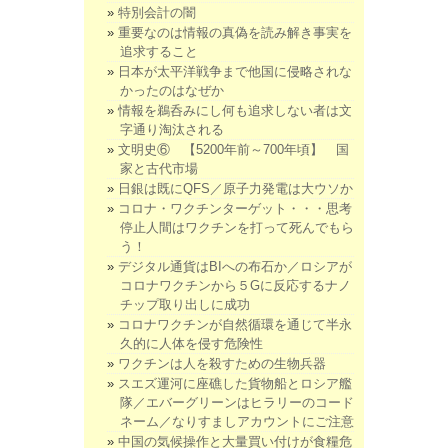
特別会計の闇
重要なのは情報の真偽を読み解き事実を
追求すること
日本が太平洋戦争まで他国に侵略されな
かったのはなぜか
情報を鵜呑みにし何も追求しない者は文
字通り淘汰される
文明史⑥ 【5200年前～700年頃】 国
家と古代市場
日銀は既にQFS／原子力発電は大ウソか
コロナ・ワクチンターゲット・・・思考
停止人間はワクチンを打って死んでもら
う！
デジタル通貨はBIへの布石か／ロシアが
コロナワクチンから５Gに反応するナノ
チップ取り出しに成功
コロナワクチンが自然循環を通じて半永
久的に人体を侵す危険性
ワクチンは人を殺すための生物兵器
スエズ運河に座礁した貨物船とロシア艦
隊／エバーグリーンはヒラリーのコード
ネーム／なりすましアカウントにご注意
中国の気候操作と大量買い付けが食糧危