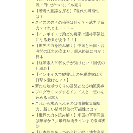
流／日中がついにドル売り
【若者の意識を探る】Z世代の可能性
は？
スイスの強さの秘訣は何か？～武力？資
力？それとも・・・～
【インボイスで殆どの農家は適格事業社
になる必要がある？！】
【世界の力を読み解く】中国と米国・台
湾間の圧力の高まり／脱米路線に向かう
日本
【経済素人20代女子が知りたい！国債の
仕組み】
【インボイスで9割以上の免税農家は大
打撃を受ける？！】
新たな地域づくりの基盤となる物流拠点
プログラミングするインド人と、想いを
込める日本人
これから求められるのは情報収集編集
力。新しい情報発信の可能性とは？
【世界の力を読み解く】米国の軍事同盟
は限界か？／最終防衛ラインまで撤退状
態
【日本列島を一つの会社と捉え地方産業