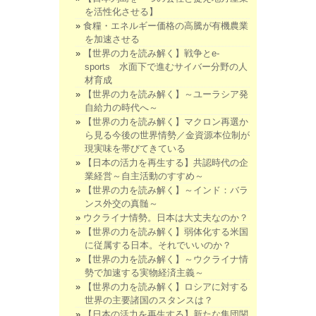
を活性化させる】
食糧・エネルギー価格の高騰が有機農業
を加速させる
【世界の力を読み解く】戦争とe-
sports 水面下で進むサイバー分野の人
材育成
【世界の力を読み解く】～ユーラシア発
自給力の時代へ～
【世界の力を読み解く】マクロン再選か
ら見る今後の世界情勢／金資源本位制が
現実味を帯びてきている
【日本の活力を再生する】共認時代の企
業経営～自主活動のすすめ～
【世界の力を読み解く】～インド：バラ
ンス外交の真髄～
ウクライナ情勢。日本は大丈夫なのか？
【世界の力を読み解く】弱体化する米国
に従属する日本。それでいいのか？
【世界の力を読み解く】～ウクライナ情
勢で加速する実物経済主義～
【世界の力を読み解く】ロシアに対する
世界の主要諸国のスタンスは？
【日本の活力を再生する】新たな集団関