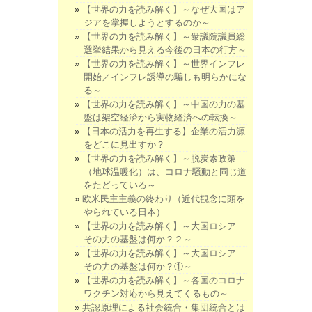
【世界の力を読み解く】～なぜ大国はア
ジアを掌握しようとするのか～
【世界の力を読み解く】～衆議院議員総
選挙結果から見える今後の日本の行方～
【世界の力を読み解く】～世界インフレ
開始／インフレ誘導の騙しも明らかにな
る～
【世界の力を読み解く】～中国の力の基
盤は架空経済から実物経済への転換～
【日本の活力を再生する】企業の活力源
をどこに見出すか？
【世界の力を読み解く】～脱炭素政策
（地球温暖化）は、コロナ騒動と同じ道
をたどっている～
欧米民主主義の終わり（近代観念に頭を
やられている日本）
【世界の力を読み解く】～大国ロシア
その力の基盤は何か？２～
【世界の力を読み解く】～大国ロシア
その力の基盤は何か？①～
【世界の力を読み解く】～各国のコロナ
ワクチン対応から見えてくるもの～
共認原理による社会統合・集団統合とは