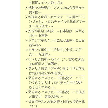
を国民のもとに取り戻す
戒厳令の発動か。アメリカは合衆国から
共和国へ
転換する世界～オバマゲートの開示／ベ
ンジャミン・ロスチャイルド急死／プー
チン長期政権へ～
始原の言語日本語 ～日本語は、自然と
同化する言語
トランプ革命２：民族派が主導する世界
新体制へ
トランプ革命１：旧勢力（金貸しの手
先）一斉逮捕へ
アメリカ情勢～1月12日アラモでの演説
は南部独立の布石か～
アメリカ情勢／プーチン動く／世界的な
停電は電磁パルス兵器か
緊迫するアメリカ・中国情勢２ 〜トラ
ンプのシナリオ：ロ〇チャと中共CCP
をまとめて葬る 〜
緊迫するアメリカ・中国情勢 ～民族派
と旧勢力、最後の闘い～
世界情勢の大局観を持ち目前の情勢を観
ていく