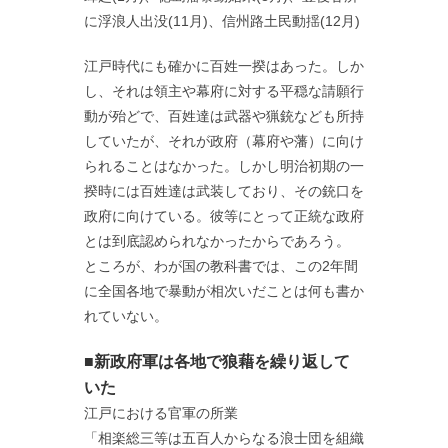
に浮浪人出没(11月)、信州路土民動揺(12月)
江戸時代にも確かに百姓一揆はあった。しか
し、それは領主や幕府に対する平穏な請願行
動が殆どで、百姓達は武器や猟銃なども所持
していたが、それが政府（幕府や藩）に向け
られることはなかった。しかし明治初期の一
揆時には百姓達は武装しており、その銃口を
政府に向けている。彼等にとって正統な政府
とは到底認められなかったからであろう。
ところが、わが国の教科書では、この2年間
に全国各地で暴動が相次いだことは何も書か
れていない。
■新政府軍は各地で狼藉を繰り返して
いた
江戸における官軍の所業
「相楽総三等は五百人からなる浪士団を組織