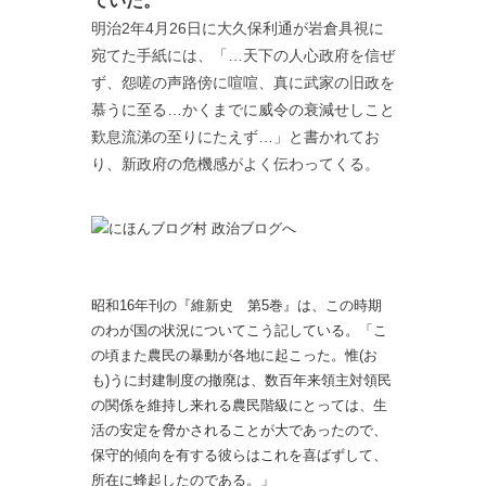
ていた。
明治2年4月26日に大久保利通が岩倉具視に
宛てた手紙には、「…天下の人心政府を信ぜ
ず、怨嗟の声路傍に喧喧、真に武家の旧政を
慕うに至る…かくまでに威令の衰減せしこと
歎息流涕の至りにたえず…」と書かれてお
り、新政府の危機感がよく伝わってくる。
昭和16年刊の『維新史 第5巻』は、この時期
のわが国の状況についてこう記している。「こ
の頃また農民の暴動が各地に起こった。惟(お
も)うに封建制度の撤廃は、数百年来領主対領民
の関係を維持し来れる農民階級にとっては、生
活の安定を脅かされることが大であったので、
保守的傾向を有する彼らはこれを喜ばずして、
所在に蜂起したのである。」