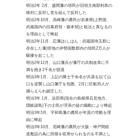
明治2年 2月、盛岡藩の領民が旧領主南部利恭の
移封に反対し党を組んで反対した
明治2年10月、高崎藩の農民が岩鼻県(上野国、
武蔵国内の旧幕府領・旗本領)と租法と異なるの
を理由として蜂起
明治2年11月、忍藩(おしはん：武蔵国埼玉郡に
存在した藩)管地の伊勢国数郡内の領民2万人が
騒擾を起こした
明治2年12月、山口藩兵が藩庁の兵制改革に不
満を抱き2千名が脱退
明治3年1月、上記の隊士千余名が兵器を以て山
口を逆襲し山口藩庁を包囲。2月に巨魁35人が
捕らえられ鎮圧した
明治3年 1月、浜田県(現在の島根県石見地方、
隠岐諸島)下の士民が浮浪の徒の煽動により蜂起
明治3年3月、宇和島藩の農民が年貢の苛酷を理
由に蜂起
明治3年10月、尼崎藩の農民が大阪・神戸間鉄
道敷設の為に田畑を収用せられるのを不満とし