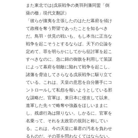
また東北では(戊辰戦争の奥羽列藩同盟「倒
薩の檄」現代文翻訳）
「彼らが攘夷を主張したのはただ幕府を傾け
て政権を奪う野望であったことを知るべき
だ。鳥羽・伏見の戦いも、もし本当に正当な
戦争を起こそうとするならば、天下の公論を
定めて、罪を明らかにしてから征討軍を起こ
すべきなのに、急に錦の御旗を利用して策謀
によって幕府を朝敵に陥れて戦争を起こし、
諸藩を脅迫してさらなる戊辰戦争に駆り立て
ている。これは、天皇の意思を自分勝手にコ
ントロールして私怨を報いようとしている邪
な謀略だ。官軍は、東日本に侵攻して以来、
進軍した先々で略奪や強姦をほしいままに
し、残虐行為は限りない。しかるに、官軍を
名乗って、それを太政官の規則と称してい
る。これは、今の天皇に暴君の汚名を負わせ
るものだ。その罪を問わなくてはならない。