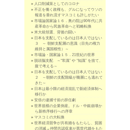
人口削減策としてのコロナ
不正を働く政権も、グルになってウソの
報道を垂れ流すマスコミも許しがたい
市場論国家論１６．奥の院は90年代に共
産革命から民族革命へと戦略転換
米大統領選、背後の闘い
日本を支配しているのは日本人ではない
３ ～ 朝鮮支配層の意識（目先の権力
維持と属国根性）～
市場論・国家論１５．21世紀の世界
脱頭脳支配 ～“常識” や “知識” を捨て、
腹で考える～
日本を支配しているのは日本人ではない
２ ～朝鮮の支配階級が幾層にも逃れて
きた～
日本は最小限の経済混乱で新経済体制へ
移行か
安倍の逮捕寸前の辞任劇
世界規模の企業倒産。ドル・中銀崩壊か
ら新秩序移行への序章
マスコミの大転換
世界経済競争が共有婚をもたらし、貧困
の消滅→仲間共認収束が異世代婚をもた