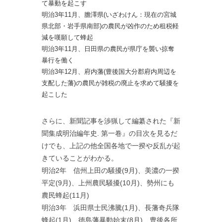
て暴動を起こす
明治3年11月、膽澤県(いざわけん：現在の宮城
県北部・岩手県南部)の農民が凶作のため租税軽
減を嘆願して蜂起
明治3年11月、日田県の農民が県庁を襲い掠奪
暴行を働く
明治3年12月、府内藩(豊後国大分郡府内周辺を
支配した藩)の農民が雑税の廃止を求めて騒擾を
起こした
さらに、新聞記事を渉猟して編纂された『新
聞集成明治編年史. 第一卷』の目次を見るだ
けでも、上記の他全国各地で一揆や反乱が起
きていることがわかる。
明治2年 信州上田の騒擾(9月)、美濃の一揆
平定(9月)、上州農民騒擾(10月)、勢州にも
農民蜂起(11月)
明治3年 浜田県士民沸騰(1月)、長藩奇兵隊
蜂起(1月)、徳島藩暴動始末(8月)、豊後各所