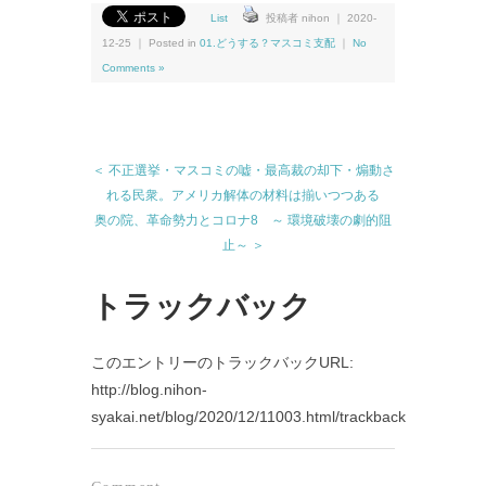
List
投稿者 nihon ｜ 2020-
12-25 ｜ Posted in
01.どうする？マスコミ支配
｜
No
Comments »
＜ 不正選挙・マスコミの嘘・最高裁の却下・煽動さ
れる民衆。アメリカ解体の材料は揃いつつある
奥の院、革命勢力とコロナ8 ～ 環境破壊の劇的阻
止～ ＞
トラックバック
このエントリーのトラックバックURL:
http://blog.nihon-
syakai.net/blog/2020/12/11003.html/trackback