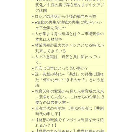
変化／中露の裏で存在感をます中央アジ
ア諸国
ロシアの現状から今後の動向を考察
●集団の再生が地域の再生に繋がる〜シ
ェア金沢を例に〜
人が集まり育つ組織とは？→市場競争の
本丸は人材競争
林業再生の最大のチャンスとなる時代が
到来してきている
人々の意識は、時代と共に変わってい
く。
円安は日本にとって良い事か？
続・共創の時代～「共創」の背後に隠れ
た「何のために生きるのか？」という意
識
教育50年の変遷から見た人材育成の未来
～競争から共創へ。これからの企業に必
要なのは共創人材～
若者世代の可能性 現代の若者は【共創
時代の申し子】
【発想の転換でインボイス制度を乗り切
れるか？！】
【世界の力を読み解く】世界的脱米の潮