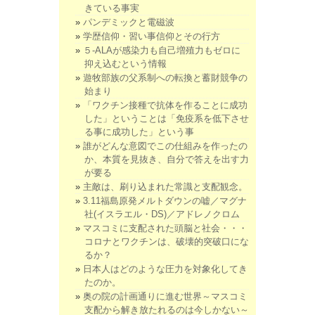
きている事実
パンデミックと電磁波
学歴信仰・習い事信仰とその行方
５-ALAが感染力も自己増殖力もゼロに
抑え込むという情報
遊牧部族の父系制への転換と蓄財競争の
始まり
「ワクチン接種で抗体を作ることに成功
した」ということは「免疫系を低下させ
る事に成功した」という事
誰がどんな意図でこの仕組みを作ったの
か、本質を見抜き、自分で答えを出す力
が要る
主敵は、刷り込まれた常識と支配観念。
3.11福島原発メルトダウンの嘘／マグナ
社(イスラエル・DS)／アドレノクロム
マスコミに支配された頭脳と社会・・・
コロナとワクチンは、破壊的突破口にな
るか？
日本人はどのような圧力を対象化してき
たのか。
奥の院の計画通りに進む世界～マスコミ
支配から解き放たれるのは今しかない～