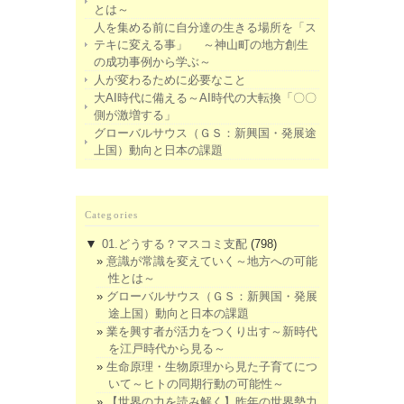
とは～
人を集める前に自分達の生きる場所を「ス
テキに変える事」 ～神山町の地方創生
の成功事例から学ぶ～
人が変わるために必要なこと
大AI時代に備える～AI時代の大転換「〇〇
側が激増する」
グローバルサウス（ＧＳ：新興国・発展途
上国）動向と日本の課題
Categories
▼
01.どうする？マスコミ支配
(798)
意識が常識を変えていく～地方への可能
性とは～
グローバルサウス（ＧＳ：新興国・発展
途上国）動向と日本の課題
業を興す者が活力をつくり出す～新時代
を江戸時代から見る～
生命原理・生物原理から見た子育てにつ
いて～ヒトの同期行動の可能性～
【世界の力を読み解く】昨年の世界勢力