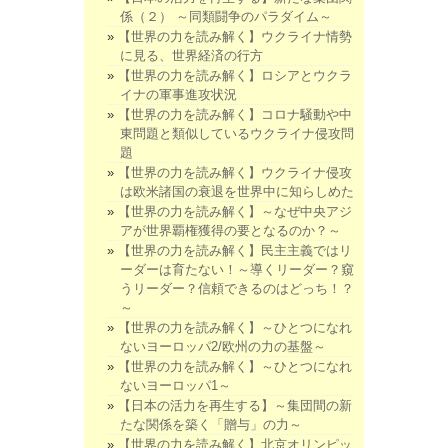
係（２） ～同類闘争のパラダイム～
【世界の力を読み解く】ウクライナ情勢
に見る、世界経済の行方
【世界の力を読み解く】ロシアとウクラ
イナの軍事進攻状況
【世界の力を読み解く】コロナ騒動や中
東問題と類似しているウクライナ侵攻問
題
【世界の力を読み解く】ウクライナ侵攻
は欧米諸国の衰退を世界中に知らしめた
【世界の力を読み解く】～なぜ中央アジ
アが世界覇権獲得の要となるのか？～
【世界の力を読み解く】民主主義ではリ
ーダーは育たない！～導くリーダー？窺
うリーダー？信頼できるのはどっち！？
～
【世界の力を読み解く】～ひとつになれ
ないヨーロッパ2/欧州の力の基盤～
【世界の力を読み解く】～ひとつになれ
ないヨーロッパ1～
【日本の活力を再生する】～集団間の新
たな関係を築く「贈与」の力～
【世界の力を読み解く】北京オリンピッ