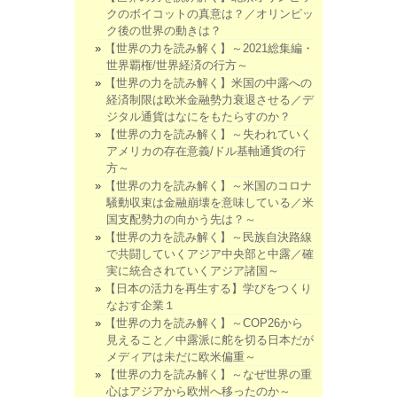
クのボイコットの真意は？／オリンピッ
ク後の世界の動きは？
【世界の力を読み解く】～2021総集編・
世界覇権/世界経済の行方～
【世界の力を読み解く】米国の中露への
経済制限は欧米金融勢力衰退させる／デ
ジタル通貨はなにをもたらすのか？
【世界の力を読み解く】～失われていく
アメリカの存在意義/ドル基軸通貨の行
方～
【世界の力を読み解く】～米国のコロナ
騒動収束は金融崩壊を意味している／米
国支配勢力の向かう先は？～
【世界の力を読み解く】～民族自決路線
で共闘していくアジア中央部と中露／確
実に統合されていくアジア諸国～
【日本の活力を再生する】学びをつくり
なおす企業１
【世界の力を読み解く】～COP26から
見えること／中露派に舵を切る日本だが
メディアは未だに欧米偏重～
【世界の力を読み解く】～なぜ世界の重
心はアジアから欧州へ移ったのか～