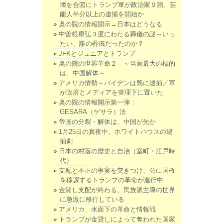
壊を合図にトランプ軍が政治家９割、芸
能人半分以上の逮捕を開始か
奥の院の情報開示→日本はどうなる
中曽根康弘３度にわたる葬儀の謎～いっ
たい、誰の葬儀だったのか？
JFKとジュニアとトランプ
奥の院の世界革命２ ～当面最大の標的
は、中国解体～
アメリカ情勢～バイデンは既に逮捕／軍
が政府とメディアを管理下に置いた
奥の院の情報開示第一弾：
GESARA（ゲサラ）法
帝国の分裂・解体は、中国が先か
1月25日の真夜中。ホワイトハウスの逮
捕劇
日本の村落の歴史と自治（室町・江戸時
代）
支配と不正の事実を突きつけ、公に国権
を移譲するトランプの革命が進行中
金貸し支配が終わる、民族派主導の世界
に急激に移行している
アメリカ、水面下の革命と情報戦
トランプが金貸しによって奪われた国家