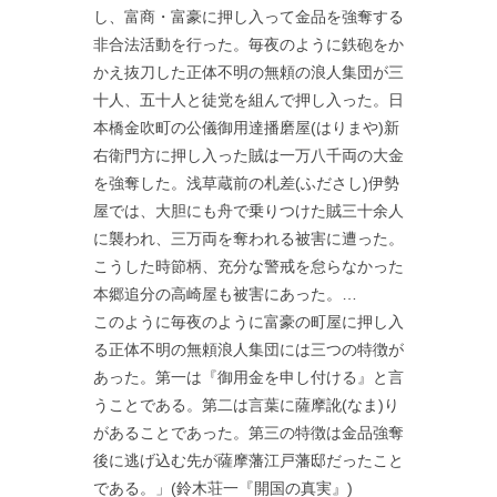
し、富商・富豪に押し入って金品を強奪する
非合法活動を行った。毎夜のように鉄砲をか
かえ抜刀した正体不明の無頼の浪人集団が三
十人、五十人と徒党を組んで押し入った。日
本橋金吹町の公儀御用達播磨屋(はりまや)新
右衛門方に押し入った賊は一万八千両の大金
を強奪した。浅草蔵前の札差(ふださし)伊勢
屋では、大胆にも舟で乗りつけた賊三十余人
に襲われ、三万両を奪われる被害に遭った。
こうした時節柄、充分な警戒を怠らなかった
本郷追分の高崎屋も被害にあった。…
このように毎夜のように富豪の町屋に押し入
る正体不明の無頼浪人集団には三つの特徴が
あった。第一は『御用金を申し付ける』と言
うことである。第二は言葉に薩摩訛(なま)り
があることであった。第三の特徴は金品強奪
後に逃げ込む先が薩摩藩江戸藩邸だったこと
である。」(鈴木荘一『開国の真実』)