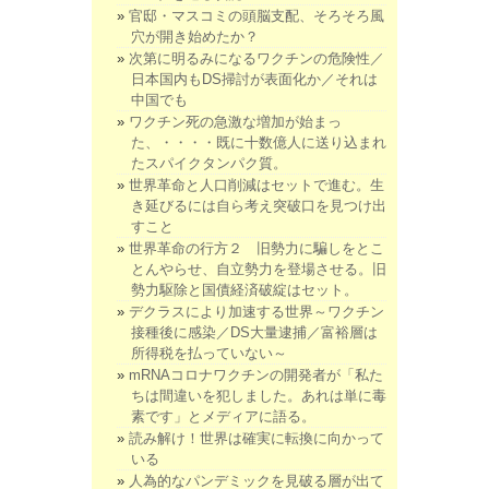
官邸・マスコミの頭脳支配、そろそろ風
穴が開き始めたか？
次第に明るみになるワクチンの危険性／
日本国内もDS掃討が表面化か／それは
中国でも
ワクチン死の急激な増加が始まっ
た、・・・・既に十数億人に送り込まれ
たスパイクタンパク質。
世界革命と人口削減はセットで進む。生
き延びるには自ら考え突破口を見つけ出
すこと
世界革命の行方２ 旧勢力に騙しをとこ
とんやらせ、自立勢力を登場させる。旧
勢力駆除と国債経済破綻はセット。
デクラスにより加速する世界～ワクチン
接種後に感染／DS大量逮捕／富裕層は
所得税を払っていない～
mRNAコロナワクチンの開発者が「私た
ちは間違いを犯しました。あれは単に毒
素です」とメディアに語る。
読み解け！世界は確実に転換に向かって
いる
人為的なパンデミックを見破る層が出て