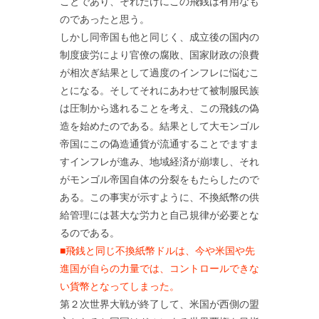
ことであり、それだけにこの飛銭は有用なも
のであったと思う。
しかし同帝国も他と同じく、成立後の国内の
制度疲労により官僚の腐敗、国家財政の浪費
が相次ぎ結果として過度のインフレに悩むこ
とになる。そしてそれにあわせて被制服民族
は圧制から逃れることを考え、この飛銭の偽
造を始めたのである。結果として大モンゴル
帝国にこの偽造通貨が流通することでますま
すインフレが進み、地域経済が崩壊し、それ
がモンゴル帝国自体の分裂をもたらしたので
ある。この事実が示すように、不換紙幣の供
給管理には甚大な労力と自己規律が必要とな
るのである。
■飛銭と同じ不換紙幣ドルは、今や米国や先
進国が自らの力量では、コントロールできな
い貨幣となってしまった。
第２次世界大戦が終了して、米国が西側の盟