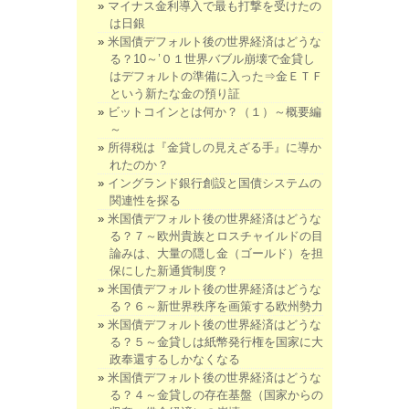
マイナス金利導入で最も打撃を受けたの
は日銀
米国債デフォルト後の世界経済はどうな
る？10～’０１世界バブル崩壊で金貸し
はデフォルトの準備に入った⇒金ＥＴＦ
という新たな金の預り証
ビットコインとは何か？（１）～概要編
～
所得税は『金貸しの見えざる手』に導か
れたのか？
イングランド銀行創設と国債システムの
関連性を探る
米国債デフォルト後の世界経済はどうな
る？７～欧州貴族とロスチャイルドの目
論みは、大量の隠し金（ゴールド）を担
保にした新通貨制度？
米国債デフォルト後の世界経済はどうな
る？６～新世界秩序を画策する欧州勢力
米国債デフォルト後の世界経済はどうな
る？５～金貸しは紙幣発行権を国家に大
政奉還するしかなくなる
米国債デフォルト後の世界経済はどうな
る？４～金貸しの存在基盤（国家からの