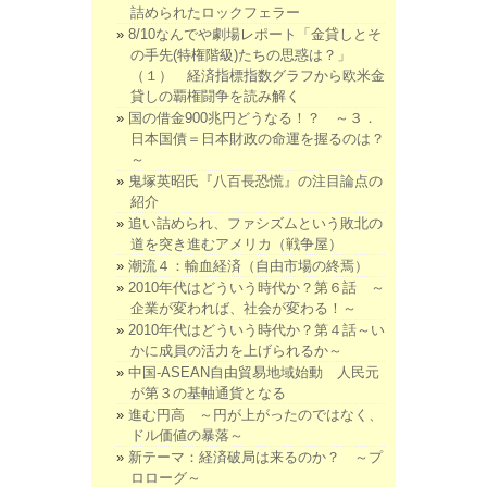
詰められたロックフェラー
8/10なんでや劇場レポート「金貸しとそ
の手先(特権階級)たちの思惑は？」
（１） 経済指標指数グラフから欧米金
貸しの覇権闘争を読み解く
国の借金900兆円どうなる！？ ～３．
日本国債＝日本財政の命運を握るのは？
～
鬼塚英昭氏『八百長恐慌』の注目論点の
紹介
追い詰められ、ファシズムという敗北の
道を突き進むアメリカ（戦争屋）
潮流４：輸血経済（自由市場の終焉）
2010年代はどういう時代か？第６話 ～
企業が変われば、社会が変わる！～
2010年代はどういう時代か？第４話～い
かに成員の活力を上げられるか～
中国-ASEAN自由貿易地域始動 人民元
が第３の基軸通貨となる
進む円高 ～円が上がったのではなく、
ドル価値の暴落～
新テーマ：経済破局は来るのか？ ～プ
ロローグ～