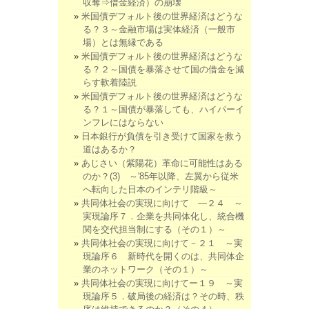
収奪⇒借金経済）の崩壊
米国債デフォルト後の世界経済はどうな
る？３～金融市場は実体経済（一般市
場）とは無縁である
米国債デフォルト後の世界経済はどうな
る？２～国債を暴落させて国の借金を減
らす軟着陸説
米国債デフォルト後の世界経済はどうな
る？１～国債が暴落しても、ハイパーイ
ンフレにはならない
日本銀行が負債を引き受けて国家を救う
道はあるか？
あじさい（紫陽花）革命に可能性はある
のか？(3) ～'85年以降、左翼から従米
へ転向した日本のインテリ階級～
共同体社会の実現に向けて ―２４ ～
実現論序７．企業を共同体化し、統合機
関を交代担当制にする（その１）～
共同体社会の実現に向けて－２１ ～実
現論序６ 新時代を開くのは、共同体企
業のネットワーク（その１）～
共同体社会の実現に向けてー１９ ～実
現論序５．破局後の経済は？その時、秩