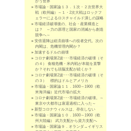
かう世界
市場論・国家論１３．１次・２次世界大
戦（欧州編）～１・2次大戦はロックフ
ェラーによるロスチャイルド潰しの謀略
市場経済破壊後の、社会・産業構造と
は？ ～力の原理と国家の消滅から創造
競争へ～
安倍退陣は経済崩壊への役者交代。次の
内閣は、危機管理内閣か？
加速するドルの崩壊
コロナ劇場第2波･･･市場経済の破壊（そ
の４） 食糧危機・米内戦が本能を直撃
か？それでも頭脳支配が続くか？
コロナ劇場第2波･･･市場経済の破壊（そ
の３） 標的はドルとアメリカ
市場論・国家論１１．1600～1900（欧
米海洋編）近代市場の拡大
コロナ劇場第2波･･･市場経済の破壊。～
東京や大都市は衰退過程に入った～
新型コロナウィルスは、存在しない
市場論・国家論１０．1600～1900（欧
州大陸編） 武力支配から資力支配へ
市場論・国家論９．オランダ→イギリス