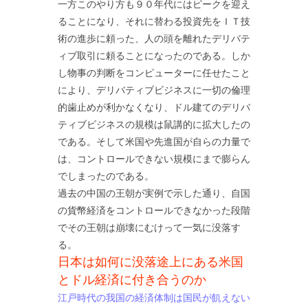
一方このやり方も９０年代にはピークを迎え
ることになり、それに替わる投資先をＩＴ技
術の進歩に頼った、人の頭を離れたデリバテ
ィブ取引に頼ることになったのである。しか
し物事の判断をコンピューターに任せたこと
により、デリバティブビジネスに一切の倫理
的歯止めが利かなくなり、ドル建てのデリバ
ティブビジネスの規模は鼠講的に拡大したの
である。そして米国や先進国が自らの力量で
は、コントロールできない規模にまで膨らん
でしまったのである。
過去の中国の王朝が実例で示した通り、自国
の貨幣経済をコントロールできなかった段階
でその王朝は崩壊にむけって一気に没落す
る。
日本は如何に没落途上にある米国
とドル経済に付き合うのか
江戸時代の我国の経済体制は国民が飢えない