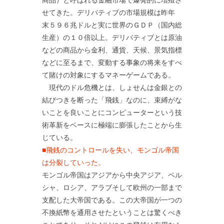
商品）と呼ばれる金融市場で爆発的に増殖さ
せてきた。デリバティブの市場規模は昨年
末５９６兆ドルと実に世界のＧＤＰ（国内総
生産）の１０倍以上。デリバティブとは原油
などの商品から金利、通貨、天候、景気指標
などに至るまで、変動する事象の将来をすべ
て賭けの対象にするマネーゲームである。
現代のドル危機とは、しょせんは金銀との
結びつきを断った「飛銭」なのに、束縛がな
いことを良いことにコンピューターという技
術革新をベースに極端に膨張したことから生
じている。
■飛銭のコントロールを失い、モンゴル帝国
は分裂していった。
モンゴル帝国はアジアから中央アジア、ペル
シャ、ロシア、アラブそして欧州の一部まで
支配した大帝国である。この大帝国が一つの
不換紙幣を通用させたということは驚くべき