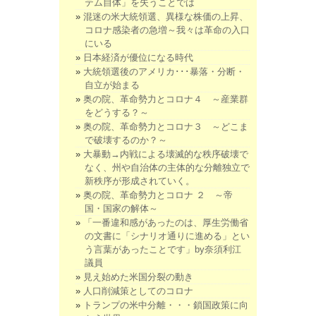
テム自体」を失うことでは
混迷の米大統領選、異様な株価の上昇、
コロナ感染者の急増～我々は革命の入口
にいる
日本経済が優位になる時代
大統領選後のアメリカ･･･暴落・分断・
自立が始まる
奥の院、革命勢力とコロナ４ ～産業群
をどうする？～
奥の院、革命勢力とコロナ３ ～どこま
で破壊するのか？～
大暴動→内戦による壊滅的な秩序破壊で
なく、州や自治体の主体的な分離独立で
新秩序が形成されていく。
奥の院、革命勢力とコロナ ２ ～帝
国・国家の解体～
「一番違和感があったのは、厚生労働省
の文書に「シナリオ通りに進める」とい
う言葉があったことです」by奈須利江
議員
見え始めた米国分裂の動き
人口削減策としてのコロナ
トランプの米中分離・・・鎖国政策に向