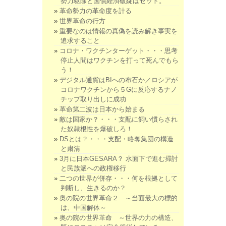
勢力駆除と国債経済破綻はセット。
革命勢力の革命度を計る
世界革命の行方
重要なのは情報の真偽を読み解き事実を
追求すること
コロナ・ワクチンターゲット・・・思考
停止人間はワクチンを打って死んでもら
う！
デジタル通貨はBIへの布石か／ロシアが
コロナワクチンから５Gに反応するナノ
チップ取り出しに成功
革命第二波は日本から始まる
敵は国家か？・・・支配に飼い慣らされ
た奴隷根性を爆破しろ！
DSとは？・・・支配・略奪集団の構造
と粛清
3月に日本GESARA？ 水面下で進む掃討
と民族派への政権移行
二つの世界が併存・・・何を根拠として
判断し、生きるのか？
奥の院の世界革命２ ～当面最大の標的
は、中国解体～
奥の院の世界革命 ～世界の力の構造、