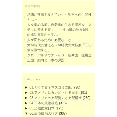
最近の投稿
意識が常識を変えていく～地方への可能性
とは～
人を集める前に自分達の生きる場所を「ス
テキに変える事」 ～神山町の地方創生
の成功事例から学ぶ～
人が変わるために必要なこと
大AI時代に備える～AI時代の大転換「〇〇
側が激増する」
グローバルサウス（ＧＳ：新興国・発展途
上国）動向と日本の課題
Categories
►
01.どうする？マスコミ支配
(798)
►
02.アメリカに食い尽される日本
(191)
►
03.アメリカの支配勢力と支配構造
(260)
►
04.日本の政治構造
(313)
►
05.染脳国家日本
(175)
▼
06.経済破局の行方
(307)