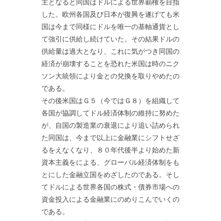
主となると同国はドルによる世界覇権を目指
した。欧州各国及び日本が復興を遂げても米
国は今まで同様にドルを唯一の基軸通貨とし
て強引に供給し続けていた。その結果ドルの
供給量は過大となり、これに気がつき同国の
経済が崩壊することを恐れた米国は時のニク
ソン大統領により金との兌換を取りやめたの
である。
その後米国はＧ５（今ではＧ８）を組織して
各国が協調してドル経済体制の維持に努めた
が、自国の製造業の衰退により追い詰められ
た同国は、今まで以上に金融業にシフトせざ
るをえなくなり、８０年代後半より始めた新
資本主義をによる、グローバル経済体制をも
とにした金融立国をめざしたのである。そし
てドルによる世界各国の株式・債券市場への
資金投入による金融業にのめりこんでいくの
である。