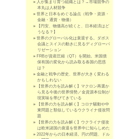
人が集まり育つ組織とは？→市場競争の
本丸は人材競争
世界と日本をめぐる論点（戦争・資源・
金融・通貨・物価）
【円安、物価高が続くと、日本経済はど
うなる？】
世界のグローバル化は衰退する。ダボス
会議とスイスの動きに見るディグローバ
リゼーション
FRBが資産圧縮（QT）を開始。米国債
保有国の変化から読み取る各国の思惑
は？
金融と戦争の歴史、世界が大きく変わる
かもしれない
【世界の力を読み解く】マクロン再選か
ら見る今後の世界情勢／金資源本位制が
現実味を帯びてきている
【世界の力を読み解く】コロナ騒動や中
東問題と類似しているウクライナ侵攻問
題
【世界の力を読み解く】ウクライナ侵攻
は欧米諸国の衰退を世界中に知らしめた
2022年からの日本経済。円の問題、ドル