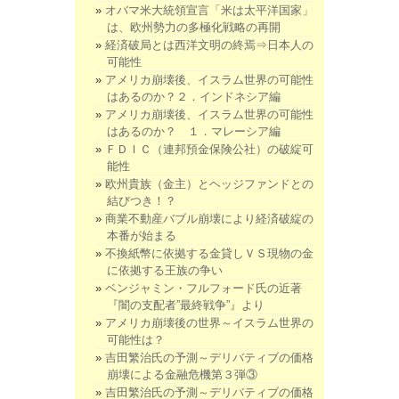
オバマ米大統領宣言「米は太平洋国家」
は、欧州勢力の多極化戦略の再開
経済破局とは西洋文明の終焉⇒日本人の
可能性
アメリカ崩壊後、イスラム世界の可能性
はあるのか？２．インドネシア編
アメリカ崩壊後、イスラム世界の可能性
はあるのか？ １．マレーシア編
ＦＤＩＣ（連邦預金保険公社）の破綻可
能性
欧州貴族（金主）とヘッジファンドとの
結びつき！？
商業不動産バブル崩壊により経済破綻の
本番が始まる
不換紙幣に依拠する金貸しＶＳ現物の金
に依拠する王族の争い
ベンジャミン・フルフォード氏の近著
『闇の支配者”最終戦争”』より
アメリカ崩壊後の世界～イスラム世界の
可能性は？
吉田繁治氏の予測～デリバティブの価格
崩壊による金融危機第３弾③
吉田繁治氏の予測～デリバティブの価格