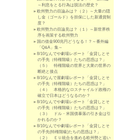
～利息をとる行為は脱法の歴史？
欧州勢力の目論みは？（２）～大量の隠
し金（ゴールド）を担保にした新通貨制
度？
欧州勢力の目論見は？（１）～新世界秩
序を画策する欧州勢力
国の借金900兆円どうなる！？～番外編
「Q&A」集～
8/10なんでや劇場レポート「金貸しとそ
の手先（特権階級）たちの思惑は？」
（５） 特権階級の世界と大衆の世界の
断絶と接点
8/10なんで屋劇場レポート「金貸しとそ
の手先（特権階級）たちの思惑は？」
（４） 本格的なロスチャイルド政権の
確立で日本はどうなるのか？
8/10なんでや劇場レポート「金貸しとそ
の手先（特権階級）たちの思惑は？」
（３） ドル・米国債暴落の引き金は引
かれるのか？
8/10なんでや劇場レポート「金貸しとそ
の手先(特権階級)たちの思惑は？」
（２） ＥＵ統合を進める欧州勢と追い