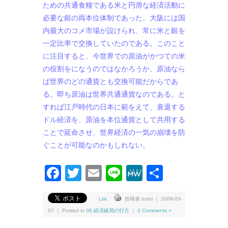
ための共通食糧である米と円滑な経済活動に
必要な銀の両本位体制であった。大阪には国
内最大のコメ市場が設けられ、常に米と銀を
一定比率で交換していたのである。このこと
に注目すると、今世界での原油がかつての米
の役割をになうのではなかろうか、原油なら
ば世界のどの通貨とも交換可能だからであ
る。即ち原油は世界共通通貨なのである。と
すれば江戸時代の日本に範をえて、衰退する
ドル経済を、原油を本位通貨として共用する
ことで延命させ、世界経済の一気の崩壊を防
ぐことが可能なのかもしれない。
Facebook
Twitter
Email
Line
MeWe
共
有
List
投稿者 toshi ｜ 2009-03-
07 ｜ Posted in
06.経済破局の行方
｜
2 Comments »