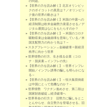
の問題。
【世界の力を読み解く】北京オリンピッ
クのボイコットの真意は？／オリンピッ
ク後の世界の動きは？
【世界の力を読み解く】米国の中露への
経済制限は欧米金融勢力衰退させる／デ
ジタル通貨はなにをもたらすのか？
【世界の力を読み解く】～米国のコロナ
騒動収束は金融崩壊を意味している／米
国支配勢力の向かう先は？～
スタグフレーション→金融破壊⇒新経済
秩序に向かう世界
世界情勢の行方、生き残る企業（コロ
ナ・脱炭素→インフレの先）
【世界の力を読み解く】～世界インフレ
開始／インフレ誘導の騙しも明らかにな
る～
【世界の力を読み解く】～恒大集団倒産
は中国にとって危機なのか？～
世界情勢 ワクチン進めさせ、第二段は
国家財政破綻→経済破壊へ
世界革命の行方２ 旧勢力に騙しをとこ
とんやらせ、自立勢力を登場させる。旧