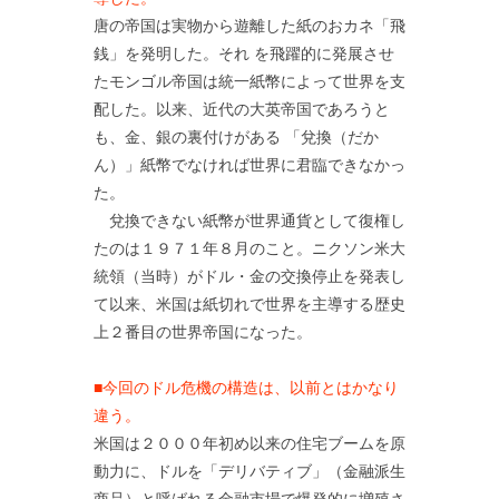
唐の帝国は実物から遊離した紙のおカネ「飛
銭」を発明した。それ を飛躍的に発展させ
たモンゴル帝国は統一紙幣によって世界を支
配した。以来、近代の大英帝国であろうと
も、金、銀の裏付けがある 「兌換（だか
ん）」紙幣でなければ世界に君臨できなかっ
た。
兌換できない紙幣が世界通貨として復権し
たのは１９７１年８月のこと。ニクソン米大
統領（当時）がドル・金の交換停止を発表し
て以来、米国は紙切れで世界を主導する歴史
上２番目の世界帝国になった。
■今回のドル危機の構造は、以前とはかなり
違う。
米国は２０００年初め以来の住宅ブームを原
動力に、ドルを「デリバティブ」（金融派生