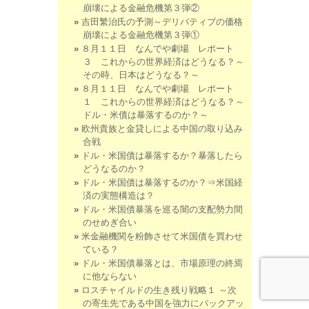
崩壊による金融危機第３弾②
吉田繁治氏の予測～デリバティブの価格
崩壊による金融危機第３弾①
８月１１日 なんでや劇場 レポート
３ これからの世界経済はどうなる？～
その時、日本はどうなる？～
８月１１日 なんでや劇場 レポート
１ これからの世界経済はどうなる？～
ドル・米債は暴落するのか？～
欧州貴族と金貸しによる中国の取り込み
合戦
ドル・米国債は暴落するか？暴落したら
どうなるのか？
ドル・米国債は暴落するのか？⇒米国経
済の実態構造は？
ドル・米国債暴落を巡る闇の支配勢力間
のせめぎ合い
米金融機関を粉飾させて米国債を買わせ
ている？
ドル・米国債暴落とは、市場原理の終焉
に他ならない
ロスチャイルドの生き残り戦略１ ～次
の寄生先である中国を強力にバックアッ