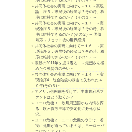
序は維持できるのか？（その４）～
共同体社会の実現に向けて－１８～実現
論 序５．破局後の経済は？その時、秩
序は維持できるのか？（その３）～
共同体社会の実現に向けて－１７ ～実
現論序５．破局後の経済は？その時、秩
序は維持できるのか？(その２) ～ 国債
暴落→リセット後の世界経済
共同体社会の実現に向けてー１６ ～実
現論序５．破局後の経済は？その時、秩
序は維持できるのか？（その１）～
激動の2011年を振り返る ～熾烈さを極
めた金融勢力の争い～
共同体社会の実現に向けて－１４ ～実
現論序4．統合階級の暴走で失われた４
０年(その３)～
アメリカ包囲網を受けて、中東政府系フ
ァンドはどう動くか？
ユーロ危機３ 欧州周辺国から内情を探
る。欧州貴族主導で安定化に必死な状
況。
ユーロ危機２ ユーロ危機のウラで、着
実に死期が迫っているのは、ヨーロッパ
ではなくアメリカ