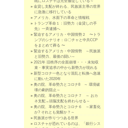
既にロスチャは完全服従している～
金貸し支配が終わる、民族派主導の世界
に急激に移行している
アメリカ、水面下の革命と情報戦
トランプ革命１：旧勢力（金貸しの手
先）一斉逮捕へ
緊迫するアメリカ・中国情勢２ 〜トラ
ンプのシナリオ：ロ〇チャと中共CCP
をまとめて葬る 〜
緊迫するアメリカ・中国情勢 ～民族派
と旧勢力、最後の闘い～
2021年 旧秩序の全面崩壊・・・未知収
束・事実追求の中から新勢力が現れる
新型コロナ一色となり混乱と転換へ急速
に動いた2020年
奥の院、革命勢力とコロナ8 ～ 環境破
壊の劇的阻止～
奥の院、革命勢力とコロナ７ ～ おカ
ネ支配→頭脳支配を終わらせる～
奥の院、革命勢力とコロナ６ ～家畜化
か? それとも覚醒か？～
民族派が作りつつある世界
ロスチャが恐れているのは、「銀行シス