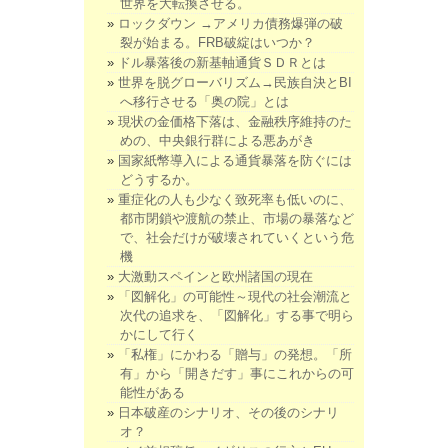
世界を大転換させる。
ロックダウン →アメリカ債務爆弾の破
裂が始まる。FRB破綻はいつか？
ドル暴落後の新基軸通貨ＳＤＲとは
世界を脱グローバリズム→民族自決とBI
へ移行させる「奥の院」とは
現状の金価格下落は、金融秩序維持のた
めの、中央銀行群による悪あがき
国家紙幣導入による通貨暴落を防ぐには
どうするか。
重症化の人も少なく致死率も低いのに、
都市閉鎖や渡航の禁止、市場の暴落など
で、社会だけが破壊されていくという危
機
大激動スペインと欧州諸国の現在
「図解化」の可能性～現代の社会潮流と
次代の追求を、「図解化」する事で明ら
かにして行く
「私権」にかわる「贈与」の発想。「所
有」から「開きだす」事にこれからの可
能性がある
日本破産のシナリオ、その後のシナリ
オ？