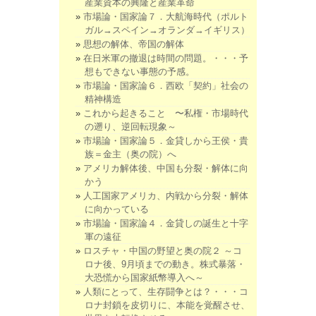
産業資本の興隆と産業革命
市場論・国家論７．大航海時代（ポルト
ガル→スペイン→オランダ→イギリス）
思想の解体、帝国の解体
在日米軍の撤退は時間の問題。・・・予
想もできない事態の予感。
市場論・国家論６．西欧「契約」社会の
精神構造
これから起きること 〜私権・市場時代
の遡り、逆回転現象～
市場論・国家論５．金貸しから王侯・貴
族＝金主（奥の院）へ
アメリカ解体後、中国も分裂・解体に向
かう
人工国家アメリカ、内戦から分裂・解体
に向かっている
市場論・国家論４．金貸しの誕生と十字
軍の遠征
ロスチャ・中国の野望と奥の院２ ～コ
ロナ後、9月頃までの動き。株式暴落・
大恐慌から国家紙幣導入へ～
人類にとって、生存闘争とは？・・・コ
ロナ封鎖を皮切りに、本能を覚醒させ、