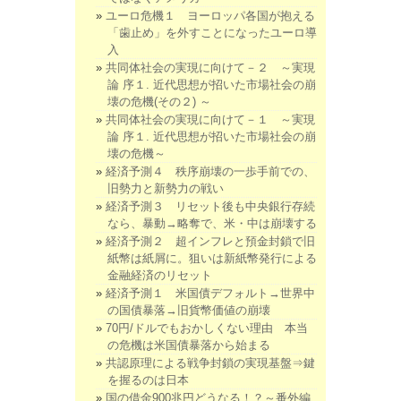
ユーロ危機１ ヨーロッパ各国が抱える
「歯止め」を外すことになったユーロ導
入
共同体社会の実現に向けて－２ ～実現
論 序１. 近代思想が招いた市場社会の崩
壊の危機(その２) ～
共同体社会の実現に向けて－１ ～実現
論 序１. 近代思想が招いた市場社会の崩
壊の危機～
経済予測４ 秩序崩壊の一歩手前での、
旧勢力と新勢力の戦い
経済予測３ リセット後も中央銀行存続
なら、暴動→略奪で、米・中は崩壊する
経済予測２ 超インフレと預金封鎖で旧
紙幣は紙屑に。狙いは新紙幣発行による
金融経済のリセット
経済予測１ 米国債デフォルト→世界中
の国債暴落→旧貨幣価値の崩壊
70円/ドルでもおかしくない理由 本当
の危機は米国債暴落から始まる
共認原理による戦争封鎖の実現基盤⇒鍵
を握るのは日本
国の借金900兆円どうなる！？～番外編