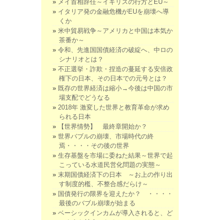
メイ首相辞任～イギリスの行方とEU～
イタリア発の金融危機がEUを崩壊へ導
くか
米中貿易戦争～アメリカと中国は本気か
茶番か～
令和、先進国国債経済の破綻へ、中ロの
シナリオとは？
不正選挙・詐欺・捏造の蔓延する安倍政
権下の日本、その日本での元号とは？
既存の世界経済は縮小→今後は中国の市
場支配でどうなる
2018年 激変した世界と教育革命が求め
られる日本
【世界情勢】 最終章開始か？
世界バブルの崩壊、市場時代の終
焉・・・・その後の世界
生存基盤を市場に委ねた結果～世界で起
こっている水道民営化問題の実態～
末期国債経済下の日本 ～お上の作り出
す制度的檻、不整合感だらけ～
国債発行の限界を迎えたか？ ・・・・
最後のバブル崩壊が始まる
ベーシックインカムが導入されると、ど