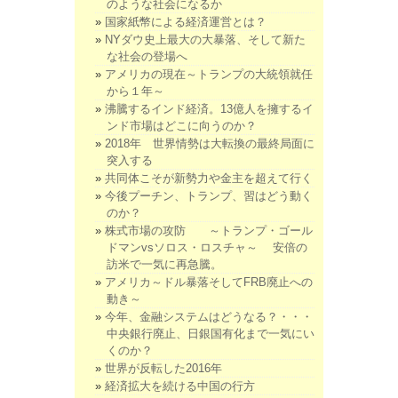
のような社会になるか
国家紙幣による経済運営とは？
NYダウ史上最大の大暴落、そして新た
な社会の登場へ
アメリカの現在～トランプの大統領就任
から１年～
沸騰するインド経済。13億人を擁するイ
ンド市場はどこに向うのか？
2018年 世界情勢は大転換の最終局面に
突入する
共同体こそが新勢力や金主を超えて行く
今後プーチン、トランプ、習はどう動く
のか？
株式市場の攻防 ～トランプ・ゴール
ドマンvsソロス・ロスチャ～ 安倍の
訪米で一気に再急騰。
アメリカ～ドル暴落そしてFRB廃止への
動き～
今年、金融システムはどうなる？・・・
中央銀行廃止、日銀国有化まで一気にい
くのか？
世界が反転した2016年
経済拡大を続ける中国の行方