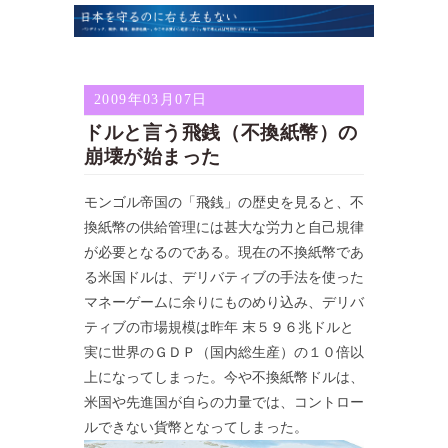
2009年03月07日
ドルと言う飛銭（不換紙幣）の
崩壊が始まった
モンゴル帝国の「飛銭」の歴史を見ると、不
換紙幣の供給管理には甚大な労力と自己規律
が必要となるのである。現在の不換紙幣であ
る米国ドルは、デリバティブの手法を使った
マネーゲームに余りにものめり込み、デリバ
ティブの市場規模は昨年 末５９６兆ドルと
実に世界のＧＤＰ（国内総生産）の１０倍以
上になってしまった。今や不換紙幣ドルは、
米国や先進国が自らの力量では、コントロー
ルできない貨幣となってしまった。