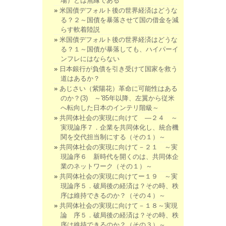
場）とは無縁である
米国債デフォルト後の世界経済はどうな
る？２～国債を暴落させて国の借金を減
らす軟着陸説
米国債デフォルト後の世界経済はどうな
る？１～国債が暴落しても、ハイパーイ
ンフレにはならない
日本銀行が負債を引き受けて国家を救う
道はあるか？
あじさい（紫陽花）革命に可能性はある
のか？(3) ～'85年以降、左翼から従米
へ転向した日本のインテリ階級～
共同体社会の実現に向けて ―２４ ～
実現論序７．企業を共同体化し、統合機
関を交代担当制にする（その１）～
共同体社会の実現に向けて－２１ ～実
現論序６ 新時代を開くのは、共同体企
業のネットワーク（その１）～
共同体社会の実現に向けてー１９ ～実
現論序５．破局後の経済は？その時、秩
序は維持できるのか？（その４）～
共同体社会の実現に向けて－１８～実現
論 序５．破局後の経済は？その時、秩
序は維持できるのか？（その３）～