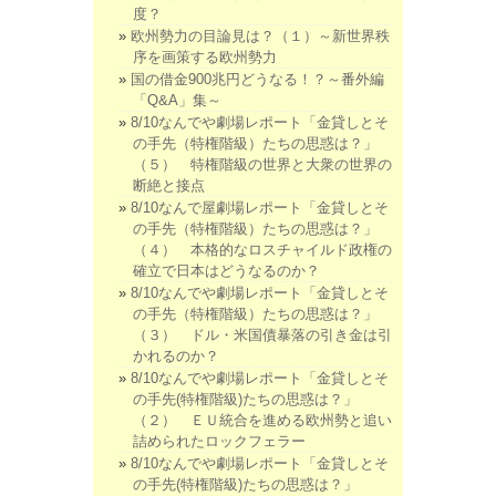
度？
欧州勢力の目論見は？（１）～新世界秩
序を画策する欧州勢力
国の借金900兆円どうなる！？～番外編
「Q&A」集～
8/10なんでや劇場レポート「金貸しとそ
の手先（特権階級）たちの思惑は？」
（５） 特権階級の世界と大衆の世界の
断絶と接点
8/10なんで屋劇場レポート「金貸しとそ
の手先（特権階級）たちの思惑は？」
（４） 本格的なロスチャイルド政権の
確立で日本はどうなるのか？
8/10なんでや劇場レポート「金貸しとそ
の手先（特権階級）たちの思惑は？」
（３） ドル・米国債暴落の引き金は引
かれるのか？
8/10なんでや劇場レポート「金貸しとそ
の手先(特権階級)たちの思惑は？」
（２） ＥＵ統合を進める欧州勢と追い
詰められたロックフェラー
8/10なんでや劇場レポート「金貸しとそ
の手先(特権階級)たちの思惑は？」