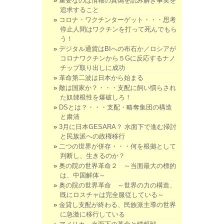
重要なのは情報の真偽を読み解き事実を
追求すること
コロナ・ワクチンターゲット・・・思考
停止人間はワクチンを打って死んでもら
う！
デジタル通貨はBIへの布石か／ロシアが
コロナワクチンから５Gに反応するナノ
チップ取り出しに成功
革命第二波は日本から始まる
敵は国家か？・・・支配に飼い慣らされ
た奴隷根性を爆破しろ！
DSとは？・・・支配・略奪集団の構造
と粛清
3月に日本GESARA？ 水面下で進む掃討
と民族派への政権移行
二つの世界が併存・・・何を根拠として
判断し、生きるのか？
奥の院の世界革命２ ～当面最大の標的
は、中国解体～
奥の院の世界革命 ～世界の力の構造、
既にロスチャは完全服従している～
金貸し支配が終わる、民族派主導の世界
に急激に移行している