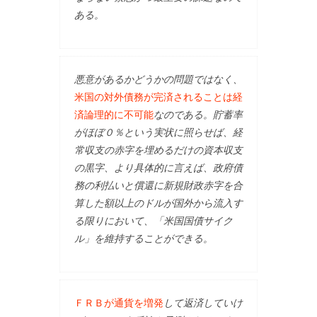
ある。
悪意があるかどうかの問題ではなく、
米国の対外債務が完済されることは経
済論理的に不可能
なのである。貯蓄率
がほぼ０％という実状に照らせば、経
常収支の赤字を埋めるだけの資本収支
の黒字、より具体的に言えば、政府債
務の利払いと償還に新規財政赤字を合
算した額以上のドルが国外から流入す
る限りにおいて、「米国国債サイク
ル」を維持することができる。
ＦＲＢが通貨を増発
して返済していけ