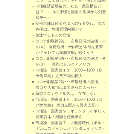
ェラーによるロスチャイルド潰しの謀略
市場経済破壊後の、社会・産業構造と
は？ ～力の原理と国家の消滅から創造
競争へ～
安倍退陣は経済崩壊への役者交代。次の
内閣は、危機管理内閣か？
加速するドルの崩壊
コロナ劇場第2波･･･市場経済の破壊（そ
の４） 食糧危機・米内戦が本能を直撃
か？それでも頭脳支配が続くか？
コロナ劇場第2波･･･市場経済の破壊（そ
の３） 標的はドルとアメリカ
市場論・国家論１１．1600～1900（欧
米海洋編）近代市場の拡大
コロナ劇場第2波･･･市場経済の破壊。～
東京や大都市は衰退過程に入った～
新型コロナウィルスは、存在しない
市場論・国家論１０．1600～1900（欧
州大陸編） 武力支配から資力支配へ
市場論・国家論９．オランダ→イギリス
産業資本の興隆と産業革命
市場論・国家論７．大航海時代（ポルト
ガル→スペイン→オランダ→イギリス）