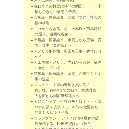
思想の解体、帝国の解体
在日米軍の撤退は時間の問題。・・・予
想もできない事態の予感。
市場論・国家論６．西欧「契約」社会の
精神構造
これから起きること 〜私権・市場時代
の遡り、逆回転現象～
市場論・国家論５．金貸しから王侯・貴
族＝金主（奥の院）へ
アメリカ解体後、中国も分裂・解体に向
かう
人工国家アメリカ、内戦から分裂・解体
に向かっている
市場論・国家論４．金貸しの誕生と十字
軍の遠征
ロスチャ・中国の野望と奥の院２ ～コ
ロナ後、9月頃までの動き。株式暴落・
大恐慌から国家紙幣導入へ～
人類にとって、生存闘争とは？・・・コ
ロナ封鎖を皮切りに、本能を覚醒させ、
世界を大転換させる。
ロックダウン →アメリカ債務爆弾の破
裂が始まる。FRB破綻はいつか？