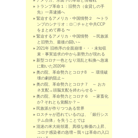
アメリカ、水面下の革命と情報戦
トランプ革命１：旧勢力（金貸しの手
先）一斉逮捕へ
緊迫するアメリカ・中国情勢２ 〜トラ
ンプのシナリオ：ロ〇チャと中共CCP
をまとめて葬る 〜
緊迫するアメリカ・中国情勢 ～民族派
と旧勢力、最後の闘い～
2021年 旧秩序の全面崩壊・・・未知収
束・事実追求の中から新勢力が現れる
新型コロナ一色となり混乱と転換へ急速
に動いた2020年
奥の院、革命勢力とコロナ8 ～ 環境破
壊の劇的阻止～
奥の院、革命勢力とコロナ７ ～ おカ
ネ支配→頭脳支配を終わらせる～
奥の院、革命勢力とコロナ６ ～家畜化
か? それとも覚醒か？～
民族派が作りつつある世界
ロスチャが恐れているのは、「銀行シス
テム自体」を失うことでは
混迷の米大統領選、異様な株価の上昇、
コロナ感染者の急増～我々は革命の入口