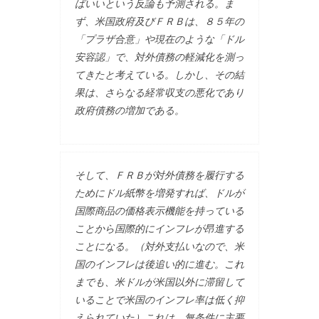
ばいいという反論も予測される。ま
ず、米国政府及びＦＲＢは、８５年の
「プラザ合意」や現在のような「ドル
安容認」で、対外債務の軽減化を測っ
てきたと考えている。しかし、その結
果は、さらなる経常収支の悪化であり
政府債務の増加である。
そして、ＦＲＢが対外債務を履行する
ためにドル紙幣を増発すれば、ドルが
国際商品の価格表示機能を持っている
ことから国際的にインフレが昂進する
ことになる。（対外支払いなので、米
国のインフレは後追い的に進む。これ
までも、米ドルが米国以外に滞留して
いることで米国のインフレ率は低く抑
えられていた）これは、無条件に主要