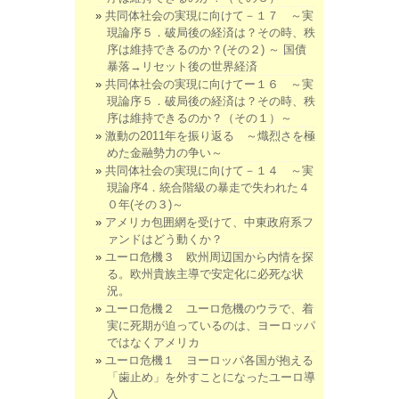
共同体社会の実現に向けて－１７ ～実
現論序５．破局後の経済は？その時、秩
序は維持できるのか？(その２) ～ 国債
暴落→リセット後の世界経済
共同体社会の実現に向けてー１６ ～実
現論序５．破局後の経済は？その時、秩
序は維持できるのか？（その１）～
激動の2011年を振り返る ～熾烈さを極
めた金融勢力の争い～
共同体社会の実現に向けて－１４ ～実
現論序4．統合階級の暴走で失われた４
０年(その３)～
アメリカ包囲網を受けて、中東政府系フ
ァンドはどう動くか？
ユーロ危機３ 欧州周辺国から内情を探
る。欧州貴族主導で安定化に必死な状
況。
ユーロ危機２ ユーロ危機のウラで、着
実に死期が迫っているのは、ヨーロッパ
ではなくアメリカ
ユーロ危機１ ヨーロッパ各国が抱える
「歯止め」を外すことになったユーロ導
入