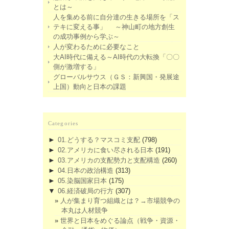
とは～
人を集める前に自分達の生きる場所を「ス
テキに変える事」 ～神山町の地方創生
の成功事例から学ぶ～
人が変わるために必要なこと
大AI時代に備える～AI時代の大転換「〇〇
側が激増する」
グローバルサウス（ＧＳ：新興国・発展途
上国）動向と日本の課題
Categories
►
01.どうする？マスコミ支配
(798)
►
02.アメリカに食い尽される日本
(191)
►
03.アメリカの支配勢力と支配構造
(260)
►
04.日本の政治構造
(313)
►
05.染脳国家日本
(175)
▼
06.経済破局の行方
(307)
人が集まり育つ組織とは？→市場競争の
本丸は人材競争
世界と日本をめぐる論点（戦争・資源・