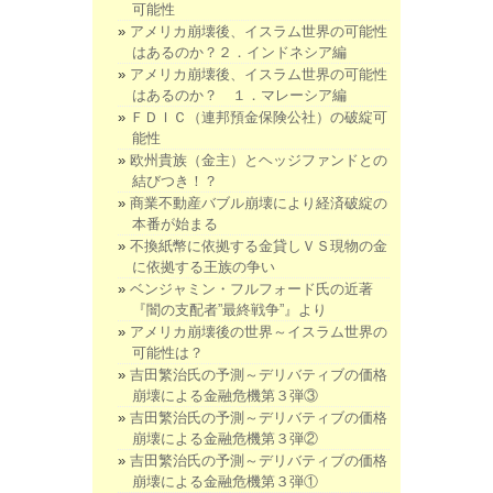
可能性
アメリカ崩壊後、イスラム世界の可能性
はあるのか？２．インドネシア編
アメリカ崩壊後、イスラム世界の可能性
はあるのか？ １．マレーシア編
ＦＤＩＣ（連邦預金保険公社）の破綻可
能性
欧州貴族（金主）とヘッジファンドとの
結びつき！？
商業不動産バブル崩壊により経済破綻の
本番が始まる
不換紙幣に依拠する金貸しＶＳ現物の金
に依拠する王族の争い
ベンジャミン・フルフォード氏の近著
『闇の支配者”最終戦争”』より
アメリカ崩壊後の世界～イスラム世界の
可能性は？
吉田繁治氏の予測～デリバティブの価格
崩壊による金融危機第３弾③
吉田繁治氏の予測～デリバティブの価格
崩壊による金融危機第３弾②
吉田繁治氏の予測～デリバティブの価格
崩壊による金融危機第３弾①