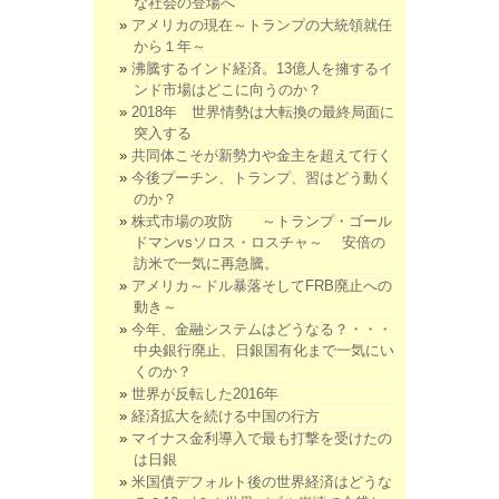
な社会の登場へ
アメリカの現在～トランプの大統領就任
から１年～
沸騰するインド経済。13億人を擁するイ
ンド市場はどこに向うのか？
2018年 世界情勢は大転換の最終局面に
突入する
共同体こそが新勢力や金主を超えて行く
今後プーチン、トランプ、習はどう動く
のか？
株式市場の攻防 ～トランプ・ゴール
ドマンvsソロス・ロスチャ～ 安倍の
訪米で一気に再急騰。
アメリカ～ドル暴落そしてFRB廃止への
動き～
今年、金融システムはどうなる？・・・
中央銀行廃止、日銀国有化まで一気にい
くのか？
世界が反転した2016年
経済拡大を続ける中国の行方
マイナス金利導入で最も打撃を受けたの
は日銀
米国債デフォルト後の世界経済はどうな