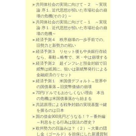
共同体社会の実現に向けて－２ ～実現
論 序１. 近代思想が招いた市場社会の崩
壊の危機(その２) ～
共同体社会の実現に向けて－１ ～実現
論 序１. 近代思想が招いた市場社会の崩
壊の危機～
経済予測４ 秩序崩壊の一歩手前での、
旧勢力と新勢力の戦い
経済予測３ リセット後も中央銀行存続
なら、暴動→略奪で、米・中は崩壊する
経済予測２ 超インフレと預金封鎖で旧
紙幣は紙屑に。狙いは新紙幣発行による
金融経済のリセット
経済予測１ 米国債デフォルト→世界中
の国債暴落→旧貨幣価値の崩壊
70円/ドルでもおかしくない理由 本当
の危機は米国債暴落から始まる
共認原理による戦争封鎖の実現基盤⇒鍵
を握るのは日本
国の借金900兆円どうなる！？～番外編
～利息をとる行為は脱法の歴史？
欧州勢力の目論みは？（２）～大量の隠
し金（ゴールド）を担保にした新通貨制