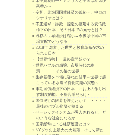
米中貿易戦争～アメリカと中国は本気か
茶番か～
令和、先進国国債経済の破綻へ、中ロの
シナリオとは？
不正選挙・詐欺・捏造の蔓延する安倍政
権下の日本、その日本での元号とは？
既存の世界経済は縮小→今後は中国の市
場支配でどうなる
2018年 激変した世界と教育革命が求め
られる日本
【世界情勢】 最終章開始か？
世界バブルの崩壊、市場時代の終
焉・・・・その後の世界
生存基盤を市場に委ねた結果～世界で起
こっている水道民営化問題の実態～
末期国債経済下の日本 ～お上の作り出
す制度的檻、不整合感だらけ～
国債発行の限界を迎えたか？ ・・・・
最後のバブル崩壊が始まる
ベーシックインカムが導入されると、ど
のような社会になるか
国家紙幣による経済運営とは？
NYダウ史上最大の大暴落、そして新た