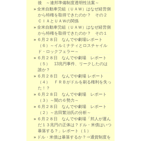
後 ～連邦準備制度透明性法案～
全米自動車労組（ＵＡＷ）はなぜ経営側
から特権を取得できたのか？ その２
ＣＩＡとＵＡＷの関係
全米自動車労組（ＵＡＷ）はなぜ経営側
から特権を取得できたのか？ その１
６月２８日 なんでや劇場レポート
（６）～イルミナティとロスチャイル
ド・ロックフェラー～
６月２８日 なんでや劇場 レポート
（５） 13兆円事件、リークしたのは
誰か？
６月２８日 なんでや劇場 レポート
（４） ＦＲＢがドルを刷る権利を失っ
た！？
６月２８日 なんでや劇場 レポート
（３）～闇の６勢力～
６月２８日 なんでや劇場 レポート
（２）～吉田繁治氏の分析～
６月２８日 なんでや劇場「邦人が運ん
だ１３兆円の正体は？ドル・米債はいつ
暴落する？」レポート（１）
ドル・米債は暴落するか？⇒通貨制度を