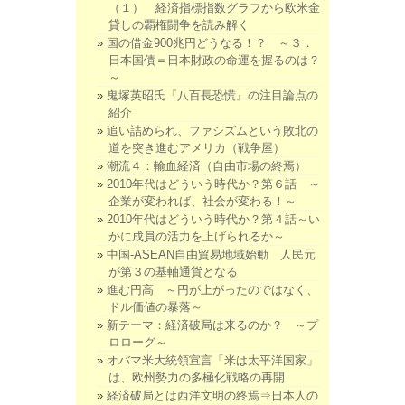
（１） 経済指標指数グラフから欧米金
貸しの覇権闘争を読み解く
国の借金900兆円どうなる！？ ～３．
日本国債＝日本財政の命運を握るのは？
～
鬼塚英昭氏『八百長恐慌』の注目論点の
紹介
追い詰められ、ファシズムという敗北の
道を突き進むアメリカ（戦争屋）
潮流４：輸血経済（自由市場の終焉）
2010年代はどういう時代か？第６話 ～
企業が変われば、社会が変わる！～
2010年代はどういう時代か？第４話～い
かに成員の活力を上げられるか～
中国-ASEAN自由貿易地域始動 人民元
が第３の基軸通貨となる
進む円高 ～円が上がったのではなく、
ドル価値の暴落～
新テーマ：経済破局は来るのか？ ～プ
ロローグ～
オバマ米大統領宣言「米は太平洋国家」
は、欧州勢力の多極化戦略の再開
経済破局とは西洋文明の終焉⇒日本人の