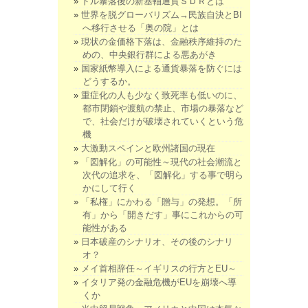
ドル暴落後の新基軸通貨ＳＤＲとは
世界を脱グローバリズム→民族自決とBI
へ移行させる「奥の院」とは
現状の金価格下落は、金融秩序維持のた
めの、中央銀行群による悪あがき
国家紙幣導入による通貨暴落を防ぐには
どうするか。
重症化の人も少なく致死率も低いのに、
都市閉鎖や渡航の禁止、市場の暴落など
で、社会だけが破壊されていくという危
機
大激動スペインと欧州諸国の現在
「図解化」の可能性～現代の社会潮流と
次代の追求を、「図解化」する事で明ら
かにして行く
「私権」にかわる「贈与」の発想。「所
有」から「開きだす」事にこれからの可
能性がある
日本破産のシナリオ、その後のシナリ
オ？
メイ首相辞任～イギリスの行方とEU～
イタリア発の金融危機がEUを崩壊へ導
くか