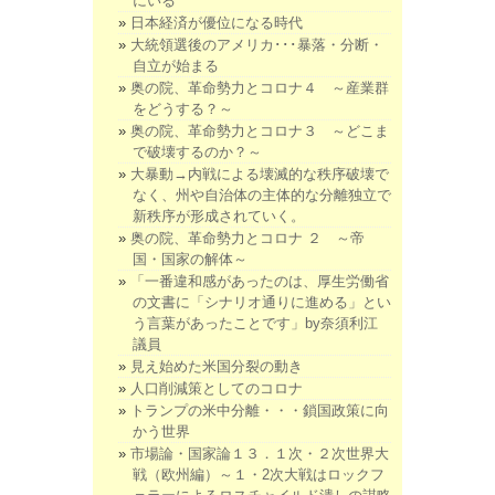
にいる
日本経済が優位になる時代
大統領選後のアメリカ･･･暴落・分断・
自立が始まる
奥の院、革命勢力とコロナ４ ～産業群
をどうする？～
奥の院、革命勢力とコロナ３ ～どこま
で破壊するのか？～
大暴動→内戦による壊滅的な秩序破壊で
なく、州や自治体の主体的な分離独立で
新秩序が形成されていく。
奥の院、革命勢力とコロナ ２ ～帝
国・国家の解体～
「一番違和感があったのは、厚生労働省
の文書に「シナリオ通りに進める」とい
う言葉があったことです」by奈須利江
議員
見え始めた米国分裂の動き
人口削減策としてのコロナ
トランプの米中分離・・・鎖国政策に向
かう世界
市場論・国家論１３．１次・２次世界大
戦（欧州編）～１・2次大戦はロックフ