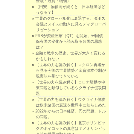
金融・通貨・物価）
【円安、物価高が続くと、日本経済はど
うなる？】
世界のグローバル化は衰退する。ダボス
会議とスイスの動きに見るディグローバ
リゼーション
FRBが資産圧縮（QT）を開始。米国債
保有国の変化から読み取る各国の思惑
は？
金融と戦争の歴史、世界が大きく変わる
かもしれない
【世界の力を読み解く】マクロン再選か
ら見る今後の世界情勢／金資源本位制が
現実味を帯びてきている
【世界の力を読み解く】コロナ騒動や中
東問題と類似しているウクライナ侵攻問
題
【世界の力を読み解く】ウクライナ侵攻
は欧米諸国の衰退を世界中に知らしめた
2022年からの日本経済。円の問題、ドル
の問題。
【世界の力を読み解く】北京オリンピッ
クのボイコットの真意は？／オリンピッ