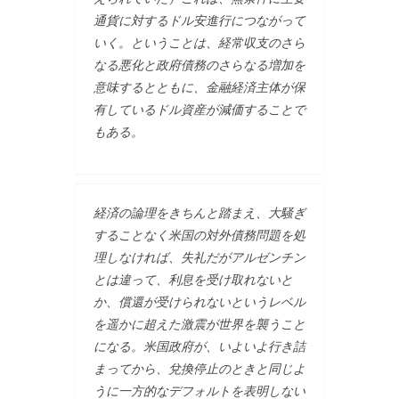
通貨に対するドル安進行につながって
いく。ということは、経常収支のさら
なる悪化と政府債務のさらなる増加を
意味するとともに、金融経済主体が保
有しているドル資産が減価することで
もある。
経済の論理をきちんと踏まえ、大騒ぎ
することなく米国の対外債務問題を処
理しなければ、失礼だがアルゼンチン
とは違って、利息を受け取れないと
か、償還が受けられないというレベル
を遥かに超えた激震が世界を襲うこと
になる。米国政府が、いよいよ行き詰
まってから、兌換停止のときと同じよ
うに一方的なデフォルトを表明しない