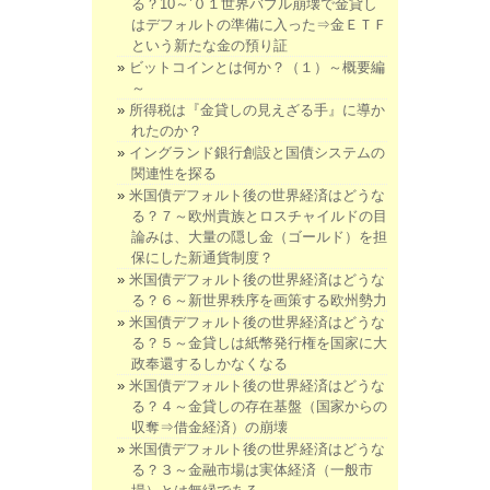
る？10～’０１世界バブル崩壊で金貸し
はデフォルトの準備に入った⇒金ＥＴＦ
という新たな金の預り証
ビットコインとは何か？（１）～概要編
～
所得税は『金貸しの見えざる手』に導か
れたのか？
イングランド銀行創設と国債システムの
関連性を探る
米国債デフォルト後の世界経済はどうな
る？７～欧州貴族とロスチャイルドの目
論みは、大量の隠し金（ゴールド）を担
保にした新通貨制度？
米国債デフォルト後の世界経済はどうな
る？６～新世界秩序を画策する欧州勢力
米国債デフォルト後の世界経済はどうな
る？５～金貸しは紙幣発行権を国家に大
政奉還するしかなくなる
米国債デフォルト後の世界経済はどうな
る？４～金貸しの存在基盤（国家からの
収奪⇒借金経済）の崩壊
米国債デフォルト後の世界経済はどうな
る？３～金融市場は実体経済（一般市