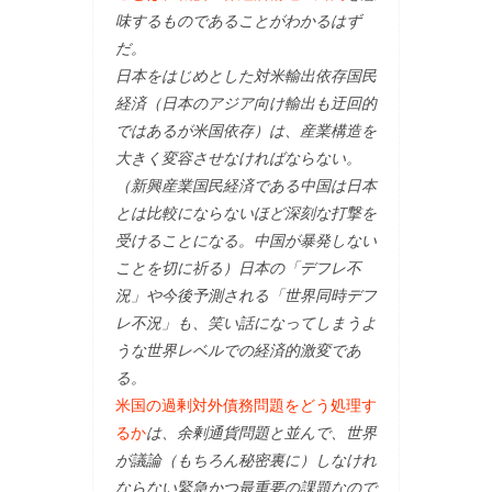
味するものであることがわかるはず
だ。
日本をはじめとした対米輸出依存国民
経済（日本のアジア向け輸出も迂回的
ではあるが米国依存）は、産業構造を
大きく変容させなければならない。
（新興産業国民経済である中国は日本
とは比較にならないほど深刻な打撃を
受けることになる。中国が暴発しない
ことを切に祈る）日本の「デフレ不
況」や今後予測される「世界同時デフ
レ不況」も、笑い話になってしまうよ
うな世界レベルでの経済的激変であ
る。
米国の過剰対外債務問題をどう処理す
るか
は、余剰通貨問題と並んで、世界
が議論（もちろん秘密裏に）しなけれ
ならない緊急かつ最重要の課題なので