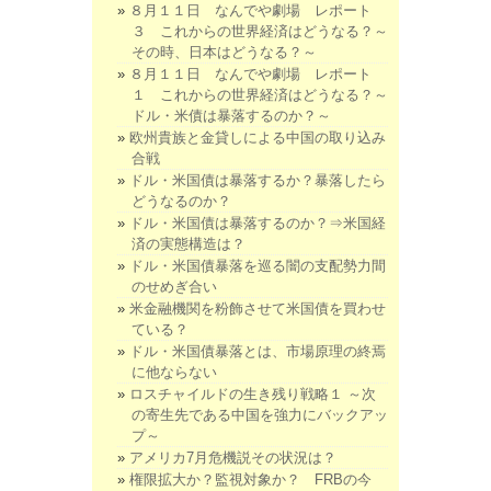
８月１１日 なんでや劇場 レポート
３ これからの世界経済はどうなる？～
その時、日本はどうなる？～
８月１１日 なんでや劇場 レポート
１ これからの世界経済はどうなる？～
ドル・米債は暴落するのか？～
欧州貴族と金貸しによる中国の取り込み
合戦
ドル・米国債は暴落するか？暴落したら
どうなるのか？
ドル・米国債は暴落するのか？⇒米国経
済の実態構造は？
ドル・米国債暴落を巡る闇の支配勢力間
のせめぎ合い
米金融機関を粉飾させて米国債を買わせ
ている？
ドル・米国債暴落とは、市場原理の終焉
に他ならない
ロスチャイルドの生き残り戦略１ ～次
の寄生先である中国を強力にバックアッ
プ～
アメリカ7月危機説その状況は？
権限拡大か？監視対象か？ FRBの今