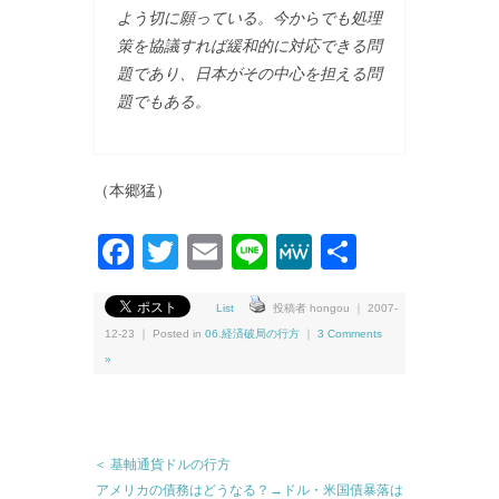
よう切に願っている。今からでも処理
策を協議すれば緩和的に対応できる問
題であり、日本がその中心を担える問
題でもある。
（本郷猛）
Facebook
Twitter
Email
Line
MeWe
共
有
List
投稿者 hongou ｜ 2007-
12-23 ｜ Posted in
06.経済破局の行方
｜
3 Comments
»
＜ 基軸通貨ドルの行方
アメリカの債務はどうなる？→ドル・米国債暴落は