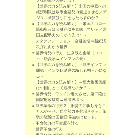
ク後の世界の動きは？
【世界の力を読み解く】米国の中露への
経済制限は欧米金融勢力衰退させる／デ
ジタル通貨はなにをもたらすのか？
【世界の力を読み解く】～米国のコロナ
騒動収束は金融崩壊を意味している／米
国支配勢力の向かう先は？～
スタグフレーション→金融破壊⇒新経済
秩序に向かう世界
世界情勢の行方、生き残る企業（コロ
ナ・脱炭素→インフレの先）
【世界の力を読み解く】～世界インフレ
開始／インフレ誘導の騙しも明らかにな
る～
【世界の力を読み解く】～恒大集団倒産
は中国にとって危機なのか？～
世界情勢 ワクチン進めさせ、第二段は
国家財政破綻→経済破壊へ
世界革命の行方２ 旧勢力に騙しをとこ
とんやらせ、自立勢力を登場させる。旧
勢力駆除と国債経済破綻はセット。
革命勢力の革命度を計る
世界革命の行方