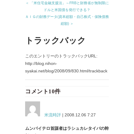
＜ 「米住宅金融支援法」～FRBと財務省が無制限に
ドルと米国債を発行できる？
ＡＩＧの財務データ(資本総額・自己株式・保険債務
総額) ＞
トラックバック
このエントリーのトラックバックURL:
http://blog.nihon-
syakai.net/blog/2008/09/830.html/trackback
コメント10件
米流時評
| 2008.12.06 7:27
ムンバイテロ首謀者はラシュカレタイバの幹