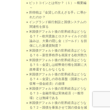
ビットコインとは何か？（１）～概要編
～
所得税は『金貸しの見えざる手』に導か
れたのか？
イングランド銀行創設と国債システムの
関連性を探る
米国債デフォルト後の世界経済はどうな
る？７～欧州貴族とロスチャイルドの目
論みは、大量の隠し金（ゴールド）を担
保にした新通貨制度？
米国債デフォルト後の世界経済はどうな
る？６～新世界秩序を画策する欧州勢力
米国債デフォルト後の世界経済はどうな
る？５～金貸しは紙幣発行権を国家に大
政奉還するしかなくなる
米国債デフォルト後の世界経済はどうな
る？４～金貸しの存在基盤（国家からの
収奪⇒借金経済）の崩壊
米国債デフォルト後の世界経済はどうな
る？３～金融市場は実体経済（一般市
場）とは無縁である
米国債デフォルト後の世界経済はどうな
る？２～国債を暴落させて国の借金を減