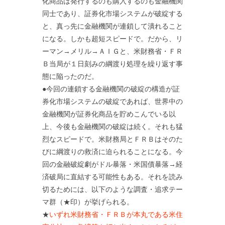
化商品は発行するのも購入するのも金融機関
同士であり、証券化市場システムが破綻する
と、真っ先に金融機関が連鎖して潰れること
になる。しかも超短スピードで。だから、リ
ーマン→メリル→ＡＩＧと、米財務省・ＦＲ
Ｂ当局が１日刻みの綱渡り処理を繰り返す事
態に陥ったのだ。
●今回の連鎖する金融機関の破綻の構造が証
券化市場システムの破綻であれば、世界中の
金融機関が証券化商品を貯めこんでいる以
上、今後も金融機関の破綻は続く。それも猛
烈なスピードで。米財務局とＦＲＢはそのた
びに綱渡りの救済に迫られることになる。今
回の金融破綻劇がドル暴落・米国債暴落→経
済破局に直結する可能性もある。それを読み
切るためには、以下のような調査・追求テー
マ群（★印）が挙げられる。
★
いずれ米財務省・ＦＲＢが本丸である米住