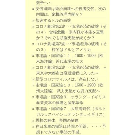
競争へ～
安倍退陣は経済崩壊への役者交代。次の
内閣は、危機管理内閣か？
加速するドルの崩壊
コロナ劇場第2波･･･市場経済の破壊（そ
の４） 食糧危機・米内戦が本能を直撃
か？それでも頭脳支配が続くか？
コロナ劇場第2波･･･市場経済の破壊（そ
の３） 標的はドルとアメリカ
市場論・国家論１１．1600～1900（欧
米海洋編）近代市場の拡大
コロナ劇場第2波･･･市場経済の破壊。～
東京や大都市は衰退過程に入った～
新型コロナウィルスは、存在しない
市場論・国家論１０．1600～1900（欧
州大陸編） 武力支配から資力支配へ
市場論・国家論９．オランダ→イギリス
産業資本の興隆と産業革命
市場論・国家論７．大航海時代（ポルト
ガル→スペイン→オランダ→イギリス）
思想の解体、帝国の解体
在日米軍の撤退は時間の問題。・・・予
想もできない事態の予感。