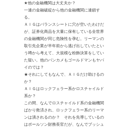
★他の金融機関は大丈夫か？
一連の金融破綻から他の金融機関に連鎖す
る。
ＡＩＧはバランスシートに穴が空いたわけだ
が、証券化商品を大量に保有している全世界
の金融機関が同じ危険性を孕む。リーマンの
取引先企業が半年前から逃げ出していたとい
う噂から考えて、大規模な粉飾決算をしてい
た疑い。他のバンカメもゴールドマンもヤバ
イのでは？
★それにしてもなんで、ＡＩＧだけ助けるの
か？
ＡＩＧはロックフェラー系かロスチャイルド
系か？
この間、なんでロスチャイルド系の金融機関
ばかり救済され、ロックフェラー系のリーマ
ンは潰されるのか？ それを先導しているの
はポールソン財務長官だが、なんでブッシュ