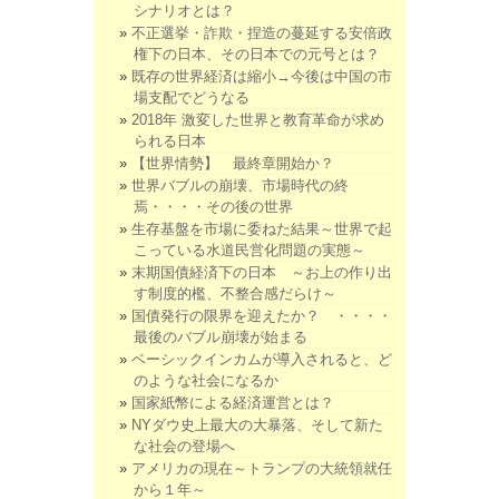
シナリオとは？
不正選挙・詐欺・捏造の蔓延する安倍政
権下の日本、その日本での元号とは？
既存の世界経済は縮小→今後は中国の市
場支配でどうなる
2018年 激変した世界と教育革命が求め
られる日本
【世界情勢】 最終章開始か？
世界バブルの崩壊、市場時代の終
焉・・・・その後の世界
生存基盤を市場に委ねた結果～世界で起
こっている水道民営化問題の実態～
末期国債経済下の日本 ～お上の作り出
す制度的檻、不整合感だらけ～
国債発行の限界を迎えたか？ ・・・・
最後のバブル崩壊が始まる
ベーシックインカムが導入されると、ど
のような社会になるか
国家紙幣による経済運営とは？
NYダウ史上最大の大暴落、そして新た
な社会の登場へ
アメリカの現在～トランプの大統領就任
から１年～