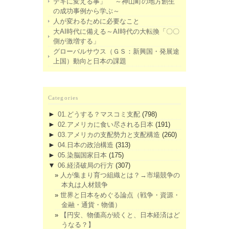
テキに変える事」 ～神山町の地方創生
の成功事例から学ぶ～
人が変わるために必要なこと
大AI時代に備える～AI時代の大転換「〇〇
側が激増する」
グローバルサウス（ＧＳ：新興国・発展途
上国）動向と日本の課題
Categories
►
01.どうする？マスコミ支配
(798)
►
02.アメリカに食い尽される日本
(191)
►
03.アメリカの支配勢力と支配構造
(260)
►
04.日本の政治構造
(313)
►
05.染脳国家日本
(175)
▼
06.経済破局の行方
(307)
人が集まり育つ組織とは？→市場競争の
本丸は人材競争
世界と日本をめぐる論点（戦争・資源・
金融・通貨・物価）
【円安、物価高が続くと、日本経済はど
うなる？】