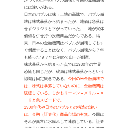
には違いがある。
日本のバブルは株→土地の高騰で、バブル崩
壊は株式暴落から始まったが、地価は急落は
せずジリジリと下がっていった。土地が実体
価値を併せ持つ投機商品だからである。結
果、日本の金融機関はバブルが崩壊してもす
ぐ倒産することはなく、バブル崩壊から７年
も経った’９７年に初めて山一が倒産。
株式暴落から始まった点では1930年の世界
恐慌も同じだが、破局は株式暴落からという
認識は固定観念である。
今回の米金融崩壊で
は、株式は暴落していないのに、金融機関は
破綻している。しかもリーマン→メリル→Ａ
ＩＧと急スピードで。
1930年代や日本のバブルとの構造の違い
は、金融（証券化）商品市場の有無。
今回は
それが異常に水膨れして連鎖している。証券