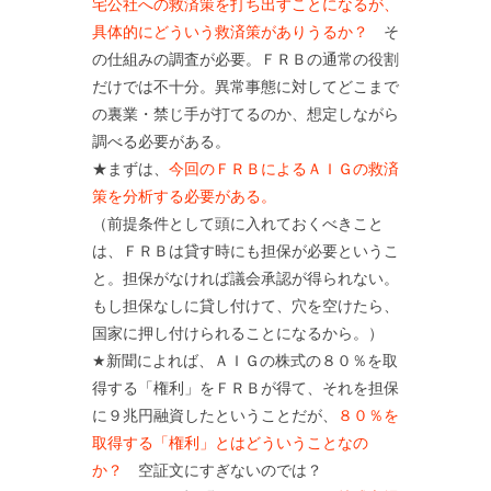
宅公社への救済策を打ち出すことになるが、
具体的にどういう救済策がありうるか？
そ
の仕組みの調査が必要。ＦＲＢの通常の役割
だけでは不十分。異常事態に対してどこまで
の裏業・禁じ手が打てるのか、想定しながら
調べる必要がある。
★まずは、
今回のＦＲＢによるＡＩＧの救済
策を分析する必要がある。
（前提条件として頭に入れておくべきこと
は、ＦＲＢは貸す時にも担保が必要というこ
と。担保がなければ議会承認が得られない。
もし担保なしに貸し付けて、穴を空けたら、
国家に押し付けられることになるから。）
★新聞によれば、ＡＩＧの株式の８０％を取
得する「権利」をＦＲＢが得て、それを担保
に９兆円融資したということだが、
８０％を
取得する「権利」とはどういうことなの
か？
空証文にすぎないのでは？