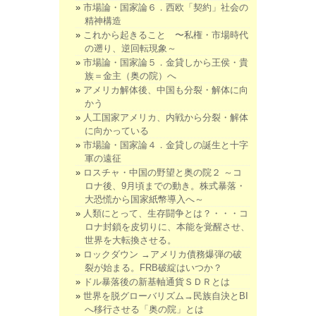
市場論・国家論６．西欧「契約」社会の
精神構造
これから起きること 〜私権・市場時代
の遡り、逆回転現象～
市場論・国家論５．金貸しから王侯・貴
族＝金主（奥の院）へ
アメリカ解体後、中国も分裂・解体に向
かう
人工国家アメリカ、内戦から分裂・解体
に向かっている
市場論・国家論４．金貸しの誕生と十字
軍の遠征
ロスチャ・中国の野望と奥の院２ ～コ
ロナ後、9月頃までの動き。株式暴落・
大恐慌から国家紙幣導入へ～
人類にとって、生存闘争とは？・・・コ
ロナ封鎖を皮切りに、本能を覚醒させ、
世界を大転換させる。
ロックダウン →アメリカ債務爆弾の破
裂が始まる。FRB破綻はいつか？
ドル暴落後の新基軸通貨ＳＤＲとは
世界を脱グローバリズム→民族自決とBI
へ移行させる「奥の院」とは