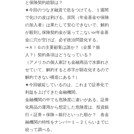
と保険契約総額は？
★今回のつなぎ融資で息をつけても、１週間
で化けの皮は剥げる。庶民（年金基金や保険
の加入者）は果たして安心できないで、解約
が殺到し保険契約金が返ってこないor年金基
金に穴が空けば、必ず政治問題化する。
⇒ＡＩＧの主要顧客は誰か？（企業？個
人？）契約条項はどうなっている？
（アメリカの個人家計も金融商品で水膨れさ
せていて、解約すると赤字が顕在化するので
解約できない構造にある？）
★今回破綻しているのは、これまで証券化で
利益を上げてきた金融機関。
金融機関の中でも危険度に違いがある。証券
化商品の運用から想定した危険度は、投資銀
行＞証券＝保険＞銀行といった順か？ 各金
融機関の特性をナンバー１～２くらいまでに
絞って調べる。