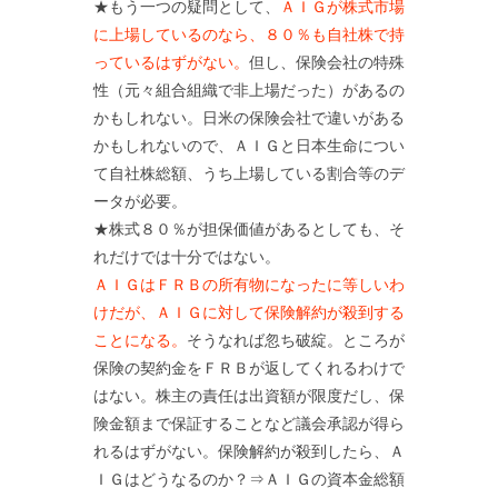
★もう一つの疑問として、
ＡＩＧが株式市場
に上場しているのなら、８０％も自社株で持
っているはずがない。
但し、保険会社の特殊
性（元々組合組織で非上場だった）があるの
かもしれない。日米の保険会社で違いがある
かもしれないので、ＡＩＧと日本生命につい
て自社株総額、うち上場している割合等のデ
ータが必要。
★株式８０％が担保価値があるとしても、そ
れだけでは十分ではない。
ＡＩＧはＦＲＢの所有物になったに等しいわ
けだが、ＡＩＧに対して保険解約が殺到する
ことになる。
そうなれば忽ち破綻。ところが
保険の契約金をＦＲＢが返してくれるわけで
はない。株主の責任は出資額が限度だし、保
険金額まで保証することなど議会承認が得ら
れるはずがない。保険解約が殺到したら、Ａ
ＩＧはどうなるのか？⇒ＡＩＧの資本金総額