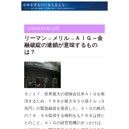
2008年09月18日
リーマン→メリル→ＡＩＧ～金
融破綻の連鎖が意味するもの
は？
９／１７、世界最大の保険会社米ＡＩＧを救
済するため、ＦＲＢが最大８５０億ドル（９
兆円）の緊急融資を発表した。ＡＩＧの株式
の７９．９％取得する権利をもＦＲＢは得た
とのこと。ＡＩＧの経営危機のきっかけは、