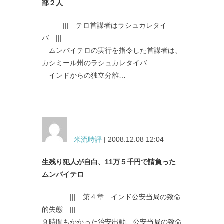
部２人
||| テロ首謀者はラシュカレタイ
バ |||
ムンバイテロの実行を指令した首謀者は、
カシミール州のラシュカレタイバ
インドからの独立分離…
米流時評
| 2008.12.08 12:04
生残り犯人が自白、11万５千円で請負った
ムンバイテロ
||| 第４章 インド公安当局の致命
的失態 |||
９時間もかかった治安出動、公安当局の致命