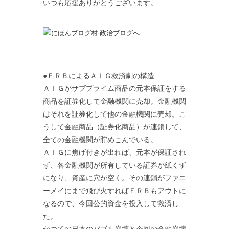
いつも応援ありがとうございます。
●ＦＲＢによるＡＩＧ救済劇の構造
ＡＩＧがサブプライム商品の元本保証をする
商品を証券化して金融機関に売却。金融機関
はそれを証券化して他の金融機関に売却。こ
うして金融商品（証券化商品）が連鎖して、
全ての金融機関が貯めこんでいる。
ＡＩＧに焦げ付きが出れば、元本が保証され
ず、各金融機関が所有している証券が紙くず
になり、資産に穴が空く。その連鎖がファニ
ーメイにまで飛び火すればＦＲＢもアウトに
なるので、今回公的資金を投入して救済し
た。
かつての日本のバブル崩壊と今回の金融崩壊