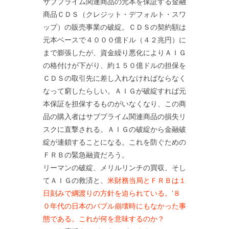
サブプライム関連商品の元本を保証する金融
商品ＣＤＳ（クレジット・デフォルト・スワ
ップ）の販売事業の破綻。ＣＤＳの契約額は
元本ベースで４０００億ドル（４２兆円）に
まで膨張したが、資金繰り悪化によりＡＩＧ
の格付けが下がり、約１５０億ドルの担保を
ＣＤＳの取引先に差し入れなければならなく
なって窮したらしい。ＡＩＧが破綻すれば元
本保証を担保するものがいなくなり、この商
品の購入者はサブプライム関連商品の損失リ
スクに直撃される。ＡＩＧの破綻から金融破
綻が連鎖することになる。これを防ぐための
ＦＲＢの緊急融資だろう。
リーマンの破綻、メリルリンチの買収、そし
てＡＩＧの救済と、
米財務当局とＦＲＢは１
日刻みで綱渡りの方針を迫られている。’８
０年代の日本のバブル崩壊時にもなかった事
態である。これが何を意味するのか？