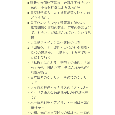
現状の金価格下落は、金融秩序維持のた
めの、中央銀行群による悪あがき
国家紙幣導入による通貨暴落を防ぐには
どうするか。
重症化の人も少なく致死率も低いのに、
都市閉鎖や渡航の禁止、市場の暴落など
で、社会だけが破壊されていくという危
機
大激動スペインと欧州諸国の現在
「図解化」の可能性～現代の社会潮流と
次代の追求を、「図解化」する事で明ら
かにして行く
「私権」にかわる「贈与」の発想。「所
有」から「開きだす」事にこれからの可
能性がある
日本破産のシナリオ、その後のシナリ
オ？
メイ首相辞任～イギリスの行方とEU～
イタリア発の金融危機がEUを崩壊へ導
くか
米中貿易戦争～アメリカと中国は本気か
茶番か～
令和、先進国国債経済の破綻へ、中ロの