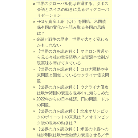
世界のグローバル化は衰退する。ダボス
会議とスイスの動きに見るディグローバ
リゼーション
FRBが資産圧縮（QT）を開始。米国債
保有国の変化から読み取る各国の思惑
は？
金融と戦争の歴史、世界が大きく変わる
かもしれない
【世界の力を読み解く】マクロン再選か
ら見る今後の世界情勢／金資源本位制が
現実味を帯びてきている
【世界の力を読み解く】コロナ騒動や中
東問題と類似しているウクライナ侵攻問
題
【世界の力を読み解く】ウクライナ侵攻
は欧米諸国の衰退を世界中に知らしめた
2022年からの日本経済。円の問題、ドル
の問題。
【世界の力を読み解く】北京オリンピッ
クのボイコットの真意は？／オリンピッ
ク後の世界の動きは？
【世界の力を読み解く】米国の中露への
経済制限は欧米金融勢力衰退させる／デ