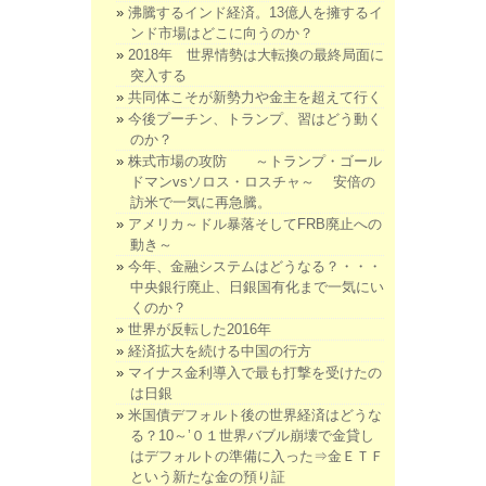
沸騰するインド経済。13億人を擁するイ
ンド市場はどこに向うのか？
2018年 世界情勢は大転換の最終局面に
突入する
共同体こそが新勢力や金主を超えて行く
今後プーチン、トランプ、習はどう動く
のか？
株式市場の攻防 ～トランプ・ゴール
ドマンvsソロス・ロスチャ～ 安倍の
訪米で一気に再急騰。
アメリカ～ドル暴落そしてFRB廃止への
動き～
今年、金融システムはどうなる？・・・
中央銀行廃止、日銀国有化まで一気にい
くのか？
世界が反転した2016年
経済拡大を続ける中国の行方
マイナス金利導入で最も打撃を受けたの
は日銀
米国債デフォルト後の世界経済はどうな
る？10～’０１世界バブル崩壊で金貸し
はデフォルトの準備に入った⇒金ＥＴＦ
という新たな金の預り証