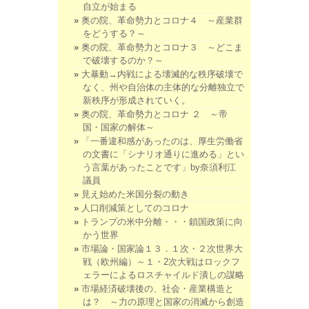
自立が始まる
奥の院、革命勢力とコロナ４ ～産業群
をどうする？～
奥の院、革命勢力とコロナ３ ～どこま
で破壊するのか？～
大暴動→内戦による壊滅的な秩序破壊で
なく、州や自治体の主体的な分離独立で
新秩序が形成されていく。
奥の院、革命勢力とコロナ ２ ～帝
国・国家の解体～
「一番違和感があったのは、厚生労働省
の文書に「シナリオ通りに進める」とい
う言葉があったことです」by奈須利江
議員
見え始めた米国分裂の動き
人口削減策としてのコロナ
トランプの米中分離・・・鎖国政策に向
かう世界
市場論・国家論１３．１次・２次世界大
戦（欧州編）～１・2次大戦はロックフ
ェラーによるロスチャイルド潰しの謀略
市場経済破壊後の、社会・産業構造と
は？ ～力の原理と国家の消滅から創造