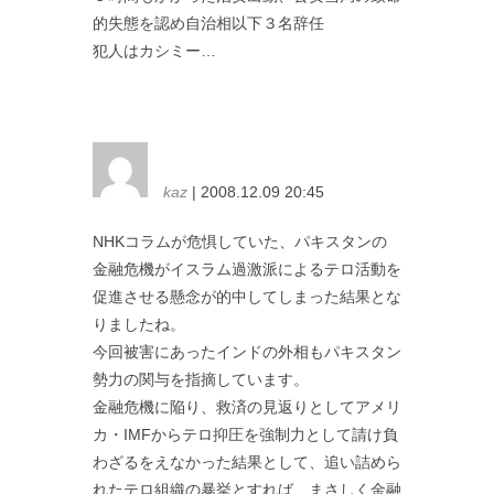
的失態を認め自治相以下３名辞任
犯人はカシミー…
kaz
| 2008.12.09 20:45
NHKコラムが危惧していた、パキスタンの
金融危機がイスラム過激派によるテロ活動を
促進させる懸念が的中してしまった結果とな
りましたね。
今回被害にあったインドの外相もパキスタン
勢力の関与を指摘しています。
金融危機に陥り、救済の見返りとしてアメリ
カ・IMFからテロ抑圧を強制力として請け負
わざるをえなかった結果として、追い詰めら
れたテロ組織の暴挙とすれば、まさしく金融