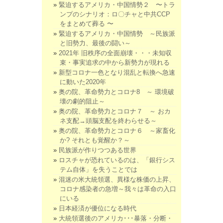
緊迫するアメリカ・中国情勢２ 〜トラ
ンプのシナリオ：ロ〇チャと中共CCP
をまとめて葬る 〜
緊迫するアメリカ・中国情勢 ～民族派
と旧勢力、最後の闘い～
2021年 旧秩序の全面崩壊・・・未知収
束・事実追求の中から新勢力が現れる
新型コロナ一色となり混乱と転換へ急速
に動いた2020年
奥の院、革命勢力とコロナ8 ～ 環境破
壊の劇的阻止～
奥の院、革命勢力とコロナ７ ～ おカ
ネ支配→頭脳支配を終わらせる～
奥の院、革命勢力とコロナ６ ～家畜化
か? それとも覚醒か？～
民族派が作りつつある世界
ロスチャが恐れているのは、「銀行シス
テム自体」を失うことでは
混迷の米大統領選、異様な株価の上昇、
コロナ感染者の急増～我々は革命の入口
にいる
日本経済が優位になる時代
大統領選後のアメリカ･･･暴落・分断・