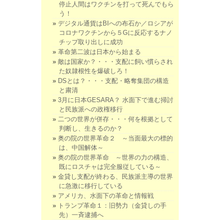
停止人間はワクチンを打って死んでもら
う！
デジタル通貨はBIへの布石か／ロシアが
コロナワクチンから５Gに反応するナノ
チップ取り出しに成功
革命第二波は日本から始まる
敵は国家か？・・・支配に飼い慣らされ
た奴隷根性を爆破しろ！
DSとは？・・・支配・略奪集団の構造
と粛清
3月に日本GESARA？ 水面下で進む掃討
と民族派への政権移行
二つの世界が併存・・・何を根拠として
判断し、生きるのか？
奥の院の世界革命２ ～当面最大の標的
は、中国解体～
奥の院の世界革命 ～世界の力の構造、
既にロスチャは完全服従している～
金貸し支配が終わる、民族派主導の世界
に急激に移行している
アメリカ、水面下の革命と情報戦
トランプ革命１：旧勢力（金貸しの手
先）一斉逮捕へ