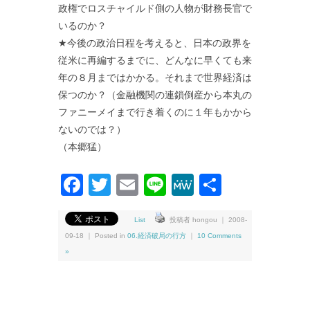
政権でロスチャイルド側の人物が財務長官で
いるのか？
★今後の政治日程を考えると、日本の政界を
従米に再編するまでに、どんなに早くても来
年の８月まではかかる。それまで世界経済は
保つのか？（金融機関の連鎖倒産から本丸の
ファニーメイまで行き着くのに１年もかから
ないのでは？）
（本郷猛）
Facebook
Twitter
Email
Line
MeWe
共
有
List
投稿者 hongou ｜ 2008-
09-18 ｜ Posted in
06.経済破局の行方
｜
10 Comments
»