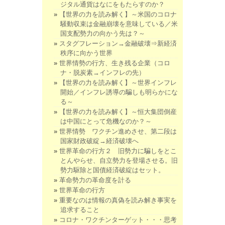
ジタル通貨はなにをもたらすのか？
【世界の力を読み解く】～米国のコロナ
騒動収束は金融崩壊を意味している／米
国支配勢力の向かう先は？～
スタグフレーション→金融破壊⇒新経済
秩序に向かう世界
世界情勢の行方、生き残る企業（コロ
ナ・脱炭素→インフレの先）
【世界の力を読み解く】～世界インフレ
開始／インフレ誘導の騙しも明らかにな
る～
【世界の力を読み解く】～恒大集団倒産
は中国にとって危機なのか？～
世界情勢 ワクチン進めさせ、第二段は
国家財政破綻→経済破壊へ
世界革命の行方２ 旧勢力に騙しをとこ
とんやらせ、自立勢力を登場させる。旧
勢力駆除と国債経済破綻はセット。
革命勢力の革命度を計る
世界革命の行方
重要なのは情報の真偽を読み解き事実を
追求すること
コロナ・ワクチンターゲット・・・思考