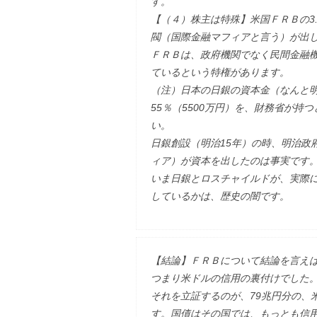
す。
【（４）株主は特殊】米国ＦＲＢの3
閥（国際金融マフィアと言う）が出
ＦＲＢは、政府機関でなく民間金融
ているという特権があります。
（注）日本の日銀の資本金（なんと
55％（5500万円）を、財務省が
い。
日銀創設（明治15年）の時、明治政
ィア）が資本を出したのは事実です
いま日銀とロスチャイルドが、実際
しているかは、歴史の闇です。
【結論】ＦＲＢについて結論を言え
つまり米ドルの信用の裏付けでした
それを立証するのが、79兆円分の、
す。国債はその国では、もっとも信