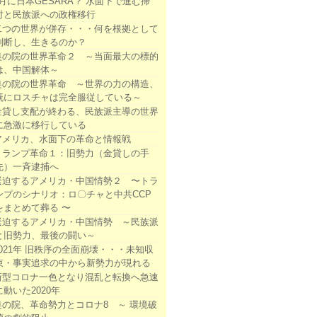
3月に日本GESARA？ 水面下で進む掃
討と民族派への政権移行
二つの世界が併存・・・何を根拠として
判断し、生きるのか？
奥の院の世界革命２ ～当面最大の標的
は、中国解体～
奥の院の世界革命 ～世界の力の構造、
既にロスチャは完全服従している～
金貸し支配が終わる、民族派主導の世界
に急激に移行している
アメリカ、水面下の革命と情報戦
トランプ革命１：旧勢力（金貸しの手
先）一斉逮捕へ
緊迫するアメリカ・中国情勢２ 〜トラ
ンプのシナリオ：ロ〇チャと中共CCP
をまとめて葬る 〜
緊迫するアメリカ・中国情勢 ～民族派
と旧勢力、最後の闘い～
2021年 旧秩序の全面崩壊・・・未知収
束・事実追求の中から新勢力が現れる
新型コロナ一色となり混乱と転換へ急速
に動いた2020年
奥の院、革命勢力とコロナ8 ～ 環境破