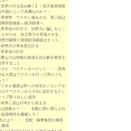
なる～
【世界の力を読み解く】～恒大集団倒産
は中国にとって危機なのか？～
世界情勢 ワクチン進めさせ、第二段は
国家財政破綻→経済破壊へ
世界革命の行方２ 旧勢力に騙しをとこ
とんやらせ、自立勢力を登場させる。
旧勢力駆除と国債経済破綻はセット。
革命勢力の革命度を計る
世界革命の行方
重要なのは情報の真偽を読み解き事実を
追求すること
コロナ・ワクチンターゲット・・・思考
停止人間はワクチンを打って死んでも
らう！
デジタル通貨はBIへの布石か／ロシアが
コロナワクチンから５Gに反応するナノ
チップ取り出しに成功
革命第二波は日本から始まる
敵は国家か？・・・支配に飼い慣らされ
た奴隷根性を爆破しろ！
DSとは？・・・支配・略奪集団の構造
と粛清