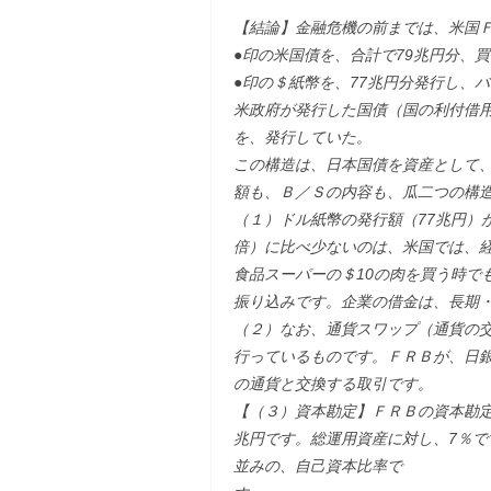
【結論】金融危機の前までは、米国
●印の米国債を、合計で79兆円分、
●印の＄紙幣を、77兆円分発行し、
米政府が発行した国債（国の利付借用
を、発行していた。
この構造は、日本国債を資産として、
額も、Ｂ／Ｓの内容も、瓜二つの構
（１）ドル紙幣の発行額（77兆円）が
倍）に比べ少ないのは、米国では、
食品スーパーの＄10の肉を買う時で
振り込みです。企業の借金は、長期
（２）なお、通貨スワップ（通貨の
行っているものです。ＦＲＢが、日
の通貨と交換する取引です。
【（３）資本勘定】ＦＲＢの資本勘定は
兆円です。総運用資産に対し、7％
並みの、自己資本比率で