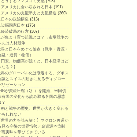
1.どうする？マスコミ支配
(798)
2.アメリカに食い尽される日本
(191)
3.アメリカの支配勢力と支配構造
(260)
4.日本の政治構造
(313)
5.染脳国家日本
(175)
6.経済破局の行方
(307)
人が集まり育つ組織とは？→市場競争の
本丸は人材競争
世界と日本をめぐる論点（戦争・資源・
金融・通貨・物価）
【円安、物価高が続くと、日本経済はど
うなる？】
世界のグローバル化は衰退する。ダボス
会議とスイスの動きに見るディグロー
バリゼーション
FRBが資産圧縮（QT）を開始。米国債
保有国の変化から読み取る各国の思惑
は？
金融と戦争の歴史、世界が大きく変わる
かもしれない
【世界の力を読み解く】マクロン再選か
ら見る今後の世界情勢／金資源本位制
が現実味を帯びてきている