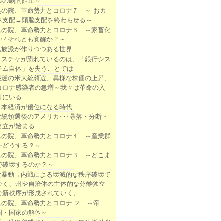
壊の劇的阻止～
奥の院、革命勢力とコロナ７ ～ おカ
ネ支配→頭脳支配を終わらせる～
奥の院、革命勢力とコロナ６ ～家畜化
か? それとも覚醒か？～
民族派が作りつつある世界
ロスチャが恐れているのは、「銀行シス
テム自体」を失うことでは
混迷の米大統領選、異様な株価の上昇、
コロナ感染者の急増～我々は革命の入
口にいる
日本経済が優位になる時代
大統領選後のアメリカ･･･暴落・分断・
自立が始まる
奥の院、革命勢力とコロナ４ ～産業群
をどうする？～
奥の院、革命勢力とコロナ３ ～どこま
で破壊するのか？～
大暴動→内戦による壊滅的な秩序破壊で
なく、州や自治体の主体的な分離独立
で新秩序が形成されていく。
奥の院、革命勢力とコロナ ２ ～帝
国・国家の解体～