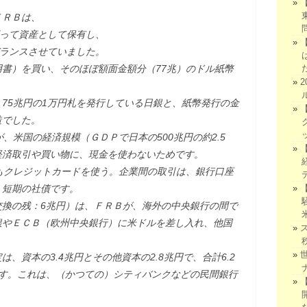
ＦＲＢは、
買って資産として保有し、
バランスさせていました。
書）を買い、そのほぼ額面金額分（77兆）のドル紙幣
75兆円の1万円札を発行している日銀と、紙幣発行の金
造でした。
、米国の経済規模（ＧＤＰで日本の500兆円の約2.5
経済取引や買い物に、現金を使わないためです。
もクレジットカードを使う。企業間の取引は、銀行口座
・短期の社債です。
交換の残：6兆円）は、ＦＲＢが、海外の中央銀行の間で
銀やＥＣＢ（欧州中央銀行）に米ドルを差し入れ、他国
、資本の3.4兆円とその他資本の2.8兆円で、合計6.2
です。これは、（かつての）シティバンクなどの民間銀行