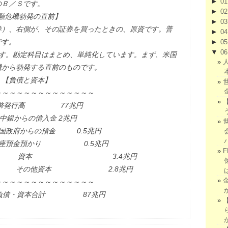
►
0
のＢ／Ｓです。
►
0
金融危機勃発の直前】
►
0
券）、右側が、その証券を買ったときの、原資です。普
►
0
です。
►
0
▼
0
です。勘定科目はまとめ、単純化しています。まず、米国
機から勃発する直前のものです。
債と資本】
～～～～～～～～～～～～～～
＄紙幣発行高 77兆円
銀からの借入金 2兆円
府からの預金 0.5兆円
座預金預かり 0.5兆円
3.4兆円
 2.8兆円
～～～～～～～～～～～～～～
債・資本合計 87兆円