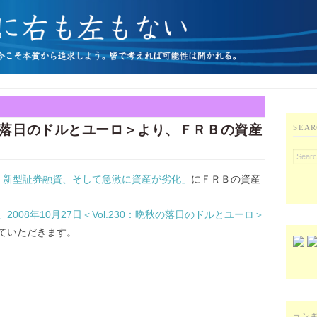
落日のドルとユーロ＞より、ＦＲＢの資産
SEAR
済策：新型証券融資、そして急激に資産が劣化」
にＦＲＢの資産
08年10月27日＜Vol.230：晩秋の落日のドルとユーロ＞
ていただきます。
ラン