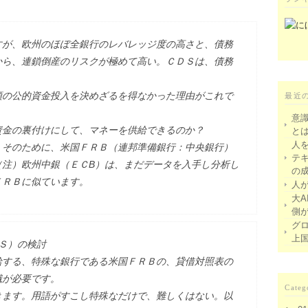
すが、欧州のほぼ全銀行のレバレッジ度の高さと、債務
から、連鎖倒産のリスクが極めて高い。ＣＤＳは、債務
額の公的資金投入を決めざるを得なかった理由がこれで
最近
意
資金の裏付けにして、マネーを供給できるのか？
と
人
。そのために、米国ＦＲＢ（連邦準備銀行：中央銀行）
テ
（注）欧州中銀（ＥＣB）は、まだデータを入手し分析し
の
ＦＲＢに似ています。
人
大A
側
グ
上
Ｓ）の検討
給する、特殊な銀行である米国ＦＲＢの、貸借対照表の
識が必要です。
Categ
きます。用語がすこし特殊なだけで、難しくはない。以