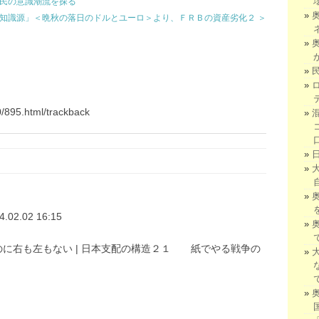
国民の意識潮流を探る
知識源」＜晩秋の落日のドルとユーロ＞より、ＦＲＢの資産劣化２ ＞
0/895.html/trackback
4.02.02 16:15
s 日本を守るのに右も左もない | 日本支配の構造２１ 紙でやる戦争の