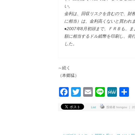
い。
金利は、回収リスクを含むので、財
に相当）は、金利高くないと買われ
●2007年8月初頭まで、ＦＲＢも
額に相当するドル紙幣を印刷し、発
した。
～続く
（本郷猛）
Facebook
Twitter
Email
Line
Me
List
投稿者 hongou ｜ 200