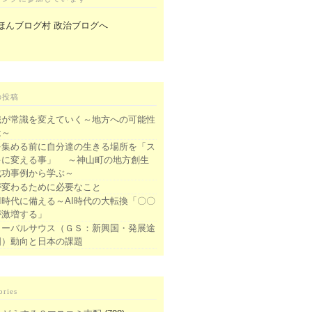
の投稿
識が常識を変えていく～地方への可能性
は～
を集める前に自分達の生きる場所を「ス
キに変える事」 ～神山町の地方創生
成功事例から学ぶ～
が変わるために必要なこと
I時代に備える～AI時代の大転換「〇〇
が激増する」
ローバルサウス（ＧＳ：新興国・発展途
国）動向と日本の課題
ories