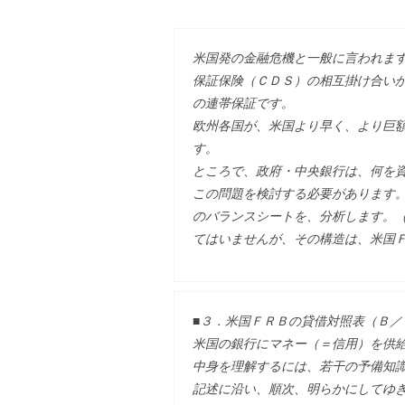
米国発の金融危機と一般に言われま
保証保険（ＣＤＳ）の相互掛け合い
の連帯保証です。
欧州各国が、米国より早く、より巨
す。
ところで、政府・中央銀行は、何を
この問題を検討する必要があります
のバランスシートを、分析します。
てはいませんが、その構造は、米国
■３．米国ＦＲＢの貸借対照表（Ｂ／
米国の銀行にマネー（＝信用）を供
中身を理解するには、若干の予備知
記述に沿い、順次、明らかにしてゆ