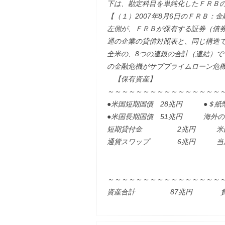
下は、勘定科目を単純化したＦＲＢ
【（１）2007年8月6日のＦＲＢ：
左側が、ＦＲＢが保有する証券（債
通の企業の貸借対照表と、同じ構造
全米の、8つの連銀の合計（連結）
の金融危機がサブプライムローン危
【保有資産】 【負
～～～～～～～～～～～～～～～～
●米国短期国債 28兆円 ●
●米国長期国債 51兆円 海外の中
短期貸付金 2兆円 米国政
通貨スワップ 6兆円 当
資本 
その他資本
～～～～～～～～～～～～～～～～
資産合計 87兆円 負