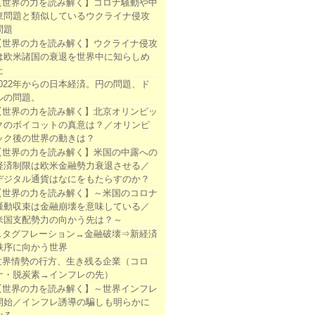
【世界の力を読み解く】コロナ騒動や中
東問題と類似しているウクライナ侵攻
問題
【世界の力を読み解く】ウクライナ侵攻
は欧米諸国の衰退を世界中に知らしめ
た
2022年からの日本経済。円の問題、ド
ルの問題。
【世界の力を読み解く】北京オリンピッ
クのボイコットの真意は？／オリンピ
ック後の世界の動きは？
【世界の力を読み解く】米国の中露への
経済制限は欧米金融勢力衰退させる／
デジタル通貨はなにをもたらすのか？
【世界の力を読み解く】～米国のコロナ
騒動収束は金融崩壊を意味している／
米国支配勢力の向かう先は？～
スタグフレーション→金融破壊⇒新経済
秩序に向かう世界
世界情勢の行方、生き残る企業（コロ
ナ・脱炭素→インフレの先）
【世界の力を読み解く】～世界インフレ
開始／インフレ誘導の騙しも明らかに