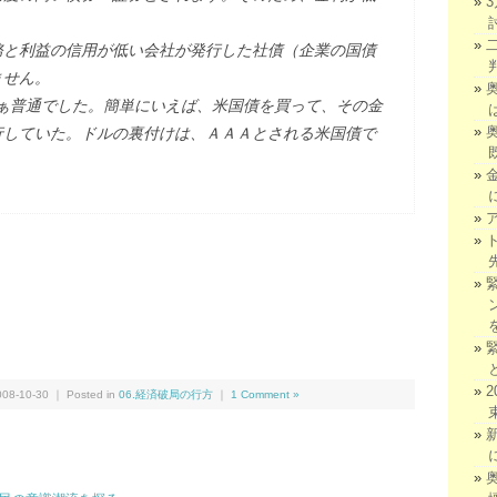
務と利益の信用が低い会社が発行した社債（企業の国債
ません。
、まぁ普通でした。簡単にいえば、米国債を買って、その金
行していた。ドルの裏付けは、ＡＡＡとされる米国債で
We
共
有
8-10-30 ｜ Posted in
06.経済破局の行方
｜
1 Comment »