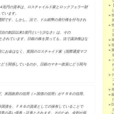
.4兆円の資本は、ロスチャイルド家とロックフェラー財
しています。
機関です。しかし、法で、ドル紙幣の発行権を付与され
明治の創設以来1億円という少なさ）は、その
持つとされています。日銀の株を買っても、法で議決権はな
府にお金はなく、英国のロスチャイド家（国際通貨マフ
。
にどう関係しているのか、日銀のマネー政策にどう関与
ば、米国政府の信用（＝国債の信用）がＦＲＢの信用、
。
米国債を、ＦＲＢの資産としての保有していることで
用度の高い債券・証券とされます。そのため、金利が低