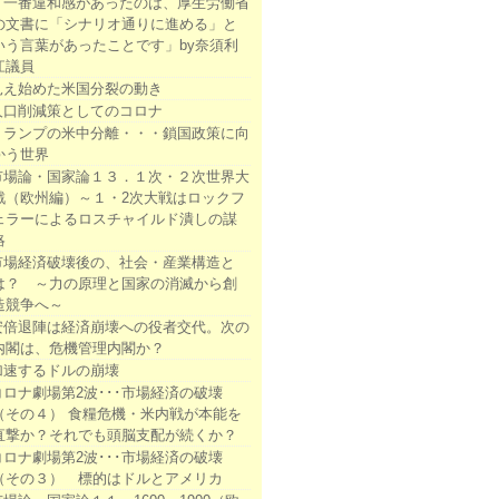
「一番違和感があったのは、厚生労働省
の文書に「シナリオ通りに進める」と
いう言葉があったことです」by奈須利
江議員
見え始めた米国分裂の動き
人口削減策としてのコロナ
トランプの米中分離・・・鎖国政策に向
かう世界
市場論・国家論１３．１次・２次世界大
戦（欧州編）～１・2次大戦はロックフ
ェラーによるロスチャイルド潰しの謀
略
市場経済破壊後の、社会・産業構造と
は？ ～力の原理と国家の消滅から創
造競争へ～
安倍退陣は経済崩壊への役者交代。次の
内閣は、危機管理内閣か？
加速するドルの崩壊
コロナ劇場第2波･･･市場経済の破壊
（その４） 食糧危機・米内戦が本能を
直撃か？それでも頭脳支配が続くか？
コロナ劇場第2波･･･市場経済の破壊
（その３） 標的はドルとアメリカ