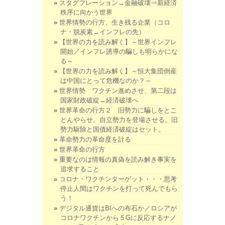
スタグフレーション→金融破壊⇒新経済
秩序に向かう世界
世界情勢の行方、生き残る企業（コロ
ナ・脱炭素→インフレの先）
【世界の力を読み解く】～世界インフレ
開始／インフレ誘導の騙しも明らかにな
る～
【世界の力を読み解く】～恒大集団倒産
は中国にとって危機なのか？～
世界情勢 ワクチン進めさせ、第二段は
国家財政破綻→経済破壊へ
世界革命の行方２ 旧勢力に騙しをとこ
とんやらせ、自立勢力を登場させる。旧
勢力駆除と国債経済破綻はセット。
革命勢力の革命度を計る
世界革命の行方
重要なのは情報の真偽を読み解き事実を
追求すること
コロナ・ワクチンターゲット・・・思考
停止人間はワクチンを打って死んでもら
う！
デジタル通貨はBIへの布石か／ロシアが
コロナワクチンから５Gに反応するナノ