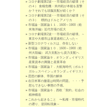
コロナ劇場第2波･･･市場経済の破壊（そ
の４） 食糧危機・米内戦が本能を直撃
か？それでも頭脳支配が続くか？
コロナ劇場第2波･･･市場経済の破壊（そ
の３） 標的はドルとアメリカ
市場論・国家論１１．1600～1900（欧
米海洋編）近代市場の拡大
コロナ劇場第2波･･･市場経済の破壊。～
東京や大都市は衰退過程に入った～
新型コロナウィルスは、存在しない
市場論・国家論１０．1600～1900（欧
州大陸編） 武力支配から資力支配へ
市場論・国家論９．オランダ→イギリス
産業資本の興隆と産業革命
市場論・国家論７．大航海時代（ポルト
ガル→スペイン→オランダ→イギリス）
思想の解体、帝国の解体
在日米軍の撤退は時間の問題。・・・予
想もできない事態の予感。
市場論・国家論６．西欧「契約」社会の
精神構造
これから起きること 〜私権・市場時代
の遡り、逆回転現象～