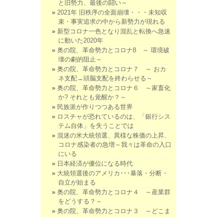
と旧勢力、最後の闘い～
2021年 旧秩序の全面崩壊・・・未知収
束・事実追求の中から新勢力が現れる
新型コロナ一色となり混乱と転換へ急速
に動いた2020年
奥の院、革命勢力とコロナ8 ～ 環境破
壊の劇的阻止～
奥の院、革命勢力とコロナ７ ～ おカ
ネ支配→頭脳支配を終わらせる～
奥の院、革命勢力とコロナ６ ～家畜化
か? それとも覚醒か？～
民族派が作りつつある世界
ロスチャが恐れているのは、「銀行シス
テム自体」を失うことでは
混迷の米大統領選、異様な株価の上昇、
コロナ感染者の急増～我々は革命の入口
にいる
日本経済が優位になる時代
大統領選後のアメリカ･･･暴落・分断・
自立が始まる
奥の院、革命勢力とコロナ４ ～産業群
をどうする？～
奥の院、革命勢力とコロナ３ ～どこま