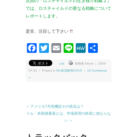
次回の『ロスチャイルドの生き残り戦略２』
では、ロスチャイルドの更なる戦略について
レポートします。
是非、注目して下さい
Facebook
Twitter
Email
Line
MeWe
共
有
List
投稿者 hiromi ｜ 2009-
07-20 ｜ Posted in
06.経済破局の行方
｜
10 Comments
»
＜ アメリカ7月危機説その状況は？
ドル・米国債暴落とは、市場原理の終焉に他ならな
い ＞