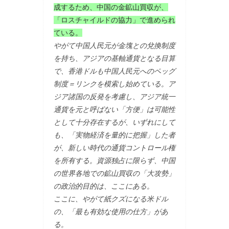
成するため、中国の金鉱山買収が、
「ロスチャイルドの協力」で進められ
ている。
やがて中国人民元が金塊との兌換制度
を持ち、アジアの基軸通貨となる目算
で、香港ドルも中国人民元へのペッグ
制度＝リンクを模索し始めている。ア
ジア諸国の反発を考慮し、アジア統一
通貨を元と呼ばない「方便」は可能性
として十分存在するが、いずれにして
も、「実物経済を量的に把握」した者
が、新しい時代の通貨コントロール権
を所有する。資源独占に限らず、中国
の世界各地での鉱山買収の「大攻勢」
の政治的目的は、ここにある。
ここに、やがて紙クズになる米ドル
の、「最も有効な使用の仕方」があ
る。