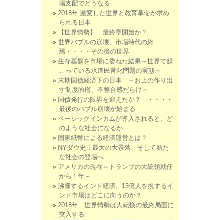
場支配でどうなる
2018年 激変した世界と教育革命が求め
られる日本
【世界情勢】 最終章開始か？
世界バブルの崩壊、市場時代の終
焉・・・・その後の世界
生存基盤を市場に委ねた結果～世界で起
こっている水道民営化問題の実態～
末期国債経済下の日本 ～お上の作り出
す制度的檻、不整合感だらけ～
国債発行の限界を迎えたか？ ・・・・
最後のバブル崩壊が始まる
ベーシックインカムが導入されると、ど
のような社会になるか
国家紙幣による経済運営とは？
NYダウ史上最大の大暴落、そして新た
な社会の登場へ
アメリカの現在～トランプの大統領就任
から１年～
沸騰するインド経済。13億人を擁するイ
ンド市場はどこに向うのか？
2018年 世界情勢は大転換の最終局面に
突入する