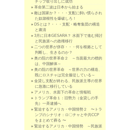
チップ取り出しに成功
革命第二波は日本から始まる
敵は国家か？・・・支配に飼い慣らされ
た奴隷根性を爆破しろ！
DSとは？・・・支配・略奪集団の構造
と粛清
3月に日本GESARA？ 水面下で進む掃討
と民族派への政権移行
二つの世界が併存・・・何を根拠として
判断し、生きるのか？
奥の院の世界革命２ ～当面最大の標的
は、中国解体～
奥の院の世界革命 ～世界の力の構造、
既にロスチャは完全服従している～
金貸し支配が終わる、民族派主導の世界
に急激に移行している
アメリカ、水面下の革命と情報戦
トランプ革命１：旧勢力（金貸しの手
先）一斉逮捕へ
緊迫するアメリカ・中国情勢２ 〜トラ
ンプのシナリオ：ロ〇チャと中共CCP
をまとめて葬る 〜
緊迫するアメリカ・中国情勢 ～民族派