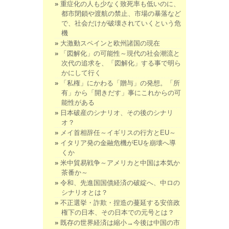
重症化の人も少なく致死率も低いのに、
都市閉鎖や渡航の禁止、市場の暴落など
で、社会だけが破壊されていくという危
機
大激動スペインと欧州諸国の現在
「図解化」の可能性～現代の社会潮流と
次代の追求を、「図解化」する事で明ら
かにして行く
「私権」にかわる「贈与」の発想。「所
有」から「開きだす」事にこれからの可
能性がある
日本破産のシナリオ、その後のシナリ
オ？
メイ首相辞任～イギリスの行方とEU～
イタリア発の金融危機がEUを崩壊へ導
くか
米中貿易戦争～アメリカと中国は本気か
茶番か～
令和、先進国国債経済の破綻へ、中ロの
シナリオとは？
不正選挙・詐欺・捏造の蔓延する安倍政
権下の日本、その日本での元号とは？
既存の世界経済は縮小→今後は中国の市