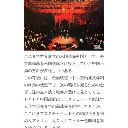
これまで世界最大の米国債保有国として、外
貨準備高を米国債購入に投入していた中国当
局の方針が変化しつつある。
この背後には、金融破綻⇒ドル基軸通貨体制
の終焉の状況下で、次の覇権を握るための金
貸し達の生き残り戦略が透けて見えてくる。
もともと中国政府はロックフェラーと結託す
る形で現在までの高成長を維持してきたが、
ここにきてロスチャイルドとの結びつきを強
め反アメリカ・反ロックフェラー包囲網を築
き始めているようだ。