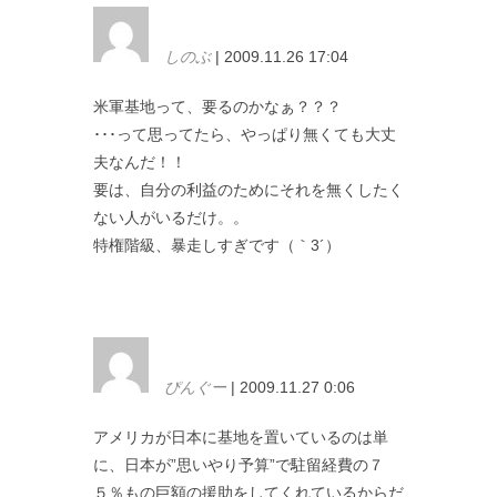
しのぶ
| 2009.11.26 17:04
米軍基地って、要るのかなぁ？？？
･･･って思ってたら、やっぱり無くても大丈
夫なんだ！！
要は、自分の利益のためにそれを無くしたく
ない人がいるだけ。。
特権階級、暴走しすぎです（｀3´）
ぴんぐー
| 2009.11.27 0:06
アメリカが日本に基地を置いているのは単
に、日本が”思いやり予算”で駐留経費の７
５％もの巨額の援助をしてくれているからだ