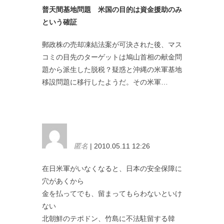
普天間基地問題 米国の目的は資金援助のみ
という確証
郵政株の売却凍結法案が可決された後、マス
コミの目先のターゲットは鳩山首相の献金問
題から派生した脱税？疑惑と沖縄の米軍基地
移設問題に移行したようだ。その米軍…
匿名
| 2010.05.11 12:26
在日米軍がいなくなると、日本の安全保障に
穴があくから
金を払ってでも、留まってもらわないといけ
ない
北朝鮮のテポドン、竹島に不法駐留する韓