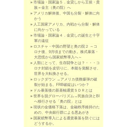
市場論・国家論５．金貸しから王侯・貴
族＝金主（奥の院）へ
アメリカ解体後、中国も分裂・解体に向
かう
人工国家アメリカ、内戦から分裂・解体
に向かっている
市場論・国家論４．金貸しの誕生と十字
軍の遠征
ロスチャ・中国の野望と奥の院２ ～コ
ロナ後、9月頃までの動き。株式暴落・
大恐慌から国家紙幣導入へ～
人類にとって、生存闘争とは？・・・コ
ロナ封鎖を皮切りに、本能を覚醒させ、
世界を大転換させる。
ロックダウン →アメリカ債務爆弾の破
裂が始まる。FRB破綻はいつか？
ドル暴落後の新基軸通貨ＳＤＲとは
世界を脱グローバリズム→民族自決とBI
へ移行させる「奥の院」とは
現状の金価格下落は、金融秩序維持のた
めの、中央銀行群による悪あがき
国家紙幣導入による通貨暴落を防ぐには
どうするか。