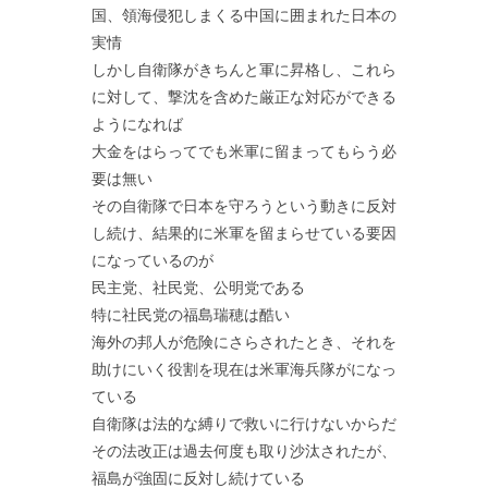
国、領海侵犯しまくる中国に囲まれた日本の
実情
しかし自衛隊がきちんと軍に昇格し、これら
に対して、撃沈を含めた厳正な対応ができる
ようになれば
大金をはらってでも米軍に留まってもらう必
要は無い
その自衛隊で日本を守ろうという動きに反対
し続け、結果的に米軍を留まらせている要因
になっているのが
民主党、社民党、公明党である
特に社民党の福島瑞穂は酷い
海外の邦人が危険にさらされたとき、それを
助けにいく役割を現在は米軍海兵隊がになっ
ている
自衛隊は法的な縛りで救いに行けないからだ
その法改正は過去何度も取り沙汰されたが、
福島が強固に反対し続けている