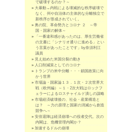
で破壊するのか？～
大暴動→内戦による壊滅的な秩序破壊で
なく、州や自治体の主体的な分離独立で
新秩序が形成されていく。
奥の院、革命勢力とコロナ ２ ～帝
国・国家の解体～
「一番違和感があったのは、厚生労働省
の文書に「シナリオ通りに進める」とい
う言葉があったことです」by奈須利江
議員
見え始めた米国分裂の動き
人口削減策としてのコロナ
トランプの米中分離・・・鎖国政策に向
かう世界
市場論・国家論１３．１次・２次世界大
戦（欧州編）～１・2次大戦はロックフ
ェラーによるロスチャイルド潰しの謀略
市場経済破壊後の、社会・産業構造と
は？ ～力の原理と国家の消滅から創造
競争へ～
安倍退陣は経済崩壊への役者交代。次の
内閣は、危機管理内閣か？
加速するドルの崩壊