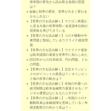
保有国の変化から読み取る各国の思惑
は？
金融と戦争の歴史、世界が大きく変わる
かもしれない
【世界の力を読み解く】マクロン再選か
ら見る今後の世界情勢／金資源本位制が
現実味を帯びてきている
【世界の力を読み解く】コロナ騒動や中
東問題と類似しているウクライナ侵攻問
題
【世界の力を読み解く】ウクライナ侵攻
は欧米諸国の衰退を世界中に知らしめた
2022年からの日本経済。円の問題、ドル
の問題。
【世界の力を読み解く】北京オリンピッ
クのボイコットの真意は？／オリンピッ
ク後の世界の動きは？
【世界の力を読み解く】米国の中露への
経済制限は欧米金融勢力衰退させる／デ
ジタル通貨はなにをもたらすのか？
【世界の力を読み解く】～米国のコロナ
騒動収束は金融崩壊を意味している／米
国支配勢力の向かう先は？～