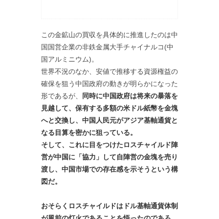
この金鉱山の買収を具体的に推進したのは中
国国営企業の非鉄金属大手チャイナルコ(中
国アルミニウム)。
世界不況のなか、安値で推移する資源権益の
確保を狙う中国政府の動きが明らかになった
形であるが、
同時に中国政府は将来の暴落を
見越して、保有する多額の米ドル紙幣を金塊
へと交換し、中国人民元がアジア基軸通貨と
なる目算を密かに狙っている。
そして、これに目をつけたロスチャイルド陣
営が中国に「協力」して自陣営の金塊を売り
渡し、中国市場での存在感を示そうという構
図だ。
おそらくロスチャイルドはドル基軸通貨体制
が風前の灯火であることを悟ったのであろ