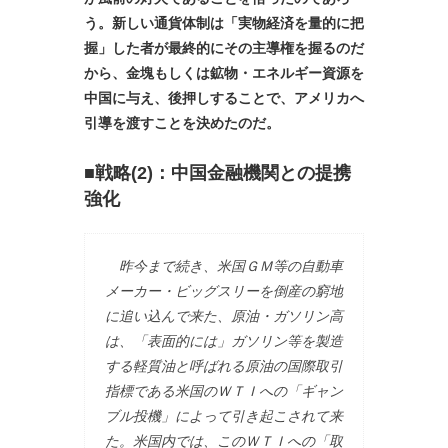
う。新しい通貨体制は「実物経済を量的に把
握」した者が最終的にその主導権を握るのだ
から、金塊もしくは鉱物・エネルギー資源を
中国に与え、後押しすることで、アメリカへ
引導を渡すことを決めたのだ。
■戦略(2)：中国金融機関との提携
強化
昨今まで続き、米国ＧＭ等の自動車
メーカー・ビッグスリーを倒産の窮地
に追い込んで来た、原油・ガソリン高
は、「表面的には」ガソリン等を製造
する軽質油と呼ばれる原油の国際取引
指標である米国のＷＴＩへの「ギャン
ブル投機」によって引き起こされて来
た。米国内では、このＷＴＩへの「取