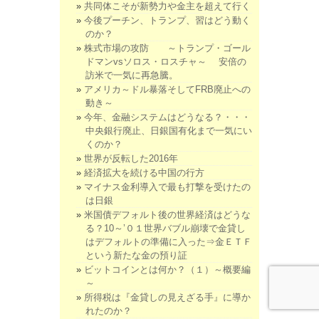
共同体こそが新勢力や金主を超えて行く
今後プーチン、トランプ、習はどう動く
のか？
株式市場の攻防 ～トランプ・ゴール
ドマンvsソロス・ロスチャ～ 安倍の
訪米で一気に再急騰。
アメリカ～ドル暴落そしてFRB廃止への
動き～
今年、金融システムはどうなる？・・・
中央銀行廃止、日銀国有化まで一気にい
くのか？
世界が反転した2016年
経済拡大を続ける中国の行方
マイナス金利導入で最も打撃を受けたの
は日銀
米国債デフォルト後の世界経済はどうな
る？10～’０１世界バブル崩壊で金貸し
はデフォルトの準備に入った⇒金ＥＴＦ
という新たな金の預り証
ビットコインとは何か？（１）～概要編
～
所得税は『金貸しの見えざる手』に導か
れたのか？