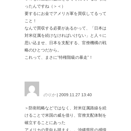
ったんですね（＞＜）
要するにお金でアメリカ軍を買収してるって
こと！
なんで買収する必要があるかって、「日本は
対米従属を続けなければいけない」と人々に
思い込ませ、日本を支配する、官僚機構の戦
略のひとつだから。
これって、まさに”特権階級の暴走”！
のりか
| 2009.11.27 13:40
＞防衛戦略などではなく、対米従属路線を続
けることで米国の威を借り、官僚支配体制を
確立することにあった
アメリカの意向も踏まえ。。沖縄県民の感情