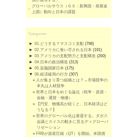
グローバルサウス（ＧＳ：新興国・発展途
上国）動向と日本の課題
Categories
►
01.どうする？マスコミ支配
(798)
►
02.アメリカに食い尽される日本
(191)
►
03.アメリカの支配勢力と支配構造
(260)
►
04.日本の政治構造
(313)
►
05.染脳国家日本
(175)
▼
06.経済破局の行方
(307)
人が集まり育つ組織とは？→市場競争の
本丸は人材競争
世界と日本をめぐる論点（戦争・資源・
金融・通貨・物価）
【円安、物価高が続くと、日本経済はど
うなる？】
世界のグローバル化は衰退する。ダボス
会議とスイスの動きに見るディグローバ
リゼーション
FRBが資産圧縮（QT）を開始。米国債