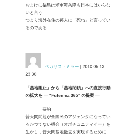
おまけに福島は米軍海兵隊も日本にはいらな
いと言う
つまり海外在住の邦人に「死ね」と言ってい
るのである
ペガサス・ミラー
| 2010.05.13
23:30
「基地阻止」から「基地閉鎖」への直接行動
の拡大を ― “Futenma 365” の提案 ―
要約
普天間問題が全国民のアジェンダになってい
るかつてない機会（オポチュニティイー）を
生かし，普天間基地撤去を実現するために…