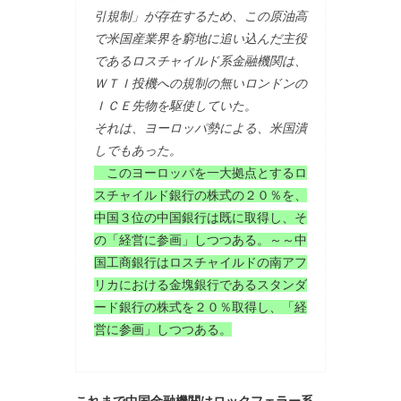
引規制」が存在するため、この原油高
で米国産業界を窮地に追い込んだ主役
であるロスチャイルド系金融機関は、
ＷＴＩ投機への規制の無いロンドンの
ＩＣＥ先物を駆使していた。
それは、ヨーロッパ勢による、米国潰
しでもあった。
このヨーロッパを一大拠点とするロ
スチャイルド銀行の株式の２０％を、
中国３位の中国銀行は既に取得し、そ
の「経営に参画」しつつある。～～中
国工商銀行はロスチャイルドの南アフ
リカにおける金塊銀行であるスタンダ
ード銀行の株式を２０％取得し、「経
営に参画」しつつある。