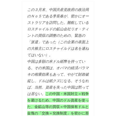
この３月末、中国共産党政府の政治局
のＮｏ５である李長春が、密かにオー
ストラリアを訪問した。難航している
ロスチャイルドの鉱山会社リオ・ティ
ントの買収の調整のための、緊急の
「派遣」であった（この企業の表面上
の大株主にロスチャイルドは名を連ね
てはいない）。
中国は多額の米ドル紙幣を持ってい
る。その米国は、オバマの経済バラマ
キの相乗効果もあって、やがて財政破
綻し、ドルは紙クズになる。そうなれ
ば、当然、資産を失った中国は黙って
は居ない。
この中国・米国対立＝戦争
を避けるため、中国のドル資産を使っ
た、金鉱山等の買収＝中国保有ドルと
金塊の「交換＝兌換制度」を密かに形