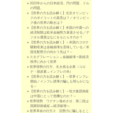
2022年からの日本経済。円の問題、ドル
の問題。
【世界の力を読み解く】北京オリンピッ
クのボイコットの真意は？／オリンピッ
ク後の世界の動きは？
【世界の力を読み解く】米国の中露への
経済制限は欧米金融勢力衰退させる／デ
ジタル通貨はなにをもたらすのか？
【世界の力を読み解く】～米国のコロナ
騒動収束は金融崩壊を意味している／米
国支配勢力の向かう先は？～
スタグフレーション→金融破壊⇒新経済
秩序に向かう世界
世界情勢の行方、生き残る企業（コロ
ナ・脱炭素→インフレの先）
【世界の力を読み解く】～世界インフレ
開始／インフレ誘導の騙しも明らかにな
る～
【世界の力を読み解く】～恒大集団倒産
は中国にとって危機なのか？～
世界情勢 ワクチン進めさせ、第二段は
国家財政破綻→経済破壊へ
世界革命の行方２ 旧勢力に騙しをとこ