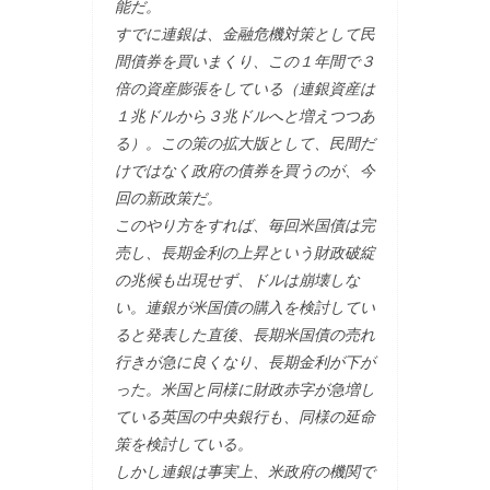
能だ。
すでに連銀は、金融危機対策として民
間債券を買いまくり、この１年間で３
倍の資産膨張をしている（連銀資産は
１兆ドルから３兆ドルへと増えつつあ
る）。この策の拡大版として、民間だ
けではなく政府の債券を買うのが、今
回の新政策だ。
このやり方をすれば、毎回米国債は完
売し、長期金利の上昇という財政破綻
の兆候も出現せず、ドルは崩壊しな
い。連銀が米国債の購入を検討してい
ると発表した直後、長期米国債の売れ
行きが急に良くなり、長期金利が下が
った。米国と同様に財政赤字が急増し
ている英国の中央銀行も、同様の延命
策を検討している。
しかし連銀は事実上、米政府の機関で