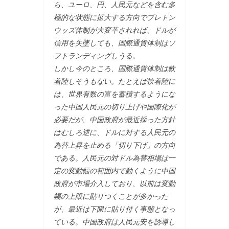
ら、ユーロ、円、人民元などを含む多
極的な状態に拡大する方向でブレトン
ウッズ体制が大変革されれば、ドルが
信用を失墜しても、国際通貨体制はソ
フトランディングしうる。
しかし今のところ、国際通貨体制は軟
着陸しそうもない。たとえば軟着陸に
は、世界有数の富を蓄積するようにな
った中国人民元の切り上げや国際化が
必要だが、中国政府が最近採った方針
はむしろ逆に、ドルに対する人民元の
為替上昇を止める「切り下げ」の方向
である。人民元の対ドル為替相場は一
定の変動幅の範囲内で動くように中国
政府が市場介入しており、以前は変動
幅の上限に貼りつくことが多かった
が、最近は下限に貼り付く事態となっ
ている。中国政府は人民元安を誘導し