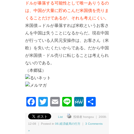
ドルが暴落する可能性として唯一ありうるの
は、中国が大量に貯めこんだ米国債を売りま
くることだけであるが、それも考えにくい。
米国債→ドルが暴落すれば米欧というお客さ
んを中国は失うことになるからだ。現在中国
が行っている人民元安操作は、お客さん（米
欧）を失いたくたいからである。だから中国
が米国債・ドル売りに転じることは考えられ
ないのである。
（本郷猛）
Facebook
Twitter
Email
Line
MeWe
共
有
List
投稿者 hongou ｜ 2008-
12-08 ｜ Posted in
06.経済破局の行方
｜
3 Comments
»