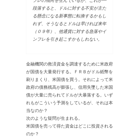
フレの傾向を生んでいるが、これが一
段落すると、ドルに対する不安が主た
る懸念になる新事態に転換するかもし
れず、そうなるとドルは早ければ来年
（０９年）、他通貨に対する急落やイ
ンフレを引き起こすかもしれない。
金融機関の救済資金を調達するために米政府
が国債を大量発行する。ＦＲＢがドル紙幣を
刷りまくり、米国債を買う。それによって米
政府の債務残高が膨張し、信用失墜した米国
債が大量に売られてドルが大暴落する。いず
れもがこういう予測をしているが、それは本
当なのか？
次のような疑問が生まれる。
米国債を売って得た資金はどこに投資される
のか？