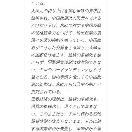
ている。
人民元の切り上げを望む米欧の要求は
無視され、中国政府は人民元をできる
だけ切り下げ、米欧に対する中国製品
の価格競争力をつけて、輸出産業の復
活と失業の抑制を狙っている。中国政
府がこうした姿勢をとる限り、人民元
の国際化は進まず、通貨の多極化も起
こらず、国際通貨体制は軟着陸できな
い。ドルのハードランディングは不可
避となる。国内事情を優先する中国政
府の姿勢は、米欧から自己中心的だと
批判されている。「
世界経済の現状は、通貨の多極化も、
消費の多極化も、遅々として進まな
い。このままだと、ドルに代わる基軸
通貨体制が決まらないまま、ドルに対
する国際信用が失墜し、米国債が不履