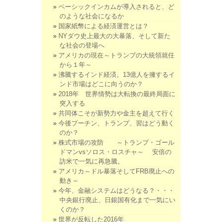
ベーシックインカムが導入されると、ど
のような社会になるか
国家紙幣による経済運営とは？
NYダウ史上最大の大暴落、そして新た
な社会の登場へ
アメリカの現在～トランプの大統領就任
から１年～
沸騰するインド経済。13億人を擁するイ
ンド市場はどこに向うのか？
2018年 世界情勢は大転換の最終局面に
突入する
共同体こそが新勢力や金主を超えて行く
今後プーチン、トランプ、習はどう動く
のか？
株式市場の攻防 ～トランプ・ゴール
ドマンvsソロス・ロスチャ～ 安倍の
訪米で一気に再急騰。
アメリカ～ドル暴落そしてFRB廃止への
動き～
今年、金融システムはどうなる？・・・
中央銀行廃止、日銀国有化まで一気にい
くのか？
世界が反転した2016年