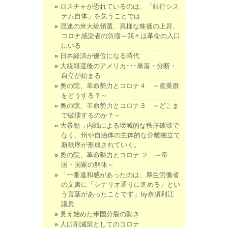
ロスチャが恐れているのは、「銀行シス
テム自体」を失うことでは
混迷の米大統領選、異様な株価の上昇、
コロナ感染者の急増～我々は革命の入口
にいる
日本経済が優位になる時代
大統領選後のアメリカ･･･暴落・分断・
自立が始まる
奥の院、革命勢力とコロナ４ ～産業群
をどうする？～
奥の院、革命勢力とコロナ３ ～どこま
で破壊するのか？～
大暴動→内戦による壊滅的な秩序破壊で
なく、州や自治体の主体的な分離独立で
新秩序が形成されていく。
奥の院、革命勢力とコロナ ２ ～帝
国・国家の解体～
「一番違和感があったのは、厚生労働省
の文書に「シナリオ通りに進める」とい
う言葉があったことです」by奈須利江
議員
見え始めた米国分裂の動き
人口削減策としてのコロナ