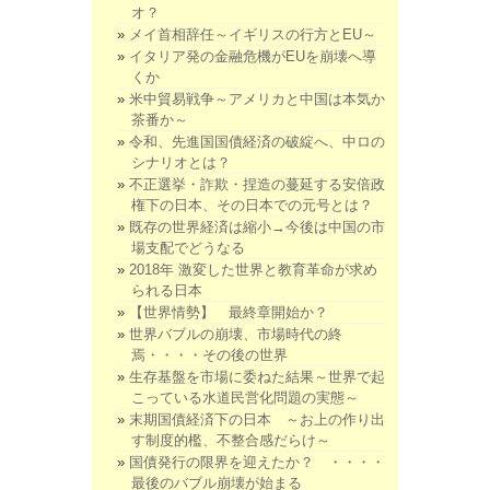
オ？
メイ首相辞任～イギリスの行方とEU～
イタリア発の金融危機がEUを崩壊へ導
くか
米中貿易戦争～アメリカと中国は本気か
茶番か～
令和、先進国国債経済の破綻へ、中ロの
シナリオとは？
不正選挙・詐欺・捏造の蔓延する安倍政
権下の日本、その日本での元号とは？
既存の世界経済は縮小→今後は中国の市
場支配でどうなる
2018年 激変した世界と教育革命が求め
られる日本
【世界情勢】 最終章開始か？
世界バブルの崩壊、市場時代の終
焉・・・・その後の世界
生存基盤を市場に委ねた結果～世界で起
こっている水道民営化問題の実態～
末期国債経済下の日本 ～お上の作り出
す制度的檻、不整合感だらけ～
国債発行の限界を迎えたか？ ・・・・
最後のバブル崩壊が始まる