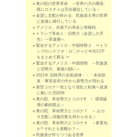
奥の院の世界革命 ～世界の力の構造、
既にロスチャは完全服従している～
金貸し支配が終わる、民族派主導の世界
に急激に移行している
アメリカ、水面下の革命と情報戦
トランプ革命１：旧勢力（金貸しの手
先）一斉逮捕へ
緊迫するアメリカ・中国情勢２ 〜トラ
ンプのシナリオ：ロ〇チャと中共CCP
をまとめて葬る 〜
緊迫するアメリカ・中国情勢 ～民族派
と旧勢力、最後の闘い～
2021年 旧秩序の全面崩壊・・・未知収
束・事実追求の中から新勢力が現れる
新型コロナ一色となり混乱と転換へ急速
に動いた2020年
奥の院、革命勢力とコロナ8 ～ 環境破
壊の劇的阻止～
奥の院、革命勢力とコロナ７ ～ おカ
ネ支配→頭脳支配を終わらせる～
奥の院、革命勢力とコロナ６ ～家畜化
か? それとも覚醒か？～
民族派が作りつつある世界