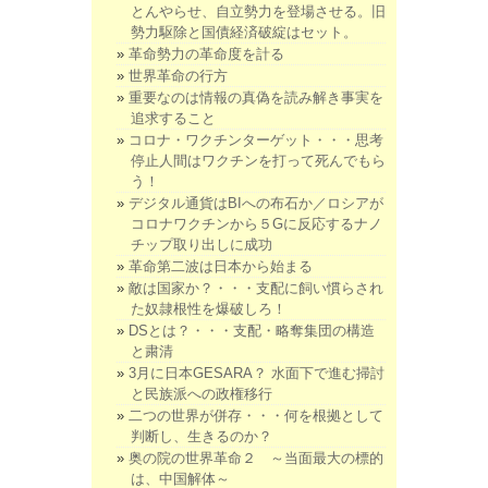
とんやらせ、自立勢力を登場させる。旧
勢力駆除と国債経済破綻はセット。
革命勢力の革命度を計る
世界革命の行方
重要なのは情報の真偽を読み解き事実を
追求すること
コロナ・ワクチンターゲット・・・思考
停止人間はワクチンを打って死んでもら
う！
デジタル通貨はBIへの布石か／ロシアが
コロナワクチンから５Gに反応するナノ
チップ取り出しに成功
革命第二波は日本から始まる
敵は国家か？・・・支配に飼い慣らされ
た奴隷根性を爆破しろ！
DSとは？・・・支配・略奪集団の構造
と粛清
3月に日本GESARA？ 水面下で進む掃討
と民族派への政権移行
二つの世界が併存・・・何を根拠として
判断し、生きるのか？
奥の院の世界革命２ ～当面最大の標的
は、中国解体～