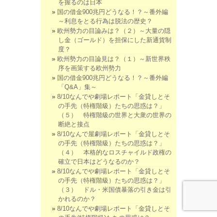
を握るのは日本
国の借金900兆円どうなる！？～番外編
～利息をとる行為は脱法の歴史？
欧州勢力の目論みは？（２）～大量の隠
し金（ゴールド）を担保にした新通貨制
度？
欧州勢力の目論見は？（１）～新世界秩
序を画策する欧州勢力
国の借金900兆円どうなる！？～番外編
「Q&A」集～
8/10なんでや劇場レポート「金貸しとそ
の手先（特権階級）たちの思惑は？」
（５） 特権階級の世界と大衆の世界の
断絶と接点
8/10なんで屋劇場レポート「金貸しとそ
の手先（特権階級）たちの思惑は？」
（４） 本格的なロスチャイルド政権の
確立で日本はどうなるのか？
8/10なんでや劇場レポート「金貸しとそ
の手先（特権階級）たちの思惑は？」
（３） ドル・米国債暴落の引き金は引
かれるのか？
8/10なんでや劇場レポート「金貸しとそ