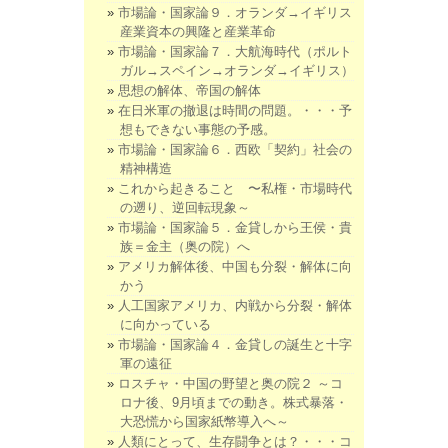
市場論・国家論９．オランダ→イギリス
産業資本の興隆と産業革命
市場論・国家論７．大航海時代（ポルト
ガル→スペイン→オランダ→イギリス）
思想の解体、帝国の解体
在日米軍の撤退は時間の問題。・・・予
想もできない事態の予感。
市場論・国家論６．西欧「契約」社会の
精神構造
これから起きること 〜私権・市場時代
の遡り、逆回転現象～
市場論・国家論５．金貸しから王侯・貴
族＝金主（奥の院）へ
アメリカ解体後、中国も分裂・解体に向
かう
人工国家アメリカ、内戦から分裂・解体
に向かっている
市場論・国家論４．金貸しの誕生と十字
軍の遠征
ロスチャ・中国の野望と奥の院２ ～コ
ロナ後、9月頃までの動き。株式暴落・
大恐慌から国家紙幣導入へ～
人類にとって、生存闘争とは？・・・コ