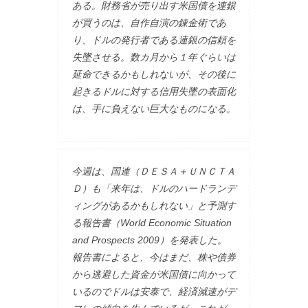
ある。財務省が売り出す米国債を連銀
が買うのは、自作自演の錬金術であ
り、ドルの発行者である連銀の信頼を
失墜させる。数カ月から１年ぐらいは
延命できるかもしれないが、その後に
起きるドルに対する信用失墜の表面化
は、手に負えない巨大なものになる。
今週は、国連（ＤＥＳＡ＋ＵＮＣＴＡ
Ｄ）も「来年は、ドルのハードランデ
ィングがあるかもしれない」と予測す
る報告書（World Economic Situation
and Prospects 2009）を発表した。
報告書によると、今はまだ、株や債券
から逃避した資金が米国債に向かって
いるのでドルは安泰で、経済減速がデ