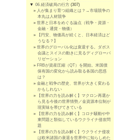
▼
06.経済破局の行方
(307)
人が集まり育つ組織とは？→市場競争の
本丸は人材競争
世界と日本をめぐる論点（戦争・資源・
金融・通貨・物価）
【円安、物価高が続くと、日本経済はど
うなる？】
世界のグローバル化は衰退する。ダボス
会議とスイスの動きに見るディグローバ
リゼーション
FRBが資産圧縮（QT）を開始。米国債
保有国の変化から読み取る各国の思惑
は？
金融と戦争の歴史、世界が大きく変わる
かもしれない
【世界の力を読み解く】マクロン再選か
ら見る今後の世界情勢／金資源本位制が
現実味を帯びてきている
【世界の力を読み解く】コロナ騒動や中
東問題と類似しているウクライナ侵攻問
題
【世界の力を読み解く】ウクライナ侵攻
は欧米諸国の衰退を世界中に知らしめた