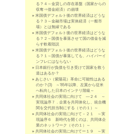
る？４～金貸しの存在基盤（国家からの
収奪⇒借金経済）の崩壊
米国債デフォルト後の世界経済はどうな
る？３～金融市場は実体経済（一般市
場）とは無縁である
米国債デフォルト後の世界経済はどうな
る？２～国債を暴落させて国の借金を減
らす軟着陸説
米国債デフォルト後の世界経済はどうな
る？１～国債が暴落しても、ハイパーイ
ンフレにはならない
日本銀行が負債を引き受けて国家を救う
道はあるか？
あじさい（紫陽花）革命に可能性はある
のか？(3) ～'85年以降、左翼から従米
へ転向した日本のインテリ階級～
共同体社会の実現に向けて ―２４ ～
実現論序７．企業を共同体化し、統合機
関を交代担当制にする（その１）～
共同体社会の実現に向けて－２１ ～実
現論序６ 新時代を開くのは、共同体企
業のネットワーク（その１）～
共同体社会の実現に向けてー１９ ～実