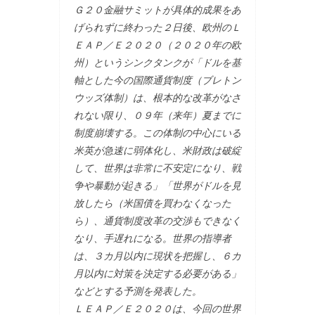
Ｇ２０金融サミットが具体的成果をあ
げられずに終わった２日後、欧州のＬ
ＥＡＰ／Ｅ２０２０（２０２０年の欧
州）というシンクタンクが「ドルを基
軸とした今の国際通貨制度（ブレトン
ウッズ体制）は、根本的な改革がなさ
れない限り、０９年（来年）夏までに
制度崩壊する。この体制の中心にいる
米英が急速に弱体化し、米財政は破綻
して、世界は非常に不安定になり、戦
争や暴動が起きる」「世界がドルを見
放したら（米国債を買わなくなった
ら）、通貨制度改革の交渉もできなく
なり、手遅れになる。世界の指導者
は、３カ月以内に現状を把握し、６カ
月以内に対策を決定する必要がある」
などとする予測を発表した。
ＬＥＡＰ／Ｅ２０２０は、今回の世界