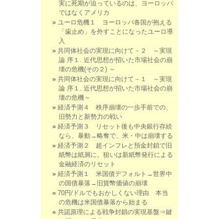
実に死期が迫っているのは、ヨーロッパ
ではなくアメリカ
ユーロ危機１ ヨーロッパ各国が抱える
「歯止め」を外すことになったユーロ導
入
共同体社会の実現に向けて－２ ～実現
論 序１. 近代思想が招いた市場社会の崩
壊の危機(その２) ～
共同体社会の実現に向けて－１ ～実現
論 序１. 近代思想が招いた市場社会の崩
壊の危機～
経済予測４ 秩序崩壊の一歩手前での、
旧勢力と新勢力の戦い
経済予測３ リセット後も中央銀行存続
なら、暴動→略奪で、米・中は崩壊する
経済予測２ 超インフレと預金封鎖で旧
紙幣は紙屑に。狙いは新紙幣発行による
金融経済のリセット
経済予測１ 米国債デフォルト→世界中
の国債暴落→旧貨幣価値の崩壊
70円/ドルでもおかしくない理由 本当
の危機は米国債暴落から始まる
共認原理による戦争封鎖の実現基盤⇒鍵