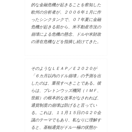
的な金融危機が起きることを察知した
欧州の分析者が、２００６年１月に作
ったシンクタンクで、０７年夏に金融
危機が起きる前から、米不動産市況の
崩壊による危機の懸念、ドルや米財政
の潜在危機などを指摘し続けてきた。
そのようなＬＥＡＰ／Ｅ２０２０が
「６カ月以内のドル崩壊」の予測を出
したのは、重視すべきことである。彼
らは、ブレトンウッズ機関（ＩＭＦ、
世銀）の根本的な改革がなされれば、
通貨制度の崩壊は防げると言ってい
る。これは、１１月１５日のＧ２０会
議のテーマでもあり、私なりに理解す
ると、基軸通貨がドル一極の状態か