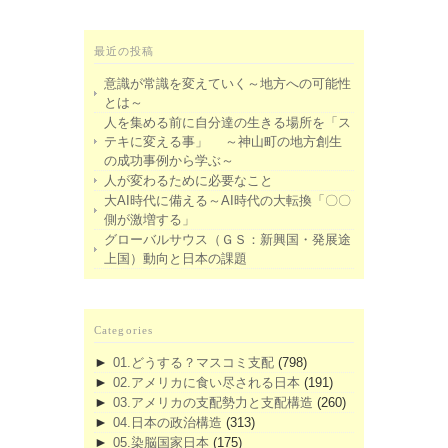
最近の投稿
意識が常識を変えていく～地方への可能性
とは～
人を集める前に自分達の生きる場所を「ス
テキに変える事」 ～神山町の地方創生
の成功事例から学ぶ～
人が変わるために必要なこと
大AI時代に備える～AI時代の大転換「〇〇
側が激増する」
グローバルサウス（ＧＳ：新興国・発展途
上国）動向と日本の課題
Categories
►
01.どうする？マスコミ支配
(798)
►
02.アメリカに食い尽される日本
(191)
►
03.アメリカの支配勢力と支配構造
(260)
►
04.日本の政治構造
(313)
►
05.染脳国家日本
(175)