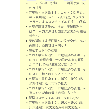
トランプの米中分離・・・鎖国政策に向
かう世界
市場論・国家論１３．１次・２次世界大
戦（欧州編）～１・2次大戦はロックフ
ェラーによるロスチャイルド潰しの謀略
市場経済破壊後の、社会・産業構造と
は？ ～力の原理と国家の消滅から創造
競争へ～
安倍退陣は経済崩壊への役者交代。次の
内閣は、危機管理内閣か？
加速するドルの崩壊
コロナ劇場第2波･･･市場経済の破壊（そ
の４） 食糧危機・米内戦が本能を直撃
か？それでも頭脳支配が続くか？
コロナ劇場第2波･･･市場経済の破壊（そ
の３） 標的はドルとアメリカ
市場論・国家論１１．1600～1900（欧
米海洋編）近代市場の拡大
コロナ劇場第2波･･･市場経済の破壊。～
東京や大都市は衰退過程に入った～
新型コロナウィルスは、存在しない
市場論・国家論１０．1600～1900（欧
州大陸編） 武力支配から資力支配へ