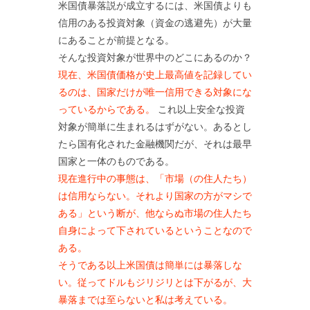
米国債暴落説が成立するには、米国債よりも
信用のある投資対象（資金の逃避先）が大量
にあることが前提となる。
そんな投資対象が世界中のどこにあるのか？
現在、米国債価格が史上最高値を記録してい
るのは、国家だけが唯一信用できる対象にな
っているからである。
これ以上安全な投資
対象が簡単に生まれるはずがない。あるとし
たら国有化された金融機関だが、それは最早
国家と一体のものである。
現在進行中の事態は、「市場（の住人たち）
は信用ならない。それより国家の方がマシで
ある」という断が、他ならぬ市場の住人たち
自身によって下されているということなので
ある。
そうである以上米国債は簡単には暴落しな
い。従ってドルもジリジリとは下がるが、大
暴落までは至らないと私は考えている。