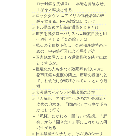
ロナ封鎖を皮切りに、本能を覚醒させ、
世界を大転換させる。
ロックダウン →アメリカ債務爆弾の破
裂が始まる。FRB破綻はいつか？
ドル暴落後の新基軸通貨ＳＤＲとは
世界を脱グローバリズム→民族自決とBI
へ移行させる「奥の院」とは
現状の金価格下落は、金融秩序維持のた
めの、中央銀行群による悪あがき
国家紙幣導入による通貨暴落を防ぐには
どうするか。
重症化の人も少なく致死率も低いのに、
都市閉鎖や渡航の禁止、市場の暴落など
で、社会だけが破壊されていくという危
機
大激動スペインと欧州諸国の現在
「図解化」の可能性～現代の社会潮流と
次代の追求を、「図解化」する事で明ら
かにして行く
「私権」にかわる「贈与」の発想。「所
有」から「開きだす」事にこれからの可
能性がある
日本破産のシナリオ、その後のシナリ