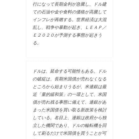
行になって長期金利が急騰し、ドル建
ての石油や金や食料の価格が高騰して
インフレが再燃する。世界経済は大混
乱し、戦争や暴動が起き、ＬＥＡＰ／
Ｅ２０２０が予測する事態が起きう
る。
ドルは、延命する可能性もある。ドル
の破綻は、長期米国債が売れなくなる
ところから始まりうるが、米連銀は最
近「量的緩和策」の一環として、米国
債が売れ残る事態に備えて、連銀があ
まった米国債を買い取る新政策を検討
している。名目上、連銀は政府から独
立した機関であり、ドルの輪転機を回
して刷るだけで米国債を買うことが可