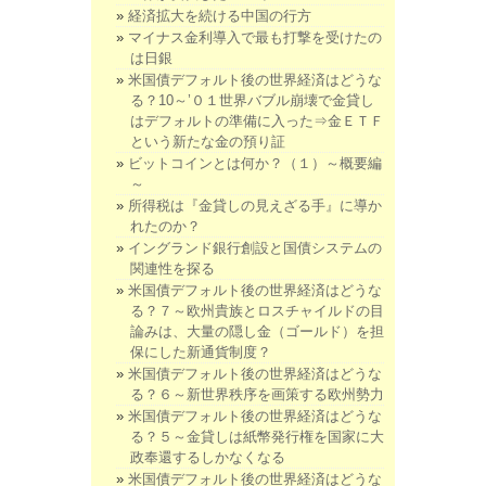
経済拡大を続ける中国の行方
マイナス金利導入で最も打撃を受けたの
は日銀
米国債デフォルト後の世界経済はどうな
る？10～’０１世界バブル崩壊で金貸し
はデフォルトの準備に入った⇒金ＥＴＦ
という新たな金の預り証
ビットコインとは何か？（１）～概要編
～
所得税は『金貸しの見えざる手』に導か
れたのか？
イングランド銀行創設と国債システムの
関連性を探る
米国債デフォルト後の世界経済はどうな
る？７～欧州貴族とロスチャイルドの目
論みは、大量の隠し金（ゴールド）を担
保にした新通貨制度？
米国債デフォルト後の世界経済はどうな
る？６～新世界秩序を画策する欧州勢力
米国債デフォルト後の世界経済はどうな
る？５～金貸しは紙幣発行権を国家に大
政奉還するしかなくなる
米国債デフォルト後の世界経済はどうな