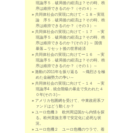
現論序５．破局後の経済は？その時、秩
序は維持できるのか？（その４）～
共同体社会の実現に向けて－１８～実現
論 序５．破局後の経済は？その時、秩
序は維持できるのか？（その３）～
共同体社会の実現に向けて－１７ ～実
現論序５．破局後の経済は？その時、秩
序は維持できるのか？(その２) ～ 国債
暴落→リセット後の世界経済
共同体社会の実現に向けてー１６ ～実
現論序５．破局後の経済は？その時、秩
序は維持できるのか？（その１）～
激動の2011年を振り返る ～熾烈さを極
めた金融勢力の争い～
共同体社会の実現に向けて－１４ ～実
現論序4．統合階級の暴走で失われた４
０年(その３)～
アメリカ包囲網を受けて、中東政府系フ
ァンドはどう動くか？
ユーロ危機３ 欧州周辺国から内情を探
る。欧州貴族主導で安定化に必死な状
況。
ユーロ危機２ ユーロ危機のウラで、着