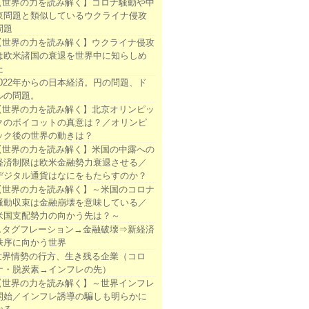
【世界の力を読み解く】コロナ騒動や中
東問題と類似しているウクライナ侵攻
問題
【世界の力を読み解く】ウクライナ侵攻
は欧米諸国の衰退を世界中に知らしめ
た
2022年からの日本経済。円の問題、ド
ルの問題。
【世界の力を読み解く】北京オリンピッ
クのボイコットの真意は？／オリンピ
ック後の世界の動きは？
【世界の力を読み解く】米国の中露への
経済制限は欧米金融勢力衰退させる／
デジタル通貨はなにをもたらすのか？
【世界の力を読み解く】～米国のコロナ
騒動収束は金融崩壊を意味している／
米国支配勢力の向かう先は？～
スタグフレーション→金融破壊⇒新経済
秩序に向かう世界
世界情勢の行方、生き残る企業（コロ
ナ・脱炭素→インフレの先）
【世界の力を読み解く】～世界インフレ
開始／インフレ誘導の騙しも明らかに