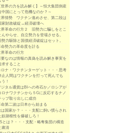
なる～
【世界の力を読み解く】～恒大集団倒産
は中国にとって危機なのか？～
世界情勢 ワクチン進めさせ、第二段は
国家財政破綻→経済破壊へ
世界革命の行方２ 旧勢力に騙しをとこ
とんやらせ、自立勢力を登場させる。
旧勢力駆除と国債経済破綻はセット。
革命勢力の革命度を計る
世界革命の行方
重要なのは情報の真偽を読み解き事実を
追求すること
コロナ・ワクチンターゲット・・・思考
停止人間はワクチンを打って死んでも
らう！
デジタル通貨はBIへの布石か／ロシアが
コロナワクチンから５Gに反応するナノ
チップ取り出しに成功
革命第二波は日本から始まる
敵は国家か？・・・支配に飼い慣らされ
た奴隷根性を爆破しろ！
DSとは？・・・支配・略奪集団の構造
と粛清