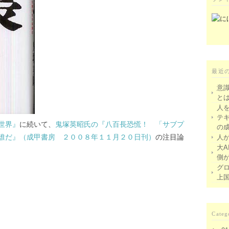
最近
意
と
人
テ
世界』
に続いて、
鬼塚英昭氏の『八百長恐慌！ 「サブプ
の
誰だ』（成甲書房 ２００８年１１月２０日刊）
の注目論
人
大A
側
グ
上
Categ