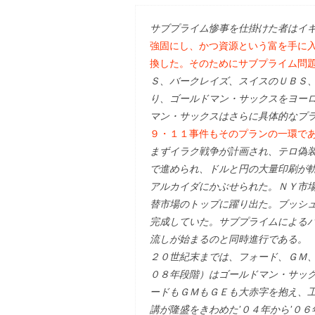
サブプライム惨事を仕掛けた者はイ
強固にし、かつ資源という富を手に
換した。そのためにサブプライム問
Ｓ、バークレイズ、スイスのＵＢＳ
り、ゴールドマン・サックスをヨー
マン・サックスはさらに具体的なプ
９・１１事件もそのプランの一環で
まずイラク戦争が計画され、テロ偽
で進められ、ドルと円の大量印刷が
アルカイダにかぶせられた。ＮＹ市
替市場のトップに躍り出た。ブッシ
完成していた。サブプライムによる
流しが始まるのと同時進行である。
２０世紀末までは、フォード、ＧＭ
０８年段階）はゴールドマン・サッ
ードもＧＭもＧＥも大赤字を抱え、
講が隆盛をきわめた’０４年から’０