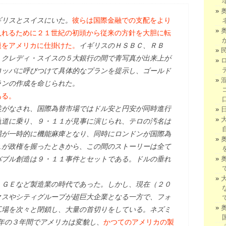
ギリスとスイスにいた。
彼らは国際金融での支配をより
入れるために２１世紀の初頭から従来の方針を大胆に転
題をアメリカに仕掛けた。
イギリスのＨＳＢＣ、ＲＢ
、クレディ・スイスの５大銀行の間で青写真が出来上が
ロッパに呼びつけて具体的なプランを提示し、ゴールド
ランの作成を命じられた。
ある。
装がなされ、国際為替市場ではドル安と円安が同時進行
軌道に乗り、９・１１が見事に演じられ、テロの汚名は
場が一時的に機能麻痺となり、同時にロンドンが国際為
ュが政権を握ったときから、この間のストーリーは全て
バブル創造は９・１１事件とセットである。ドルの垂れ
、ＧＥなど製造業の時代であった。しかし、現在（２０
クスやシティグループが超巨大企業となる一方で、フォ
工場を次々と閉鎖し、大量の首切りをしている。ネズミ
６年の３年間でアメリカは変貌し、
かつてのアメリカの製