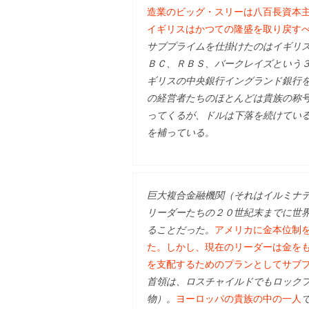
造業のビッグ・スリーは八百長資本
イギリスはかつての隆盛を取り戻す
サブプライムを仕掛けたのはイギリ
ＢＣ、ＲＢＳ、バークレイズという
ギリスの中央銀行イングランド銀行
の経営者たちのほとんどは貴族の称
ってくるが、ドルは下落を続けてい
を補っている。
巨大複合金融機関（それはイルミナ
リーダーたちの２０世紀末までに世
ることだった。
アメリカに金本位制
た。しかし、現在のリーダーは金を
を支配するためのプランとしてサブ
首領は、ロスチャイルドでもロック
物）。
ヨーロッパの貴族の中の一人