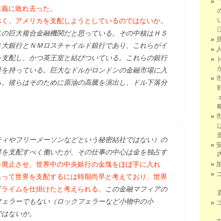
主義に敗れ去った。
べく、アメリカを支配しようとしているのではないか。
スの巨大複合金融機関だと思っている。その中核はＨＳ
３大銀行とＮＭロスチャイルド銀行であり、これらがイ
を支配し、かつ英王室と結びついている。これらの銀行
号を持っている。巨大なドルがロンドンの金融市場に入
る。彼らはそのために原油の高騰を演出し、ドル下落分
ティやフリーメーソンなどという秘密結社ではない）の
界を支配すべく働いたが、その仕事の中心は金を独占す
を廃止させ、世界中の中央銀行の金塊をほぼ手に入れ
もって世界を支配するには時期尚早と考えており、世界
プライムを仕掛けたと考えられる。
この金融マフィアの
フェラーでもない（ロックフェラーなど小物中の小
ではないか。