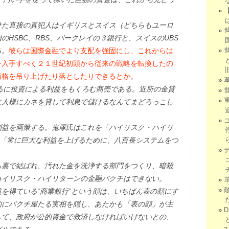
けた直接の真犯人はイギリスとスイス（どちらもユーロ
HSBC、RBS、バークレイの３銀行と、スイスのUBS
る。
彼らは国際金融でより支配を強固にし、これからは
を入手すべく２１世紀初頭から従来の戦略を転換したの
価格を吊り上げたり落としたりできるとか。
するに投資による利益をもくろむ商売である。近所の金貸
に人様にカネを貸して利息で儲けるなんてまどろっこし
利益を画策する。鬼塚氏はこれを「ハイリスク・ハイリ
。「常に巨大な利益を上げるために、八百長システムをつ
も裏で結ばれ、汚れた金を洗浄する部門をつくり、暗殺
ハイリスク・ハイリターンの金融バクチはできない。
を得ている“商業銀行”という顔は、いちばん表の顔にす
的にバクチ屋たる実相を隠し、あたかも「表の顔」が主
して、政府が公的資金で救済しなければいけないとの、