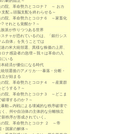
壊の劇的阻止～
奥の院、革命勢力とコロナ７ ～ おカ
ネ支配→頭脳支配を終わらせる～
奥の院、革命勢力とコロナ６ ～家畜化
か? それとも覚醒か？～
民族派が作りつつある世界
ロスチャが恐れているのは、「銀行シス
テム自体」を失うことでは
混迷の米大統領選、異様な株価の上昇、
コロナ感染者の急増～我々は革命の入
口にいる
日本経済が優位になる時代
大統領選後のアメリカ･･･暴落・分断・
自立が始まる
奥の院、革命勢力とコロナ４ ～産業群
をどうする？～
奥の院、革命勢力とコロナ３ ～どこま
で破壊するのか？～
大暴動→内戦による壊滅的な秩序破壊で
なく、州や自治体の主体的な分離独立
で新秩序が形成されていく。
奥の院、革命勢力とコロナ ２ ～帝
国・国家の解体～