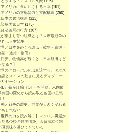
1.どうする？マスコミ支配
(798)
2.アメリカに食い尽される日本
(191)
3.アメリカの支配勢力と支配構造
(260)
4.日本の政治構造
(313)
5.染脳国家日本
(175)
6.経済破局の行方
(307)
人が集まり育つ組織とは？→市場競争の
本丸は人材競争
世界と日本をめぐる論点（戦争・資源・
金融・通貨・物価）
【円安、物価高が続くと、日本経済はど
うなる？】
世界のグローバル化は衰退する。ダボス
会議とスイスの動きに見るディグロー
バリゼーション
FRBが資産圧縮（QT）を開始。米国債
保有国の変化から読み取る各国の思惑
は？
金融と戦争の歴史、世界が大きく変わる
かもしれない
【世界の力を読み解く】マクロン再選か
ら見る今後の世界情勢／金資源本位制
が現実味を帯びてきている