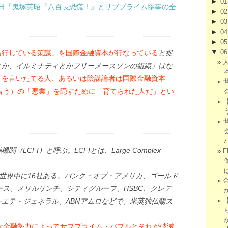
►
0
日「鬼塚英昭『八百長恐慌！』とサブプライム惨事の全
►
0
►
0
►
0
►
0
▼
0
進行している策謀」を国際金融資本が行なっている
と捉
とか、イルミナティとかフリーメースソンの組織」はな
とを言いたてる人、あるいは陰謀論者は国際金融資本
と言う）の「悪業」を隠すために「育てられた人だ」とい
LCFI）と呼ぶ。LCFIとは、Large Complex
した。世界中に16社ある。バンク・オブ・アメリカ、ゴールド
ース、メリルリンチ、シティグループ、HSBC、クレデ
シエテ・ジェネラル、ABNアムロなどで、米英独仏蘭ス
巨大金融勢力によってサブプライム・バブルとそれが破滅