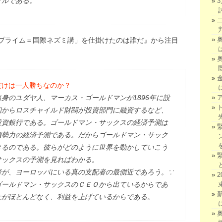
グルである。
プライム＝国際ネズミ講」を仕掛けたのは誰だ』から注目
だけは一人勝ちなのか？
身のユダヤ人、マーカス・ゴールドマンが1896年に設
初からロスチャイルド財閥が投資部門に融資するなど、
投資銀行である。ゴールドマン・サックスの経済予測は
頭勢力の経済予測である。だからゴールドマン・サック
きるのである。彼らがどのように世界を動かしていこう
サックスの予測を見ればわかる。
者が、ヨーロッパにいる真の支配者の最側近であろう。∵
ゴールドマン・サックスのＣＥＯから出ているからであ
失がほとんどなく、利益を上げているからである。