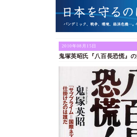
2010年08月15日
鬼塚英昭氏『八百長恐慌』の