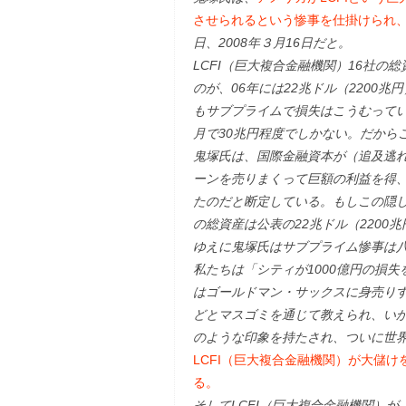
させられるという惨事を仕掛けられ
日、2008年３月16日だと。
LCFI（巨大複合金融機関）16社の総
のが、06年には22兆ドル（2200兆
もサブプライムで損失はこうむってい
月で30兆円程度でしかない。だから
鬼塚氏は、国際金融資本が（追及逃
ーンを売りまくって巨額の利益を得
たのだと断定している。もしこの隠し
の総資産は公表の22兆ドル（2200
ゆえに鬼塚氏はサブプライム惨事は
私たちは「シティが1000億円の損
はゴールドマン・サックスに身売りす
どとマスゴミを通じて教えられ、い
のような印象を持たされ、ついに世
LCFI（巨大複合金融機関）が大儲
る。
そしてLCFI（巨大複合金融機関）