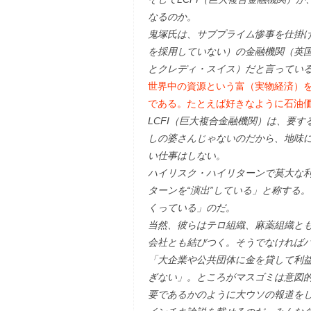
なるのか。
鬼塚氏は、サブプライム惨事を仕掛
を採用していない）の金融機関（英国の
とクレディ・スイス）だと言ってい
世界中の資源という富（実物経済）
である。たとえば好きなように石油
LCFI（巨大複合金融機関）は、要
しの婆さんじゃないのだから、地味
い仕事はしない。
ハイリスク・ハイリターンで莫大な
ターンを“演出”している」と称する
くっている」のだ。
当然、彼らはテロ組織、麻薬組織と
会社とも結びつく。そうでなければ
「大企業や公共団体に金を貸して利益
ぎない」。ところがマスゴミは意図
要であるかのように大ウソの報道を