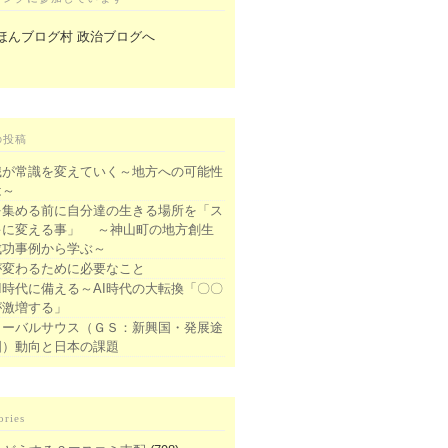
の投稿
識が常識を変えていく～地方への可能性
は～
を集める前に自分達の生きる場所を「ス
キに変える事」 ～神山町の地方創生
成功事例から学ぶ～
が変わるために必要なこと
I時代に備える～AI時代の大転換「〇〇
が激増する」
ローバルサウス（ＧＳ：新興国・発展途
国）動向と日本の課題
ories