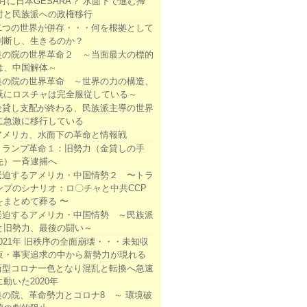
3月に日本GESARA？ 水面下で進む掃
討と民族派への政権移行
二つの世界が併存・・・何を根拠として
判断し、生きるのか？
奥の院の世界革命２ ～当面最大の標的
は、中国解体～
奥の院の世界革命 ～世界の力の構造、
既にロスチャは完全服従している～
金貸し支配が終わる、民族派主導の世界
に急激に移行している
アメリカ、水面下の革命と情報戦
トランプ革命１：旧勢力（金貸しの手
先）一斉逮捕へ
緊迫するアメリカ・中国情勢２ 〜トラ
ンプのシナリオ：ロ〇チャと中共CCP
をまとめて葬る 〜
緊迫するアメリカ・中国情勢 ～民族派
と旧勢力、最後の闘い～
2021年 旧秩序の全面崩壊・・・未知収
束・事実追求の中から新勢力が現れる
新型コロナ一色となり混乱と転換へ急速
に動いた2020年
奥の院、革命勢力とコロナ8 ～ 環境破