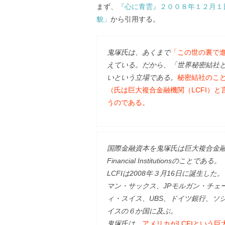
まず、
『心に青雲』２００８年１２月１
貌」
から引用する。
鬼塚氏は、あくまで
「この世の裏で
えている。だから、「世界秘密結社
いという立場である。
秘密結社のこ
（氏は巨大複合金融機関（LCFI）
うのである。
国際金融資本を鬼塚氏は巨大複合金融機関（
Financial Institutionsのことである。
LCFIは2008年３月16日に誕生
マン・サックス、JPモルガン・チェ
ィ・スイス、UBS、ドイツ銀行、ソ
イスの６か国に及ぶ。
鬼塚氏は、
アメリカがLCFIという