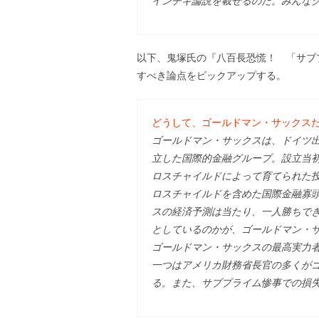
インチキ論説を載せるのだ。みんな
以下、鬼塚氏の『八百長恐慌！ 「サブ
すべき論点をピックアップする。
どうして、ゴールドマン・サックス
ゴールドマン・サックスは、ドイツ出
立した国際的金融グループ。設立当
ロスチャイルドによって育てられた
ロスチャイルドを含めた国際金融寡
スの経済予測は当たり、一人勝ちで
としているのかが、ゴールドマン・
ゴールドマン・サックスの最高実力
一つはアメリカ財務省長官の多くが
る。また、サブプライム惨事での損