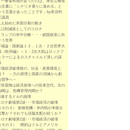
「一番違和感があったのは、厚生労働省
の文書に「シナリオ通りに進める」と
いう言葉があったことです」by奈須利
江議員
見え始めた米国分裂の動き
人口削減策としてのコロナ
トランプの米中分離・・・鎖国政策に向
かう世界
市場論・国家論１３．１次・２次世界大
戦（欧州編）～１・2次大戦はロックフ
ェラーによるロスチャイルド潰しの謀
略
市場経済破壊後の、社会・産業構造と
は？ ～力の原理と国家の消滅から創
造競争へ～
安倍退陣は経済崩壊への役者交代。次の
内閣は、危機管理内閣か？
加速するドルの崩壊
コロナ劇場第2波･･･市場経済の破壊
（その４） 食糧危機・米内戦が本能を
直撃か？それでも頭脳支配が続くか？
コロナ劇場第2波･･･市場経済の破壊
（その３） 標的はドルとアメリカ