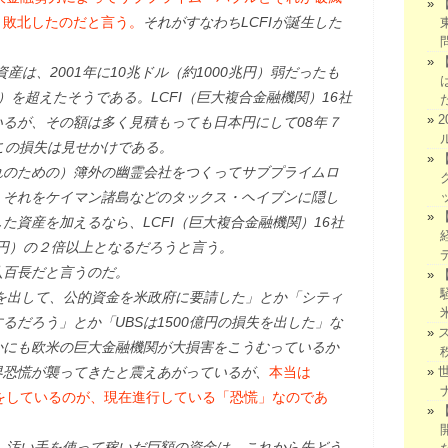
、敗北したのだと言う。
それがすなわちLCFIが誕生した
資産は、2001年に10兆ドル（約1000兆円）弱だったも
円）を超えたそうである。LCFI（巨大複合金融機関）16社
るが、その額は多く見積もっても日本円にして08年７
この損失は見せかけである。
れのための）簿外の幽霊会社をつくってサブプライムロ
、それをケイマン諸島などのタックス・ヘイブンに隠し
た資産を加えるなら、LCFI（巨大複合金融機関）16社
兆円）の２倍以上となるだろうと言う。
八百長だと言うのだ。
失を出して、公的資金を米政府に要請した」とか「シティ
るだろう」とか「UBSは1500億円の損失を出した」な
かにも欧米の巨大金融機関が大損害をこうむっているか
界恐慌が襲ってきたと震えあがっているが、
本当は
けをしているのが、現在進行している「恐慌」なのであ
が、汚い手を使って稼いだ巨額の資金は、これから先どう