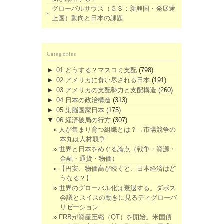
グローバルサウス（ＧＳ：新興国・発展途
上国）動向と日本の課題
Categories
►
01.どうする？マスコミ支配
(798)
►
02.アメリカに食い尽される日本
(191)
►
03.アメリカの支配勢力と支配構造
(260)
►
04.日本の政治構造
(313)
►
05.染脳国家日本
(175)
▼
06.経済破局の行方
(307)
人が集まり育つ組織とは？→市場競争の
本丸は人材競争
世界と日本をめぐる論点（戦争・資源・
金融・通貨・物価）
【円安、物価高が続くと、日本経済はど
うなる？】
世界のグローバル化は衰退する。ダボス
会議とスイスの動きに見るディグローバ
リゼーション
FRBが資産圧縮（QT）を開始。米国債