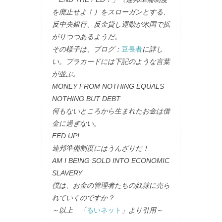
を廃止せよ！）をスローガンとする、
反中央銀行、反金貸し運動が米国で拡
がりつつあるようだ。
その様子は、ブログ：
豆長者
に詳し
い。プラカードには下記のような言葉
が並ぶ。
MONEY FROM NOTHING EQUALS
NOTHING BUT DEBT
何もないところから生まれたお金は借
金に過ぎない。
FED UP!
連邦準備制度にはうんざりだ！
AM I BEING SOLD INTO ECONOMIC
SLAVERY
僕は、お金の管理者たちの奴隷に売ら
れていくのですか？
～以上 「
るいネット
」より引用～