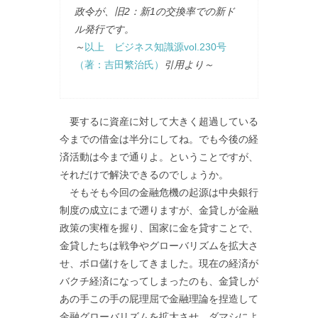
政令が、旧2：新1の交換率での新ド
ル発行です。
～
以上 ビジネス知識源vol.230号
（著：吉田繁治氏）
引用より～
要するに資産に対して大きく超過している
今までの借金は半分にしてね。でも今後の経
済活動は今まで通りよ。ということですが、
それだけで解決できるのでしょうか。
そもそも今回の金融危機の起源は中央銀行
制度の成立にまで遡りますが、金貸しが金融
政策の実権を握り、国家に金を貸すことで、
金貸したちは戦争やグローバリズムを拡大さ
せ、ボロ儲けをしてきました。現在の経済が
バクチ経済になってしまったのも、金貸しが
あの手この手の屁理屈で金融理論を捏造して
金融グローバリズムを拡大させ、ダマシによ