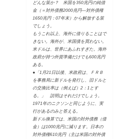
どんな策か？ 米国を350兆円の純借
金（＝対外債務2000兆円―対外債権
1650兆円：07年末）から解放する策
でしょう。
もうこれ以上、海外に借りることはで
きない。海外が、米国債を買わない。
米ドルは、世界にあふれすぎた。海外
政府が持つ外貨準備だけでも600兆円
ある。
●「1月21日以後、米政府は、ＦＲＢ
を事務局に新ドルを発行し、旧ドルと
の交換比率は（例えば）2：1とす
る。」 説明はそれだけでしょう。
1971年のニクソンと同じように、実
行があるのみと答える。
新ドル換算では、米国の対外債務（借
金）は1000兆円に減ります。日本の
対外債権610兆円（主は米国の対外債