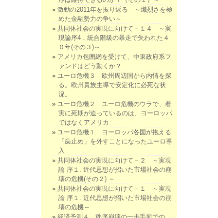
激動の2011年を振り返る ～熾烈さを極
めた金融勢力の争い～
共同体社会の実現に向けて－１４ ～実
現論序4．統合階級の暴走で失われた４
０年(その３)～
アメリカ包囲網を受けて、中東政府系フ
ァンドはどう動くか？
ユーロ危機３ 欧州周辺国から内情を探
る。欧州貴族主導で安定化に必死な状
況。
ユーロ危機２ ユーロ危機のウラで、着
実に死期が迫っているのは、ヨーロッパ
ではなくアメリカ
ユーロ危機１ ヨーロッパ各国が抱える
「歯止め」を外すことになったユーロ導
入
共同体社会の実現に向けて－２ ～実現
論 序１. 近代思想が招いた市場社会の崩
壊の危機(その２) ～
共同体社会の実現に向けて－１ ～実現
論 序１. 近代思想が招いた市場社会の崩
壊の危機～
経済予測４ 秩序崩壊の一歩手前での、