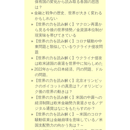
保有国の変化から読み取る各国の思惑
は？
金融と戦争の歴史、世界が大きく変わる
かもしれない
【世界の力を読み解く】マクロン再選か
ら見る今後の世界情勢／金資源本位制が
現実味を帯びてきている
【世界の力を読み解く】コロナ騒動や中
東問題と類似しているウクライナ侵攻問
題
【世界の力を読み解く】ウクライナ侵攻
は欧米諸国の衰退を世界中に知らしめた
2022年からの日本経済。円の問題、ドル
の問題。
【世界の力を読み解く】北京オリンピッ
クのボイコットの真意は？／オリンピッ
ク後の世界の動きは？
【世界の力を読み解く】米国の中露への
経済制限は欧米金融勢力衰退させる／デ
ジタル通貨はなにをもたらすのか？
【世界の力を読み解く】～米国のコロナ
騒動収束は金融崩壊を意味している／米
国支配勢力の向かう先は？～