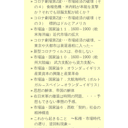
コロナ劇場第2波･･･市場経済の破壊（そ
の４） 食糧危機・米内戦が本能を直撃
か？それでも頭脳支配が続くか？
コロナ劇場第2波･･･市場経済の破壊（そ
の３） 標的はドルとアメリカ
市場論・国家論１１．1600～1900（欧
米海洋編）近代市場の拡大
コロナ劇場第2波･･･市場経済の破壊。～
東京や大都市は衰退過程に入った～
新型コロナウィルスは、存在しない
市場論・国家論１０．1600～1900（欧
州大陸編） 武力支配から資力支配へ
市場論・国家論９．オランダ→イギリス
産業資本の興隆と産業革命
市場論・国家論７．大航海時代（ポルト
ガル→スペイン→オランダ→イギリス）
思想の解体、帝国の解体
在日米軍の撤退は時間の問題。・・・予
想もできない事態の予感。
市場論・国家論６．西欧「契約」社会の
精神構造
これから起きること 〜私権・市場時代
の遡り、逆回転現象～