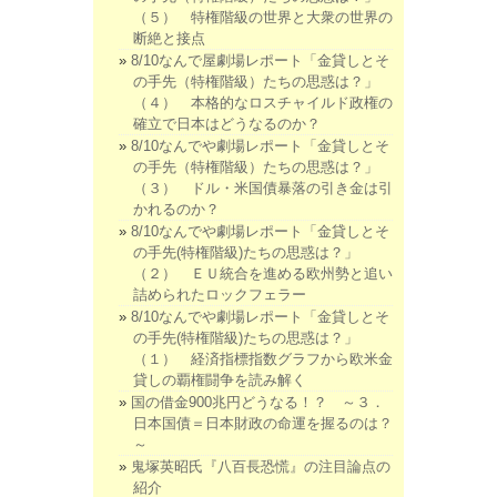
（５） 特権階級の世界と大衆の世界の
断絶と接点
8/10なんで屋劇場レポート「金貸しとそ
の手先（特権階級）たちの思惑は？」
（４） 本格的なロスチャイルド政権の
確立で日本はどうなるのか？
8/10なんでや劇場レポート「金貸しとそ
の手先（特権階級）たちの思惑は？」
（３） ドル・米国債暴落の引き金は引
かれるのか？
8/10なんでや劇場レポート「金貸しとそ
の手先(特権階級)たちの思惑は？」
（２） ＥＵ統合を進める欧州勢と追い
詰められたロックフェラー
8/10なんでや劇場レポート「金貸しとそ
の手先(特権階級)たちの思惑は？」
（１） 経済指標指数グラフから欧米金
貸しの覇権闘争を読み解く
国の借金900兆円どうなる！？ ～３．
日本国債＝日本財政の命運を握るのは？
～
鬼塚英昭氏『八百長恐慌』の注目論点の
紹介