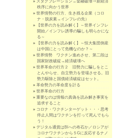
スタグフレーション→金融破壊⇒新経済
秩序に向かう世界
世界情勢の行方、生き残る企業（コロ
ナ・脱炭素→インフレの先）
【世界の力を読み解く】～世界インフレ
開始／インフレ誘導の騙しも明らかにな
る～
【世界の力を読み解く】～恒大集団倒産
は中国にとって危機なのか？～
世界情勢 ワクチン進めさせ、第二段は
国家財政破綻→経済破壊へ
世界革命の行方２ 旧勢力に騙しをとこ
とんやらせ、自立勢力を登場させる。旧
勢力駆除と国債経済破綻はセット。
革命勢力の革命度を計る
世界革命の行方
重要なのは情報の真偽を読み解き事実を
追求すること
コロナ・ワクチンターゲット・・・思考
停止人間はワクチンを打って死んでもら
う！
デジタル通貨はBIへの布石か／ロシアが
コロナワクチンから５Gに反応するナノ