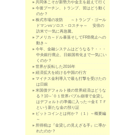
共同体こそが新勢力や金主を超えて行く
今後プーチン、トランプ、習はどう動く
のか？
株式市場の攻防 ～トランプ・ゴール
ドマンvsソロス・ロスチャ～ 安倍の
訪米で一気に再急騰。
アメリカ～ドル暴落そしてFRB廃止への
動き～
今年、金融システムはどうなる？・・・
中央銀行廃止、日銀国有化まで一気にい
くのか？
世界が反転した2016年
経済拡大を続ける中国の行方
マイナス金利導入で最も打撃を受けたの
は日銀
米国債デフォルト後の世界経済はどうな
る？10～’０１世界バブル崩壊で金貸し
はデフォルトの準備に入った⇒金ＥＴＦ
という新たな金の預り証
ビットコインとは何か？（１）～概要編
～
所得税は『金貸しの見えざる手』に導か
れたのか？