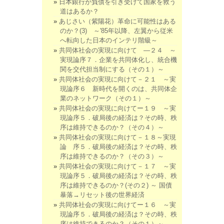
日本銀行が負債を引き受けて国家を救う
道はあるか？
あじさい（紫陽花）革命に可能性はある
のか？(3) ～'85年以降、左翼から従米
へ転向した日本のインテリ階級～
共同体社会の実現に向けて ―２４ ～
実現論序７．企業を共同体化し、統合機
関を交代担当制にする（その１）～
共同体社会の実現に向けて－２１ ～実
現論序６ 新時代を開くのは、共同体企
業のネットワーク（その１）～
共同体社会の実現に向けてー１９ ～実
現論序５．破局後の経済は？その時、秩
序は維持できるのか？（その４）～
共同体社会の実現に向けて－１８～実現
論 序５．破局後の経済は？その時、秩
序は維持できるのか？（その３）～
共同体社会の実現に向けて－１７ ～実
現論序５．破局後の経済は？その時、秩
序は維持できるのか？(その２) ～ 国債
暴落→リセット後の世界経済
共同体社会の実現に向けてー１６ ～実
現論序５．破局後の経済は？その時、秩
序は維持できるのか？（その１）～