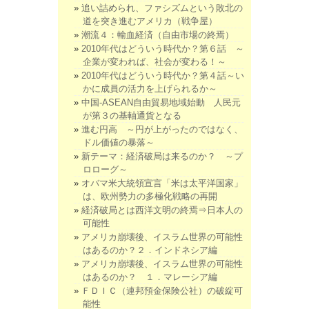
追い詰められ、ファシズムという敗北の
道を突き進むアメリカ（戦争屋）
潮流４：輸血経済（自由市場の終焉）
2010年代はどういう時代か？第６話 ～
企業が変われば、社会が変わる！～
2010年代はどういう時代か？第４話～い
かに成員の活力を上げられるか～
中国-ASEAN自由貿易地域始動 人民元
が第３の基軸通貨となる
進む円高 ～円が上がったのではなく、
ドル価値の暴落～
新テーマ：経済破局は来るのか？ ～プ
ロローグ～
オバマ米大統領宣言「米は太平洋国家」
は、欧州勢力の多極化戦略の再開
経済破局とは西洋文明の終焉⇒日本人の
可能性
アメリカ崩壊後、イスラム世界の可能性
はあるのか？２．インドネシア編
アメリカ崩壊後、イスラム世界の可能性
はあるのか？ １．マレーシア編
ＦＤＩＣ（連邦預金保険公社）の破綻可
能性