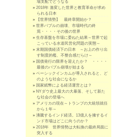
場支配でどうなる
2018年 激変した世界と教育革命が求め
られる日本
【世界情勢】 最終章開始か？
世界バブルの崩壊、市場時代の終
焉・・・・その後の世界
生存基盤を市場に委ねた結果～世界で起
こっている水道民営化問題の実態～
末期国債経済下の日本 ～お上の作り出
す制度的檻、不整合感だらけ～
国債発行の限界を迎えたか？ ・・・・
最後のバブル崩壊が始まる
ベーシックインカムが導入されると、ど
のような社会になるか
国家紙幣による経済運営とは？
NYダウ史上最大の大暴落、そして新た
な社会の登場へ
アメリカの現在～トランプの大統領就任
から１年～
沸騰するインド経済。13億人を擁するイ
ンド市場はどこに向うのか？
2018年 世界情勢は大転換の最終局面に
突入する