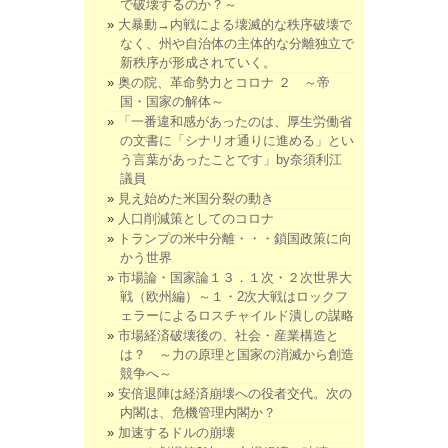
で破壊するのか？～
大暴動→内戦による壊滅的な秩序破壊で
なく、州や自治体の主体的な分離独立で
新秩序が形成されていく。
奥の院、革命勢力とコロナ ２ ～帝
国・国家の解体～
「一番違和感があったのは、厚生労働省
の文書に「シナリオ通りに進める」とい
う言葉があったことです」by奈須利江
議員
見え始めた米国分裂の動き
人口削減策としてのコロナ
トランプの米中分離・・・鎖国政策に向
かう世界
市場論・国家論１３．１次・２次世界大
戦（欧州編）～１・2次大戦はロックフ
ェラーによるロスチャイルド潰しの謀略
市場経済破壊後の、社会・産業構造と
は？ ～力の原理と国家の消滅から創造
競争へ～
安倍退陣は経済崩壊への役者交代。次の
内閣は、危機管理内閣か？
加速するドルの崩壊