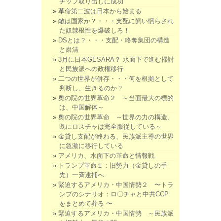
チップ取り出しに成功
革命第二波は日本から始まる
敵は国家か？・・・支配に飼い慣らされ
た奴隷根性を爆破しろ！
DSとは？・・・支配・略奪集団の構造
と粛清
3月に日本GESARA？ 水面下で進む掃討
と民族派への政権移行
二つの世界が併存・・・何を根拠として
判断し、生きるのか？
奥の院の世界革命２ ～当面最大の標的
は、中国解体～
奥の院の世界革命 ～世界の力の構造、
既にロスチャは完全服従している～
金貸し支配が終わる、民族派主導の世界
に急激に移行している
アメリカ、水面下の革命と情報戦
トランプ革命１：旧勢力（金貸しの手
先）一斉逮捕へ
緊迫するアメリカ・中国情勢２ 〜トラ
ンプのシナリオ：ロ〇チャと中共CCP
をまとめて葬る 〜
緊迫するアメリカ・中国情勢 ～民族派