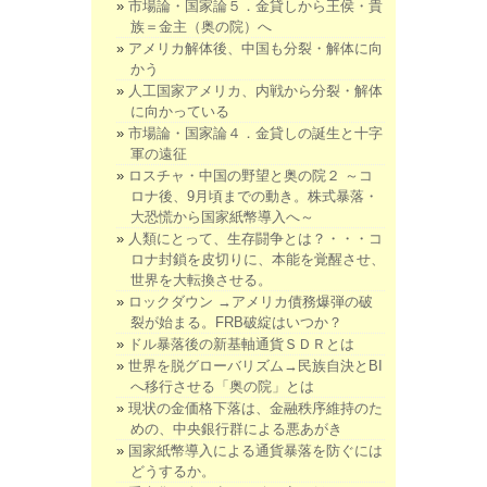
市場論・国家論５．金貸しから王侯・貴
族＝金主（奥の院）へ
アメリカ解体後、中国も分裂・解体に向
かう
人工国家アメリカ、内戦から分裂・解体
に向かっている
市場論・国家論４．金貸しの誕生と十字
軍の遠征
ロスチャ・中国の野望と奥の院２ ～コ
ロナ後、9月頃までの動き。株式暴落・
大恐慌から国家紙幣導入へ～
人類にとって、生存闘争とは？・・・コ
ロナ封鎖を皮切りに、本能を覚醒させ、
世界を大転換させる。
ロックダウン →アメリカ債務爆弾の破
裂が始まる。FRB破綻はいつか？
ドル暴落後の新基軸通貨ＳＤＲとは
世界を脱グローバリズム→民族自決とBI
へ移行させる「奥の院」とは
現状の金価格下落は、金融秩序維持のた
めの、中央銀行群による悪あがき
国家紙幣導入による通貨暴落を防ぐには
どうするか。