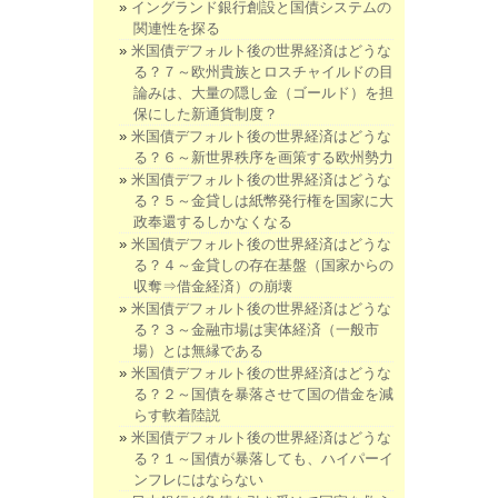
イングランド銀行創設と国債システムの
関連性を探る
米国債デフォルト後の世界経済はどうな
る？７～欧州貴族とロスチャイルドの目
論みは、大量の隠し金（ゴールド）を担
保にした新通貨制度？
米国債デフォルト後の世界経済はどうな
る？６～新世界秩序を画策する欧州勢力
米国債デフォルト後の世界経済はどうな
る？５～金貸しは紙幣発行権を国家に大
政奉還するしかなくなる
米国債デフォルト後の世界経済はどうな
る？４～金貸しの存在基盤（国家からの
収奪⇒借金経済）の崩壊
米国債デフォルト後の世界経済はどうな
る？３～金融市場は実体経済（一般市
場）とは無縁である
米国債デフォルト後の世界経済はどうな
る？２～国債を暴落させて国の借金を減
らす軟着陸説
米国債デフォルト後の世界経済はどうな
る？１～国債が暴落しても、ハイパーイ
ンフレにはならない