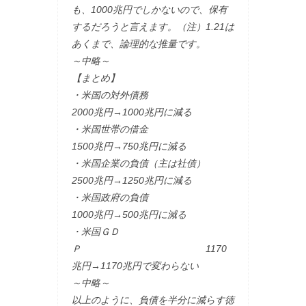
も、1000兆円でしかないので、保有
するだろうと言えます。（注）1.21は
あくまで、論理的な推量です。
～中略～
【まとめ】
・米国の対外債務
2000兆円→1000兆円に減る
・米国世帯の借金
1500兆円→750兆円に減る
・米国企業の負債（主は社債）
2500兆円→1250兆円に減る
・米国政府の負債
1000兆円→500兆円に減る
・米国ＧＤ
Ｐ 1170
兆円→1170兆円で変わらない
～中略～
以上のように、負債を半分に減らす徳