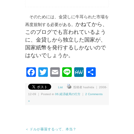
そのためには、金貸しに牛耳られた市場を
かねてから、
再度規制する必要がある。
このブログでも言われているよう
に、金貸しから独立した国家が、
国家紙幣を発行するしかないので
はないでしょうか。
Facebook
Twitter
Email
Line
MeWe
共
有
List
投稿者 hashida ｜ 2008-
12-09 ｜ Posted in
06.経済破局の行方
｜
2 Comments
»
＜ ドルが暴落するって、本当？