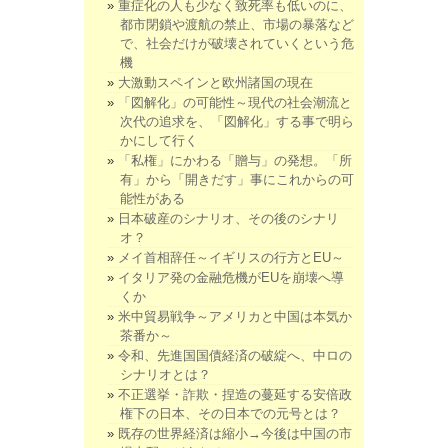
重症化の人も少なく致死率も低いのに、
都市閉鎖や渡航の禁止、市場の暴落など
で、社会だけが破壊されていくという危
機
大激動スペインと欧州諸国の現在
「図解化」の可能性～現代の社会潮流と
次代の追求を、「図解化」する事で明ら
かにして行く
「私権」にかわる「贈与」の発想。「所
有」から「開きだす」事にこれからの可
能性がある
日本破産のシナリオ、その後のシナリ
オ？
メイ首相辞任～イギリスの行方とEU～
イタリア発の金融危機がEUを崩壊へ導
くか
米中貿易戦争～アメリカと中国は本気か
茶番か～
令和、先進国国債経済の破綻へ、中ロの
シナリオとは？
不正選挙・詐欺・捏造の蔓延する安倍政
権下の日本、その日本での元号とは？
既存の世界経済は縮小→今後は中国の市