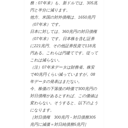
務：07年末）も、新ドルでは、305兆
円と半分に減ります。
他方、米国の対外債権は、1650兆円
（07年末）です。
日本に対しては、360兆円の対日債権
（07年末）です。日本株を含む証券
に221兆円、その他証券投資で118兆
円ある。これらは円建てです。従って
これは減らない。
（注）07年末データは財務省。株安
で40兆円くらい減っていますが。08
年データの発表はまだない。
今、株価の下落後の時価で300兆円の
対日債権があるとすれば、この価値は
変わらない。そうすると、以下のよう
になります。
［対日債権 300兆円－対日債務305
兆円に減価＝対日純債務5兆円］