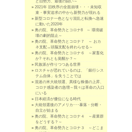
と旧勢力、最後の闘い～
2021年 旧秩序の全面崩壊・・・未知収
束・事実追求の中から新勢力が現れる
新型コロナ一色となり混乱と転換へ急速
に動いた2020年
奥の院、革命勢力とコロナ8 ～ 環境破
壊の劇的阻止～
奥の院、革命勢力とコロナ７ ～ おカ
ネ支配→頭脳支配を終わらせる～
奥の院、革命勢力とコロナ６ ～家畜化
か? それとも覚醒か？～
民族派が作りつつある世界
ロスチャが恐れているのは、「銀行シス
テム自体」を失うことでは
混迷の米大統領選、異様な株価の上昇、
コロナ感染者の急増～我々は革命の入口
にいる
日本経済が優位になる時代
大統領選後のアメリカ･･･暴落・分断・
自立が始まる
奥の院、革命勢力とコロナ４ ～産業群
をどうする？～
奥の院、革命勢力とコロナ３ ～どこま