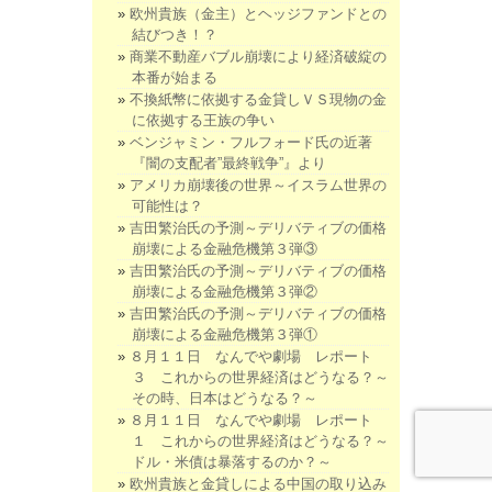
欧州貴族（金主）とヘッジファンドとの
結びつき！？
商業不動産バブル崩壊により経済破綻の
本番が始まる
不換紙幣に依拠する金貸しＶＳ現物の金
に依拠する王族の争い
ベンジャミン・フルフォード氏の近著
『闇の支配者”最終戦争”』より
アメリカ崩壊後の世界～イスラム世界の
可能性は？
吉田繁治氏の予測～デリバティブの価格
崩壊による金融危機第３弾③
吉田繁治氏の予測～デリバティブの価格
崩壊による金融危機第３弾②
吉田繁治氏の予測～デリバティブの価格
崩壊による金融危機第３弾①
８月１１日 なんでや劇場 レポート
３ これからの世界経済はどうなる？～
その時、日本はどうなる？～
８月１１日 なんでや劇場 レポート
１ これからの世界経済はどうなる？～
ドル・米債は暴落するのか？～
欧州貴族と金貸しによる中国の取り込み