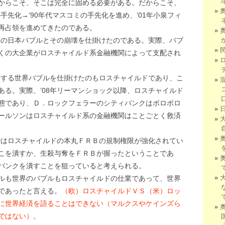
からこそ、そこは完全に固める必要がある。だからこそ、
手先化→’90年代マスコミの手先化を進め、’01年小泉フィ
再占領を進めてきたのである。
後半の日本バブルとその崩壊を仕掛けたのである。実際、バブ
くの大企業がロスチャイルド系金融機関によって支配され
めとする世界バブルを仕掛けたのもロスチャイルドであり、こ
ある。実際、’08年リーマンショック以降、ロスチャイルド
態であり、Ｄ．ロックフェラーのシティバンクはボロボロ
ールソンはロスチャイルド系の金融機関はことごとく救済
案ではロスチャイルドの本丸ＦＲＢの規制権限が強化されてい
こを潰すか、生殺与奪をＦＲＢが握ったということであ
バンクを潰すことを狙っていると考えられる。
ルも世界のバブルもロスチャイルドの仕業であって、世界
であったと言える。
（欧）ロスチャイルドＶＳ（米）ロッ
に世界経済を語ることはできない（マルクスやケインズら
ではない）。