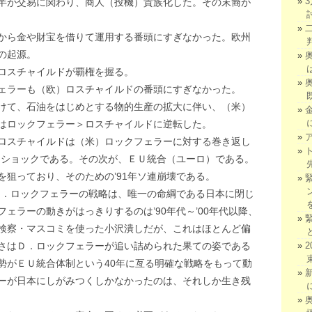
半が交易に関わり、商人（投機）貴族化した。その末裔が
から金や財宝を借りて運用する番頭にすぎなかった。欧州
の起源。
ロスチャイルドが覇権を握る。
ェラーも（欧）ロスチャイルドの番頭にすぎなかった。
けて、石油をはじめとする物的生産の拡大に伴い、（米）
はロックフェラー＞ロスチャイルドに逆転した。
ロスチャイルドは（米）ロックフェラーに対する巻き返し
石油ショックである。その次が、ＥＵ統合（ユーロ）である。
狙っており、そのための’91年ソ連崩壊である。
のＤ．ロックフェラーの戦略は、唯一の命綱である日本に閉じ
ェラーの動きがはっきりするのは’90年代～’00年代以降、
検察・マスコミを使った小沢潰しだが、これはほとんど偏
さはＤ．ロックフェラーが追い詰められた果ての姿である
勢がＥＵ統合体制という40年に亙る明確な戦略をもって動
ーが日本にしがみつくしかなかったのは、それしか生き残