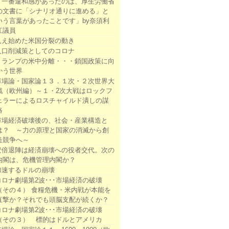
「一番違和感があったのは、厚生労働省
の文書に「シナリオ通りに進める」と
いう言葉があったことです」by奈須利
江議員
見え始めた米国分裂の動き
人口削減策としてのコロナ
トランプの米中分離・・・鎖国政策に向
かう世界
市場論・国家論１３．１次・２次世界大
戦（欧州編）～１・2次大戦はロックフ
ェラーによるロスチャイルド潰しの謀
略
市場経済破壊後の、社会・産業構造と
は？ ～力の原理と国家の消滅から創
造競争へ～
安倍退陣は経済崩壊への役者交代。次の
内閣は、危機管理内閣か？
加速するドルの崩壊
コロナ劇場第2波･･･市場経済の破壊
（その４） 食糧危機・米内戦が本能を
直撃か？それでも頭脳支配が続くか？
コロナ劇場第2波･･･市場経済の破壊
（その３） 標的はドルとアメリカ