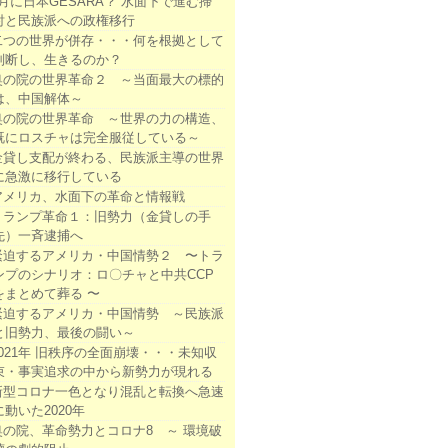
3月に日本GESARA？ 水面下で進む掃
討と民族派への政権移行
二つの世界が併存・・・何を根拠として
判断し、生きるのか？
奥の院の世界革命２ ～当面最大の標的
は、中国解体～
奥の院の世界革命 ～世界の力の構造、
既にロスチャは完全服従している～
金貸し支配が終わる、民族派主導の世界
に急激に移行している
アメリカ、水面下の革命と情報戦
トランプ革命１：旧勢力（金貸しの手
先）一斉逮捕へ
緊迫するアメリカ・中国情勢２ 〜トラ
ンプのシナリオ：ロ〇チャと中共CCP
をまとめて葬る 〜
緊迫するアメリカ・中国情勢 ～民族派
と旧勢力、最後の闘い～
2021年 旧秩序の全面崩壊・・・未知収
束・事実追求の中から新勢力が現れる
新型コロナ一色となり混乱と転換へ急速
に動いた2020年
奥の院、革命勢力とコロナ8 ～ 環境破