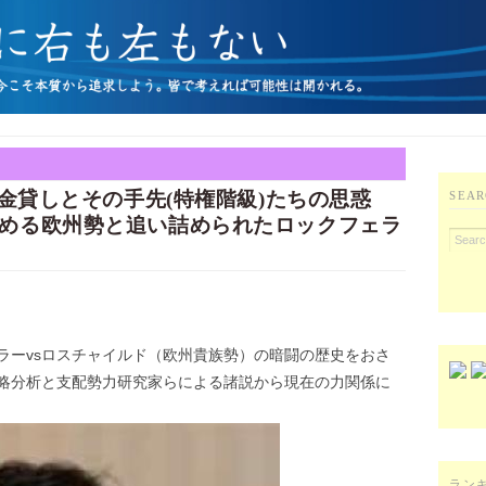
「金貸しとその手先(特権階級)たちの思惑
SEAR
める欧州勢と追い詰められたロックフェラ
ラーvsロスチャイルド（欧州貴族勢）の暗闘の歴史をおさ
略分析と支配勢力研究家らによる諸説から現在の力関係に
ラン