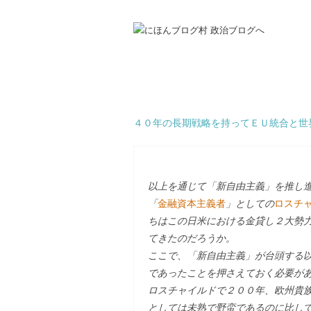
４０年の長期戦略を持ってＥＵ統合と世
以上を通じて「新自由主義」を推し
「
金融資本主義者
」としての
ロスチ
ちはこの日米における金貸し２大勢
てきたのだろうか。
ここで、「新自由主義」が台頭する
であったことを押さえておく必要が
ロスチャイルドで２００年、欧州貴
としては未熟で野蛮であるのに比し