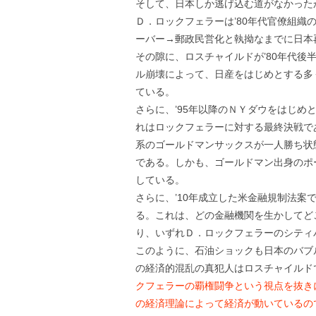
そして、日本しか逃げ込む道がなかった
Ｄ．ロックフェラーは’80年代官僚組織の
ーバー→郵政民営化と執拗なまでに日本
その隙に、ロスチャイルドが’80年代
ル崩壊によって、日産をはじめとする多
ている。
さらに、’95年以降のＮＹダウをはじ
れはロックフェラーに対する最終決戦で
系のゴールドマンサックスが一人勝ち状
である。しかも、ゴールドマン出身のポ
している。
さらに、’10年成立した米金融規制法
る。これは、どの金融機関を生かしてど
り、いずれＤ．ロックフェラーのシティ
このように、石油ショックも日本のバブ
の経済的混乱の真犯人はロスチャイルド
クフェラーの覇権闘争という視点を抜き
の経済理論によって経済が動いているの