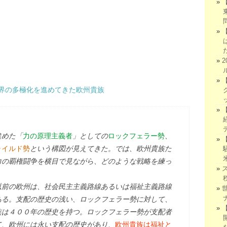
界の多極化を進めてきた欧州貴族
進めた「
力の原理主義者
」としての
ロックフェラー勢
、
ャイルド勢
という構図が見えてきた。では、欧州貴族た
力の覇権闘争を横目で見ながら、どのような戦略を練っ
以前の欧州は、社会民主主義路線あるいは福祉主義路線
ある。支配の歴史の浅い、ロックフェラー勢に対して、
族は４００年の歴史を持つ。ロックフェラー勢が支配者
て、欧州には永い支配の歴史があり、
欧州貴族は福祉と