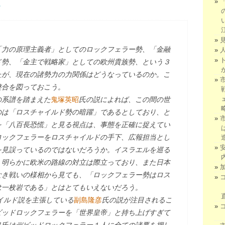
。
「力の原理主義者」としてのロックフェラー勢、「金融
ド勢、「金主で戦略家」としての欧州貴族勢、という３
たが、現在の諸勢力の力関係はどうなっているのか。こ
整合を図っておこう。
の系譜を踏まえた
鬼塚英昭
氏の説によれば、この間の世
のは「ロスチャイルド勢の暗躍」であるとしており、と
を「八百長恐慌」と見る視点は、事態を正確に捉えてい
ロックフェラーをロスチャイルドの手下、広報担当とし
を見誤っているのではないだろうか。イスラエルを巡る
、明らかに欧米の路線の対立は際立っており、また日本
なき戦いの様相から見ても、「ロックフェラー勢はロス
は一枚岩である」とはとてもいえないだろう。
イルド説を主張している
副島隆彦
氏の説が注目されるこ
ビッドロックフェラーを「世界皇帝」と持ち上げすぎて
島氏はデビッドロックフェラー１人に全ての諸悪を押し