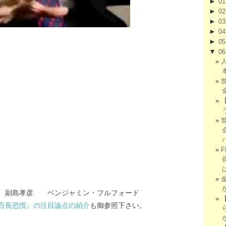
►
0
►
0
►
0
►
0
►
0
▼
0
ンジャミン・フルフォード
百長恐慌』の注目論点の紹介
も御参照下さい。