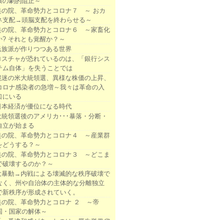
壊の劇的阻止～
奥の院、革命勢力とコロナ７ ～ おカ
ネ支配→頭脳支配を終わらせる～
奥の院、革命勢力とコロナ６ ～家畜化
か? それとも覚醒か？～
民族派が作りつつある世界
ロスチャが恐れているのは、「銀行シス
テム自体」を失うことでは
混迷の米大統領選、異様な株価の上昇、
コロナ感染者の急増～我々は革命の入
口にいる
日本経済が優位になる時代
大統領選後のアメリカ･･･暴落・分断・
自立が始まる
奥の院、革命勢力とコロナ４ ～産業群
をどうする？～
奥の院、革命勢力とコロナ３ ～どこま
で破壊するのか？～
大暴動→内戦による壊滅的な秩序破壊で
なく、州や自治体の主体的な分離独立
で新秩序が形成されていく。
奥の院、革命勢力とコロナ ２ ～帝
国・国家の解体～