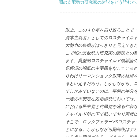
闇の支配勢力研究家の諸説をどう読むか
以上、この４０年を振り返ることで
資本主義者」としてのロスチャイル
大勢力の特徴がはっきりと見えてき
こで闇の支配勢力研究家の諸説との
まず、典型的ロスチャイルド陰謀論
界経済の混乱の主要因をなしている
りわけリーマンショック以降の経済
るといえるだろう。しかしながら、
てしかみていないのは、事態の半分
一連の不安定な政治情勢においては
における民主党と自民党を巡る仁義
チャイルド勢の下で動いており両者
そこで、ロックフェラーVSロスチャ
とになる。しかしながら副島説はデ
いる点に問題がある。どうやら、副