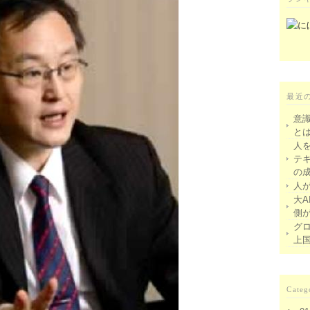
最近
意
と
人
テ
の
人
大A
側
グ
上
Categ