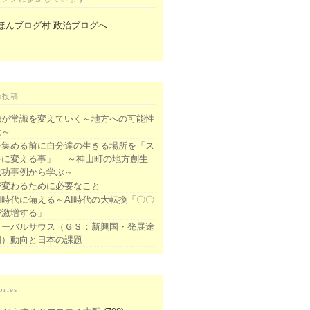
の投稿
識が常識を変えていく～地方への可能性
は～
を集める前に自分達の生きる場所を「ス
キに変える事」 ～神山町の地方創生
成功事例から学ぶ～
が変わるために必要なこと
I時代に備える～AI時代の大転換「〇〇
が激増する」
ローバルサウス（ＧＳ：新興国・発展途
国）動向と日本の課題
ories