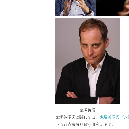
鬼塚英昭 副島孝彦 ベ
鬼塚英昭氏に関しては、
鬼塚英昭氏『八
いつも応援有り難う御座います。