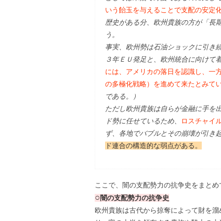
いう飴玉を与えることで支配の安定
歴史がある分、欧州貴族の方が「長
う。
事実、欧州勢は石油ショックに引き続
３年ＥＵ発足と、欧州統合に向けて
には、アメリカの落日を認識し、一方
の多極化戦略）を進めて来たとみて
である。）
ただし欧州貴族は自らが金融に手を
ド勢に任せているため、
ロスチャイ
ず、各地でバブルとその崩壊が引き
ド連合の構造的な弱点がある。
ここで、闇の支配勢力の抗争史をまとめ
○
闇の支配勢力の抗争史
欧州貴族は古代から掠奪によって財を溜