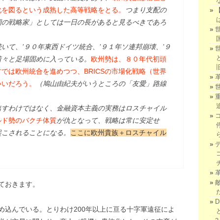
化を図るという成熟した高等戦略をとる。
つまり支配の
期の戦略家」としては一日の長があると見るべきであろ
いて、’９０年東西ドイツ統合、’９１年ソ連邦崩壊、’９
着々と足場固めに入っている。
欧州勢は、８０年代初頭
では欧州統合を進めつつ、BRICSの市場化戦略（世界
いいだろう。
（鳩山由紀夫がいうところの「友愛」路線
出すわけではなく、金融資本主義の実務はロスチャイル
ルド勢のバクチ体質
が仇となって、戦略は常に安定せ
起こされることになる。
ここに欧州貴族＋ロスチャイル
ておきます。
め込んでいる。とりわけ200年以上に亘る十字軍遠征によ