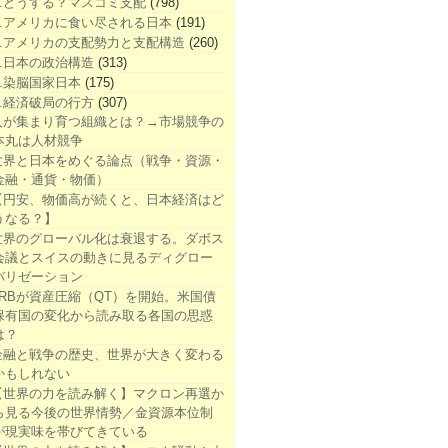
1.どうする？マスコミ支配
(798)
2.アメリカに食い尽される日本
(191)
3.アメリカの支配勢力と支配構造
(260)
4.日本の政治構造
(313)
5.染脳国家日本
(175)
6.経済破局の行方
(307)
人が集まり育つ組織とは？→市場競争の
本丸は人材競争
世界と日本をめぐる論点（戦争・資源・
金融・通貨・物価）
【円安、物価高が続くと、日本経済はど
うなる？】
世界のグローバル化は衰退する。ダボス
会議とスイスの動きに見るディグロー
バリゼーション
FRBが資産圧縮（QT）を開始。米国債
保有国の変化から読み取る各国の思惑
は？
金融と戦争の歴史、世界が大きく変わる
かもしれない
【世界の力を読み解く】マクロン再選か
ら見る今後の世界情勢／金資源本位制
が現実味を帯びてきている