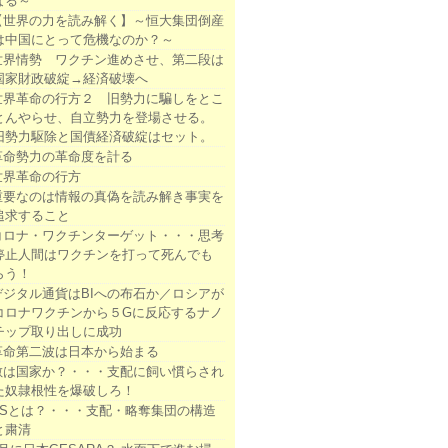
なる～
【世界の力を読み解く】～恒大集団倒産
は中国にとって危機なのか？～
世界情勢 ワクチン進めさせ、第二段は
国家財政破綻→経済破壊へ
世界革命の行方２ 旧勢力に騙しをとこ
とんやらせ、自立勢力を登場させる。
旧勢力駆除と国債経済破綻はセット。
革命勢力の革命度を計る
世界革命の行方
重要なのは情報の真偽を読み解き事実を
追求すること
コロナ・ワクチンターゲット・・・思考
停止人間はワクチンを打って死んでも
らう！
デジタル通貨はBIへの布石か／ロシアが
コロナワクチンから５Gに反応するナノ
チップ取り出しに成功
革命第二波は日本から始まる
敵は国家か？・・・支配に飼い慣らされ
た奴隷根性を爆破しろ！
DSとは？・・・支配・略奪集団の構造
と粛清