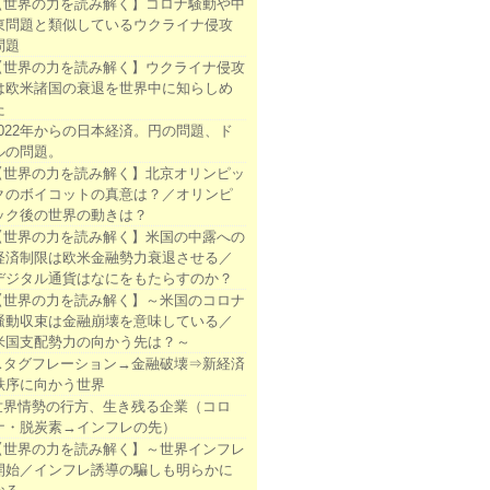
【世界の力を読み解く】コロナ騒動や中
東問題と類似しているウクライナ侵攻
問題
【世界の力を読み解く】ウクライナ侵攻
は欧米諸国の衰退を世界中に知らしめ
た
2022年からの日本経済。円の問題、ド
ルの問題。
【世界の力を読み解く】北京オリンピッ
クのボイコットの真意は？／オリンピ
ック後の世界の動きは？
【世界の力を読み解く】米国の中露への
経済制限は欧米金融勢力衰退させる／
デジタル通貨はなにをもたらすのか？
【世界の力を読み解く】～米国のコロナ
騒動収束は金融崩壊を意味している／
米国支配勢力の向かう先は？～
スタグフレーション→金融破壊⇒新経済
秩序に向かう世界
世界情勢の行方、生き残る企業（コロ
ナ・脱炭素→インフレの先）
【世界の力を読み解く】～世界インフレ
開始／インフレ誘導の騙しも明らかに