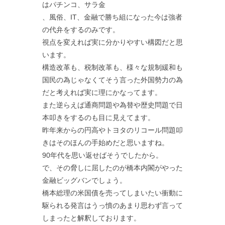
はパチンコ、サラ金
、風俗、IT、金融で勝ち組になった今は強者
の代弁をするのみです。
視点を変えれば実に分かりやすい構図だと思
います。
構造改革も、税制改革も、様々な規制緩和も
国民の為じゃなくてそう言った外国勢力の為
だと考えれば実に理にかなってます。
また逆らえば通商問題や為替や歴史問題で日
本叩きをするのも目に見えてます。
昨年来からの円高やトヨタのリコール問題叩
きはそのほんの手始めだと思いますね。
90年代を思い返せばそうでしたから。
で、その脅しに屈したのが橋本内閣がやった
金融ビッグバンでしょう。
橋本総理の米国債を売ってしまいたい衝動に
駆られる発言はうっ憤のあまり思わず言って
しまったと解釈しております。