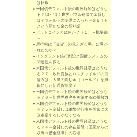
は日銀
米国債デフォルト後の世界経済はどうな
る？10～’０１世界バブル崩壊で金貸し
はデフォルトの準備に入った⇒金ＥＴＦ
という新たな金の預り証
ビットコインとは何か？（１）～概要編
～
所得税は『金貸しの見えざる手』に導か
れたのか？
イングランド銀行創設と国債システムの
関連性を探る
米国債デフォルト後の世界経済はどうな
る？７～欧州貴族とロスチャイルドの目
論みは、大量の隠し金（ゴールド）を担
保にした新通貨制度？
米国債デフォルト後の世界経済はどうな
る？６～新世界秩序を画策する欧州勢力
米国債デフォルト後の世界経済はどうな
る？５～金貸しは紙幣発行権を国家に大
政奉還するしかなくなる
米国債デフォルト後の世界経済はどうな
る？４～金貸しの存在基盤（国家からの
収奪⇒借金経済）の崩壊