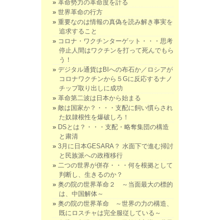
革命勢力の革命度を計る
世界革命の行方
重要なのは情報の真偽を読み解き事実を
追求すること
コロナ・ワクチンターゲット・・・思考
停止人間はワクチンを打って死んでもら
う！
デジタル通貨はBIへの布石か／ロシアが
コロナワクチンから５Gに反応するナノ
チップ取り出しに成功
革命第二波は日本から始まる
敵は国家か？・・・支配に飼い慣らされ
た奴隷根性を爆破しろ！
DSとは？・・・支配・略奪集団の構造
と粛清
3月に日本GESARA？ 水面下で進む掃討
と民族派への政権移行
二つの世界が併存・・・何を根拠として
判断し、生きるのか？
奥の院の世界革命２ ～当面最大の標的
は、中国解体～
奥の院の世界革命 ～世界の力の構造、
既にロスチャは完全服従している～