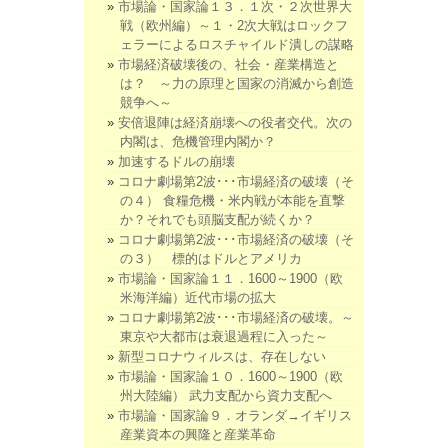
市場論・国家論１３．１次・２次世界大
戦（欧州編）～１・2次大戦はロックフ
ェラーによるロスチャイルド潰しの謀略
市場経済破壊後の、社会・産業構造と
は？ ～力の原理と国家の消滅から創造
競争へ～
安倍退陣は経済崩壊への役者交代。次の
内閣は、危機管理内閣か？
加速するドルの崩壊
コロナ劇場第2波･･･市場経済の破壊（そ
の４） 食糧危機・米内戦が本能を直撃
か？それでも頭脳支配が続くか？
コロナ劇場第2波･･･市場経済の破壊（そ
の３） 標的はドルとアメリカ
市場論・国家論１１．1600～1900（欧
米海洋編）近代市場の拡大
コロナ劇場第2波･･･市場経済の破壊。～
東京や大都市は衰退過程に入った～
新型コロナウィルスは、存在しない
市場論・国家論１０．1600～1900（欧
州大陸編） 武力支配から資力支配へ
市場論・国家論９．オランダ→イギリス
産業資本の興隆と産業革命