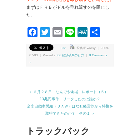
まずはＦＲＢがドルを垂れ流すのを阻止し
た。
Facebook
Twitter
Email
Line
MeWe
共
有
List
投稿者 wacky ｜ 2009-
07-03 ｜ Posted in
06.経済破局の行方
｜
8 Comments
»
＜ ６月２８日 なんでや劇場 レポート（５）
13兆円事件、リークしたのは誰か？
全米自動車労組（ＵＡＷ）はなぜ経営側から特権を
取得できたのか？ その１ ＞
トラックバック