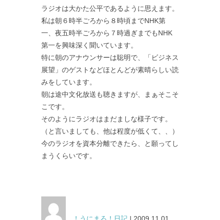
ラジオは大かた公平であるように思えます。
私は朝６時半ごろから８時頃までNHK第
一、夜五時半ごろから７時過ぎまでもNHK
第一を興味深く聞いています。
特に朝のアナウンサーは聡明で、「ビジネス
展望」のゲストなどほとんどが素晴らしい読
みをしています。
朝は途中文化放送も聴きますが、まぁそこそ
こです。
そのようにラジオはまだましな様子です。
（と言いましても、他は程度が低くて、、）
今のラジオを資本分離できたら、と願ってし
まうくらいです。
！うにまろ！日記
| 2009.11.01