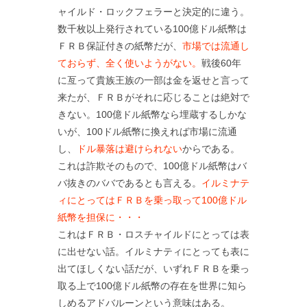
ャイルド・ロックフェラーと決定的に違う。
数千枚以上発行されている100億ドル紙幣は
ＦＲＢ保証付きの紙幣だが、
市場では流通し
ておらず、全く使いようがない。
戦後60年
に亙って貴族王族の一部は金を返せと言って
来たが、ＦＲＢがそれに応じることは絶対で
きない。100億ドル紙幣なら埋蔵するしかな
いが、100ドル紙幣に換えれば市場に流通
し、
ドル暴落は避けられない
からである。
これは詐欺そのもので、100億ドル紙幣はバ
バ抜きのババであるとも言える。
イルミナテ
ィにとってはＦＲＢを乗っ取って100億ドル
紙幣を担保に・・・
これはＦＲＢ・ロスチャイルドにとっては表
に出せない話。イルミナティにとっても表に
出てほしくない話だが、いずれＦＲＢを乗っ
取る上で100億ドル紙幣の存在を世界に知ら
しめるアドバルーンという意味はある。