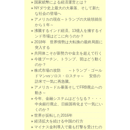
国家紙幣による経済運営とは？
NYダウ史上最大の大暴落、そして新た
な社会の登場へ
アメリカの現在～トランプの大統領就任
から１年～
沸騰するインド経済。13億人を擁するイ
ンド市場はどこに向うのか？
2018年 世界情勢は大転換の最終局面に
突入する
共同体こそが新勢力や金主を超えて行く
今後プーチン、トランプ、習はどう動く
のか？
株式市場の攻防 ～トランプ・ゴール
ドマンvsソロス・ロスチャ～ 安倍の
訪米で一気に再急騰。
アメリカ～ドル暴落そしてFRB廃止への
動き～
今年、金融システムはどうなる？・・・
中央銀行廃止、日銀国有化まで一気にい
くのか？
世界が反転した2016年
経済拡大を続ける中国の行方
マイナス金利導入で最も打撃を受けたの