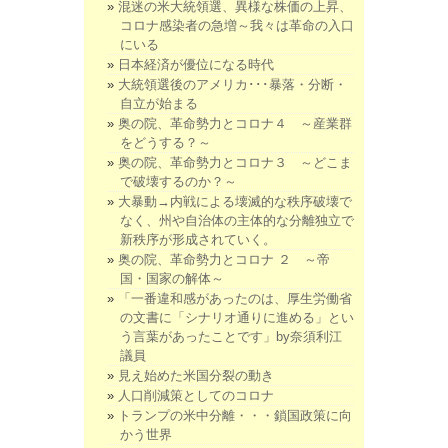
混迷の米大統領選、異様な株価の上昇、
コロナ感染者の急増～我々は革命の入口
にいる
日本経済が優位になる時代
大統領選後のアメリカ･･･暴落・分断・
自立が始まる
奥の院、革命勢力とコロナ４ ～産業群
をどうする？～
奥の院、革命勢力とコロナ３ ～どこま
で破壊するのか？～
大暴動→内戦による壊滅的な秩序破壊で
なく、州や自治体の主体的な分離独立で
新秩序が形成されていく。
奥の院、革命勢力とコロナ ２ ～帝
国・国家の解体～
「一番違和感があったのは、厚生労働省
の文書に「シナリオ通りに進める」とい
う言葉があったことです」by奈須利江
議員
見え始めた米国分裂の動き
人口削減策としてのコロナ
トランプの米中分離・・・鎖国政策に向
かう世界