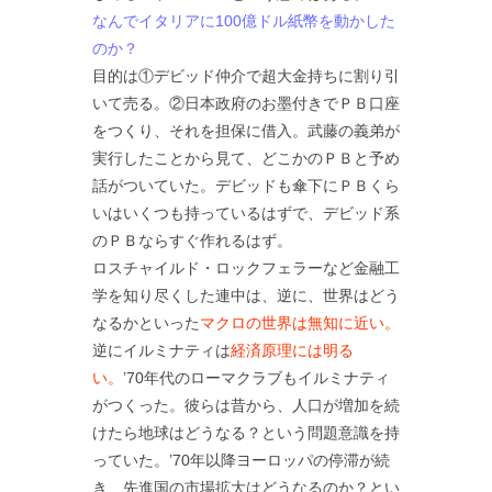
なんでイタリアに100億ドル紙幣を動かした
のか？
目的は①デビッド仲介で超大金持ちに割り引
いて売る。②日本政府のお墨付きでＰＢ口座
をつくり、それを担保に借入。武藤の義弟が
実行したことから見て、どこかのＰＢと予め
話がついていた。デビッドも傘下にＰＢくら
いはいくつも持っているはずで、デビッド系
のＰＢならすぐ作れるはず。
ロスチャイルド・ロックフェラーなど金融工
学を知り尽くした連中は、逆に、世界はどう
なるかといった
マクロの世界は無知に近い。
逆にイルミナティは
経済原理には明る
い。
’70年代のローマクラブもイルミナティ
がつくった。彼らは昔から、人口が増加を続
けたら地球はどうなる？という問題意識を持
っていた。’70年以降ヨーロッパの停滞が続
き、先進国の市場拡大はどうなるのか？とい