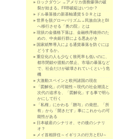
ロックダウン →アメリカ債務爆弾の破
裂が始まる。FRB破綻はいつか？
ドル暴落後の新基軸通貨ＳＤＲとは
世界を脱グローバリズム→民族自決とBI
へ移行させる「奥の院」とは
現状の金価格下落は、金融秩序維持のた
めの、中央銀行群による悪あがき
国家紙幣導入による通貨暴落を防ぐには
どうするか。
重症化の人も少なく致死率も低いのに、
都市閉鎖や渡航の禁止、市場の暴落など
で、社会だけが破壊されていくという危
機
大激動スペインと欧州諸国の現在
「図解化」の可能性～現代の社会潮流と
次代の追求を、「図解化」する事で明ら
かにして行く
「私権」にかわる「贈与」の発想。「所
有」から「開きだす」事にこれからの可
能性がある
日本破産のシナリオ、その後のシナリ
オ？
メイ首相辞任～イギリスの行方とEU～