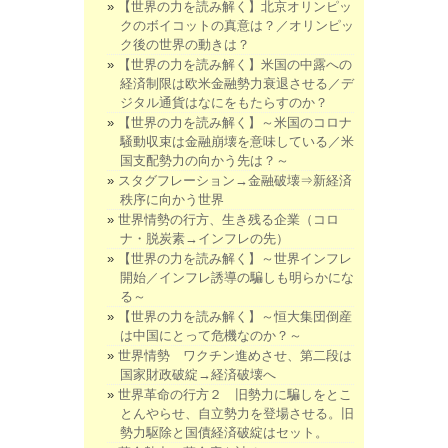
【世界の力を読み解く】北京オリンピッ
クのボイコットの真意は？／オリンピッ
ク後の世界の動きは？
【世界の力を読み解く】米国の中露への
経済制限は欧米金融勢力衰退させる／デ
ジタル通貨はなにをもたらすのか？
【世界の力を読み解く】～米国のコロナ
騒動収束は金融崩壊を意味している／米
国支配勢力の向かう先は？～
スタグフレーション→金融破壊⇒新経済
秩序に向かう世界
世界情勢の行方、生き残る企業（コロ
ナ・脱炭素→インフレの先）
【世界の力を読み解く】～世界インフレ
開始／インフレ誘導の騙しも明らかにな
る～
【世界の力を読み解く】～恒大集団倒産
は中国にとって危機なのか？～
世界情勢 ワクチン進めさせ、第二段は
国家財政破綻→経済破壊へ
世界革命の行方２ 旧勢力に騙しをとこ
とんやらせ、自立勢力を登場させる。旧
勢力駆除と国債経済破綻はセット。