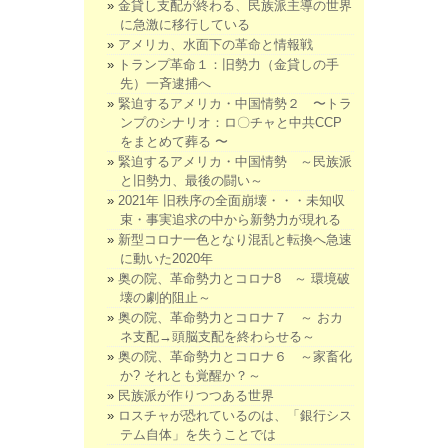
金貸し支配が終わる、民族派主導の世界
に急激に移行している
アメリカ、水面下の革命と情報戦
トランプ革命１：旧勢力（金貸しの手
先）一斉逮捕へ
緊迫するアメリカ・中国情勢２ 〜トラ
ンプのシナリオ：ロ〇チャと中共CCP
をまとめて葬る 〜
緊迫するアメリカ・中国情勢 ～民族派
と旧勢力、最後の闘い～
2021年 旧秩序の全面崩壊・・・未知収
束・事実追求の中から新勢力が現れる
新型コロナ一色となり混乱と転換へ急速
に動いた2020年
奥の院、革命勢力とコロナ8 ～ 環境破
壊の劇的阻止～
奥の院、革命勢力とコロナ７ ～ おカ
ネ支配→頭脳支配を終わらせる～
奥の院、革命勢力とコロナ６ ～家畜化
か? それとも覚醒か？～
民族派が作りつつある世界
ロスチャが恐れているのは、「銀行シス
テム自体」を失うことでは