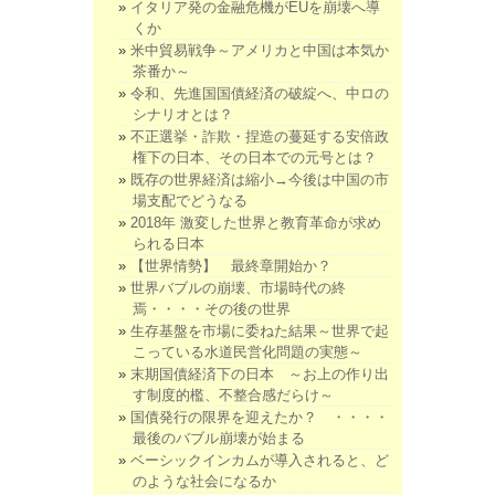
イタリア発の金融危機がEUを崩壊へ導
くか
米中貿易戦争～アメリカと中国は本気か
茶番か～
令和、先進国国債経済の破綻へ、中ロの
シナリオとは？
不正選挙・詐欺・捏造の蔓延する安倍政
権下の日本、その日本での元号とは？
既存の世界経済は縮小→今後は中国の市
場支配でどうなる
2018年 激変した世界と教育革命が求め
られる日本
【世界情勢】 最終章開始か？
世界バブルの崩壊、市場時代の終
焉・・・・その後の世界
生存基盤を市場に委ねた結果～世界で起
こっている水道民営化問題の実態～
末期国債経済下の日本 ～お上の作り出
す制度的檻、不整合感だらけ～
国債発行の限界を迎えたか？ ・・・・
最後のバブル崩壊が始まる
ベーシックインカムが導入されると、ど
のような社会になるか