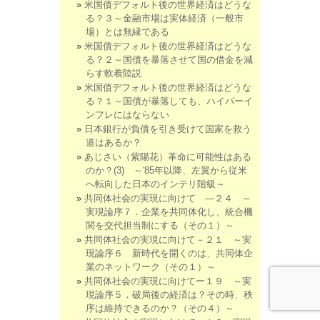
米国債デフォルト後の世界経済はどうな
る？３～金融市場は実体経済（一般市
場）とは無縁である
米国債デフォルト後の世界経済はどうな
る？２～国債を暴落させて国の借金を減
らす軟着陸説
米国債デフォルト後の世界経済はどうな
る？１～国債が暴落しても、ハイパーイ
ンフレにはならない
日本銀行が負債を引き受けて国家を救う
道はあるか？
あじさい（紫陽花）革命に可能性はある
のか？(3) ～'85年以降、左翼から従米
へ転向した日本のインテリ階級～
共同体社会の実現に向けて ―２４ ～
実現論序７．企業を共同体化し、統合機
関を交代担当制にする（その１）～
共同体社会の実現に向けて－２１ ～実
現論序６ 新時代を開くのは、共同体企
業のネットワーク（その１）～
共同体社会の実現に向けてー１９ ～実
現論序５．破局後の経済は？その時、秩
序は維持できるのか？（その４）～