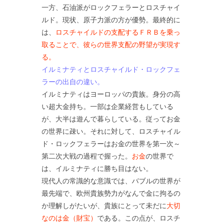
一方、石油派がロックフェラーとロスチャイ
ルド。現状、原子力派の方が優勢。最終的に
は、
ロスチャイルドの支配するＦＲＢを乗っ
取ることで、彼らの世界支配の野望が実現す
る。
イルミナティとロスチャイルド・ロックフェ
ラーの出自の違い。
イルミナティはヨーロッパの貴族。身分の高
い超大金持ち。一部は企業経営もしている
が、大半は遊んで暮らしている。従ってお金
の世界に疎い。それに対して、ロスチャイル
ド・ロックフェラーはお金の世界を第一次～
第二次大戦の過程で握った。
お金
の世界で
は、イルミナティに勝ち目はない。
現代人の常識的な意識では、バブルの世界が
最先端で、欧州貴族勢力がなんで金に拘るの
か理解しがたいが、貴族にとって未だに
大切
なのは金（財宝）
である。この点が、ロスチ