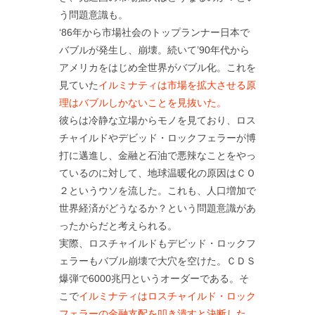
う問題意識も。
‘86年から市場社会のトップランナー日本で
バブルが発生し、崩壊。続いて’90年代から
アメリカをはじめ全世界がバブル化。これを
見ていた
イルミナティは市場を拡大させる原
理はバブルしかないことを見抜いた。
彼らは冷静な立場からモノを見ており、ロス
チャイルドやデビッド・ロックフェラーが博
打に邁進し、金融と石油で悪辣なことをやっ
ているのに対して、地球温暖化の原因はＣＯ
２というウソを流した。これも、人口増加で
世界経済がどうなるか？という問題意識があ
ったからだと考えられる。
実際、ロスチャイルドもデビッド・ロックフ
ェラーもバブル崩壊で大穴を空けた。ＣＤＳ
爆弾で6000兆円というオーダーである。そ
こで
イルミナティはロスチャイルド・ロック
フェラーの金融支配を叩き潰すと決断した。