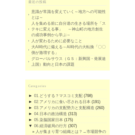
最近の投稿
意識が常識を変えていく～地方への可能性
とは～
人を集める前に自分達の生きる場所を「ス
テキに変える事」 ～神山町の地方創生
の成功事例から学ぶ～
人が変わるために必要なこと
大AI時代に備える～AI時代の大転換「〇〇
側が激増する」
グローバルサウス（ＧＳ：新興国・発展途
上国）動向と日本の課題
Categories
►
01.どうする？マスコミ支配
(798)
►
02.アメリカに食い尽される日本
(191)
►
03.アメリカの支配勢力と支配構造
(260)
►
04.日本の政治構造
(313)
►
05.染脳国家日本
(175)
▼
06.経済破局の行方
(307)
人が集まり育つ組織とは？→市場競争の