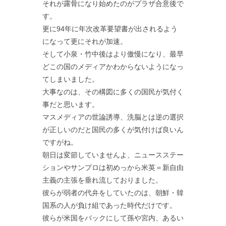
それが露骨になり始めたのがプラザ合意後で
す。
更に94年に年次改革要望書が出されるよう
になって更にそれが加速。
そして小泉・竹中後はより傲慢になり、最早
どこの国のメディアかわからないようになっ
てしまいました。
大事なのは、その構図に多くの国民が気付く
事だと思います。
マスメディアの世論誘導、洗脳とは逆の選択
が正しいのだと国民の多くが気付けば良いん
ですがね。
朝日は変節していませんよ、ニュースステー
ションやサンプロは初めっから米英＝新自由
主義の主張を垂れ流しておりました。
彼らが弱者の代弁をしていたのは、朝鮮・韓
国系の人が負け組であった時代だけです。
彼らが米国をバックにして孫や宮内、あるい