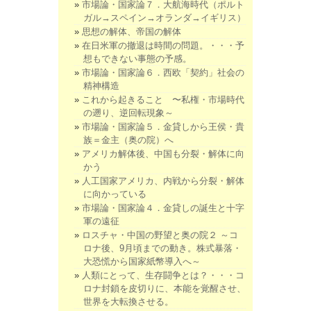
市場論・国家論７．大航海時代（ポルト
ガル→スペイン→オランダ→イギリス）
思想の解体、帝国の解体
在日米軍の撤退は時間の問題。・・・予
想もできない事態の予感。
市場論・国家論６．西欧「契約」社会の
精神構造
これから起きること 〜私権・市場時代
の遡り、逆回転現象～
市場論・国家論５．金貸しから王侯・貴
族＝金主（奥の院）へ
アメリカ解体後、中国も分裂・解体に向
かう
人工国家アメリカ、内戦から分裂・解体
に向かっている
市場論・国家論４．金貸しの誕生と十字
軍の遠征
ロスチャ・中国の野望と奥の院２ ～コ
ロナ後、9月頃までの動き。株式暴落・
大恐慌から国家紙幣導入へ～
人類にとって、生存闘争とは？・・・コ
ロナ封鎖を皮切りに、本能を覚醒させ、
世界を大転換させる。