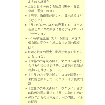
本丸は人材競争
世界と日本をめぐる論点（戦争・資源・
金融・通貨・物価）
【円安、物価高が続くと、日本経済はど
うなる？】
世界のグローバル化は衰退する。ダボス
会議とスイスの動きに見るディグローバ
リゼーション
FRBが資産圧縮（QT）を開始。米国債
保有国の変化から読み取る各国の思惑
は？
金融と戦争の歴史、世界が大きく変わる
かもしれない
【世界の力を読み解く】マクロン再選か
ら見る今後の世界情勢／金資源本位制が
現実味を帯びてきている
【世界の力を読み解く】コロナ騒動や中
東問題と類似しているウクライナ侵攻問
題
【世界の力を読み解く】ウクライナ侵攻
は欧米諸国の衰退を世界中に知らしめた
2022年からの日本経済。円の問題、ドル
の問題。