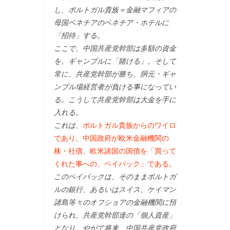
し、ポルトガル貴族＝金融マフィアの
母国ベネチアのベネチア・ホテルに
「招待」する。
ここで、中国共産党幹部は多額の資金
を、ギャンブルに「賭ける」。そして
常に、共産党幹部が勝ち、胴元・ギャ
ンブル場経営者が負ける事になってい
る。こうして共産党幹部は大金を手に
入れる。
これは、
ポルトガル貴族からのワイロ
であり、中国政府が欧米金融機関の
株・社債、欧米諸国の国債を「買って
くれた事への、ペイバック」である。
このペイバックは、そのままポルトガ
ルの銀行、あるいはスイス、ケイマン
諸島等々のオフショアの金融機関に預
けられ、共産党幹部達の「個人資産」
となり、やがて将来、中国共産党政府