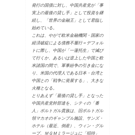
発行の国債に対し、中国共産党が「事
実上の最後の貸し手」として投資を継
続し、「世界の金融王」として君臨し
始めている。
これは、やがて欧米金融機関・国家の
経済破綻による債務不履行＝デフォル
トに際し、中国が「一蓮托生」で滅び
て行くか、あるいは逆上した中国と欧
米諸国の間で、軍事紛争の引き金にな
り、米国の代理人である日本・台湾と
中国との「戦争に発展する」、大きな
火種となる。
とりあえず「最後の貸し手」となった
中国共産党幹部達を、シティの「番
人」ポルトガル貴族は、旧ポルトガル
領マカオのギャンブル施設、サンズ・
ホテル（最近、倒産）、ウィン・グル
ープ、ＭＧＭミラージュに「招待」