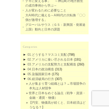
テキに変える事」 ～神山町の地方創生
の成功事例から学ぶ～
人が変わるために必要なこと
大AI時代に備える～AI時代の大転換「〇〇
側が激増する」
グローバルサウス（ＧＳ：新興国・発展途
上国）動向と日本の課題
Categories
►
01.どうする？マスコミ支配
(798)
►
02.アメリカに食い尽される日本
(191)
►
03.アメリカの支配勢力と支配構造
(260)
►
04.日本の政治構造
(313)
►
05.染脳国家日本
(175)
▼
06.経済破局の行方
(307)
人が集まり育つ組織とは？→市場競争の
本丸は人材競争
世界と日本をめぐる論点（戦争・資源・
金融・通貨・物価）
【円安、物価高が続くと、日本経済はど
うなる？】