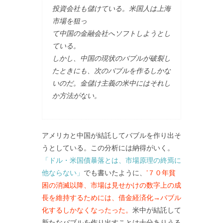
投資会社も儲けている。米国人は上海
市場を狙っ
て中国の金融会社へソフトしようとし
ている。
しかし、中国の現状のバブルが破裂し
たときにも、次のバブルを作るしかな
いのだ。金儲け主義の米中にはそれし
か方法がない。
アメリカと中国が結託してバブルを作り出そ
うとしている。この分析には納得がいく。
「ドル・米国債暴落とは、市場原理の終焉に
他ならない」
でも書いたように、
’７０年貧
困の消滅以降、市場は見せかけの数字上の成
長を維持するためには、借金経済化→バブル
化するしかなくなったった。
米中が結託して
新たなバブルを作り出すことは十分ありうる