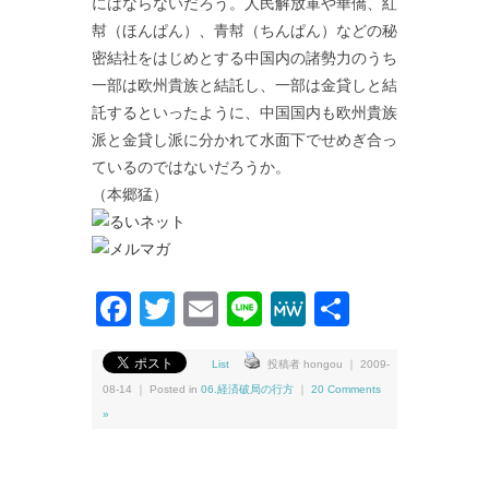
にはならないだろう。人民解放軍や華僑、紅
幇（ほんぱん）、青幇（ちんぱん）などの秘
密結社をはじめとする中国内の諸勢力のうち
一部は欧州貴族と結託し、一部は金貸しと結
託するといったように、中国国内も欧州貴族
派と金貸し派に分かれて水面下でせめぎ合っ
ているのではないだろうか。
（本郷猛）
Facebook
Twitter
Email
Line
MeWe
共
有
List
投稿者 hongou ｜ 2009-
08-14 ｜ Posted in
06.経済破局の行方
｜
20 Comments
»