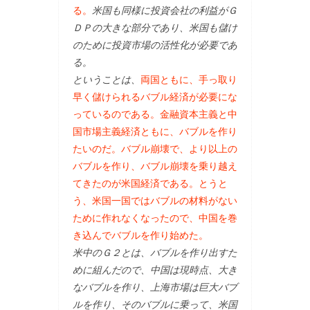
る。
米国も同様に投資会社の利益がＧ
ＤＰの大きな部分であり、米国も儲け
のために投資市場の活性化が必要であ
る。
ということは、
両国ともに、手っ取り
早く儲けられるバブル経済が必要にな
っているのである。金融資本主義と中
国市場主義経済ともに、バブルを作り
たいのだ。バブル崩壊で、より以上の
バブルを作り、バブル崩壊を乗り越え
てきたのが米国経済である。とうと
う、米国一国ではバブルの材料がない
ために作れなくなったので、中国を巻
き込んでバブルを作り始めた。
米中のＧ２とは、バブルを作り出すた
めに組んだので、中国は現時点、大き
なバブルを作り、上海市場は巨大バブ
ルを作り、そのバブルに乗って、米国