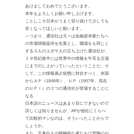
あけましておめでとうございます。
本年もよろしくお願い申し上げます。
ことしこそ日本がうまく切り抜けて少しでも
良くなってほしいと願います。
＞つまり、通信社は元々は金融資本家たちへ
の市場情報提供を生業とし、職場をも同じく
する３人のユダヤ人の立ち上げた通信社が、
１９世紀後半には世界中の情報を牛耳る立場
にまでのし上がっていったということだ。そ
して、この情報寡占状態に対抗すべく、米国
からＡＰ（1848年）、ＵＰ（1907年、現在
のＵＰＩ）の２つの通信社が登場することに
なる
日本語のニュースはあまり目にできないので
詳しくは知りませんが、APが他社にくらべ
て比較的マシなのは、そういったことからで
しょうか。
また、元来白人の積極的な者たちは冒険心が