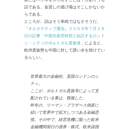
話である。金貸しの逃げ場はそこしかないか
らである。
ところが、話はそう単純ではなさそうだ。
『オルタナティブ通信』２００９年７月２８
日の記事「中国共産党幹部と結託するロンド
ン・シティのポルトガル貴族達」
によると、
欧州貴族勢も中国に対して誘い水を掛けてい
るらしい。
世界最大の金融街、英国ロンドンのシ
ティ。
ここが、ポルトガル貴族等によって支
配されている事は、既報した。
昨年の、リーマン・ブラザース倒産に
続いて世界中で拡大しつつある金融恐
慌。その中で、経営危機に陥った欧米
金融機関発行の債券・株式、欧米諸国