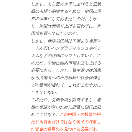
しかし、もし昔の水準に上げると低級
品の市場が崩壊するために、中国は現
在の水準にしておきたいのだ。しか
し、米国は元切り上げを言わずに、米
国債を買ってほしいのだ。
しかし、低級品供給は中国より通貨レ
ートが安いバングラディッシュやベト
ナムなどの諸国にシフトしていく。こ
のため、中国は国内市場を立ち上げる
必要にある。しかし、資本家や政治家
から労働者への所得移転や社会保障な
どの整備が遅れて、これがまだ十分に
できていない。
このため、労働争議が頻発するし、老
後の保証が無いために貯蓄に国民は励
むことになる。
この中国への投資で得
たドル資金だけではなく国民の貯蓄し
た資金の運用先を見つける必要があ