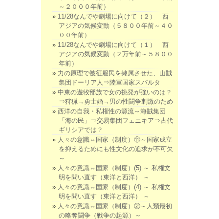
～２０００年前）
11/28なんでや劇場に向けて（２） 西
アジアの気候変動（５８００年前～４０
００年前）
11/28なんでや劇場に向けて（１） 西
アジアの気候変動（２万年前～５８００
年前）
力の原理で被征服民を隷属させた、山賊
集団ドーリア人⇒陸軍国家スパルタ
中東の遊牧部族で女の挑発が強いのは？
⇒狩猟→勇士婚→男の性闘争刺激のため
西洋の自我・私権性の源流～海賊集団
「海の民」⇒交易集団フェニキア⇒古代
ギリシアでは？
人々の意識⇔国家（制度）⑪～国家成立
を抑えるためにも性文化の追求が不可欠
～
人々の意識⇔国家（制度）(5) ～ 私権文
明を問い直す（東洋と西洋） ～
人々の意識⇔国家（制度）(4) ～ 私権文
明を問い直す（東洋と西洋） ～
人々の意識⇔国家（制度）②～人類最初
の略奪闘争（戦争の起源）～