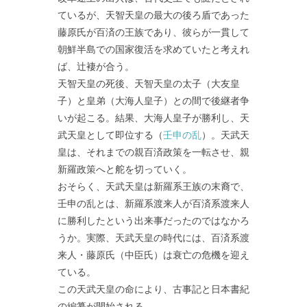
ているが、天智天皇の最大の後ろ盾であった
藤原氏が百済の王族であり、彼らが一貫して
朝鮮半島での国家復活を求めていたと考えれ
ば、辻褄が合う。
天智天皇の死後、天智天皇の太子（大友皇
子）と皇弟（大海人皇子）との間で後継者争
いが起こる。結果、大海人皇子が勝利し、天
武天皇として即位する（
壬申の乱
）。天武天
皇は、それまでの親百済政策を一転させ、親
新羅政策へと舵を切っていく。
おそらく、天武天皇は新羅系王族の末裔で、
壬申の乱とは、新羅系渡来人が百済系渡来人
に勝利したという出来事だったのではなかろ
うか。実際、天武天皇の時代には、百済系渡
来人・藤原氏（中臣氏）は衰亡の危機を迎え
ている。
この天武天皇の命により、古事記と日本書紀
の編纂が開始される。