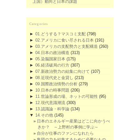
上国）動向と日本の課題
Categories
►
01.どうする？マスコミ支配
(798)
►
02.アメリカに食い尽される日本
(191)
►
03.アメリカの支配勢力と支配構造
(260)
►
04.日本の政治構造
(313)
►
05.染脳国家日本
(175)
►
06.経済破局の行方
(307)
►
07.新政治勢力の結集に向けて
(107)
►
08.近現代史と金貸し
(213)
►
09.国際政治情勢の分析
(279)
►
10.日本の時事問題
(206)
►
11.世論形成の場、ネットの可能性
(95)
►
12.現代意識潮流
(300)
►
13.認識論・科学論
(134)
▼
14.その他
(145)
日本のエネルギー産業はどこに向かうべ
きか？ ～上野村の事例に学ぶ～
自分が仕事のファンになれたら
集団の力を結集するために必要なもの