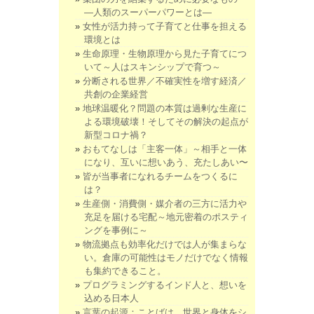
―人類のスーパーパワーとは―
女性が活力持って子育てと仕事を担える
環境とは
生命原理・生物原理から見た子育てにつ
いて～人はスキンシップで育つ～
分断される世界／不確実性を増す経済／
共創の企業経営
地球温暖化？問題の本質は過剰な生産に
よる環境破壊！そしてその解決の起点が
新型コロナ禍？
おもてなしは「主客一体」～相手と一体
になり、互いに想いあう、充たしあい〜
皆が当事者になれるチームをつくるに
は？
生産側・消費側・媒介者の三方に活力や
充足を届ける宅配～地元密着のポスティ
ングを事例に～
物流拠点も効率化だけでは人が集まらな
い。倉庫の可能性はモノだけでなく情報
も集約できること。
プログラミングするインド人と、想いを
込める日本人
言葉の起源：ことばは、世界と身体をシ