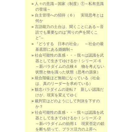
人々の意識⇔国家（制度）①～私有意識
の登場～
自主管理への招待（６） 実現思考とは
何か
言語能力の土台は、聞くことにある～音
読でも重要なのは”周りの声を聞くこ
と”～
『どうする 日本の社会』 ～社会の最
基底部にある婚姻制～
社会可能性の直感・・・我々は認識を武
器として生きてゆけるか！シリーズ-６
～新パラダイムの点検４ 物を考えない
状態と物を識った状態（思考の源泉）
統合階級ほど無能になっている（社会
は、真のリーダーを求めている）
観念パラダイムの逆転７ 新しい認識だ
けが、現実を変えてゆく
裁判官はどのようにして判決を下すの
か？
社会可能性の直感・・・我々は認識を武
器として生きてゆけるか！シリーズ-２
～新パラダイムの効用１ 現実否定の鎖
を断ち切って、プラス活力の上昇へ