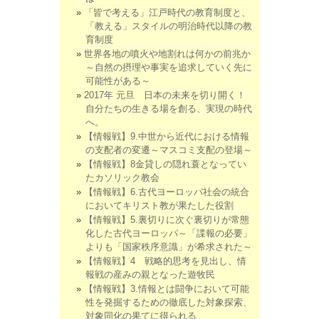
「皆で考える」江戸時代の教育制度と、
「教える」スタイルの明治時代以降の教
育制度
世界各地の噴火や地割れは何かの前兆か
～自然の摂理や事実を追求していく先に
可能性がある～
2017年 元旦 日本の未来を切り開く！
自分たちの生きる場を創る、実現の時代
へ。
【情報戦】9.中世から近代における情報
の支配者の変遷～マスコミ支配の登場～
【情報戦】8金貸しの隠れ蓑となってい
たカソリック教会
【情報戦】6.古代ヨーロッパ社会の統合
においてキリスト教が果たした役割
【情報戦】5.裏切りに次ぐ裏切りが常態
化した古代ヨーロッパ～「諜報の必要」
よりも「国家秩序意識」が希求された～
【情報戦】4 戦略的思考を見出し、情
報戦の産みの親となった遊牧民
【情報戦】3.情報とは闘争において可能
性を発掘するための徹底した対象探索、
対象同化の果てに得られる