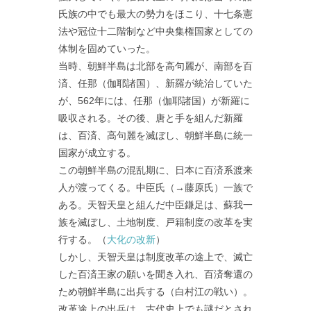
氏族の中でも最大の勢力をほこり、十七条憲
法や冠位十二階制など中央集権国家としての
体制を固めていった。
当時、朝鮮半島は北部を高句麗が、南部を百
済、任那（伽耶諸国）、新羅が統治していた
が、562年には、任那（伽耶諸国）が新羅に
吸収される。その後、唐と手を組んだ新羅
は、百済、高句麗を滅ぼし、朝鮮半島に統一
国家が成立する。
この朝鮮半島の混乱期に、日本に百済系渡来
人が渡ってくる。中臣氏（→藤原氏）一族で
ある。天智天皇と組んだ中臣鎌足は、蘇我一
族を滅ぼし、土地制度、戸籍制度の改革を実
行する。（
大化の改新
）
しかし、天智天皇は制度改革の途上で、滅亡
した百済王家の願いを聞き入れ、百済奪還の
ため朝鮮半島に出兵する（白村江の戦い）。
改革途上の出兵は、古代史上でも謎だとされ