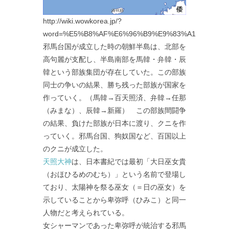
http://wiki.wowkorea.jp/?
word=%E5%B8%AF%E6%96%B9%E9%83%A1
邪馬台国が成立した時の朝鮮半島は、北部を
高句麗が支配し、半島南部を馬韓・弁韓・辰
韓という部族集団が存在していた。この部族
同士の争いの結果、勝ち残った部族が国家を
作っていく。（馬韓→百天照済、弁韓→任那
（みまな）、辰韓→新羅） この部族間闘争
の結果、負けた部族が日本に渡り、クニを作
っていく。邪馬台国、狗奴国など、百国以上
のクニが成立した。
天照大神
は、日本書紀では最初「大日巫女貴
（おほひるめのむち）」という名前で登場し
ており、太陽神を祭る巫女（＝日の巫女）を
示していることから卑弥呼（ひみこ）と同一
人物だと考えられている。
女シャーマンであった卑弥呼が統治する邪馬