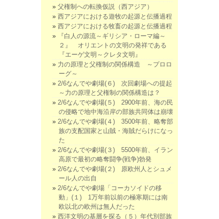
父権制への転換仮説（西アジア）
西アジアにおける遊牧の起源と伝播過程
西アジアにおける牧畜の起源と伝播過程
『白人の源流～ギリシア・ローマ編～
２』 オリエントの文明の発祥である
『エーゲ文明～クレタ文明』
力の原理と父権制の関係構造 ～プロロ
ーグ～
2/6なんでや劇場(６) 次回劇場への提起
～力の原理と父権制の関係構造は？
2/6なんでや劇場(５) 2900年前、海の民
の侵略で地中海沿岸の部族共同体は崩壊
2/6なんでや劇場(４) 3500年前、略奪部
族の支配国家と山賊・海賊だらけになっ
た
2/6なんでや劇場(３) 5500年前、イラン
高原で最初の略奪闘争(戦争)勃発
2/6なんでや劇場(２) 原欧州人とシュメ
ール人の出自
2/6なんでや劇場「コーカソイドの移
動」(１) 1万年前以前の極寒期には南
欧以北の欧州は無人だった
西洋文明の基層を探る（５）年代別部族