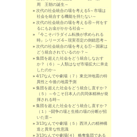
周 王朝の誕生～
次代の社会統合の場を考える5～市場は
社会を統合する機能を持たない～
次代の社会統合の場を考える④～何をす
るにもお金がかかる社会～
『今こそパラダイム転換が求められる
時』シリーズ-6～現実否定の倒錯思考～
次代の社会統合の場を考える①～国家は
どう統合されているのか？～
集団を超えた社会をどう統合しなおす
か？（６）～人類はなぜ市場拡大に奔走
したのか～
4/17なんでや劇場（７）東北沖地震の特
異性と今後の地震予測
集団を超えた社会をどう統合し直すか？
（５）～今こそ日本人の共同体精神が発
揮される時～
集団を超えた社会をどう統合し直すか？
（１）~闘争の場と生殖の場の分断が招
いた歪～
3/13なんでや劇場（５）西洋人の精神構
造と異常な性意識
3/13なんでや劇場(４) 略奪集団である