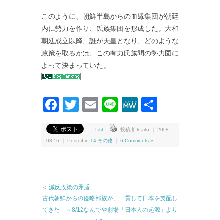
このように、朝鮮半島からの血縁集団が朝廷
内に勢力を作り、氏族集団を形成した。大和
朝廷成立以降、誰が天皇となり、どのような
政策を取るかは、この有力氏族間の勢力図に
よって決まっていた。
Facebook
Twitter
Email
Line
MeWe
共
有
List
投稿者 tnaito ｜ 2008-
08-16 ｜ Posted in
14.その他
｜
6 Comments »
＜ 減反政策の矛盾
古代朝鮮からの侵略部族が、一貫して日本を支配し
てきた ～8/12なんでや劇場「日本人の起源」より