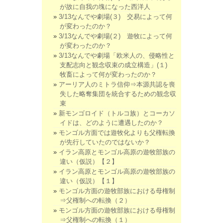
が故に自我の塊になった西洋人
3/13なんでや劇場(３) 交易によって何
が変わったのか？
3/13なんでや劇場(２) 遊牧によって何
が変わったのか？
3/13なんでや劇場「欧米人の、侵略性と
支配志向と観念収束の成立構造」(１)
牧畜によって何が変わったのか？
アーリア人のミトラ信仰⇒本源共認を喪
失した略奪集団を統合するための観念収
束
新モンゴロイド（トルコ族）とコーカソ
イドは、どのように遭遇したのか？
モンゴル方面では遊牧化よりも父権転換
が先行していたのではないか？
イラン高原とモンゴル高原の遊牧部族の
違い（仮説）【２】
イラン高原とモンゴル高原の遊牧部族の
違い（仮説）【１】
モンゴル方面の遊牧部族における母権制
⇒父権制への転換（２）
モンゴル方面の遊牧部族における母権制
⇒父権制への転換（１）