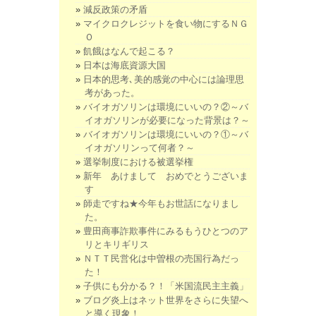
減反政策の矛盾
マイクロクレジットを食い物にするＮＧ
Ｏ
飢餓はなんで起こる？
日本は海底資源大国
日本的思考､美的感覚の中心には論理思
考があった。
バイオガソリンは環境にいいの？②～バ
イオガソリンが必要になった背景は？～
バイオガソリンは環境にいいの？①～バ
イオガソリンって何者？～
選挙制度における被選挙権
新年 あけまして おめでとうございま
す
師走ですね★今年もお世話になりまし
た。
豊田商事詐欺事件にみるもうひとつのア
リとキリギリス
ＮＴＴ民営化は中曽根の売国行為だっ
た！
子供にも分かる？！「米国流民主主義」
ブログ炎上はネット世界をさらに失望へ
と導く現象！