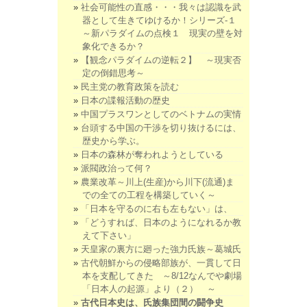
社会可能性の直感・・・我々は認識を武
器として生きてゆけるか！シリーズ-１
～新パラダイムの点検１ 現実の壁を対
象化できるか？
【観念パラダイムの逆転２】 ～現実否
定の倒錯思考～
民主党の教育政策を読む
日本の諜報活動の歴史
中国プラスワンとしてのベトナムの実情
台頭する中国の干渉を切り抜けるには、
歴史から学ぶ。
日本の森林が奪われようとしている
派閥政治って何？
農業改革～川上(生産)から川下(流通)ま
での全ての工程を構築していく～
「日本を守るのに右も左もない」は、
「どうすれば、日本のようになれるか教
えて下さい」
天皇家の裏方に廻った強力氏族～葛城氏
古代朝鮮からの侵略部族が、一貫して日
本を支配してきた ～8/12なんでや劇場
「日本人の起源」より（２） ～
古代日本史は、氏族集団間の闘争史