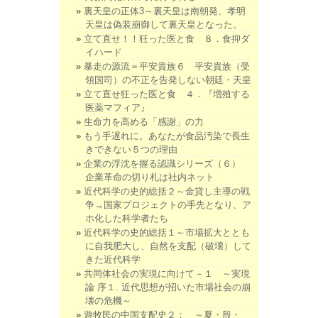
裏天皇の正体3～裏天皇は南朝発、孝明
天皇は偽装崩御して裏天皇となった。
立て直せ！！狂った医と食 ８．食抑ダ
イハード
暴走の源流＝平安貴族６ 平安貴族（受
領国司）の不正を告発しない朝廷・天皇
立て直せ狂った医と食 ４．『増殖する
医薬マフィア』
生命力を高める「感謝」の力
もう手遅れに。あなたが食品汚染で長生
きできない５つの理由
企業の浮沈を握る認識シリーズ（６）
企業革命の切り札は社内ネット
近代科学の史的総括２～金貸し主導の戦
争→国家プロジェクトの手先となり、ア
ホ化した科学者たち
近代科学の史的総括１～市場拡大ととも
に自我肥大し、自然を支配（破壊）して
きた近代科学
共同体社会の実現に向けて－１ ～実現
論 序１. 近代思想が招いた市場社会の崩
壊の危機～
遊牧民の中国支配史２： ～夏・殷・