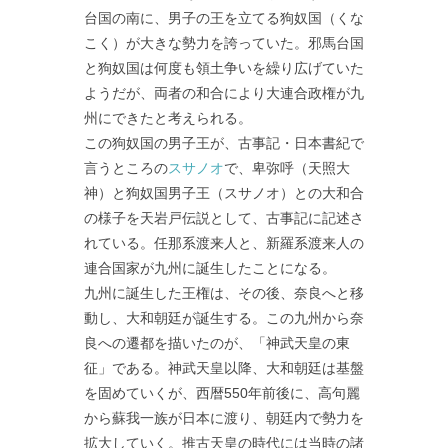
台国の南に、男子の王を立てる狗奴国（くな
こく）が大きな勢力を誇っていた。邪馬台国
と狗奴国は何度も領土争いを繰り広げていた
ようだが、両者の和合により大連合政権が九
州にできたと考えられる。
この狗奴国の男子王が、古事記・日本書紀で
言うところの
スサノオ
で、卑弥呼（天照大
神）と狗奴国男子王（スサノオ）との大和合
の様子を天岩戸伝説として、古事記に記述さ
れている。任那系渡来人と、新羅系渡来人の
連合国家が九州に誕生したことになる。
九州に誕生した王権は、その後、奈良へと移
動し、大和朝廷が誕生する。この九州から奈
良への遷都を描いたのが、「神武天皇の東
征」である。神武天皇以降、大和朝廷は基盤
を固めていくが、西暦550年前後に、高句麗
から蘇我一族が日本に渡り、朝廷内で勢力を
拡大していく。推古天皇の時代には当時の諸