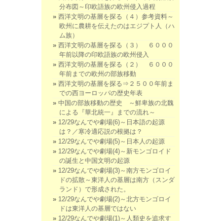
分布図～印欧語族の欧州侵入過程
西洋文明の基層を探る（４）参考資料～
欧州に農耕を伝えたのはエジプト人（ハ
ム族）
西洋文明の基層を探る（３） ６０００
年前以降の印欧語族の欧州侵入
西洋文明の基層を探る（２） ６０００
年前までの欧州の部族移動
西洋文明の基層を探る⇒２５００年前ま
での西ヨーロッパの歴史年表
中国の部族移動の歴史 ～鮮卑族の北魏
による『華北統一』までの流れ～
12/29なんでや劇場(6)～日本語の起源
は？／寒冷適応説の根拠は？
12/29なんでや劇場(5)～日本人の起源
12/29なんでや劇場(4)～新モンゴロイド
の誕生と中国文明の起源
12/29なんでや劇場(3)～南方モンゴロイ
ドの拡散～東洋人の基層は南方（スンダ
ランド）で形成された。
12/29なんでや劇場(2)～北方モンゴロイ
ドは東洋人の基層ではない
12/29なんでや劇場(1)～人類史を追求す