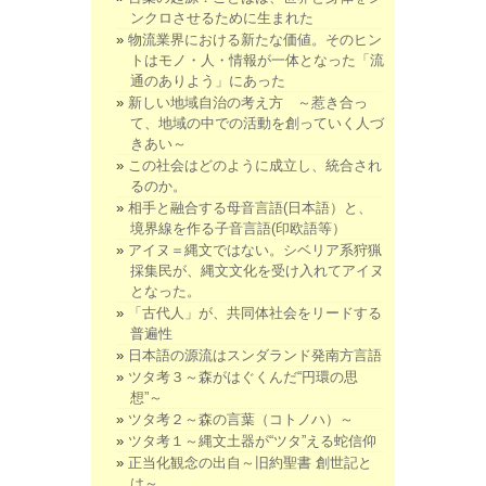
ンクロさせるために生まれた
物流業界における新たな価値。そのヒン
トはモノ・人・情報が一体となった「流
通のありよう」にあった
新しい地域自治の考え方 ～惹き合っ
て、地域の中での活動を創っていく人づ
きあい～
この社会はどのように成立し、統合され
るのか。
相手と融合する母音言語(日本語）と、
境界線を作る子音言語(印欧語等）
アイヌ＝縄文ではない。シベリア系狩猟
採集民が、縄文文化を受け入れてアイヌ
となった。
「古代人」が、共同体社会をリードする
普遍性
日本語の源流はスンダランド発南方言語
ツタ考３～森がはぐくんだ“円環の思
想”～
ツタ考２～森の言葉（コトノハ）～
ツタ考１～縄文土器が“ツタ”える蛇信仰
正当化観念の出自～旧約聖書 創世記と
は～