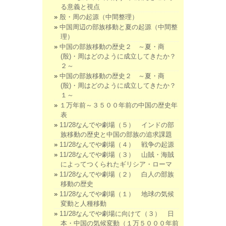
る意義と視点
殷・周の起源（中間整理）
中国周辺の部族移動と夏の起源（中間整
理）
中国の部族移動の歴史２ ～夏・商
(殷)・周はどのように成立してきたか？
２～
中国の部族移動の歴史２ ～夏・商
(殷)・周はどのように成立してきたか？
１～
１万年前～３５００年前の中国の歴史年
表
11/28なんでや劇場（５） インドの部
族移動の歴史と中国の部族の追求課題
11/28なんでや劇場（４） 戦争の起源
11/28なんでや劇場（３） 山賊・海賊
によってつくられたギリシア・ローマ
11/28なんでや劇場（２） 白人の部族
移動の歴史
11/28なんでや劇場（１） 地球の気候
変動と人種移動
11/28なんでや劇場に向けて（３） 日
本・中国の気候変動（１万５０００年前