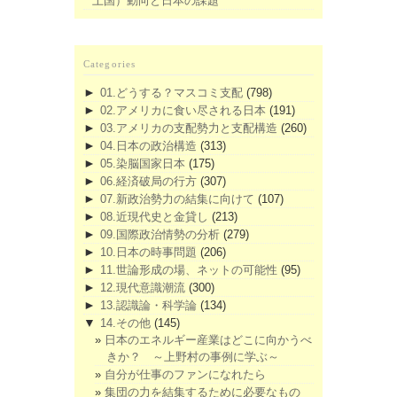
上国）動向と日本の課題
Categories
►
01.どうする？マスコミ支配
(798)
►
02.アメリカに食い尽される日本
(191)
►
03.アメリカの支配勢力と支配構造
(260)
►
04.日本の政治構造
(313)
►
05.染脳国家日本
(175)
►
06.経済破局の行方
(307)
►
07.新政治勢力の結集に向けて
(107)
►
08.近現代史と金貸し
(213)
►
09.国際政治情勢の分析
(279)
►
10.日本の時事問題
(206)
►
11.世論形成の場、ネットの可能性
(95)
►
12.現代意識潮流
(300)
►
13.認識論・科学論
(134)
▼
14.その他
(145)
日本のエネルギー産業はどこに向かうべ
きか？ ～上野村の事例に学ぶ～
自分が仕事のファンになれたら
集団の力を結集するために必要なもの