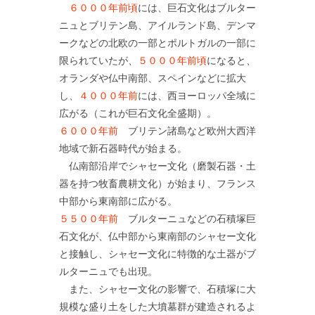
６０００年前頃
には、巨石文化はブルター
ニュとブリテン島、アイルランド島、デンマ
ークなどの北欧の一部とポルトガルの一部に
限られていたが、
５０００年前頃
になると、
オランダや仏中南部、スペインなどに拡大
し、
４０００年前
には、西ヨーロッパ全域に
広がる（これが巨石文化全盛期）。
６０００年前
ブリテン諸島など欧州大西洋
地域で新石器時代が始まる。
仏南部沿岸でシャセー文化（磨製石器・土
器を持つ牧畜農耕文化）が始まり、フランス
中部から東南部に広がる。
５５００年前
ブルターニュなどの石積塚巨
石文化が、仏中部から東南部のシャセー文化
と接触し、シャセー文化に特徴的な土器がブ
ルターニュでも出現。
また、シャセー文化の影響で、石積塚に大
規模な盛り土をした大墳墓群が建造されるよ