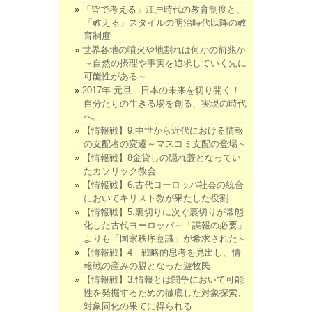
「皆で考える」江戸時代の教育制度と、
「教える」スタイルの明治時代以降の教
育制度
世界各地の噴火や地割れは何かの前兆か
～自然の摂理や事実を追求していく先に
可能性がある～
2017年 元旦 日本の未来を切り開く！
自分たちの生きる場を創る、実現の時代
へ。
【情報戦】9.中世から近代における情報
の支配者の変遷～マスコミ支配の登場～
【情報戦】8金貸しの隠れ蓑となってい
たカソリック教会
【情報戦】6.古代ヨーロッパ社会の統合
においてキリスト教が果たした役割
【情報戦】5.裏切りに次ぐ裏切りが常態
化した古代ヨーロッパ～「諜報の必要」
よりも「国家秩序意識」が希求された～
【情報戦】4 戦略的思考を見出し、情
報戦の産みの親となった遊牧民
【情報戦】3.情報とは闘争において可能
性を発掘するための徹底した対象探索、
対象同化の果てに得られる