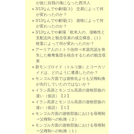
が故に自我の塊になった西洋人
3/13なんでや劇場(３) 交易によって何
が変わったのか？
3/13なんでや劇場(２) 遊牧によって何
が変わったのか？
3/13なんでや劇場「欧米人の、侵略性と
支配志向と観念収束の成立構造」(１)
牧畜によって何が変わったのか？
アーリア人のミトラ信仰⇒本源共認を喪
失した略奪集団を統合するための観念収
束
新モンゴロイド（トルコ族）とコーカソ
イドは、どのように遭遇したのか？
モンゴル方面では遊牧化よりも父権転換
が先行していたのではないか？
イラン高原とモンゴル高原の遊牧部族の
違い（仮説）【２】
イラン高原とモンゴル高原の遊牧部族の
違い（仮説）【１】
モンゴル方面の遊牧部族における母権制
⇒父権制への転換（２）
モンゴル方面の遊牧部族における母権制
⇒父権制への転換（１）