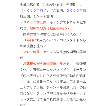
全域に広がる（これが巨石文化全盛期）。
（
４０００年前
インダス文明、
３６００年前
殷王朝、ミケーネ文明）
３３００年前以降
、ギリシアでトロイヤ戦争
など、
地中海地方は動乱の時代へ
。
同時に地中海地域は鉄器時代に入る。
３３
００年前
に滅んだ小アジアのヒッタイトから
鉄製技術が流出？
３２００年前
アルプス以北は晩期青銅器時
代。
埋葬様式が火葬骨壷葬に変わる。
「骨壷場
文化」。東部ヨーロッパ（ドイツ、ポーラン
ドの境界付近）から火葬骨壷葬の動きが始ま
り、徐々に西ヨーロッパに波及。ブルターニ
ュとブリテン島、チャンネル諸島は同一の様
式になり、フランス中北部からベルギー、オ
ランダにかけてもそれに類似した様式が見ら
れた。