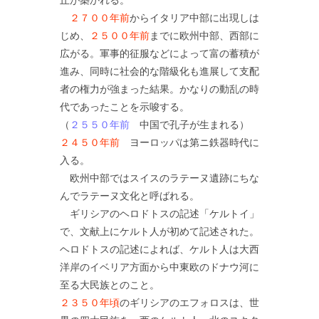
２７００年前
からイタリア中部に出現しは
じめ、
２５００年前
までに欧州中部、西部に
広がる。軍事的征服などによって富の蓄積が
進み、同時に社会的な階級化も進展して支配
者の権力が強まった結果。かなりの動乱の時
代であったことを示唆する。
（
２５５０年前
中国で孔子が生まれる）
２４５０年前
ヨーロッパは第ニ鉄器時代に
入る。
欧州中部ではスイスのラテーヌ遺跡にちな
んでラテーヌ文化と呼ばれる。
ギリシアのヘロドトスの記述「ケルトイ」
で、文献上にケルト人が初めて記述された。
ヘロドトスの記述によれば、ケルト人は大西
洋岸のイベリア方面から中東欧のドナウ河に
至る大民族とのこと。
２３５０年頃
のギリシアのエフォロスは、世