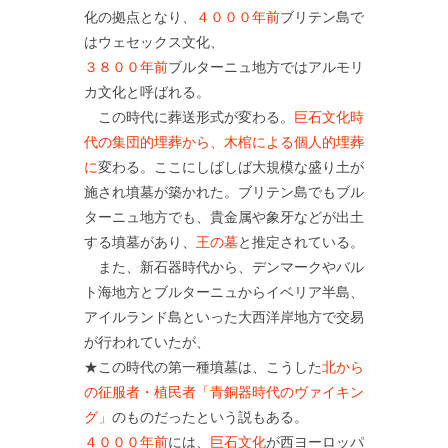
化の拠点となり、
４０００年前
ブリテン島で
はウェセックス文化、
３８００年前
ブルターニュ地方ではアルモリ
カ文化と呼ばれる。
この時代に葬送形式が変わる。
巨石文化時
代の集団的埋葬から、木棺による個人的埋葬
に
変わる。ここにしばしば大規模な盛り土が
施され墳墓が築かれた。ブリテン島でもブル
ターニュ地方でも、貴金属や象牙などが出土
する墳墓があり、
王の墓
と推定されている。
また、新石器時代から、デンマークやバル
ト海地方とブルターニュからイベリア半島、
アイルランド島といった大西洋岸地方で交易
が行われていたが、
★この時代の第一種墳墓は、こうした
北から
の征服者・植民者「青銅器時代のヴァイキン
グ」
のものだったという説もある。
４０００年前
には、
巨石文化
が西ヨーロッパ