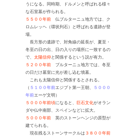
うになる。同時期、ドルメンと呼ばれる様々
な石室墓が作られる。
５５００年前
仏ブルターニュ地方では、ク
ロムレッヘ（環状列石）と呼ばれる遺跡が登
場。
長方形の遺跡で、対角線の延長が、夏至・
冬至の日の出、日の入りの場所に一致するの
で、
太陽信仰
と関係するという説が有力。
５２００年前
ブルターニュ地方では、冬至
の日だけ墓室に光が差し込む墳墓。
これも太陽信仰と関係するとされる。
（
５１００年前
エジプト第一王朝、
５０００
年前
エーゲ文明）
５０００年前頃
になると、
巨石文化
がオラン
ダや仏中南部、スペインなどに拡大。
５０００年前
英のストーンヘンジの原型が
建てられる。
現在残るストーンサークルは
３８００年前