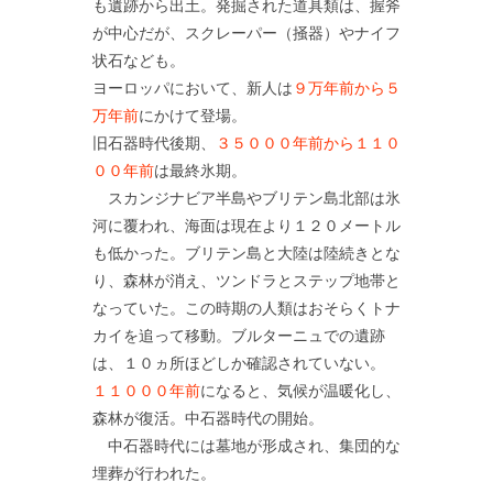
も遺跡から出土。発掘された道具類は、握斧
が中心だが、スクレーパー（掻器）やナイフ
状石なども。
ヨーロッパにおいて、新人は
９万年前から５
万年前
にかけて登場。
旧石器時代後期、
３５０００年前から１１０
００年前
は最終氷期。
スカンジナビア半島やブリテン島北部は氷
河に覆われ、海面は現在より１２０メートル
も低かった。ブリテン島と大陸は陸続きとな
り、森林が消え、ツンドラとステップ地帯と
なっていた。この時期の人類はおそらくトナ
カイを追って移動。ブルターニュでの遺跡
は、１０ヵ所ほどしか確認されていない。
１１０００年前
になると、気候が温暖化し、
森林が復活。中石器時代の開始。
中石器時代には墓地が形成され、集団的な
埋葬が行われた。