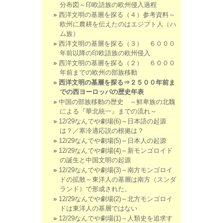
分布図～印欧語族の欧州侵入過程
西洋文明の基層を探る（４）参考資料～
欧州に農耕を伝えたのはエジプト人（ハ
ム族）
西洋文明の基層を探る（３） ６０００
年前以降の印欧語族の欧州侵入
西洋文明の基層を探る（２） ６０００
年前までの欧州の部族移動
西洋文明の基層を探る⇒２５００年前ま
での西ヨーロッパの歴史年表
中国の部族移動の歴史 ～鮮卑族の北魏
による『華北統一』までの流れ～
12/29なんでや劇場(6)～日本語の起源
は？／寒冷適応説の根拠は？
12/29なんでや劇場(5)～日本人の起源
12/29なんでや劇場(4)～新モンゴロイド
の誕生と中国文明の起源
12/29なんでや劇場(3)～南方モンゴロイ
ドの拡散～東洋人の基層は南方（スンダ
ランド）で形成された。
12/29なんでや劇場(2)～北方モンゴロイ
ドは東洋人の基層ではない
12/29なんでや劇場(1)～人類史を追求す