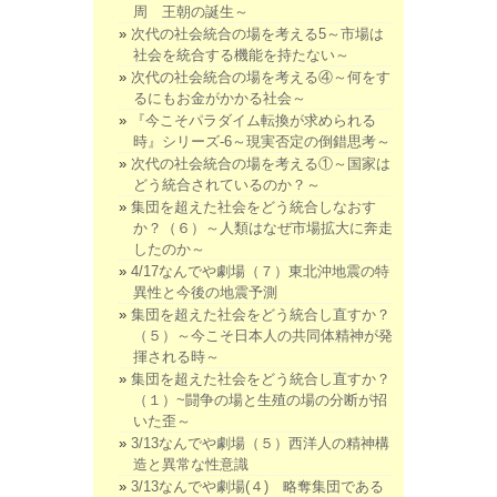
周 王朝の誕生～
次代の社会統合の場を考える5～市場は
社会を統合する機能を持たない～
次代の社会統合の場を考える④～何をす
るにもお金がかかる社会～
『今こそパラダイム転換が求められる
時』シリーズ-6～現実否定の倒錯思考～
次代の社会統合の場を考える①～国家は
どう統合されているのか？～
集団を超えた社会をどう統合しなおす
か？（６）～人類はなぜ市場拡大に奔走
したのか～
4/17なんでや劇場（７）東北沖地震の特
異性と今後の地震予測
集団を超えた社会をどう統合し直すか？
（５）～今こそ日本人の共同体精神が発
揮される時～
集団を超えた社会をどう統合し直すか？
（１）~闘争の場と生殖の場の分断が招
いた歪～
3/13なんでや劇場（５）西洋人の精神構
造と異常な性意識
3/13なんでや劇場(４) 略奪集団である