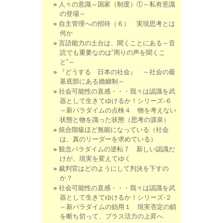
人々の意識⇔国家（制度）①～私有意識
の登場～
自主管理への招待（６） 実現思考とは
何か
言語能力の土台は、聞くことにある～音
読でも重要なのは”周りの声を聞くこ
と”～
『どうする 日本の社会』 ～社会の最
基底部にある婚姻制～
社会可能性の直感・・・我々は認識を武
器として生きてゆけるか！シリーズ-６
～新パラダイムの点検４ 物を考えない
状態と物を識った状態（思考の源泉）
統合階級ほど無能になっている（社会
は、真のリーダーを求めている）
観念パラダイムの逆転７ 新しい認識だ
けが、現実を変えてゆく
裁判官はどのようにして判決を下すの
か？
社会可能性の直感・・・我々は認識を武
器として生きてゆけるか！シリーズ-２
～新パラダイムの効用１ 現実否定の鎖
を断ち切って、プラス活力の上昇へ