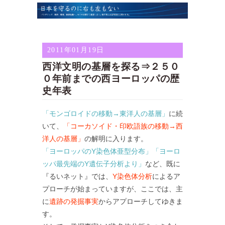
2011年01月19日
西洋文明の基層を探る⇒２５０
０年前までの西ヨーロッパの歴
史年表
「モンゴロイドの移動→東洋人の基層」
に続
いて、
「コーカソイド・印欧語族の移動→西
洋人の基層」
の解明に入ります。
「ヨーロッパのY染色体亜型分布」
「ヨーロ
ッパ最先端のY遺伝子分析より」
など、既に
『るいネット』では、
Y染色体分析
によるア
プローチが始まっていますが、ここでは、主
に
遺跡の発掘事実
からアプローチしてゆきま
す。