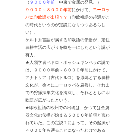
（
９０００年前
中東で金属の発見。）
９０００～８０００年前
にかけて、
ヨーロッ
パに印欧語が出現？？
（印欧祖語の起源がこ
の時代というのが定説になりつつあるらし
い）。
ケルト系言語が属する印欧語の伝播が、定住
農耕生活の広がりを軌を一にしたという説が
有力。
★人類学者ペドロ・ボッシュギンペラの説で
は、９０００年前～８０００年前にかけて、
アナトリア（古代トルコ）を原郷とする農耕
文化が、徐々にヨーロッパを席巻し、それま
での狩猟採集文化を淘汰し、それとともに印
欧語が広がったという。
★印欧祖語の欧州での出現は、かつては金属
器文化の伝播が始まる５０００年前頃と言わ
れていた。この定説？によって、その起源が
４０００年も遡ることになったわけである