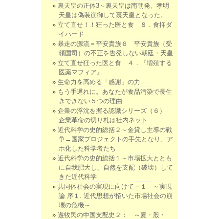
裏天皇の正体3～裏天皇は南朝発、孝明
天皇は偽装崩御して裏天皇となった。
立て直せ！！狂った医と食 ８．食抑ダ
イハード
暴走の源流＝平安貴族６ 平安貴族（受
領国司）の不正を告発しない朝廷・天皇
立て直せ狂った医と食 ４．『増殖する
医薬マフィア』
生命力を高める「感謝」の力
もう手遅れに。あなたが食品汚染で長生
きできない５つの理由
企業の浮沈を握る認識シリーズ（６）
企業革命の切り札は社内ネット
近代科学の史的総括２～金貸し主導の戦
争→国家プロジェクトの手先となり、ア
ホ化した科学者たち
近代科学の史的総括１～市場拡大ととも
に自我肥大し、自然を支配（破壊）して
きた近代科学
共同体社会の実現に向けて－１ ～実現
論 序１. 近代思想が招いた市場社会の崩
壊の危機～
遊牧民の中国支配史２： ～夏・殷・