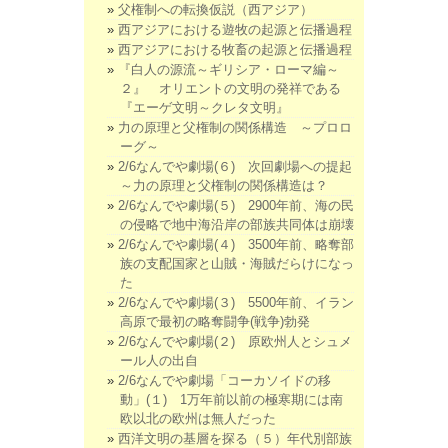
父権制への転換仮説（西アジア）
西アジアにおける遊牧の起源と伝播過程
西アジアにおける牧畜の起源と伝播過程
『白人の源流～ギリシア・ローマ編～
２』 オリエントの文明の発祥である
『エーゲ文明～クレタ文明』
力の原理と父権制の関係構造 ～プロロ
ーグ～
2/6なんでや劇場(６) 次回劇場への提起
～力の原理と父権制の関係構造は？
2/6なんでや劇場(５) 2900年前、海の民
の侵略で地中海沿岸の部族共同体は崩壊
2/6なんでや劇場(４) 3500年前、略奪部
族の支配国家と山賊・海賊だらけになっ
た
2/6なんでや劇場(３) 5500年前、イラン
高原で最初の略奪闘争(戦争)勃発
2/6なんでや劇場(２) 原欧州人とシュメ
ール人の出自
2/6なんでや劇場「コーカソイドの移
動」(１) 1万年前以前の極寒期には南
欧以北の欧州は無人だった
西洋文明の基層を探る（５）年代別部族