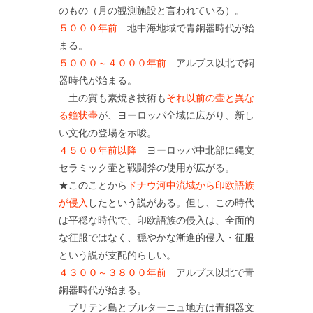
のもの（月の観測施設と言われている）。
５０００年前
地中海地域で青銅器時代が始
まる。
５０００～４０００年前
アルプス以北で銅
器時代が始まる。
土の質も素焼き技術も
それ以前の壷と異な
る鐘状壷
が、ヨーロッパ全域に広がり、新し
い文化の登場を示唆。
４５００年前以降
ヨーロッパ中北部に縄文
セラミック壷と戦闘斧の使用が広がる。
★このことから
ドナウ河中流域から印欧語族
が侵入
したという説がある。但し、この時代
は平穏な時代で、印欧語族の侵入は、全面的
な征服ではなく、穏やかな漸進的侵入・征服
という説が支配的らしい。
４３００～３８００年前
アルプス以北で青
銅器時代が始まる。
ブリテン島とブルターニュ地方は青銅器文