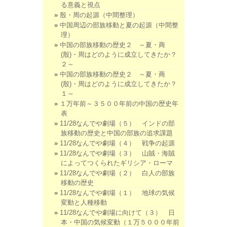
る意義と視点
殷・周の起源（中間整理）
中国周辺の部族移動と夏の起源（中間整
理）
中国の部族移動の歴史２ ～夏・商
(殷)・周はどのように成立してきたか？
２～
中国の部族移動の歴史２ ～夏・商
(殷)・周はどのように成立してきたか？
１～
１万年前～３５００年前の中国の歴史年
表
11/28なんでや劇場（５） インドの部
族移動の歴史と中国の部族の追求課題
11/28なんでや劇場（４） 戦争の起源
11/28なんでや劇場（３） 山賊・海賊
によってつくられたギリシア・ローマ
11/28なんでや劇場（２） 白人の部族
移動の歴史
11/28なんでや劇場（１） 地球の気候
変動と人種移動
11/28なんでや劇場に向けて（３） 日
本・中国の気候変動（１万５０００年前