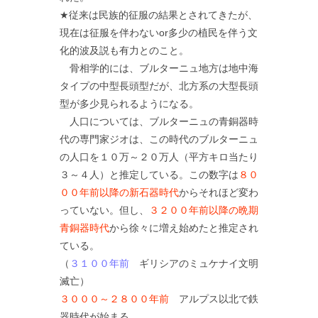
★従来は民族的征服の結果とされてきたが、
現在は征服を伴わないor多少の植民を伴う文
化的波及説も有力とのこと。
骨相学的には、ブルターニュ地方は地中海
タイプの中型長頭型だが、北方系の大型長頭
型が多少見られるようになる。
人口については、ブルターニュの青銅器時
代の専門家ジオは、この時代のブルターニュ
の人口を１０万～２０万人（平方キロ当たり
３～４人）と推定している。この数字は
８０
００年前以降の新石器時代
からそれほど変わ
っていない。但し、
３２００年前以降の晩期
青銅器時代
から徐々に増え始めたと推定され
ている。
（
３１００年前
ギリシアのミュケナイ文明
滅亡）
３０００～２８００年前
アルプス以北で鉄
器時代が始まる。