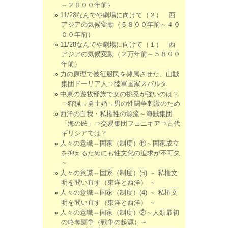
～２０００年前）
11/28なんでや劇場に向けて（２） 西
アジアの気候変動（５８００年前～４０
００年前）
11/28なんでや劇場に向けて（１） 西
アジアの気候変動（２万年前～５８００
年前）
力の原理で被征服民を隷属させた、山賊
集団ドーリア人⇒陸軍国家スパルタ
中東の遊牧部族で女の挑発が強いのは？
⇒狩猟→勇士婚→男の性闘争刺激のため
西洋の自我・私権性の源流～海賊集団
「海の民」⇒交易集団フェニキア⇒古代
ギリシアでは？
人々の意識⇔国家（制度）⑪～国家成立
を抑えるためにも性文化の追求が不可欠
～
人々の意識⇔国家（制度）(5) ～ 私権文
明を問い直す（東洋と西洋） ～
人々の意識⇔国家（制度）(4) ～ 私権文
明を問い直す（東洋と西洋） ～
人々の意識⇔国家（制度）②～人類最初
の略奪闘争（戦争の起源）～