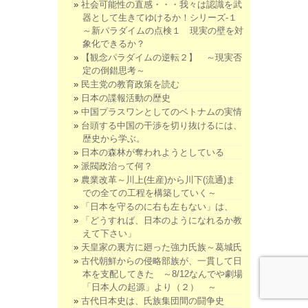
社会可能性の直感・・・我々は認識を武
器として生きてゆけるか！シリーズ-１
～新パラダイムの点検１ 現実の壁を対
象化できるか？
【観念パラダイムの逆転２】 ～現実否
定の倒錯思考～
民主党の教育政策を読む
日本の諜報活動の歴史
中国プラスワンとしてのベトナムの実情
台頭する中国の干渉を切り抜けるには、
歴史から学ぶ。
日本の森林が奪われようとしている
派閥政治って何？
農業改革～川上(生産)から川下(流通)ま
での全ての工程を構築していく～
「日本を守るのに右も左もない」は、
「どうすれば、日本のようになれるか教
えて下さい」
天皇家の裏方に廻った強力氏族～葛城氏
古代朝鮮からの侵略部族が、一貫して日
本を支配してきた ～8/12なんでや劇場
「日本人の起源」より（２） ～
古代日本史は、氏族集団間の闘争史