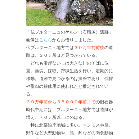
「仏ブルターニュのケルン（石積塚）遺跡」
画像は
こちら
からお借りしました。
仏ブルターニュ地方では
３０万年前前後
の遺
跡は、３０ヵ所ほど見つかっている。
どれも沿岸ないしは大きな川のそばに位
置。漁労、採取、狩猟生活を行い、定期的に
移動。遺跡で見つかるのは握斧であり、伐採
や獣肉の解体用に使われたと推定されてい
る。
３０万年前から３５０００年前まで
の旧石器
時代中期には、ブルターニュ地方では遺跡が
増え、７０ヵ所以上にのぼる。
特に北部沿岸地域に多い。マンモスや犀、
野牛など大型動物や、熊、豹などの肉食動物