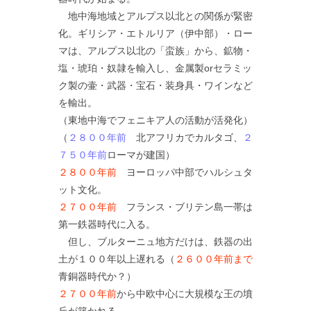
地中海地域とアルプス以北との関係が緊密
化。ギリシア・エトルリア（伊中部）・ロー
マは、アルプス以北の「蛮族」から、鉱物・
塩・琥珀・奴隷を輸入し、金属製orセラミッ
ク製の壷・武器・宝石・装身具・ワインなど
を輸出。
（東地中海でフェニキア人の活動が活発化）
（
２８００年前
北アフリカでカルタゴ、
２
７５０年前
ローマが建国）
２８００年前
ヨーロッパ中部でハルシュタ
ット文化。
２７００年前
フランス・ブリテン島一帯は
第一鉄器時代に入る。
但し、ブルターニュ地方だけは、鉄器の出
土が１００年以上遅れる（
２６００年前まで
青銅器時代か？）
２７００年前
から中欧中心に大規模な王の墳
丘が築かれる。