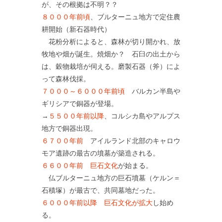
が、その根拠は不明？？
８０００年前頃
、ブルターニュ地方で定住農
耕開始（新石器時代）
花粉分析によると、森林が切り開かれ、放
牧地や畑が誕生。焼畑か？ 石臼の出土から
は、穀物栽培が伺える。磨製石器（斧）によ
って森林伐採。
７０００～６０００年前頃
バルカン半島や
ギリシアで銅器が登場。
→
５５００年前以降
、コルシカ島やアルプス
地方で銅器出現。
６７００年前
アイルランド北部のキャロウ
モア遺跡の最古の墳墓が築造される。
６６００年前
巨石文化
が始まる。
仏ブルターニュ地方の巨石墳墓（ケルン＝
石積塚）が最古で、共同墓地だった。
６０００年前以降
巨石文化が拡大
し始め
る。