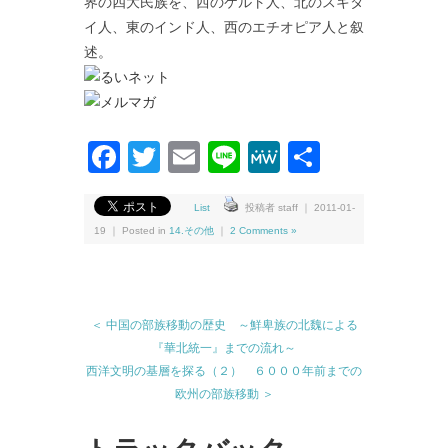
界の四大民族を、西のケルト人、北のスキタ
イ人、東のインド人、西のエチオピア人と叙
述。
Facebook
Twitter
Email
Line
MeWe
共
有
List
投稿者 staff ｜ 2011-01-
19 ｜ Posted in
14.その他
｜
2 Comments »
＜ 中国の部族移動の歴史 ～鮮卑族の北魏による
『華北統一』までの流れ～
西洋文明の基層を探る（２） ６０００年前までの
欧州の部族移動 ＞