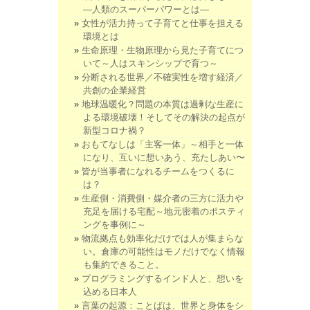
―人類のスーパーパワーとは―
女性が活力持って子育てと仕事を担える
環境とは
生命原理・生物原理から見た子育てにつ
いて～人はスキンシップで育つ～
分断される世界／不確実性を増す経済／
共創の企業経営
地球温暖化？問題の本質は過剰な生産に
よる環境破壊！そしてその解決の起点が
新型コロナ禍？
おもてなしは「主客一体」～相手と一体
になり、互いに想いあう、充たしあい〜
皆が当事者になれるチームをつくるに
は？
生産側・消費側・媒介者の三方に活力や
充足を届ける宅配～地元密着のポスティ
ングを事例に～
物流拠点も効率化だけでは人が集まらな
い。倉庫の可能性はモノだけでなく情報
も集約できること。
プログラミングするインド人と、想いを
込める日本人
言葉の起源：ことばは、世界と身体をシ