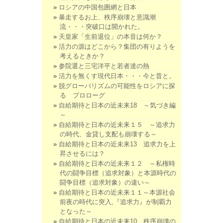
ロシアの中国包囲網と日本
暴走するお上、秩序崩壊と意識潮
流・・・突破口は開かれた。
天皇家「生前退位」の本音は何か？
活力の源はどこから？集団の有りようを
考えるときか？
参院選と三宅洋平と若者達の熱
活力を無くす現代日本・・・今と昔と。
脱グローバリズムの可能性をロシアに探
る プロローグ
自給期待と日本の近未来18 ～気づき編
～
自給期待と日本の近未来１５ ～追求力
の時代、金貸し支配も崩壊する～
自給期待と日本の近未来13 追求力を上
昇させるには？
自給期待と日本の近未来１２ ～私権時
代の闘争目標（追求対象）と本源時代の
闘争目標（追求対象）の違い～
自給期待と日本の近未来１１～本源社会
前夜の時代に突入,『追求力』が制覇力
となった～
自給期待と日本の近未来10 秩序崩壊の