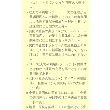
（１） ～起点となった’70年の大転換
～
なんでや劇場レポート 「力の原理から
共認原理への大転換」その４～略奪集団
による世界支配を根底から解体する、共
認原理による国力の上昇～
共同体社会の実現に向けて ―２７ ～
実現論序７．企業を共同体化し、統合機
関を交代担当制にする（その４）～
共同体企業ネットワーク理論勉強会テキ
スト（１０）～新理論が登場してこない
理由２ 専門家は根本追求に向かえない
～
11/27なんでや劇場レポート(３)～共同体
とは何か？社員の充足を第一とするのが
共同体である～
共同体社会の実現に向けて－７～実現論
序2．私権時代から共認時代への大転換
(その3) ～
企業を共同体に変えるには１０～「企業
の共同体化」が日本の活力を再生する第
一歩である。
地震・原発を契機に人々の意識はどう変