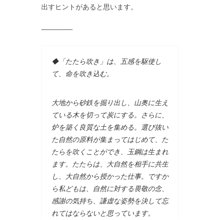
出すヒントがあると思います。
————–
◆「たたら吹き」は、五感を駆使し
て、命を吹き込む。
大地から砂鉄を掘り出し、山奥に生え
ている木を切って炭にする。さらに、
炉を築く良質な土を集める。選び抜い
た自然の原料が集まってはじめて、た
たらを吹くことができ、玉鋼は生まれ
ます。たたらは、大自然を相手に共生
し、大自然から授かった仕事。ですか
ら私どもは、自然に対する畏敬の念、
感謝の気持ち、謙虚な姿勢を決して忘
れてはならないと思っています。