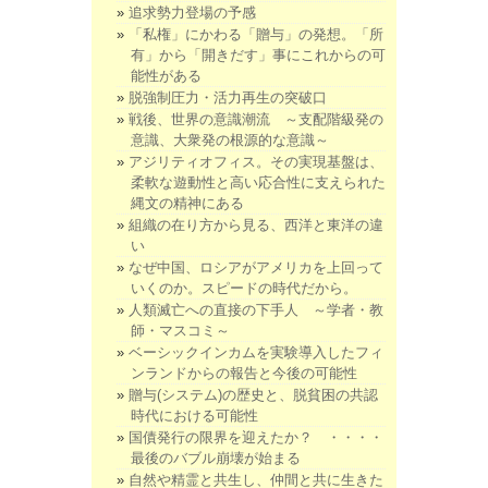
追求勢力登場の予感
「私権」にかわる「贈与」の発想。「所
有」から「開きだす」事にこれからの可
能性がある
脱強制圧力・活力再生の突破口
戦後、世界の意識潮流 ～支配階級発の
意識、大衆発の根源的な意識～
アジリティオフィス。その実現基盤は、
柔軟な遊動性と高い応合性に支えられた
縄文の精神にある
組織の在り方から見る、西洋と東洋の違
い
なぜ中国、ロシアがアメリカを上回って
いくのか。スピードの時代だから。
人類滅亡への直接の下手人 ～学者・教
師・マスコミ～
ベーシックインカムを実験導入したフィ
ンランドからの報告と今後の可能性
贈与(システム)の歴史と、脱貧困の共認
時代における可能性
国債発行の限界を迎えたか？ ・・・・
最後のバブル崩壊が始まる
自然や精霊と共生し、仲間と共に生きた