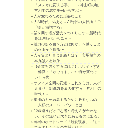
「ステキに変える事」 ～神山町の地
方創生の成功事例から学ぶ～
人が変わるために必要なこと
大AI時代に備える～AI時代の大転換「〇
〇側が激増する」
業を興す者が活力をつくり出す～新時代
を江戸時代から見る～
活力のある働き方とは何か。〜働くこと
の根本から探る〜
人が集まり育つ組織とは？→市場競争の
本丸は人材競争
【企業を強くするには？】ホワイトすぎ
て離職？「ホワイト」の中身が変わって
いく時代
オフィス空間の変遷～これからは、人が
集まり、組織力を最大化する「共創」の
時代！～
集団の力を結集するために必要なもの
―人類のスーパーパワーとは―
10歳違うだけで思考や考え方が合わな
い。その違いと大本にあるものに迫る。
若者のホットワード「蛙化現象」に迫っ
てみました！その本質とは？