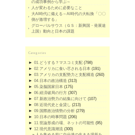
の成功事例から学ぶ～
人が変わるために必要なこと
大AI時代に備える～AI時代の大転換「〇〇
側が激増する」
グローバルサウス（ＧＳ：新興国・発展途
上国）動向と日本の課題
Categories
►
01.どうする？マスコミ支配
(798)
►
02.アメリカに食い尽される日本
(191)
►
03.アメリカの支配勢力と支配構造
(260)
►
04.日本の政治構造
(313)
►
05.染脳国家日本
(175)
►
06.経済破局の行方
(307)
►
07.新政治勢力の結集に向けて
(107)
►
08.近現代史と金貸し
(213)
►
09.国際政治情勢の分析
(279)
►
10.日本の時事問題
(206)
►
11.世論形成の場、ネットの可能性
(95)
▼
12.現代意識潮流
(300)
人を集める前に自分達の生きる場所を