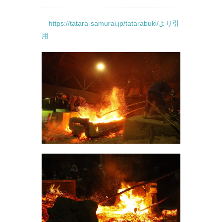
https://tatara-samurai.jp/tatarabuki/より引
用