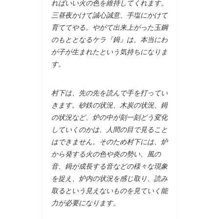
ればいい火の色を維持してくれます。
三昼夜かけて誠心誠意、手塩にかけて
育ててやる。やがて出来上がった玉鋼
のもととなるケラ『鉧』は、本当にわ
が子が生まれたという気持ちになりま
す。
村下は、先の先を読んで手を打ってい
きます。砂鉄の状況、木炭の状況、鉧
の状況など、炉の中が刻一刻どう変化
していくのかは、人間の目で見ること
はできません。そのため村下には、炉
から発する火の色や炎の勢い、風の
音、鉧が成長する音などの様々な現象
を捉え、炉内の状況を感じ取り、読み
取るという見えないものを見ていく能
力が必要になります。