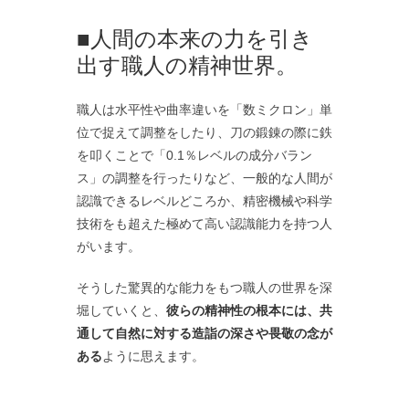
■人間の本来の力を引き
出す職人の精神世界。
職人は水平性や曲率違いを「数ミクロン」単
位で捉えて調整をしたり、刀の鍛錬の際に鉄
を叩くことで「0.1％レベルの成分バラン
ス」の調整を行ったりなど、一般的な人間が
認識できるレベルどころか、精密機械や科学
技術をも超えた極めて高い認識能力を持つ人
がいます。
そうした驚異的な能力をもつ職人の世界を深
堀していくと、
彼らの精神性の根本には、共
通して自然に対する造詣の深さや畏敬の念が
ある
ように思えます。