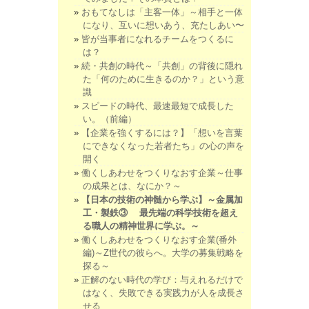
おもてなしは「主客一体」～相手と一体
になり、互いに想いあう、充たしあい〜
皆が当事者になれるチームをつくるに
は？
続・共創の時代～「共創」の背後に隠れ
た「何のために生きるのか？」という意
識
スピードの時代、最速最短で成長した
い。（前編）
【企業を強くするには？】「想いを言葉
にできなくなった若者たち」の心の声を
開く
働くしあわせをつくりなおす企業～仕事
の成果とは、なにか？～
【日本の技術の神髄から学ぶ】～金属加
工・製鉄③ 最先端の科学技術を超え
る職人の精神世界に学ぶ。～
働くしあわせをつくりなおす企業(番外
編)～Z世代の彼らへ。大学の募集戦略を
探る～
正解のない時代の学び：与えれるだけで
はなく、失敗できる実践力が人を成長さ
せる