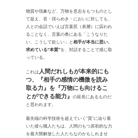
物質や現象など、万物を意志をもつものとし
て捉え、音・揺らめき・においに対しても、
人との会話でいえば言葉尻（表層）に囚われ
ることなく、言葉の奥にある「こうなりた
い、こうして欲しい」と
相手が本当に思い、
求めている“本質”
を、対話することで感じ取
っている。
人間だれしもが本来的にも
これは
つ、
『相手の感情の機微を読み
取る力』を『万物にも向けるこ
とができる能力』
の延長にあるものだ
と思われます。
最先端の科学技術を超えていく”質”に辿り着
いた彼ら職人たちは、人間のもつ原初的な力
を最大限解放した人たちなのかもしれませ