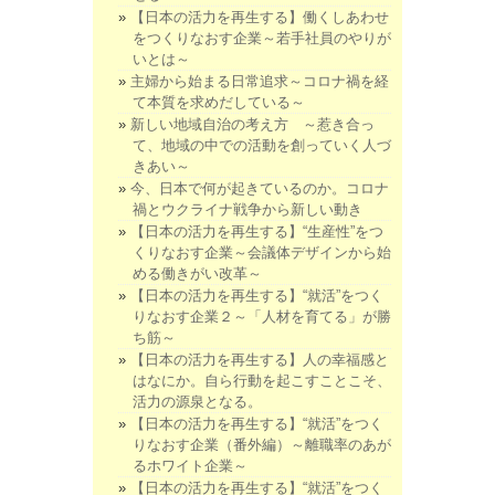
【日本の活力を再生する】働くしあわせ
をつくりなおす企業～若手社員のやりが
いとは～
主婦から始まる日常追求～コロナ禍を経
て本質を求めだしている～
新しい地域自治の考え方 ～惹き合っ
て、地域の中での活動を創っていく人づ
きあい～
今、日本で何が起きているのか。コロナ
禍とウクライナ戦争から新しい動き
【日本の活力を再生する】“生産性”をつ
くりなおす企業～会議体デザインから始
める働きがい改革～
【日本の活力を再生する】“就活”をつく
りなおす企業２～「人材を育てる」が勝
ち筋～
【日本の活力を再生する】人の幸福感と
はなにか。自ら行動を起こすことこそ、
活力の源泉となる。
【日本の活力を再生する】“就活”をつく
りなおす企業（番外編）～離職率のあが
るホワイト企業～
【日本の活力を再生する】“就活”をつく