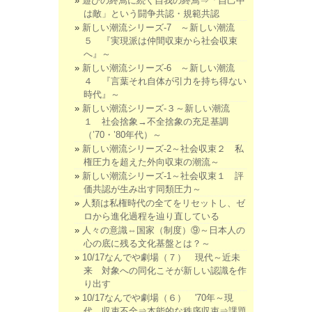
遊びの終焉に続く自我の終焉⇒「自己中
は敵」という闘争共認・規範共認
新しい潮流シリーズ-7 ～新しい潮流
５ 『実現派は仲間収束から社会収束
へ』～
新しい潮流シリーズ-6 ～新しい潮流
４ 『言葉それ自体が引力を持ち得ない
時代』～
新しい潮流シリーズ-３～新しい潮流
１ 社会捨象→不全捨象の充足基調
（’70・’80年代）～
新しい潮流シリーズ-2～社会収束２ 私
権圧力を超えた外向収束の潮流～
新しい潮流シリーズ-1～社会収束１ 評
価共認が生み出す同類圧力～
人類は私権時代の全てをリセットし、ゼ
ロから進化過程を辿り直している
人々の意識⇔国家（制度）⑨～日本人の
心の底に残る文化基盤とは？～
10/17なんでや劇場（７） 現代～近未
来 対象への同化こそが新しい認識を作
り出す
10/17なんでや劇場（６） '70年～現
代 収束不全⇒本能的な秩序収束⇒課題