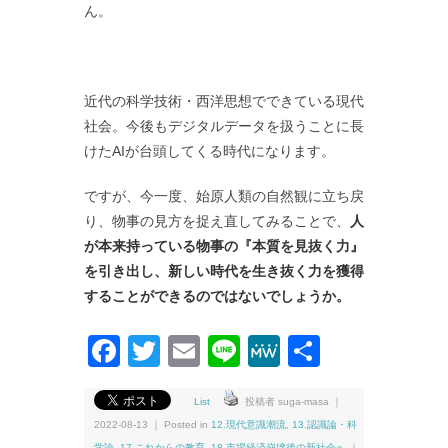
ん。
近代の科学技術・西洋思想でできている現代
社会。今後もデジタルデータを扱うことに長
けたAIが台頭してくる時代になります。
ですが、今一度、始原人類の自然観に立ち戻
り、物事の見方を捉え直してみることで、
人
が本来持っている物事の『本質を見抜く力』
を引き出し、新しい時代を生き抜く力を獲得
することができるのではないでしょうか。
Facebook
Twitter
Email
Line
MeWe
共
有
List
投稿者 suga-masa ｜
2022-08-13 ｜ Posted in
12.現代意識潮流
,
13.認識論・科
学論
,
17.これからの教育
,
18.市場経済崩壊後の新社会へ
｜