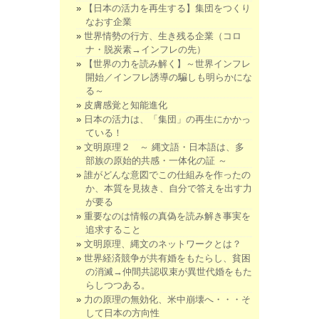
【日本の活力を再生する】集団をつくり
なおす企業
世界情勢の行方、生き残る企業（コロ
ナ・脱炭素→インフレの先）
【世界の力を読み解く】～世界インフレ
開始／インフレ誘導の騙しも明らかにな
る～
皮膚感覚と知能進化
日本の活力は、「集団」の再生にかかっ
ている！
文明原理２ ～ 縄文語・日本語は、多
部族の原始的共感・一体化の証 ～
誰がどんな意図でこの仕組みを作ったの
か、本質を見抜き、自分で答えを出す力
が要る
重要なのは情報の真偽を読み解き事実を
追求すること
文明原理、縄文のネットワークとは？
世界経済競争が共有婚をもたらし、貧困
の消滅→仲間共認収束が異世代婚をもた
らしつつある。
力の原理の無効化、米中崩壊へ・・・そ
して日本の方向性