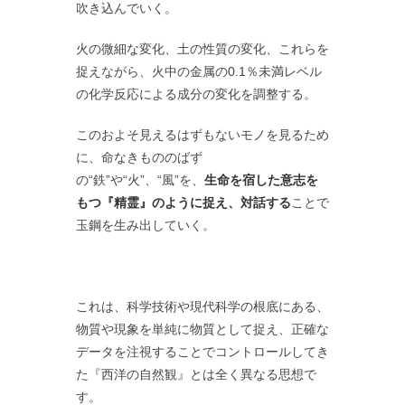
吹き込んでいく。
火の微細な変化、土の性質の変化、これらを
捉えながら、火中の金属の0.1％未満レベル
の化学反応による成分の変化を調整する。
このおよそ見えるはずもないモノを見るため
に、命なきもののばず
の“鉄”や“火”、“風”を、
生命を宿した意志を
もつ『精霊』のように捉え、対話する
ことで
玉鋼を生み出していく。
これは、科学技術や現代科学の根底にある、
物質や現象を単純に物質として捉え、正確な
データを注視することでコントロールしてき
た『西洋の自然観』とは全く異なる思想で
す。