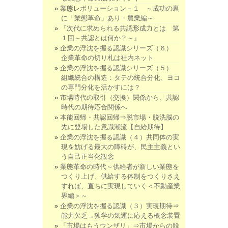
業態レボリューション－１ ～成功の裏
に「業態革命」あり・農業編～
『次代に求められる共認形成力とは 第
１回～共認とは何か？～』
企業の浮沈を握る認識シリーズ（６）
企業革命の切り札は社内ネット
企業の浮沈を握る認識シリーズ（５）
組織統合の構造：タテの統合分化、ヨコ
の専門分化を活かすには？
市場時代の取引（交換）関係から、共認
時代の期待応合関係へ
本能回帰・共認回帰⇒脱市場・脱洗脳の
先に登場した意識潮流【自給期待】
企業の浮沈を握る認識（４）共同体の実
現を妨げる最大の障碍が、民主主義とい
う自己正当化観念
業態革命の時代～供給者が新しい業態を
つくり上げ、供給する体制をつくりさえ
すれば、直ちに実現していく＜不動産業
界編＞～
企業の浮沈を握る認識（３）実現期待⇒
能力欠乏→独学の気運に応える概念装置
「市場はもうウンザリ」⇒市場からの脱