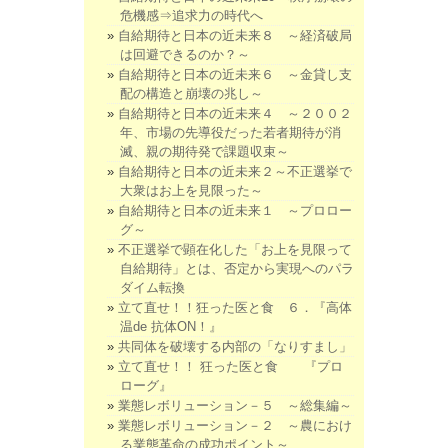
危機感⇒追求力の時代へ
自給期待と日本の近未来８ ～経済破局
は回避できるのか？～
自給期待と日本の近未来６ ～金貸し支
配の構造と崩壊の兆し～
自給期待と日本の近未来４ ～２００２
年、市場の先導役だった若者期待が消
滅、親の期待発で課題収束～
自給期待と日本の近未来２～不正選挙で
大衆はお上を見限った～
自給期待と日本の近未来１ ～プロロー
グ～
不正選挙で顕在化した「お上を見限って
自給期待」とは、否定から実現へのパラ
ダイム転換
立て直せ！！狂った医と食 ６．『高体
温de 抗体ON！』
共同体を破壊する内部の「なりすまし」
立て直せ！！ 狂った医と食 『プロ
ローグ』
業態レボリューション－５ ～総集編～
業態レボリューション－２ ～農におけ
る業態革命の成功ポイント～