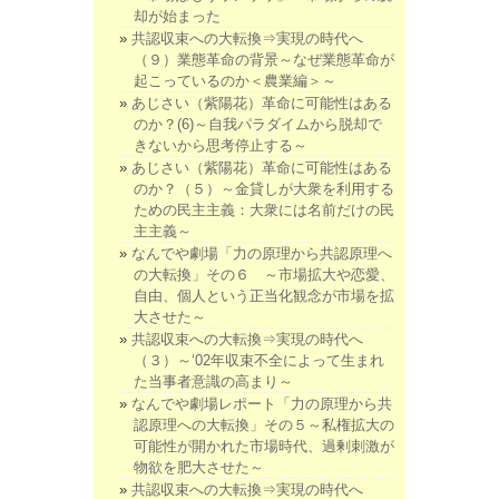
却が始まった
共認収束への大転換⇒実現の時代へ
（９）業態革命の背景～なぜ業態革命が
起こっているのか＜農業編＞～
あじさい（紫陽花）革命に可能性はある
のか？(6)～自我パラダイムから脱却で
きないから思考停止する～
あじさい（紫陽花）革命に可能性はある
のか？（５）～金貸しが大衆を利用する
ための民主主義：大衆には名前だけの民
主主義～
なんでや劇場「力の原理から共認原理へ
の大転換」その６ ～市場拡大や恋愛、
自由、個人という正当化観念が市場を拡
大させた～
共認収束への大転換⇒実現の時代へ
（３）～‘02年収束不全によって生まれ
た当事者意識の高まり～
なんでや劇場レポート「力の原理から共
認原理への大転換」その５～私権拡大の
可能性が開かれた市場時代、過剰刺激が
物欲を肥大させた～
共認収束への大転換⇒実現の時代へ