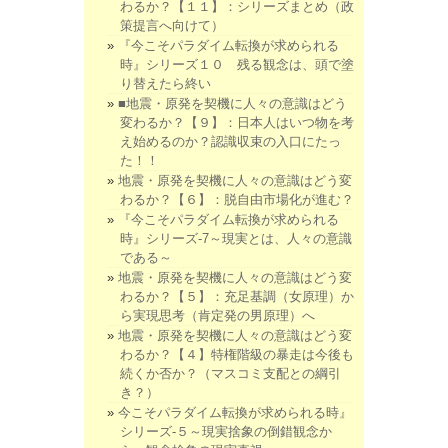
わるか？【１１】：シリーズまとめ（政
策提言へ向けて）
『今こそパラダイム転換が求められる
時』シリーズ１０ 残る観念は、頭で塗
り替えたら終い
■地震・原発を契機に人々の意識はどう
変わるか？【９】：日本人はいつ物を考
え始めるのか？認識収束の入口にたっ
た！！
地震・原発を契機に人々の意識はどう変
わるか？【６】：脱自由市場化が進む？
『今こそパラダイム転換が求められる
時』シリーズ-7～現実とは、人々の意識
である～
地震・原発を契機に人々の意識はどう変
わるか？【５】：充足基調（女原理）か
ら実現思考（肯定発の男原理）へ
地震・原発を契機に人々の意識はどう変
わるか？【４】特権階級の暴走は今後も
続くか否か？（マスコミ支配との綱引
き？）
今こそパラダイム転換が求められる時』
シリーズ-５～現実捨象の倒錯観念か