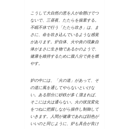
こうして大自然の恵を人が命懸けでつ
ないで、三昼夜、たたらを操業する。
不眠不休で行う「たたら吹き」は、ま
さに、命を吹き込んでいるような感覚
があります。炉自体、火や炎の現象自
体がまさに生き物であるかのようで、
健康を維持するために腹八分で炎を燃
やす。
炉の中には、「火の道」があって、そ
の道に風を通してやらないといけな
い。ある部分に砂鉄が多く溜まれば、
そこには火は通らない。火の状況変化
をつねに把握しながら操作し制御して
いきます。人間が健康であれば顔色が
いいのと同じように、炉も具合が良け