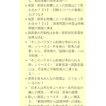
ら、観念捨象の現実直視へ～
地震・原発を契機に人々の意識はどう変
わるか？【３】：試験エリートの無能と
えげつなさ
地震・原発を契機に人々の意識はどう変
わるか？【１】：原発問題の本質は特権
階級の無能と暴走
脱原発の可能性は女発～世田谷区長選挙
結果を読む～
『今こそパラダイム転換が求められる
時』シリーズ-2～不全発の『変革の必
要』から、実現発の『認識の必要』への
大転換」～
『今こそパラダイム転換が求められる
時』シリーズ-1～「必要意識⇒課題意識
には、不全発と可能性発の二通りあ
る！」～
原発を巡るみんなの意識は、どうなって
いるのか？
「日本人は何を学ぶべきか～近代社会の
騙しの構造」～第９話：原発の虚構
新しい潮流シリーズ-8 ～新しい潮流
６ 『解脱仲間から認識仲間への逆転』