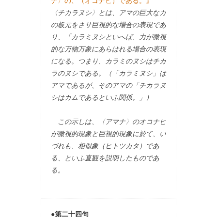
ナ〉の、（オコナヒ）である。』
〈チカラヌシ〉とは、アマの巨大なカ
の板元をさサ巨視的な場合の表現であ
り、「カラミヌシといへば、力が微視
的な万物万象にあらはれる場合の表現
になる。つまり、カラミのヌシはチカ
ラのヌシである。（「カラミヌシ」は
アマであるが、そのアマの「チカラヌ
シはカムであるといふ関係。」）
この示しは、〈アマナ〉のオコナヒ
が微視的現象と巨視的現象に於て、い
づれも、相似象（ヒトツカタ）であ
る、といふ直観を説明したものであ
る。
●第二十四句