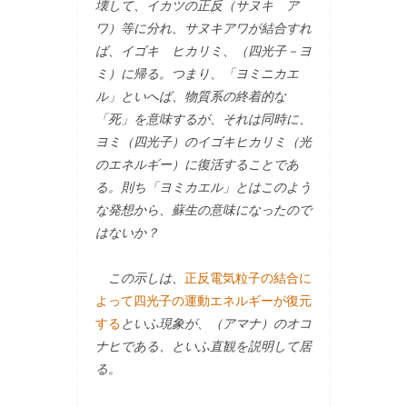
壊して、イカツの正反（サヌキ ア
ワ）等に分れ、サヌキアワが結合すれ
ば、イゴキ ヒカリミ、（四光子－ヨ
ミ）に帰る。つまり、「ヨミニカエ
ル」といへば、物質系の終着的な
「死」を意味するが、それは同時に、
ヨミ（四光子）のイゴキヒカリミ（光
のエネルギー）に復活することであ
る。則ち「ヨミカエル」とはこのよう
な発想から、蘇生の意味になったので
はないか？
この示しは、
正反電気粒子の結合に
よって四光子の運動エネルギーが復元
する
といふ現象が、（アマナ）のオコ
ナヒである、といふ直観を説明して居
る。