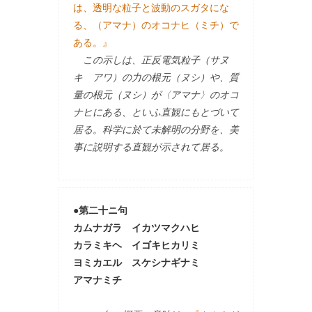
は、透明な粒子と波動のスガタにな
る、（アマナ）のオコナヒ（ミチ）で
ある。』
この示しは、正反電気粒子（サヌ
キ アワ）の力の根元（ヌシ）や、質
量の根元（ヌシ）が〈アマナ〉のオコ
ナヒにある、といふ直観にもとづいて
居る。科学に於て未解明の分野を、美
事に説明する直観が示されて居る。
●第二十ニ句
カムナガラ イカツマクハヒ
カラミキヘ イゴキヒカリミ
ヨミカエル スケシナギナミ
アマナミチ