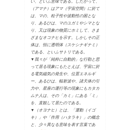
い、といふ意味である。したがって、
（アマナ）はアマ（宇宙空間）に於て
は、マの、粒子性や波動性の困とな
り、あるひは、マのユガミやシマとな
り、又は現象の物質にホミして、さま
ざまなオコナヒを示す。しかしその正
体は、恒に透明体（スケシナギナミ）
である、といふサトリである。
▼我々が「純粋に自動的」な行勒と思
って居る現象にもたとえば、宇宙に於
る電気磁気の発生や、位置エネルギ
ー、あるひは、輻射波や、諸天体の引
力や、星座の運行等の現象にもカタカ
ムナ人は、その「カミ」にある「ミ」
を、直観して居たのである。
▼（オヨナヒ）とは、「運動（イゴ
キ）」や「作用（ハタラキ）」の概念
と、少々異なる意味を表す言葉であ