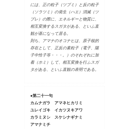
には、正の粒子（ツブミ）と反の粒子
（ソラツミ）の発生（ハエ）消滅（ツ
ブレ）の際に、エネルギーと物質に、
相互変換するスガタがある、といふ直
観が基になって居る。
則ち、アマナのオコナヒは、原子核的
存在として、正反の素粒子（電子、陽
子中性子等・・・。）のそれぞれに加
着（ホミ）して、相互変換を行ふスガ
タがある、といふ直観の表明である。
●第二十一句
カムナガラ アマネヒカリミ
ユレイゴキ イカツヌキアワ
カラミヌシ スケシナギナミ
アマナミチ