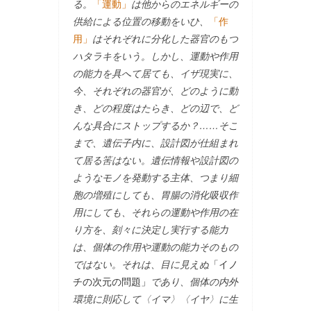
る。
「運動」
は他からのエネルギーの
供給による位置の移動をいひ、
「作
用」
はそれぞれに分化した器官のもつ
ハタラキをいう。しかし、運動や作用
の能力を具へて居ても、イザ現実に、
今、それぞれの器官が、どのように動
き、どの程度はたらき、どの辺で、ど
んな具合にストップするか？……そこ
まで、遺伝子内に、設計図が仕組まれ
て居る筈はない。遺伝情報や設計図の
ようなモノを発動する主体、つまり細
胞の増殖にしても、胃腸の消化吸収作
用にしても、それらの運動や作用の在
り方を、刻々に決定し実行する能力
は、個体の作用や運動の能力そのもの
ではない。それは、目に見えぬ
「イノ
チの次元の問題」
であり、個体の内外
環境に則応して〈イマ〉〈イヤ〉に生