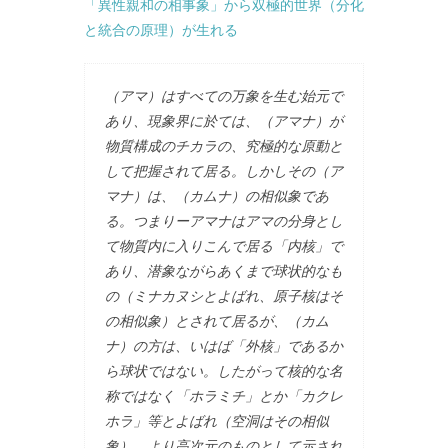
「異性親和の相事象」から双極的世界（分化
と統合の原理）が生れる
（アマ）はすべての万象を生む始元で
あり、現象界に於ては、（アマナ）が
物質構成のチカラの、究極的な原動と
して把握されて居る。しかしその（ア
マナ）は、（カムナ）の相似象であ
る。つまりーアマナはアマの分身とし
て物質内に入りこんで居る「内核」で
あり、潜象ながらあくまで球状的なも
の（ミナカヌシとよばれ、原子核はそ
の相似象）とされて居るが、（カム
ナ）の方は、いはば「外核」であるか
ら球状ではない。したがって核的な名
称ではなく「ホラミチ」とか「カクレ
ホラ」等とよばれ（空洞はその相似
象）、より高次元のものとして示され