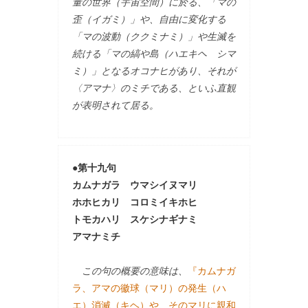
量の世界（宇宙空間）に於る、「マの
歪（イガミ）」や、自由に変化する
「マの波動（ククミナミ）」や生滅を
続ける「マの縞や島（ハエキヘ シマ
ミ）」となるオコナヒがあり、それが
〈アマナ〉のミチである、といふ直観
が表明されて居る。
●第十九句
カムナガラ ウマシイヌマリ
ホホヒカリ コロミイキホヒ
トモカハリ スケシナギナミ
アマナミチ
この句の概要の意味は、
『カムナガ
ラ、アマの徽球（マリ）の発生（ハ
エ）消滅（キヘ）や、そのマリに親和