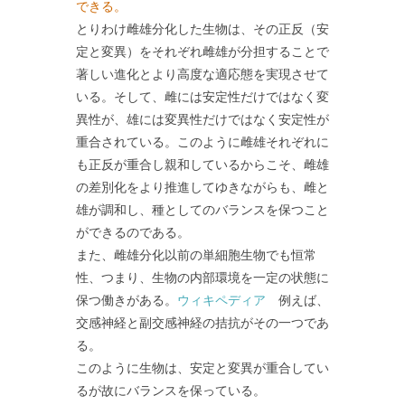
できる。
とりわけ雌雄分化した生物は、その正反（安
定と変異）をそれぞれ雌雄が分担することで
著しい進化とより高度な適応態を実現させて
いる。そして、雌には安定性だけではなく変
異性が、雄には変異性だけではなく安定性が
重合されている。このように雌雄それぞれに
も正反が重合し親和しているからこそ、雌雄
の差別化をより推進してゆきながらも、雌と
雄が調和し、種としてのバランスを保つこと
ができるのである。
また、雌雄分化以前の単細胞生物でも恒常
性、つまり、生物の内部環境を一定の状態に
保つ働きがある。
ウィキペディア
例えば、
交感神経と副交感神経の拮抗がその一つであ
る。
このように生物は、安定と変異が重合してい
るが故にバランスを保っている。