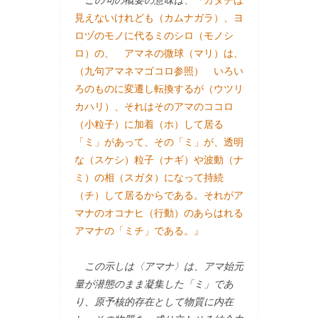
この句の概要の意味は
、『カタチは
見えないけれども（カムナガラ）、ヨ
ロヅのモノに代るミのシロ（モノシ
ロ）の、 アマネの微球（マリ）は、
（九句アマネマゴコロ参照） いろい
ろのものに変遷し転換するが（ウツリ
カハリ）、それはそのアマのココロ
（小粒子）に加着（ホ）して居る
「ミ」があって、その「ミ」が、透明
な（スケシ）粒子（ナギ）や波動（ナ
ミ）の相（スガタ）になって持続
（チ）して居るからである。それがア
マナのオコナヒ（行動）のあらはれる
アマナの「ミチ」である。』
この示しは〈アマナ〉は、アマ始元
量が潜態のまま凝集した「ミ」であ
り、原予核的存在として物質に内在