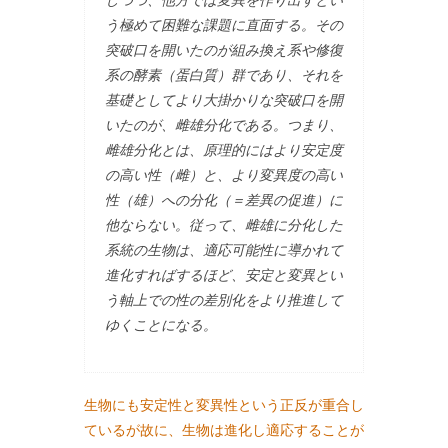
しつつ、他方では変異を作り出すとい
う極めて困難な課題に直面する。その
突破口を開いたのが組み換え系や修復
系の酵素（蛋白質）群であり、それを
基礎としてより大掛かりな突破口を開
いたのが、雌雄分化である。つまり、
雌雄分化とは、原理的にはより安定度
の高い性（雌）と、より変異度の高い
性（雄）への分化（＝差異の促進）に
他ならない。従って、雌雄に分化した
系統の生物は、適応可能性に導かれて
進化すればするほど、安定と変異とい
う軸上での性の差別化をより推進して
ゆくことになる。
生物にも安定性と変異性という正反が重合し
ているが故に、生物は進化し適応することが