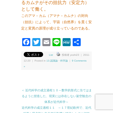
るカムナがその拮抗力（安定力）
として働く。
このアマ－カム（アマナ－カムナ）の対向
（拮抗）によって、宇宙（自然界）を貫く安
定と変異の原理が成り立っているのである。
Facebook
Twitter
Email
Line
MeWe
共
有
List
投稿者 yoshi23 ｜ 2011-
12-20 ｜ Posted in
13.認識論・科学論
｜
9 Comments
»
＜ 近代科学の成立過程１０～数学的形式に当てはま
るように捏造した、現実には存在しない架空観念の
体系が近代科学～
近代科学の成立過程１１ ～１７世紀欧州で、近代