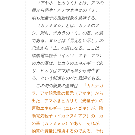
（アヤネ ヒカリミ）とは、アマの
根から発生したアマネキ光の「ミ」、
則ち光量子の振動現象を意味する。
（カラミヌシ）とは、カラミのヌ
シ、則ち、チカラの「ミ」の基、の意
である。ヌシとは「見えない示し」の
思念から「主」の意になる。ここは、
陰陽電気粒子（イカツ ヌキ アワ）
のカの基は、ヒカリのエネルギーであ
り、ヒカリはアマ始元量から発生す
る、という関係をのペた歌詞である。
この句の概要の意味は、
『カムナガ
ラ、アマ始元量の根元（アマネ）から
出た、アマネきヒカリミ（光量子）の
運動エネルギー（ユレイゴキ）が、陰
陽電気粒子（イカツヌキアブ）の、カ
の基（カラミヌシ）であり、それが、
物質の質量に転換するのである。それ