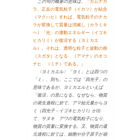
この句の概要の意味は、
『カムナガ
ラ、正反の電気粒子（イカツ）が結合
（マクハヒ）すれば、電気粒子のチカ
ラが変換して質量は消滅し（カラミキ
ヘ）「光」の運動エネルギー（イゴキ
ヒカリミ）が復活する（ヨミカエ
ル）。それは、透明な粒子と波動の相
（スガタ）となる （アマナ）のオコ
ナヒ （ミチ）である。』
〈ヨミカエル〉「ヨミ」とは四つの
「ミ」、則ち、ここでは「四光子」の
意味であるが、ヨミカエルといえば
「復活」の意になる。なぜなら、物質
の発生過程に於て、アマ始元量からヨ
ミ（四光子－イゴキヒカリﾐ）が出
て、サヌキ アワの電気粒子になり、
物質の質量に変換する。又、物質の還
元過程に於ては、細胞や分子原子が崩