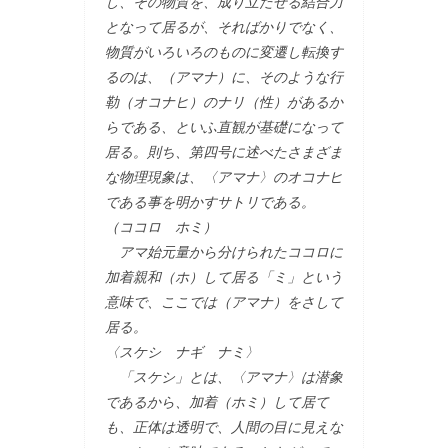
し、その物質を、成り立たせる結合力
となって居るが、そればかりでなく、
物質がいろいろのものに変遷し転換す
るのは、（アマナ）に、そのような行
勒（オコナヒ）のナリ（性）があるか
らである、といふ直観が基礎になって
居る。則ち、第四号に述べたさまざま
な物理現象は、〈アマナ〉のオコナヒ
である事を明かすサトリである。
（ココロ ホミ）
アマ始元量から分けられたココロに
加着親和（ホ）して居る「ミ」という
意味で、ここでは（アマナ）をさして
居る。
〈スケシ ナギ ナミ〉
「スケシ」とは、〈アマナ〉は潜象
であるから、加着（ホミ）して居て
も、正体は透明で、人間の目に見えな