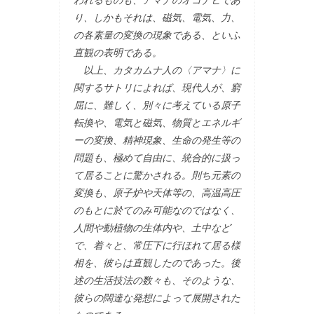
われるものも、アマナのオコナヒであ
り、しかもそれは、磁気、電気、力、
の各素量の変換の現象である、といふ
直観の表明である。
以上、カタカムナ人の〈アマナ〉に
関するサトリによれば、現代人が、窮
屈に、難しく、別々に考えている原子
転換や、電気と磁気、物質とエネルギ
ーの変換、精神現象、生命の発生等の
問題も、極めて自由に、統合的に扱っ
て居ることに驚かされる。則ち元素の
変換も、原子炉や天体等の、高温高圧
のもとに於てのみ可能なのではなく、
人間や動植物の生体内や、土中など
で、着々と、常圧下に行ほれて居る様
相を、彼らは直観したのであった。後
述の生活技法の数々も、そのような、
彼らの闊達な発想によって展開された