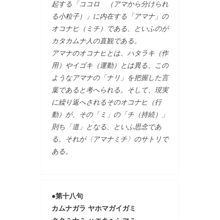
起する「ココロ （アマから分けられ
る小粒子）」に内在する「アマナ」の
オコナヒ（ミチ）である、といふのが
カタカムナ人の直観である。
アマナのオコナヒとは、ハタラキ（作
用）やイゴキ（運動）とは異る、この
ようなアマナの「ナリ」を把握した言
葉であると考へられる。そして、現実
に繰り返へされるそのオコナヒ（行
動）が、その「ミ」の「チ（持続）」
則ち「道」となる、といふ思念であ
る。それが〈アマナミチ〉のサトリで
ある。
●第十八句
カムナガラ ヤホマガイガミ