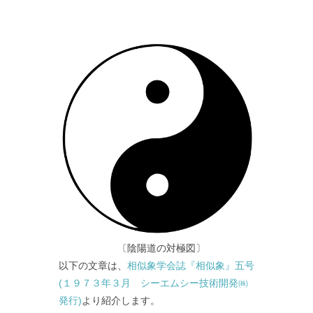
〔陰陽道の対極図〕
以下の文章は、
相似象学会誌『相似象』五号
(１９７３年３月 シーエムシー技術開発㈱
発行)
より紹介します。