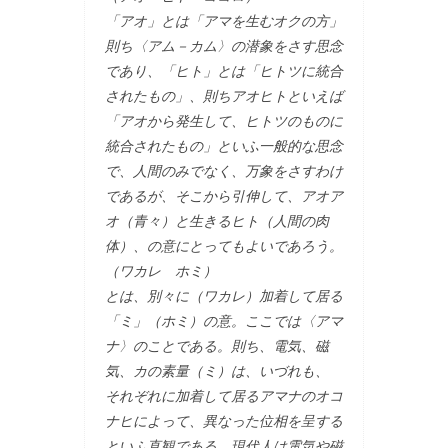
「アオ」とは「アマを生むオクの方」
則ち〈アム－カム〉の潜象をさす思念
であり、「ヒト」とは「ヒトツに統合
されたもの」、則ちアオヒトといえば
「アオから発生して、ヒトツのものに
統合されたもの」といふ一般的な思念
で、人間のみでなく、万象をさすわけ
であるが、そこから引伸して、アオア
オ（青々）と生きるヒト（人間の肉
体）、の意にとってもよいであろう。
（ワカレ ホミ）
とは、別々に（ワカレ）加着して居る
「ミ」（ホミ）の意。ここでは〈アマ
ナ〉のことである。則ち、電気、磁
気、カの素量（ミ）は、いづれも、
それぞれに加着して居るアマナのオコ
ナヒによって、異なった位相を呈する
といふ直観である。現代人は電気や磁