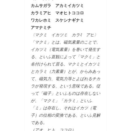
カムサガラ アカミイカツミ
カラミアヒ マオヒトココロ
ワカレホミ スケシナギナミ
アマナミチ
〈マクミ イカツミ カラﾐ アヒ〉
「マクミ」とは、磁気素量のことで、
イカツミ（電気素量）を巻いて発生す
る、といふ直観によって「マクミ」と
名付けられて居る。マクミとイカツミ
とカラミ（力素量）とが、からみあっ
て、磁気力、電気力等とよばれるチカ
ラが発現する、という意味である。従
って「磁子」といふものは存在しない
が、「マクミ」「カラミ」といふ
「ミ」は存在し、それはイカツ（電
子）の位相の変換である、といふ見解
である。
（アオ ヒト ココロ）