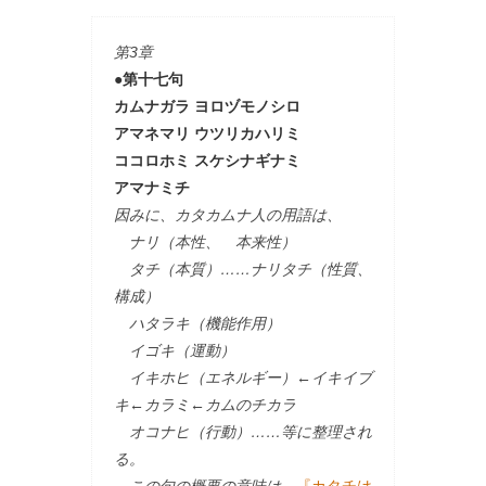
第3章
●第十七句
カムナガラ ヨロヅモノシロ
アマネマリ ウツリカハリミ
ココロホミ スケシナギナミ
アマナミチ
因みに、カタカムナ人の用語は、
ナリ（本性、 本来性）
タチ（本質）……ナリタチ（性質、
構成）
ハタラキ（機能作用）
イゴキ（運動）
イキホヒ（エネルギー）←イキイブ
キ←カラミ←カムのチカラ
オコナヒ（行動）……等に整理され
る。