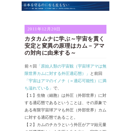
2011年12月20日
カタカムナに学ぶ～宇宙を貫く
安定と変異の原理はカム－アマ
の対向に由来する～
前々回
「原始人類の宇宙観（宇宙球アマは無
限世界カムに対する外圧適応態）」
と前回
「宇宙はアマのイノチ（＝適応可能性）に満
ち溢れている」
で、
【１】生物（細胞）は外圧（外部世界）に対
する適応態であるということは、その原象で
ある有限宇宙球アマも外圧（外部世界）カム
に対する適応態であること。
【２】カムのチカラという外圧がアマ始元量