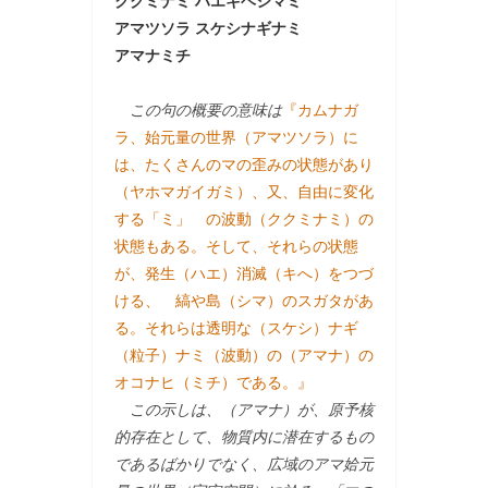
ククミナミ ハエキヘシマミ
アマツソラ スケシナギナミ
アマナミチ
この句の概要の意味は
『カムナガ
ラ、始元量の世界（アマツソラ）に
は、たくさんのマの歪みの状態があり
（ヤホマガイガミ）、又、自由に変化
する「ミ」 の波動（ククミナミ）の
状態もある。そして、それらの状態
が、発生（ハエ）消滅（キへ）をつづ
ける、 縞や島（シマ）のスガタがあ
る。それらは透明な（スケシ）ナギ
（粒子）ナミ（波動）の（アマナ）の
オコナヒ（ミチ）である。』
この示しは、（アマナ）が、原予核
的存在として、物質内に潜在するもの
であるばかりでなく、広域のアマ姶元