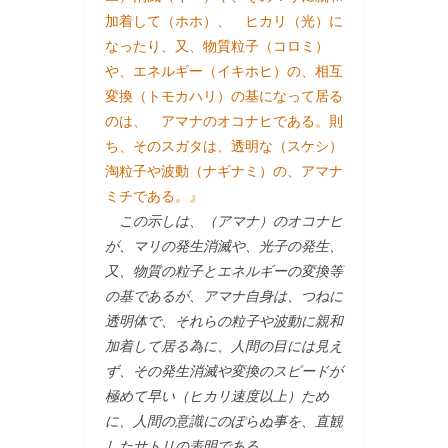
加着して（ホホ）、 ヒカリ（光）に
なったり、又、物質粒子（コロミ）
や、エネルギー（イキホヒ）の、相互
変換（トモカハリ）の基になって居る
のは、 アマナのオコナヒである。則
ち、そのスガタは、透明な（スケシ）
淘粒子や波動（ナギナミ）の、アマナ
ミチである。』
この示しは、（アマナ）のオコナヒ
が、マリの発生消滅や、光子の発生、
又、物質の粒子とエネルギーの変換等
の基であるが、アマナ自身は、つねに
透明体で、それらの粒子や波動に親和
加着して居る為に、人間の目には見え
ず、その発生消滅や変換のスピードが
極めて早い（ヒカリ速度以上）ため
に、人間の意識にのぽらぬ事を、直観
したサトリの表明である。