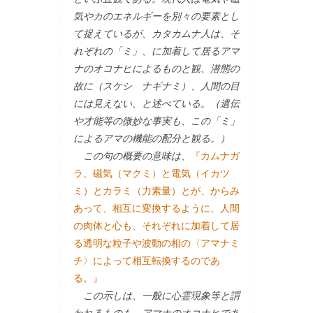
気やカのエネルギーを別々の要素とし
て捉えているが、カタカムナ人は、そ
れぞれの「ミ」、に加着して居るアマ
ナのオコナヒによるものと観、潜態の
故に（スケシ ナギナミ）、人間の目
には見えない、と述べている。（遺伝
や才能等の微妙な事実も、この「ミ」
によるアマの機能の配分と観る。）
この句の概要の意味は、
『カムナガ
ラ、磁気（マクミ）と電気（イカツ
ミ）とカラミ（力素量）とが、からみ
あって、相互に変換するように、人間
の肉体と心も、それぞれに加着して居
る透明な粒子や波動の相の〈アマナミ
チ〉によって相互転換するのであ
る。』
この示しは、一般に心霊現象等と謂