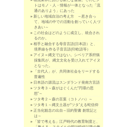
トはモノ・人・情報が一体となった「流
通のありよう」にあった
新しい地域自治の考え方 ～惹き合っ
て、地域の中での活動を創っていく人づ
きあい～
この社会はどのように成立し、統合され
るのか。
相手と融合する母音言語(日本語）と、
境界線を作る子音言語(印欧語等）
アイヌ＝縄文ではない。シベリア系狩猟
採集民が、縄文文化を受け入れてアイヌ
となった。
「古代人」が、共同体社会をリードする
普遍性
日本語の源流はスンダランド発南方言語
ツタ考３～森がはぐくんだ“円環の思
想”～
ツタ考２～森の言葉（コトノハ）～
ツタ考１～縄文土器が“ツタ”える蛇信仰
正当化観念の出自～旧約聖書 創世記と
は～
「皆で考える」江戸時代の教育制度と、
「教える」スタイルの明治時代以降の教