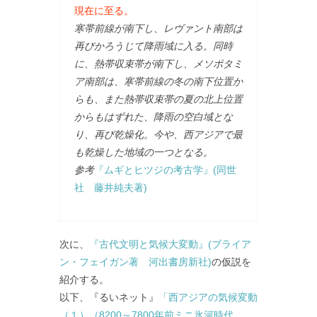
現在に至る。
寒帯前線が南下し、レヴァント南部は
再びかろうじて降雨域に入る。同時
に、熱帯収束帯が南下し、メソポタミ
ア南部は、寒帯前線の冬の南下位置か
らも、また熱帯収束帯の夏の北上位置
からもはずれた、降雨の空白域とな
り、再び乾燥化。今や、西アジアで最
も乾燥した地域の一つとなる。
参考
『ムギとヒツジの考古学』(同世
社 藤井純夫著)
次に、
『古代文明と気候大変動』(ブライア
ン・フェイガン著 河出書房新社)
の仮説を
紹介する。
以下、『るいネット』
「西アジアの気候変動
（１）（8200～7800年前ミニ氷河時代、