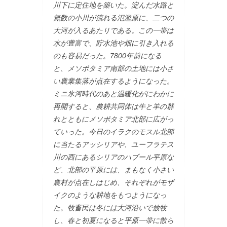
川下に定住地を築いた。淀んだ水路と
無数の小川が流れる氾濫原に、二つの
大河が入るあたりである。この一帯は
水が豊富で、貯水池や畑に引き入れる
のも容易だった。7800年前になる
と、メソポタミア南部の土地には小さ
い農業集落が点在するようになった。
ミニ氷河時代のあと温暖化がにわかに
再開すると、農耕共同体は牛と羊の群
れとともにメソポタミア北部に広がっ
ていった。今日のイラクのモスル北部
に当たるアッシリアや、ユーフラテス
川の西にあるシリアのハブール平原な
ど、北部の平原には、まもなく小さい
農村が点在しはじめ、それぞれがモザ
イクのような耕地をもつようになっ
た。牧畜民は冬には大河沿いで放牧
し、春と初夏になると平原一帯に散ら