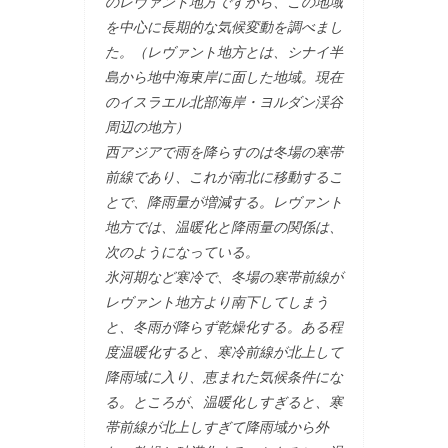
のレヴァント地方ですから、この地域
を中心に長期的な気候変動を調べまし
た。（レヴァント地方とは、シナイ半
島から地中海東岸に面した地域。現在
のイスラエル北部海岸・ヨルダン渓谷
周辺の地方）
西アジアで雨を降らすのは冬場の寒帯
前線であり、これが南北に移動するこ
とで、降雨量が増減する。レヴァント
地方では、温暖化と降雨量の関係は、
次のようになっている。
氷河期など寒冷で、冬場の寒帯前線が
レヴァント地方より南下してしまう
と、冬雨が降らず乾燥化する。ある程
度温暖化すると、寒冷前線が北上して
降雨域に入り、恵まれた気候条件にな
る。ところが、温暖化しすぎると、寒
帯前線が北上しすぎて降雨域から外