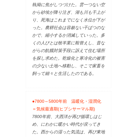
執拗に焦がしつづけた。雲一つない空
から砂埃が降り注ぎ、湖も川も干上が
り、死海はこれまでになく水位が下が
った。農耕社会は容赦ない干ばつのな
かで、縮小するか消滅していった。多
くの人びとは牧羊業に鞍替えし、昔な
がらの飢餓対策手段に訴えて住む場所
を探し求めた。乾燥化と寒冷化の被害
の少ない土地へ移動し、そこで家畜を
飼って細々と生活したのである。
●7800～5800年前 温暖化・湿潤化
＝気候最適期(ヒプシサーマル期)
7800年前、大西洋が再び循環しはじ
め、にわかに暖かい時代が戻ってき
た。西からの湿った気流は、再び東地