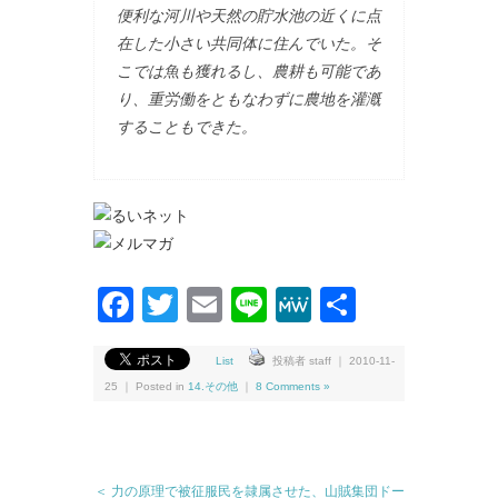
便利な河川や天然の貯水池の近くに点
在した小さい共同体に住んでいた。そ
こでは魚も獲れるし、農耕も可能であ
り、重労働をともなわずに農地を灌漑
することもできた。
Facebook
Twitter
Email
Line
MeWe
共
有
List
投稿者 staff ｜ 2010-11-
25 ｜ Posted in
14.その他
｜
8 Comments »
＜ 力の原理で被征服民を隷属させた、山賊集団ドー