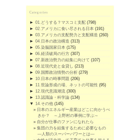
Categories
►
01.どうする？マスコミ支配
(798)
►
02.アメリカに食い尽される日本
(191)
►
03.アメリカの支配勢力と支配構造
(260)
►
04.日本の政治構造
(313)
►
05.染脳国家日本
(175)
►
06.経済破局の行方
(307)
►
07.新政治勢力の結集に向けて
(107)
►
08.近現代史と金貸し
(213)
►
09.国際政治情勢の分析
(279)
►
10.日本の時事問題
(206)
►
11.世論形成の場、ネットの可能性
(95)
►
12.現代意識潮流
(300)
►
13.認識論・科学論
(134)
▼
14.その他
(145)
日本のエネルギー産業はどこに向かうべ
きか？ ～上野村の事例に学ぶ～
自分が仕事のファンになれたら
集団の力を結集するために必要なもの
―人類のスーパーパワーとは―