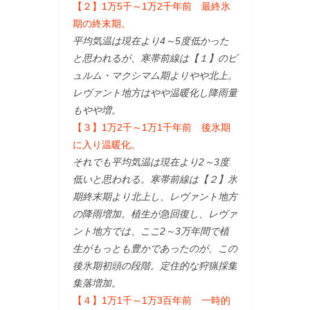
【２】1万5千～1万2千年前 最終氷
期の終末期。
平均気温は現在より4～5度低かった
と思われるが、寒帯前線は【１】のビ
ュルム・マクシマム期よりやや北上。
レヴァント地方はやや温暖化し降雨量
もやや増。
【３】1万2千～1万1千年前 後氷期
に入り温暖化。
それでも平均気温は現在より2～3度
低いと思われる。寒帯前線は【２】氷
期終末期より北上し、レヴァント地方
の降雨増加。植生が急回復し、レヴァ
ント地方では、ここ2～3万年間で植
生がもっとも豊かであったのが、この
後氷期初頭の段階。定住的な狩猟採集
集落増加。
【４】1万1千～1万3百年前 一時的