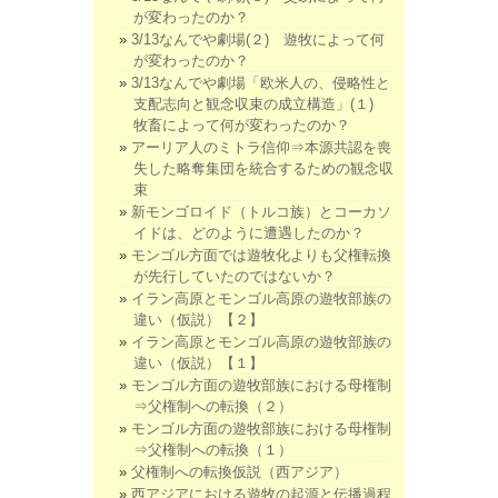
が変わったのか？
3/13なんでや劇場(２) 遊牧によって何
が変わったのか？
3/13なんでや劇場「欧米人の、侵略性と
支配志向と観念収束の成立構造」(１)
牧畜によって何が変わったのか？
アーリア人のミトラ信仰⇒本源共認を喪
失した略奪集団を統合するための観念収
束
新モンゴロイド（トルコ族）とコーカソ
イドは、どのように遭遇したのか？
モンゴル方面では遊牧化よりも父権転換
が先行していたのではないか？
イラン高原とモンゴル高原の遊牧部族の
違い（仮説）【２】
イラン高原とモンゴル高原の遊牧部族の
違い（仮説）【１】
モンゴル方面の遊牧部族における母権制
⇒父権制への転換（２）
モンゴル方面の遊牧部族における母権制
⇒父権制への転換（１）
父権制への転換仮説（西アジア）
西アジアにおける遊牧の起源と伝播過程