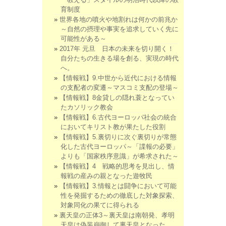
育制度
世界各地の噴火や地割れは何かの前兆か
～自然の摂理や事実を追求していく先に
可能性がある～
2017年 元旦 日本の未来を切り開く！
自分たちの生きる場を創る、実現の時代
へ。
【情報戦】9.中世から近代における情報
の支配者の変遷～マスコミ支配の登場～
【情報戦】8金貸しの隠れ蓑となってい
たカソリック教会
【情報戦】6.古代ヨーロッパ社会の統合
においてキリスト教が果たした役割
【情報戦】5.裏切りに次ぐ裏切りが常態
化した古代ヨーロッパ～「諜報の必要」
よりも「国家秩序意識」が希求された～
【情報戦】4 戦略的思考を見出し、情
報戦の産みの親となった遊牧民
【情報戦】3.情報とは闘争において可能
性を発掘するための徹底した対象探索、
対象同化の果てに得られる
裏天皇の正体3～裏天皇は南朝発、孝明
天皇は偽装崩御して裏天皇となった。