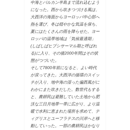
中海とバルカン半島まで流れ込むよう
になった。西から吹きつづける風は、
大西洋の海面からヨーロッパ中心部へ
熱を運び、冬は穏やかな気温を保ち、
夏にはたくさんの雨を降らせた。ヨー
ロッパの温帯地域は「気候最適期」
(しばしばヒプシサーマル期と呼ばれ
る)に入り、その後2000年間はその状
態がつづいた。
そして7800年前になると、よい時代
が戻ってきた。大西洋の循環のスイッ
チが入り、地中海の湿った偏西風がに
わかにまた吹きだした。数世代もする
と、農耕民は避難していた土地から肥
沃な三日月地帯一帯に広がり、より温
暖で水利に恵まれた場所を求めて、テ
ィグリスとユーフラテスの川岸へと移
動していった。一部の農耕民はかなり