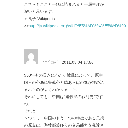
こちらもここと一緒に読まれると一層興趣が
深いと思います。
＞孔子-Wikipedia
>>
http://ja.wikipedia.org/wiki/%E5%AD%94%E5%AD%90
ﾍﾝﾌﾟﾋﾙｽﾞ
| 2011.08.04 17:56
550年もの長きにわたる戦乱によって、原中
国人の心底に警戒心と隙あらばの塊が埋め込
まれたのがよくわかりました。
それにしても、中国は“遊牧民の戦乱史”です
ね。
それと、
＞つまり、中国のもう一つの特徴である思想
の原点は、遊牧部族ゆえの交易能力を発達さ