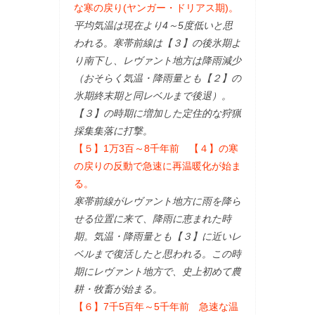
な寒の戻り(ヤンガー・ドリアス期)。
平均気温は現在より4～5度低いと思
われる。寒帯前線は【３】の後氷期よ
り南下し、レヴァント地方は降雨減少
（おそらく気温・降雨量とも【２】の
氷期終末期と同レベルまで後退）。
【３】の時期に増加した定住的な狩猟
採集集落に打撃。
【５】1万3百～8千年前 【４】の寒
の戻りの反動で急速に再温暖化が始ま
る。
寒帯前線がレヴァント地方に雨を降ら
せる位置に来て、降雨に恵まれた時
期。気温・降雨量とも【３】に近いレ
ベルまで復活したと思われる。この時
期にレヴァント地方で、史上初めて農
耕・牧畜が始まる。
【６】7千5百年～5千年前 急速な温