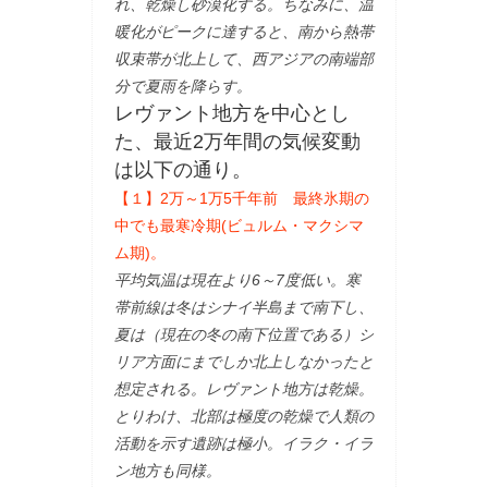
れ、乾燥し砂漠化する。ちなみに、温
暖化がピークに達すると、南から熱帯
収束帯が北上して、西アジアの南端部
分で夏雨を降らす。
レヴァント地方を中心とし
た、最近2万年間の気候変動
は以下の通り。
【１】2万～1万5千年前 最終氷期の
中でも最寒冷期(ビュルム・マクシマ
ム期)。
平均気温は現在より6～7度低い。寒
帯前線は冬はシナイ半島まで南下し、
夏は（現在の冬の南下位置である）シ
リア方面にまでしか北上しなかったと
想定される。レヴァント地方は乾燥。
とりわけ、北部は極度の乾燥で人類の
活動を示す遺跡は極小。イラク・イラ
ン地方も同様。