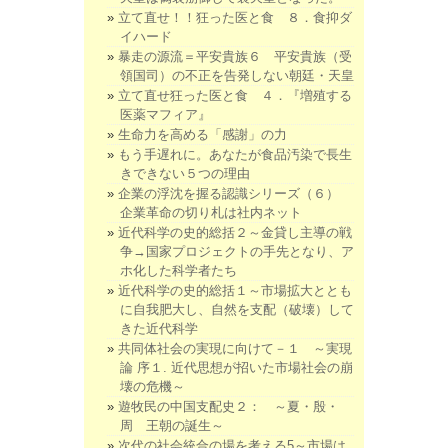
立て直せ！！狂った医と食 ８．食抑ダ
イハード
暴走の源流＝平安貴族６ 平安貴族（受
領国司）の不正を告発しない朝廷・天皇
立て直せ狂った医と食 ４．『増殖する
医薬マフィア』
生命力を高める「感謝」の力
もう手遅れに。あなたが食品汚染で長生
きできない５つの理由
企業の浮沈を握る認識シリーズ（６）
企業革命の切り札は社内ネット
近代科学の史的総括２～金貸し主導の戦
争→国家プロジェクトの手先となり、ア
ホ化した科学者たち
近代科学の史的総括１～市場拡大ととも
に自我肥大し、自然を支配（破壊）して
きた近代科学
共同体社会の実現に向けて－１ ～実現
論 序１. 近代思想が招いた市場社会の崩
壊の危機～
遊牧民の中国支配史２： ～夏・殷・
周 王朝の誕生～
次代の社会統合の場を考える5～市場は