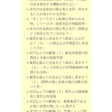
社会を統合する機能を持たない～
次代の社会統合の場を考える④～何をす
るにもお金がかかる社会～
『今こそパラダイム転換が求められる
時』シリーズ-6～現実否定の倒錯思考～
次代の社会統合の場を考える①～国家は
どう統合されているのか？～
集団を超えた社会をどう統合しなおす
か？（６）～人類はなぜ市場拡大に奔走
したのか～
4/17なんでや劇場（７）東北沖地震の特
異性と今後の地震予測
集団を超えた社会をどう統合し直すか？
（５）～今こそ日本人の共同体精神が発
揮される時～
集団を超えた社会をどう統合し直すか？
（１）~闘争の場と生殖の場の分断が招
いた歪～
3/13なんでや劇場（５）西洋人の精神構
造と異常な性意識
3/13なんでや劇場(４) 略奪集団である
が故に自我の塊になった西洋人
3/13なんでや劇場(３) 交易によって何