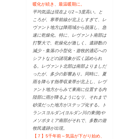
暖化が続き、最温暖期に。
平均気温は現在より2～3度高い。と
ころが、寒帯前線が北上しすぎて、レ
ヴァント地方は降雨域から脱落し、急
速に乾燥化。特に、レヴァント南部は
打撃大で、乾燥化が激しく、遺跡数の
減少・集落の小型化・遊牧的適応への
シフトなどの諸現象が広く認められ
る。レヴァント北部は南部よりましだ
ったが、多少の影響あり。同時に、夏
雨を降らす熱帯収束帯が北上し、レヴ
ァント地方からみて東南に位置する内
陸部に雨が降るようになリ、それまで
砂漠だった地方がステップ化する。ト
ランスヨルダン(ヨルダン川の東側)や
メソポタミア南部がそれで、多数の遊
牧民遺跡が出現。
【７】5千年前～気温が下がり始め、