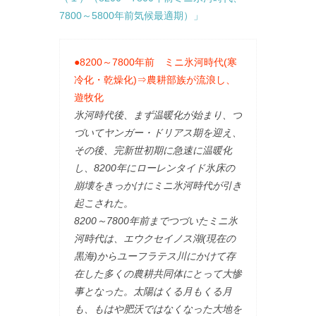
7800～5800年前気候最適期）」
●8200～7800年前 ミニ氷河時代(寒
冷化・乾燥化)⇒農耕部族が流浪し、
遊牧化
氷河時代後、まず温暖化が始まり、つ
づいてヤンガー・ドリアス期を迎え、
その後、完新世初期に急速に温暖化
し、8200年にローレンタイド氷床の
崩壊をきっかけにミニ氷河時代が引き
起こされた。
8200～7800年前までつづいたミニ氷
河時代は、エウクセイノス湖(現在の
黒海)からユーフラテス川にかけて存
在した多くの農耕共同体にとって大惨
事となった。太陽はくる月もくる月
も、もはや肥沃ではなくなった大地を