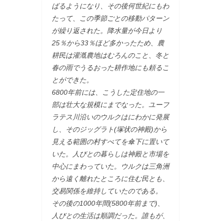
ばるようになり、その後何世紀にもわ
たって、この季節ごとの移動パターン
が繰り返された。降水量が今日より
25％から33％ほど多かったため、農
耕民は灌漑農地はむろんのこと、冬と
春の雨でうるおった耕作地にも頼るこ
とができた。
6800年前には、こうした定住地の一
部は壮大な規模にまでなった。ユーフ
ラテス川沿いのウルクはにわかに発展
し、そのジッグラト(塚状の神殿)から
見える範囲の村すべてを傘下に置いて
いた。人びとの暮らしは神殿と市場を
中心にまわっていた。ウルクは三角洲
から遠く離れたところに住む民とも、
交易関係を維持していたのである。
その後の1000年間(5800年前まで)、
人びとの生活は順調だった。誰もが、