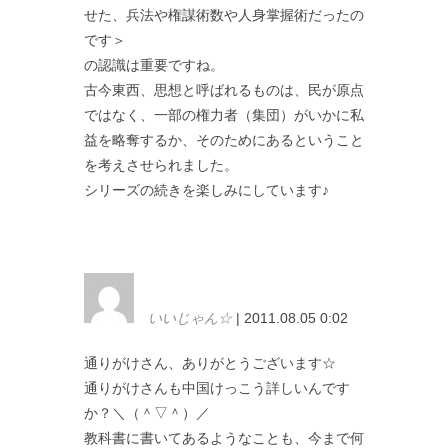
せた、兵法や権謀術数や人身掌握術だったの
です＞
の認識は重要ですね。
古今東西、思想と呼ばれるものは、民が原点
ではなく、一部の権力者（集団）がいかに私
益を略奪するか、そのためにあるということ
を考えさせられました。
シリーズの続きを楽しみにしています♪
いいじゃん☆
| 2011.08.05 0:02
通りがけさん、ありがとうございます☆
通りがけさんも中国けっこう詳しいんです
か？＼（＾▽＾）／
教科書に書いてあるようなことも、今まで何