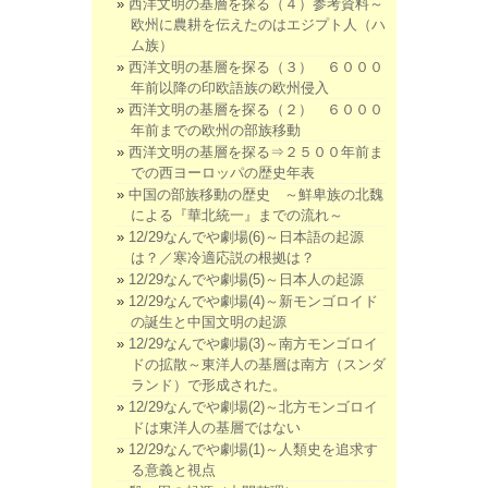
西洋文明の基層を探る（４）参考資料～
欧州に農耕を伝えたのはエジプト人（ハ
ム族）
西洋文明の基層を探る（３） ６０００
年前以降の印欧語族の欧州侵入
西洋文明の基層を探る（２） ６０００
年前までの欧州の部族移動
西洋文明の基層を探る⇒２５００年前ま
での西ヨーロッパの歴史年表
中国の部族移動の歴史 ～鮮卑族の北魏
による『華北統一』までの流れ～
12/29なんでや劇場(6)～日本語の起源
は？／寒冷適応説の根拠は？
12/29なんでや劇場(5)～日本人の起源
12/29なんでや劇場(4)～新モンゴロイド
の誕生と中国文明の起源
12/29なんでや劇場(3)～南方モンゴロイ
ドの拡散～東洋人の基層は南方（スンダ
ランド）で形成された。
12/29なんでや劇場(2)～北方モンゴロイ
ドは東洋人の基層ではない
12/29なんでや劇場(1)～人類史を追求す
る意義と視点