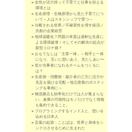
女性が活力持って子育てと仕事を担える
環境とは
生命原理・生物原理から見た子育てにつ
いて～人はスキンシップで育つ～
分断される世界／不確実性を増す経済／
共創の企業経営
地球温暖化？問題の本質は過剰な生産に
よる環境破壊！そしてその解決の起点が
新型コロナ禍？
おもてなしは「主客一体」～相手と一体
になり、互いに想いあう、充たしあい〜
皆が当事者になれるチームをつくるに
は？
生産側・消費側・媒介者の三方に活力や
充足を届ける宅配～地元密着のポスティ
ングを事例に～
物流拠点も効率化だけでは人が集まらな
い。倉庫の可能性はモノだけでなく情報
も集約できること。
プログラミングするインド人と、想いを
込める日本人
言葉の起源：ことばは、世界と身体をシ
ンクロさせるために生まれた