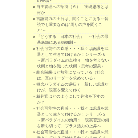
の登場～
自主管理への招待（６） 実現思考とは
何か
言語能力の土台は、聞くことにある～音
読でも重要なのは”周りの声を聞くこ
と”～
『どうする 日本の社会』 ～社会の最
基底部にある婚姻制～
社会可能性の直感・・・我々は認識を武
器として生きてゆけるか！シリーズ-６
～新パラダイムの点検４ 物を考えない
状態と物を識った状態（思考の源泉）
統合階級ほど無能になっている（社会
は、真のリーダーを求めている）
観念パラダイムの逆転７ 新しい認識だ
けが、現実を変えてゆく
裁判官はどのようにして判決を下すの
か？
社会可能性の直感・・・我々は認識を武
器として生きてゆけるか！シリーズ-２
～新パラダイムの効用１ 現実否定の鎖
を断ち切って、プラス活力の上昇へ
社会可能性の直感・・・我々は認識を武
器として生きてゆけるか！シリーズ-１