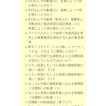
3/13なんでや劇場(３) 交易によって何
が変わったのか？
3/13なんでや劇場(２) 遊牧によって何
が変わったのか？
3/13なんでや劇場「欧米人の、侵略性と
支配志向と観念収束の成立構造」(１)
牧畜によって何が変わったのか？
アーリア人のミトラ信仰⇒本源共認を喪
失した略奪集団を統合するための観念収
束
新モンゴロイド（トルコ族）とコーカソ
イドは、どのように遭遇したのか？
モンゴル方面では遊牧化よりも父権転換
が先行していたのではないか？
イラン高原とモンゴル高原の遊牧部族の
違い（仮説）【２】
イラン高原とモンゴル高原の遊牧部族の
違い（仮説）【１】
モンゴル方面の遊牧部族における母権制
⇒父権制への転換（２）
モンゴル方面の遊牧部族における母権制
⇒父権制への転換（１）
父権制への転換仮説（西アジア）