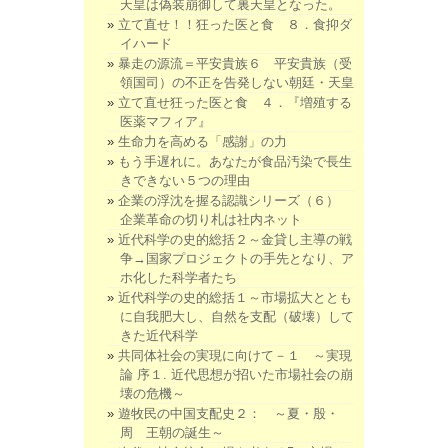
天皇は偽装崩御して裏天皇となった。
立て直せ！！狂った医と食 ８．食抑ダ
イハード
暴走の源流＝平安貴族６ 平安貴族（受
領国司）の不正を告発しない朝廷・天皇
立て直せ狂った医と食 ４．『増殖する
医薬マフィア』
生命力を高める「感謝」の力
もう手遅れに。あなたが食品汚染で長生
きできない５つの理由
企業の浮沈を握る認識シリーズ（６）
企業革命の切り札は社内ネット
近代科学の史的総括２～金貸し主導の戦
争→国家プロジェクトの手先となり、ア
ホ化した科学者たち
近代科学の史的総括１～市場拡大ととも
に自我肥大し、自然を支配（破壊）して
きた近代科学
共同体社会の実現に向けて－１ ～実現
論 序１. 近代思想が招いた市場社会の崩
壊の危機～
遊牧民の中国支配史２： ～夏・殷・
周 王朝の誕生～