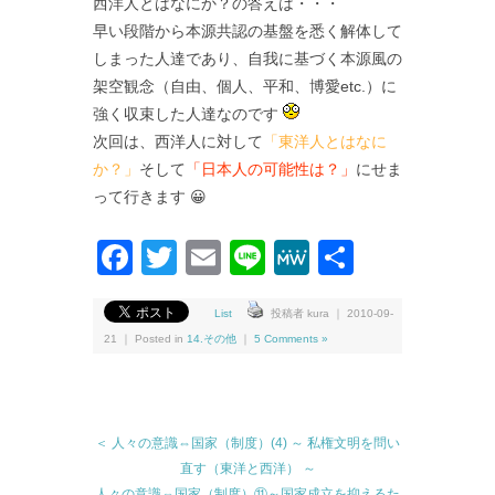
西洋人とはなにか？の答えは・・・
早い段階から本源共認の基盤を悉く解体して
しまった人達であり、自我に基づく本源風の
架空観念（自由、個人、平和、博愛etc.）に
強く収束した人達なのです
次回は、西洋人に対して
「東洋人とはなに
か？」
そして
「日本人の可能性は？」
にせま
って行きます 😀
Facebook
Twitter
Email
Line
MeWe
共
有
List
投稿者 kura ｜ 2010-09-
21 ｜ Posted in
14.その他
｜
5 Comments »
＜ 人々の意識⇔国家（制度）(4) ～ 私権文明を問い
直す（東洋と西洋） ～
人々の意識⇔国家（制度）⑪～国家成立を抑えるた