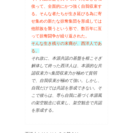
俟って、全面的にかつ強く自我収束す
る。そんな者たちが生き延びる為に寄
せ集めの新たな掠奪集団を形成しては
他部族を襲うという形で、数百年に亙
って掠奪闘争が繰り返された。
そんな生き残りの末裔が、西洋人であ
る。
それ故に、本源共認の基盤を根こそぎ
解体して終った西洋人は、本源的な共
認収束力≒集団収束力が極めて貧弱
で、自我収束が極めて強い。しかし、
自我だけでは共認を形成できない。そ
こで彼らは、専ら自我に基づく本源風
の架空観念に収束し、架空観念で共認
を形成する。