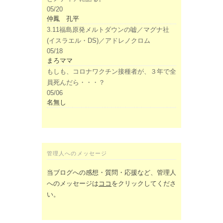
05/20
仲鳳 孔平
3.11福島原発メルトダウンの嘘／マグナ社
(イスラエル・DS)／アドレノクロム
05/18
まろママ
もしも、コロナワクチン接種者が、３年で全
員死んだら・・・？
05/06
名無し
管理人へのメッセージ
当ブログへの感想・質問・応援など、管理人
へのメッセージは
ココ
をクリックしてくださ
い。