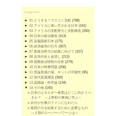
Categories
►
01.どうする？マスコミ支配
(798)
►
02.アメリカに食い尽される日本
(191)
►
03.アメリカの支配勢力と支配構造
(260)
►
04.日本の政治構造
(313)
►
05.染脳国家日本
(175)
►
06.経済破局の行方
(307)
►
07.新政治勢力の結集に向けて
(107)
►
08.近現代史と金貸し
(213)
►
09.国際政治情勢の分析
(279)
►
10.日本の時事問題
(206)
►
11.世論形成の場、ネットの可能性
(95)
►
12.現代意識潮流
(300)
►
13.認識論・科学論
(134)
▼
14.その他
(145)
日本のエネルギー産業はどこに向かうべ
きか？ ～上野村の事例に学ぶ～
自分が仕事のファンになれたら
集団の力を結集するために必要なもの
―人類のスーパーパワーとは―