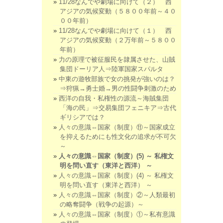
11/28なんでや劇場に向けて（２） 西
アジアの気候変動（５８００年前～４０
００年前）
11/28なんでや劇場に向けて（１） 西
アジアの気候変動（２万年前～５８００
年前）
力の原理で被征服民を隷属させた、山賊
集団ドーリア人⇒陸軍国家スパルタ
中東の遊牧部族で女の挑発が強いのは？
⇒狩猟→勇士婚→男の性闘争刺激のため
西洋の自我・私権性の源流～海賊集団
「海の民」⇒交易集団フェニキア⇒古代
ギリシアでは？
人々の意識⇔国家（制度）⑪～国家成立
を抑えるためにも性文化の追求が不可欠
～
人々の意識⇔国家（制度）(5) ～ 私権文
明を問い直す（東洋と西洋） ～
人々の意識⇔国家（制度）(4) ～ 私権文
明を問い直す（東洋と西洋） ～
人々の意識⇔国家（制度）②～人類最初
の略奪闘争（戦争の起源）～
人々の意識⇔国家（制度）①～私有意識