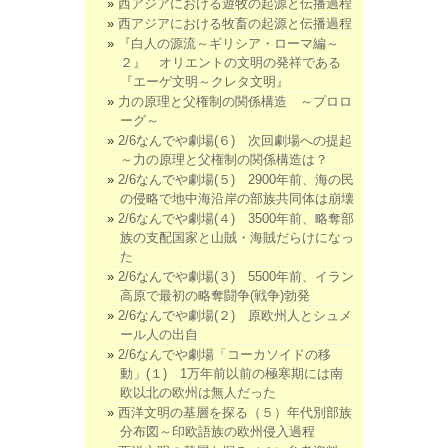
西アジアにおける遊牧の起源と伝播過程
西アジアにおける牧畜の起源と伝播過程
『白人の源流～ギリシア・ローマ編～
２』 オリエントの文明の発祥である
『エーゲ文明～クレタ文明』
力の原理と父権制の関係構造 ～プロロ
ーグ～
2/6なんでや劇場(６) 次回劇場への提起
～力の原理と父権制の関係構造は？
2/6なんでや劇場(５) 2900年前、海の民
の侵略で地中海沿岸の部族共同体は崩壊
2/6なんでや劇場(４) 3500年前、略奪部
族の支配国家と山賊・海賊だらけになっ
た
2/6なんでや劇場(３) 5500年前、イラン
高原で最初の略奪闘争(戦争)勃発
2/6なんでや劇場(２) 原欧州人とシュメ
ール人の出自
2/6なんでや劇場「コーカソイドの移
動」(１) 1万年前以前の極寒期には南
欧以北の欧州は無人だった
西洋文明の基層を探る（５）年代別部族
分布図～印欧語族の欧州侵入過程