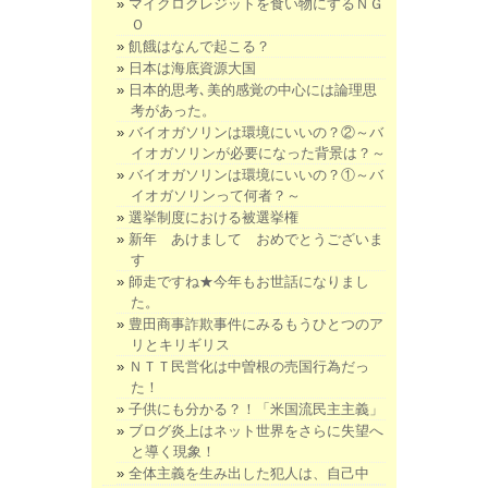
マイクロクレジットを食い物にするＮＧ
Ｏ
飢餓はなんで起こる？
日本は海底資源大国
日本的思考､美的感覚の中心には論理思
考があった。
バイオガソリンは環境にいいの？②～バ
イオガソリンが必要になった背景は？～
バイオガソリンは環境にいいの？①～バ
イオガソリンって何者？～
選挙制度における被選挙権
新年 あけまして おめでとうございま
す
師走ですね★今年もお世話になりまし
た。
豊田商事詐欺事件にみるもうひとつのア
リとキリギリス
ＮＴＴ民営化は中曽根の売国行為だっ
た！
子供にも分かる？！「米国流民主主義」
ブログ炎上はネット世界をさらに失望へ
と導く現象！
全体主義を生み出した犯人は、自己中