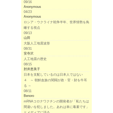
09/16
Anonymous
04/23
Anonymous
ロシア・ウクライナ戦争半年、世界情勢を鳥
瞰する視点
09/13
山田
大阪人工地震波形
08/31
安寺沢
人工地震の歴史
08/15
肘井恵美子
日本を支配しているのは日本人ではない
４ ～ 朝鮮血族の閨閥が政・官・財を牛耳
る ～
08/11
Benoro
mRNAコロナワクチンの開発者が「私たちは
間違いを犯しました。あれは単に毒素です」
とメディアに語る。