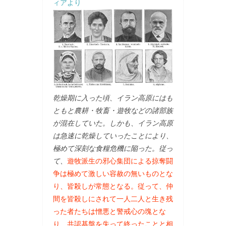
ィアより
乾燥期に入った頃、イラン高原にはも
ともと農耕・牧畜・遊牧などの諸部族
が混在していた。しかも、イラン高原
は急速に乾燥していったことにより、
極めて深刻な食糧危機に陥った。従っ
て、
遊牧派生の邪心集団による掠奪闘
争は極めて激しい容赦の無いものとな
り、皆殺しが常態となる。従って、仲
間を皆殺しにされて一人二人と生き残
った者たちは憎悪と警戒心の塊とな
り、共認基盤を失って終ったことと相