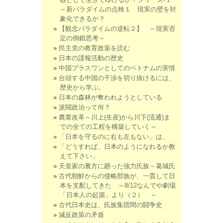
～新パラダイムの点検１ 現実の壁を対
象化できるか？
【観念パラダイムの逆転２】 ～現実否
定の倒錯思考～
民主党の教育政策を読む
日本の諜報活動の歴史
中国プラスワンとしてのベトナムの実情
台頭する中国の干渉を切り抜けるには、
歴史から学ぶ。
日本の森林が奪われようとしている
派閥政治って何？
農業改革～川上(生産)から川下(流通)ま
での全ての工程を構築していく～
「日本を守るのに右も左もない」は、
「どうすれば、日本のようになれるか教
えて下さい」
天皇家の裏方に廻った強力氏族～葛城氏
古代朝鮮からの侵略部族が、一貫して日
本を支配してきた ～8/12なんでや劇場
「日本人の起源」より（２） ～
古代日本史は、氏族集団間の闘争史
減反政策の矛盾