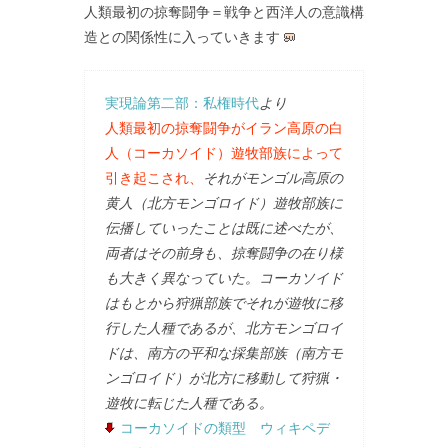
人類最初の掠奪闘争＝戦争と西洋人の意識構
造との関係性に入っていきます
実現論第二部：私権時代
より
人類最初の掠奪闘争がイラン高原の白
人（コーカソイド）遊牧部族によって
引き起こされ、
それがモンゴル高原の
黄人（北方モンゴロイド）遊牧部族に
伝播していったことは既に述べたが、
両者はその前身も、掠奪闘争の在り様
も大きく異なっていた。コーカソイド
はもとから狩猟部族でそれが遊牧に移
行した人種であるが、北方モンゴロイ
ドは、南方の平和な採集部族（南方モ
ンゴロイド）が北方に移動して狩猟・
遊牧に転じた人種である。
コーカソイドの類型 ウィキペデ