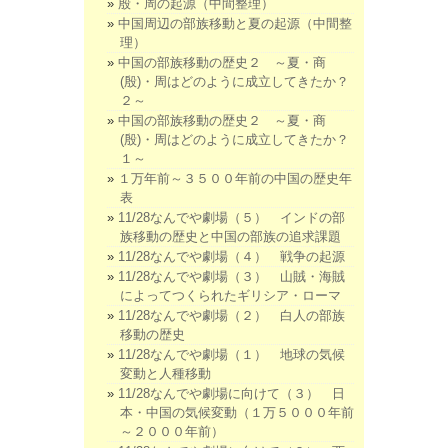
殷・周の起源（中間整理）
中国周辺の部族移動と夏の起源（中間整
理）
中国の部族移動の歴史２ ～夏・商
(殷)・周はどのように成立してきたか？
２～
中国の部族移動の歴史２ ～夏・商
(殷)・周はどのように成立してきたか？
１～
１万年前～３５００年前の中国の歴史年
表
11/28なんでや劇場（５） インドの部
族移動の歴史と中国の部族の追求課題
11/28なんでや劇場（４） 戦争の起源
11/28なんでや劇場（３） 山賊・海賊
によってつくられたギリシア・ローマ
11/28なんでや劇場（２） 白人の部族
移動の歴史
11/28なんでや劇場（１） 地球の気候
変動と人種移動
11/28なんでや劇場に向けて（３） 日
本・中国の気候変動（１万５０００年前
～２０００年前）