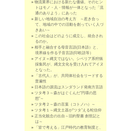
物流業界における新たな価値。そのヒン
トはモノ・人・情報が一体となった「流
通のありよう」にあった
新しい地域自治の考え方 ～惹き合っ
て、地域の中での活動を創っていく人づ
きあい～
この社会はどのように成立し、統合され
るのか。
相手と融合する母音言語(日本語）と、
境界線を作る子音言語(印欧語等）
アイヌ＝縄文ではない。シベリア系狩猟
採集民が、縄文文化を受け入れてアイヌ
となった。
「古代人」が、共同体社会をリードする
普遍性
日本語の源流はスンダランド発南方言語
ツタ考３～森がはぐくんだ“円環の思
想”～
ツタ考２～森の言葉（コトノハ）～
ツタ考１～縄文土器が“ツタ”える蛇信仰
正当化観念の出自～旧約聖書 創世記と
は～
「皆で考える」江戸時代の教育制度と、