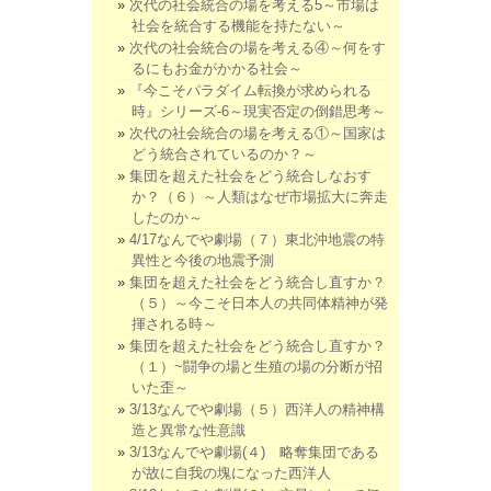
次代の社会統合の場を考える5～市場は
社会を統合する機能を持たない～
次代の社会統合の場を考える④～何をす
るにもお金がかかる社会～
『今こそパラダイム転換が求められる
時』シリーズ-6～現実否定の倒錯思考～
次代の社会統合の場を考える①～国家は
どう統合されているのか？～
集団を超えた社会をどう統合しなおす
か？（６）～人類はなぜ市場拡大に奔走
したのか～
4/17なんでや劇場（７）東北沖地震の特
異性と今後の地震予測
集団を超えた社会をどう統合し直すか？
（５）～今こそ日本人の共同体精神が発
揮される時～
集団を超えた社会をどう統合し直すか？
（１）~闘争の場と生殖の場の分断が招
いた歪～
3/13なんでや劇場（５）西洋人の精神構
造と異常な性意識
3/13なんでや劇場(４) 略奪集団である
が故に自我の塊になった西洋人