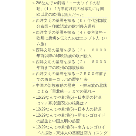
2/6なんでや劇場「コーカソイドの移
動」(１) 1万年前以前の極寒期には南
欧以北の欧州は無人だった
西洋文明の基層を探る（５）年代別部族
分布図～印欧語族の欧州侵入過程
西洋文明の基層を探る（４）参考資料～
欧州に農耕を伝えたのはエジプト人（ハ
ム族）
西洋文明の基層を探る（３） ６０００
年前以降の印欧語族の欧州侵入
西洋文明の基層を探る（２） ６０００
年前までの欧州の部族移動
西洋文明の基層を探る⇒２５００年前ま
での西ヨーロッパの歴史年表
中国の部族移動の歴史 ～鮮卑族の北魏
による『華北統一』までの流れ～
12/29なんでや劇場(6)～日本語の起源
は？／寒冷適応説の根拠は？
12/29なんでや劇場(5)～日本人の起源
12/29なんでや劇場(4)～新モンゴロイド
の誕生と中国文明の起源
12/29なんでや劇場(3)～南方モンゴロイ
ドの拡散～東洋人の基層は南方（スンダ