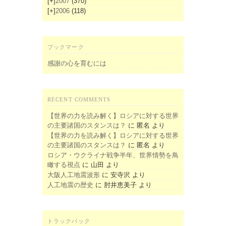
[+]
2007
(370)
[+]
2006
(118)
ブックマーク
感謝の心を育むには
RECENT COMMENTS
【世界の力を読み解く】ロシアに対する世界
の主要諸国のスタンスは？
に
匿名
より
【世界の力を読み解く】ロシアに対する世界
の主要諸国のスタンスは？
に
匿名
より
ロシア・ウクライナ戦争半年、世界情勢を鳥
瞰する視点
に
山田
より
大阪人工地震波形
に
安寺沢
より
人工地震の歴史
に
肘井恵美子
より
トラックバック