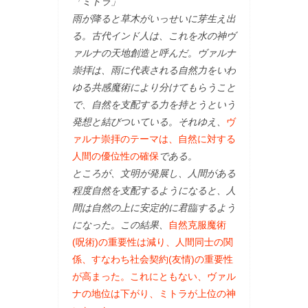
「ミトラ」
雨が降ると草木がいっせいに芽生え出
る。古代インド人は、これを水の神ヴ
ァルナの天地創造と呼んだ。ヴァルナ
崇拝は、雨に代表される自然力をいわ
ゆる共感魔術により分けてもらうこと
で、自然を支配する力を持とうという
発想と結びついている。それゆえ、
ヴ
ァルナ崇拝のテーマは、自然に対する
人間の優位性の確保
である。
ところが、文明が発展し、人間がある
程度自然を支配するようになると、人
間は自然の上に安定的に君臨するよう
になった。この結果、
自然克服魔術
(呪術)の重要性は減り、人間同士の関
係、すなわち社会契約(友情)の重要性
が高まった。これにともない、ヴァル
ナの地位は下がり、ミトラが上位の神