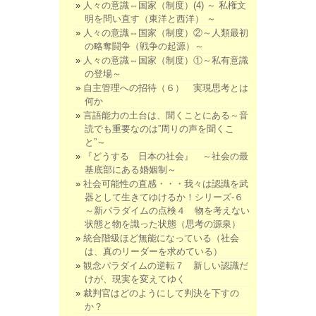
人々の意識⇔国家（制度）(4) ～ 私権文
明を問い直す（東洋と西洋） ～
人々の意識⇔国家（制度）②～人類最初
の略奪闘争（戦争の起源）～
人々の意識⇔国家（制度）①～私有意識
の登場～
自主管理への招待（６） 実現思考とは
何か
言語能力の土台は、聞くことにある～音
読でも重要なのは”周りの声を聞くこ
と”～
『どうする 日本の社会』 ～社会の最
基底部にある婚姻制～
社会可能性の直感・・・我々は認識を武
器として生きてゆけるか！シリーズ-６
～新パラダイムの点検４ 物を考えない
状態と物を識った状態（思考の源泉）
統合階級ほど無能になっている（社会
は、真のリーダーを求めている）
観念パラダイムの逆転７ 新しい認識だ
けが、現実を変えてゆく
裁判官はどのようにして判決を下すの
か？