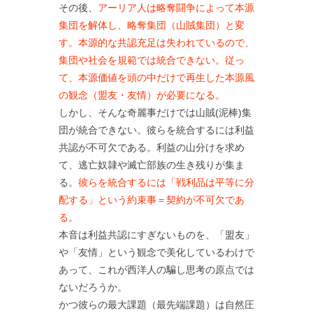
その後、
アーリア人は略奪闘争によって本源
集団を解体し、略奪集団（山賊集団）と変
す。本源的な共認充足は失われているので、
集団や社会を規範では統合できない。従っ
て、本源価値を頭の中だけで再生した本源風
の観念（盟友・友情）が必要になる。
しかし、そんな奇麗事だけでは山賊(泥棒)集
団が統合できない。彼らを統合するには利益
共認が不可欠である。利益の山分けを求め
て、逃亡奴隷や滅亡部族の生き残りが集ま
る。
彼らを統合するには「戦利品は平等に分
配する」という約束事＝契約が不可欠であ
る。
本音は利益共認にすぎないものを、「盟友」
や「友情」という観念で美化しているわけで
あって、これが西洋人の騙し思考の原点では
ないだろうか。
かつ彼らの最大課題（最先端課題）は自然圧