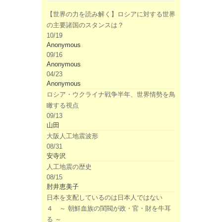
【世界の力を読み解く】ロシアに対する世界
の主要諸国のスタンスは？
10/19
Anonymous
09/16
Anonymous
04/23
Anonymous
ロシア・ウクライナ戦争半年、世界情勢を鳥
瞰する視点
09/13
山田
大阪人工地震波形
08/31
安寺沢
人工地震の歴史
08/15
肘井恵美子
日本を支配しているのは日本人ではない
４ ～ 朝鮮血族の閨閥が政・官・財を牛耳
る ～