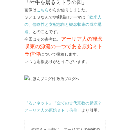
「牡牛を屠るミトラの図」
画像は
こちら
からお借りしました。
３／１３なんでや劇場のテーマは
「欧米人
の、侵略性と支配志向と観念収束の成立構
造」
とのことです。
アーリア人の観念
今回はその参考に、
収束の源流の一つである原始ミト
ラ信仰
について投稿します。
いつも応援ありがとうございます。
『るいネット』「全ての古代宗教の起源？
アーリア人の原始ミトラ信仰」
より引用。
原始ミトラ教は、アーリア人の宗教の