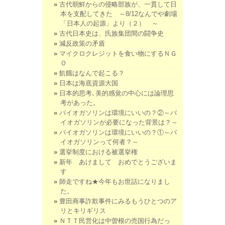
古代朝鮮からの侵略部族が、一貫して日
本を支配してきた ～8/12なんでや劇場
「日本人の起源」より（２） ～
古代日本史は、氏族集団間の闘争史
減反政策の矛盾
マイクロクレジットを食い物にするＮＧ
Ｏ
飢餓はなんで起こる？
日本は海底資源大国
日本的思考､美的感覚の中心には論理思
考があった。
バイオガソリンは環境にいいの？②～バ
イオガソリンが必要になった背景は？～
バイオガソリンは環境にいいの？①～バ
イオガソリンって何者？～
選挙制度における被選挙権
新年 あけまして おめでとうございま
す
師走ですね★今年もお世話になりまし
た。
豊田商事詐欺事件にみるもうひとつのア
リとキリギリス
ＮＴＴ民営化は中曽根の売国行為だっ