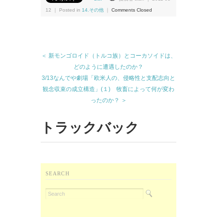
12 ｜ Posted in
14.その他
｜
Comments Closed
＜ 新モンゴロイド（トルコ族）とコーカソイドは、
どのように遭遇したのか？
3/13なんでや劇場「欧米人の、侵略性と支配志向と
観念収束の成立構造」(１) 牧畜によって何が変わ
ったのか？ ＞
トラックバック
SEARCH