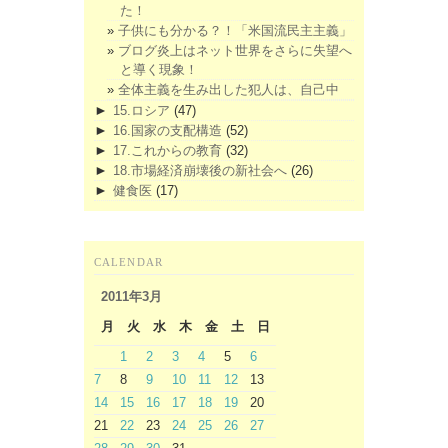
た！
子供にも分かる？！「米国流民主主義」
ブログ炎上はネット世界をさらに失望へ
と導く現象！
全体主義を生み出した犯人は、自己中
►
15.ロシア
(47)
►
16.国家の支配構造
(52)
►
17.これからの教育
(32)
►
18.市場経済崩壊後の新社会へ
(26)
►
健食医
(17)
CALENDAR
2011年3月
月
火
水
木
金
土
日
1
2
3
4
5
6
7
8
9
10
11
12
13
14
15
16
17
18
19
20
21
22
23
24
25
26
27