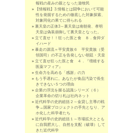
報戦の産みの親となった遊牧民
【情報戦】3.情報とは闘争において可能
性を発掘するための徹底した対象探索、
対象同化の果てに得られる
裏天皇の正体3～裏天皇は南朝発、孝明
天皇は偽装崩御して裏天皇となった。
立て直せ！！狂った医と食 ８．食抑ダ
イハード
暴走の源流＝平安貴族６ 平安貴族（受
領国司）の不正を告発しない朝廷・天皇
立て直せ狂った医と食 ４．『増殖する
医薬マフィア』
生命力を高める「感謝」の力
もう手遅れに。あなたが食品汚染で長生
きできない５つの理由
企業の浮沈を握る認識シリーズ（６）
企業革命の切り札は社内ネット
近代科学の史的総括２～金貸し主導の戦
争→国家プロジェクトの手先となり、ア
ホ化した科学者たち
近代科学の史的総括１～市場拡大ととも
に自我肥大し、自然を支配（破壊）して
きた近代科学