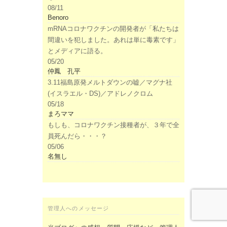
08/11
Benoro
mRNAコロナワクチンの開発者が「私たちは
間違いを犯しました。あれは単に毒素です」
とメディアに語る。
05/20
仲鳳 孔平
3.11福島原発メルトダウンの嘘／マグナ社
(イスラエル・DS)／アドレノクロム
05/18
まろママ
もしも、コロナワクチン接種者が、３年で全
員死んだら・・・？
05/06
名無し
管理人へのメッセージ