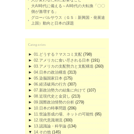
大AI時代に備える～AI時代の大転換「〇〇
側が激増する」
グローバルサウス（ＧＳ：新興国・発展途
上国）動向と日本の課題
Categories
►
01.どうする？マスコミ支配
(798)
►
02.アメリカに食い尽される日本
(191)
►
03.アメリカの支配勢力と支配構造
(260)
►
04.日本の政治構造
(313)
►
05.染脳国家日本
(175)
►
06.経済破局の行方
(307)
►
07.新政治勢力の結集に向けて
(107)
►
08.近現代史と金貸し
(213)
►
09.国際政治情勢の分析
(279)
►
10.日本の時事問題
(206)
►
11.世論形成の場、ネットの可能性
(95)
►
12.現代意識潮流
(300)
►
13.認識論・科学論
(134)
▼
14.その他
(145)