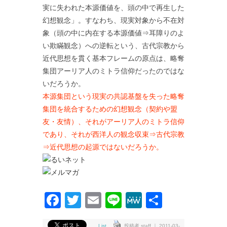
実に失われた本源価値を、頭の中で再生した
幻想観念」。すなわち、現実対象から不在対
象（頭の中に内在する本源価値⇒耳障りのよ
い欺瞞観念）への逆転という、古代宗教から
近代思想を貫く基本フレームの原点は、略奪
集団アーリア人のミトラ信仰だったのではな
いだろうか。
本源集団という現実の共認基盤を失った略奪
集団を統合するための幻想観念（契約や盟
友・友情）、それがアーリア人のミトラ信仰
であり、それが西洋人の観念収束⇒古代宗教
⇒近代思想の起源ではないだろうか。
Facebook
Twitter
Email
Line
MeWe
共
有
List
投稿者 staff ｜ 2011-03-