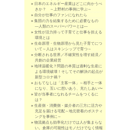
日本のエネルギー産業はどこに向かうべ
きか？ ～上野村の事例に学ぶ～
自分が仕事のファンになれたら
集団の力を結集するために必要なもの
―人類のスーパーパワーとは―
女性が活力持って子育てと仕事を担える
環境とは
生命原理・生物原理から見た子育てにつ
いて～人はスキンシップで育つ～
分断される世界／不確実性を増す経済／
共創の企業経営
地球温暖化？問題の本質は過剰な生産に
よる環境破壊！そしてその解決の起点が
新型コロナ禍？
おもてなしは「主客一体」～相手と一体
になり、互いに想いあう、充たしあい〜
皆が当事者になれるチームをつくるに
は？
生産側・消費側・媒介者の三方に活力や
充足を届ける宅配～地元密着のポスティ
ングを事例に～
物流拠点も効率化だけでは人が集まらな
い。倉庫の可能性はモノだけでなく情報