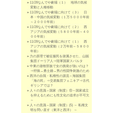
11/28なんでや劇場（１） 地球の気候
変動と人種移動
11/28なんでや劇場に向けて（３） 日
本・中国の気候変動（１万５０００年前
～２０００年前）
11/28なんでや劇場に向けて（２） 西
アジアの気候変動（５８００年前～４０
００年前）
11/28なんでや劇場に向けて（１） 西
アジアの気候変動（２万年前～５８００
年前）
力の原理で被征服民を隷属させた、山賊
集団ドーリア人⇒陸軍国家スパルタ
中東の遊牧部族で女の挑発が強いのは？
⇒狩猟→勇士婚→男の性闘争刺激のため
西洋の自我・私権性の源流～海賊集団
「海の民」⇒交易集団フェニキア⇒古代
ギリシアでは？
人々の意識⇔国家（制度）⑪～国家成立
を抑えるためにも性文化の追求が不可欠
～
人々の意識⇔国家（制度）(5) ～ 私権文
明を問い直す（東洋と西洋） ～