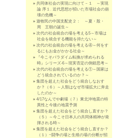
共同体社会の実現に向けて－１ ～実現
論 序１. 近代思想が招いた市場社会の崩
壊の危機～
遊牧民の中国支配史２： ～夏・殷・
周 王朝の誕生～
次代の社会統合の場を考える5～市場は
社会を統合する機能を持たない～
次代の社会統合の場を考える④～何をす
るにもお金がかかる社会～
『今こそパラダイム転換が求められる
時』シリーズ-6～現実否定の倒錯思考～
次代の社会統合の場を考える①～国家は
どう統合されているのか？～
集団を超えた社会をどう統合しなおす
か？（６）～人類はなぜ市場拡大に奔走
したのか～
4/17なんでや劇場（７）東北沖地震の特
異性と今後の地震予測
集団を超えた社会をどう統合し直すか？
（５）～今こそ日本人の共同体精神が発
揮される時～
集団を超えた社会をどう統合し直すか？
（１）~闘争の場と生殖の場の分断が招