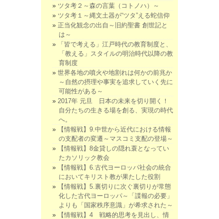
ツタ考２～森の言葉（コトノハ）～
ツタ考１～縄文土器が“ツタ”える蛇信仰
正当化観念の出自～旧約聖書 創世記と
は～
「皆で考える」江戸時代の教育制度と、
「教える」スタイルの明治時代以降の教
育制度
世界各地の噴火や地割れは何かの前兆か
～自然の摂理や事実を追求していく先に
可能性がある～
2017年 元旦 日本の未来を切り開く！
自分たちの生きる場を創る、実現の時代
へ。
【情報戦】9.中世から近代における情報
の支配者の変遷～マスコミ支配の登場～
【情報戦】8金貸しの隠れ蓑となってい
たカソリック教会
【情報戦】6.古代ヨーロッパ社会の統合
においてキリスト教が果たした役割
【情報戦】5.裏切りに次ぐ裏切りが常態
化した古代ヨーロッパ～「諜報の必要」
よりも「国家秩序意識」が希求された～
【情報戦】4 戦略的思考を見出し、情