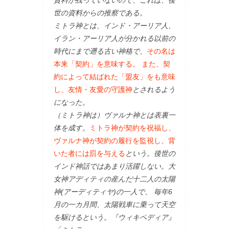
世の資料からの推察である。
ミトラ神とは、インド・アーリア人、
イラン・アーリア人が分かれる以前の
時代にまで遡る古い神格で、
その名は
本来「契約」を意味する。 また、契
約によって結ばれた「盟友」をも意味
し、友情・友愛の守護神
とされるよう
になった。
（ミトラ神は）ヴァルナ神とは表裏一
体を成す。
ミトラ神が契約を祝福し、
ヴァルナ神が契約の履行を監視し、背
いた者には罰を与える
という。後世の
インド神話ではあまり活躍しない。大
女神アディティの産んだ十二人の太陽
神(アーディティヤ)の一人で、 毎年6
月の一カ月間、太陽戦車に乗って天空
を駆けるという。『ウィキペディア』