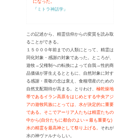
になった。
『ミトラ神話学』
この記述から、精霊信仰からの変質を読み取
ることができる。
１５０００年前までの人類にとって、精霊は
同化対象・感謝の対象であった。ところが、
遊牧→父権制への転換によって自我→性的商
品価値が芽生えるとともに、自然対象に対す
る感謝・畏敬の念は衰え、食糧増産のための
自然支配期待が高まる。とりわけ、
極乾燥地
帯であるイラン高原をはじめとする中央アジ
アの遊牧民族にとっては、水が決定的に重要
である。そこでアーリア人たちは精霊たちの
中から(自分たちに都合のよい＝最も重要な)
水の精霊を最高神として祭り上げる。
それが
水の神ヴァルナらしい。