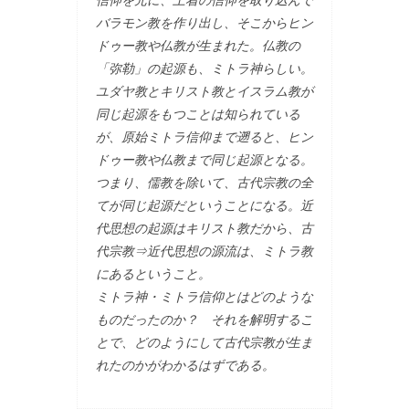
バラモン教を作り出し、そこからヒン
ドゥー教や仏教が生まれた。仏教の
「弥勒」の起源も、ミトラ神らしい。
ユダヤ教とキリスト教とイスラム教が
同じ起源をもつことは知られている
が、原始ミトラ信仰まで遡ると、ヒン
ドゥー教や仏教まで同じ起源となる。
つまり、儒教を除いて、古代宗教の全
てが同じ起源だということになる。近
代思想の起源はキリスト教だから、古
代宗教⇒近代思想の源流は、ミトラ教
にあるということ。
ミトラ神・ミトラ信仰とはどのような
ものだったのか？ それを解明するこ
とで、どのようにして古代宗教が生ま
れたのかがわかるはずである。