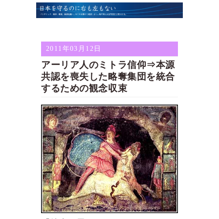
2011年03月12日
アーリア人のミトラ信仰⇒本源
共認を喪失した略奪集団を統合
するための観念収束