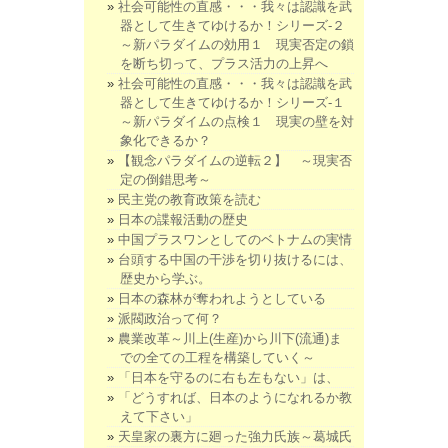
社会可能性の直感・・・我々は認識を武
器として生きてゆけるか！シリーズ-２
～新パラダイムの効用１ 現実否定の鎖
を断ち切って、プラス活力の上昇へ
社会可能性の直感・・・我々は認識を武
器として生きてゆけるか！シリーズ-１
～新パラダイムの点検１ 現実の壁を対
象化できるか？
【観念パラダイムの逆転２】 ～現実否
定の倒錯思考～
民主党の教育政策を読む
日本の諜報活動の歴史
中国プラスワンとしてのベトナムの実情
台頭する中国の干渉を切り抜けるには、
歴史から学ぶ。
日本の森林が奪われようとしている
派閥政治って何？
農業改革～川上(生産)から川下(流通)ま
での全ての工程を構築していく～
「日本を守るのに右も左もない」は、
「どうすれば、日本のようになれるか教
えて下さい」
天皇家の裏方に廻った強力氏族～葛城氏