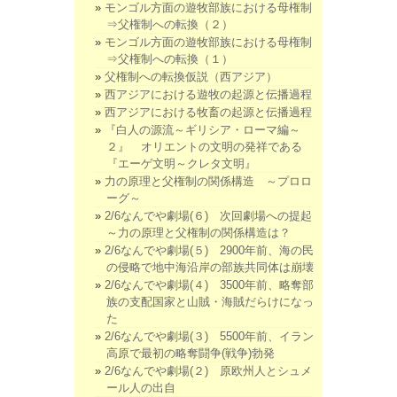
モンゴル方面の遊牧部族における母権制
⇒父権制への転換（２）
モンゴル方面の遊牧部族における母権制
⇒父権制への転換（１）
父権制への転換仮説（西アジア）
西アジアにおける遊牧の起源と伝播過程
西アジアにおける牧畜の起源と伝播過程
『白人の源流～ギリシア・ローマ編～
２』 オリエントの文明の発祥である
『エーゲ文明～クレタ文明』
力の原理と父権制の関係構造 ～プロロ
ーグ～
2/6なんでや劇場(６) 次回劇場への提起
～力の原理と父権制の関係構造は？
2/6なんでや劇場(５) 2900年前、海の民
の侵略で地中海沿岸の部族共同体は崩壊
2/6なんでや劇場(４) 3500年前、略奪部
族の支配国家と山賊・海賊だらけになっ
た
2/6なんでや劇場(３) 5500年前、イラン
高原で最初の略奪闘争(戦争)勃発
2/6なんでや劇場(２) 原欧州人とシュメ
ール人の出自