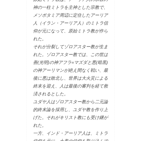
神の一柱ミトラを主神とした宗教で、
メソポタミア周辺に定住したアーリア
人（イラン・アーリア人）のミトラ信
仰が元になって、原始ミトラ教が作ら
れた。
それが分裂してゾロアスター教が生ま
れた。ゾロアスター教では、この世は
善(光明)の神アフラ=マズダと悪(暗黒)
の神アーリマンが絶え間なく戦い、最
後に悪は敗北し、世界は大火災による
終末を迎え、人は最後の審判を経て救
済されるとした。
ユダヤ人はゾロアスター教から二元論
的終末論を採用し、ユダヤ教を作り上
げた。それがキリスト教にも受け継が
れた。
一方、インド・アーリア人は、ミトラ
信仰を元に、土着の信仰を取り込んで