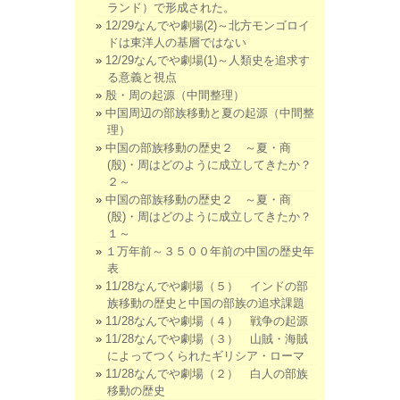
ランド）で形成された。
12/29なんでや劇場(2)～北方モンゴロイ
ドは東洋人の基層ではない
12/29なんでや劇場(1)～人類史を追求す
る意義と視点
殷・周の起源（中間整理）
中国周辺の部族移動と夏の起源（中間整
理）
中国の部族移動の歴史２ ～夏・商
(殷)・周はどのように成立してきたか？
２～
中国の部族移動の歴史２ ～夏・商
(殷)・周はどのように成立してきたか？
１～
１万年前～３５００年前の中国の歴史年
表
11/28なんでや劇場（５） インドの部
族移動の歴史と中国の部族の追求課題
11/28なんでや劇場（４） 戦争の起源
11/28なんでや劇場（３） 山賊・海賊
によってつくられたギリシア・ローマ
11/28なんでや劇場（２） 白人の部族
移動の歴史