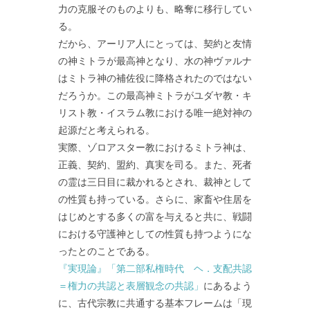
力の克服そのものよりも、略奪に移行してい
る。
だから、アーリア人にとっては、契約と友情
の神ミトラが最高神となり、水の神ヴァルナ
はミトラ神の補佐役に降格されたのではない
だろうか。この最高神ミトラがユダヤ教・キ
リスト教・イスラム教における唯一絶対神の
起源だと考えられる。
実際、ゾロアスター教におけるミトラ神は、
正義、契約、盟約、真実を司る。また、死者
の霊は三日目に裁かれるとされ、裁神として
の性質も持っている。さらに、家畜や住居を
はじめとする多くの富を与えると共に、戦闘
における守護神としての性質も持つようにな
ったとのことである。
『実現論』「第二部私権時代 ヘ．支配共認
＝権力の共認と表層観念の共認」
にあるよう
に、古代宗教に共通する基本フレームは「現