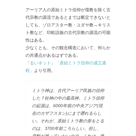
アーリア人の原始ミトラ信仰が儒教を除く古
代宗教の源流であるとまでは断定できないと
しても、ゾロアスター教・ユダヤ教→キリス
ト教など、印欧語族の古代宗教の源流の可能
性はある。
少なくとも、その観念構造において、何らか
の共通点があるはずである。
『るいネット』「原始ミトラ信仰の成立過
程」
より引用。
ミトラ神は、古代アーリア民族の信仰
した７柱神の中の最高神。ミトラ信仰
の起源は、6000年前の中央アジア(現
在のカザフスタン)にまで遡れるらし
い。それが、原始ミトラ教の形をとる
のは、3700年前ころらしい。但し、
資料が残っていないので、これは、後