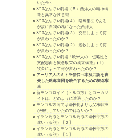
いた歪～
3/13なんでや劇場（５）西洋人の精神構
造と異常な性意識
3/13なんでや劇場(４) 略奪集団である
が故に自我の塊になった西洋人
3/13なんでや劇場(３) 交易によって何
が変わったのか？
3/13なんでや劇場(２) 遊牧によって何
が変わったのか？
3/13なんでや劇場「欧米人の、侵略性と
支配志向と観念収束の成立構造」(１)
牧畜によって何が変わったのか？
アーリア人のミトラ信仰⇒本源共認を喪
失した略奪集団を統合するための観念収
束
新モンゴロイド（トルコ族）とコーカソ
イドは、どのように遭遇したのか？
モンゴル方面では遊牧化よりも父権転換
が先行していたのではないか？
イラン高原とモンゴル高原の遊牧部族の
違い（仮説）【２】
イラン高原とモンゴル高原の遊牧部族の
違い（仮説）【１】