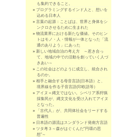
も集約できること。
プログラミングするインド人と、想いを
込める日本人
言葉の起源：ことばは、世界と身体をシ
ンクロさせるために生まれた
物流業界における新たな価値。そのヒン
トはモノ・人・情報が一体となった「流
通のありよう」にあった
新しい地域自治の考え方 ～惹き合っ
て、地域の中での活動を創っていく人づ
きあい～
この社会はどのように成立し、統合され
るのか。
相手と融合する母音言語(日本語）と、
境界線を作る子音言語(印欧語等）
アイヌ＝縄文ではない。シベリア系狩猟
採集民が、縄文文化を受け入れてアイヌ
となった。
「古代人」が、共同体社会をリードする
普遍性
日本語の源流はスンダランド発南方言語
ツタ考３～森がはぐくんだ“円環の思
想”～