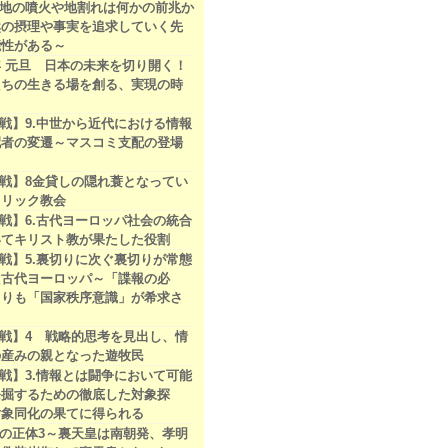
地の噴火や地割れは何かの前兆か
然の摂理や事実を追求していく先
能性がある～
7年 元旦 日本の未来を切り開く！
たちの生きる場を創る、実現の時
。
戦】9.中世から近代における情報
配者の変遷～マスコミ支配の登場
戦】8金貸しの隠れ蓑となってい
ソリック教会
戦】6.古代ヨーロッパ社会の統合
いてキリスト教が果たした役割
戦】5.裏切りに次ぐ裏切りが常態
た古代ヨーロッパ～「諜報の必
よりも「国家秩序意識」が希求さ
～
戦】4 戦略的思考を見出し、情
の産みの親となった遊牧民
戦】3.情報とは闘争において可能
発掘するための徹底した対象探
対象同化の果てに得られる
の正体3～裏天皇は南朝発、孝明