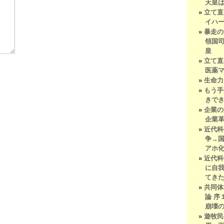
天皇
立て直
イハ
暴走の
領国
皇
立て直
医薬
生命力
もう手
きで
企業
企業
近代科
争→
アホ
近代科
に自
てき
共同体
論 序
崩壊
遊牧民