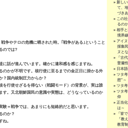
新しい
て、
づき
この社
るの
相手と
境界線
アイヌ
、戦争やテロの危機に晒された時。｢戦争がある｣ということ
採集
るのでは?
ヌと
「古代
普遍
前提に話が進んでいます。確かに違和感を感じますね。
日本語
るのかが不明です。核行使に至るまでの金正日に掛かる外
ツタ考
か？国内統制圧力からか？
想”～
核を行使せざるを得ない（戦闘モード）の背景が、実は誰
ツタ考
ツタ考
ます。又北朝鮮国民の意識や実態は、どうなっているのか
仰
正当化
実験＝戦争では、あまりにも短絡的だと思います。
は～
「皆で
るのか？
「教
すね。
教育