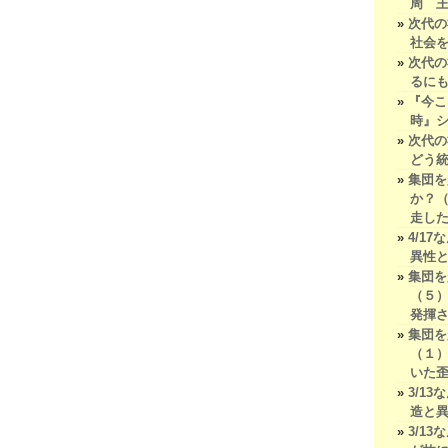
周 
次代の
社会
次代の
るに
『今こ
時』シ
次代の
どう
集団を
か？
走し
4/1
異性
集団を
（５
発揮
集団を
（１）
いた
3/1
造と
3/1