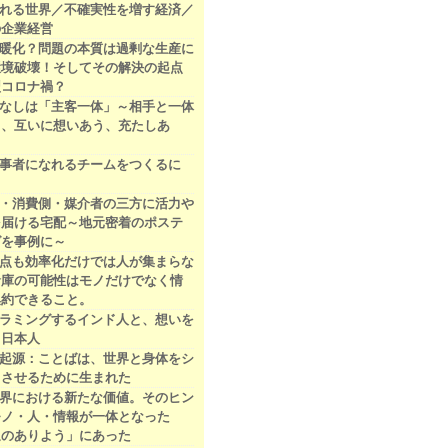
れる世界／不確実性を増す経済／
の企業経営
暖化？問題の本質は過剰な生産に
環境破壊！そしてその解決の起点
型コロナ禍？
なしは「主客一体」～相手と一体
り、互いに想いあう、充たしあ
事者になれるチームをつくるに
・消費側・媒介者の三方に活力や
を届ける宅配～地元密着のポステ
グを事例に～
点も効率化だけでは人が集まらな
倉庫の可能性はモノだけでなく情
集約できること。
ラミングするインド人と、想いを
る日本人
起源：ことばは、世界と身体をシ
ロさせるために生まれた
界における新たな価値。そのヒン
モノ・人・情報が一体となった
通のありよう」にあった