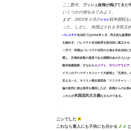
ここ数年、
ブッシュ政権が掲げてきた
いくつかの例をみてみよう。
まず、2003年３月の
戦争開戦を
イラク
った。しかし、米国はそれを非民主
パレスチナ
自治区では2006年１月、民主的な総選
を認めず、パレスチナ自治政府を政治的に孤立させ
一方で、米国はパレスチナ住民の土地を非合法的に
賛し、圧倒的多数の意思である国際社会の介入には
親米独裁国家、すなわち
エジプト、サウジアラビア
イランのアハマディネジャード大統領と「兄弟分」
支える一人、キリスト教右派団体「クリスチャン・
論の批判に彼は発言を撤回したが、政権からのお咎
米国流民主主義
これらが
なるものである。
ニシでした
これなら素人にも子供にも分かる
と