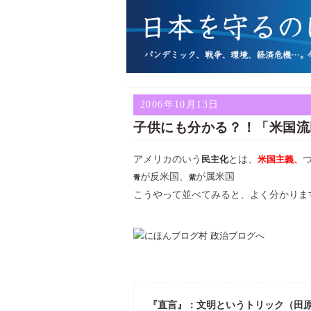
2006年10月13日
子供にも分かる？！「米国流
アメリカのいう
とは、
民主化
米国主義、
が反米国、
が属米国
青
紫
こうやって並べてみると、よく分かりま
『直言』：文明というトリック（田