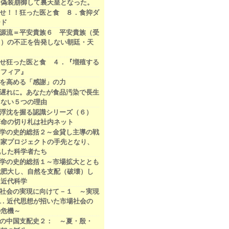
は偽装崩御して裏天皇となった。
せ！！狂った医と食 ８．食抑ダ
ード
源流＝平安貴族６ 平安貴族（受
司）の不正を告発しない朝廷・天
せ狂った医と食 ４．『増殖する
マフィア』
を高める「感謝」の力
遅れに。あなたが食品汚染で長生
きない５つの理由
の浮沈を握る認識シリーズ（６）
革命の切り札は社内ネット
学の史的総括２～金貸し主導の戦
国家プロジェクトの手先となり、
化した科学者たち
学の史的総括１～市場拡大ととも
我肥大し、自然を支配（破壊）し
た近代科学
社会の実現に向けて－１ ～実現
１. 近代思想が招いた市場社会の
の危機～
の中国支配史２： ～夏・殷・