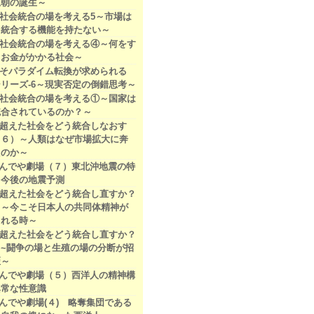
王朝の誕生～
社会統合の場を考える5～市場は
を統合する機能を持たない～
社会統合の場を考える④～何をす
もお金がかかる社会～
そパラダイム転換が求められる
リーズ-6～現実否定の倒錯思考～
社会統合の場を考える①～国家は
統合されているのか？～
超えた社会をどう統合しなおす
（６）～人類はなぜ市場拡大に奔
たのか～
7なんでや劇場（７）東北沖地震の特
と今後の地震予測
超えた社会をどう統合し直すか？
）～今こそ日本人の共同体精神が
される時～
超えた社会をどう統合し直すか？
~闘争の場と生殖の場の分断が招
歪～
3なんでや劇場（５）西洋人の精神構
異常な性意識
3なんでや劇場(４) 略奪集団である