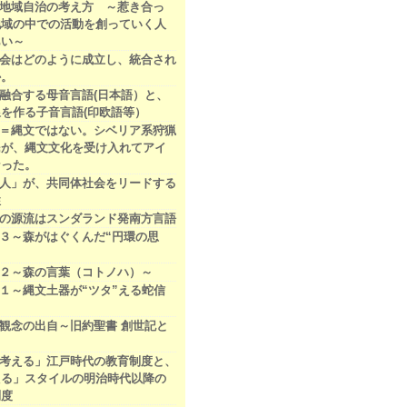
地域自治の考え方 ～惹き合っ
地域の中での活動を創っていく人
あい～
会はどのように成立し、統合され
か。
融合する母音言語(日本語）と、
を作る子音言語(印欧語等）
＝縄文ではない。シベリア系狩猟
民が、縄文文化を受け入れてアイ
なった。
人」が、共同体社会をリードする
性
の源流はスンダランド発南方言語
３～森がはぐくんだ“円環の思
２～森の言葉（コトノハ）～
１～縄文土器が“ツタ”える蛇信
観念の出自～旧約聖書 創世記と
考える」江戸時代の教育制度と、
える」スタイルの明治時代以降の
制度