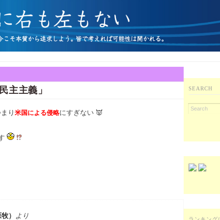
民主主義」
SEARCH
つまり
にすぎない 👿
米国による侵略
す
原牧）
より
ランキング