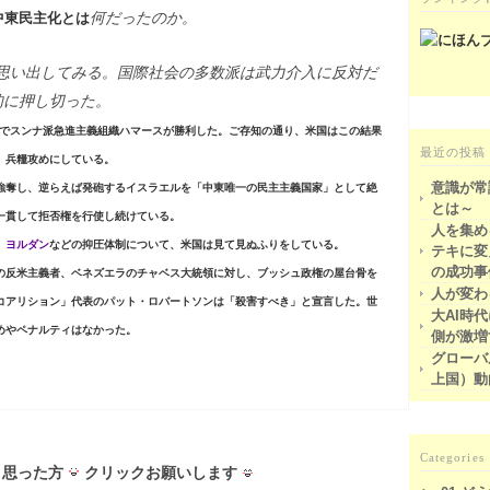
何だったのか。
中東民主化とは
思い出してみる。国際社会の多数派は武力介入に反対だ
的に押し切った。
挙でスンナ派急進主義組織ハマースが勝利した。ご存知の通り、米国はこの結果
最近の投稿
、兵糧攻めにしている。
意識が常
強奪し、逆らえば発砲する
イスラエル
を「中東唯一の民主主義国家」として絶
とは～
一貫して拒否権を行使し続けている。
人を集め
、ヨルダン
などの抑圧体制について、米国は見て見ぬふりをしている。
テキに変
の成功事
の反米主義者、
ベネズエラ
のチャベス大統領に対し、ブッシュ政権の屋台骨を
人が変わ
コアリション」代表のパット・ロバートソンは「殺害すべき」と宣言した。世
大AI時
めやペナルティはなかった。
側が激増
グローバ
上国）動
Categories
思った方
クリックお願いします