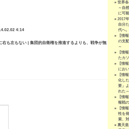
世界各
～自
に可
201
自分
14.02.02 4:14
代へ
【情報
の支
日本を守るのに右も左もない | 集団的自衛権を推進するよりも、戦争が無
～
【情報
たカ
【情報
にお
【情報
化し
要」
れた
【情報
報戦
【情報
性を
索、
裏天皇