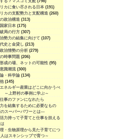
どうする？マスコミ支配
(798)
アメリカに食い尽される日本
(191)
アメリカの支配勢力と支配構造
(260)
本の政治構造
(313)
脳国家日本
(175)
済破局の行方
(307)
新政治勢力の結集に向けて
(107)
現代史と金貸し
(213)
際政治情勢の分析
(279)
本の時事問題
(206)
世論形成の場、ネットの可能性
(95)
代意識潮流
(300)
識論・科学論
(134)
の他
(145)
エネルギー産業はどこに向かうべ
？ ～上野村の事例に学ぶ～
仕事のファンになれたら
力を結集するために必要なもの
類のスーパーパワーとは―
活力持って子育てと仕事を担える
とは
理・生物原理から見た子育てにつ
～人はスキンシップで育つ～