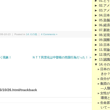
►
01.
►
02.
►
03.
►
04.日
We
共
►
05.染
►
06.経
有
►
07.
6-10-13 ｜ Posted in
14.その他
｜
4 Comments »
►
08.近
►
09.国
►
10.日
►
11.
►
12.現
導く現象！
ＮＴＴ民営化は中曽根の売国行為だった！ ＞
►
13.認
▼
14.そ
日本の
きか
自分が
集団の
―人
6/10/26.html/trackback
女性が
環境
生命原
いて