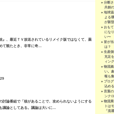
分断さ
共創
地球温
よる
が新
おもて
にな
い〜
銃』、最近ＴＶ放送されているリメイク版ではなくて、薬
皆が当
めて観たとき、非常に奇…
は？
生産側
充足
ィン
物流拠
い。
報も
:29
プログ
込め
言葉の
ンク
物流業
の討論番組で「核があることで、攻められないようにする
トは
も議論としてある。議論は大いに…
「流