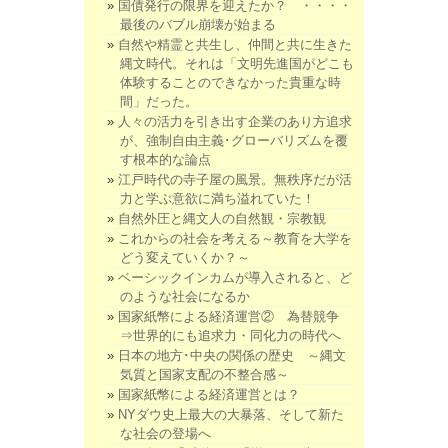
国債発行の限界を迎えたか？ ・・・・
最後のバブル崩壊が始まる
自然や精霊と共生し、仲間と共に生きた
縄文時代。それは「文明先進国がどこも
体験することのできなかった貴重な時
間」だった。
人々の活力を引き出す企業のあり方追求
が、強制自由主義･グローバリズムを覆
す根本的な論点
江戸時代の寺子屋の風景。無秩序だが活
力と学ぶ意欲に満ち溢れていた！
自然外圧と縄文人の自然観・宗教観
これからの社会を考える～教育を大学を
どう変えていくか？～
ベーシックインカムが導入されると、ど
のような社会になるか
国家紙幣による経済運営② 為替競争
⇒世界的にも追求力・同化力の時代へ
日本の地方･中央の関係の歴史 ～縄文
気質と国家支配の不整合感～
国家紙幣による経済運営とは？
NYダウ史上最大の大暴落、そして新た
な社会の登場へ