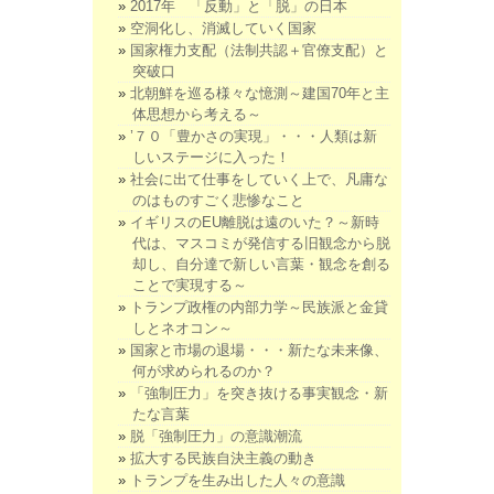
2017年 「反動」と「脱」の日本
空洞化し、消滅していく国家
国家権力支配（法制共認＋官僚支配）と
突破口
北朝鮮を巡る様々な憶測～建国70年と主
体思想から考える～
’７０「豊かさの実現」・・・人類は新
しいステージに入った！
社会に出て仕事をしていく上で、凡庸な
のはものすごく悲惨なこと
イギリスのEU離脱は遠のいた？～新時
代は、マスコミが発信する旧観念から脱
却し、自分達で新しい言葉・観念を創る
ことで実現する～
トランプ政権の内部力学～民族派と金貸
しとネオコン～
国家と市場の退場・・・新たな未来像、
何が求められるのか？
「強制圧力」を突き抜ける事実観念・新
たな言葉
脱「強制圧力」の意識潮流
拡大する民族自決主義の動き
トランプを生み出した人々の意識