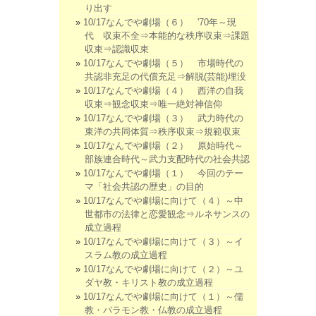
り出す
10/17なんでや劇場（６） '70年～現
代 収束不全⇒本能的な秩序収束⇒課題
収束⇒認識収束
10/17なんでや劇場（５） 市場時代の
共認非充足の代償充足⇒解脱(芸能)埋没
10/17なんでや劇場（４） 西洋の自我
収束⇒観念収束⇒唯一絶対神信仰
10/17なんでや劇場（３） 武力時代の
東洋の共同体質⇒秩序収束⇒規範収束
10/17なんでや劇場（２） 原始時代～
部族連合時代～武力支配時代の社会共認
10/17なんでや劇場（１） 今回のテー
マ「社会共認の歴史」の目的
10/17なんでや劇場に向けて（４）～中
世都市の法律と恋愛観念⇒ルネサンスの
成立過程
10/17なんでや劇場に向けて（３）～イ
スラム教の成立過程
10/17なんでや劇場に向けて（２）～ユ
ダヤ教・キリスト教の成立過程
10/17なんでや劇場に向けて（１）～儒
教・バラモン教・仏教の成立過程