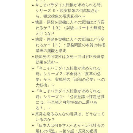
今こそパラダイム転換が求められる時』
シリーズ-５～現実捨象の倒錯観念か
ら、観念捨象の現実直視へ～
地震・原発を契機に人々の意識はどう変
わるか？【３】：試験エリートの無能と
えげつなさ
地震・原発を契機に人々の意識はどう変
わるか？【１】：原発問題の本質は特権
階級の無能と暴走
脱原発の可能性は女発～世田谷区長選挙
結果を読む～
『今こそパラダイム転換が求められる
時』シリーズ-2～不全発の『変革の必
要』から、実現発の『認識の必要』への
大転換」～
『今こそパラダイム転換が求められる
時』シリーズ-1～「必要意識⇒課題意識
には、不全発と可能性発の二通りあ
る！」～
原発を巡るみんなの意識は、どうなって
いるのか？
「日本人は何を学ぶべきか～近代社会の
騙しの構造」～第９話：原発の虚構