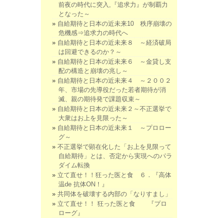
前夜の時代に突入,『追求力』が制覇力
となった～
自給期待と日本の近未来10 秩序崩壊の
危機感⇒追求力の時代へ
自給期待と日本の近未来８ ～経済破局
は回避できるのか？～
自給期待と日本の近未来６ ～金貸し支
配の構造と崩壊の兆し～
自給期待と日本の近未来４ ～２００２
年、市場の先導役だった若者期待が消
滅、親の期待発で課題収束～
自給期待と日本の近未来２～不正選挙で
大衆はお上を見限った～
自給期待と日本の近未来１ ～プロロー
グ～
不正選挙で顕在化した「お上を見限って
自給期待」とは、否定から実現へのパラ
ダイム転換
立て直せ！！狂った医と食 ６．『高体
温de 抗体ON！』
共同体を破壊する内部の「なりすまし」
立て直せ！！ 狂った医と食 『プロ
ローグ』