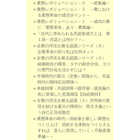
業態レボリューション－５ ～総集編～
業態レボリューション－２ ～農におけ
る業態革命の成功ポイント～
業態レボリューション－１ ～成功の裏
に「業態革命」あり・農業編～
『次代に求められる共認形成力とは 第
１回～共認とは何か？～』
企業の浮沈を握る認識シリーズ（６）
企業革命の切り札は社内ネット
企業の浮沈を握る認識シリーズ（５）
組織統合の構造：タテの統合分化、ヨコ
の専門分化を活かすには？
市場時代の取引（交換）関係から、共認
時代の期待応合関係へ
本能回帰・共認回帰⇒脱市場・脱洗脳の
先に登場した意識潮流【自給期待】
企業の浮沈を握る認識（４）共同体の実
現を妨げる最大の障碍が、民主主義とい
う自己正当化観念
業態革命の時代～供給者が新しい業態を
つくり上げ、供給する体制をつくりさえ
すれば、直ちに実現していく＜不動産業
界編＞～