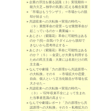
企業の浮沈を握る認識（３）実現期待⇒
能力欠乏→独学の気運に応える概念装置
「市場はもうウンザリ」⇒市場からの脱
却が始まった
共認収束への大転換⇒実現の時代へ
（９）業態革命の背景～なぜ業態革命が
起こっているのか＜農業編＞～
あじさい（紫陽花）革命に可能性はある
のか？(6)～自我パラダイムから脱却で
きないから思考停止する～
あじさい（紫陽花）革命に可能性はある
のか？（５）～金貸しが大衆を利用する
ための民主主義：大衆には名前だけの民
主主義～
なんでや劇場「力の原理から共認原理へ
の大転換」その６ ～市場拡大や恋愛、
自由、個人という正当化観念が市場を拡
大させた～
共認収束への大転換⇒実現の時代へ
（３）～‘02年収束不全によって生まれ
た当事者意識の高まり～
なんでや劇場レポート「力の原理から共
認原理への大転換」その５～私権拡大の