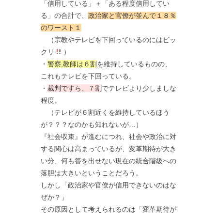
「信用している」＋「ある程度信用してい
る」の合計で、
政治家と官僚が並んで１８％
のワースト１
（宗教やテレビを下回っているのにはビッ
クリ
）
・
警察,教師は６割
を維持しているものの、
これもテレビを下回っている。
・
裁判ですら、７割
でテレビより少しましな
程度。
（テレビが６割近くを維持しているほう
が？？？なのかも知れないが…）
『社会収束』が進むにつれ、社会や政治に対
する関心は高まっているが、変革期待が大き
い分、何も答を出せない現在の統合階級への
落胆は大きいということだろう。
しかし「政治家や官僚が信用できないのはな
ぜか？」
その原因として考えられるのは「変革期待が