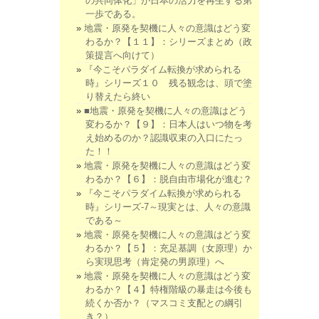
の共同体化」が日本の活力を再生する第
一歩である。
地震・原発を契機に人々の意識はどう変
わるか？【１１】：シリーズまとめ（政
策提言へ向けて）
『今こそパラダイム転換が求められる
時』シリーズ１０ 残る観念は、頭で塗
り替えたら終い
■地震・原発を契機に人々の意識はどう
変わるか？【９】：日本人はいつ物を考
え始めるのか？認識収束の入口にたっ
た！！
地震・原発を契機に人々の意識はどう変
わるか？【６】：脱自由市場化が進む？
『今こそパラダイム転換が求められる
時』シリーズ-7～現実とは、人々の意識
である～
地震・原発を契機に人々の意識はどう変
わるか？【５】：充足基調（女原理）か
ら実現思考（肯定発の男原理）へ
地震・原発を契機に人々の意識はどう変
わるか？【４】特権階級の暴走は今後も
続くか否か？（マスコミ支配との綱引
き？）