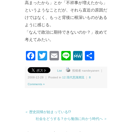
高まったから」とか「不祥事が増えたから」
というようなことだが、それら直近の原因だ
けではなく、もっと背後に根深いものがある
ように感じる。
「なんで政治に期待できないのか？」改めて
考えてみたい。
Facebook
Twitter
Email
Line
MeWe
共
有
List
投稿者 nandeyanen ｜
2008-12-28 ｜ Posted in
12.現代意識潮流
｜
8
Comments »
＜ 歴史回帰が始まっている!?
社会をどうする？から勉強に向かう時代へ ＞