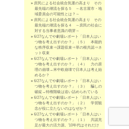
庶民による社会統合気運の高まり その
最先端の潮流を探る５ ～名古屋市・地
域委員会の可能性とは？～
庶民による社会統合気運の高まり その
最先端の潮流を探る４ ～庶民の社会に
対する当事者意識の萌芽～
6/27なんでや劇場レポート「日本人はい
つ物を考え出すのか？」（５） 本能的
な秩序収束⇒課題収束⇒草の根共認⇒ネ
ット収束
6/27なんでや劇場レポート「日本人はい
つ物を考え出すのか？」（４） 力の原
理の崩壊→米中欧崩壊で日本人は考え始
めるか？
6/27なんでや劇場レポート「日本人はい
つ物を考え出すのか？」（３） 騙しの
破綻→特権階級は追い詰められている
6/27なんでや劇場レポート「日本人はい
つ物を考え出すのか？」（２） 学習観
念が役に立たないのはなぜか？
6/27なんでや劇場レポート「日本人はい
つ物を考え出すのか？」（１） 共認充
足が最大の活力源。'10年代はそれだけ