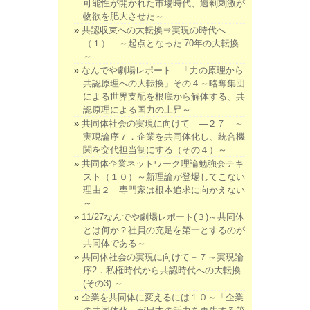
可能性が開かれた市場時代、過剰刺激が
物欲を肥大させた～
共認収束への大転換⇒実現の時代へ
（１） ～起点となった’70年の大転換
～
なんでや劇場レポート 「力の原理から
共認原理への大転換」その４～略奪集団
による世界支配を根底から解体する、共
認原理による国力の上昇～
共同体社会の実現に向けて ―２７ ～
実現論序７．企業を共同体化し、統合機
関を交代担当制にする（その４）～
共同体企業ネットワーク理論勉強会テキ
スト（１０）～新理論が登場してこない
理由２ 専門家は根本追求に向かえない
～
11/27なんでや劇場レポート(３)～共同体
とは何か？社員の充足を第一とするのが
共同体である～
共同体社会の実現に向けて－７～実現論
序2．私権時代から共認時代への大転換
(その3) ～
企業を共同体に変えるには１０～「企業