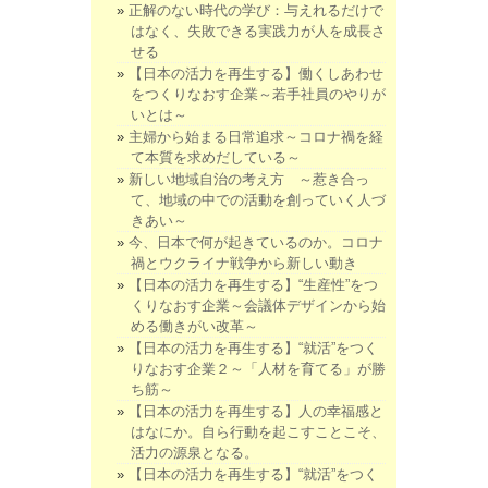
正解のない時代の学び：与えれるだけで
はなく、失敗できる実践力が人を成長さ
せる
【日本の活力を再生する】働くしあわせ
をつくりなおす企業～若手社員のやりが
いとは～
主婦から始まる日常追求～コロナ禍を経
て本質を求めだしている～
新しい地域自治の考え方 ～惹き合っ
て、地域の中での活動を創っていく人づ
きあい～
今、日本で何が起きているのか。コロナ
禍とウクライナ戦争から新しい動き
【日本の活力を再生する】“生産性”をつ
くりなおす企業～会議体デザインから始
める働きがい改革～
【日本の活力を再生する】“就活”をつく
りなおす企業２～「人材を育てる」が勝
ち筋～
【日本の活力を再生する】人の幸福感と
はなにか。自ら行動を起こすことこそ、
活力の源泉となる。
【日本の活力を再生する】“就活”をつく