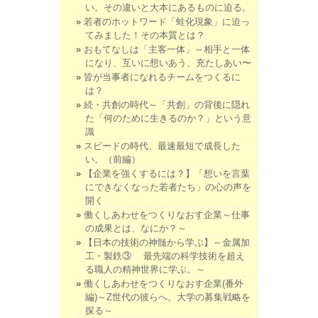
い。その違いと大本にあるものに迫る。
若者のホットワード「蛙化現象」に迫っ
てみました！その本質とは？
おもてなしは「主客一体」～相手と一体
になり、互いに想いあう、充たしあい〜
皆が当事者になれるチームをつくるに
は？
続・共創の時代～「共創」の背後に隠れ
た「何のために生きるのか？」という意
識
スピードの時代、最速最短で成長した
い。（前編）
【企業を強くするには？】「想いを言葉
にできなくなった若者たち」の心の声を
開く
働くしあわせをつくりなおす企業～仕事
の成果とは、なにか？～
【日本の技術の神髄から学ぶ】～金属加
工・製鉄③ 最先端の科学技術を超え
る職人の精神世界に学ぶ。～
働くしあわせをつくりなおす企業(番外
編)～Z世代の彼らへ。大学の募集戦略を
探る～