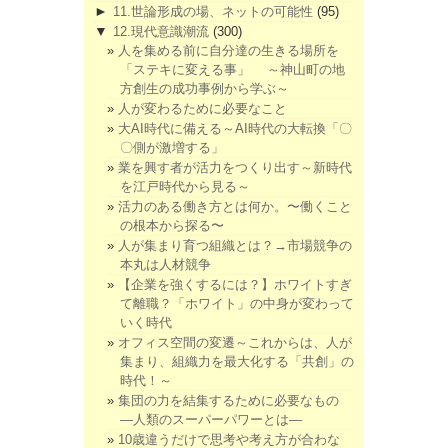
►
11.世論形成の場、ネットの可能性
(95)
▼
12.現代意識潮流
(300)
人を集める前に自分達の生きる場所を
「ステキに変える事」 ～神山町の地
方創生の成功事例から学ぶ～
人が変わるために必要なこと
大AI時代に備える～AI時代の大転換「〇
〇側が激増する」
業を興す者が活力をつくり出す～新時代
を江戸時代から見る～
活力のある働き方とは何か。〜働くこと
の根本から探る〜
人が集まり育つ組織とは？→市場競争の
本丸は人材競争
【企業を強くするには？】ホワイトすぎ
て離職？「ホワイト」の中身が変わって
いく時代
オフィス空間の変遷～これからは、人が
集まり、組織力を最大化する「共創」の
時代！～
集団の力を結集するために必要なもの
―人類のスーパーパワーとは―
10歳違うだけで思考や考え方が合わな