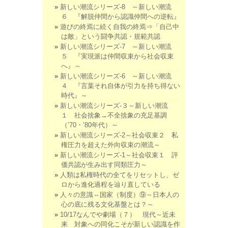
新しい潮流シリーズ-8 ～新しい潮流
６ 『解脱仲間から認識仲間への逆転』
遊びの終焉に続く自我の終焉⇒「自己中
は敵」という闘争共認・規範共認
新しい潮流シリーズ-7 ～新しい潮流
５ 『実現派は仲間収束から社会収束
へ』～
新しい潮流シリーズ-6 ～新しい潮流
４ 『言葉それ自体が引力を持ち得ない
時代』～
新しい潮流シリーズ-３～新しい潮流
１ 社会捨象→不全捨象の充足基調
（’70・’80年代）～
新しい潮流シリーズ-2～社会収束２ 私
権圧力を超えた外向収束の潮流～
新しい潮流シリーズ-1～社会収束１ 評
価共認が生み出す同類圧力～
人類は私権時代の全てをリセットし、ゼ
ロから進化過程を辿り直している
人々の意識⇔国家（制度）⑨～日本人の
心の底に残る文化基盤とは？～
10/17なんでや劇場（７） 現代～近未
来 対象への同化こそが新しい認識を作