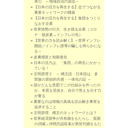
来① ～地域自治の源流～
【日本の活力を再生する】志でつながる
事業ネットワークの構築
【日本の活力を再生する】集団をつくり
なおす企業
世界情勢の行方、生き残る企業（コロ
ナ・脱炭素→インフレの先）
【世界の力を読み解く】～世界インフレ
開始／インフレ誘導の騙しも明らかにな
る～
皮膚感覚と知能進化
日本の活力は、「集団」の再生にかかっ
ている！
文明原理２ ～ 縄文語・日本語は、多
部族の原始的共感・一体化の証 ～
誰がどんな意図でこの仕組みを作ったの
か、本質を見抜き、自分で答えを出す力
が要る
重要なのは情報の真偽を読み解き事実を
追求すること
文明原理、縄文のネットワークとは？
世界経済競争が共有婚をもたらし、貧困
の消滅→仲間共認収束が異世代婚をもた