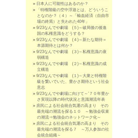
日本人に可能性はあるのか？
「特権階級の空中浮遊とは、どういうこ
となのか？（４）～「輸血経済（自由市
場の終焉）と失われた40年」
9/23なんでや劇場 (５)～破局後の後進
国の私権意識をどうする？
9/23なんでや劇場 (４)～新たな期待＝
本源期待とは何か？
9/23なんでや劇場 (３)～私権意識の衰
弱構造
9/23なんでや劇場 (２)～私権意識の成
立構造
9/23なんでや劇場 (１)～大衆と特権階
級を繋いでいた、豊かさ期待という社会
意志
9/23なんでや劇場に向けて～’７０年豊か
さ実現以降の時代状況と意識潮流年表
庶民による社会統合気運の高まり その
最先端の潮流を探る１０ ～勉強会収束
の潮流⇒勉強会のネットワーク化～
庶民による社会統合気運の高まり その
最先端の潮流を探る７ ～万人参加の社
会統合組織～