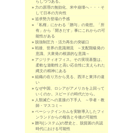
らしつつある。
力の原理の無効化、米中崩壊へ・・・そ
して日本の方向性
追求勢力登場の予感
「私権」にかわる「贈与」の発想。「所
有」から「開きだす」事にこれからの可
能性がある
脱強制圧力・活力再生の突破口
戦後、世界の意識潮流 ～支配階級発の
意識、大衆発の根源的な意識～
アジリティオフィス。その実現基盤は、
柔軟な遊動性と高い応合性に支えられた
縄文の精神にある
組織の在り方から見る、西洋と東洋の違
い
なぜ中国、ロシアがアメリカを上回って
いくのか。スピードの時代だから。
人類滅亡への直接の下手人 ～学者・教
師・マスコミ～
ベーシックインカムを実験導入したフィ
ンランドからの報告と今後の可能性
贈与(システム)の歴史と、脱貧困の共認
時代における可能性