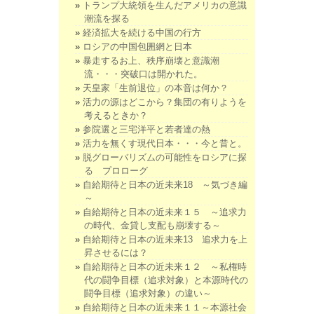
トランプ大統領を生んだアメリカの意識
潮流を探る
経済拡大を続ける中国の行方
ロシアの中国包囲網と日本
暴走するお上、秩序崩壊と意識潮
流・・・突破口は開かれた。
天皇家「生前退位」の本音は何か？
活力の源はどこから？集団の有りようを
考えるときか？
参院選と三宅洋平と若者達の熱
活力を無くす現代日本・・・今と昔と。
脱グローバリズムの可能性をロシアに探
る プロローグ
自給期待と日本の近未来18 ～気づき編
～
自給期待と日本の近未来１５ ～追求力
の時代、金貸し支配も崩壊する～
自給期待と日本の近未来13 追求力を上
昇させるには？
自給期待と日本の近未来１２ ～私権時
代の闘争目標（追求対象）と本源時代の
闘争目標（追求対象）の違い～
自給期待と日本の近未来１１～本源社会