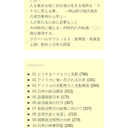
人を集める前に自分達の生きる場所を「ス
テキに変える事」 ～神山町の地方創生
の成功事例から学ぶ～
人が変わるために必要なこと
大AI時代に備える～AI時代の大転換「〇〇
側が激増する」
グローバルサウス（ＧＳ：新興国・発展途
上国）動向と日本の課題
Categories
►
01.どうする？マスコミ支配
(798)
►
02.アメリカに食い尽される日本
(191)
►
03.アメリカの支配勢力と支配構造
(260)
►
04.日本の政治構造
(313)
►
05.染脳国家日本
(175)
►
06.経済破局の行方
(307)
►
07.新政治勢力の結集に向けて
(107)
►
08.近現代史と金貸し
(213)
►
09.国際政治情勢の分析
(279)
►
10.日本の時事問題
(206)