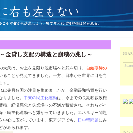
～金貸し支配の構造と崩壊の兆し～
SEAR
の大衆は、お上を見限り脱市場へと舵を切り、
自給期待の
いることが見えてきました。一方、日本から世界に目を向
ます。
れは先月各国の注目を集めましたが、金融緩和措置を行い
なりました。
中東の民主化運動
は、今までの長期独裁政権
蓄積、経済悪化と失業増への不満が蓄積され、それらがイ
春・民主化運動へと繋がっていきました。エネルギー問題
を中心に広がっています。東アジアでも、
日中韓問題
にみ
どがみられます。
ラン