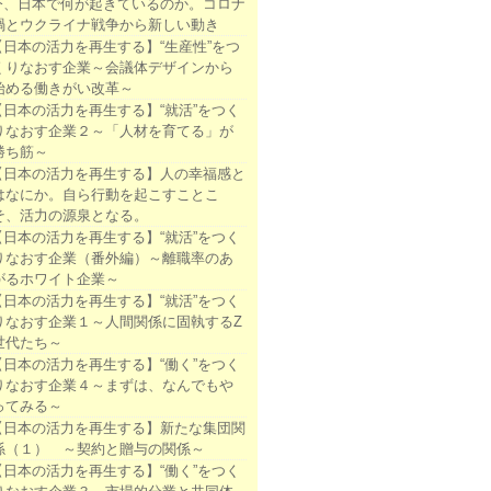
今、日本で何が起きているのか。コロナ
禍とウクライナ戦争から新しい動き
【日本の活力を再生する】“生産性”をつ
くりなおす企業～会議体デザインから
始める働きがい改革～
【日本の活力を再生する】“就活”をつく
りなおす企業２～「人材を育てる」が
勝ち筋～
【日本の活力を再生する】人の幸福感と
はなにか。自ら行動を起こすことこ
そ、活力の源泉となる。
【日本の活力を再生する】“就活”をつく
りなおす企業（番外編）～離職率のあ
がるホワイト企業～
【日本の活力を再生する】“就活”をつく
りなおす企業１～人間関係に固執するZ
世代たち～
【日本の活力を再生する】“働く”をつく
りなおす企業４～まずは、なんでもや
ってみる～
【日本の活力を再生する】新たな集団関
係（１） ～契約と贈与の関係～
【日本の活力を再生する】“働く”をつく