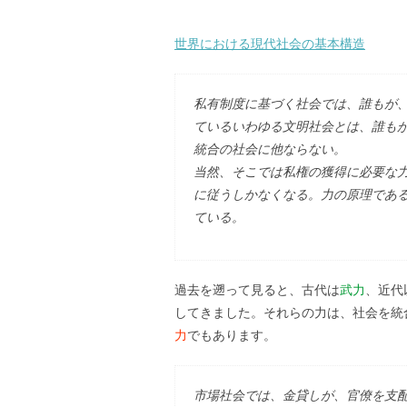
世界における現代社会の基本構造
私有制度に基づく社会では、誰もが、
ているいわゆる文明社会とは、誰もが
統合の社会に他ならない。
当然、そこでは私権の獲得に必要な
に従うしかなくなる。力の原理であ
ている。
過去を遡って見ると、古代は
武力
、近代
してきました。それらの力は、社会を統
力
でもあります。
市場社会では、金貸しが、官僚を支