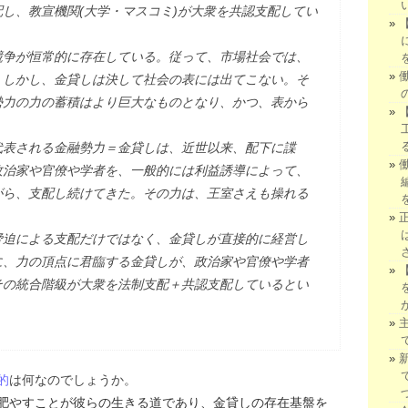
し、教宣機関(大学・マスコミ)が大衆を共認支配してい
競争が恒常的に存在している。従って、市場社会では、
。しかし、金貸しは決して社会の表には出てこない。そ
勢力の力の蓄積はより巨大なものとなり、かつ、表から
代表される金融勢力＝金貸しは、近世以来、配下に諜
政治家や官僚や学者を、一般的には利益誘導によって、
がら、支配し続けてきた。その力は、王室さえも操れる
脅迫による支配だけではなく、金貸しが直接的に経営し
に、力の頂点に君臨する金貸しが、政治家や官僚や学者
その統合階級が大衆を法制支配＋共認支配しているとい
。
的
は何なのでしょうか。
肥やすことが彼らの生きる道であり、金貸しの存在基盤を