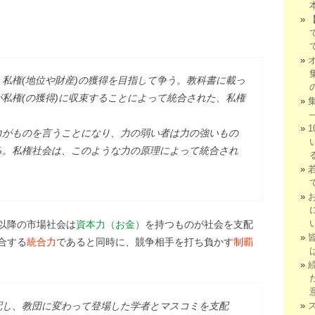
私権(地位や財産)の獲得を目指して争う。教科書に載っ
私権(の獲得)に収束することによって統合された、私権
力がものを言うことになり、力の弱い者は力の強いもの
る。私権社会は、このような力の原理によって統合され
以降の市場社会は
資本力（お金）
を持つものが社会を支配
合する
統合力
であると同時に、競争相手を打ち負かす
制覇
配し、教団に変わって登場した学者とマスコミを支配