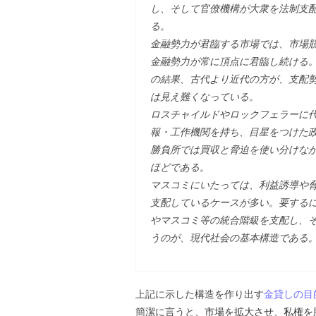
し、そして官僚機構が大衆を法制支配
る。
金融勢力が君臨する市場では、市場
金融勢力が常に頂点に君臨し続ける
の結果、古代より近代の方が、支配
は見え難くなっている。
ロスチャイルドやロックフェラーに
報・工作機関を持ち、目星をつけた
勝負所では買収と脅迫を使い分けな
ほどである。
マスコミにいたっては、利益誘導や
支配しているケースが多い。要する
やマスコミ等の統合階級を支配し、
うのが、現代社会の基本構造である
上記に示した構造を作り出す
金貸しの目
簡潔に言うと、
市場を拡大させ、私権を