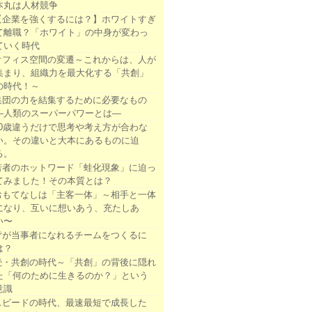
本丸は人材競争
【企業を強くするには？】ホワイトすぎ
て離職？「ホワイト」の中身が変わっ
ていく時代
オフィス空間の変遷～これからは、人が
集まり、組織力を最大化する「共創」
の時代！～
集団の力を結集するために必要なもの
―人類のスーパーパワーとは―
10歳違うだけで思考や考え方が合わな
い。その違いと大本にあるものに迫
る。
若者のホットワード「蛙化現象」に迫っ
てみました！その本質とは？
おもてなしは「主客一体」～相手と一体
になり、互いに想いあう、充たしあ
い〜
皆が当事者になれるチームをつくるに
は？
続・共創の時代～「共創」の背後に隠れ
た「何のために生きるのか？」という
意識
スピードの時代、最速最短で成長した