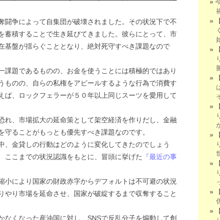
奪闘争によって自集団が破壊されました。その状況下で不
を蓄積することで生き延びてきました。彼らにとって、市
在基盤が揺らぐこととなり、絶対死守すべき課題なので
一課題であるものの、お金を使うことには積極的ではあり
うものの、自らの私権をアピールするような行為で消費す
えば、ロックフェラーが５０年以上同じスーツを愛用して
恐れ、市場拡大の延命策として架空経済を作りだし、金融
を守ることがもっとも優先すべき課題なのです。
中、金貸しの行動はどのように変化してきたのでしょう
、ここまでの状況認識をもとに、冒頭に挙げた
『最近の事
縮小により国家の財政赤字からデフォルトは不可避の状況
りやり市場を延命させ、国家が破綻するまで収奪すること
かなくなった産油国に対し、SNSで反乱分子を煽動して創