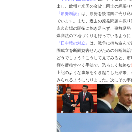
出し、欧州と米国の金貸し同士の縄張り
『原発増設』
は、原発を後進国に売り込
でいます。また、過去の原発問題を振り
永久市場の開拓に飽き足らず、事故誘発
爆商法の下地づくりを行っているように
『日中韓の対立』
は、戦争に持ち込んで
圏成立を断固妨害せんがための分断統治
どうでしょう？こうして見てみると、市
権を蓄積すべく手法で、恐ろしく短絡な
上記のような事象を引き起こした結果、
みられるようになりました。次にその事