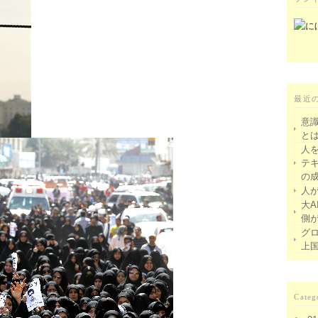
最近
意
と
人
テ
の
人
大A
側
グ
上
Categ