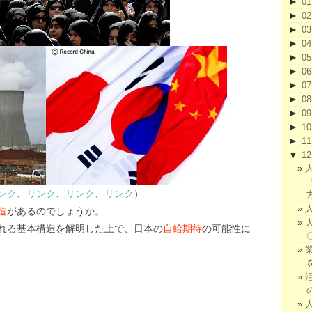
►
0
►
0
►
0
►
0
►
0
►
0
►
0
►
0
►
0
►
1
►
1
▼
1
ンク
、
リンク
、
リンク
、
リンク
）
造
があるのでしょうか。
れる基本構造を解明した上で、日本の
自給期待
の可能性に