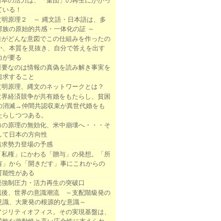
日本の活力は、「集団」の再生にかかっ
ている！
文明原理２ ～ 縄文語・日本語は、多
部族の原始的共感・一体化の証 ～
誰がどんな意図でこの仕組みを作ったの
か、本質を見抜き、自分で答えを出す
力が要る
重要なのは情報の真偽を読み解き事実を
追求すること
文明原理、縄文のネットワークとは？
世界経済競争が共有婚をもたらし、貧困
の消滅→仲間共認収束が異世代婚をも
たらしつつある。
力の原理の無効化、米中崩壊へ・・・そ
して日本の方向性
追求勢力登場の予感
「私権」にかわる「贈与」の発想。「所
有」から「開きだす」事にこれからの
可能性がある
脱強制圧力・活力再生の突破口
戦後、世界の意識潮流 ～支配階級発の
意識、大衆発の根源的な意識～
アジリティオフィス。その実現基盤は、