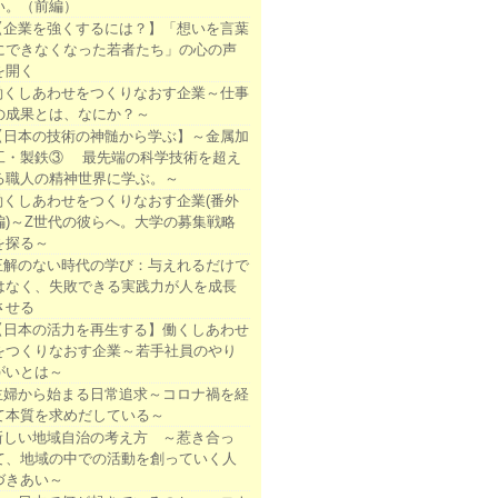
い。（前編）
【企業を強くするには？】「想いを言葉
にできなくなった若者たち」の心の声
を開く
働くしあわせをつくりなおす企業～仕事
の成果とは、なにか？～
【日本の技術の神髄から学ぶ】～金属加
工・製鉄③ 最先端の科学技術を超え
る職人の精神世界に学ぶ。～
働くしあわせをつくりなおす企業(番外
編)～Z世代の彼らへ。大学の募集戦略
を探る～
正解のない時代の学び：与えれるだけで
はなく、失敗できる実践力が人を成長
させる
【日本の活力を再生する】働くしあわせ
をつくりなおす企業～若手社員のやり
がいとは～
主婦から始まる日常追求～コロナ禍を経
て本質を求めだしている～
新しい地域自治の考え方 ～惹き合っ
て、地域の中での活動を創っていく人
づきあい～