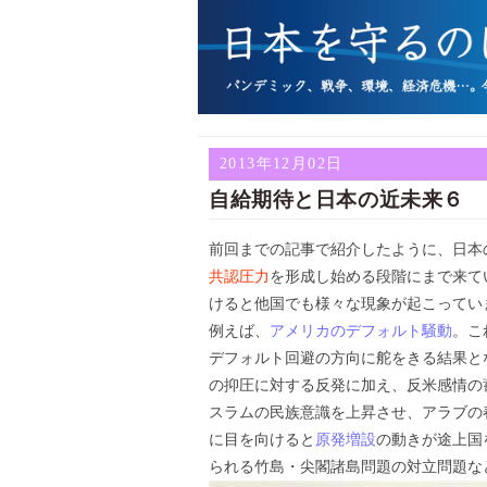
2013年12月02日
自給期待と日本の近未来６ 
前回までの記事で紹介したように、日本
共認圧力
を形成し始める段階にまで来て
けると他国でも様々な現象が起こってい
例えば、
アメリカのデフォルト騒動
。こ
デフォルト回避の方向に舵をきる結果と
の抑圧に対する反発に加え、反米感情の
スラムの民族意識を上昇させ、アラブの
に目を向けると
原発増設
の動きが途上国
られる竹島・尖閣諸島問題の対立問題な