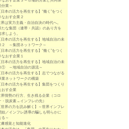
りなおす企業３～市場的分業と共同体
的分業～
【日本の活力を再生する】“働く”をつく
りなおす企業２
世界は実力主義・自治自決の時代へ。
新たな集団（連帯・共認）のあり方を
追求しよう。
【日本の活力を再生する】地域自治の未
来２ ～集団ネットワーク～
【日本の活力を再生する】“働く”をつく
りなおす企業１
【日本の活力を再生する】地域自治の未
来① ～地域自治の源流～
【日本の活力を再生する】志でつながる
事業ネットワークの構築
【日本の活力を再生する】集団をつくり
なおす企業
世界情勢の行方、生き残る企業（コロ
ナ・脱炭素→インフレの先）
【世界の力を読み解く】～世界インフレ
開始／インフレ誘導の騙しも明らかに
なる～
皮膚感覚と知能進化