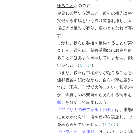
守ること
なのです。
金貸しの歴史を遡ると、彼らの祖先は略
安発から市場という抜け道を利用し、金
場拡大は絶対で有り、縮小ともなれば存
す。
しかし、彼らは私権を獲得することが第
ません。彼らは、慈善活動にはお金を使
ることにはあまり執着していません。例
いるなど…(
リンク
)
つまり、彼らは市場縮小が起こることを
緩和措置を続けながら、自らの存在基盤
では、現在、市場拡大停止という状況の
か。金貸しの不安発から見られる現象を
象』
を分析してみましょう。
『アメリカのデフォルト回避』
は、市場
にもかかわらず、規制緩和を実施し、む
をあきらめていません。(
リンク
)
『中東の民主化運動』
は、いうことを聞