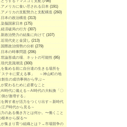
1.どうする？マスコミ支配
(798)
2.アメリカに食い尽される日本
(191)
3.アメリカの支配勢力と支配構造
(260)
4.日本の政治構造
(313)
5.染脳国家日本
(175)
6.経済破局の行方
(307)
7.新政治勢力の結集に向けて
(107)
8.近現代史と金貸し
(213)
9.国際政治情勢の分析
(279)
0.日本の時事問題
(206)
1.世論形成の場、ネットの可能性
(95)
2.現代意識潮流
(300)
人を集める前に自分達の生きる場所を
「ステキに変える事」 ～神山町の地
方創生の成功事例から学ぶ～
人が変わるために必要なこと
大AI時代に備える～AI時代の大転換「〇
〇側が激増する」
業を興す者が活力をつくり出す～新時代
を江戸時代から見る～
活力のある働き方とは何か。〜働くこと
の根本から探る〜
人が集まり育つ組織とは？→市場競争の