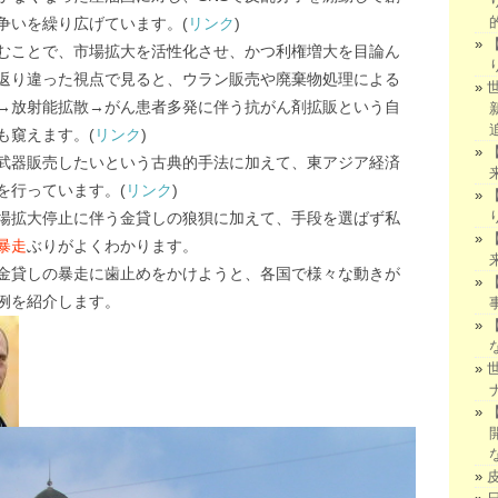
争いを繰り広げています。(
リンク
)
むことで、市場拡大を活性化させ、かつ利権増大を目論ん
返り違った視点で見ると、ウラン販売や廃棄物処理による
→放射能拡散→がん患者多発に伴う抗がん剤拡販という自
も窺えます。(
リンク
)
武器販売したいという古典的手法に加えて、東アジア経済
を行っています。(
リンク
)
場拡大停止に伴う金貸しの狼狽に加えて、手段を選ばず私
暴走
ぶりがよくわかります。
金貸しの暴走に歯止めをかけようと、各国で様々な動きが
例を紹介します。