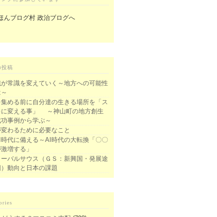
の投稿
識が常識を変えていく～地方への可能性
は～
を集める前に自分達の生きる場所を「ス
キに変える事」 ～神山町の地方創生
成功事例から学ぶ～
が変わるために必要なこと
I時代に備える～AI時代の大転換「〇〇
が激増する」
ローバルサウス（ＧＳ：新興国・発展途
国）動向と日本の課題
ories