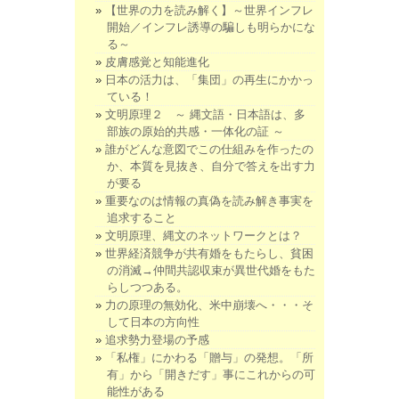
【世界の力を読み解く】～世界インフレ
開始／インフレ誘導の騙しも明らかにな
る～
皮膚感覚と知能進化
日本の活力は、「集団」の再生にかかっ
ている！
文明原理２ ～ 縄文語・日本語は、多
部族の原始的共感・一体化の証 ～
誰がどんな意図でこの仕組みを作ったの
か、本質を見抜き、自分で答えを出す力
が要る
重要なのは情報の真偽を読み解き事実を
追求すること
文明原理、縄文のネットワークとは？
世界経済競争が共有婚をもたらし、貧困
の消滅→仲間共認収束が異世代婚をもた
らしつつある。
力の原理の無効化、米中崩壊へ・・・そ
して日本の方向性
追求勢力登場の予感
「私権」にかわる「贈与」の発想。「所
有」から「開きだす」事にこれからの可
能性がある