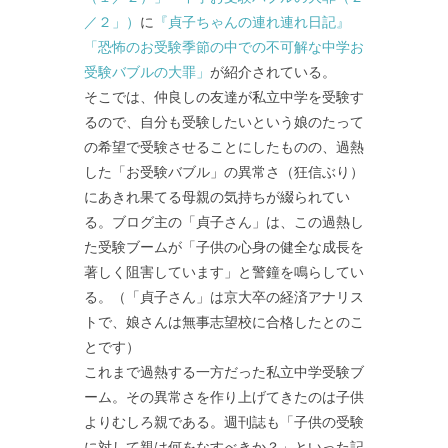
／２」）
に
『貞子ちゃんの連れ連れ日記』
「恐怖のお受験季節の中での不可解な中学お
受験バブルの大罪」
が紹介されている。
そこでは、仲良しの友達が私立中学を受験す
るので、自分も受験したいという娘のたって
の希望で受験させることにしたものの、過熱
した「お受験バブル」の異常さ（狂信ぶり）
にあきれ果てる母親の気持ちが綴られてい
る。ブログ主の「貞子さん」は、この過熱し
た受験ブームが「子供の心身の健全な成長を
著しく阻害しています」と警鐘を鳴らしてい
る。（「貞子さん」は京大卒の経済アナリス
トで、娘さんは無事志望校に合格したとのこ
とです）
これまで過熱する一方だった私立中学受験ブ
ーム。その異常さを作り上げてきたのは子供
よりむしろ親である。週刊誌も「子供の受験
に対して親は何をなすべきか？」といった記