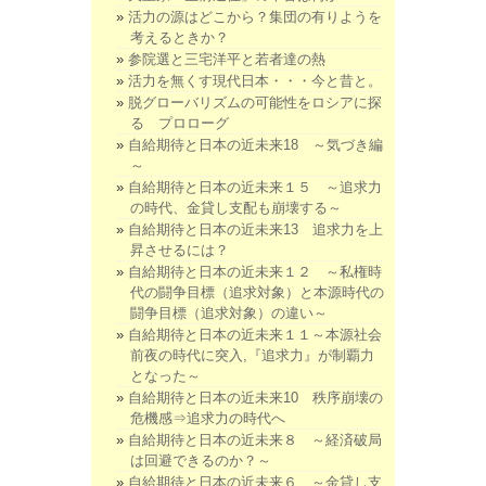
活力の源はどこから？集団の有りようを
考えるときか？
参院選と三宅洋平と若者達の熱
活力を無くす現代日本・・・今と昔と。
脱グローバリズムの可能性をロシアに探
る プロローグ
自給期待と日本の近未来18 ～気づき編
～
自給期待と日本の近未来１５ ～追求力
の時代、金貸し支配も崩壊する～
自給期待と日本の近未来13 追求力を上
昇させるには？
自給期待と日本の近未来１２ ～私権時
代の闘争目標（追求対象）と本源時代の
闘争目標（追求対象）の違い～
自給期待と日本の近未来１１～本源社会
前夜の時代に突入,『追求力』が制覇力
となった～
自給期待と日本の近未来10 秩序崩壊の
危機感⇒追求力の時代へ
自給期待と日本の近未来８ ～経済破局
は回避できるのか？～
自給期待と日本の近未来６ ～金貸し支