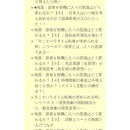
り替えたら終い
■地震・原発を契機に人々の意識はどう
変わるか？【９】：日本人はいつ物を考
え始めるのか？認識収束の入口にたっ
た！！
地震・原発を契機に人々の意識はどう変
わるか？【６】：脱自由市場化が進む？
『今こそパラダイム転換が求められる
時』シリーズ-7～現実とは、人々の意識
である～
地震・原発を契機に人々の意識はどう変
わるか？【５】：充足基調（女原理）か
ら実現思考（肯定発の男原理）へ
地震・原発を契機に人々の意識はどう変
わるか？【４】特権階級の暴走は今後も
続くか否か？（マスコミ支配との綱引
き？）
今こそパラダイム転換が求められる時』
シリーズ-５～現実捨象の倒錯観念か
ら、観念捨象の現実直視へ～
地震・原発を契機に人々の意識はどう変
わるか？【３】：試験エリートの無能と
えげつなさ