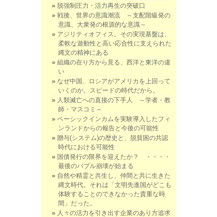
脱強制圧力・活力再生の突破口
戦後、世界の意識潮流 ～支配階級発の
意識、大衆発の根源的な意識～
アジリティオフィス。その実現基盤は、
柔軟な遊動性と高い応合性に支えられた
縄文の精神にある
組織の在り方から見る、西洋と東洋の違
い
なぜ中国、ロシアがアメリカを上回って
いくのか。スピードの時代だから。
人類滅亡への直接の下手人 ～学者・教
師・マスコミ～
ベーシックインカムを実験導入したフィ
ンランドからの報告と今後の可能性
贈与(システム)の歴史と、脱貧困の共認
時代における可能性
国債発行の限界を迎えたか？ ・・・・
最後のバブル崩壊が始まる
自然や精霊と共生し、仲間と共に生きた
縄文時代。それは「文明先進国がどこも
体験することのできなかった貴重な時
間」だった。
人々の活力を引き出す企業のあり方追求