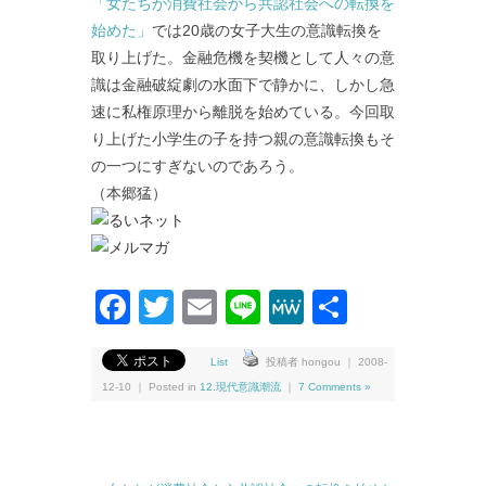
「女たちが消費社会から共認社会への転換を
始めた」
では20歳の女子大生の意識転換を
取り上げた。金融危機を契機として人々の意
識は金融破綻劇の水面下で静かに、しかし急
速に私権原理から離脱を始めている。今回取
り上げた小学生の子を持つ親の意識転換もそ
の一つにすぎないのであろう。
（本郷猛）
Facebook
Twitter
Email
Line
MeWe
共
有
List
投稿者 hongou ｜ 2008-
12-10 ｜ Posted in
12.現代意識潮流
｜
7 Comments »