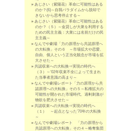
あじさい（紫陽花）革命に可能性はある
のか？(6)～自我パラダイムから脱却で
きないから思考停止する～
あじさい（紫陽花）革命に可能性はある
のか？（５）～金貸しが大衆を利用する
ための民主主義：大衆には名前だけの民
主主義～
なんでや劇場「力の原理から共認原理へ
の大転換」その６ ～市場拡大や恋愛、
自由、個人という正当化観念が市場を拡
大させた～
共認収束への大転換⇒実現の時代へ
（３）～‘02年収束不全によって生まれ
た当事者意識の高まり～
なんでや劇場レポート「力の原理から共
認原理への大転換」その５～私権拡大の
可能性が開かれた市場時代、過剰刺激が
物欲を肥大させた～
共認収束への大転換⇒実現の時代へ
（１） ～起点となった’70年の大転換
～
なんでや劇場レポート 「力の原理から
共認原理への大転換」その４～略奪集団