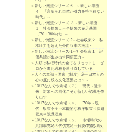
新しい潮流シリーズ-6 ～新しい潮流
４ 『言葉それ自体が引力を持ち得ない
時代』～
新しい潮流シリーズ-３～新しい潮流
１ 社会捨象→不全捨象の充足基調
（’70・’80年代）～
新しい潮流シリーズ-2～社会収束２ 私
権圧力を超えた外向収束の潮流～
新しい潮流シリーズ-1～社会収束１ 評
価共認が生み出す同類圧力～
人類は私権時代の全てをリセットし、ゼ
ロから進化過程を辿り直している
人々の意識⇔国家（制度）⑨～日本人の
心の底に残る文化基盤とは？～
10/17なんでや劇場（７） 現代～近未
来 対象への同化こそが新しい認識を作
り出す
10/17なんでや劇場（６） '70年～現
代 収束不全⇒本能的な秩序収束⇒課題
収束⇒認識収束
10/17なんでや劇場（５） 市場時代の
共認非充足の代償充足⇒解脱(芸能)埋没
10/17なんでや劇場（４） 西洋の自我