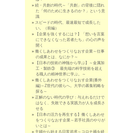
続・共創の時代～「共創」の背後に隠れ
た「何のために生きるのか？」という意
識
スピードの時代、最速最短で成長した
い。（前編）
【企業を強くするには？】「想いを言葉
にできなくなった若者たち」の心の声を
開く
働くしあわせをつくりなおす企業～仕事
の成果とは、なにか？～
【日本の技術の神髄から学ぶ】～金属加
工・製鉄③ 最先端の科学技術を超え
る職人の精神世界に学ぶ。～
働くしあわせをつくりなおす企業(番外
編)～Z世代の彼らへ。大学の募集戦略を
探る～
正解のない時代の学び：与えれるだけで
はなく、失敗できる実践力が人を成長さ
せる
【日本の活力を再生する】働くしあわせ
をつくりなおす企業～若手社員のやりが
いとは～
主婦から始まる日常追求～コロナ禍を経