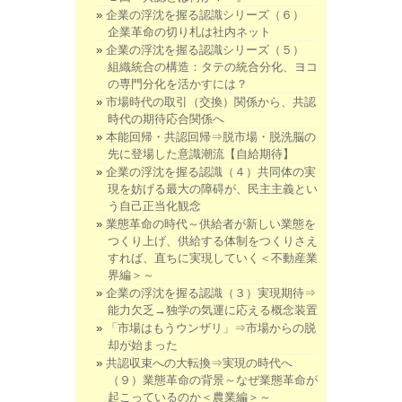
企業の浮沈を握る認識シリーズ（６）
企業革命の切り札は社内ネット
企業の浮沈を握る認識シリーズ（５）
組織統合の構造：タテの統合分化、ヨコ
の専門分化を活かすには？
市場時代の取引（交換）関係から、共認
時代の期待応合関係へ
本能回帰・共認回帰⇒脱市場・脱洗脳の
先に登場した意識潮流【自給期待】
企業の浮沈を握る認識（４）共同体の実
現を妨げる最大の障碍が、民主主義とい
う自己正当化観念
業態革命の時代～供給者が新しい業態を
つくり上げ、供給する体制をつくりさえ
すれば、直ちに実現していく＜不動産業
界編＞～
企業の浮沈を握る認識（３）実現期待⇒
能力欠乏→独学の気運に応える概念装置
「市場はもうウンザリ」⇒市場からの脱
却が始まった
共認収束への大転換⇒実現の時代へ
（９）業態革命の背景～なぜ業態革命が
起こっているのか＜農業編＞～