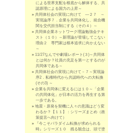
による世界支配を根底から解体する、共
認原理による国力の上昇～
共同体社会の実現に向けて ―２７ ～
実現論序７．企業を共同体化し、統合機
関を交代担当制にする（その４）～
共同体企業ネットワーク理論勉強会テキ
スト（１０）～新理論が登場してこない
理由２ 専門家は根本追求に向かえない
～
11/27なんでや劇場レポート(３)～共同体
とは何か？社員の充足を第一とするのが
共同体である～
共同体社会の実現に向けて－７～実現論
序2．私権時代から共認時代への大転換
(その3) ～
企業を共同体に変えるには１０～「企業
の共同体化」が日本の活力を再生する第
一歩である。
地震・原発を契機に人々の意識はどう変
わるか？【１１】：シリーズまとめ（政
策提言へ向けて）
『今こそパラダイム転換が求められる
時』シリーズ１０ 残る観念は、頭で塗