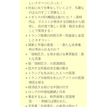
しいステージに入った！
社会に出て仕事をしていく上で、凡庸な
のはものすごく悲惨なこと
イギリスのEU離脱は遠のいた？～新時
代は、マスコミが発信する旧観念から脱
却し、自分達で新しい言葉・観念を創る
ことで実現する～
トランプ政権の内部力学～民族派と金貸
しとネオコン～
国家と市場の退場・・・新たな未来像、
何が求められるのか？
「強制圧力」を突き抜ける事実観念・新
たな言葉
脱「強制圧力」の意識潮流
拡大する民族自決主義の動き
トランプを生み出した人々の意識
トランプ大統領を生んだアメリカの意識
潮流を探る
経済拡大を続ける中国の行方
ロシアの中国包囲網と日本
暴走するお上、秩序崩壊と意識潮
流・・・突破口は開かれた。
天皇家「生前退位」の本音は何か？