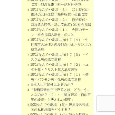
収束⇒観念収束⇒唯一絶対神信仰
10/17なんでや劇場（３） 武力時代の
東洋の共同体質⇒秩序収束⇒規範収束
10/17なんでや劇場（２） 原始時代～
部族連合時代～武力支配時代の社会共認
10/17なんでや劇場（１） 今回のテー
マ「社会共認の歴史」の目的
10/17なんでや劇場に向けて（４）～中
世都市の法律と恋愛観念⇒ルネサンスの
成立過程
10/17なんでや劇場に向けて（３）～イ
スラム教の成立過程
10/17なんでや劇場に向けて（２）～ユ
ダヤ教・キリスト教の成立過程
10/17なんでや劇場に向けて（１）～儒
教・バラモン教・仏教の成立過程
日本人に可能性はあるのか？
「特権階級の空中浮遊とは、どういうこ
となのか？（４）～「輸血経済（自由市
場の終焉）と失われた40年」
9/23なんでや劇場 (５)～破局後の後進
国の私権意識をどうする？
9/23なんでや劇場 (４)～新たな期待＝