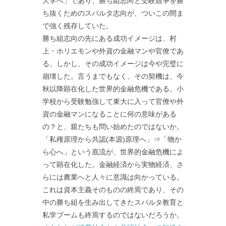
大学へ」であり、勝ち組志向と受験競争を勝
ち抜くためのスパルタ志向が、ついこの間ま
で強く残存していた。
勝ち組志向の先にある成功イメージは、村
上・ホリエモンや外資の金融マンや官僚であ
る。しかし、その成功イメージは今や完璧に
崩壊した。言うまでもなく、その契機は、今
秋以降顕在化した世界的金融危機である。小
学校から受験勉強して東大に入って官僚や外
資の金融マンになることに何の意味がある
の？と、親たちも問い始めたのではないか。
「私権原理から共認(本源)原理へ」⇒「物か
ら心へ」という底流が、世界的金融危機によ
って顕在化した。金融経済から実物経済、さ
らには農業へと人々に意識は向かっている。
これは資本主義そのものの終焉であり、その
中の勝ち組を生み出してきたスパルタ教育と
私学ブームも終焉するのではないだろうか。