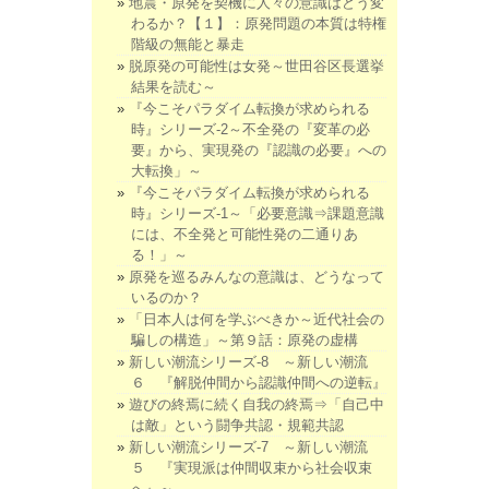
地震・原発を契機に人々の意識はどう変
わるか？【１】：原発問題の本質は特権
階級の無能と暴走
脱原発の可能性は女発～世田谷区長選挙
結果を読む～
『今こそパラダイム転換が求められる
時』シリーズ-2～不全発の『変革の必
要』から、実現発の『認識の必要』への
大転換」～
『今こそパラダイム転換が求められる
時』シリーズ-1～「必要意識⇒課題意識
には、不全発と可能性発の二通りあ
る！」～
原発を巡るみんなの意識は、どうなって
いるのか？
「日本人は何を学ぶべきか～近代社会の
騙しの構造」～第９話：原発の虚構
新しい潮流シリーズ-8 ～新しい潮流
６ 『解脱仲間から認識仲間への逆転』
遊びの終焉に続く自我の終焉⇒「自己中
は敵」という闘争共認・規範共認
新しい潮流シリーズ-7 ～新しい潮流
５ 『実現派は仲間収束から社会収束
へ』～