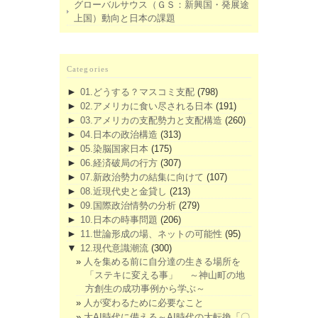
グローバルサウス（ＧＳ：新興国・発展途
上国）動向と日本の課題
Categories
►
01.どうする？マスコミ支配
(798)
►
02.アメリカに食い尽される日本
(191)
►
03.アメリカの支配勢力と支配構造
(260)
►
04.日本の政治構造
(313)
►
05.染脳国家日本
(175)
►
06.経済破局の行方
(307)
►
07.新政治勢力の結集に向けて
(107)
►
08.近現代史と金貸し
(213)
►
09.国際政治情勢の分析
(279)
►
10.日本の時事問題
(206)
►
11.世論形成の場、ネットの可能性
(95)
▼
12.現代意識潮流
(300)
人を集める前に自分達の生きる場所を
「ステキに変える事」 ～神山町の地
方創生の成功事例から学ぶ～
人が変わるために必要なこと
大AI時代に備える～AI時代の大転換「〇