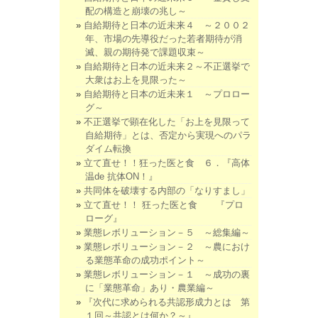
配の構造と崩壊の兆し～
自給期待と日本の近未来４ ～２００２
年、市場の先導役だった若者期待が消
滅、親の期待発で課題収束～
自給期待と日本の近未来２～不正選挙で
大衆はお上を見限った～
自給期待と日本の近未来１ ～プロロー
グ～
不正選挙で顕在化した「お上を見限って
自給期待」とは、否定から実現へのパラ
ダイム転換
立て直せ！！狂った医と食 ６．『高体
温de 抗体ON！』
共同体を破壊する内部の「なりすまし」
立て直せ！！ 狂った医と食 『プロ
ローグ』
業態レボリューション－５ ～総集編～
業態レボリューション－２ ～農におけ
る業態革命の成功ポイント～
業態レボリューション－１ ～成功の裏
に「業態革命」あり・農業編～
『次代に求められる共認形成力とは 第
１回～共認とは何か？～』