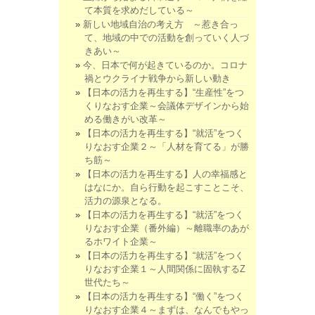
て本質を求めだしている～
新しい地域自治の考え方 ～惹き合っ
て、地域の中での活動を創っていく人づ
きあい～
今、日本で何が起きているのか。コロナ
禍とウクライナ戦争から新しい動き
【日本の活力を再生する】“生産性”をつ
くりなおす企業～会議体デザインから始
める働きがい改革～
【日本の活力を再生する】“就活”をつく
りなおす企業２～「人材を育てる」が勝
ち筋～
【日本の活力を再生する】人の幸福感と
はなにか。自ら行動を起こすことこそ、
活力の源泉となる。
【日本の活力を再生する】“就活”をつく
りなおす企業（番外編）～離職率のあが
るホワイト企業～
【日本の活力を再生する】“就活”をつく
りなおす企業１～人間関係に固執するZ
世代たち～
【日本の活力を再生する】“働く”をつく
りなおす企業４～まずは、なんでもやっ