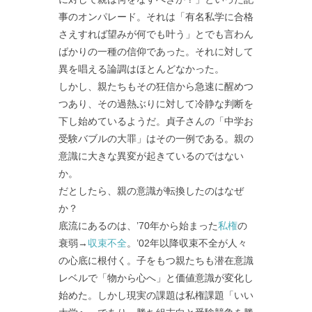
事のオンパレード。それは「有名私学に合格
さえすれば望みが何でも叶う」とでも言わん
ばかりの一種の信仰であった。それに対して
異を唱える論調はほとんどなかった。
しかし、親たちもその狂信から急速に醒めつ
つあり、その過熱ぶりに対して冷静な判断を
下し始めているようだ。貞子さんの「中学お
受験バブルの大罪」はその一例である。親の
意識に大きな異変が起きているのではない
か。
だとしたら、親の意識が転換したのはなぜ
か？
底流にあるのは、’70年から始まった
私権
の
衰弱→
収束不全
。’02年以降収束不全が人々
の心底に根付く。子をもつ親たちも潜在意識
レベルで「物から心へ」と価値意識が変化し
始めた。しかし現実の課題は私権課題「いい