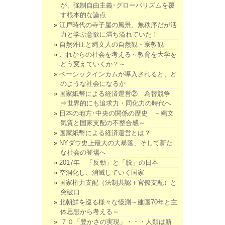
が、強制自由主義･グローバリズムを覆
す根本的な論点
江戸時代の寺子屋の風景。無秩序だが活
力と学ぶ意欲に満ち溢れていた！
自然外圧と縄文人の自然観・宗教観
これからの社会を考える～教育を大学を
どう変えていくか？～
ベーシックインカムが導入されると、ど
のような社会になるか
国家紙幣による経済運営② 為替競争
⇒世界的にも追求力・同化力の時代へ
日本の地方･中央の関係の歴史 ～縄文
気質と国家支配の不整合感～
国家紙幣による経済運営とは？
NYダウ史上最大の大暴落、そして新た
な社会の登場へ
2017年 「反動」と「脱」の日本
空洞化し、消滅していく国家
国家権力支配（法制共認＋官僚支配）と
突破口
北朝鮮を巡る様々な憶測～建国70年と主
体思想から考える～
’７０「豊かさの実現」・・・人類は新