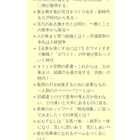
〇側が激増する」
業を興す者が活力をつくり出す～新時代
を江戸時代から見る～
活力のある働き方とは何か。〜働くこと
の根本から探る〜
人が集まり育つ組織とは？→市場競争の
本丸は人材競争
【企業を強くするには？】ホワイトすぎ
て離職？「ホワイト」の中身が変わって
いく時代
オフィス空間の変遷～これからは、人が
集まり、組織力を最大化する「共創」の
時代！～
集団の力を結集するために必要なもの
―人類のスーパーパワーとは―
10歳違うだけで思考や考え方が合わな
い。その違いと大本にあるものに迫る。
若者のホットワード「蛙化現象」に迫っ
てみました！その本質とは？
おもてなしは「主客一体」～相手と一体
になり、互いに想いあう、充たしあい〜
皆が当事者になれるチームをつくるに
は？