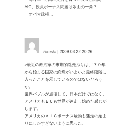
AIG、役員ボーナス問題は氷山の一角？
オバマ政権…
Hiroshi
| 2009.03.22 20:26
>最近の政治家の末期的迷走ぶりは、’７０年
から始まる国家の終焉がいよいよ最終段階に
入ったことを示しているのではないだろう
か。
世界バブルが崩壊して、日本だけではなく、
アメリカもＥＵも世界が迷走し始めた感じが
します。
アメリカのＡＩＧボーナス騒動も迷走の始ま
りにしかすぎないように思った。