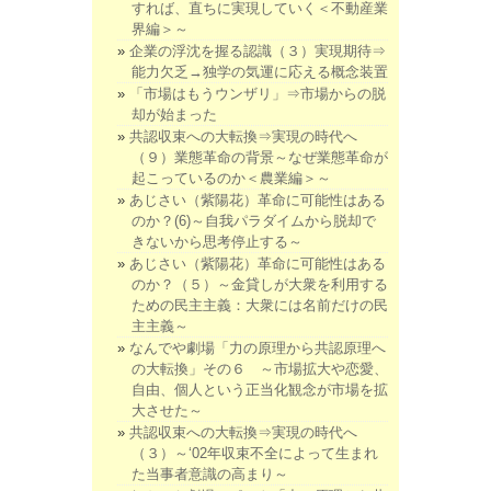
すれば、直ちに実現していく＜不動産業
界編＞～
企業の浮沈を握る認識（３）実現期待⇒
能力欠乏→独学の気運に応える概念装置
「市場はもうウンザリ」⇒市場からの脱
却が始まった
共認収束への大転換⇒実現の時代へ
（９）業態革命の背景～なぜ業態革命が
起こっているのか＜農業編＞～
あじさい（紫陽花）革命に可能性はある
のか？(6)～自我パラダイムから脱却で
きないから思考停止する～
あじさい（紫陽花）革命に可能性はある
のか？（５）～金貸しが大衆を利用する
ための民主主義：大衆には名前だけの民
主主義～
なんでや劇場「力の原理から共認原理へ
の大転換」その６ ～市場拡大や恋愛、
自由、個人という正当化観念が市場を拡
大させた～
共認収束への大転換⇒実現の時代へ
（３）～‘02年収束不全によって生まれ
た当事者意識の高まり～