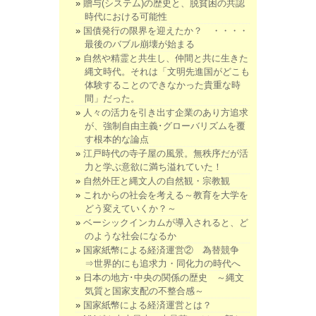
贈与(システム)の歴史と、脱貧困の共認
時代における可能性
国債発行の限界を迎えたか？ ・・・・
最後のバブル崩壊が始まる
自然や精霊と共生し、仲間と共に生きた
縄文時代。それは「文明先進国がどこも
体験することのできなかった貴重な時
間」だった。
人々の活力を引き出す企業のあり方追求
が、強制自由主義･グローバリズムを覆
す根本的な論点
江戸時代の寺子屋の風景。無秩序だが活
力と学ぶ意欲に満ち溢れていた！
自然外圧と縄文人の自然観・宗教観
これからの社会を考える～教育を大学を
どう変えていくか？～
ベーシックインカムが導入されると、ど
のような社会になるか
国家紙幣による経済運営② 為替競争
⇒世界的にも追求力・同化力の時代へ
日本の地方･中央の関係の歴史 ～縄文
気質と国家支配の不整合感～
国家紙幣による経済運営とは？