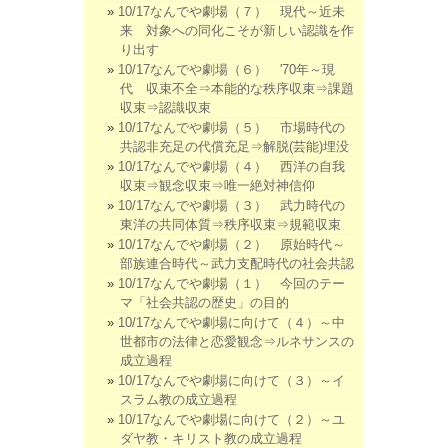
10/17なんでや劇場（７） 現代～近未
来 対象への同化こそが新しい認識を作
り出す
10/17なんでや劇場（６） '70年～現
代 収束不全⇒本能的な秩序収束⇒課題
収束⇒認識収束
10/17なんでや劇場（５） 市場時代の
共認非充足の代償充足⇒解脱(芸能)埋没
10/17なんでや劇場（４） 西洋の自我
収束⇒観念収束⇒唯一絶対神信仰
10/17なんでや劇場（３） 武力時代の
東洋の共同体質⇒秩序収束⇒規範収束
10/17なんでや劇場（２） 原始時代～
部族連合時代～武力支配時代の社会共認
10/17なんでや劇場（１） 今回のテー
マ「社会共認の歴史」の目的
10/17なんでや劇場に向けて（４）～中
世都市の法律と恋愛観念⇒ルネサンスの
成立過程
10/17なんでや劇場に向けて（３）～イ
スラム教の成立過程
10/17なんでや劇場に向けて（２）～ユ
ダヤ教・キリスト教の成立過程