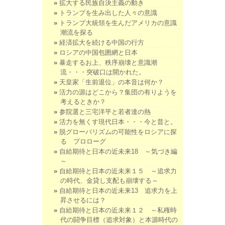
拡大する民族自決主義の動き
トランプを生み出した人々の意識
トランプ大統領を生んだアメリカの意識
潮流を探る
経済拡大を続ける中国の行方
ロシアの中国包囲網と日本
暴走するお上、秩序崩壊と意識潮
流・・・突破口は開かれた。
天皇家「生前退位」の本音は何か？
活力の源はどこから？集団の有りようを
考えるときか？
参院選と三宅洋平と若者達の熱
活力を無くす現代日本・・・今と昔と。
脱グローバリズムの可能性をロシアに探
る プロローグ
自給期待と日本の近未来18 ～気づき編
～
自給期待と日本の近未来１５ ～追求力
の時代、金貸し支配も崩壊する～
自給期待と日本の近未来13 追求力を上
昇させるには？
自給期待と日本の近未来１２ ～私権時
代の闘争目標（追求対象）と本源時代の