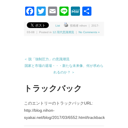
Facebook
Twitter
Email
Line
MeWe
共
有
List
投稿者 nihon ｜ 2017-
03-08 ｜ Posted in
12.現代意識潮流
｜
No Comments »
＜ 脱「強制圧力」の意識潮流
国家と市場の退場・・・新たな未来像、何が求めら
れるのか？ ＞
トラックバック
このエントリーのトラックバックURL:
http://blog.nihon-
syakai.net/blog/2017/03/6552.html/trackback