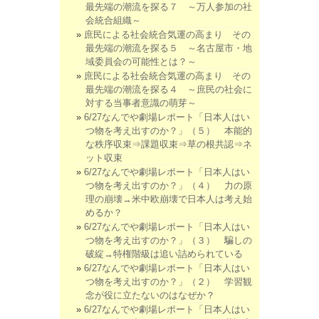
最先端の潮流を探る７ ～万人参加の社
会統合組織～
庶民による社会統合気運の高まり その
最先端の潮流を探る５ ～名古屋市・地
域委員会の可能性とは？～
庶民による社会統合気運の高まり その
最先端の潮流を探る４ ～庶民の社会に
対する当事者意識の萌芽～
6/27なんでや劇場レポート「日本人はい
つ物を考え出すのか？」（５） 本能的
な秩序収束⇒課題収束⇒草の根共認⇒ネ
ット収束
6/27なんでや劇場レポート「日本人はい
つ物を考え出すのか？」（４） 力の原
理の崩壊→米中欧崩壊で日本人は考え始
めるか？
6/27なんでや劇場レポート「日本人はい
つ物を考え出すのか？」（３） 騙しの
破綻→特権階級は追い詰められている
6/27なんでや劇場レポート「日本人はい
つ物を考え出すのか？」（２） 学習観
念が役に立たないのはなぜか？
6/27なんでや劇場レポート「日本人はい