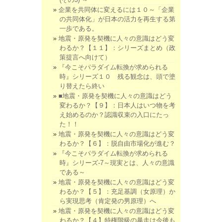
企業を共同体に変えるには１０～「企業
の共同体化」が日本の活力を再生する第
一歩である。
地震・原発を契機に人々の意識はどう変
わるか？【１１】：シリーズまとめ（政
策提言へ向けて）
『今こそパラダイム転換が求められる
時』シリーズ１０ 残る観念は、頭で塗
り替えたら終い
■地震・原発を契機に人々の意識はどう
変わるか？【９】：日本人はいつ物を考
え始めるのか？認識収束の入口にたっ
た！！
地震・原発を契機に人々の意識はどう変
わるか？【６】：脱自由市場化が進む？
『今こそパラダイム転換が求められる
時』シリーズ-7～現実とは、人々の意識
である～
地震・原発を契機に人々の意識はどう変
わるか？【５】：充足基調（女原理）か
ら実現思考（肯定発の男原理）へ
地震・原発を契機に人々の意識はどう変
わるか？【４】特権階級の暴走は今後も