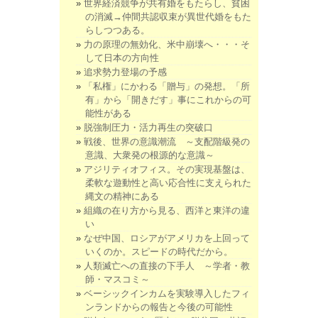
世界経済競争が共有婚をもたらし、貧困
の消滅→仲間共認収束が異世代婚をもた
らしつつある。
力の原理の無効化、米中崩壊へ・・・そ
して日本の方向性
追求勢力登場の予感
「私権」にかわる「贈与」の発想。「所
有」から「開きだす」事にこれからの可
能性がある
脱強制圧力・活力再生の突破口
戦後、世界の意識潮流 ～支配階級発の
意識、大衆発の根源的な意識～
アジリティオフィス。その実現基盤は、
柔軟な遊動性と高い応合性に支えられた
縄文の精神にある
組織の在り方から見る、西洋と東洋の違
い
なぜ中国、ロシアがアメリカを上回って
いくのか。スピードの時代だから。
人類滅亡への直接の下手人 ～学者・教
師・マスコミ～
ベーシックインカムを実験導入したフィ
ンランドからの報告と今後の可能性