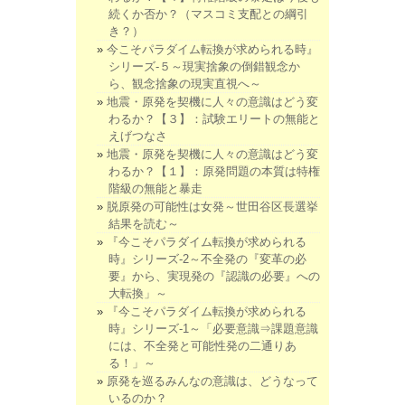
続くか否か？（マスコミ支配との綱引
き？）
今こそパラダイム転換が求められる時』
シリーズ-５～現実捨象の倒錯観念か
ら、観念捨象の現実直視へ～
地震・原発を契機に人々の意識はどう変
わるか？【３】：試験エリートの無能と
えげつなさ
地震・原発を契機に人々の意識はどう変
わるか？【１】：原発問題の本質は特権
階級の無能と暴走
脱原発の可能性は女発～世田谷区長選挙
結果を読む～
『今こそパラダイム転換が求められる
時』シリーズ-2～不全発の『変革の必
要』から、実現発の『認識の必要』への
大転換」～
『今こそパラダイム転換が求められる
時』シリーズ-1～「必要意識⇒課題意識
には、不全発と可能性発の二通りあ
る！」～
原発を巡るみんなの意識は、どうなって
いるのか？