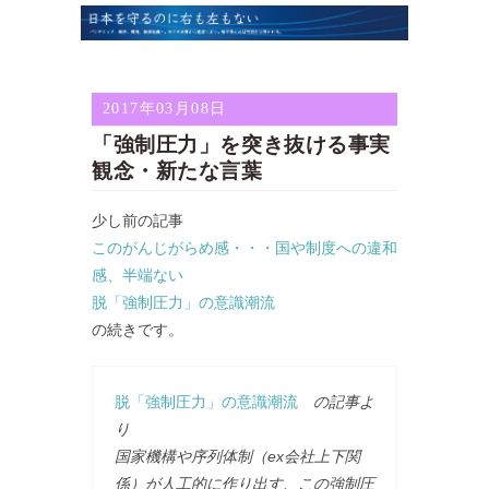
2017年03月08日
「強制圧力」を突き抜ける事実
観念・新たな言葉
少し前の記事
このがんじがらめ感・・・国や制度への違和
感、半端ない
脱「強制圧力」の意識潮流
の続きです。
脱「強制圧力」の意識潮流
の記事よ
り
国家機構や序列体制（ex会社上下関
係）が人工的に作り出す、この強制圧