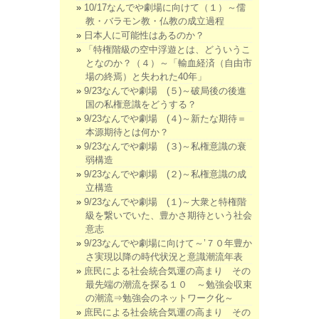
10/17なんでや劇場に向けて（１）～儒
教・バラモン教・仏教の成立過程
日本人に可能性はあるのか？
「特権階級の空中浮遊とは、どういうこ
となのか？（４）～「輸血経済（自由市
場の終焉）と失われた40年」
9/23なんでや劇場 (５)～破局後の後進
国の私権意識をどうする？
9/23なんでや劇場 (４)～新たな期待＝
本源期待とは何か？
9/23なんでや劇場 (３)～私権意識の衰
弱構造
9/23なんでや劇場 (２)～私権意識の成
立構造
9/23なんでや劇場 (１)～大衆と特権階
級を繋いでいた、豊かさ期待という社会
意志
9/23なんでや劇場に向けて～’７０年豊か
さ実現以降の時代状況と意識潮流年表
庶民による社会統合気運の高まり その
最先端の潮流を探る１０ ～勉強会収束
の潮流⇒勉強会のネットワーク化～
庶民による社会統合気運の高まり その