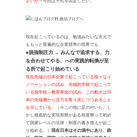
よいか？
今回はそれを固定したい。
現在起こっているのは、勉強みたいな次元で
ももっと普遍的な企業競争の世界でも
●脱強制圧力 → みんなで追求する、力
を合わせてやる、への実践的転換が至
る所で起こり始めている
現在先端の日本企業で起こっている様々なイ
ノベーションの試み、先端的学校で起こって
いる脱学校→教育革命の試み。この動きは日
本の先端層から活力を取り戻しつつあること
を示している。
（※この地に足の付いた、し
かし根底的な実現形態がある程度整って初め
て国家レベルの法律・制度の書き換えが起こ
り始める。）
現在日本はその渦中にあり、政