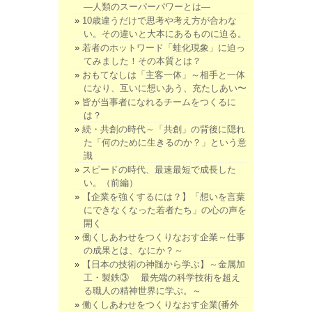
―人類のスーパーパワーとは―
10歳違うだけで思考や考え方が合わな
い。その違いと大本にあるものに迫る。
若者のホットワード「蛙化現象」に迫っ
てみました！その本質とは？
おもてなしは「主客一体」～相手と一体
になり、互いに想いあう、充たしあい〜
皆が当事者になれるチームをつくるに
は？
続・共創の時代～「共創」の背後に隠れ
た「何のために生きるのか？」という意
識
スピードの時代、最速最短で成長した
い。（前編）
【企業を強くするには？】「想いを言葉
にできなくなった若者たち」の心の声を
開く
働くしあわせをつくりなおす企業～仕事
の成果とは、なにか？～
【日本の技術の神髄から学ぶ】～金属加
工・製鉄③ 最先端の科学技術を超え
る職人の精神世界に学ぶ。～
働くしあわせをつくりなおす企業(番外