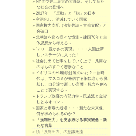
NYダウ史上最大の大暴落、そして新た
な社会の登場へ
2017年 「反動」と「脱」の日本
空洞化し、消滅していく国家
国家権力支配（法制共認＋官僚支配）と
突破口
北朝鮮を巡る様々な憶測～建国70年と主
体思想から考える～
’７０「豊かさの実現」・・・人類は新
しいステージに入った！
社会に出て仕事をしていく上で、凡庸な
のはものすごく悲惨なこと
イギリスのEU離脱は遠のいた？～新時
代は、マスコミが発信する旧観念から脱
却し、自分達で新しい言葉・観念を創る
ことで実現する～
トランプ政権の内部力学～民族派と金貸
しとネオコン～
国家と市場の退場・・・新たな未来像、
何が求められるのか？
「強制圧力」を突き抜ける事実観念・新
たな言葉
脱「強制圧力」の意識潮流