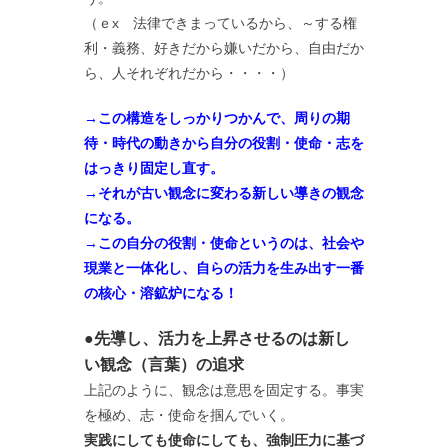
（ｅx 法律できまっているから、～する権
利・義務、好きだから嫌いだから、自由だか
ら、人それぞれだから・・・・）
→この構造をしっかりつかんで、周りの期
待・時代の動きから自分の役割・使命・志を
はっきり固定し直す。
→それが古い観念に変わる新しい導きの観念
になる。
→この自分の役割・使命というのは、社会や
現業と一体化し、
自らの活力を生み出す一番
の核心・溶鉱炉になる！
●先導し、活力を上昇させるのは新し
い観念（言葉）の追求
上記のように、観念は意思を固定する。事実
を極め、志・使命を掴んでいく。
実践にしても使命にしても、強制圧力に基づ