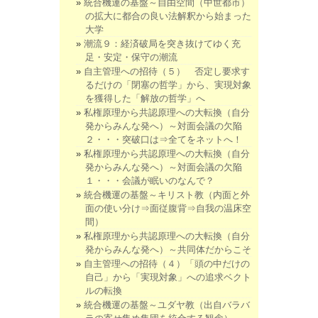
統合機運の基盤～自由空間（中世都市）
の拡大に都合の良い法解釈から始まった
大学
潮流９：経済破局を突き抜けてゆく充
足・安定・保守の潮流
自主管理への招待（５） 否定し要求す
るだけの「閉塞の哲学」から、実現対象
を獲得した「解放の哲学」へ
私権原理から共認原理への大転換（自分
発からみんな発へ）～対面会議の欠陥
２・・・突破口は⇒全てをネットへ！
私権原理から共認原理への大転換（自分
発からみんな発へ）～対面会議の欠陥
１・・・会議が眠いのなんで？
統合機運の基盤～キリスト教（内面と外
面の使い分け⇒面従腹背⇒自我の温床空
間）
私権原理から共認原理への大転換（自分
発からみんな発へ）～共同体だからこそ
自主管理への招待（４）「頭の中だけの
自己」から「実現対象」への追求ベクト
ルの転換
統合機運の基盤～ユダヤ教（出自バラバ