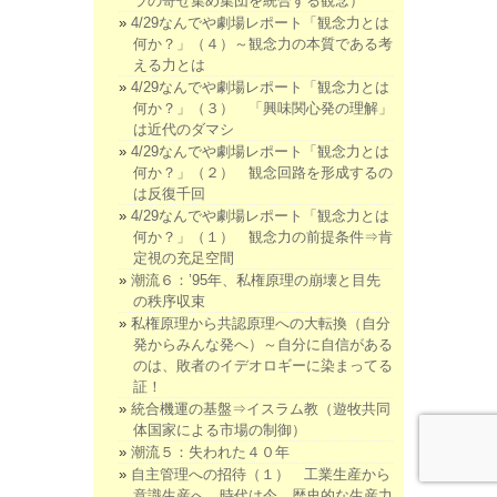
ラの寄せ集め集団を統合する観念）
4/29なんでや劇場レポート「観念力とは
何か？」（４）～観念力の本質である考
える力とは
4/29なんでや劇場レポート「観念力とは
何か？」（３） 「興味関心発の理解」
は近代のダマシ
4/29なんでや劇場レポート「観念力とは
何か？」（２） 観念回路を形成するの
は反復千回
4/29なんでや劇場レポート「観念力とは
何か？」（１） 観念力の前提条件⇒肯
定視の充足空間
潮流６：’95年、私権原理の崩壊と目先
の秩序収束
私権原理から共認原理への大転換（自分
発からみんな発へ）～自分に自信がある
のは、敗者のイデオロギーに染まってる
証！
統合機運の基盤⇒イスラム教（遊牧共同
体国家による市場の制御）
潮流５：失われた４０年
自主管理への招待（１） 工業生産から
意識生産へ。時代は今、歴史的な生産力