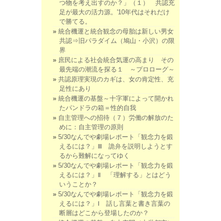
つ物を考え出すのか？」（１） 共認充
足が最大の活力源。'10年代はそれだけ
で勝てる。
統合機運と統合観念の母胎は新しい男女
共認⇒旧パラダイム（鳩山・小沢）の限
界
庶民による社会統合気運の高まり その
最先端の潮流を探る１ ～プロローグ～
共認原理実現のカギは、女の肯定性、充
足性にあり
統合機運の基盤～十字軍によって開かれ
たパンドラの箱＝性的自我
自主管理への招待（７）労働の解放のた
めに：自主管理の原則
5/30なんでや劇場レポート「観念力を鍛
えるには？」Ⅲ 詭弁を説明しようとす
るから難解になってゆく
5/30なんでや劇場レポート「観念力を鍛
えるには？」Ⅱ 「理解する」とはどう
いうことか？
5/30なんでや劇場レポート「観念力を鍛
えるには？」Ⅰ 話し言葉と書き言葉の
断層はどこから登場したのか？