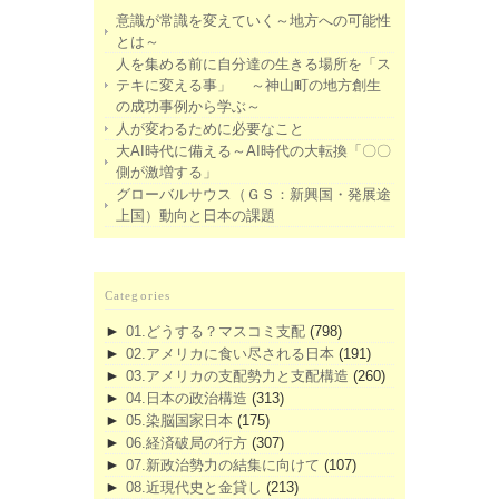
意識が常識を変えていく～地方への可能性
とは～
人を集める前に自分達の生きる場所を「ス
テキに変える事」 ～神山町の地方創生
の成功事例から学ぶ～
人が変わるために必要なこと
大AI時代に備える～AI時代の大転換「〇〇
側が激増する」
グローバルサウス（ＧＳ：新興国・発展途
上国）動向と日本の課題
Categories
►
01.どうする？マスコミ支配
(798)
►
02.アメリカに食い尽される日本
(191)
►
03.アメリカの支配勢力と支配構造
(260)
►
04.日本の政治構造
(313)
►
05.染脳国家日本
(175)
►
06.経済破局の行方
(307)
►
07.新政治勢力の結集に向けて
(107)
►
08.近現代史と金貸し
(213)