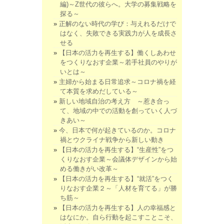
編)～Z世代の彼らへ。大学の募集戦略を
探る～
正解のない時代の学び：与えれるだけで
はなく、失敗できる実践力が人を成長さ
せる
【日本の活力を再生する】働くしあわせ
をつくりなおす企業～若手社員のやりが
いとは～
主婦から始まる日常追求～コロナ禍を経
て本質を求めだしている～
新しい地域自治の考え方 ～惹き合っ
て、地域の中での活動を創っていく人づ
きあい～
今、日本で何が起きているのか。コロナ
禍とウクライナ戦争から新しい動き
【日本の活力を再生する】“生産性”をつ
くりなおす企業～会議体デザインから始
める働きがい改革～
【日本の活力を再生する】“就活”をつく
りなおす企業２～「人材を育てる」が勝
ち筋～
【日本の活力を再生する】人の幸福感と
はなにか。自ら行動を起こすことこそ、