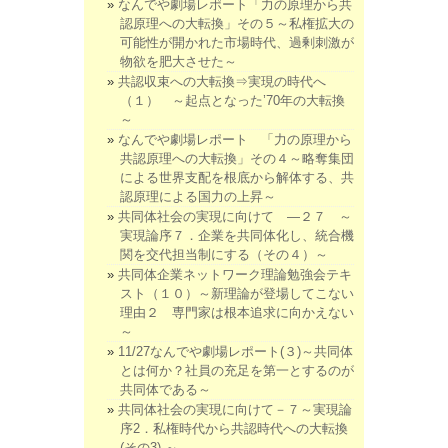
なんでや劇場レポート「力の原理から共
認原理への大転換」その５～私権拡大の
可能性が開かれた市場時代、過剰刺激が
物欲を肥大させた～
共認収束への大転換⇒実現の時代へ
（１） ～起点となった’70年の大転換
～
なんでや劇場レポート 「力の原理から
共認原理への大転換」その４～略奪集団
による世界支配を根底から解体する、共
認原理による国力の上昇～
共同体社会の実現に向けて ―２７ ～
実現論序７．企業を共同体化し、統合機
関を交代担当制にする（その４）～
共同体企業ネットワーク理論勉強会テキ
スト（１０）～新理論が登場してこない
理由２ 専門家は根本追求に向かえない
～
11/27なんでや劇場レポート(３)～共同体
とは何か？社員の充足を第一とするのが
共同体である～
共同体社会の実現に向けて－７～実現論
序2．私権時代から共認時代への大転換
(その3) ～