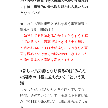
治・官僚・国家（その末端の学校や役所含め
て）は、構造的に最も取り残され古臭いもの
となっている。
★これらの実現形態とそれを導く事実認識・
観念の役割・関係は？
「勉強してる意味あるんか？」とうすうす感
じているのと、言葉ではっきり「全く無駄」
と言われるのとでは全然違う。はっきりと事
実を極めていけばその観念がはっきりとした
転換の意志へと意識を変えてくれる。
●新しい活力源となり得るのは“みんな
の期待 ⇒【役に立ちたい】”という意
識
しかしただ、ぼんやりとそう想っていても、
時間が過ぎていくだけで、表層にある古い観
念（強制圧力発の観念）に絡め取られてしま
う。