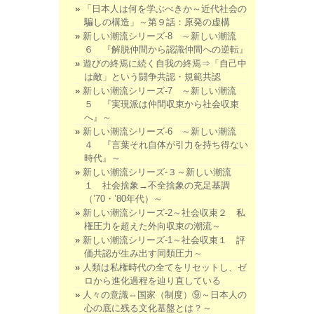
「日本人は何を学ぶべきか～近代社会の
騙しの構造」～第９話：原発の虚構
新しい潮流シリーズ-8 ～新しい潮流
６ 『解脱仲間から認識仲間への逆転』
遊びの終焉に続く自我の終焉⇒「自己中
は敵」という闘争共認・規範共認
新しい潮流シリーズ-7 ～新しい潮流
５ 『実現派は仲間収束から社会収束
へ』～
新しい潮流シリーズ-6 ～新しい潮流
４ 『言葉それ自体が引力を持ち得ない
時代』～
新しい潮流シリーズ-３～新しい潮流
１ 社会捨象→不全捨象の充足基調
（’70・’80年代）～
新しい潮流シリーズ-2～社会収束２ 私
権圧力を超えた外向収束の潮流～
新しい潮流シリーズ-1～社会収束１ 評
価共認が生み出す同類圧力～
人類は私権時代の全てをリセットし、ゼ
ロから進化過程を辿り直している
人々の意識⇔国家（制度）⑨～日本人の
心の底に残る文化基盤とは？～