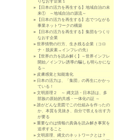
りなおす企業１
【日本の活力を再生する】地域自治の未
来① ～地域自治の源流～
【日本の活力を再生する】志でつながる
事業ネットワークの構築
【日本の活力を再生する】集団をつくり
なおす企業
世界情勢の行方、生き残る企業（コロ
ナ・脱炭素→インフレの先）
【世界の力を読み解く】～世界インフレ
開始／インフレ誘導の騙しも明らかにな
る～
皮膚感覚と知能進化
日本の活力は、「集団」の再生にかかっ
ている！
文明原理２ ～ 縄文語・日本語は、多
部族の原始的共感・一体化の証 ～
誰がどんな意図でこの仕組みを作ったの
か、本質を見抜き、自分で答えを出す力
が要る
重要なのは情報の真偽を読み解き事実を
追求すること
文明原理、縄文のネットワークとは？