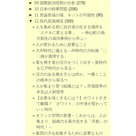
►
09.国際政治情勢の分析
(279)
►
10.日本の時事問題
(206)
►
11.世論形成の場、ネットの可能性
(95)
▼
12.現代意識潮流
(300)
人を集める前に自分達の生きる場所を
「ステキに変える事」 ～神山町の地
方創生の成功事例から学ぶ～
人が変わるために必要なこと
大AI時代に備える～AI時代の大転換「〇
〇側が激増する」
業を興す者が活力をつくり出す～新時代
を江戸時代から見る～
活力のある働き方とは何か。〜働くこと
の根本から探る〜
人が集まり育つ組織とは？→市場競争の
本丸は人材競争
【企業を強くするには？】ホワイトすぎ
て離職？「ホワイト」の中身が変わって
いく時代
オフィス空間の変遷～これからは、人が
集まり、組織力を最大化する「共創」の
時代！～
集団の力を結集するために必要なもの