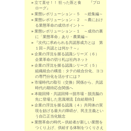
立て直せ！！ 狂った医と食 『プロ
ローグ』
業態レボリューション－５ ～総集編～
業態レボリューション－２ ～農におけ
る業態革命の成功ポイント～
業態レボリューション－１ ～成功の裏
に「業態革命」あり・農業編～
『次代に求められる共認形成力とは 第
１回～共認とは何か？～』
企業の浮沈を握る認識シリーズ（６）
企業革命の切り札は社内ネット
企業の浮沈を握る認識シリーズ（５）
組織統合の構造：タテの統合分化、ヨコ
の専門分化を活かすには？
市場時代の取引（交換）関係から、共認
時代の期待応合関係へ
本能回帰・共認回帰⇒脱市場・脱洗脳の
先に登場した意識潮流【自給期待】
企業の浮沈を握る認識（４）共同体の実
現を妨げる最大の障碍が、民主主義とい
う自己正当化観念
業態革命の時代～供給者が新しい業態を
つくり上げ、供給する体制をつくりさえ