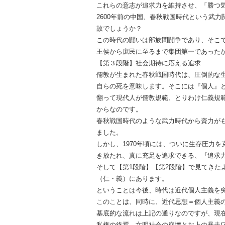
これらの意志が追求力を維持させ、「勝つ
2600年前の中国、春秋戦国時代という武
故でしょうか？
この時代の闘いは部族間闘争であり、そこ
王侯から庶民に至るまで集団第一であった
【第３段階】社会期待に応える追求
儒教が生まれた春秋戦国時代は、圧倒的な
自らの死を意味します。そこには『個人』
翻って現代人が儒教規範、とりわけ仁義規
からなのです。
春秋戦国時代のような武力時代から資力が
ました。
しかし、1970年頃には、ついに生存圧力
き放たれ、真に充足を追求できる、『追求
そして【第1段階】【第2段階】で見てきた
（仁・義）にあります。
ということは今後、時代は近代個人主義を
このことは、同時に、近代思想＝個人主義
基底的な流れは上記の通りなのですが、現
私権の終焉→文明社会の崩壊とお上の暴走(