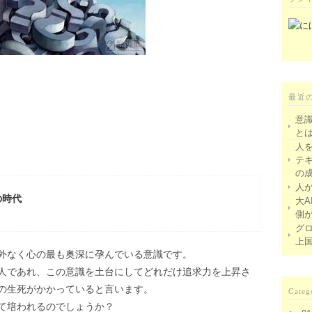
最近
意
と
人
テ
の
人
の時代
大A
側
グ
上
外なく心の最も奥深に孕んでいる意識です。
人であれ、この意識を土台にしてどれだけ追求力を上昇さ
の生死がかかっていると言います。
Categ
て培われるのでしょうか？