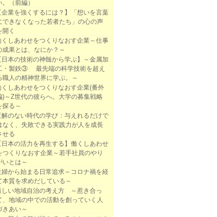
い。（前編）
【企業を強くするには？】「想いを言葉
にできなくなった若者たち」の心の声
を開く
働くしあわせをつくりなおす企業～仕事
の成果とは、なにか？～
【日本の技術の神髄から学ぶ】～金属加
工・製鉄③ 最先端の科学技術を超え
る職人の精神世界に学ぶ。～
働くしあわせをつくりなおす企業(番外
編)～Z世代の彼らへ。大学の募集戦略
を探る～
正解のない時代の学び：与えれるだけで
はなく、失敗できる実践力が人を成長
させる
【日本の活力を再生する】働くしあわせ
をつくりなおす企業～若手社員のやり
がいとは～
主婦から始まる日常追求～コロナ禍を経
て本質を求めだしている～
新しい地域自治の考え方 ～惹き合っ
て、地域の中での活動を創っていく人
づきあい～