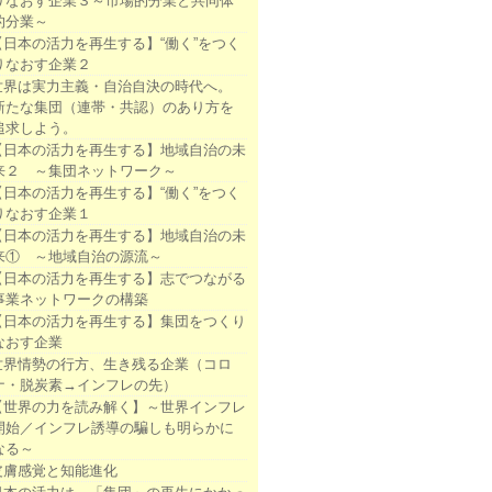
りなおす企業３～市場的分業と共同体
的分業～
【日本の活力を再生する】“働く”をつく
りなおす企業２
世界は実力主義・自治自決の時代へ。
新たな集団（連帯・共認）のあり方を
追求しよう。
【日本の活力を再生する】地域自治の未
来２ ～集団ネットワーク～
【日本の活力を再生する】“働く”をつく
りなおす企業１
【日本の活力を再生する】地域自治の未
来① ～地域自治の源流～
【日本の活力を再生する】志でつながる
事業ネットワークの構築
【日本の活力を再生する】集団をつくり
なおす企業
世界情勢の行方、生き残る企業（コロ
ナ・脱炭素→インフレの先）
【世界の力を読み解く】～世界インフレ
開始／インフレ誘導の騙しも明らかに
なる～
皮膚感覚と知能進化