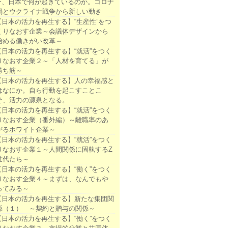
今、日本で何が起きているのか。コロナ
禍とウクライナ戦争から新しい動き
【日本の活力を再生する】“生産性”をつ
くりなおす企業～会議体デザインから
始める働きがい改革～
【日本の活力を再生する】“就活”をつく
りなおす企業２～「人材を育てる」が
勝ち筋～
【日本の活力を再生する】人の幸福感と
はなにか。自ら行動を起こすことこ
そ、活力の源泉となる。
【日本の活力を再生する】“就活”をつく
りなおす企業（番外編）～離職率のあ
がるホワイト企業～
【日本の活力を再生する】“就活”をつく
りなおす企業１～人間関係に固執するZ
世代たち～
【日本の活力を再生する】“働く”をつく
りなおす企業４～まずは、なんでもや
ってみる～
【日本の活力を再生する】新たな集団関
係（１） ～契約と贈与の関係～
【日本の活力を再生する】“働く”をつく