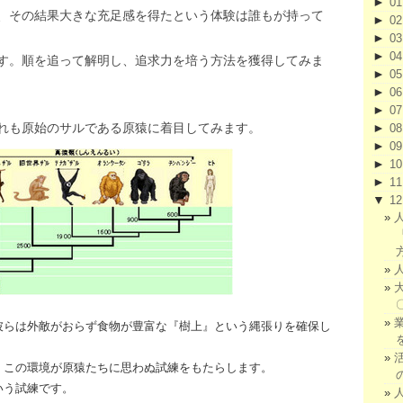
►
0
、その結果大きな充足感を得たという体験は誰もが持って
►
0
►
0
►
0
す。順を追って解明し、追求力を培う方法を獲得してみま
►
0
►
0
►
0
れも原始のサルである原猿に着目してみます。
►
0
►
0
►
1
►
1
▼
1
彼らは外敵がおらず食物が豊富な『樹上』という縄張りを確保し
、この環境が原猿たちに思わぬ試練をもたらします。
いう試練です。