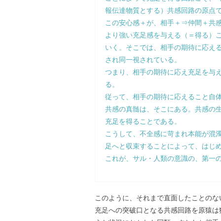
報伝達物質とする）共感回路の原点
この安心感＋が、相手＋⇒仲間＋共
より強い充足感を与える（＝得る）
いく。そこでは、相手の期待に応え
され同一視されている。
つまり、相手の期待に応え充足を与
る。
従って、相手の期待に応えること自
共感の真髄は、そこにある。共感の
充足を得ることである。
こうして、不全感に苛まれ本能が混
足へと収束することによって、はじ
これが、サル・人類の意識の、第一
このように、それまで直面したことのな
充足への突破口となる共感回路を原猿は