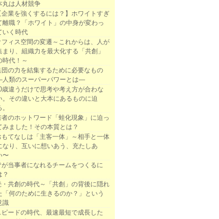
本丸は人材競争
【企業を強くするには？】ホワイトすぎ
て離職？「ホワイト」の中身が変わっ
ていく時代
オフィス空間の変遷～これからは、人が
集まり、組織力を最大化する「共創」
の時代！～
集団の力を結集するために必要なもの
―人類のスーパーパワーとは―
10歳違うだけで思考や考え方が合わな
い。その違いと大本にあるものに迫
る。
若者のホットワード「蛙化現象」に迫っ
てみました！その本質とは？
おもてなしは「主客一体」～相手と一体
になり、互いに想いあう、充たしあ
い〜
皆が当事者になれるチームをつくるに
は？
続・共創の時代～「共創」の背後に隠れ
た「何のために生きるのか？」という
意識
スピードの時代、最速最短で成長した