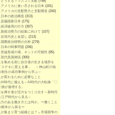
1.どうする？マスコミ支配
(798)
2.アメリカに食い尽される日本
(191)
3.アメリカの支配勢力と支配構造
(260)
4.日本の政治構造
(313)
5.染脳国家日本
(175)
6.経済破局の行方
(307)
7.新政治勢力の結集に向けて
(107)
8.近現代史と金貸し
(213)
9.国際政治情勢の分析
(279)
0.日本の時事問題
(206)
1.世論形成の場、ネットの可能性
(95)
2.現代意識潮流
(300)
人を集める前に自分達の生きる場所を
「ステキに変える事」 ～神山町の地
方創生の成功事例から学ぶ～
人が変わるために必要なこと
大AI時代に備える～AI時代の大転換「〇
〇側が激増する」
業を興す者が活力をつくり出す～新時代
を江戸時代から見る～
活力のある働き方とは何か。〜働くこと
の根本から探る〜
人が集まり育つ組織とは？→市場競争の