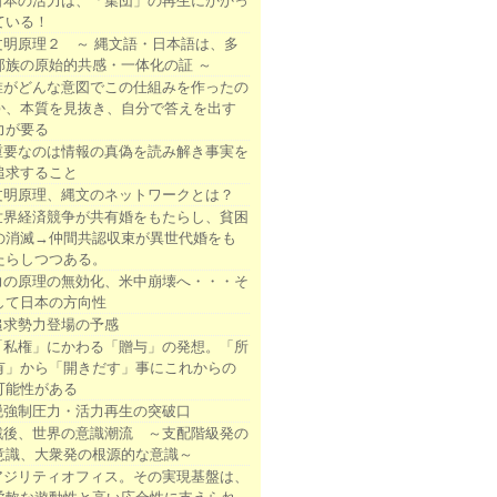
日本の活力は、「集団」の再生にかかっ
ている！
文明原理２ ～ 縄文語・日本語は、多
部族の原始的共感・一体化の証 ～
誰がどんな意図でこの仕組みを作ったの
か、本質を見抜き、自分で答えを出す
力が要る
重要なのは情報の真偽を読み解き事実を
追求すること
文明原理、縄文のネットワークとは？
世界経済競争が共有婚をもたらし、貧困
の消滅→仲間共認収束が異世代婚をも
たらしつつある。
力の原理の無効化、米中崩壊へ・・・そ
して日本の方向性
追求勢力登場の予感
「私権」にかわる「贈与」の発想。「所
有」から「開きだす」事にこれからの
可能性がある
脱強制圧力・活力再生の突破口
戦後、世界の意識潮流 ～支配階級発の
意識、大衆発の根源的な意識～
アジリティオフィス。その実現基盤は、