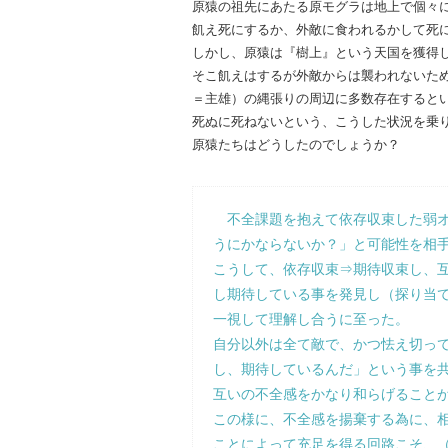
原猿の祖先にあたる原モグラは地上で個々
飢え死にするか、外敵に食われるかして死
しかし、原猿は『樹上』という天国を獲得
そこ飢えはするが外敵からは襲われないた
＝主雄）の縄張りの周辺に多数存在すると
死ぬに死ねないという、こうした状況を乗
原猿たちはどうしたのでしょうか？
不全課題を抱えて依存収束した弱
うにかならないか？」と可能性を相
こうして、依存収束⇒期待収束し、
し期待している事を発見し（探り当
一視して理解し合うに至った。
自分以外は全て敵で、かつ怯え切っ
し、期待しているんだ」という事を
互いの不全感をかなり和らげること
この様に、不全感を揚棄する為に、
ことによって充足を得る回路こそ、（