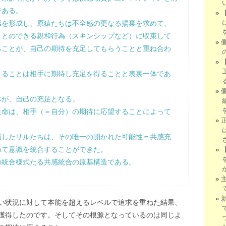
である。
感を形成し、原猿たちは不全感の更なる揚棄を求めて、
ことのできる親和行為（スキンシップなど）に収束して
ることが、自己の期待を充足してもらうことと重ね合わ
えることは相手に期待し充足を得ることと表裏一体であ
体が、自己の充足となる。
生命は、相手（＝自分）の期待に応望することによって
濁したサルたちは、その唯一の開かれた可能性＝共感充
めて意識を統合することができた。
の統合様式たる共感統合の原基構造である。
い状況に対して本能を超えるレベルで追求を重ねた結果、
獲得したのです。そしてその根源となっているのは同じよ