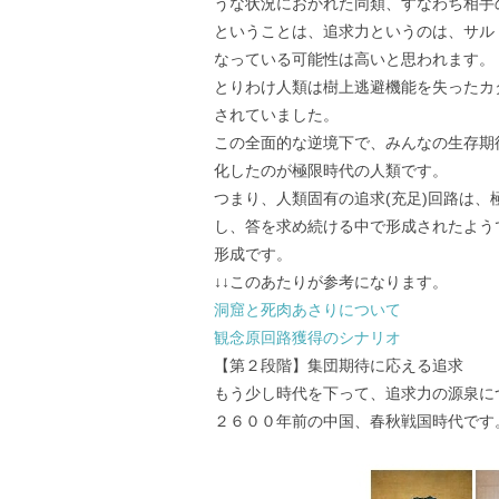
うな状況におかれた同類、すなわち相手
ということは、追求力というのは、サル
なっている可能性は高いと思われます。
とりわけ人類は樹上逃避機能を失ったカ
されていました。
この全面的な逆境下で、みんなの生存期
化したのが極限時代の人類です。
つまり、人類固有の追求(充足)回路は
し、答を求め続ける中で形成されたよう
形成です。
↓↓このあたりが参考になります。
洞窟と死肉あさりについて
観念原回路獲得のシナリオ
【第２段階】集団期待に応える追求
もう少し時代を下って、追求力の源泉に
２６００年前の中国、春秋戦国時代です