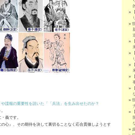
」や諜報の重要性を説いた「「兵法」を生み出せたのか？
う。
仁・義です。
仁の心』、その期待を決して裏切ることなく応合貫徹しようとす