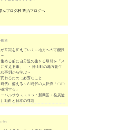
の投稿
識が常識を変えていく～地方への可能性
は～
を集める前に自分達の生きる場所を「ス
キに変える事」 ～神山町の地方創生
成功事例から学ぶ～
が変わるために必要なこと
I時代に備える～AI時代の大転換「〇〇
が激増する」
ローバルサウス（ＧＳ：新興国・発展途
国）動向と日本の課題
ories