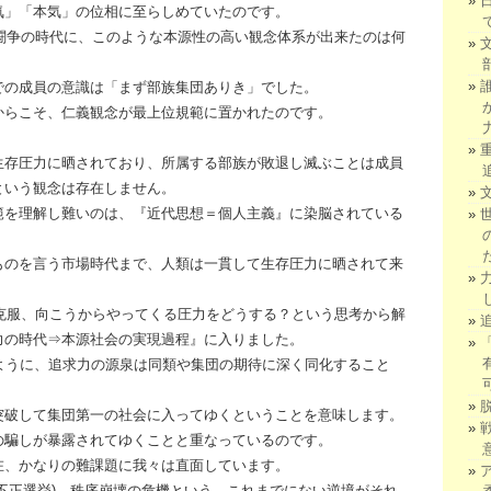
気」「本気」の位相に至らしめていたのです。
力闘争の時代に、このような本源性の高い観念体系が出来たのは何
での成員の意識は「まず部族集団ありき」でした。
からこそ、仁義観念が最上位規範に置かれたのです。
生存圧力に晒されており、所属する部族が敗退し滅ぶことは成員
という観念は存在しません。
範を理解し難いのは、『近代思想＝個人主義』に染脳されている
ものを言う市場時代まで、人類は一貫して生存圧力に晒されて来
を克服、向こうからやってくる圧力をどうする？という思考から解
力の時代⇒本源社会の実現過程』に入りました。
ように、追求力の源泉は同類や集団の期待に深く同化すること
突破して集団第一の社会に入ってゆくということを意味します。
の騙しが暴露されてゆくことと重なっているのです。
在、かなりの難課題に我々は直面しています。
不正選挙)→秩序崩壊の危機という、これまでにない逆境がそれ