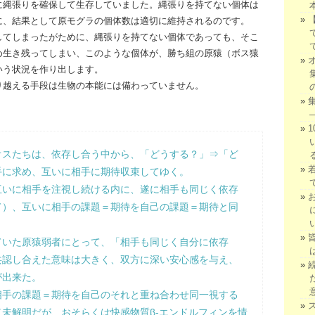
に縄張りを確保して生存していました。縄張りを持てない個体は
に、結果として原モグラの個体数は適切に維持されるのです。
してしまったがために、縄張りを持てない個体であっても、そこ
め生き残ってしまい、このような個体が、勝ち組の原猿（ボス猿
いう状況を作り出します。
り越える手段は生物の本能には備わっていません。
オスたちは、依存し合う中から、「どうする？」⇒「ど
手に求め、互いに相手に期待収束してゆく。
互いに相手を注視し続ける内に、遂に相手も同じく依存
て）、互いに相手の課題＝期待を自己の課題＝期待と同
ていた原猿弱者にとって、「相手も同じく自分に依存
共認し合えた意味は大きく、双方に深い安心感を与え、
が出来た。
相手の課題＝期待を自己のそれと重ね合わせ同一視する
未解明だが、おそらくは快感物質β-エンドルフィンを情