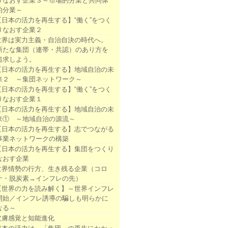
りなおす企業３～市場的分業と共同体
的分業～
【日本の活力を再生する】“働く”をつく
りなおす企業２
世界は実力主義・自治自決の時代へ。
新たな集団（連帯・共認）のあり方を
追求しよう。
【日本の活力を再生する】地域自治の未
来２ ～集団ネットワーク～
【日本の活力を再生する】“働く”をつく
りなおす企業１
【日本の活力を再生する】地域自治の未
来① ～地域自治の源流～
【日本の活力を再生する】志でつながる
事業ネットワークの構築
【日本の活力を再生する】集団をつくり
なおす企業
世界情勢の行方、生き残る企業（コロ
ナ・脱炭素→インフレの先）
【世界の力を読み解く】～世界インフレ
開始／インフレ誘導の騙しも明らかに
なる～
皮膚感覚と知能進化