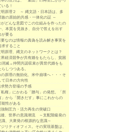
日本の活力は、「集団」の再生にかかっ
ている！
文明原理２ ～ 縄文語・日本語は、多
部族の原始的共感・一体化の証 ～
誰がどんな意図でこの仕組みを作ったの
か、本質を見抜き、自分で答えを出す
力が要る
重要なのは情報の真偽を読み解き事実を
追求すること
文明原理、縄文のネットワークとは？
世界経済競争が共有婚をもたらし、貧困
の消滅→仲間共認収束が異世代婚をも
たらしつつある。
力の原理の無効化、米中崩壊へ・・・そ
して日本の方向性
追求勢力登場の予感
「私権」にかわる「贈与」の発想。「所
有」から「開きだす」事にこれからの
可能性がある
脱強制圧力・活力再生の突破口
戦後、世界の意識潮流 ～支配階級発の
意識、大衆発の根源的な意識～
アジリティオフィス。その実現基盤は、