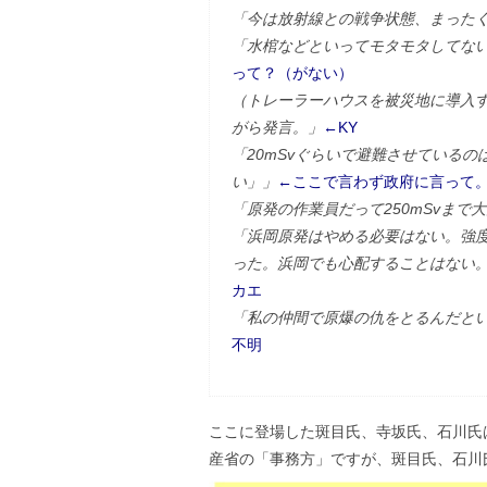
「今は放射線との戦争状態、まった
「水棺などといってモタモタしてな
って？（がない）
（トレーラーハウスを被災地に導入
がら発言。」
←KY
「20mSvぐらいで避難させているの
い」」
←ここで言わず政府に言って
「原発の作業員だって250mSvまで
「浜岡原発はやめる必要はない。強
った。浜岡でも心配することはない
カエ
「私の仲間で原爆の仇をとるんだと
不明
ここに登場した斑目氏、寺坂氏、石川氏
産省の「事務方」ですが、斑目氏、石川