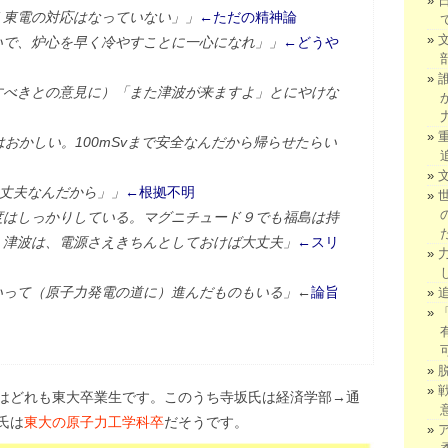
く東電の対応はなっていない」」
←ただの精神論
いで、炉心を早く冷やすことに一心になれ」」
←どうや
すべきとの意見に）「また津波が来ますよ」とにやけな
はおかしい。100mSvまで安全なんだから帰らせたらい
。
大丈夫なんだから」」
←根拠不明
度はしっかりしている。マグニチュード９でも福島は持
。津波は、電源さえきちんとしておけば大丈夫」
←スリ
いって（原子力発電の道に）進んだものもいる」←
論旨
はどれも東大卒業生です。このうち寺坂氏は経済学部→通
氏は
東大の原子力工学科卒
だそうです。