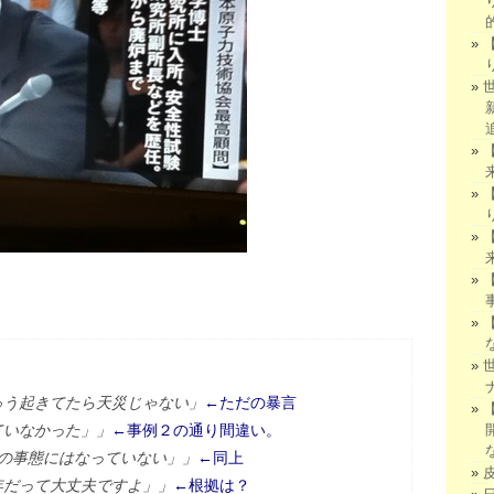
ゅう起きてたら天災じゃない」
←ただの暴言
ていなかった」」
←事例２の通り間違い。
の事態にはなっていない」」
←同上
0年だって大丈夫ですよ」」
←根拠は？