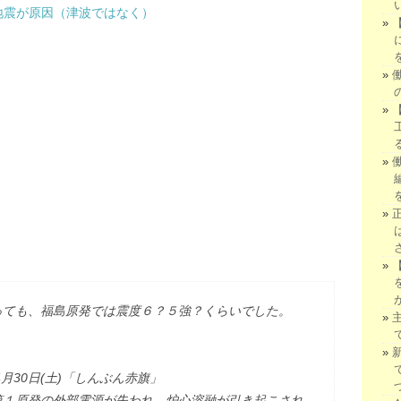
地震が原因（津波ではなく）
っても、福島原発では震度６？５強？くらいでした。
月30日(土)「しんぶん赤旗」
第１原発の外部電源が失われ、炉心溶融が引き起こされ