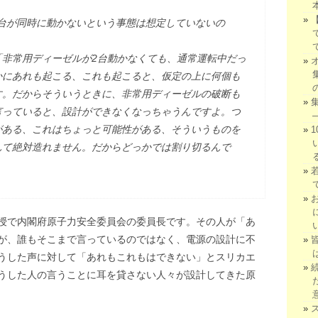
台が同時に動かないという事態は想定していないの
非常用ディーゼルが2台動かなくても、通常運転中だっ
かにあれも起こる、これも起こると、仮定の上に何個も
す。だからそういうときに、非常用ディーゼルの破断も
言っていると、設計ができなくなっちゃうんですよ。つ
がある、これはちょっと可能性がある、そういうものを
んて絶対造れません。だからどっかでは割り切るんで
授で内閣府原子力安全委員会の委員長です。その人が「あ
が、誰もそこまで言っているのではなく、電源の設計に不
うした声に対して「あれもこれもはできない」とスリカエ
うした人の言うことに耳を貸さない人々が設計してきた原