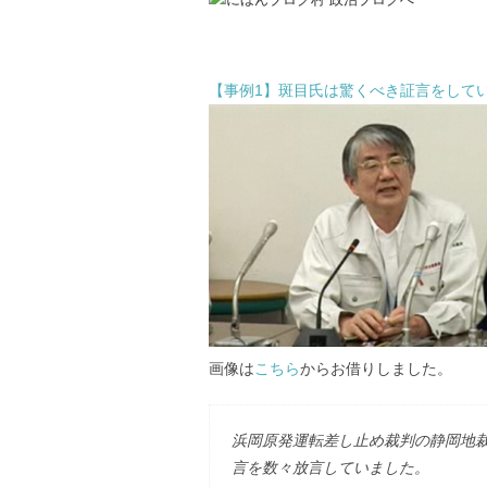
【事例1】斑目氏は驚くべき証言をして
画像は
こちら
からお借りしました。
浜岡原発運転差し止め裁判の静岡地裁
言を数々放言していました。