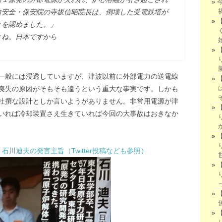
力安全・保安院の寺坂信昭院長は、倒壊した受電鉄塔が
とを認めました。」
よね。日本ですから
一般には浸透していますが、津波以前に外部電力の送電線
喪失の原因がそもそも違うという重大な事実です。しかも
杜撰な設計としか言いようがありません。非常用電源が津
いれば冷却装置さえ生きていれば今回の大事故はおきなか
川迪夫の発言主旨（Twitter投稿なども参照）