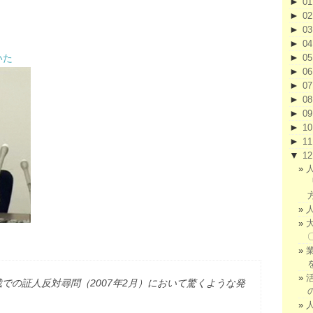
►
0
►
0
►
0
►
0
►
いた
0
►
0
►
0
►
0
►
0
►
1
►
1
▼
1
での証人反対尋問（2007年2月）において驚くような発