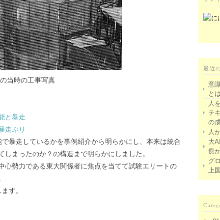
最近
」の当時の工事写真
意
と
人
テ
能と暴走
の
暴走ぶり
人
能で暴走しているかを事例紹介から明らかにし、本来は統合
大A
側
てしまったのか？の構造まで明らかにしました。
グ
中心勢力である東大関係者に焦点を当てて試験エリートの
上
。
します。
Categ