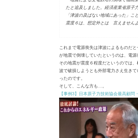
たと追及しました。経済産業省原子
「津波の及ばない地域にあった」こ
震度６は、想定外とは 言えません
これまで電源喪失は津波によるものだと
が地震で倒壊していたというのは、電源
その地震が震度６程度だというのでは、
波で破損しようとも外部電力さえ生きて
ったのです。
そして、こんな方も…。
【事例3】日本原子力技術協会最高顧問・石