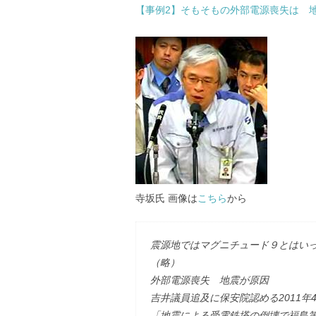
【事例2】そもそもの外部電源喪失は 
寺坂氏 画像は
こちら
から
震源地ではマグニチュード９とはい
（略）
外部電源喪失 地震が原因
吉井議員追及に保安院認める2011年4
「地震による受電鉄塔の倒壊で福島