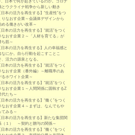
今、日本で何が起きているのか。コロナ
禍とウクライナ戦争から新しい動き
【日本の活力を再生する】“生産性”をつ
くりなおす企業～会議体デザインから
始める働きがい改革～
【日本の活力を再生する】“就活”をつく
りなおす企業２～「人材を育てる」が
勝ち筋～
【日本の活力を再生する】人の幸福感と
はなにか。自ら行動を起こすことこ
そ、活力の源泉となる。
【日本の活力を再生する】“就活”をつく
りなおす企業（番外編）～離職率のあ
がるホワイト企業～
【日本の活力を再生する】“就活”をつく
りなおす企業１～人間関係に固執するZ
世代たち～
【日本の活力を再生する】“働く”をつく
りなおす企業４～まずは、なんでもや
ってみる～
【日本の活力を再生する】新たな集団関
係（１） ～契約と贈与の関係～
【日本の活力を再生する】“働く”をつく