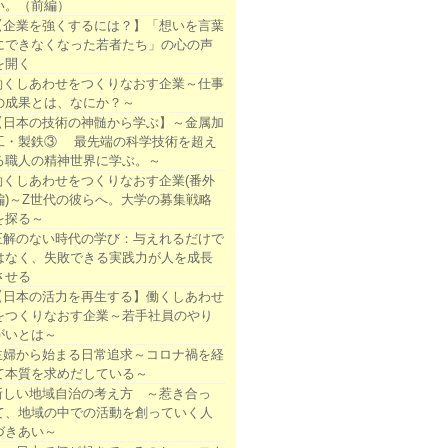
い。（前編）
【企業を強くするには？】「想いを言葉
にできなくなった若者たち」の心の声
を開く
働くしあわせをつくりなおす企業～仕事
の成果とは、なにか？～
【日本の技術の神髄から学ぶ】～金属加
工・製鉄③ 最先端の科学技術を超え
る職人の精神世界に学ぶ。～
働くしあわせをつくりなおす企業(番外
編)～Z世代の彼らへ。大学の募集戦略
を探る～
正解のない時代の学び：与えれるだけで
はなく、失敗できる実践力が人を成長
させる
【日本の活力を再生する】働くしあわせ
をつくりなおす企業～若手社員のやり
がいとは～
主婦から始まる日常追求～コロナ禍を経
て本質を求めだしている～
新しい地域自治の考え方 ～惹き合っ
て、地域の中での活動を創っていく人
づきあい～