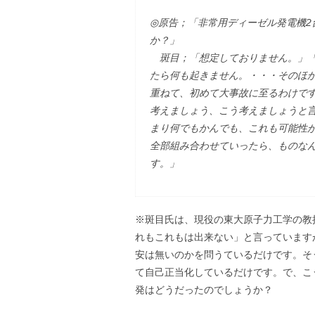
◎原告；「非常用ディーゼル発電機2
か？」
斑目；「想定しておりません。」「
たら何も起きません。・・・そのほ
重ねて、初めて大事故に至るわけで
考えましょう、こう考えましょうと
まり何でもかんでも、これも可能性
全部組み合わせていったら、ものな
す。」
※斑目氏は、現役の東大原子力工学の教
れもこれもは出来ない」と言っています
安は無いのかを問うているだけです。そ
て自己正当化しているだけです。で、こ
発はどうだったのでしょうか？