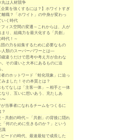
本丸は人材競争
【企業を強くするには？】ホワイトすぎ
て離職？「ホワイト」の中身が変わっ
ていく時代
オフィス空間の変遷～これからは、人が
集まり、組織力を最大化する「共創」
の時代！～
集団の力を結集するために必要なもの
―人類のスーパーパワーとは―
10歳違うだけで思考や考え方が合わな
い。その違いと大本にあるものに迫
る。
若者のホットワード「蛙化現象」に迫っ
てみました！その本質とは？
おもてなしは「主客一体」～相手と一体
になり、互いに想いあう、充たしあ
い〜
皆が当事者になれるチームをつくるに
は？
続・共創の時代～「共創」の背後に隠れ
た「何のために生きるのか？」という
意識
スピードの時代、最速最短で成長した