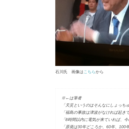
石川氏 画像は
こちら
から
※←は筆者
「天災というのはそんなにしょっち
「福島の事故は津波がなければ起き
「8時間以内に電気が来ていれば、今
「原発は30年どころか、60年、10