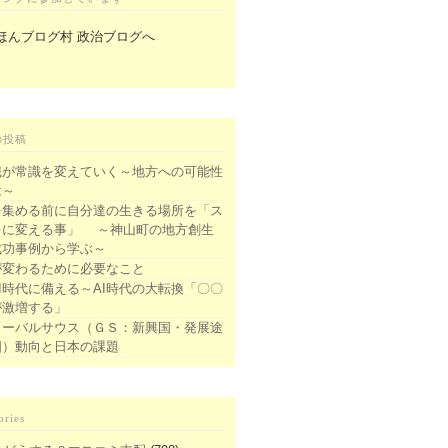
の投稿
識が常識を変えていく～地方への可能性
は～
を集める前に自分達の生きる場所を「ス
キに変える事」 ～神山町の地方創生
成功事例から学ぶ～
が変わるために必要なこと
I時代に備える～AI時代の大転換「〇〇
が激増する」
ローバルサウス（ＧＳ：新興国・発展途
国）動向と日本の課題
ories