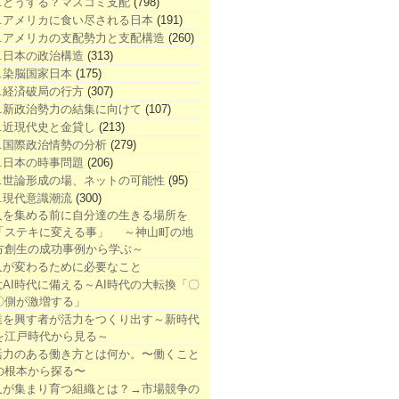
1.どうする？マスコミ支配
(798)
2.アメリカに食い尽される日本
(191)
3.アメリカの支配勢力と支配構造
(260)
4.日本の政治構造
(313)
5.染脳国家日本
(175)
6.経済破局の行方
(307)
7.新政治勢力の結集に向けて
(107)
8.近現代史と金貸し
(213)
9.国際政治情勢の分析
(279)
0.日本の時事問題
(206)
1.世論形成の場、ネットの可能性
(95)
2.現代意識潮流
(300)
人を集める前に自分達の生きる場所を
「ステキに変える事」 ～神山町の地
方創生の成功事例から学ぶ～
人が変わるために必要なこと
大AI時代に備える～AI時代の大転換「〇
〇側が激増する」
業を興す者が活力をつくり出す～新時代
を江戸時代から見る～
活力のある働き方とは何か。〜働くこと
の根本から探る〜
人が集まり育つ組織とは？→市場競争の