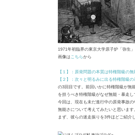
1971年初臨界の東京大学原子炉「弥生
画像は
こちら
から
【１】：原発問題の本質は特権階級の無
【２】：次々と明るみに出る特権階級の
の3回目です。前回いかに特権階級が無
を担うべき特権階級がなぜ無能・暴走し
今回は、現在も未だ進行中の原発事故の
無能さについて考えてみたいと思います
まず、彼らの迷走振りを3件ほどご紹介