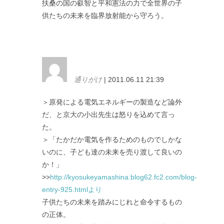
扶桑の国の叡智と平和憲法の力で全世界の子
供たちの未来を臨界放射能から守ろう。
通りがけ
| 2011.06.11 21:39
＞原発による電気エネルギーの製造など論外
だ、と京大の小出先生は怒りを込めて言っ
た。
＞「たかだか電気を作るためのものでしかな
いのに、子ども達の未来を売り渡して良いの
か！」
>>
http://kyosukeyamashina.blog62.fc2.com/blog-
entry-925.htmlより
子供たちの未来を踏みにじれと命令するもの
の正体。