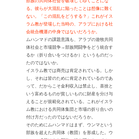
部族の共同体社会を破壊してゆくことにな
る。彼らが大混乱に陥ったことは想像に難く
ない。「この混乱をどうする？」これがイス
ラム教が登場した当時の、アラブにおける社
会統合機運の中身ではないだろうか。
ムハンマドの課題意識も、アラブの遊牧共同
体社会と市場競争→部族間闘争をどう統合す
るか（折り合いをつけるか）というものだっ
たのではないか。
イスラム教では商売は肯定されている。しか
し、それは皆のために肯定されているのであ
って、だからこそ金利収入は禁止し、喜捨と
いう富めるものが貧しいものに財産を分け与
えることが規範化されている。これがイスラ
ム教における共同体集団と市場の折り合いの
付け方だったのではないだろうか。
そのためにムハンマドはまず、ウンマという
部族を超えた共同体（教団）を形成した。ウ