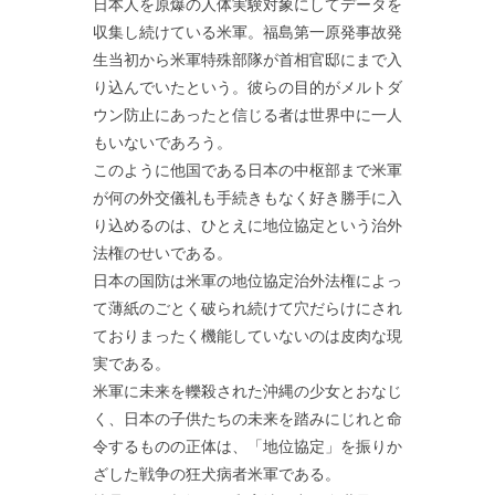
日本人を原爆の人体実験対象にしてデータを
収集し続けている米軍。福島第一原発事故発
生当初から米軍特殊部隊が首相官邸にまで入
り込んでいたという。彼らの目的がメルトダ
ウン防止にあったと信じる者は世界中に一人
もいないであろう。
このように他国である日本の中枢部まで米軍
が何の外交儀礼も手続きもなく好き勝手に入
り込めるのは、ひとえに地位協定という治外
法権のせいである。
日本の国防は米軍の地位協定治外法権によっ
て薄紙のごとく破られ続けて穴だらけにされ
ておりまったく機能していないのは皮肉な現
実である。
米軍に未来を轢殺された沖縄の少女とおなじ
く、日本の子供たちの未来を踏みにじれと命
令するものの正体は、「地位協定」を振りか
ざした戦争の狂犬病者米軍である。