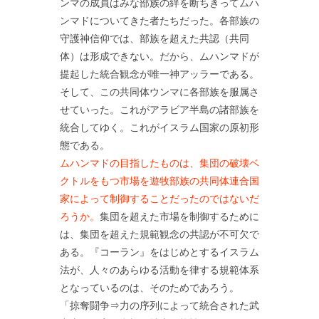
ンマの成員はみな部族の絆を断ちきってムハ
ンマドについてきた者たちだった。各部族の
守護神信仰では、部族を超えた共認（共同
体）は形成できない。だから、ムハンマドが
提起した統合観念が唯一神アッラーである。
そして、この共同体ウンマに各部族を服属さ
せていった。これがアラビア半島の諸部族を
統合してゆく。これがイスラム国家の原初形
態である。
ムハンマドの目指したものは、集団の破壊ベ
クトルをもつ市場を遊牧部族の共同体連合国
家によって制御することだったのではないだ
ろうか。
集団を超えた市場を制御するために
は、集団を超えた規範観念の共認が不可欠で
ある。『コーラン』をはじめとするイスラム
法が、人々のあらゆる活動を律する規範体系
となっているのは、そのためであろう。
「掠奪闘争⇒力の序列によって統合された武