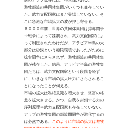
遊牧部族の共同体集団がいくつも並存してい
た。武力支配国家はまだ登場していない。そ
こに急激な市場拡大の波が押し寄せる。
６０００年前、世界の共同体集団は掠奪闘争
⇒戦争によって蹂躙され、武力支配国家によ
って制圧されたわけだが、アラビア半島の大
部分は砂漠という極限環境であったがために
掠奪闘争にさらされず、遊牧部族の共同体集
団が残存した。結果、アラビア半島の遊牧集
団たちは、武力支配国家という段階を経ず
に、いきなり市場の拡大圧力にさらされるこ
とになったことが伺える。
市場の拡大は私権意識を増大させ、貧富の格
差を拡大させる。かつ、自我を封鎖する力の
序列原理⇒武力支配国家も存在していない。
アラブの遊牧集団の部族間闘争が激化するの
は必然である。
このように市場の拡大は遊牧