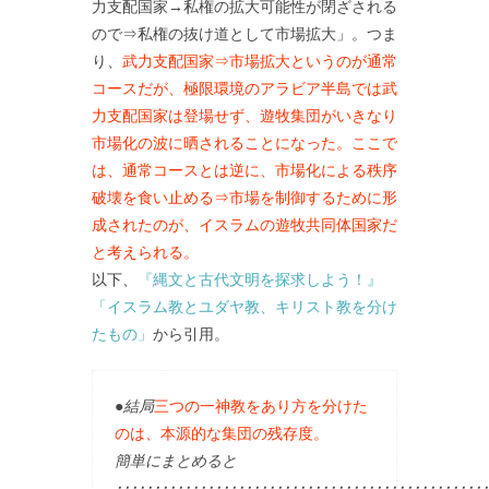
力支配国家→私権の拡大可能性が閉ざされる
ので⇒私権の抜け道として市場拡大」。つま
り、
武力支配国家⇒市場拡大というのが通常
コースだが、極限環境のアラビア半島では武
力支配国家は登場せず、遊牧集団がいきなり
市場化の波に晒されることになった。ここで
は、通常コースとは逆に、市場化による秩序
破壊を食い止める⇒市場を制御するために形
成されたのが、イスラムの遊牧共同体国家だ
と考えられる。
以下、
『縄文と古代文明を探求しよう！』
「イスラム教とユダヤ教、キリスト教を分け
たもの」
から引用。
●結局
三つの一神教をあり方を分けた
のは、本源的な集団の残存度。
簡単にまとめると
･････････････････････････････････････････････････