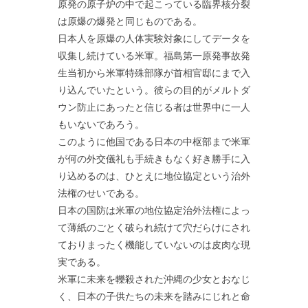
原発の原子炉の中で起こっている臨界核分裂
は原爆の爆発と同じものである。
日本人を原爆の人体実験対象にしてデータを
収集し続けている米軍。福島第一原発事故発
生当初から米軍特殊部隊が首相官邸にまで入
り込んでいたという。彼らの目的がメルトダ
ウン防止にあったと信じる者は世界中に一人
もいないであろう。
このように他国である日本の中枢部まで米軍
が何の外交儀礼も手続きもなく好き勝手に入
り込めるのは、ひとえに地位協定という治外
法権のせいである。
日本の国防は米軍の地位協定治外法権によっ
て薄紙のごとく破られ続けて穴だらけにされ
ておりまったく機能していないのは皮肉な現
実である。
米軍に未来を轢殺された沖縄の少女とおなじ
く、日本の子供たちの未来を踏みにじれと命