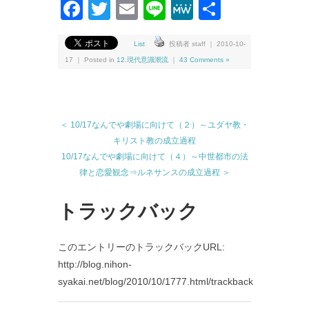
Facebook
Twitter
Email
Line
MeWe
共
有
List
投稿者 staff ｜ 2010-10-
17 ｜ Posted in
12.現代意識潮流
｜
43 Comments »
＜ 10/17なんでや劇場に向けて（２）～ユダヤ教・
キリスト教の成立過程
10/17なんでや劇場に向けて（４）～中世都市の法
律と恋愛観念⇒ルネサンスの成立過程 ＞
トラックバック
このエントリーのトラックバックURL:
http://blog.nihon-
syakai.net/blog/2010/10/1777.html/trackback