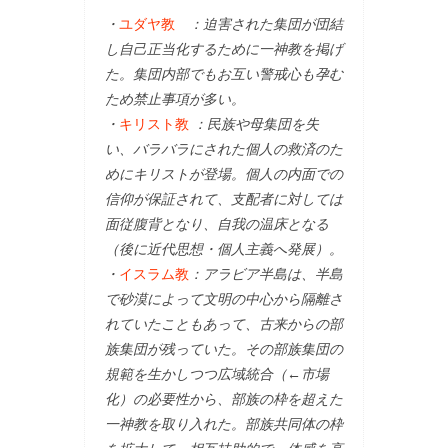
・
ユダヤ教
：迫害された集団が団結
し自己正当化するために一神教を掲げ
た。集団内部でもお互い警戒心も孕む
ため禁止事項が多い。
・
キリスト教
：民族や母集団を失
い、バラバラにされた個人の救済のた
めにキリストが登場。個人の内面での
信仰が保証されて、支配者に対しては
面従腹背となり、自我の温床となる
（後に近代思想・個人主義へ発展）。
・
イスラム教
：アラビア半島は、半島
で砂漠によって文明の中心から隔離さ
れていたこともあって、古来からの部
族集団が残っていた。その部族集団の
規範を生かしつつ広域統合（←市場
化）の必要性から、部族の枠を超えた
一神教を取り入れた。部族共同体の枠