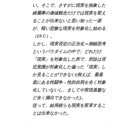
い。そこで、さすがに現実を捨象した
綺麗事の価値観念だけでは現実を変え
ることが出来ないと思い知った一派
が、暗い悲惨な現実を対象化し始める
（19Ｃ）。
しかし、現実否定の正当化＝倒錯思考
というパラダイムの中で、どれだけ
「現実」を対象化した所で、所詮は否
定意識が対象化した偏った「現実」し
か見ることができない(例えば、最基
底にある性闘争→性的自我を全く対象
化していないし、ましてや実現基盤な
ど全く摘出できなかった)。
従って、結局彼らも現実を変革するこ
とは出来なかった。