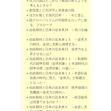
活力の源はどこから？集団の有りようを
考えるときか？
参院選と三宅洋平と若者達の熱
活力を無くす現代日本・・・今と昔と。
脱グローバリズムの可能性をロシアに探
る プロローグ
自給期待と日本の近未来18 ～気づき編
～
自給期待と日本の近未来１５ ～追求力
の時代、金貸し支配も崩壊する～
自給期待と日本の近未来13 追求力を上
昇させるには？
自給期待と日本の近未来１２ ～私権時
代の闘争目標（追求対象）と本源時代の
闘争目標（追求対象）の違い～
自給期待と日本の近未来１１～本源社会
前夜の時代に突入,『追求力』が制覇力
となった～
自給期待と日本の近未来10 秩序崩壊の
危機感⇒追求力の時代へ
自給期待と日本の近未来８ ～経済破局
は回避できるのか？～
自給期待と日本の近未来６ ～金貸し支