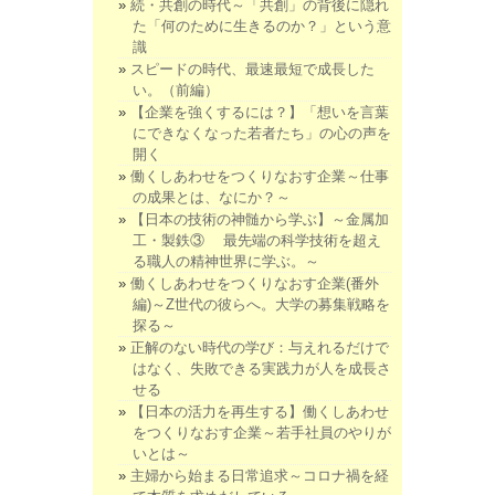
続・共創の時代～「共創」の背後に隠れ
た「何のために生きるのか？」という意
識
スピードの時代、最速最短で成長した
い。（前編）
【企業を強くするには？】「想いを言葉
にできなくなった若者たち」の心の声を
開く
働くしあわせをつくりなおす企業～仕事
の成果とは、なにか？～
【日本の技術の神髄から学ぶ】～金属加
工・製鉄③ 最先端の科学技術を超え
る職人の精神世界に学ぶ。～
働くしあわせをつくりなおす企業(番外
編)～Z世代の彼らへ。大学の募集戦略を
探る～
正解のない時代の学び：与えれるだけで
はなく、失敗できる実践力が人を成長さ
せる
【日本の活力を再生する】働くしあわせ
をつくりなおす企業～若手社員のやりが
いとは～
主婦から始まる日常追求～コロナ禍を経