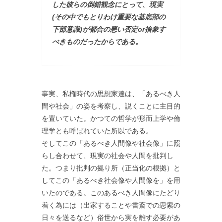
した彼らの倒錯観念にとって、現実
(その中でもとりわけ重要な基底部の
下部意識)が都合の悪い否定or捨象す
べきものだったからである。
事実、私権時代の思想家達は、「あるべき人
間や社会」の姿を考察し、説くことに主目的
を置いていた。かつての哲学が形而上学や倫
理学とも呼ばれていた所以である。
そしてこの「あるべき人間像や社会像」に照
らし合わせて、現実の社会や人間を批判し
た。つまり批判の拠り所（正当化の根拠）と
してこの「あるべき社会像や人間像を」を用
いたのである。このあるべき人間像にたどり
着く為には（出家することや書斎での思索の
日々を送るなど）俗世から実を離す必要があ