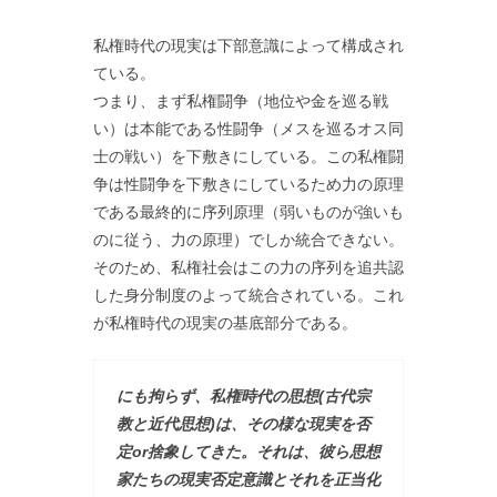
私権時代の現実は下部意識によって構成され
ている。
つまり、まず私権闘争（地位や金を巡る戦
い）は本能である性闘争（メスを巡るオス同
士の戦い）を下敷きにしている。この私権闘
争は性闘争を下敷きにしているため力の原理
である最終的に序列原理（弱いものが強いも
のに従う、力の原理）でしか統合できない。
そのため、私権社会はこの力の序列を追共認
した身分制度のよって統合されている。これ
が私権時代の現実の基底部分である。
にも拘らず、私権時代の思想(古代宗
教と近代思想)は、その様な現実を否
定or捨象してきた。それは、彼ら思想
家たちの現実否定意識とそれを正当化