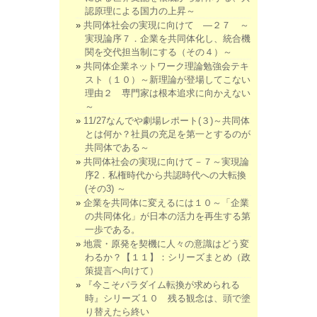
認原理による国力の上昇～
共同体社会の実現に向けて ―２７ ～
実現論序７．企業を共同体化し、統合機
関を交代担当制にする（その４）～
共同体企業ネットワーク理論勉強会テキ
スト（１０）～新理論が登場してこない
理由２ 専門家は根本追求に向かえない
～
11/27なんでや劇場レポート(３)～共同体
とは何か？社員の充足を第一とするのが
共同体である～
共同体社会の実現に向けて－７～実現論
序2．私権時代から共認時代への大転換
(その3) ～
企業を共同体に変えるには１０～「企業
の共同体化」が日本の活力を再生する第
一歩である。
地震・原発を契機に人々の意識はどう変
わるか？【１１】：シリーズまとめ（政
策提言へ向けて）
『今こそパラダイム転換が求められる
時』シリーズ１０ 残る観念は、頭で塗
り替えたら終い