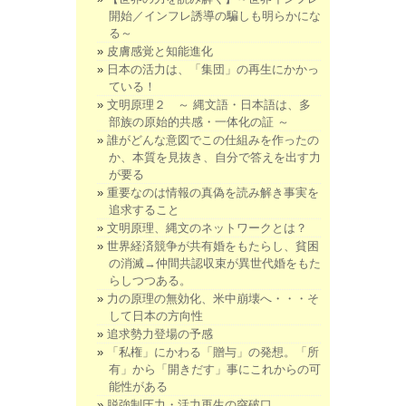
開始／インフレ誘導の騙しも明らかにな
る～
皮膚感覚と知能進化
日本の活力は、「集団」の再生にかかっ
ている！
文明原理２ ～ 縄文語・日本語は、多
部族の原始的共感・一体化の証 ～
誰がどんな意図でこの仕組みを作ったの
か、本質を見抜き、自分で答えを出す力
が要る
重要なのは情報の真偽を読み解き事実を
追求すること
文明原理、縄文のネットワークとは？
世界経済競争が共有婚をもたらし、貧困
の消滅→仲間共認収束が異世代婚をもた
らしつつある。
力の原理の無効化、米中崩壊へ・・・そ
して日本の方向性
追求勢力登場の予感
「私権」にかわる「贈与」の発想。「所
有」から「開きだす」事にこれからの可
能性がある
脱強制圧力・活力再生の突破口