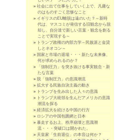
社会に出て仕事をしていく上で、凡庸な
のはものすごく悲惨なこと
イギリスのEU離脱は遠のいた？～新時
代は、マスコミが発信する旧観念から脱
却し、自分達で新しい言葉・観念を創る
ことで実現する～
トランプ政権の内部力学～民族派と金貸
しとネオコン～
国家と市場の退場・・・新たな未来像、
何が求められるのか？
「強制圧力」を突き抜ける事実観念・新
たな言葉
脱「強制圧力」の意識潮流
拡大する民族自決主義の動き
トランプを生み出した人々の意識
トランプ大統領を生んだアメリカの意識
潮流を探る
経済拡大を続ける中国の行方
ロシアの中国包囲網と日本
暴走するお上、秩序崩壊と意識潮
流・・・突破口は開かれた。
天皇家「生前退位」の本音は何か？