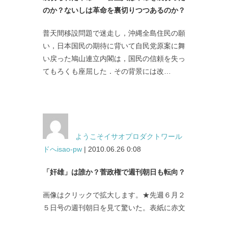
のか？ないしは革命を裏切りつつあるのか？
普天間移設問題で迷走し，沖縄全島住民の願
い，日本国民の期待に背いて自民党原案に舞
い戻った鳩山連立内閣は，国民の信頼を失っ
てもろくも座屈した．その背景には改…
ようこそイサオプロダクトワール
ドへisao-pw
| 2010.06.26 0:08
「奸雄」は誰か？菅政権で週刊朝日も転向？
画像はクリックで拡大します。★先週６月２
５日号の週刊朝日を見て驚いた。表紙に赤文