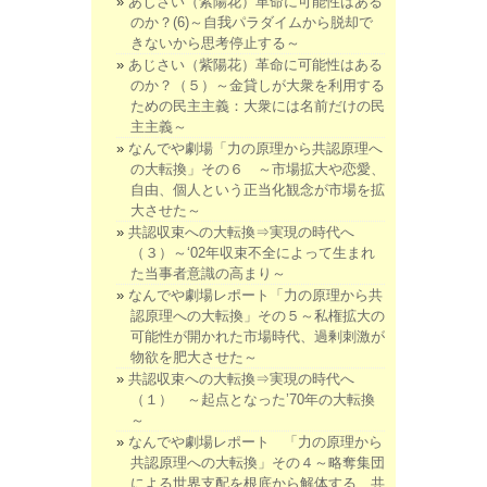
あじさい（紫陽花）革命に可能性はある
のか？(6)～自我パラダイムから脱却で
きないから思考停止する～
あじさい（紫陽花）革命に可能性はある
のか？（５）～金貸しが大衆を利用する
ための民主主義：大衆には名前だけの民
主主義～
なんでや劇場「力の原理から共認原理へ
の大転換」その６ ～市場拡大や恋愛、
自由、個人という正当化観念が市場を拡
大させた～
共認収束への大転換⇒実現の時代へ
（３）～‘02年収束不全によって生まれ
た当事者意識の高まり～
なんでや劇場レポート「力の原理から共
認原理への大転換」その５～私権拡大の
可能性が開かれた市場時代、過剰刺激が
物欲を肥大させた～
共認収束への大転換⇒実現の時代へ
（１） ～起点となった’70年の大転換
～
なんでや劇場レポート 「力の原理から
共認原理への大転換」その４～略奪集団
による世界支配を根底から解体する、共