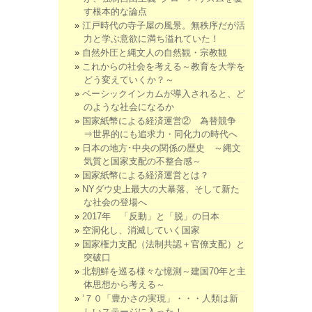
す根本的な論点
江戸時代の寺子屋の風景。無秩序だが活
力と学ぶ意欲に満ち溢れていた！
自然外圧と縄文人の自然観・宗教観
これからの社会を考える～教育を大学を
どう変えていくか？～
ベーシックインカムが導入されると、ど
のような社会になるか
国家紙幣による経済運営② 為替競争
⇒世界的にも追求力・同化力の時代へ
日本の地方･中央の関係の歴史 ～縄文
気質と国家支配の不整合感～
国家紙幣による経済運営とは？
NYダウ史上最大の大暴落、そして新た
な社会の登場へ
2017年 「反動」と「脱」の日本
空洞化し、消滅していく国家
国家権力支配（法制共認＋官僚支配）と
突破口
北朝鮮を巡る様々な憶測～建国70年と主
体思想から考える～
’７０「豊かさの実現」・・・人類は新
しいステージに入った！