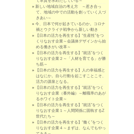
て本質を求めだしている～
新しい地域自治の考え方 ～惹き合っ
て、地域の中での活動を創っていく人づ
きあい～
今、日本で何が起きているのか。コロナ
禍とウクライナ戦争から新しい動き
【日本の活力を再生する】“生産性”をつ
くりなおす企業～会議体デザインから始
める働きがい改革～
【日本の活力を再生する】“就活”をつく
りなおす企業２～「人材を育てる」が勝
ち筋～
【日本の活力を再生する】人の幸福感と
はなにか。自ら行動を起こすことこそ、
活力の源泉となる。
【日本の活力を再生する】“就活”をつく
りなおす企業（番外編）～離職率のあが
るホワイト企業～
【日本の活力を再生する】“就活”をつく
りなおす企業１～人間関係に固執するZ
世代たち～
【日本の活力を再生する】“働く”をつく
りなおす企業４～まずは、なんでもやっ
てみる～