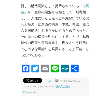
新しい構造認識として提示されている「
実現
論
」が、生命の起源から始まって、哺乳類、
サル、人類にいたる進化史を紐解いているの
も人類の下部意識の構造（本能、共認、観念
の３層構造）を明らかにするためであった。
その進化の構造を明らかにすることで、私権
時代の現実の深層構造や、現在という時代に
潜む大きな可能性を発掘することが可能にな
ったのである。
Facebook
Twitter
Email
Line
MeWe
共
有
List
投稿者 kuwamura ｜
2009-12-01 ｜ Posted in
12.現代意識潮流
｜
5
Comments »