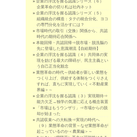
企業の浮沈を握る認識シリーズ（６）
企業革命の切り札は社内ネット
企業の浮沈を握る認識シリーズ（５）
組織統合の構造：タテの統合分化、ヨコ
の専門分化を活かすには？
市場時代の取引（交換）関係から、共認
時代の期待応合関係へ
本能回帰・共認回帰⇒脱市場・脱洗脳の
先に登場した意識潮流【自給期待】
企業の浮沈を握る認識（４）共同体の実
現を妨げる最大の障碍が、民主主義とい
う自己正当化観念
業態革命の時代～供給者が新しい業態を
つくり上げ、供給する体制をつくりさえ
すれば、直ちに実現していく＜不動産業
界編＞～
企業の浮沈を握る認識（３）実現期待⇒
能力欠乏→独学の気運に応える概念装置
「市場はもうウンザリ」⇒市場からの脱
却が始まった
共認収束への大転換⇒実現の時代へ
（９）業態革命の背景～なぜ業態革命が
起こっているのか＜農業編＞～