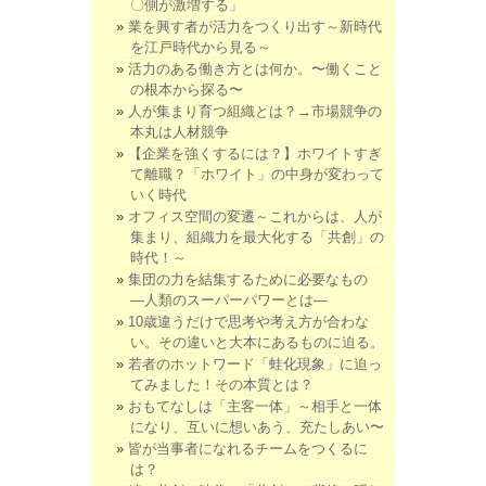
〇側が激増する」
業を興す者が活力をつくり出す～新時代
を江戸時代から見る～
活力のある働き方とは何か。〜働くこと
の根本から探る〜
人が集まり育つ組織とは？→市場競争の
本丸は人材競争
【企業を強くするには？】ホワイトすぎ
て離職？「ホワイト」の中身が変わって
いく時代
オフィス空間の変遷～これからは、人が
集まり、組織力を最大化する「共創」の
時代！～
集団の力を結集するために必要なもの
―人類のスーパーパワーとは―
10歳違うだけで思考や考え方が合わな
い。その違いと大本にあるものに迫る。
若者のホットワード「蛙化現象」に迫っ
てみました！その本質とは？
おもてなしは「主客一体」～相手と一体
になり、互いに想いあう、充たしあい〜
皆が当事者になれるチームをつくるに
は？