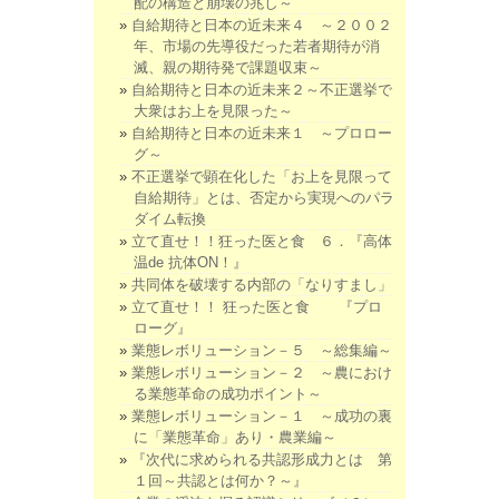
配の構造と崩壊の兆し～
自給期待と日本の近未来４ ～２００２
年、市場の先導役だった若者期待が消
滅、親の期待発で課題収束～
自給期待と日本の近未来２～不正選挙で
大衆はお上を見限った～
自給期待と日本の近未来１ ～プロロー
グ～
不正選挙で顕在化した「お上を見限って
自給期待」とは、否定から実現へのパラ
ダイム転換
立て直せ！！狂った医と食 ６．『高体
温de 抗体ON！』
共同体を破壊する内部の「なりすまし」
立て直せ！！ 狂った医と食 『プロ
ローグ』
業態レボリューション－５ ～総集編～
業態レボリューション－２ ～農におけ
る業態革命の成功ポイント～
業態レボリューション－１ ～成功の裏
に「業態革命」あり・農業編～
『次代に求められる共認形成力とは 第
１回～共認とは何か？～』