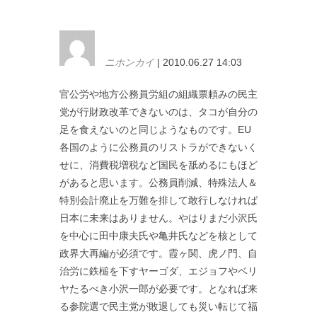
ニホンカイ
| 2010.06.27 14:03
官公労や地方公務員労組の組織票頼みの民主
党が行財政改革できないのは、タコが自分の
足を食えないのと同じようなものです。EU
各国のように公務員のリストラができないく
せに、消費税増税など国民を舐めるにもほど
があると思います。公務員削減、特殊法人＆
特別会計廃止を万難を排して敢行しなければ
日本に未来はありません。やはりまだ小沢氏
を中心に田中康夫氏や亀井氏などを核として
政界大再編が必須です。霞ヶ関、虎ノ門、自
治労に鉄槌を下すヤーゴダ、エジョフやベリ
ヤたるべき小沢一郎が必要です。となれば来
る参院選で民主党が敗退しても災い転じて福