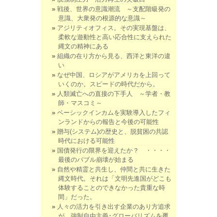
戦後、世界の意識潮流 ～支配階級発の
意識、大衆発の根源的な意識～
アジリティオフィス。その実現基盤は、
柔軟な遊動性と高い応合性に支えられた
縄文の精神にある
組織の在り方から見る、西洋と東洋の違
い
なぜ中国、ロシアがアメリカを上回って
いくのか。スピードの時代だから。
人類滅亡への直接の下手人 ～学者・教
師・マスコミ～
ベーシックインカムを実験導入したフィ
ンランドからの報告と今後の可能性
贈与(システム)の歴史と、脱貧困の共認
時代における可能性
国債発行の限界を迎えたか？ ・・・・
最後のバブル崩壊が始まる
自然や精霊と共生し、仲間と共に生きた
縄文時代。それは「文明先進国がどこも
体験することのできなかった貴重な時
間」だった。
人々の活力を引き出す企業のあり方追求
が、強制自由主義･グローバリズムを覆