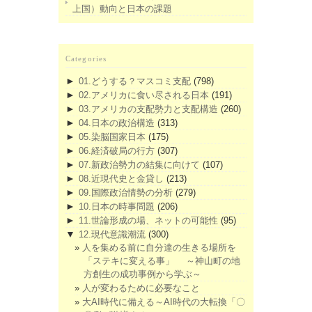
上国）動向と日本の課題
Categories
►
01.どうする？マスコミ支配
(798)
►
02.アメリカに食い尽される日本
(191)
►
03.アメリカの支配勢力と支配構造
(260)
►
04.日本の政治構造
(313)
►
05.染脳国家日本
(175)
►
06.経済破局の行方
(307)
►
07.新政治勢力の結集に向けて
(107)
►
08.近現代史と金貸し
(213)
►
09.国際政治情勢の分析
(279)
►
10.日本の時事問題
(206)
►
11.世論形成の場、ネットの可能性
(95)
▼
12.現代意識潮流
(300)
人を集める前に自分達の生きる場所を
「ステキに変える事」 ～神山町の地
方創生の成功事例から学ぶ～
人が変わるために必要なこと
大AI時代に備える～AI時代の大転換「〇