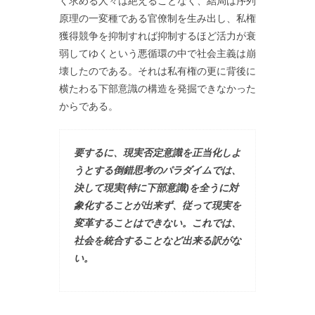
く求める人々は絶えることなく、結局は序列
原理の一変種である官僚制を生み出し、私権
獲得競争を抑制すれば抑制するほど活力が衰
弱してゆくという悪循環の中で社会主義は崩
壊したのである。それは私有権の更に背後に
横たわる下部意識の構造を発掘できなかった
からである。
要するに、現実否定意識を正当化しよ
うとする倒錯思考のパラダイムでは、
決して現実(特に下部意識)を全うに対
象化することが出来ず、従って現実を
変革することはできない。これでは、
社会を統合することなど出来る訳がな
い。