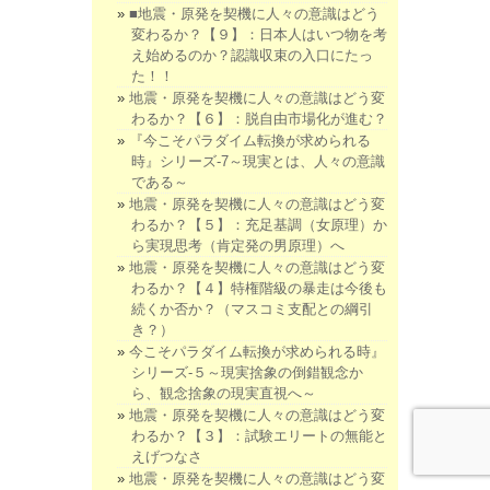
■地震・原発を契機に人々の意識はどう
変わるか？【９】：日本人はいつ物を考
え始めるのか？認識収束の入口にたっ
た！！
地震・原発を契機に人々の意識はどう変
わるか？【６】：脱自由市場化が進む？
『今こそパラダイム転換が求められる
時』シリーズ-7～現実とは、人々の意識
である～
地震・原発を契機に人々の意識はどう変
わるか？【５】：充足基調（女原理）か
ら実現思考（肯定発の男原理）へ
地震・原発を契機に人々の意識はどう変
わるか？【４】特権階級の暴走は今後も
続くか否か？（マスコミ支配との綱引
き？）
今こそパラダイム転換が求められる時』
シリーズ-５～現実捨象の倒錯観念か
ら、観念捨象の現実直視へ～
地震・原発を契機に人々の意識はどう変
わるか？【３】：試験エリートの無能と
えげつなさ
地震・原発を契機に人々の意識はどう変