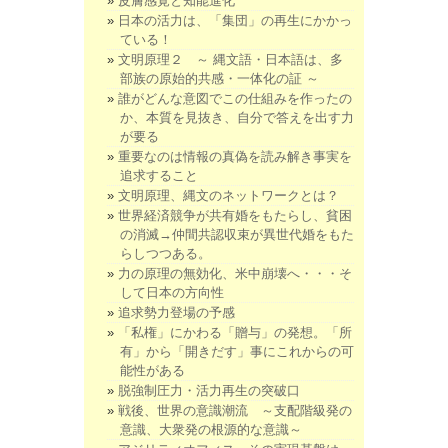
皮膚感覚と知能進化
日本の活力は、「集団」の再生にかかっ
ている！
文明原理２ ～ 縄文語・日本語は、多
部族の原始的共感・一体化の証 ～
誰がどんな意図でこの仕組みを作ったの
か、本質を見抜き、自分で答えを出す力
が要る
重要なのは情報の真偽を読み解き事実を
追求すること
文明原理、縄文のネットワークとは？
世界経済競争が共有婚をもたらし、貧困
の消滅→仲間共認収束が異世代婚をもた
らしつつある。
力の原理の無効化、米中崩壊へ・・・そ
して日本の方向性
追求勢力登場の予感
「私権」にかわる「贈与」の発想。「所
有」から「開きだす」事にこれからの可
能性がある
脱強制圧力・活力再生の突破口
戦後、世界の意識潮流 ～支配階級発の
意識、大衆発の根源的な意識～