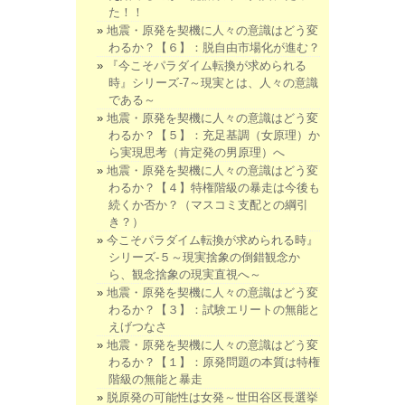
た！！
地震・原発を契機に人々の意識はどう変
わるか？【６】：脱自由市場化が進む？
『今こそパラダイム転換が求められる
時』シリーズ-7～現実とは、人々の意識
である～
地震・原発を契機に人々の意識はどう変
わるか？【５】：充足基調（女原理）か
ら実現思考（肯定発の男原理）へ
地震・原発を契機に人々の意識はどう変
わるか？【４】特権階級の暴走は今後も
続くか否か？（マスコミ支配との綱引
き？）
今こそパラダイム転換が求められる時』
シリーズ-５～現実捨象の倒錯観念か
ら、観念捨象の現実直視へ～
地震・原発を契機に人々の意識はどう変
わるか？【３】：試験エリートの無能と
えげつなさ
地震・原発を契機に人々の意識はどう変
わるか？【１】：原発問題の本質は特権
階級の無能と暴走
脱原発の可能性は女発～世田谷区長選挙