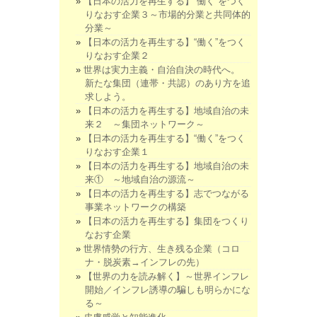
【日本の活力を再生する】“働く”をつく
りなおす企業３～市場的分業と共同体的
分業～
【日本の活力を再生する】“働く”をつく
りなおす企業２
世界は実力主義・自治自決の時代へ。
新たな集団（連帯・共認）のあり方を追
求しよう。
【日本の活力を再生する】地域自治の未
来２ ～集団ネットワーク～
【日本の活力を再生する】“働く”をつく
りなおす企業１
【日本の活力を再生する】地域自治の未
来① ～地域自治の源流～
【日本の活力を再生する】志でつながる
事業ネットワークの構築
【日本の活力を再生する】集団をつくり
なおす企業
世界情勢の行方、生き残る企業（コロ
ナ・脱炭素→インフレの先）
【世界の力を読み解く】～世界インフレ
開始／インフレ誘導の騙しも明らかにな
る～