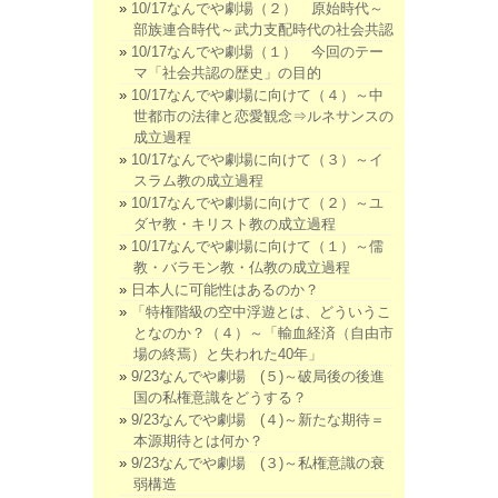
10/17なんでや劇場（２） 原始時代～
部族連合時代～武力支配時代の社会共認
10/17なんでや劇場（１） 今回のテー
マ「社会共認の歴史」の目的
10/17なんでや劇場に向けて（４）～中
世都市の法律と恋愛観念⇒ルネサンスの
成立過程
10/17なんでや劇場に向けて（３）～イ
スラム教の成立過程
10/17なんでや劇場に向けて（２）～ユ
ダヤ教・キリスト教の成立過程
10/17なんでや劇場に向けて（１）～儒
教・バラモン教・仏教の成立過程
日本人に可能性はあるのか？
「特権階級の空中浮遊とは、どういうこ
となのか？（４）～「輸血経済（自由市
場の終焉）と失われた40年」
9/23なんでや劇場 (５)～破局後の後進
国の私権意識をどうする？
9/23なんでや劇場 (４)～新たな期待＝
本源期待とは何か？
9/23なんでや劇場 (３)～私権意識の衰
弱構造