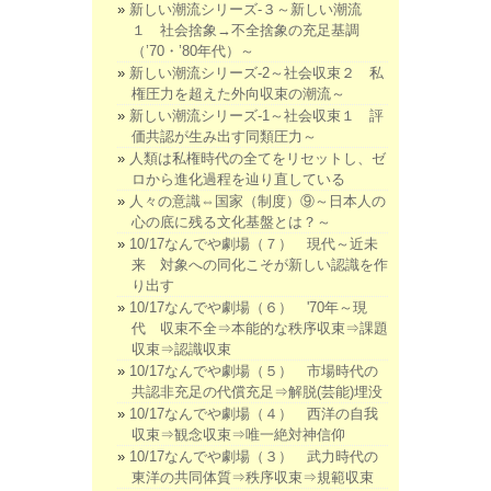
新しい潮流シリーズ-３～新しい潮流
１ 社会捨象→不全捨象の充足基調
（’70・’80年代）～
新しい潮流シリーズ-2～社会収束２ 私
権圧力を超えた外向収束の潮流～
新しい潮流シリーズ-1～社会収束１ 評
価共認が生み出す同類圧力～
人類は私権時代の全てをリセットし、ゼ
ロから進化過程を辿り直している
人々の意識⇔国家（制度）⑨～日本人の
心の底に残る文化基盤とは？～
10/17なんでや劇場（７） 現代～近未
来 対象への同化こそが新しい認識を作
り出す
10/17なんでや劇場（６） '70年～現
代 収束不全⇒本能的な秩序収束⇒課題
収束⇒認識収束
10/17なんでや劇場（５） 市場時代の
共認非充足の代償充足⇒解脱(芸能)埋没
10/17なんでや劇場（４） 西洋の自我
収束⇒観念収束⇒唯一絶対神信仰
10/17なんでや劇場（３） 武力時代の
東洋の共同体質⇒秩序収束⇒規範収束