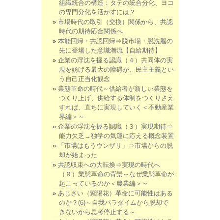
組織統合の構造：タテの統合分化、ヨコ
の専門分化を活かすには？
市場時代の取引（交換）関係から、共認
時代の期待応合関係へ
本能回帰・共認回帰⇒脱市場・脱洗脳の
先に登場した意識潮流【自給期待】
企業の浮沈を握る認識（４）共同体の実
現を妨げる最大の障碍が、民主主義とい
う自己正当化観念
業態革命の時代～供給者が新しい業態を
つくり上げ、供給する体制をつくりさえ
すれば、直ちに実現していく＜不動産業
界編＞～
企業の浮沈を握る認識（３）実現期待⇒
能力欠乏→独学の気運に応える概念装置
「市場はもうウンザリ」⇒市場からの脱
却が始まった
共認収束への大転換⇒実現の時代へ
（９）業態革命の背景～なぜ業態革命が
起こっているのか＜農業編＞～
あじさい（紫陽花）革命に可能性はある
のか？(6)～自我パラダイムから脱却で
きないから思考停止する～