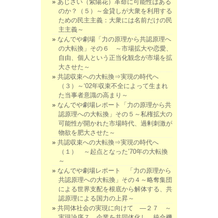
あじさい（紫陽花）革命に可能性はある
のか？（５）～金貸しが大衆を利用する
ための民主主義：大衆には名前だけの民
主主義～
なんでや劇場「力の原理から共認原理へ
の大転換」その６ ～市場拡大や恋愛、
自由、個人という正当化観念が市場を拡
大させた～
共認収束への大転換⇒実現の時代へ
（３）～‘02年収束不全によって生まれ
た当事者意識の高まり～
なんでや劇場レポート「力の原理から共
認原理への大転換」その５～私権拡大の
可能性が開かれた市場時代、過剰刺激が
物欲を肥大させた～
共認収束への大転換⇒実現の時代へ
（１） ～起点となった’70年の大転換
～
なんでや劇場レポート 「力の原理から
共認原理への大転換」その４～略奪集団
による世界支配を根底から解体する、共
認原理による国力の上昇～
共同体社会の実現に向けて ―２７ ～
実現論序７．企業を共同体化し、統合機