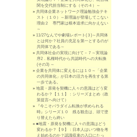
関を交代担当制にする（その４）～
共同体企業ネットワーク理論勉強会テキ
スト（１０）～新理論が登場してこない
理由２ 専門家は根本追求に向かえない
～
11/27なんでや劇場レポート(３)～共同体
とは何か？社員の充足を第一とするのが
共同体である～
共同体社会の実現に向けて－７～実現論
序2．私権時代から共認時代への大転換
(その3) ～
企業を共同体に変えるには１０～「企業
の共同体化」が日本の活力を再生する第
一歩である。
地震・原発を契機に人々の意識はどう変
わるか？【１１】：シリーズまとめ（政
策提言へ向けて）
『今こそパラダイム転換が求められる
時』シリーズ１０ 残る観念は、頭で塗
り替えたら終い
■地震・原発を契機に人々の意識はどう
変わるか？【９】：日本人はいつ物を考
え始めるのか？認識収束の入口にたっ