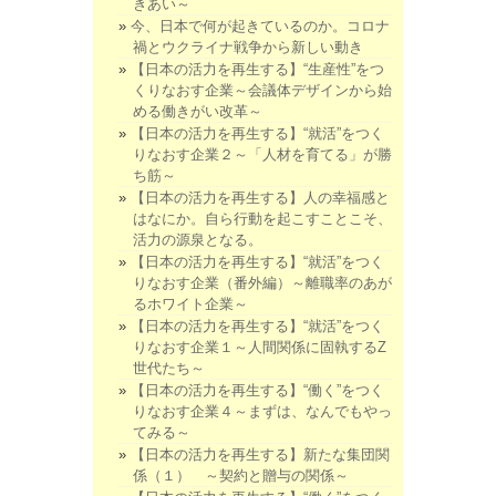
きあい～
今、日本で何が起きているのか。コロナ
禍とウクライナ戦争から新しい動き
【日本の活力を再生する】“生産性”をつ
くりなおす企業～会議体デザインから始
める働きがい改革～
【日本の活力を再生する】“就活”をつく
りなおす企業２～「人材を育てる」が勝
ち筋～
【日本の活力を再生する】人の幸福感と
はなにか。自ら行動を起こすことこそ、
活力の源泉となる。
【日本の活力を再生する】“就活”をつく
りなおす企業（番外編）～離職率のあが
るホワイト企業～
【日本の活力を再生する】“就活”をつく
りなおす企業１～人間関係に固執するZ
世代たち～
【日本の活力を再生する】“働く”をつく
りなおす企業４～まずは、なんでもやっ
てみる～
【日本の活力を再生する】新たな集団関
係（１） ～契約と贈与の関係～