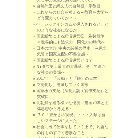
自然外圧と縄文人の自然観・宗教観
これからの社会を考える～教育を大学を
どう変えていくか？～
ベーシックインカムが導入されると、ど
のような社会になるか
国家紙幣による経済運営② 為替競争
⇒世界的にも追求力・同化力の時代へ
日本の地方･中央の関係の歴史 ～縄文
気質と国家支配の不整合感～
国家紙幣による経済運営とは？
NYダウ史上最大の大暴落、そして新た
な社会の登場へ
2017年 「反動」と「脱」の日本
空洞化し、消滅していく国家
国家権力支配（法制共認＋官僚支配）と
突破口
北朝鮮を巡る様々な憶測～建国70年と主
体思想から考える～
’７０「豊かさの実現」・・・人類は新
しいステージに入った！
社会に出て仕事をしていく上で、凡庸な
のはものすごく悲惨なこと