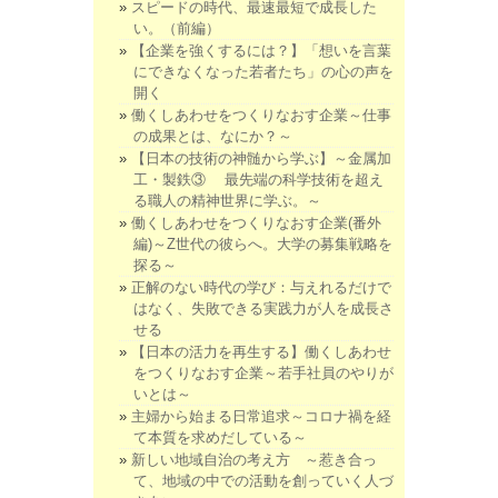
スピードの時代、最速最短で成長した
い。（前編）
【企業を強くするには？】「想いを言葉
にできなくなった若者たち」の心の声を
開く
働くしあわせをつくりなおす企業～仕事
の成果とは、なにか？～
【日本の技術の神髄から学ぶ】～金属加
工・製鉄③ 最先端の科学技術を超え
る職人の精神世界に学ぶ。～
働くしあわせをつくりなおす企業(番外
編)～Z世代の彼らへ。大学の募集戦略を
探る～
正解のない時代の学び：与えれるだけで
はなく、失敗できる実践力が人を成長さ
せる
【日本の活力を再生する】働くしあわせ
をつくりなおす企業～若手社員のやりが
いとは～
主婦から始まる日常追求～コロナ禍を経
て本質を求めだしている～
新しい地域自治の考え方 ～惹き合っ
て、地域の中での活動を創っていく人づ