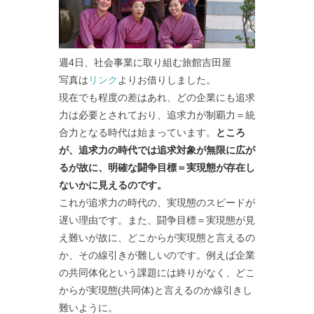
週4日、社会事業に取り組む旅館吉田屋
写真は
リンク
よりお借りしました。
現在でも程度の差はあれ、どの企業にも追求
力は必要とされており、追求力が制覇力＝統
合力となる時代は始まっています。
ところ
が、追求力の時代では追求対象が無限に広が
るが故に、明確な闘争目標＝実現態が存在し
ないかに見えるのです。
これが追求力の時代の、実現態のスピードが
遅い理由です。また、闘争目標＝実現態が見
え難いが故に、どこからが実現態と言えるの
か、その線引きが難しいのです。例えば企業
の共同体化という課題には終りがなく、どこ
からが実現態(共同体)と言えるのか線引きし
難いように。