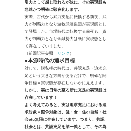
引力として感じ取れるが故に、その実現態も
急速かつ明確に顕在化します。
実際、古代から武力支配に転換する前夜、武
力が制覇力となり遊牧武装集団が実現態とし
て登場した。市場時代に転換する前夜も、資
力が制覇力となり金融勢力は既に実現態とし
て存在していました。
（前回記事参照
リンク
）
●本源時代の追求目標
対して、脱私権の時代は、共認充足・追求充
足という大きな方向があるだけで、明確な闘
争目標＝実現態が存在しないかに見えます。
しかし、実は日常の至る所に充足の実現態は
存在しています！
よく考えてみると、実は追求充足における追
求対象＝闘争対象は、健・食・住or自然・社
会etc無限に存在しています。つまり、共認
社会とは、共認充足を第一義として、その為