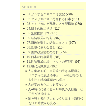
Categories
►
01.どうする？マスコミ支配
(798)
►
02.アメリカに食い尽される日本
(191)
►
03.アメリカの支配勢力と支配構造
(260)
►
04.日本の政治構造
(313)
►
05.染脳国家日本
(175)
►
06.経済破局の行方
(307)
►
07.新政治勢力の結集に向けて
(107)
►
08.近現代史と金貸し
(213)
►
09.国際政治情勢の分析
(279)
►
10.日本の時事問題
(206)
►
11.世論形成の場、ネットの可能性
(95)
▼
12.現代意識潮流
(300)
人を集める前に自分達の生きる場所を
「ステキに変える事」 ～神山町の地
方創生の成功事例から学ぶ～
人が変わるために必要なこと
大AI時代に備える～AI時代の大転換「〇
〇側が激増する」
業を興す者が活力をつくり出す～新時代
を江戸時代から見る～