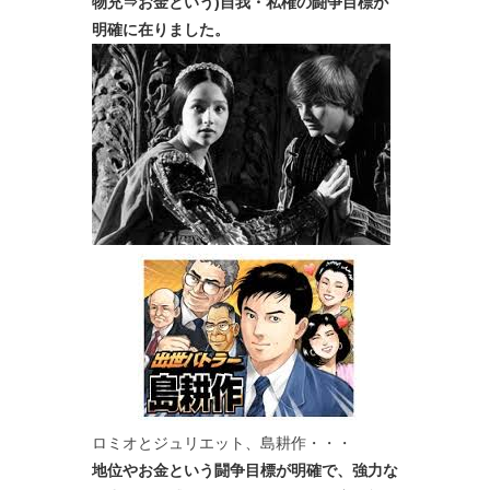
物充⇒お金という)自我・私権の闘争目標が
明確に在りました。
ロミオとジュリエット、島耕作・・・
地位やお金という闘争目標が明確で、強力な