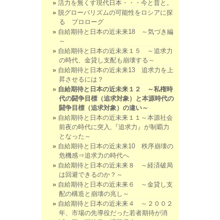
活力を無くす現代日本・・・今と昔と。
脱グローバリズムの可能性をロシアに探
る プロローグ
自給期待と日本の近未来18 ～気づき編
～
自給期待と日本の近未来１５ ～追求力
の時代、金貸し支配も崩壊する～
自給期待と日本の近未来13 追求力を上
昇させるには？
自給期待と日本の近未来１２ ～私権時
代の闘争目標（追求対象）と本源時代の
闘争目標（追求対象）の違い～
自給期待と日本の近未来１１～本源社会
前夜の時代に突入,『追求力』が制覇力
となった～
自給期待と日本の近未来10 秩序崩壊の
危機感⇒追求力の時代へ
自給期待と日本の近未来８ ～経済破局
は回避できるのか？～
自給期待と日本の近未来６ ～金貸し支
配の構造と崩壊の兆し～
自給期待と日本の近未来４ ～２００２
年、市場の先導役だった若者期待が消