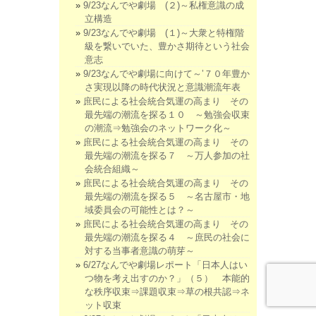
9/23なんでや劇場 (２)～私権意識の成
立構造
9/23なんでや劇場 (１)～大衆と特権階
級を繋いでいた、豊かさ期待という社会
意志
9/23なんでや劇場に向けて～’７０年豊か
さ実現以降の時代状況と意識潮流年表
庶民による社会統合気運の高まり その
最先端の潮流を探る１０ ～勉強会収束
の潮流⇒勉強会のネットワーク化～
庶民による社会統合気運の高まり その
最先端の潮流を探る７ ～万人参加の社
会統合組織～
庶民による社会統合気運の高まり その
最先端の潮流を探る５ ～名古屋市・地
域委員会の可能性とは？～
庶民による社会統合気運の高まり その
最先端の潮流を探る４ ～庶民の社会に
対する当事者意識の萌芽～
6/27なんでや劇場レポート「日本人はい
つ物を考え出すのか？」（５） 本能的
な秩序収束⇒課題収束⇒草の根共認⇒ネ
ット収束