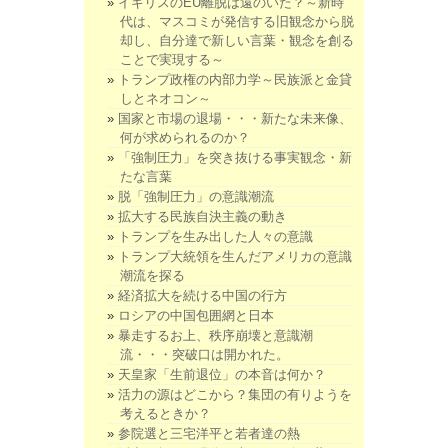
イギリスのEU離脱は遠のいた？～新時
代は、マスコミが発信する旧観念から脱
却し、自分達で新しい言葉・観念を創る
ことで実現する～
トランプ政権の内部力学～民族派と金貸
しとネオコン～
国家と市場の退場・・・新たな未来像、
何が求められるのか？
「強制圧力」を突き抜ける事実観念・新
たな言葉
脱「強制圧力」の意識潮流
拡大する民族自決主義の動き
トランプを生み出した人々の意識
トランプ大統領を生んだアメリカの意識
潮流を探る
経済拡大を続ける中国の行方
ロシアの中国包囲網と日本
暴走するお上、秩序崩壊と意識潮
流・・・突破口は開かれた。
天皇家「生前退位」の本音は何か？
活力の源はどこから？集団の有りようを
考えるときか？
参院選と三宅洋平と若者達の熱