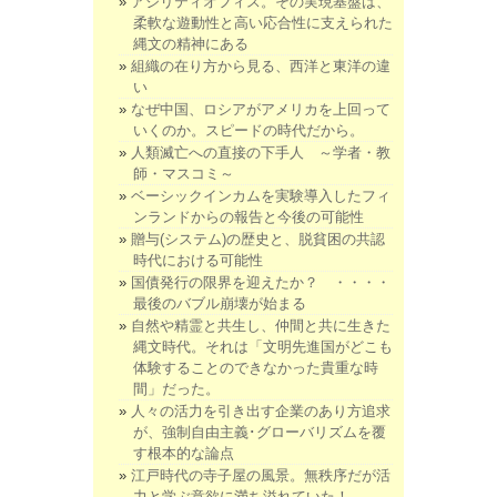
アジリティオフィス。その実現基盤は、
柔軟な遊動性と高い応合性に支えられた
縄文の精神にある
組織の在り方から見る、西洋と東洋の違
い
なぜ中国、ロシアがアメリカを上回って
いくのか。スピードの時代だから。
人類滅亡への直接の下手人 ～学者・教
師・マスコミ～
ベーシックインカムを実験導入したフィ
ンランドからの報告と今後の可能性
贈与(システム)の歴史と、脱貧困の共認
時代における可能性
国債発行の限界を迎えたか？ ・・・・
最後のバブル崩壊が始まる
自然や精霊と共生し、仲間と共に生きた
縄文時代。それは「文明先進国がどこも
体験することのできなかった貴重な時
間」だった。
人々の活力を引き出す企業のあり方追求
が、強制自由主義･グローバリズムを覆
す根本的な論点
江戸時代の寺子屋の風景。無秩序だが活
力と学ぶ意欲に満ち溢れていた！