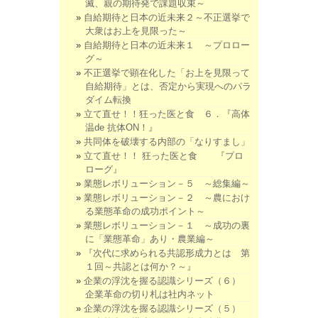
滅、親の期待発で課題収束～
自給期待と日本の近未来２～不正選挙で
大衆はお上を見限った～
自給期待と日本の近未来１ ～プロロー
グ～
不正選挙で顕在化した「お上を見限って
自給期待」とは、否定から実現へのパラ
ダイム転換
立て直せ！！狂った医と食 ６．『高体
温de 抗体ON！』
共同体を破壊する内部の「なりすまし」
立て直せ！！ 狂った医と食 『プロ
ローグ』
業態レボリューション－５ ～総集編～
業態レボリューション－２ ～農におけ
る業態革命の成功ポイント～
業態レボリューション－１ ～成功の裏
に「業態革命」あり・農業編～
『次代に求められる共認形成力とは 第
１回～共認とは何か？～』
企業の浮沈を握る認識シリーズ（６）
企業革命の切り札は社内ネット
企業の浮沈を握る認識シリーズ（５）