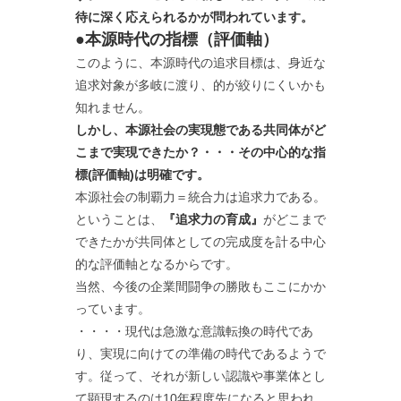
待に深く応えられるかが問われています。
●本源時代の指標（評価軸）
このように、本源時代の追求目標は、身近な
追求対象が多岐に渡り、的が絞りにくいかも
知れません。
しかし、本源社会の実現態である共同体がど
こまで実現できたか？・・・その中心的な指
標(評価軸)は明確です。
本源社会の制覇力＝統合力は追求力である。
ということは、
『追求力の育成』
がどこまで
できたかが共同体としての完成度を計る中心
的な評価軸となるからです。
当然、今後の企業間闘争の勝敗もここにかか
っています。
・・・・現代は急激な意識転換の時代であ
り、実現に向けての準備の時代であるようで
す。従って、それが新しい認識や事業体とし
て顕現するのは10年程度先になると思われ