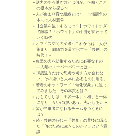
活力のある働き方とは何か。〜働くこと
の根本から探る〜
人が集まり育つ組織とは？→市場競争の
本丸は人材競争
【企業を強くするには？】ホワイトすぎ
て離職？「ホワイト」の中身が変わって
いく時代
オフィス空間の変遷～これからは、人が
集まり、組織力を最大化する「共創」の
時代！～
集団の力を結集するために必要なもの
―人類のスーパーパワーとは―
10歳違うだけで思考や考え方が合わな
い。その違いと大本にあるものに迫る。
若者のホットワード「蛙化現象」に迫っ
てみました！その本質とは？
おもてなしは「主客一体」～相手と一体
になり、互いに想いあう、充たしあい〜
皆が当事者になれるチームをつくるに
は？
続・共創の時代～「共創」の背後に隠れ
た「何のために生きるのか？」という意
識