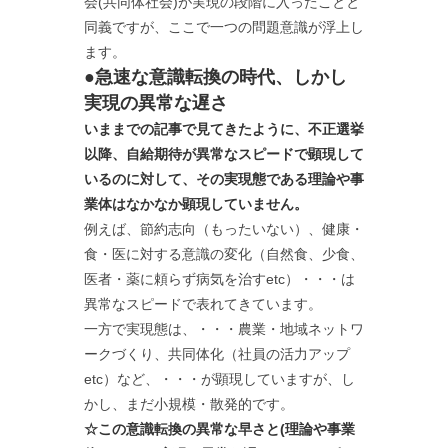
会(共同体社会)が実現の段階に入ったことと
同義ですが、ここで一つの問題意識が浮上し
ます。
●急速な意識転換の時代、しかし
実現の異常な遅さ
いままでの記事で見てきたように、不正選挙
以降、自給期待が異常なスピードで顕現して
いるのに対して、その実現態である理論や事
業体はなかなか顕現していません。
例えば、節約志向（もったいない）、健康・
食・医に対する意識の変化（自然食、少食、
医者・薬に頼らず病気を治すetc）・・・は
異常なスピードで表れてきています。
一方で実現態は、・・・農業・地域ネットワ
ークづくり、共同体化（社員の活力アップ
etc）など、・・・が顕現していますが、し
かし、まだ小規模・散発的です。
☆この意識転換の異常な早さと(理論や事業