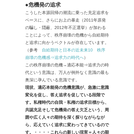
●危機発の追求
こうした本源回帰の潮流に乗った充足追求を
ベースに、さらにお上の暴走（2011年原発
の騙し・隠蔽、2012年不正選挙）が加わる
ことによって、秩序崩壊の危機から自給期待
と追求に向かうベクトルが存在しています。
（参考
自給期待と日本の近未来10 秩序
崩壊の危機感⇒追求力の時代へ
）
この秩序崩壊の危機→適応本能⇒追求力の時
代という意識は、万人が例外なく意識の最も
奥深に孕んでいる意識です。
現状、適応本能発の危機意識が、急激に意識
変化を促し、答え追求を促している段階で
す。私権時代の自我・私権の追求目標から、
共認充足そして危機発の答え欠乏という、周
囲や広く人々の期待を深く探りながらなが
ら、応えていく追求に変わってきているので
す。・・・・これらの新しい現実＝人々の期