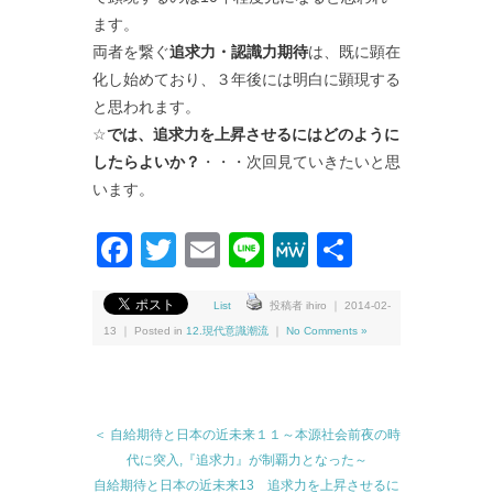
ます。
両者を繋ぐ
追求力・認識力期待
は、既に顕在
化し始めており、３年後には明白に顕現する
と思われます。
☆
では、追求力を上昇させるにはどのように
したらよいか？
・・・次回見ていきたいと思
います。
Facebook
Twitter
Email
Line
MeWe
共
有
List
投稿者 ihiro ｜ 2014-02-
13 ｜ Posted in
12.現代意識潮流
｜
No Comments »
＜ 自給期待と日本の近未来１１～本源社会前夜の時
代に突入,『追求力』が制覇力となった～
自給期待と日本の近未来13 追求力を上昇させるに