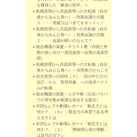
を獲得した「解放の哲学」へ
私権原理から共認原理への大転換（自分
発からみんな発へ）～対面会議の欠陥
２・・・突破口は⇒全てをネットへ！
私権原理から共認原理への大転換（自分
発からみんな発へ）～対面会議の欠陥
１・・・会議が眠いのなんで？
統合機運の基盤～キリスト教（内面と外
面の使い分け⇒面従腹背⇒自我の温床空
間）
私権原理から共認原理への大転換（自分
発からみんな発へ）～共同体だからこそ
自主管理への招待（４）「頭の中だけの
自己」から「実現対象」への追求ベクト
ルの転換
統合機運の基盤～ユダヤ教（出自バラバ
ラの寄せ集め集団を統合する観念）
4/29なんでや劇場レポート「観念力とは
何か？」（４）～観念力の本質である考
える力とは
4/29なんでや劇場レポート「観念力とは
何か？」（３） 「興味関心発の理解」
は近代のダマシ