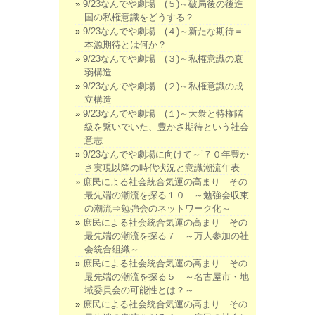
9/23なんでや劇場 (５)～破局後の後進
国の私権意識をどうする？
9/23なんでや劇場 (４)～新たな期待＝
本源期待とは何か？
9/23なんでや劇場 (３)～私権意識の衰
弱構造
9/23なんでや劇場 (２)～私権意識の成
立構造
9/23なんでや劇場 (１)～大衆と特権階
級を繋いでいた、豊かさ期待という社会
意志
9/23なんでや劇場に向けて～’７０年豊か
さ実現以降の時代状況と意識潮流年表
庶民による社会統合気運の高まり その
最先端の潮流を探る１０ ～勉強会収束
の潮流⇒勉強会のネットワーク化～
庶民による社会統合気運の高まり その
最先端の潮流を探る７ ～万人参加の社
会統合組織～
庶民による社会統合気運の高まり その
最先端の潮流を探る５ ～名古屋市・地
域委員会の可能性とは？～
庶民による社会統合気運の高まり その