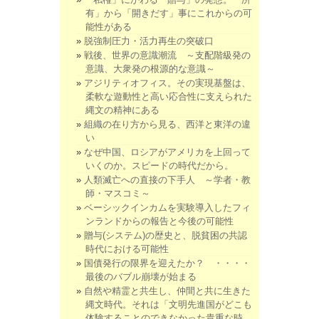
有」から「開きだす」事にこれからの可
能性がある
脱強制圧力・活力再生の突破口
戦後、世界の意識潮流 ～支配階級発の
意識、大衆発の根源的な意識～
アジリティオフィス。その実現基盤は、
柔軟な遊動性と高い応合性に支えられた
縄文の精神にある
組織の在り方から見る、西洋と東洋の違
い
なぜ中国、ロシアがアメリカを上回って
いくのか。スピードの時代だから。
人類滅亡への直接の下手人 ～学者・教
師・マスコミ～
ベーシックインカムを実験導入したフィ
ンランドからの報告と今後の可能性
贈与(システム)の歴史と、脱貧困の共認
時代における可能性
国債発行の限界を迎えたか？ ・・・・
最後のバブル崩壊が始まる
自然や精霊と共生し、仲間と共に生きた
縄文時代。それは「文明先進国がどこも
体験することのできなかった貴重な時