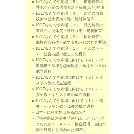
10/17なんでや劇場（５） 市場時代の
共認非充足の代償充足⇒解脱(芸能)埋没
10/17なんでや劇場（４） 西洋の自我
収束⇒観念収束⇒唯一絶対神信仰
10/17なんでや劇場（３） 武力時代の
東洋の共同体質⇒秩序収束⇒規範収束
10/17なんでや劇場（２） 原始時代～
部族連合時代～武力支配時代の社会共認
10/17なんでや劇場（１） 今回のテー
マ「社会共認の歴史」の目的
10/17なんでや劇場に向けて（４）～中
世都市の法律と恋愛観念⇒ルネサンスの
成立過程
10/17なんでや劇場に向けて（３）～イ
スラム教の成立過程
10/17なんでや劇場に向けて（２）～ユ
ダヤ教・キリスト教の成立過程
10/17なんでや劇場に向けて（１）～儒
教・バラモン教・仏教の成立過程
日本人に可能性はあるのか？
「特権階級の空中浮遊とは、どういうこ
となのか？（４）～「輸血経済（自由市
場の終焉）と失われた40年」