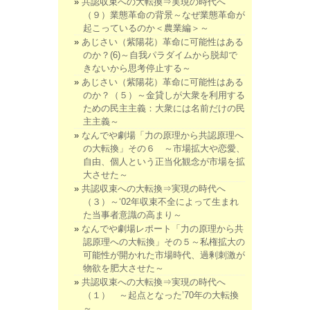
共認収束への大転換⇒実現の時代へ
（９）業態革命の背景～なぜ業態革命が
起こっているのか＜農業編＞～
あじさい（紫陽花）革命に可能性はある
のか？(6)～自我パラダイムから脱却で
きないから思考停止する～
あじさい（紫陽花）革命に可能性はある
のか？（５）～金貸しが大衆を利用する
ための民主主義：大衆には名前だけの民
主主義～
なんでや劇場「力の原理から共認原理へ
の大転換」その６ ～市場拡大や恋愛、
自由、個人という正当化観念が市場を拡
大させた～
共認収束への大転換⇒実現の時代へ
（３）～‘02年収束不全によって生まれ
た当事者意識の高まり～
なんでや劇場レポート「力の原理から共
認原理への大転換」その５～私権拡大の
可能性が開かれた市場時代、過剰刺激が
物欲を肥大させた～
共認収束への大転換⇒実現の時代へ
（１） ～起点となった’70年の大転換
～