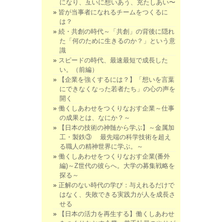
になり、互いに想いあう、充たしあい〜
皆が当事者になれるチームをつくるに
は？
続・共創の時代～「共創」の背後に隠れ
た「何のために生きるのか？」という意
識
スピードの時代、最速最短で成長した
い。（前編）
【企業を強くするには？】「想いを言葉
にできなくなった若者たち」の心の声を
開く
働くしあわせをつくりなおす企業～仕事
の成果とは、なにか？～
【日本の技術の神髄から学ぶ】～金属加
工・製鉄③ 最先端の科学技術を超え
る職人の精神世界に学ぶ。～
働くしあわせをつくりなおす企業(番外
編)～Z世代の彼らへ。大学の募集戦略を
探る～
正解のない時代の学び：与えれるだけで
はなく、失敗できる実践力が人を成長さ
せる
【日本の活力を再生する】働くしあわせ