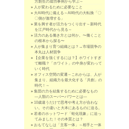
方創生の成功事例から学ぶ～
人が変わるために必要なこと
大AI時代に備える～AI時代の大転換「〇
〇側が激増する」
業を興す者が活力をつくり出す～新時代
を江戸時代から見る～
活力のある働き方とは何か。〜働くこと
の根本から探る〜
人が集まり育つ組織とは？→市場競争の
本丸は人材競争
【企業を強くするには？】ホワイトすぎ
て離職？「ホワイト」の中身が変わって
いく時代
オフィス空間の変遷～これからは、人が
集まり、組織力を最大化する「共創」の
時代！～
集団の力を結集するために必要なもの
―人類のスーパーパワーとは―
10歳違うだけで思考や考え方が合わな
い。その違いと大本にあるものに迫る。
若者のホットワード「蛙化現象」に迫っ
てみました！その本質とは？
おもてなしは「主客一体」～相手と一体