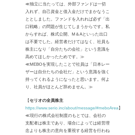
≪独立に当たっては、外部ファンドは一切
入れず、自己資金と借入金だけでまかなうこ
ととしました。ファンドを入れれば必ず「出
口戦略」の問題が生じてしまうからです。私
からすれば、株式公開、M＆Aといった出口
は不要でした。経営者だけてはなく、社員も
株主になり「自分たちの会社」という意識を
高めてほしかったためです。≫
≪MEBOを実現したことで社員は「日本レー
ザーは自分たちの会社だ」という意識を強く
持ってくれるようになったと思います。何よ
り、社員がほとんど辞めません。≫
【
セリオの全員株主
https://www.serio.inc/about/message/#meboArea
】
≪現行の株式会社制度のもとでは、会社の
支配者は株主であり、場合によっては経営理
念よりも株主の意向を重視する経営を行わね