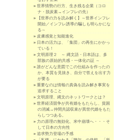
世界情勢の行方、生き残る企業（コロ
ナ・脱炭素→インフレの先）
【世界の力を読み解く】～世界インフレ
開始／インフレ誘導の騙しも明らかにな
る～
皮膚感覚と知能進化
日本の活力は、「集団」の再生にかかっ
ている！
文明原理２ ～ 縄文語・日本語は、多
部族の原始的共感・一体化の証 ～
誰がどんな意図でこの仕組みを作ったの
か、本質を見抜き、自分で答えを出す力
が要る
重要なのは情報の真偽を読み解き事実を
追求すること
文明原理、縄文のネットワークとは？
世界経済競争が共有婚をもたらし、貧困
の消滅→仲間共認収束が異世代婚をもた
らしつつある。
力の原理の無効化、米中崩壊へ・・・そ
して日本の方向性
追求勢力登場の予感
「私権」にかわる「贈与」の発想。「所