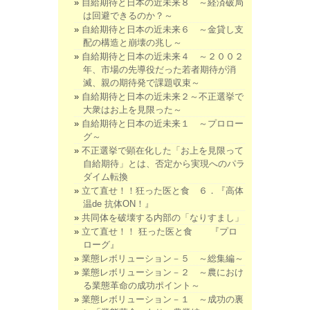
自給期待と日本の近未来８ ～経済破局
は回避できるのか？～
自給期待と日本の近未来６ ～金貸し支
配の構造と崩壊の兆し～
自給期待と日本の近未来４ ～２００２
年、市場の先導役だった若者期待が消
滅、親の期待発で課題収束～
自給期待と日本の近未来２～不正選挙で
大衆はお上を見限った～
自給期待と日本の近未来１ ～プロロー
グ～
不正選挙で顕在化した「お上を見限って
自給期待」とは、否定から実現へのパラ
ダイム転換
立て直せ！！狂った医と食 ６．『高体
温de 抗体ON！』
共同体を破壊する内部の「なりすまし」
立て直せ！！ 狂った医と食 『プロ
ローグ』
業態レボリューション－５ ～総集編～
業態レボリューション－２ ～農におけ
る業態革命の成功ポイント～
業態レボリューション－１ ～成功の裏