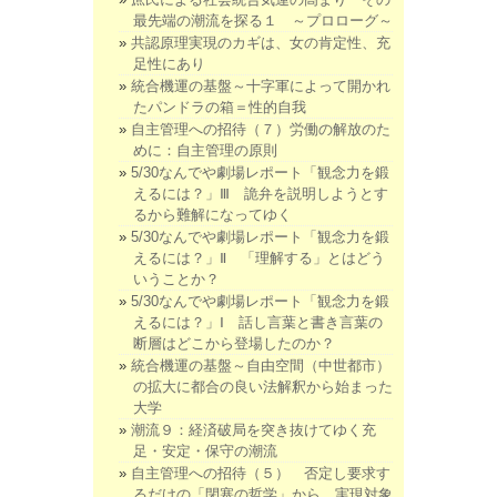
最先端の潮流を探る１ ～プロローグ～
共認原理実現のカギは、女の肯定性、充
足性にあり
統合機運の基盤～十字軍によって開かれ
たパンドラの箱＝性的自我
自主管理への招待（７）労働の解放のた
めに：自主管理の原則
5/30なんでや劇場レポート「観念力を鍛
えるには？」Ⅲ 詭弁を説明しようとす
るから難解になってゆく
5/30なんでや劇場レポート「観念力を鍛
えるには？」Ⅱ 「理解する」とはどう
いうことか？
5/30なんでや劇場レポート「観念力を鍛
えるには？」Ⅰ 話し言葉と書き言葉の
断層はどこから登場したのか？
統合機運の基盤～自由空間（中世都市）
の拡大に都合の良い法解釈から始まった
大学
潮流９：経済破局を突き抜けてゆく充
足・安定・保守の潮流
自主管理への招待（５） 否定し要求す
るだけの「閉塞の哲学」から、実現対象