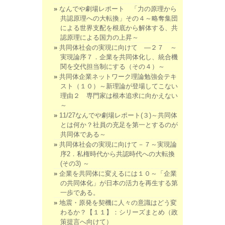
なんでや劇場レポート 「力の原理から
共認原理への大転換」その４～略奪集団
による世界支配を根底から解体する、共
認原理による国力の上昇～
共同体社会の実現に向けて ―２７ ～
実現論序７．企業を共同体化し、統合機
関を交代担当制にする（その４）～
共同体企業ネットワーク理論勉強会テキ
スト（１０）～新理論が登場してこない
理由２ 専門家は根本追求に向かえない
～
11/27なんでや劇場レポート(３)～共同体
とは何か？社員の充足を第一とするのが
共同体である～
共同体社会の実現に向けて－７～実現論
序2．私権時代から共認時代への大転換
(その3) ～
企業を共同体に変えるには１０～「企業
の共同体化」が日本の活力を再生する第
一歩である。
地震・原発を契機に人々の意識はどう変
わるか？【１１】：シリーズまとめ（政
策提言へ向けて）