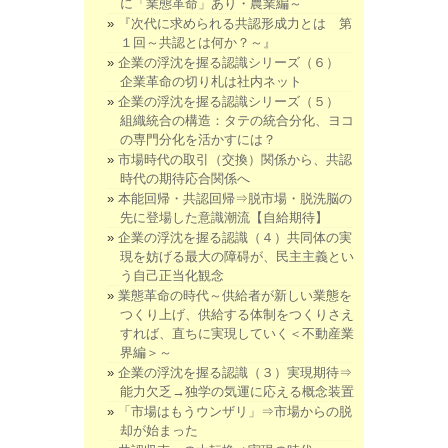
に「業態革命」あり・農業編～
『次代に求められる共認形成力とは 第
１回～共認とは何か？～』
企業の浮沈を握る認識シリーズ（６）
企業革命の切り札は社内ネット
企業の浮沈を握る認識シリーズ（５）
組織統合の構造：タテの統合分化、ヨコ
の専門分化を活かすには？
市場時代の取引（交換）関係から、共認
時代の期待応合関係へ
本能回帰・共認回帰⇒脱市場・脱洗脳の
先に登場した意識潮流【自給期待】
企業の浮沈を握る認識（４）共同体の実
現を妨げる最大の障碍が、民主主義とい
う自己正当化観念
業態革命の時代～供給者が新しい業態を
つくり上げ、供給する体制をつくりさえ
すれば、直ちに実現していく＜不動産業
界編＞～
企業の浮沈を握る認識（３）実現期待⇒
能力欠乏→独学の気運に応える概念装置
「市場はもうウンザリ」⇒市場からの脱
却が始まった