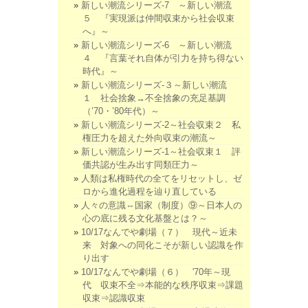
新しい潮流シリーズ-7 ～新しい潮流
５ 『実現派は仲間収束から社会収束
へ』～
新しい潮流シリーズ-6 ～新しい潮流
４ 『言葉それ自体が引力を持ち得ない
時代』～
新しい潮流シリーズ-３～新しい潮流
１ 社会捨象→不全捨象の充足基調
（’70・’80年代）～
新しい潮流シリーズ-2～社会収束２ 私
権圧力を超えた外向収束の潮流～
新しい潮流シリーズ-1～社会収束１ 評
価共認が生み出す同類圧力～
人類は私権時代の全てをリセットし、ゼ
ロから進化過程を辿り直している
人々の意識⇔国家（制度）⑨～日本人の
心の底に残る文化基盤とは？～
10/17なんでや劇場（７） 現代～近未
来 対象への同化こそが新しい認識を作
り出す
10/17なんでや劇場（６） '70年～現
代 収束不全⇒本能的な秩序収束⇒課題
収束⇒認識収束