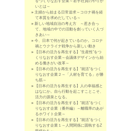
をつくりなおす企業～若手社員のやりが
いとは～
主婦から始まる日常追求～コロナ禍を経
て本質を求めだしている～
新しい地域自治の考え方 ～惹き合っ
て、地域の中での活動を創っていく人づ
きあい～
今、日本で何が起きているのか。コロナ
禍とウクライナ戦争から新しい動き
【日本の活力を再生する】“生産性”をつ
くりなおす企業～会議体デザインから始
める働きがい改革～
【日本の活力を再生する】“就活”をつく
りなおす企業２～「人材を育てる」が勝
ち筋～
【日本の活力を再生する】人の幸福感と
はなにか。自ら行動を起こすことこそ、
活力の源泉となる。
【日本の活力を再生する】“就活”をつく
りなおす企業（番外編）～離職率のあが
るホワイト企業～
【日本の活力を再生する】“就活”をつく
りなおす企業１～人間関係に固執するZ
世代たち～