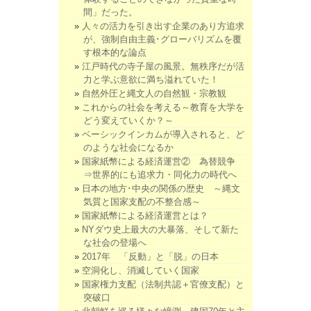
間」だった。
人々の活力を引き出す企業のあり方追求
が、強制自由主義･グローバリズムを覆
す根本的な論点
江戸時代の寺子屋の風景。無秩序だが活
力と学ぶ意欲に満ち溢れていた！
自然外圧と縄文人の自然観・宗教観
これからの社会を考える～教育を大学を
どう変えていくか？～
ベーシックインカムが導入されると、ど
のような社会になるか
国家紙幣による経済運営② 為替競争
⇒世界的にも追求力・同化力の時代へ
日本の地方･中央の関係の歴史 ～縄文
気質と国家支配の不整合感～
国家紙幣による経済運営とは？
NYダウ史上最大の大暴落、そして新た
な社会の登場へ
2017年 「反動」と「脱」の日本
空洞化し、消滅していく国家
国家権力支配（法制共認＋官僚支配）と
突破口