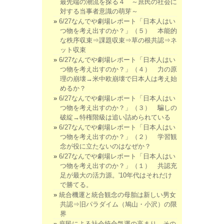
最先端の潮流を探る４ ～庶民の社会に
対する当事者意識の萌芽～
6/27なんでや劇場レポート「日本人はい
つ物を考え出すのか？」（５） 本能的
な秩序収束⇒課題収束⇒草の根共認⇒ネ
ット収束
6/27なんでや劇場レポート「日本人はい
つ物を考え出すのか？」（４） 力の原
理の崩壊→米中欧崩壊で日本人は考え始
めるか？
6/27なんでや劇場レポート「日本人はい
つ物を考え出すのか？」（３） 騙しの
破綻→特権階級は追い詰められている
6/27なんでや劇場レポート「日本人はい
つ物を考え出すのか？」（２） 学習観
念が役に立たないのはなぜか？
6/27なんでや劇場レポート「日本人はい
つ物を考え出すのか？」（１） 共認充
足が最大の活力源。'10年代はそれだけ
で勝てる。
統合機運と統合観念の母胎は新しい男女
共認⇒旧パラダイム（鳩山・小沢）の限
界
庶民による社会統合気運の高まり その