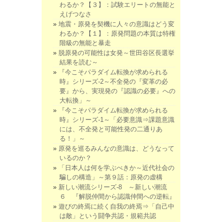
わるか？【３】：試験エリートの無能と
えげつなさ
地震・原発を契機に人々の意識はどう変
わるか？【１】：原発問題の本質は特権
階級の無能と暴走
脱原発の可能性は女発～世田谷区長選挙
結果を読む～
『今こそパラダイム転換が求められる
時』シリーズ-2～不全発の『変革の必
要』から、実現発の『認識の必要』への
大転換」～
『今こそパラダイム転換が求められる
時』シリーズ-1～「必要意識⇒課題意識
には、不全発と可能性発の二通りあ
る！」～
原発を巡るみんなの意識は、どうなって
いるのか？
「日本人は何を学ぶべきか～近代社会の
騙しの構造」～第９話：原発の虚構
新しい潮流シリーズ-8 ～新しい潮流
６ 『解脱仲間から認識仲間への逆転』
遊びの終焉に続く自我の終焉⇒「自己中
は敵」という闘争共認・規範共認