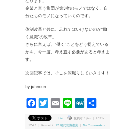
なります。
企業と言う集団が第3者のモノではなく、自
分たちのモノになっていくのです。
体制改革と共に、忘れてはいけないのが“働
く意識”の改革。
さらに言えば、“働く”ことをどう捉えている
かを、今一度、考え直す必要があると考えま
す。
次回記事では、そこを深堀りしていきます！
by johnson
Facebook
Twitter
Email
Line
MeWe
共
有
List
投稿者 fuji-m ｜ 2021-
12-24 ｜ Posted in
12.現代意識潮流
｜
No Comments »