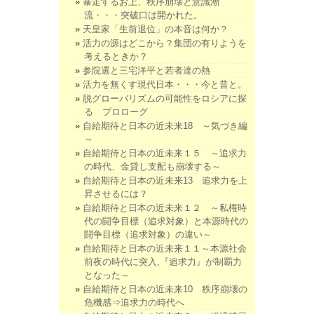
暴走するお上、秩序崩壊と意識潮
流・・・突破口は開かれた。
天皇家「生前退位」の本音は何か？
活力の源はどこから？集団の有りようを
考えるときか？
参院選と三宅洋平と若者達の熱
活力を無くす現代日本・・・今と昔と。
脱グローバリズムの可能性をロシアに探
る プロローグ
自給期待と日本の近未来18 ～気づき編
～
自給期待と日本の近未来１５ ～追求力
の時代、金貸し支配も崩壊する～
自給期待と日本の近未来13 追求力を上
昇させるには？
自給期待と日本の近未来１２ ～私権時
代の闘争目標（追求対象）と本源時代の
闘争目標（追求対象）の違い～
自給期待と日本の近未来１１～本源社会
前夜の時代に突入,『追求力』が制覇力
となった～
自給期待と日本の近未来10 秩序崩壊の
危機感⇒追求力の時代へ