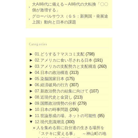
大AI時代に備える～AI時代の大転換「〇〇
側が激増する」
グローバルサウス（ＧＳ：新興国・発展途
上国）動向と日本の課題
Categories
►
01.どうする？マスコミ支配
(798)
►
02.アメリカに食い尽される日本
(191)
►
03.アメリカの支配勢力と支配構造
(260)
►
04.日本の政治構造
(313)
►
05.染脳国家日本
(175)
►
06.経済破局の行方
(307)
►
07.新政治勢力の結集に向けて
(107)
►
08.近現代史と金貸し
(213)
►
09.国際政治情勢の分析
(279)
►
10.日本の時事問題
(206)
►
11.世論形成の場、ネットの可能性
(95)
▼
12.現代意識潮流
(300)
人を集める前に自分達の生きる場所を
「ステキに変える事」 ～神山町の地