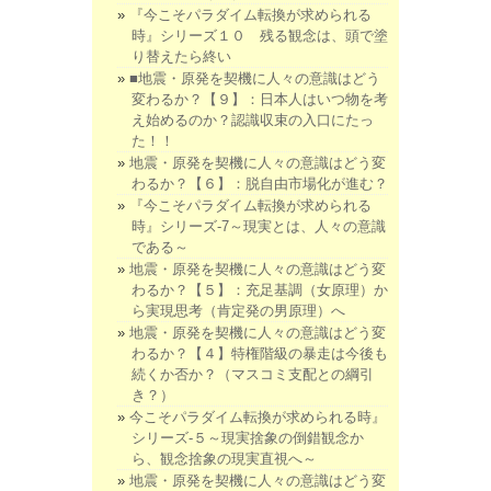
『今こそパラダイム転換が求められる
時』シリーズ１０ 残る観念は、頭で塗
り替えたら終い
■地震・原発を契機に人々の意識はどう
変わるか？【９】：日本人はいつ物を考
え始めるのか？認識収束の入口にたっ
た！！
地震・原発を契機に人々の意識はどう変
わるか？【６】：脱自由市場化が進む？
『今こそパラダイム転換が求められる
時』シリーズ-7～現実とは、人々の意識
である～
地震・原発を契機に人々の意識はどう変
わるか？【５】：充足基調（女原理）か
ら実現思考（肯定発の男原理）へ
地震・原発を契機に人々の意識はどう変
わるか？【４】特権階級の暴走は今後も
続くか否か？（マスコミ支配との綱引
き？）
今こそパラダイム転換が求められる時』
シリーズ-５～現実捨象の倒錯観念か
ら、観念捨象の現実直視へ～
地震・原発を契機に人々の意識はどう変