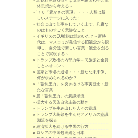
北朝鮮を巡る様々な憶測～建国70年と主
体思想から考える～
’７０「豊かさの実現」・・・人類は新
しいステージに入った！
社会に出て仕事をしていく上で、凡庸な
のはものすごく悲惨なこと
イギリスのEU離脱は遠のいた？～新時
代は、マスコミが発信する旧観念から脱
却し、自分達で新しい言葉・観念を創る
ことで実現する～
トランプ政権の内部力学～民族派と金貸
しとネオコン～
国家と市場の退場・・・新たな未来像、
何が求められるのか？
「強制圧力」を突き抜ける事実観念・新
たな言葉
脱「強制圧力」の意識潮流
拡大する民族自決主義の動き
トランプを生み出した人々の意識
トランプ大統領を生んだアメリカの意識
潮流を探る
経済拡大を続ける中国の行方
ロシアの中国包囲網と日本