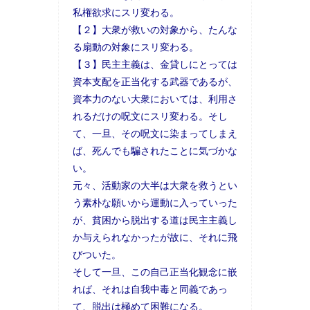
私権欲求にスリ変わる。
【２】大衆が救いの対象から、たんな
る扇動の対象にスリ変わる。
【３】民主主義は、金貸しにとっては
資本支配を正当化する武器であるが、
資本力のない大衆においては、利用さ
れるだけの呪文にスリ変わる。そし
て、一旦、その呪文に染まってしまえ
ば、死んでも騙されたことに気づかな
い。
元々、活動家の大半は大衆を救うとい
う素朴な願いから運動に入っていった
が、貧困から脱出する道は民主主義し
か与えられなかったが故に、それに飛
びついた。
そして一旦、この自己正当化観念に嵌
れば、それは自我中毒と同義であっ
て、脱出は極めて困難になる。