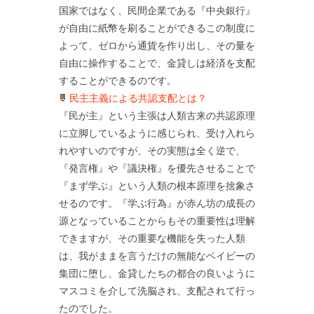
国家ではなく、民間企業である『中央銀行』
が自由に紙幣を刷ることができるこの制度に
よって、ゼロから通貨を作り出し、その量を
自由に操作することで、金貸しは経済を支配
することができるのです。
民主主義による共認支配とは？
『民が主』という主張は人類古来の共認原理
に立脚しているように感じられ、受け入れら
れやすいのですが、その実態は全く逆で、
『発言権』や『議決権』を優先させることで
『まず学ぶ』という人類の根本原理を捨象さ
せるのです。『学ぶ行為』が赤ん坊の成長の
源となっていることからもその重要性は理解
できますが、その重要な機能を失った人類
は、我がままを言うだけの無能なベイビーの
集団に堕し、金貸したちの都合の良いように
マスコミを介して洗脳され、支配されて行っ
たのでした。