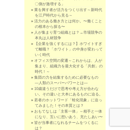
〇側が激増する」
業を興す者が活力をつくり出す～新時代
を江戸時代から見る～
活力のある働き方とは何か。〜働くこと
の根本から探る〜
人が集まり育つ組織とは？→市場競争の
本丸は人材競争
【企業を強くするには？】ホワイトすぎ
て離職？「ホワイト」の中身が変わって
いく時代
オフィス空間の変遷～これからは、人が
集まり、組織力を最大化する「共創」の
時代！～
集団の力を結集するために必要なもの
―人類のスーパーパワーとは―
10歳違うだけで思考や考え方が合わな
い。その違いと大本にあるものに迫る。
若者のホットワード「蛙化現象」に迫っ
てみました！その本質とは？
おもてなしは「主客一体」～相手と一体
になり、互いに想いあう、充たしあい〜
皆が当事者になれるチームをつくるに
は？