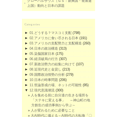
グローバルサウス（ＧＳ：新興国・発展途
上国）動向と日本の課題
Categories
►
01.どうする？マスコミ支配
(798)
►
02.アメリカに食い尽される日本
(191)
►
03.アメリカの支配勢力と支配構造
(260)
►
04.日本の政治構造
(313)
►
05.染脳国家日本
(175)
►
06.経済破局の行方
(307)
►
07.新政治勢力の結集に向けて
(107)
►
08.近現代史と金貸し
(213)
►
09.国際政治情勢の分析
(279)
►
10.日本の時事問題
(206)
►
11.世論形成の場、ネットの可能性
(95)
▼
12.現代意識潮流
(300)
人を集める前に自分達の生きる場所を
「ステキに変える事」 ～神山町の地
方創生の成功事例から学ぶ～
人が変わるために必要なこと
大AI時代に備える～AI時代の大転換「〇