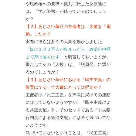
や現政権への要求・批判に転じた反原連に
は、『学ぶ姿勢』が残っているのでしょう
か？
【２】あじさい革命の主催者は、大衆を『扇
動』したか？
実際に彼らは多くの大衆を動かしました。
『仮に１００万人が集まったら、政治の中枢
まで声は届くはず』
と明言してもいますが、
果たしてその『人数』は、『脱原発』に繋が
るのでしょうか？
【３】あじさい革命における『民主主義』の
位置は？そして大衆にとっては呪文か？
主催者は『民主主義』を声高に掲げての運動
にはしていないようですが、『民主主義によ
る共認支配』と、そのセットである『中央銀
行制度による経済支配』には全く気づいてな
いようです。
気づいていないということは、『民主主義』