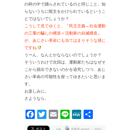
の枠の中で踊らされているのと同じこと。知
らないうちに呪文をかけられているというこ
とではないでしょうか？
こうして見てゆくと、『民主主義→社会運動
の三重の騙しの構造＝活動家の自滅構造』
が、あじさい革命にも当てはまりそうな感じ
ですね
うーん、なんとかならないのでしょうか？
そういうわけで次回は、運動家たちはなぜそ
こから脱出できないのかを追究しつつ、あじ
さい革命の可能性を探ってゆきたいと思いま
す。
お楽しみに。
さようなら。
Facebook
Twitter
Email
Line
MeWe
共
有
List
投稿者 ohmori ｜ 2012-