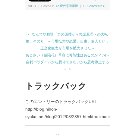
08-31 ｜ Posted in
12.現代意識潮流
｜
19 Comments »
＜ なんでや劇場「力の原理から共認原理への大転
換」その６ ～市場拡大や恋愛、自由、個人という
正当化観念が市場を拡大させた～
あじさい（紫陽花）革命に可能性はあるのか？(6)～
自我パラダイムから脱却できないから思考停止する
～ ＞
トラックバック
このエントリーのトラックバックURL:
http://blog.nihon-
syakai.net/blog/2012/08/2357.html/trackback