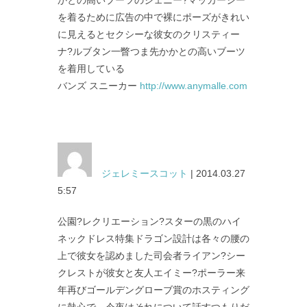
を着るために広告の中で裸にポーズがきれい
に見えるとセクシーな彼女のクリスティー
ナ?ルブタン一瞥つま先かかとの高いブーツ
を着用している
バンズ スニーカー
http://www.anymalle.com
ジェレミースコット
| 2014.03.27
5:57
公園?レクリエーション?スターの黒のハイ
ネックドレス特集ドラゴン設計は各々の腰の
上で彼女を認めました司会者ライアン?シー
クレストが彼女と友人エイミー?ポーラー来
年再びゴールデングローブ賞のホスティング
に熱心で、今夜はそれについて話すつもりだ