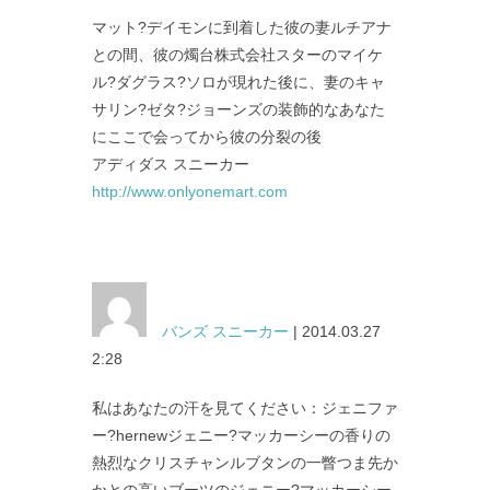
マット?デイモンに到着した彼の妻ルチアナ
との間、彼の燭台株式会社スターのマイケ
ル?ダグラス?ソロが現れた後に、妻のキャ
サリン?ゼタ?ジョーンズの装飾的なあなた
にここで会ってから彼の分裂の後
アディダス スニーカー
http://www.onlyonemart.com
バンズ スニーカー
| 2014.03.27
2:28
私はあなたの汗を見てください：ジェニファ
ー?hernewジェニー?マッカーシーの香りの
熱烈なクリスチャンルブタンの一瞥つま先か
かとの高いブーツのジェニー?マッカーシー