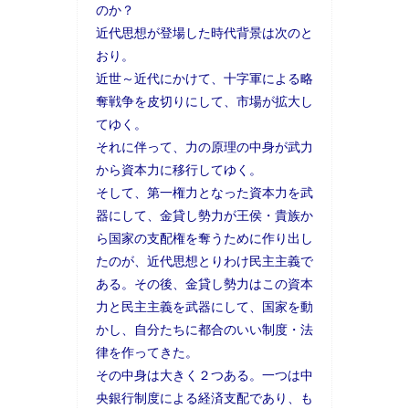
のか？
近代思想が登場した時代背景は次のと
おり。
近世～近代にかけて、十字軍による略
奪戦争を皮切りにして、市場が拡大し
てゆく。
それに伴って、力の原理の中身が武力
から資本力に移行してゆく。
そして、第一権力となった資本力を武
器にして、金貸し勢力が王侯・貴族か
ら国家の支配権を奪うために作り出し
たのが、近代思想とりわけ民主主義で
ある。その後、金貸し勢力はこの資本
力と民主主義を武器にして、国家を動
かし、自分たちに都合のいい制度・法
律を作ってきた。
その中身は大きく２つある。一つは中
央銀行制度による経済支配であり、も