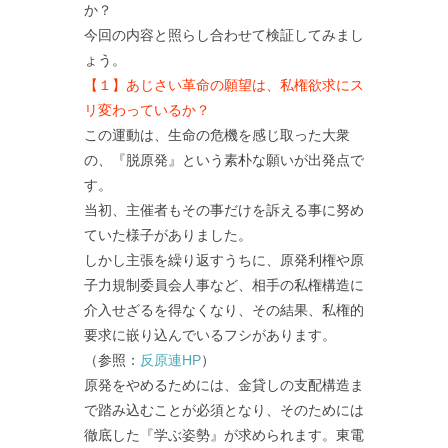
か？
今回の内容と照らし合わせて検証してみまし
ょう。
【１】あじさい革命の願望は、私権欲求にス
リ変わっているか？
この運動は、生命の危機を感じ取った大衆
の、『脱原発』という素朴な願いが出発点で
す。
当初、主催者もその事だけを訴える事に努め
ていた様子がありました。
しかし主張を繰り返すうちに、原発利権や原
子力規制委員会人事など、相手の私権構造に
介入せざるを得なくなり、その結果、私権的
要求に嵌り込んでいるフシがあります。
（参照：
反原連HP
）
原発をやめるためには、金貸しの支配構造ま
で踏み込むことが必須となり、そのためには
徹底した『学ぶ姿勢』が求められます。東電