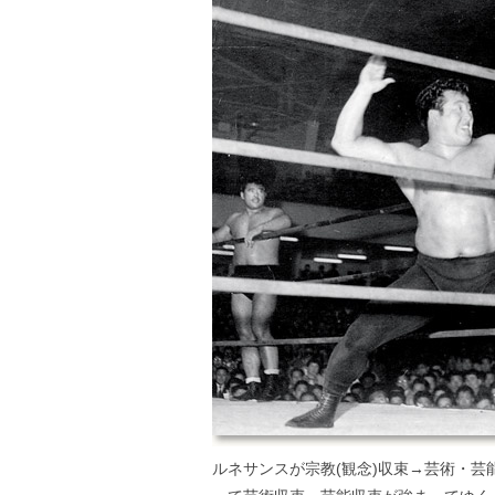
ルネサンスが宗教(観念)収束→芸術・