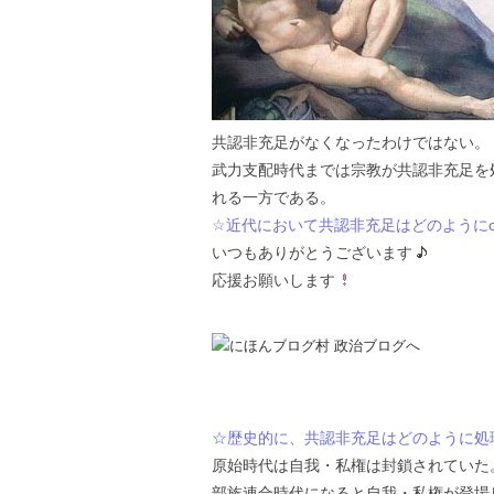
共認非充足がなくなったわけではない。
武力支配時代までは宗教が共認非充足を
れる一方である。
☆近代において共認非充足はどのように
いつもありがとうございます
応援お願いします
☆歴史的に、共認非充足はどのように処
原始時代は自我・私権は封鎖されていた
部族連合時代になると自我・私権が登場