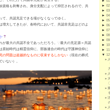
►
0
►
0
加資格も剥奪され、身分支配によって抑圧されるので、共
►
0
►
0
って、共認充足できる場がなくなってゆく。
►
0
は増大してきたが、各時代において、共認非充足はどのよ
►
0
►
0
►
0
か
►
0
れが最大の共認不全であっただろう。∵最大の充足源＝共認
►
1
は原始時代は精霊信仰に、部族連合の時代は守護神信仰に
►
1
▼
1
死の問題は超越的なものに収束するしかない
（現在の葬式
ていない）。