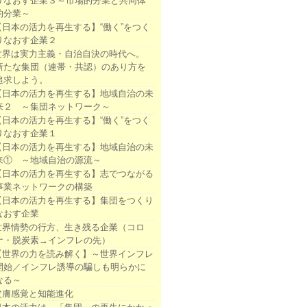
りなおす企業３～市場的分業と共同体
的分業～
【日本の活力を再生する】“働く”をつく
りなおす企業２
世界は実力主義・自治自決の時代へ。
新たな集団（連帯・共認）のあり方を
追求しよう。
【日本の活力を再生する】地域自治の未
来２ ～集団ネットワーク～
【日本の活力を再生する】“働く”をつく
りなおす企業１
【日本の活力を再生する】地域自治の未
来① ～地域自治の源流～
【日本の活力を再生する】志でつながる
事業ネットワークの構築
【日本の活力を再生する】集団をつくり
なおす企業
世界情勢の行方、生き残る企業（コロ
ナ・脱炭素→インフレの先）
【世界の力を読み解く】～世界インフレ
開始／インフレ誘導の騙しも明らかに
なる～
皮膚感覚と知能進化