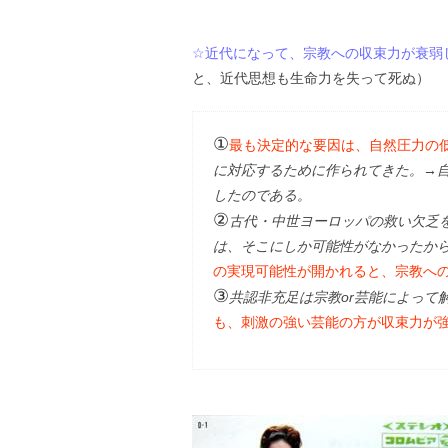
☆近代になって、宗教への収束力が衰弱
と、近代思想も生命力を失って死ぬ）
①
最も決定的な要因は、自然圧力の
に対応するために作られてきた。→自
したのである。
②
古代・中世ヨーロッパの救い欠乏を
は、そこにしか可能性がなかったか
の実現可能性が開かれると、宗教へ
③
共認非充足は宗教or芸能によって
も、刺激の強い芸能の方が収束力が