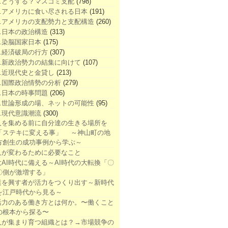
1.どうする？マスコミ支配
(798)
2.アメリカに食い尽される日本
(191)
3.アメリカの支配勢力と支配構造
(260)
4.日本の政治構造
(313)
5.染脳国家日本
(175)
6.経済破局の行方
(307)
7.新政治勢力の結集に向けて
(107)
8.近現代史と金貸し
(213)
9.国際政治情勢の分析
(279)
0.日本の時事問題
(206)
1.世論形成の場、ネットの可能性
(95)
2.現代意識潮流
(300)
人を集める前に自分達の生きる場所を
「ステキに変える事」 ～神山町の地
方創生の成功事例から学ぶ～
人が変わるために必要なこと
大AI時代に備える～AI時代の大転換「〇
〇側が激増する」
業を興す者が活力をつくり出す～新時代
を江戸時代から見る～
活力のある働き方とは何か。〜働くこと
の根本から探る〜
人が集まり育つ組織とは？→市場競争の