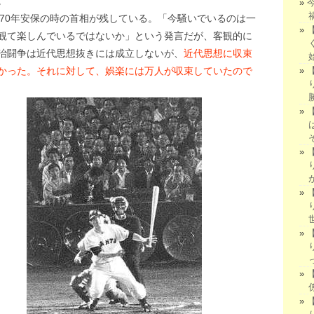
。
’70年安保の時の首相が残している。「今騒いでいるのは一
観て楽しんでいるではないか」という発言だが、客観的に
治闘争は近代思想抜きには成立しないが、
近代思想に収束
かった。それに対して、娯楽には万人が収束していたので