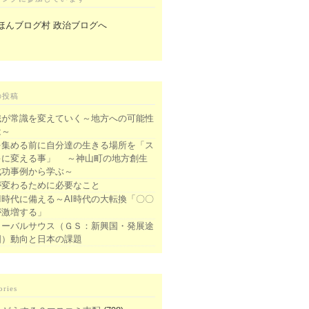
の投稿
識が常識を変えていく～地方への可能性
は～
を集める前に自分達の生きる場所を「ス
キに変える事」 ～神山町の地方創生
成功事例から学ぶ～
が変わるために必要なこと
I時代に備える～AI時代の大転換「〇〇
が激増する」
ローバルサウス（ＧＳ：新興国・発展途
国）動向と日本の課題
ories