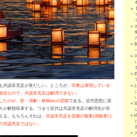
も共認非充足が甚だしい。ところが、
宗教は衰弱している
観念なので、共認非充足は解消できない。
たのが、歌・演劇・映画etcの芸能
である。近代思想に収
人が解脱収束する。つまり近代は共認非充足の解消先が宗
える。もちろんそれは、
共認非充足を芸能の観客(傍観者)と
の共認充足ではない。