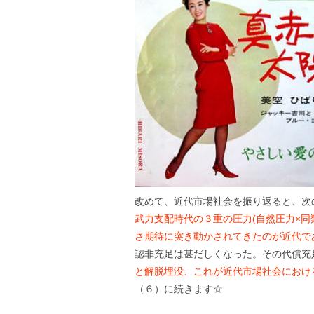
改めて、近代市場社会を振り返ると、次
武力支配時代の３重の圧力(自然圧力×同
さ期待に突き動かされてきたのが近代で
認非充足は甚だしくなった。その代償充
と解脱埋没、これが近代市場社会におけ
（６）に続きます☆