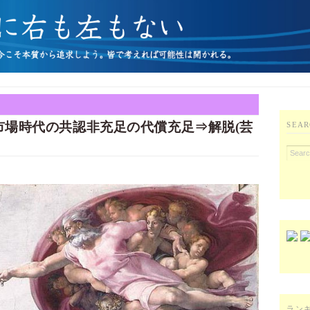
 市場時代の共認非充足の代償充足⇒解脱(芸
SEAR
ラン