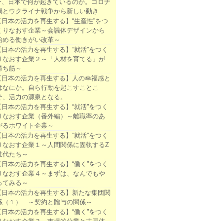
今、日本で何が起きているのか。コロナ
禍とウクライナ戦争から新しい動き
【日本の活力を再生する】“生産性”をつ
くりなおす企業～会議体デザインから
始める働きがい改革～
【日本の活力を再生する】“就活”をつく
りなおす企業２～「人材を育てる」が
勝ち筋～
【日本の活力を再生する】人の幸福感と
はなにか。自ら行動を起こすことこ
そ、活力の源泉となる。
【日本の活力を再生する】“就活”をつく
りなおす企業（番外編）～離職率のあ
がるホワイト企業～
【日本の活力を再生する】“就活”をつく
りなおす企業１～人間関係に固執するZ
世代たち～
【日本の活力を再生する】“働く”をつく
りなおす企業４～まずは、なんでもや
ってみる～
【日本の活力を再生する】新たな集団関
係（１） ～契約と贈与の関係～
【日本の活力を再生する】“働く”をつく