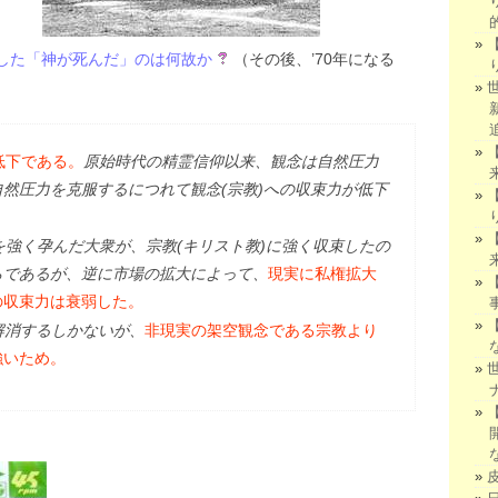
した「神が死んだ」のは何故か
（その後、’70年になる
低下である。
原始時代の精霊信仰以来、観念は自然圧力
然圧力を克服するにつれて観念(宗教)への収束力が低下
強く孕んだ大衆が、宗教(キリスト教)に強く収束したの
らであるが、逆に市場の拡大によって、
現実に私権拡大
の収束力は衰弱した。
解消するしかないが、
非現実の架空観念である宗教より
強いため。