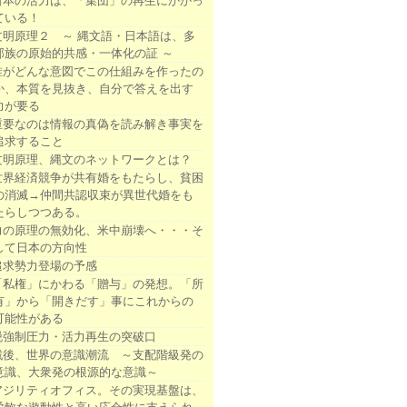
日本の活力は、「集団」の再生にかかっ
ている！
文明原理２ ～ 縄文語・日本語は、多
部族の原始的共感・一体化の証 ～
誰がどんな意図でこの仕組みを作ったの
か、本質を見抜き、自分で答えを出す
力が要る
重要なのは情報の真偽を読み解き事実を
追求すること
文明原理、縄文のネットワークとは？
世界経済競争が共有婚をもたらし、貧困
の消滅→仲間共認収束が異世代婚をも
たらしつつある。
力の原理の無効化、米中崩壊へ・・・そ
して日本の方向性
追求勢力登場の予感
「私権」にかわる「贈与」の発想。「所
有」から「開きだす」事にこれからの
可能性がある
脱強制圧力・活力再生の突破口
戦後、世界の意識潮流 ～支配階級発の
意識、大衆発の根源的な意識～
アジリティオフィス。その実現基盤は、