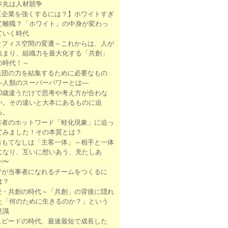
本丸は人材競争
【企業を強くするには？】ホワイトすぎ
て離職？「ホワイト」の中身が変わっ
ていく時代
オフィス空間の変遷～これからは、人が
集まり、組織力を最大化する「共創」
の時代！～
集団の力を結集するために必要なもの
―人類のスーパーパワーとは―
10歳違うだけで思考や考え方が合わな
い。その違いと大本にあるものに迫
る。
若者のホットワード「蛙化現象」に迫っ
てみました！その本質とは？
おもてなしは「主客一体」～相手と一体
になり、互いに想いあう、充たしあ
い〜
皆が当事者になれるチームをつくるに
は？
続・共創の時代～「共創」の背後に隠れ
た「何のために生きるのか？」という
意識
スピードの時代、最速最短で成長した