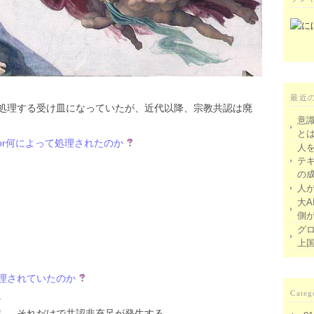
最近
処理する受け皿になっていたが、近代以降、宗教共認は廃
意
と
or何によって処理されたのか
人
テ
の
人
大A
側
グ
上
理されていたのか
Categ
。
し、それだけで共認非充足が発生する。