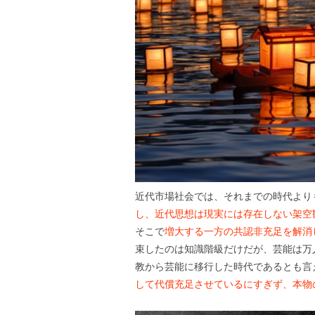
近代市場社会では、それまでの時代より
し、近代思想は現実には存在しない架空
そこで
増大する一方の共認非充足を解消し
束したのは知識階級だけだが、芸能は万
教から芸能に移行した時代であるとも言
して代償充足させているにすぎず、本物