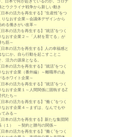
今、日本で何が起きているのか。コロナ
禍とウクライナ戦争から新しい動き
【日本の活力を再生する】“生産性”をつ
くりなおす企業～会議体デザインから
始める働きがい改革～
【日本の活力を再生する】“就活”をつく
りなおす企業２～「人材を育てる」が
勝ち筋～
【日本の活力を再生する】人の幸福感と
はなにか。自ら行動を起こすことこ
そ、活力の源泉となる。
【日本の活力を再生する】“就活”をつく
りなおす企業（番外編）～離職率のあ
がるホワイト企業～
【日本の活力を再生する】“就活”をつく
りなおす企業１～人間関係に固執するZ
世代たち～
【日本の活力を再生する】“働く”をつく
りなおす企業４～まずは、なんでもや
ってみる～
【日本の活力を再生する】新たな集団関
係（１） ～契約と贈与の関係～
【日本の活力を再生する】“働く”をつく