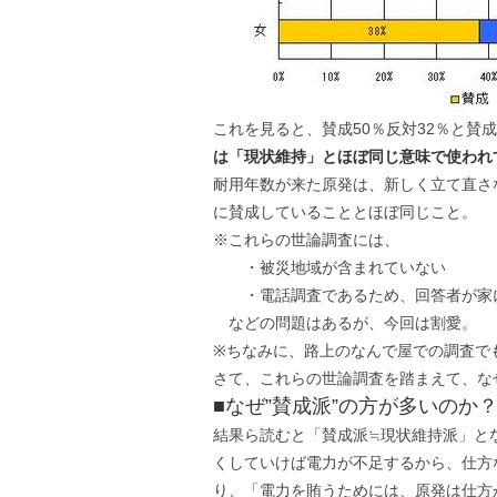
これを見ると、賛成50％反対32％と賛
は「現状維持」とほぼ同じ意味で使われ
耐用年数が来た原発は、新しく立て直さ
に賛成していることとほぼ同じこと。
※これらの世論調査には、
・被災地域が含まれていない
・電話調査であるため、回答者が家に
などの問題はあるが、今回は割愛。
※ちなみに、路上のなんで屋での調査で
さて、これらの世論調査を踏まえて、な
■なぜ”賛成派”の方が多いのか
結果ら読むと「賛成派≒現状維持派」と
くしていけば電力が不足するから、仕方
り、「電力を賄うためには、原発は仕方