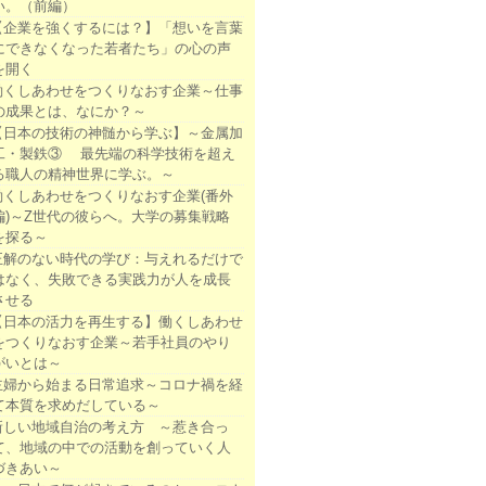
い。（前編）
【企業を強くするには？】「想いを言葉
にできなくなった若者たち」の心の声
を開く
働くしあわせをつくりなおす企業～仕事
の成果とは、なにか？～
【日本の技術の神髄から学ぶ】～金属加
工・製鉄③ 最先端の科学技術を超え
る職人の精神世界に学ぶ。～
働くしあわせをつくりなおす企業(番外
編)～Z世代の彼らへ。大学の募集戦略
を探る～
正解のない時代の学び：与えれるだけで
はなく、失敗できる実践力が人を成長
させる
【日本の活力を再生する】働くしあわせ
をつくりなおす企業～若手社員のやり
がいとは～
主婦から始まる日常追求～コロナ禍を経
て本質を求めだしている～
新しい地域自治の考え方 ～惹き合っ
て、地域の中での活動を創っていく人
づきあい～