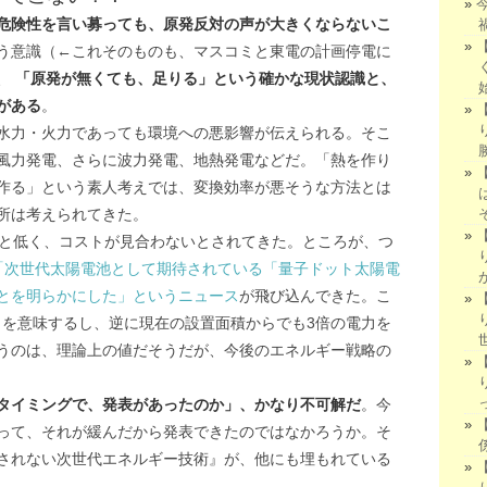
危険性を言い募っても、原発反対の声が大きくならないこ
う意識（←これそのものも、マスコミと東電の計画停電に
、
「原発が無くても、足りる」という確かな現状認識と、
がある
。
水力・火力であっても環境への悪影響が伝えられる。そこ
風力発電、さらに波力発電、地熱発電などだ。「熱を作り
作る」という素人考えでは、変換効率が悪そうな方法とは
所は考えられてきた。
％と低く、コストが見合わないとされてきた。ところが、つ
「次世代太陽電池として期待されている「量子ドット太陽電
とを明らかにした」というニュース
が飛び込んできた。こ
とを意味するし、逆に現在の設置面積からでも3倍の電力を
うのは、理論上の値だそうだが、今後のエネルギー戦略の
タイミングで、発表があったのか」、かなり不可解だ
。今
って、それが緩んだから発表できたのではなかろうか。そ
されない次世代エネルギー技術』が、他にも埋もれている