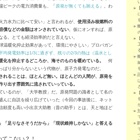
場ピークの電力消費量も、「
原発が無くても賄える
」。わ
火力水力に比べて安い」と言われるが、
使用済み核燃料の
賠償などの金額はオンされていない
。仮にオンすれば、原
なる。とても経済効率的だと言えない。
地球温暖化抑止効果があって、環境にやさしい」プロパガン
平均発電効率は1/3に過ぎず、残りの2/3の熱は（温水とし
暖化を抑止するどころか、海そのものを暖めている。
何
っぱり分からないという代物が、原子力発電なのだ。
されることは、ほとんど無い。ほとんどの人間が、原発を
作り出す雰囲気に流されていっている。
ているのが、「大学教授」だ。原発問題の識者として名の
盛んに自説を繰り広げていった（今回の事故後に、ネット
信頼度も高い小出京大助教（昔の助手）とは、天と地ほど
」「足りなさそうだから」「現状維持しかない」と答える
いてこない？！