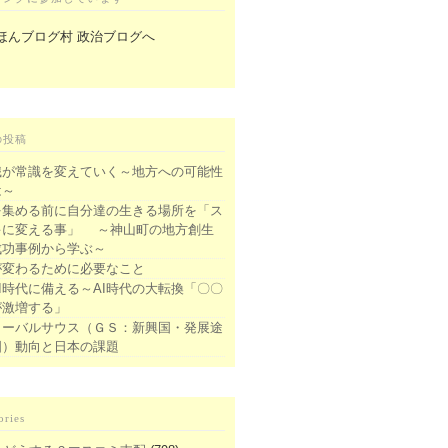
の投稿
識が常識を変えていく～地方への可能性
は～
を集める前に自分達の生きる場所を「ス
キに変える事」 ～神山町の地方創生
成功事例から学ぶ～
が変わるために必要なこと
I時代に備える～AI時代の大転換「〇〇
が激増する」
ローバルサウス（ＧＳ：新興国・発展途
国）動向と日本の課題
ories