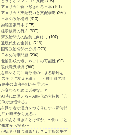
1.どうする？マスコミ支配
(798)
2.アメリカに食い尽される日本
(191)
3.アメリカの支配勢力と支配構造
(260)
4.日本の政治構造
(313)
5.染脳国家日本
(175)
6.経済破局の行方
(307)
7.新政治勢力の結集に向けて
(107)
8.近現代史と金貸し
(213)
9.国際政治情勢の分析
(279)
0.日本の時事問題
(206)
1.世論形成の場、ネットの可能性
(95)
2.現代意識潮流
(300)
人を集める前に自分達の生きる場所を
「ステキに変える事」 ～神山町の地
方創生の成功事例から学ぶ～
人が変わるために必要なこと
大AI時代に備える～AI時代の大転換「〇
〇側が激増する」
業を興す者が活力をつくり出す～新時代
を江戸時代から見る～
活力のある働き方とは何か。〜働くこと
の根本から探る〜
人が集まり育つ組織とは？→市場競争の