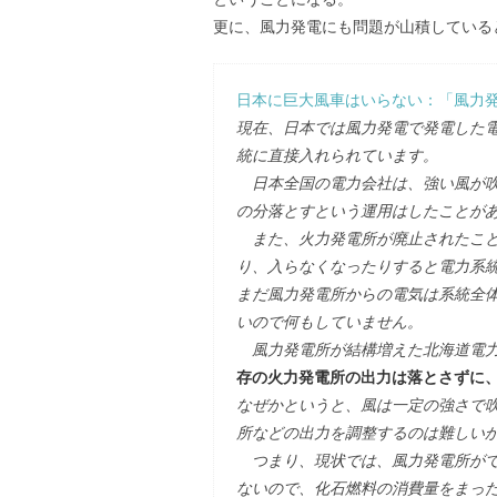
更に、風力発電にも問題が山積している
日本に巨大風車はいらない：「風力
現在、日本では風力発電で発電した
統に直接入れられています。
日本全国の電力会社は、強い風が吹
の分落とすという運用はしたことが
また、火力発電所が廃止されたこと
り、入らなくなったりすると電力系
まだ風力発電所からの電気は系統全
いので何もしていません。
風力発電所が結構増えた北海道電力
存の火力発電所の出力は落とさずに
なぜかというと、風は一定の強さで
所などの出力を調整するのは難しい
つまり、現状では、風力発電所がで
ないので、化石燃料の消費量をまっ