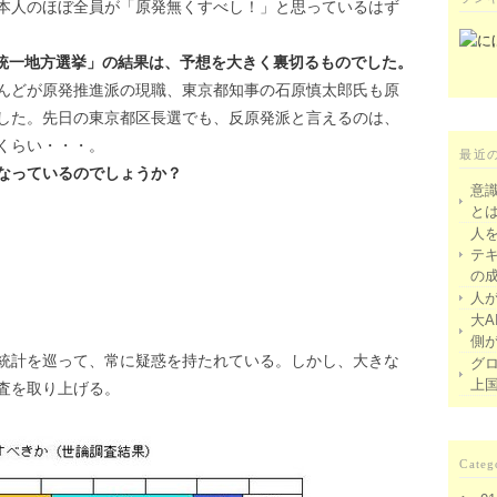
本人のほぼ全員が「原発無くすべし！」と思っているはず
「統一地方選挙」の結果は、予想を大きく裏切るものでした。
んどが原発推進派の現職、東京都知事の石原慎太郎氏も原
した。先日の東京都区長選でも、反原発派と言えるのは、
くらい・・・。
最近
なっているのでしょうか？
意
と
人
テ
の
人
大A
側
統計を巡って、常に疑惑を持たれている。しかし、大きな
グ
上
査を取り上げる。
Categ