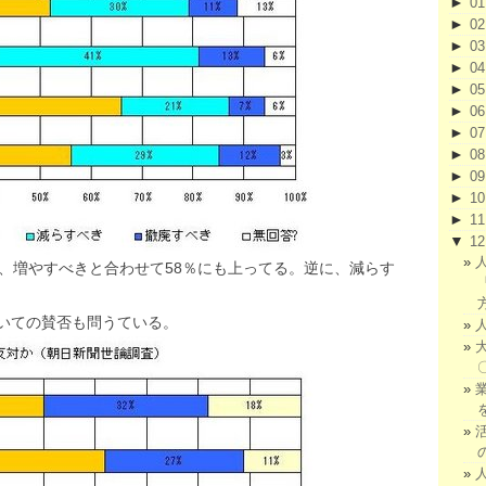
►
0
►
0
►
0
►
0
►
0
►
0
►
0
►
0
►
0
►
1
►
1
▼
1
く、増やすべきと合わせて58％にも上ってる。逆に、減らす
いての賛否も問うている。