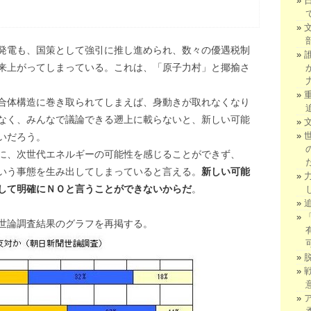
発電も、国策として強引に推し進められ、数々の優遇税制
来上がってしまっている。これは、「原子力村」と揶揄さ
合体構造に巻き取られてしまえば、身動きが取れなくなり
なく、みんなで議論できる遡上に載らないと、新しい可能
いだろう。
に、次世代エネルギーの可能性を感じることができず、
いう事態を生み出してしまっていると言える。
新しい可能
して明確にＮＯと言うことができないからだ
。
世論調査結果のグラフを再掲する。