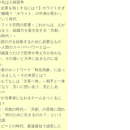
本丸は人材競争
【企業を強くするには？】ホワイトすぎ
て離職？「ホワイト」の中身が変わっ
ていく時代
オフィス空間の変遷～これからは、人が
集まり、組織力を最大化する「共創」
の時代！～
集団の力を結集するために必要なもの
―人類のスーパーパワーとは―
10歳違うだけで思考や考え方が合わな
い。その違いと大本にあるものに迫
る。
若者のホットワード「蛙化現象」に迫っ
てみました！その本質とは？
おもてなしは「主客一体」～相手と一体
になり、互いに想いあう、充たしあ
い〜
皆が当事者になれるチームをつくるに
は？
続・共創の時代～「共創」の背後に隠れ
た「何のために生きるのか？」という
意識
スピードの時代、最速最短で成長した