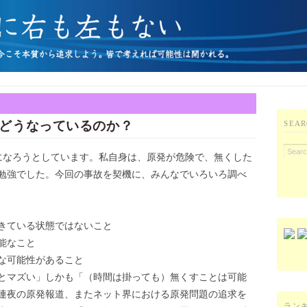
どうなっているのか？
SEAR
になろうとしています。私自身は、原発が危険で、無くした
勉強でした。今回の事故を契機に、みんなでいろいろ調べ
きている状態ではないこと
能なこと
な可能性があること
とマズい」しかも「（時間は掛っても）無くすことは可能
連夜の原発報道、またネット界における原発問題の追求を
ラン