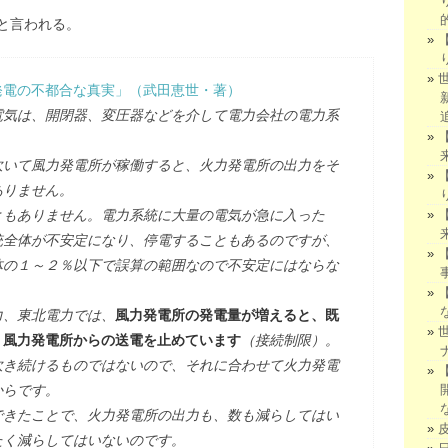
と言われる。
発電の不都合な真実」（武田恵世・著）
電気は、開閉器、変圧器などを介して電力会社の電力系
いて風力発電所が稼働すると、火力発電所の出力をそ
ありません。
もありません。電力系統に大量の電気が急に入った
統全体が不安定になり、停電することもあるのですが、
体の１～２％以下で誤算の範囲なので不安定にはならな
、東北電力では、
風力発電所の発電量が増えると、既
、風力発電所からの送電を止めています
（接続制限）。
吹き続けるものではないので、それに合わせて火力発電
からです。
きたことで、火力発電所の出力も、数も減らしてはい
たく減らしてはいないのです。