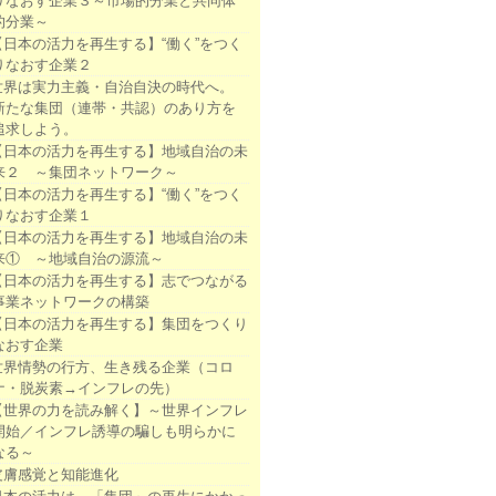
りなおす企業３～市場的分業と共同体
的分業～
【日本の活力を再生する】“働く”をつく
りなおす企業２
世界は実力主義・自治自決の時代へ。
新たな集団（連帯・共認）のあり方を
追求しよう。
【日本の活力を再生する】地域自治の未
来２ ～集団ネットワーク～
【日本の活力を再生する】“働く”をつく
りなおす企業１
【日本の活力を再生する】地域自治の未
来① ～地域自治の源流～
【日本の活力を再生する】志でつながる
事業ネットワークの構築
【日本の活力を再生する】集団をつくり
なおす企業
世界情勢の行方、生き残る企業（コロ
ナ・脱炭素→インフレの先）
【世界の力を読み解く】～世界インフレ
開始／インフレ誘導の騙しも明らかに
なる～
皮膚感覚と知能進化