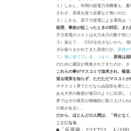
１）しかし、年間の総電力消費量も、夏
ざわざ、原発を使う必要など無いのだ。
２）しかも、原子力発電による電気は「
処理、事故が起こったときの対応、また
子力発電のコストは火力水力の数十倍に
３）加えて、「CO2を出さないから、
ダが振りまかれてきた原発だが、
原発の
て）海に捨てている。つまり、
原発は温
のために建設が推進されてきたのか、さ
これらの事がマスコミで追求され、報道
巡る現実を知らず、ただただマスコミが
※マスコミ界でただならぬ役割を果たし
ある大学の教授が連日のように出演し、
界ではその発言が積極的に取り上げられ
の差がある）。
だから、ほとんどの人間は、「何となく
ことになる
。
■「反原発」だけでは、人は付