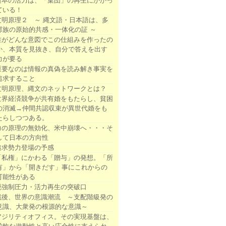
日本の活力は、「集団」の再生にかかっ
ている！
文明原理２ ～ 縄文語・日本語は、多
部族の原始的共感・一体化の証 ～
誰がどんな意図でこの仕組みを作ったの
か、本質を見抜き、自分で答えを出す
力が要る
重要なのは情報の真偽を読み解き事実を
追求すること
文明原理、縄文のネットワークとは？
世界経済競争が共有婚をもたらし、貧困
の消滅→仲間共認収束が異世代婚をも
たらしつつある。
力の原理の無効化、米中崩壊へ・・・そ
して日本の方向性
追求勢力登場の予感
「私権」にかわる「贈与」の発想。「所
有」から「開きだす」事にこれからの
可能性がある
脱強制圧力・活力再生の突破口
戦後、世界の意識潮流 ～支配階級発の
意識、大衆発の根源的な意識～
アジリティオフィス。その実現基盤は、