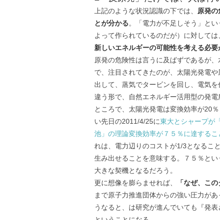
上記のような状況認識の下では、
原発の
とが分かる
。「電力が不足しそう」とい
よって作られているのだが）に対しては
新しいエネルギーの可能性を考える必要
原発の危険性は言うに及ばずであるが、
で、注目されてきたのが、太陽光発電や
出して、蒸気でタービンを回し、電気を
違う形で、自然エネルギー活用型の発電
ところで、太陽光発電は変換効率が20
い先日の2011/4/25に
東大とシャープが
池」の理論変換効率が７５％に達するこ
れは、電力辺りのコストが1/3となるこ
生み出せることを意味する。７５％とい
大きな契機となるだろう。
更に想像を膨らませれば、
「なぜ、この
まで原子力推進団体からの強い圧力があ
うなると、は研究が進んでいても『発表
ということになる。