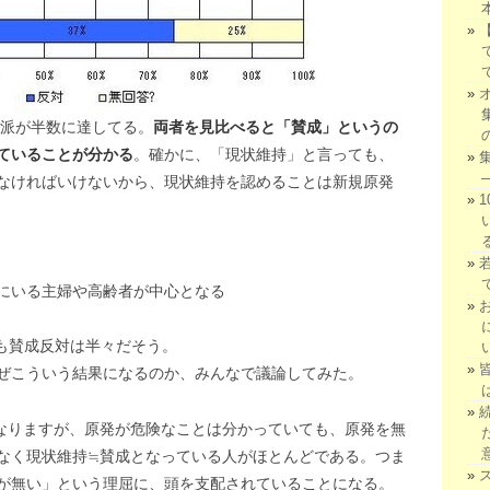
成派が半数に達してる。
両者を見比べると「賛成」というの
ていることが分かる
。確かに、「現状維持」と言っても、
なければいけないから、現状維持を認めることは新規原発
いる主婦や高齢者が中心となる
も賛成反対は半々だそう。
ぜこういう結果になるのか、みんなで議論してみた。
？
なりますが、原発が危険なことは分かっていても、原発を無
なく現状維持≒賛成となっている人がほとんどである。つま
が無い」という理屈に、頭を支配されていることになる。