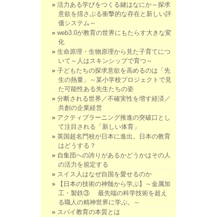
活力ある学びをつくる鍵はなにか～探求
意欲を揺さぶる衝撃的な存在と新しい評
価システム～
web3.0が教育の世界にもたらす大きな変
化
生命原理・生物原理から見た子育てにつ
いて～人はスキンシップで育つ～
子どもたちの探求意欲を高めるのは「先
生の熱量」～某小学校プロジェクトで見
た可能性ある先生たちの姿
分断される世界／不確実性を増す経済／
共創の企業経営
アクティブラーニング推進の突破口とし
て注目される「新しい体育」
英国超名門校が日本に進出。日本の教育
はどうする？
自集団への誇りがあるかどうかはその人
の活力を規定する
スイス人はなぜ自国を愛せるのか
【日本の技術の神髄から学ぶ】～金属加
工・製鉄③ 最先端の科学技術を超え
る職人の精神世界に学ぶ。～
スパイ教育の本質とは