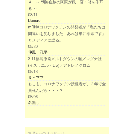
４ ～ 朝鮮血族の閨閥が政・官・財を牛耳
る ～
08/11
Benoro
mRNAコロナワクチンの開発者が「私たちは
間違いを犯しました。あれは単に毒素です」
とメディアに語る。
05/20
仲鳳 孔平
3.11福島原発メルトダウンの嘘／マグナ社
(イスラエル・DS)／アドレノクロム
05/18
まろママ
もしも、コロナワクチン接種者が、３年で全
員死んだら・・・？
05/06
名無し
管理人へのメッセージ