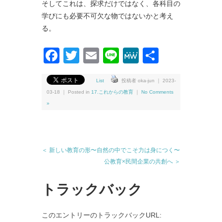
そしてこれは、探求だけではなく、各科目の
学びにも必要不可欠な物ではないかと考え
る。
Facebook
Twitter
Email
Line
MeWe
共
有
List
投稿者 oka-jun ｜ 2023-
03-18 ｜ Posted in
17.これからの教育
｜
No Comments
»
＜ 新しい教育の形〜自然の中でこそ力は身につく〜
公教育×民間企業の共創へ ＞
トラックバック
このエントリーのトラックバックURL: