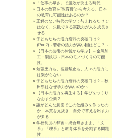
「仕事の早さ」で勝敗が決まる時代
日本の教育を“教育費”から考える。日本
の教育に可能性はあるのか？
正解のない時代の学び：与えれるだけで
はなく、失敗できる実践力が人を成長さ
せる
子どもたちの活力衰弱の突破口は？
(Part2)～若者の活力が高い国はどこ？～
【日本の技術の神髄から学ぶ】～金属加
工・製鉄①～日本のモノづくりの可能
性。
勉強圧力も、宿題禁止も、人々の活力に
は繋がらない
子どもたちの活力衰弱の突破口は？～秋
田県はなぜ学力が高いのか～
【日本の活力を再生する】学びをつくり
なおす企業２
誰がどんな意図でこの仕組みを作ったの
か、本質を見抜き、自分で答えを出す力
が要る
学校制度の弊害～統合無きまま、「文
系」「理系」と教育体系を分割する問題
性