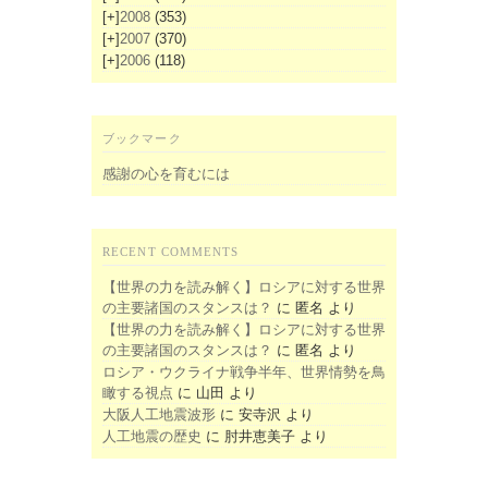
[+]
2008
(353)
[+]
2007
(370)
[+]
2006
(118)
ブックマーク
感謝の心を育むには
RECENT COMMENTS
【世界の力を読み解く】ロシアに対する世界
の主要諸国のスタンスは？
に
匿名
より
【世界の力を読み解く】ロシアに対する世界
の主要諸国のスタンスは？
に
匿名
より
ロシア・ウクライナ戦争半年、世界情勢を鳥
瞰する視点
に
山田
より
大阪人工地震波形
に
安寺沢
より
人工地震の歴史
に
肘井恵美子
より