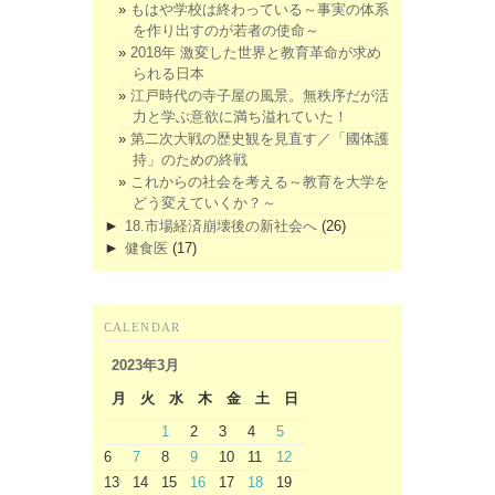
もはや学校は終わっている～事実の体系
を作り出すのが若者の使命～
2018年 激変した世界と教育革命が求め
られる日本
江戸時代の寺子屋の風景。無秩序だが活
力と学ぶ意欲に満ち溢れていた！
第二次大戦の歴史観を見直す／「國体護
持」のための終戦
これからの社会を考える～教育を大学を
どう変えていくか？～
►
18.市場経済崩壊後の新社会へ
(26)
►
健食医
(17)
CALENDAR
2023年3月
月
火
水
木
金
土
日
1
2
3
4
5
6
7
8
9
10
11
12
13
14
15
16
17
18
19