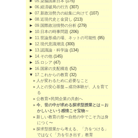
►
05.染脳国家日本
(175)
►
06.経済破局の行方
(307)
►
07.新政治勢力の結集に向けて
(107)
►
08.近現代史と金貸し
(213)
►
09.国際政治情勢の分析
(279)
►
10.日本の時事問題
(206)
►
11.世論形成の場、ネットの可能性
(95)
►
12.現代意識潮流
(300)
►
13.認識論・科学論
(134)
►
14.その他
(145)
►
15.ロシア
(47)
►
16.国家の支配構造
(52)
▼
17.これからの教育
(32)
人が変わるために必要なこと
人との安心基盤→成功体験が、人を育て
る
公教育×民間企業の共創へ
今、世の中が求める探求型授業とは～お
かしいという感情こそ宝物～
新しい教育の形〜自然の中でこそ力は身
につく〜
探求型授業から考える、「力をつける」
ではなく「力を引き出す」教育