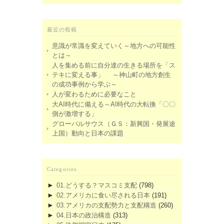
最近の投稿
意識が常識を変えていく～地方への可能性
とは～
人を集める前に自分達の生きる場所を「ス
テキに変える事」 ～神山町の地方創生
の成功事例から学ぶ～
人が変わるために必要なこと
大AI時代に備える～AI時代の大転換「〇〇
側が激増する」
グローバルサウス（ＧＳ：新興国・発展途
上国）動向と日本の課題
Categories
►
01.どうする？マスコミ支配
(798)
►
02.アメリカに食い尽される日本
(191)
►
03.アメリカの支配勢力と支配構造
(260)
►
04.日本の政治構造
(313)