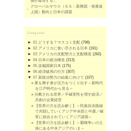
側が激増する」
グローバルサウス（ＧＳ：新興国・発展途
上国）動向と日本の課題
Categories
►
01.どうする？マスコミ支配
(798)
►
02.アメリカに食い尽される日本
(191)
►
03.アメリカの支配勢力と支配構造
(260)
►
04.日本の政治構造
(313)
►
05.染脳国家日本
(175)
►
06.経済破局の行方
(307)
▼
07.新政治勢力の結集に向けて
(107)
業を興す者が活力をつくり出す～新時代
を江戸時代から見る～
分断される世界／不確実性を増す経済／
共創の企業経営
【世界の力を読み解く】～民族自決路線
で共闘していくアジア中央部と中露／確
実に統合されていくアジア諸国～
【世界の力を読み解く】～覇権争いの土
俵にある中央アジアのいま～