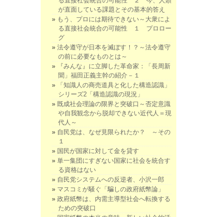
る直接社会統合の可能性 ２ 今、人類
が直面している課題とその基本的答え
もう、プロには期待できない～大衆によ
る直接社会統合の可能性 １ プロロー
グ
法令遵守が日本を滅ぼす！？～法令遵守
の前に必要なものとは～
『みんな』に立脚した革命家：「長周新
聞」福田正義主幹の紹介－１
「知識人の商売道具と化した構造認識」
シリーズ2「構造認識の現況」
既成社会理論の限界と突破口～否定意識
や自我観念から脱却できない近代人＝現
代人～
自民党は、なぜ見限られたか？ ～その
１
国民が国家に対して金を貸す
単一集団にすぎない国家に社会を統合す
る資格はない
自民党システムへの反逆者、小沢一郎
マスコミが騒ぐ「騙しの政府紙幣論」
政府紙幣は、内需主導型社会へ転換する
ための突破口