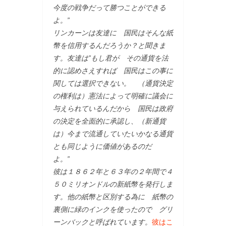
今度の戦争だって勝つことができる
よ。”
リンカーンは友達に 国民はそんな紙
幣を信用するんだろうか？と聞きま
す。友達は”もし君が その通貨を法
的に認めさえすれば 国民はこの事に
関しては選択できない。 （通貨決定
の権利は）憲法によって明確に議会に
与えられているんだから 国民は政府
の決定を全面的に承認し、（新通貨
は）今まで流通していたいかなる通貨
とも同じように価値があるのだ
よ。”
彼は１８６２年と６３年の２年間で４
５０ミリオンドルの新紙幣を発行しま
す。他の紙幣と区別する為に 紙幣の
裏側に緑のインクを使ったので グリ
ーンバックと呼ばれています。
彼はこ