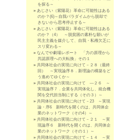
を探る～
あじさい（紫陽花）革命に可能性はある
のか？(6)～自我パラダイムから脱却で
きないから思考停止する～
あじさい（紫陽花）革命に可能性はある
のか？（4） ～脱貧困の素朴な願いが
民主主義を媒介して、自我・私権欠乏に
スリ変わる～
なんでや劇場レポート 「力の原理から
共認原理への大転換」その１
共同体社会の実現に向けて－２８（最終
回） ～実現論序８．新理論の構築をど
う進めてゆくか～
共同体社会の実現に向けて ―２６ ～
実現論序７．企業を共同体化し、統合機
関を交代担当制にする（その３）～
共同体社会の実現に向けて－23 ～実現
論・序6 新時代を開くのは、共同体企
業のネットワーク（その4）～
共同体社会の実現に向けて－２１ ～実
現論序６ 新時代を開くのは、共同体企
業のネットワーク（その１）～
共同体社会の実現に向けて－１４ ～実