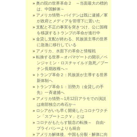
奥の院の世界革命２ ～当面最大の標的
は、中国解体～
アメリカ情勢～バイデンは既に逮捕／軍
が政府とメディアを管理下に置いた
支配と不正の事実を突きつけ、公に国権
を移譲するトランプの革命が進行中
金貸し支配が終わる、民族派主導の世界
に急激に移行している
アメリカ、水面下の革命と情報戦
転換する世界～オバマゲートの開示／ベ
ンジャミン・ロスチャイルド急死／プー
チン長期政権へ～
トランプ革命２：民族派が主導する世界
新体制へ
トランプ革命１：旧勢力（金貸しの手
先）一斉逮捕へ
アメリカ情勢～1月12日アラモでの演説
は南部独立の布石か～
ロシアがいち早く開発したコロナワクチ
ン「スプートニクＶ」とは
コロナがもたらす観念の転換～ 自由･
プライバシーよりも統合
アメリカ解体後、中国も分裂・解体に向