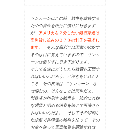
リンカーンはこの時 戦争を維持する
ための資金を銀行に借りに行きます
が
アメリカを２分したい銀行家達は
高利貸し並みの２７％の利子を要求し
ます。
そんな高利では国家が破綻す
るのは目に見えていますので リンカ
ーンは借りずに引き下がります。
そして友達にどうしたら戦費を工面す
ればいいんだろう、と泣きをいれたと
ころ その友達は、”リンカーン な
ぜ悩むの。そんなことは簡単だよ。
財務省が印刷する紙幣を 法的に有効
な通貨と認める法案を議会で可決させ
ればいいんだよ。 そしてその印刷し
た紙幣で兵隊達の給料を払って その
お金を使って軍需物資を調達すれば