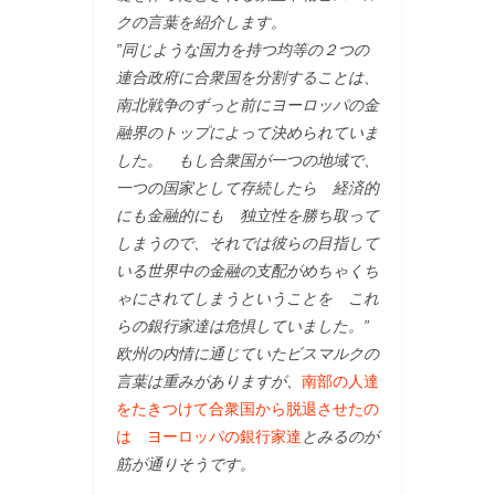
クの言葉を紹介します。
”同じような国力を持つ均等の２つの
連合政府に合衆国を分割することは、
南北戦争のずっと前にヨーロッパの金
融界のトップによって決められていま
した。 もし合衆国が一つの地域で、
一つの国家として存続したら 経済的
にも金融的にも 独立性を勝ち取って
しまうので、それでは彼らの目指して
いる世界中の金融の支配がめちゃくち
ゃにされてしまうということを これ
らの銀行家達は危惧していました。”
欧州の内情に通じていたビスマルクの
言葉は重みがありますが、
南部の人達
をたきつけて合衆国から脱退させたの
は ヨーロッパの銀行家達
とみるのが
筋が通りそうです。