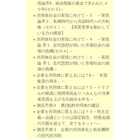
現論序4．統合階級の暴走で失われた４
０年(その３)～
共同体社会の実現に向けて－５ ～実現
論序２．私権時代から共認時代への大転
換（その１）～ 【現実世界を動かして
いる力の構造】
共同体社会の実現に向けて－４ ～実現
論 序１. 近代思想が招いた市場社会の崩
壊の危機(その４) ～
共同体社会の実現に向けて－１ ～実現
論 序１. 近代思想が招いた市場社会の崩
壊の危機～
企業を共同体に変えるには？6～「本源
集団の再生」～
企業を共同体に変えるには？５～トラブ
ルの根底に指揮系統あり⇒みんなの当事
者意識を上げる仕組みを作る～
潮流予測４ 農(漁)村共同体の建設
企業を共同体に変えるには？４～民主主
義＝会議というのは固定観念、対面会議
の欠陥を超えて、全てをネットへ～
潮流予測３ 企業の共同体化と統合機関
の交代担当制