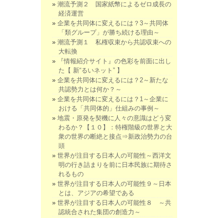
潮流予測２ 国家紙幣によるゼロ成長の
経済運営
企業を共同体に変えるには？3～共同体
「類グループ」が勝ち続ける理由～
潮流予測１ 私権収束から共認収束への
大転換
『情報紹介サイト』の色彩を前面に出し
た【 新“るいネット” 】
企業を共同体に変えるには？2～新たな
共認勢力とは何か？～
企業を共同体に変えるには？1～企業に
おける「共同体的」仕組みの事例～
地震・原発を契機に人々の意識はどう変
わるか？【１０】：特権階級の世界と大
衆の世界の断絶と接点⇒新政治勢力の台
頭
世界が注目する日本人の可能性～西洋文
明の行き詰まりを前に日本民族に期待さ
れるもの
世界が注目する日本人の可能性９～日本
とは、アジアの希望である
世界が注目する日本人の可能性８ ～共
認統合された集団の創造力～