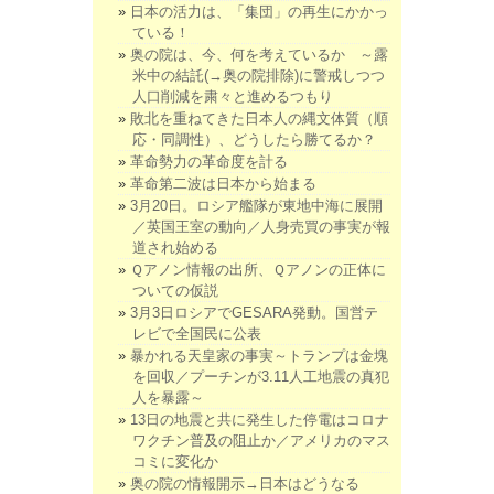
日本の活力は、「集団」の再生にかかっ
ている！
奥の院は、今、何を考えているか ～露
米中の結託(→奥の院排除)に警戒しつつ
人口削減を粛々と進めるつもり
敗北を重ねてきた日本人の縄文体質（順
応・同調性）、どうしたら勝てるか？
革命勢力の革命度を計る
革命第二波は日本から始まる
3月20日。ロシア艦隊が東地中海に展開
／英国王室の動向／人身売買の事実が報
道され始める
Ｑアノン情報の出所、Ｑアノンの正体に
ついての仮説
3月3日ロシアでGESARA発動。国営テ
レビで全国民に公表
暴かれる天皇家の事実～トランプは金塊
を回収／プーチンが3.11人工地震の真犯
人を暴露～
13日の地震と共に発生した停電はコロナ
ワクチン普及の阻止か／アメリカのマス
コミに変化か
奥の院の情報開示→日本はどうなる