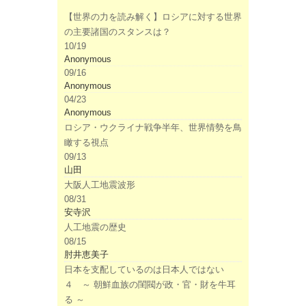
【世界の力を読み解く】ロシアに対する世界
の主要諸国のスタンスは？
10/19
Anonymous
09/16
Anonymous
04/23
Anonymous
ロシア・ウクライナ戦争半年、世界情勢を鳥
瞰する視点
09/13
山田
大阪人工地震波形
08/31
安寺沢
人工地震の歴史
08/15
肘井恵美子
日本を支配しているのは日本人ではない
４ ～ 朝鮮血族の閨閥が政・官・財を牛耳
る ～