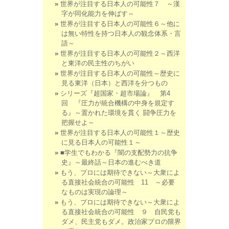
世界が注目する日本人の可能性７ ～漢
字が同化能力を伸ばす～
世界が注目する日本人の可能性６～他に
は無い特性を持つ日本人の観念体系・言
語～
世界が注目する日本人の可能性２～西洋
と東洋の民主性のちがい
世界が注目する日本人の可能性～歴史に
見る東洋（日本）と西洋を分つもの
シリーズ『超国家・超市場論』 第4
回 『圧力が統合機構の中身を規定す
る』～置かれた環境を貫く 闘争圧力を
把握せよ～
世界が注目する日本人の可能性１～歴史
に見る日本人の可能性１～
■学生でもわかる『闇の支配勢力の抗争
史』～最終話～日本の進むべき道
もう、プロには期待できない～大衆によ
る直接社会統合の可能性 11 ～必要
なものは実現の論理～
もう、プロには期待できない～大衆によ
る直接社会統合の可能性 ９ 自民党も
ダメ、民主党もダメ。政治家プロの限界