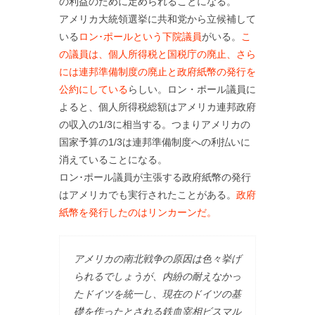
の利益のために定められることになる。
アメリカ大統領選挙に共和党から立候補して
いる
ロン･ポールという下院議員
がいる。
こ
の議員は、個人所得税と国税庁の廃止、さら
には連邦準備制度の廃止と政府紙幣の発行を
公約にしている
らしい。ロン・ポール議員に
よると、個人所得税総額はアメリカ連邦政府
の収入の1/3に相当する。つまりアメリカの
国家予算の1/3は連邦準備制度への利払いに
消えていることになる。
ロン･ポール議員が主張する政府紙幣の発行
はアメリカでも実行されたことがある。
政府
紙幣を発行したのはリンカーンだ。
アメリカの南北戦争の原因は色々挙げ
られるでしょうが、内紛の耐えなかっ
たドイツを統一し、現在のドイツの基
礎を作ったとされる鉄血宰相ビスマル