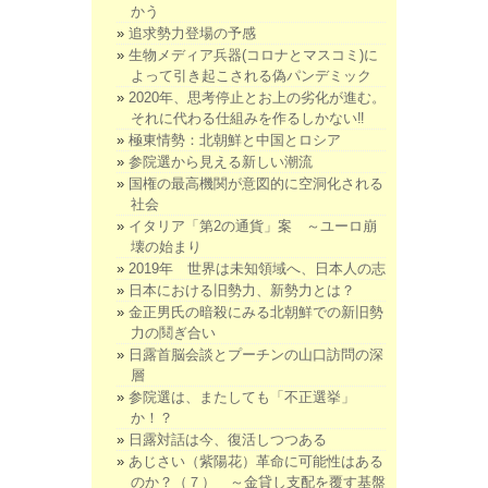
かう
追求勢力登場の予感
生物メディア兵器(コロナとマスコミ)に
よって引き起こされる偽パンデミック
2020年、思考停止とお上の劣化が進む。
それに代わる仕組みを作るしかない‼
極東情勢：北朝鮮と中国とロシア
参院選から見える新しい潮流
国権の最高機関が意図的に空洞化される
社会
イタリア「第2の通貨」案 ～ユーロ崩
壊の始まり
2019年 世界は未知領域へ、日本人の志
日本における旧勢力、新勢力とは？
金正男氏の暗殺にみる北朝鮮での新旧勢
力の鬩ぎ合い
日露首脳会談とプーチンの山口訪問の深
層
参院選は、またしても「不正選挙」
か！？
日露対話は今、復活しつつある
あじさい（紫陽花）革命に可能性はある
のか？（７） ～金貸し支配を覆す基盤