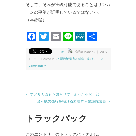
そして、それが実現可能であることはリンカ
ーンの事例が証明しているではないか。
（本郷猛）
Facebook
Twitter
Email
Line
MeWe
共
有
List
投稿者 hongou ｜ 2007-
11-08 ｜ Posted in
07.新政治勢力の結集に向けて
｜
3
Comments »
＜ アメリカ政府を怒らせてしまった小沢一郎
政府紙幣発行を掲げる岩國哲人衆議院議員 ＞
トラックバック
このエントリーのトラックバックURL: