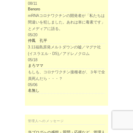
08/11
Benoro
mRNAコロナワクチンの開発者が「私たちは
間違いを犯しました。あれは単に毒素です」
とメディアに語る。
05/20
仲鳳 孔平
3.11福島原発メルトダウンの嘘／マグナ社
(イスラエル・DS)／アドレノクロム
05/18
まろママ
もしも、コロナワクチン接種者が、３年で全
員死んだら・・・？
05/06
名無し
管理人へのメッセージ
当ブログへの感想・質問・応援など、管理人