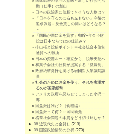
国家紙幣の本当の意味～新しい社会的活
動（仕事）の創出
日本の政治家に信頼できそうな人物は？
「日本を守るのに右も左もない」今後の
追求課題～反金貸しの闘いはどうなる？
～
「国民が国に金を貸す」郵貯+年金⇒財
投は日本ならではの仕組み？
排出権と投稿ポイント⇒社会統合本位制
通貨への転換
日本の資源ルート確立から、脱米支配へ
和菓子会社の社長が提案する「徴農制」
政府紙幣発行を掲げる岩國哲人衆議院議
員
社会のためにお金を使う、それを実現す
るのが国家紙幣
アメリカ政府を怒らせてしまった小沢一
郎
国益派は誰だ？（食糧編）
国益派って何？～国民新党
格差社会問題の本質をどう切り込むか？
►
08.近現代史と金貸し
(213)
►
09.国際政治情勢の分析
(279)