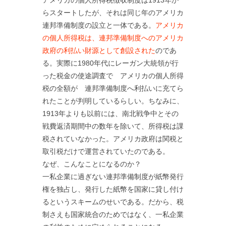
らスタートしたが、それは同じ年のアメリカ
連邦準備制度の設立と一体である。
アメリカ
の個人所得税は、連邦準備制度へのアメリカ
政府の利払い財源として創設された
のであ
る。実際に1980年代にレーガン大統領が行
った税金の使途調査で アメリカの個人所得
税の全額が 連邦準備制度へ利払いに充てら
れたことが判明しているらしい。ちなみに、
1913年よりも以前には、南北戦争中とその
戦費返済期間中の数年を除いて、所得税は課
税されていなかった。アメリカ政府は関税と
取引税だけで運営されていたのである。
なぜ、こんなことになるのか？
一私企業に過ぎない連邦準備制度が紙幣発行
権を独占し、発行した紙幣を国家に貸し付け
るというスキームのせいである。だから、税
制さえも国家統合のためではなく、一私企業