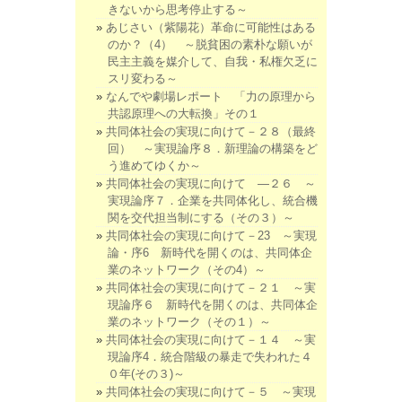
きないから思考停止する～
あじさい（紫陽花）革命に可能性はある
のか？（4） ～脱貧困の素朴な願いが
民主主義を媒介して、自我・私権欠乏に
スリ変わる～
なんでや劇場レポート 「力の原理から
共認原理への大転換」その１
共同体社会の実現に向けて－２８（最終
回） ～実現論序８．新理論の構築をど
う進めてゆくか～
共同体社会の実現に向けて ―２６ ～
実現論序７．企業を共同体化し、統合機
関を交代担当制にする（その３）～
共同体社会の実現に向けて－23 ～実現
論・序6 新時代を開くのは、共同体企
業のネットワーク（その4）～
共同体社会の実現に向けて－２１ ～実
現論序６ 新時代を開くのは、共同体企
業のネットワーク（その１）～
共同体社会の実現に向けて－１４ ～実
現論序4．統合階級の暴走で失われた４
０年(その３)～
共同体社会の実現に向けて－５ ～実現