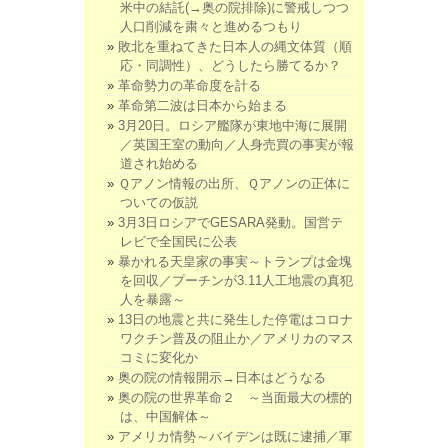
米中の結託(→奥の院排除)に警戒しつつ
人口削減を粛々と進めるつもり
敗北を重ねてきた日本人の縄文体質（順
応・同調性）、どうしたら勝てるか？
革命勢力の革命度を計る
革命第二波は日本から始まる
3月20日。ロシア艦隊が東地中海に展開
／英国王室の動向／人身売買の事実が報
道され始める
Ｑアノン情報の出所、Ｑアノンの正体に
ついての仮説
3月3日ロシアでGESARA発動。国営テ
レビで全国民に公表
暴かれる天皇家の事実～トランプは金塊
を回収／プーチンが3.11人工地震の真犯
人を暴露～
13日の地震と共に発生した停電はコロナ
ワクチン普及の阻止か／アメリカのマス
コミに変化か
奥の院の情報開示→日本はどうなる
奥の院の世界革命２ ～当面最大の標的
は、中国解体～
アメリカ情勢～バイデンは既に逮捕／軍