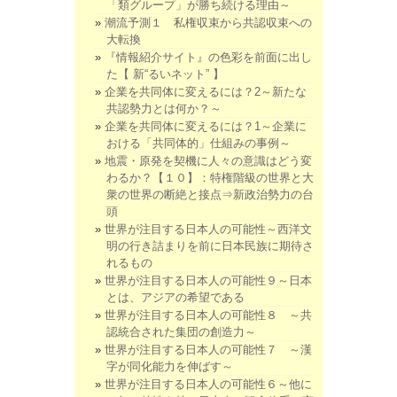
「類グループ」が勝ち続ける理由～
潮流予測１ 私権収束から共認収束への
大転換
『情報紹介サイト』の色彩を前面に出し
た【 新“るいネット” 】
企業を共同体に変えるには？2～新たな
共認勢力とは何か？～
企業を共同体に変えるには？1～企業に
おける「共同体的」仕組みの事例～
地震・原発を契機に人々の意識はどう変
わるか？【１０】：特権階級の世界と大
衆の世界の断絶と接点⇒新政治勢力の台
頭
世界が注目する日本人の可能性～西洋文
明の行き詰まりを前に日本民族に期待さ
れるもの
世界が注目する日本人の可能性９～日本
とは、アジアの希望である
世界が注目する日本人の可能性８ ～共
認統合された集団の創造力～
世界が注目する日本人の可能性７ ～漢
字が同化能力を伸ばす～
世界が注目する日本人の可能性６～他に