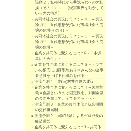
論序２．私権時代から共認時代への大転
換（その１）～ 【現実世界を動かして
いる力の構造】
共同体社会の実現に向けて－４ ～実現
論 序１. 近代思想が招いた市場社会の崩
壊の危機(その４) ～
共同体社会の実現に向けて－１ ～実現
論 序１. 近代思想が招いた市場社会の崩
壊の危機～
企業を共同体に変えるには？6～「本源
集団の再生」～
企業を共同体に変えるには？５～トラブ
ルの根底に指揮系統あり⇒みんなの当事
者意識を上げる仕組みを作る～
潮流予測４ 農(漁)村共同体の建設
企業を共同体に変えるには？４～民主主
義＝会議というのは固定観念、対面会議
の欠陥を超えて、全てをネットへ～
潮流予測３ 企業の共同体化と統合機関
の交代担当制
潮流予測２ 国家紙幣によるゼロ成長の
経済運営
企業を共同体に変えるには？3～共同体