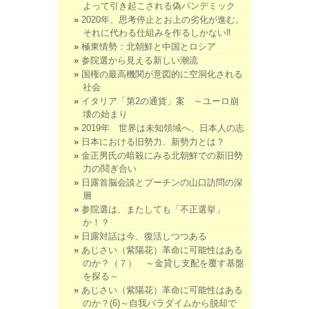
よって引き起こされる偽パンデミック
2020年、思考停止とお上の劣化が進む。
それに代わる仕組みを作るしかない‼
極東情勢：北朝鮮と中国とロシア
参院選から見える新しい潮流
国権の最高機関が意図的に空洞化される
社会
イタリア「第2の通貨」案 ～ユーロ崩
壊の始まり
2019年 世界は未知領域へ、日本人の志
日本における旧勢力、新勢力とは？
金正男氏の暗殺にみる北朝鮮での新旧勢
力の鬩ぎ合い
日露首脳会談とプーチンの山口訪問の深
層
参院選は、またしても「不正選挙」
か！？
日露対話は今、復活しつつある
あじさい（紫陽花）革命に可能性はある
のか？（７） ～金貸し支配を覆す基盤
を探る～
あじさい（紫陽花）革命に可能性はある
のか？(6)～自我パラダイムから脱却で