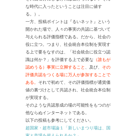
な時代に入ったということは注目に値す
る。）。
一方、投稿ポイントは『るいネット』という
開かれた場で、人々の事実の共認に基づいて
与えられる評価指標である。だから、社会の
役に立つ。つまり、社会統合本位制を実現す
る上で要をなすのは、「社会統合に役立つ認
識は何か？」を評価する上で必要な
（誰もが
認めうる）事実に立脚すること
、及び、
その
評価共認をつくる場に万人が参加することで
ある。
それで初めて、その評価指標が通貨価
値の裏づけとして共認され、社会統合本位制
が実現する。
そのような共認形成の場の可能性をもつのが
他ならぬインターネットである。
以下の投稿も参考にしてください。
超国家・超市場論１「新しいまつり場は、国
家と市場を超えられるか？」