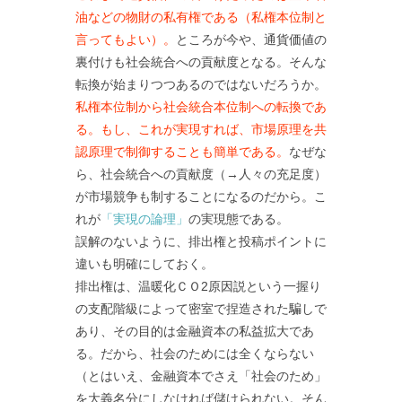
油などの物財の私有権である（私権本位制と
言ってもよい）。
ところが今や、通貨価値の
裏付けも社会統合への貢献度となる。そんな
転換が始まりつつあるのではないだろうか。
私権本位制から社会統合本位制への転換であ
る。もし、これが実現すれば、市場原理を共
認原理で制御することも簡単である。
なぜな
ら、社会統合への貢献度（→人々の充足度）
が市場競争も制することになるのだから。こ
れが
「実現の論理」
の実現態である。
誤解のないように、排出権と投稿ポイントに
違いも明確にしておく。
排出権は、温暖化ＣＯ2原因説という一握り
の支配階級によって密室で捏造された騙しで
あり、その目的は金融資本の私益拡大であ
る。だから、社会のためには全くならない
（とはいえ、金融資本でさえ「社会のため」
を大義名分にしなければ儲けられない。そん