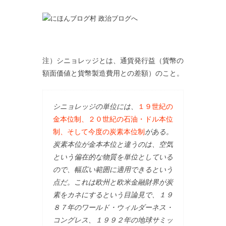
注）シニョレッジとは、通貨発行益（貨幣の
額面価値と貨幣製造費用との差額）のこと。
シニョレッジの単位には、
１９世紀の
金本位制、２０世紀の石油・ドル本位
制、そして今度の炭素本位制
がある。
炭素本位が金本本位と違うのは、空気
という偏在的な物質を単位としている
ので、幅広い範囲に適用できるという
点だ。これは欧州と欧米金融財界が炭
素をカネにするという目論見で、１９
８７年のワールド・ウィルダーネス・
コングレス、１９９２年の地球サミッ