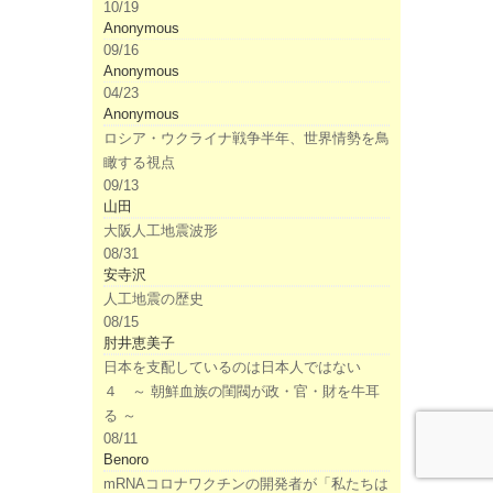
10/19
Anonymous
09/16
Anonymous
04/23
Anonymous
ロシア・ウクライナ戦争半年、世界情勢を鳥
瞰する視点
09/13
山田
大阪人工地震波形
08/31
安寺沢
人工地震の歴史
08/15
肘井恵美子
日本を支配しているのは日本人ではない
４ ～ 朝鮮血族の閨閥が政・官・財を牛耳
る ～
08/11
Benoro
mRNAコロナワクチンの開発者が「私たちは