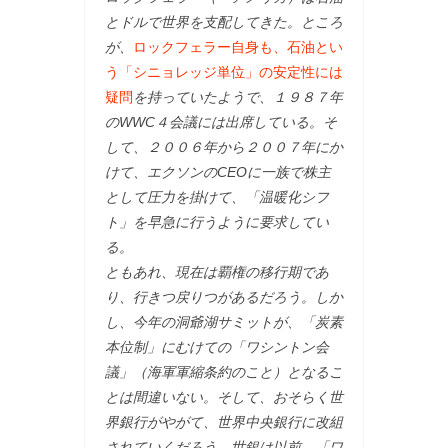
とドルで世界を支配してきた。ところ
が、
ロックフェラー自身も、石油とい
う「シニョレッジ単位」の安定性には
疑問
を持っていたようで、１９８７年
のWWC４会議には出席している。そ
して、２００６年から２００７年にか
けて、エクソンのCEOに一族で株主
として圧力を掛けて、「温暖化シフ
ト」を早急に行うように要求してい
る。
ともあれ、現在は覇権の移行期であ
り、行きつ戻りつがあるだろう。しか
し、今年の洞爺湖サミットが、「炭素
本位制」にむけての「ワシントン会
議」（海軍軍縮条約のこと）となるこ
とは間違いない。そして、おそらく世
界銀行がやがて、世界中央銀行に改組
されていくだろう。世銀は以前、「ワ