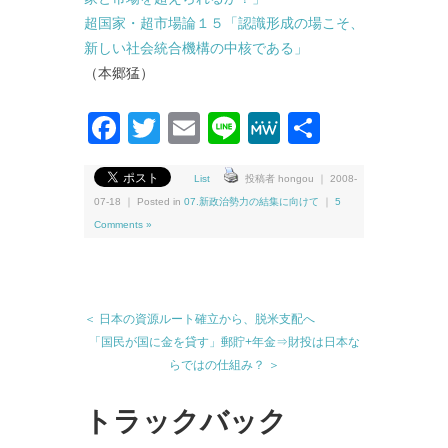
超国家・超市場論１５「認識形成の場こそ、
新しい社会統合機構の中核である」
（本郷猛）
Facebook
Twitter
Email
Line
MeWe
共
有
List
投稿者 hongou ｜ 2008-
07-18 ｜ Posted in
07.新政治勢力の結集に向けて
｜
5
Comments »
＜ 日本の資源ルート確立から、脱米支配へ
「国民が国に金を貸す」郵貯+年金⇒財投は日本な
らではの仕組み？ ＞
トラックバック