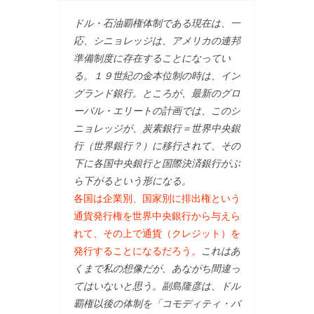
ドル・石油覇権体制である現在は、一
応、シニョレッジは、アメリカの連邦
準備制度に存在することになってい
る。１９世紀の金本位制の時は、イン
グランド銀行。ところが、最新のグロ
ーバル・エリートの計画では、このシ
ニョレッジが、炭素銀行＝世界中央銀
行（世界銀行？）に移行されて、その
下に各国中央銀行と国際決済銀行がぶ
ら下がるという形になる。
各国は企業別、国家別に排出権という
通貨発行権を世界中央銀行から与えら
れて、その上で通貨（クレジット）を
発行することになるだろう。
これはあ
くまで私の想像だが、あながち間違っ
てはいないと思う。副島隆彦は、ドル
覇権以後の体制を「コモディティ・バ