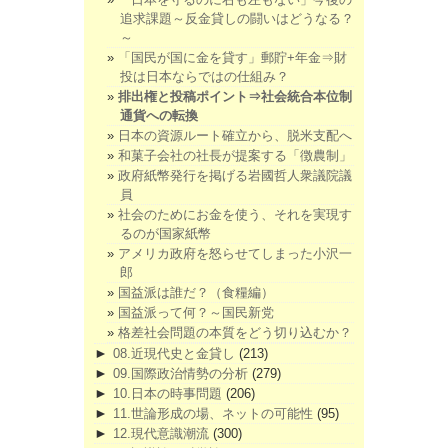
追求課題～反金貸しの闘いはどうなる？
～
「国民が国に金を貸す」郵貯+年金⇒財
投は日本ならではの仕組み？
排出権と投稿ポイント⇒社会統合本位制
通貨への転換
日本の資源ルート確立から、脱米支配へ
和菓子会社の社長が提案する「徴農制」
政府紙幣発行を掲げる岩國哲人衆議院議
員
社会のためにお金を使う、それを実現す
るのが国家紙幣
アメリカ政府を怒らせてしまった小沢一
郎
国益派は誰だ？（食糧編）
国益派って何？～国民新党
格差社会問題の本質をどう切り込むか？
►
08.近現代史と金貸し
(213)
►
09.国際政治情勢の分析
(279)
►
10.日本の時事問題
(206)
►
11.世論形成の場、ネットの可能性
(95)
►
12.現代意識潮流
(300)