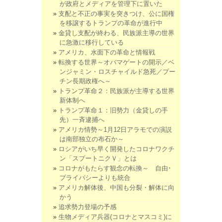
が政府とメディアを管理下に置いた
支配と不正の事実を突きつけ、公に国権
を移譲するトランプの革命が進行中
金貸し支配が終わる、民族派主導の世界
に急激に移行している
アメリカ、水面下の革命と情報戦
転換する世界～オバマゲートの開示／ベ
ンジャミン・ロスチャイルド急死／プー
チン長期政権へ～
トランプ革命２：民族派が主導する世界
新体制へ
トランプ革命１：旧勢力（金貸しの手
先）一斉逮捕へ
アメリカ情勢～1月12日アラモでの演説
は南部独立の布石か～
ロシアがいち早く開発したコロナワクチ
ン「スプートニクＶ」とは
コロナがもたらす観念の転換～ 自由･
プライバシーよりも統合
アメリカ解体後、中国も分裂・解体に向
かう
追求勢力登場の予感
生物メディア兵器(コロナとマスコミ)に