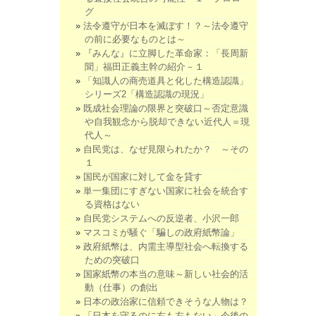
グ
法令遵守が日本を滅ぼす！？～法令遵守
の前に必要なものとは～
『みんな』に立脚した革命家：「長周新
聞」福田正義主幹の紹介－１
「知識人の商売道具と化した構造認識」
シリーズ2「構造認識の現況」
既成社会理論の限界と突破口～否定意識
や自我観念から脱却できない近代人＝現
代人～
自民党は、なぜ見限られたか？ ～その
１
国民が国家に対して金を貸す
単一集団にすぎない国家に社会を統合す
る資格はない
自民党システムへの反逆者、小沢一郎
マスコミが騒ぐ「騙しの政府紙幣論」
政府紙幣は、内需主導型社会へ転換する
ための突破口
国家紙幣の本当の意味～新しい社会的活
動（仕事）の創出
日本の政治家に信頼できそうな人物は？
「日本を守るのに右も左もない」今後の