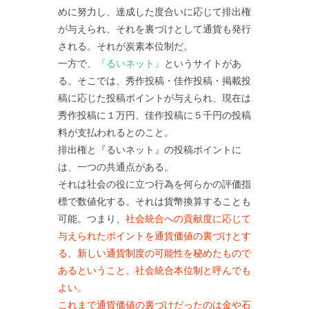
めに努力し、達成した度合いに応じて排出権
が与えられ、それを裏づけとして通貨も発行
される。それが炭素本位制だ。
一方で、
『るいネット』
というサイトがあ
る。そこでは、秀作投稿・佳作投稿・掲載投
稿に応じた投稿ポイントが与えられ、現在は
秀作投稿に１万円、佳作投稿に５千円の投稿
料が支払われるとのこと。
排出権と『るいネット』の投稿ポイントに
は、一つの共通点がある。
それは社会の役に立つ行為を何らかの評価指
標で数値化する。それは貨幣換算することも
可能。つまり、
社会統合への貢献度に応じて
与えられたポイントを通貨価値の裏づけとす
る、新しい通貨制度の可能性を秘めたもので
あるということ。社会統合本位制と呼んでも
よい。
これまで通貨価値の裏づけだったのは金や石