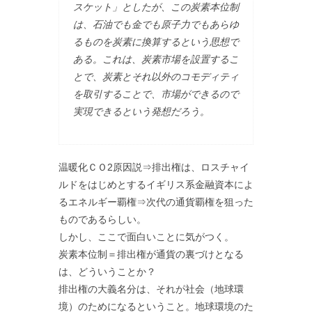
スケット」としたが、この炭素本位制
は、石油でも金でも原子力でもあらゆ
るものを炭素に換算するという思想で
ある。これは、炭素市場を設置するこ
とで、炭素とそれ以外のコモディティ
を取引することで、市場ができるので
実現できるという発想だろう。
温暖化ＣＯ2原因説⇒排出権は、ロスチャイ
ルドをはじめとするイギリス系金融資本によ
るエネルギー覇権⇒次代の通貨覇権を狙った
ものであるらしい。
しかし、ここで面白いことに気がつく。
炭素本位制＝排出権が通貨の裏づけとなる
は、どういうことか？
排出権の大義名分は、それが社会（地球環
境）のためになるということ。地球環境のた