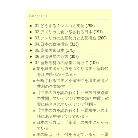
Categories
►
01.どうする？マスコミ支配
(798)
►
02.アメリカに食い尽される日本
(191)
►
03.アメリカの支配勢力と支配構造
(260)
►
04.日本の政治構造
(313)
►
05.染脳国家日本
(175)
►
06.経済破局の行方
(307)
▼
07.新政治勢力の結集に向けて
(107)
業を興す者が活力をつくり出す～新時代
を江戸時代から見る～
分断される世界／不確実性を増す経済／
共創の企業経営
【世界の力を読み解く】～民族自決路線
で共闘していくアジア中央部と中露／確
実に統合されていくアジア諸国～
【世界の力を読み解く】～覇権争いの土
俵にある中央アジアのいま～
日本の活力は、「集団」の再生にかかっ
ている！
奥の院は、今、何を考えているか ～露