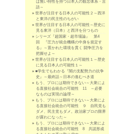
は無い特性を持つ日本人の観念体系・言
語～
世界が注目する日本人の可能性２～西洋
と東洋の民主性のちがい
世界が注目する日本人の可能性～歴史に
見る東洋（日本）と西洋を分つもの
シリーズ『超国家・超市場論』 第4
回 『圧力が統合機構の中身を規定す
る』～置かれた環境を貫く 闘争圧力を
把握せよ～
世界が注目する日本人の可能性１～歴史
に見る日本人の可能性１～
■学生でもわかる『闇の支配勢力の抗争
史』～最終話～日本の進むべき道
もう、プロには期待できない～大衆によ
る直接社会統合の可能性 11 ～必要
なものは実現の論理～
もう、プロには期待できない～大衆によ
る直接社会統合の可能性 ９ 自民党も
ダメ、民主党もダメ。政治家プロの限界
が露わになった～
もう、プロには期待できない～大衆によ
る直接社会統合の可能性 8 共認形成