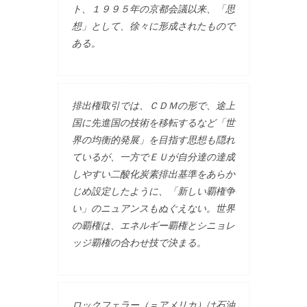
ト、１９９５年の京都会議以来、「思
想」として、徐々に形成されたもので
ある。
排出権取引では、ＣＤＭの形で、途上
国に先進国の技術を移転するなど「世
界の均衡的発展」を目指す思想も隠れ
ているが、一方でＥＵが自分達の達成
しやすい二酸化炭素排出基準をあらか
じめ設定したように、「新しい覇権争
い」のニュアンスもぬぐえない。世界
の覇権は、エネルギー覇権とシニョレ
ッジ覇権の合わせ技で決まる。
ロックフェラー（＝アメリカ）は石油