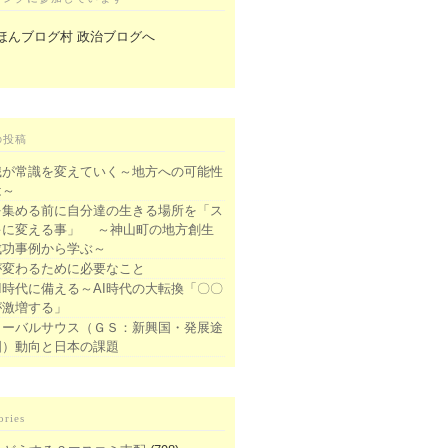
の投稿
識が常識を変えていく～地方への可能性
は～
を集める前に自分達の生きる場所を「ス
キに変える事」 ～神山町の地方創生
成功事例から学ぶ～
が変わるために必要なこと
I時代に備える～AI時代の大転換「〇〇
が激増する」
ローバルサウス（ＧＳ：新興国・発展途
国）動向と日本の課題
ories