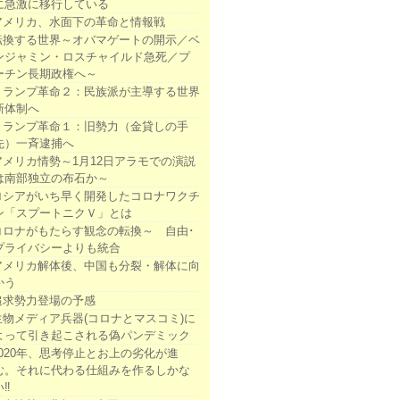
に急激に移行している
アメリカ、水面下の革命と情報戦
転換する世界～オバマゲートの開示／ベ
ンジャミン・ロスチャイルド急死／プ
ーチン長期政権へ～
トランプ革命２：民族派が主導する世界
新体制へ
トランプ革命１：旧勢力（金貸しの手
先）一斉逮捕へ
アメリカ情勢～1月12日アラモでの演説
は南部独立の布石か～
ロシアがいち早く開発したコロナワクチ
ン「スプートニクＶ」とは
コロナがもたらす観念の転換～ 自由･
プライバシーよりも統合
アメリカ解体後、中国も分裂・解体に向
かう
追求勢力登場の予感
生物メディア兵器(コロナとマスコミ)に
よって引き起こされる偽パンデミック
2020年、思考停止とお上の劣化が進
む。それに代わる仕組みを作るしかな
い‼