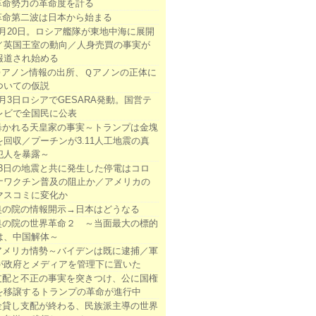
革命勢力の革命度を計る
革命第二波は日本から始まる
3月20日。ロシア艦隊が東地中海に展開
／英国王室の動向／人身売買の事実が
報道され始める
Ｑアノン情報の出所、Ｑアノンの正体に
ついての仮説
3月3日ロシアでGESARA発動。国営テ
レビで全国民に公表
暴かれる天皇家の事実～トランプは金塊
を回収／プーチンが3.11人工地震の真
犯人を暴露～
13日の地震と共に発生した停電はコロ
ナワクチン普及の阻止か／アメリカの
マスコミに変化か
奥の院の情報開示→日本はどうなる
奥の院の世界革命２ ～当面最大の標的
は、中国解体～
アメリカ情勢～バイデンは既に逮捕／軍
が政府とメディアを管理下に置いた
支配と不正の事実を突きつけ、公に国権
を移譲するトランプの革命が進行中
金貸し支配が終わる、民族派主導の世界