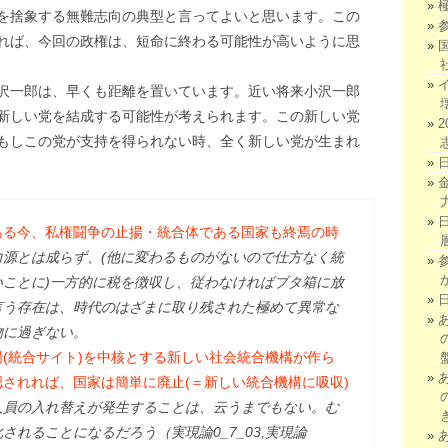
を捨象する無難志向の典型と言ってよいと思います。この
れば、今回の政権は、短命に終わる可能性が高いように思
沢一郎は、早くも距離を置いています。近い将来小沢一郎
新しい党を結成する可能性が考えられます。この新しい党
もしこの党が支持を得られない時、全く新しい党が生まれ
ある今、私権闘争の止揚・統合体である国家も終焉の時
力源とは成らず、(他に変わるものがないので仕方なく統
ことに)一方的に税を徴収し、従わなければブタ箱に放
言う存在は、時代のはざまに取り残された極めて異常な
物に過ぎない。
(統合サイト)を中核とする新しい社会統合機構が作ら
されれば、国家は簡単に廃止(＝新しい統合機構に吸収)
人員の入れ替えが発生することは、云うまでもない。む
れることになるだろう（実現論0_7_03,実現論