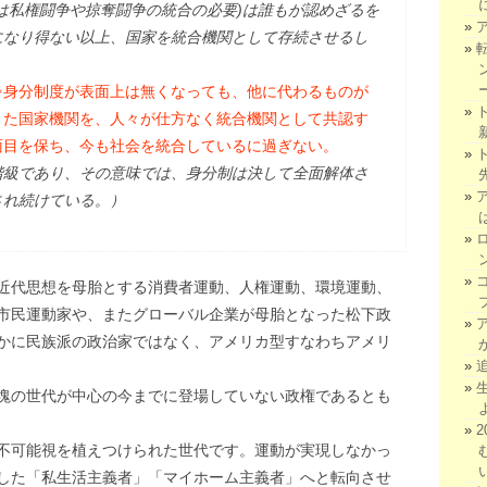
は私権闘争や掠奪闘争の統合の必要)は誰もが認めざるを
になり得ない以上、国家を統合機関として存続させるし
⇒身分制度が表面上は無くなっても、他に代わるものが
きた国家機関を、人々が仕方なく統合機関として共認す
面目を保ち、今も社会を統合しているに過ぎない。
階級であり、その意味では、身分制は決して全面解体さ
され続けている。）
近代思想を母胎とする消費者運動、人権運動、環境運動、
市民運動家や、またグローバル企業が母胎となった松下政
かに民族派の政治家ではなく、アメリカ型すなわちアメリ
塊の世代が中心の今までに登場していない政権であるとも
不可能視を植えつけられた世代です。運動が実現しなかっ
した「私生活主義者」「マイホーム主義者」へと転向させ