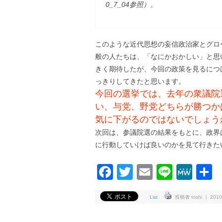
0_7_04参照）。
このような近代思想の妄信政治家とグロ
般の人たちは、「なにかおかしい」と思
きく期待したが、今回の政策を見るにつ
っきりしてきたと思います。
今回の選挙では、去年の衆議院
い、与党、野党どちらが勝つか
気に下がるのではないでしょう
次回は、参議院選の結果をもとに、政界
に行動していけば良いのかを見て行きた
Facebook
Twitter
Email
Line
Me
List
投稿者 toshi ｜ 2010-