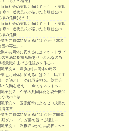
している力の構造】
共同体社会の実現に向けて－４ ～実現
論 序１. 近代思想が招いた市場社会の
崩壊の危機(その４) ～
共同体社会の実現に向けて－１ ～実現
論 序１. 近代思想が招いた市場社会の
崩壊の危機～
企業を共同体に変えるには？6～「本源
集団の再生」～
企業を共同体に変えるには？５～トラブ
ルの根底に指揮系統あり⇒みんなの当
事者意識を上げる仕組みを作る～
潮流予測４ 農(漁)村共同体の建設
企業を共同体に変えるには？４～民主主
義＝会議というのは固定観念、対面会
議の欠陥を超えて、全てをネットへ～
潮流予測３ 企業の共同体化と統合機関
の交代担当制
潮流予測２ 国家紙幣によるゼロ成長の
経済運営
企業を共同体に変えるには？3～共同体
「類グループ」が勝ち続ける理由～
潮流予測１ 私権収束から共認収束への