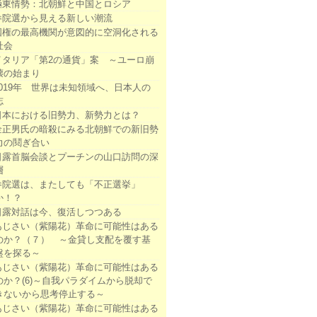
極東情勢：北朝鮮と中国とロシア
参院選から見える新しい潮流
国権の最高機関が意図的に空洞化される
社会
イタリア「第2の通貨」案 ～ユーロ崩
壊の始まり
2019年 世界は未知領域へ、日本人の
志
日本における旧勢力、新勢力とは？
金正男氏の暗殺にみる北朝鮮での新旧勢
力の鬩ぎ合い
日露首脳会談とプーチンの山口訪問の深
層
参院選は、またしても「不正選挙」
か！？
日露対話は今、復活しつつある
あじさい（紫陽花）革命に可能性はある
のか？（７） ～金貸し支配を覆す基
盤を探る～
あじさい（紫陽花）革命に可能性はある
のか？(6)～自我パラダイムから脱却で
きないから思考停止する～
あじさい（紫陽花）革命に可能性はある