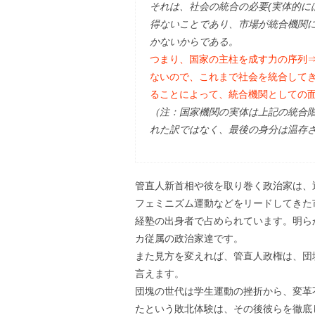
それは、社会の統合の必要(実体的に
得ないことであり、市場が統合機関
かないからである。
つまり、国家の主柱を成す力の序列
ないので、これまで社会を統合して
ることによって、統合機関としての
（注：国家機関の実体は上記の統合
れた訳ではなく、最後の身分は温存
管直人新首相や彼を取り巻く政治家は、
フェミニズム運動などをリードしてきた
経塾の出身者で占められています。明ら
カ従属の政治家達です。
また見方を変えれば、管直人政権は、団
言えます。
団塊の世代は学生運動の挫折から、変革
たという敗北体験は、その後彼らを徹底