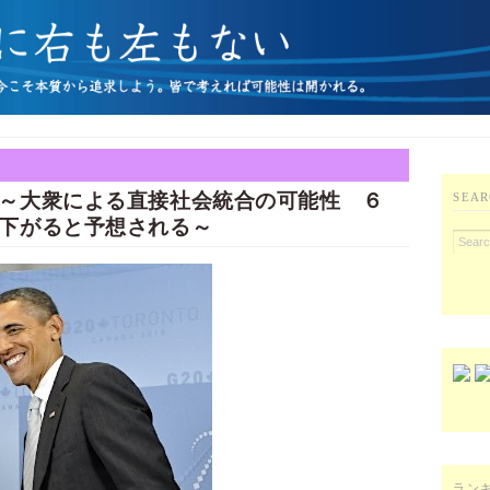
い～大衆による直接社会統合の可能性 ６
SEAR
下がると予想される～
ラン