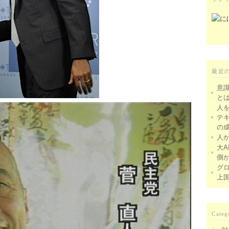
最近
意
と
人
テ
の
人
大A
側
グ
上
Categ