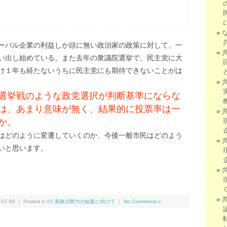
ーバル企業の利益しか頭に無い政治家の政策に対して、一
い出し始めている。また去年の衆議院選挙で、民主党に大
け１年も経たないうちに民主党にも期待できないことがは
選挙戦のような政党選択が判断基準にならな
は、あまり意味が無く、結果的に投票率は一
か。
はどのように変遷していくのか、今後一般市民はどのよう
いと思います。
We
共
有
07-06 ｜ Posted in
07.新政治勢力の結集に向けて
｜
No Comments »