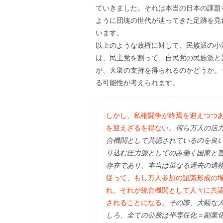
ていきました。それは本当の日本の課題
ように団塊の世代が辿ってきた足跡を見
います。
以上のような政権に対して、民族派の小
は、民主党を割って、自民党の民族派と
が、大衆の支持を得られるのかどうか。
る可能性が考えられます。
しかし、私権闘争が終焉を迎えつつ
を迎えざるを得ない。
何ら万人の活
合機関として共認されているのを良い
り込む圧力源としてのみ働く国家と
存在であり、本当は単なる過去の遺
従って、もし万人参加の認識形成の場
れ、それが統合機関として人々に共認
されることになる。
その際、大幅な
しろ、全ての公務は半専任化＝副業化さ