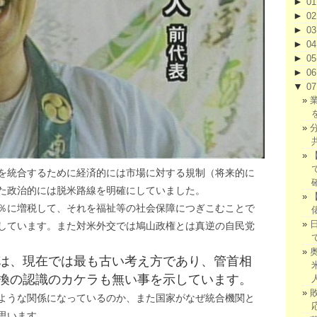
►
0
►
0
►
0
►
0
►
0
►
0
▼
0
を統合するために経済的には市場に対する規制（将来的に
た政治的には脱米路線を明確にしていました。
％に増税して、それを福祉等の社会保障につぎこむことで
しています。また対米外交では鳩山政権とは真逆の自民党
は、現在では最も古い考え方であり、管首相
換の認識のカケラも無い事を示しています。
ような関係になっているのか、また国家がなぜ統合機関と
思います。