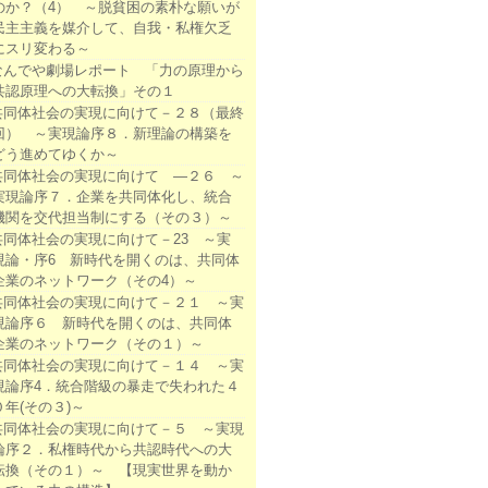
のか？（4） ～脱貧困の素朴な願いが
民主主義を媒介して、自我・私権欠乏
にスリ変わる～
なんでや劇場レポート 「力の原理から
共認原理への大転換」その１
共同体社会の実現に向けて－２８（最終
回） ～実現論序８．新理論の構築を
どう進めてゆくか～
共同体社会の実現に向けて ―２６ ～
実現論序７．企業を共同体化し、統合
機関を交代担当制にする（その３）～
共同体社会の実現に向けて－23 ～実
現論・序6 新時代を開くのは、共同体
企業のネットワーク（その4）～
共同体社会の実現に向けて－２１ ～実
現論序６ 新時代を開くのは、共同体
企業のネットワーク（その１）～
共同体社会の実現に向けて－１４ ～実
現論序4．統合階級の暴走で失われた４
０年(その３)～
共同体社会の実現に向けて－５ ～実現
論序２．私権時代から共認時代への大
転換（その１）～ 【現実世界を動か