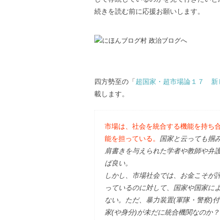
続きを読む前に応援お願いします。
四方勢至の「
超国家・超市場論１７ 新
載します。
市場は、社会を統合する機能を持ち
能を担っている。
国家と云っても掴
肩書きを与えられた学者や教師や弁護
ば良い。
しかし、市場社会では、お金こそが評
っているのに対して、国家や国家に
ない。ただ、暴力装置(軍隊・警察)
家(や身分)が未だに統合機関なのか？