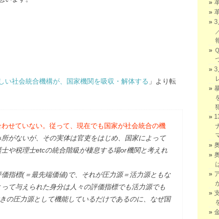
しい社会統合機構が、国家機関を吸収・解体する
」より転
合わせていない。従って、現在でも国家が社会統合の機
み所がないが、その実体は官吏をはじめ、国家によって
士や税理士etcの統合階級が棲息する場or機関と考えれ
価指標(＝最先端価値)で、それが圧力源＝活力源ともな
よって与えられた身分は人々の評価指標でも活力源でも
付きの圧力源として機能しているだけであるのに、なぜ国