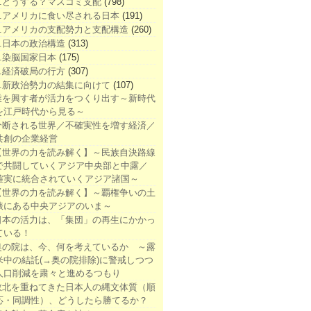
1.どうする？マスコミ支配
(798)
2.アメリカに食い尽される日本
(191)
3.アメリカの支配勢力と支配構造
(260)
4.日本の政治構造
(313)
5.染脳国家日本
(175)
6.経済破局の行方
(307)
7.新政治勢力の結集に向けて
(107)
業を興す者が活力をつくり出す～新時代
を江戸時代から見る～
分断される世界／不確実性を増す経済／
共創の企業経営
【世界の力を読み解く】～民族自決路線
で共闘していくアジア中央部と中露／
確実に統合されていくアジア諸国～
【世界の力を読み解く】～覇権争いの土
俵にある中央アジアのいま～
日本の活力は、「集団」の再生にかかっ
ている！
奥の院は、今、何を考えているか ～露
米中の結託(→奥の院排除)に警戒しつつ
人口削減を粛々と進めるつもり
敗北を重ねてきた日本人の縄文体質（順
応・同調性）、どうしたら勝てるか？